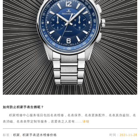
如何防止积家手表生锈呢？
积家维修中心服务项目包括名表维修，名表保养、名表更换配件、名表真伪鉴别、名
表消磁、名表表带定制等服务，若爱表之人若有......
详细
标签：
积家
,
积家手表进水维修价格
时间：
2021-11-28