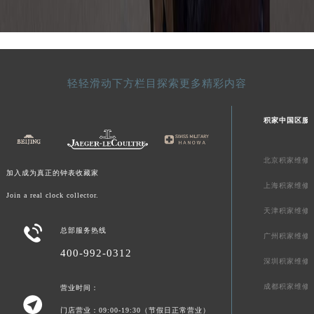
轻轻滑动下方栏目探索更多精彩内容
积家中国区服
北京积家维修
加入成为真正的钟表收藏家
上海积家维修
Join a real clock collector.
天津积家维修

总部服务热线
广州积家维修
400-992-0312
深圳积家维修
成都积家维修
营业时间：

门店营业：09:00-19:30（节假日正常营业）