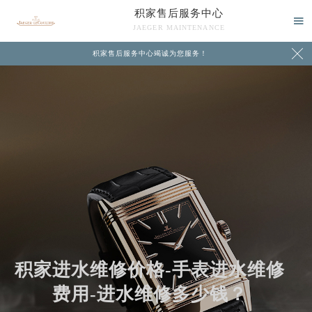
积家售后服务中心

JAEGER MAINTENANCE

积家售后服务中心竭诚为您服务！
中心介绍
联系我们
积家进水维修价格-手表进水维修
费用-进水维修多少钱？