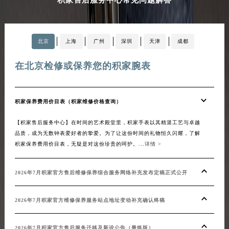
北京
上海
广州
深圳
天津
成都
在北京检修或保养您的积家腕表
在
积家保养费用价目表（积家维修价格查询）
20
【积家售后服务中心】在时间的艺术殿堂里，积家手表以其精湛工艺与卓越
【积
品质，成为无数钟表爱好者的挚爱。为了让这份时间的礼物恒久闪耀，了解
化升
积家保养费用价目表，无疑是对这份珍贵的呵护。...
详情 >
等一
系，
积家官
2026年7月积家官方售后维修保养综合服务网络补充发布定稿正式公开
20
2026年7月积家官方维修保养服务站点地址变动补充确认终稿
20
2026年7月积家官方售后服务迁移及新设公告（最终版）