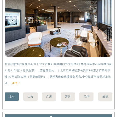
北京积家售后服务中心位于北京市朝阳区建国门外大街甲6号华熙国际中心写字楼D座
上
11层1102室（北京总部）（需提前预约） | 北京市东城区东长安街1号东方广场写字
（
楼W3座6层602室（需提前预约），是积家维修保养服务网点,中心技师均接受标准培
前
训....
详情 >
北京
上海
广州
深圳
天津
成都