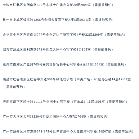
宁波市江北区大闸南路500号来福士广场办公楼20层2009室（需提前预约）
苏州市苏州工业园区星港街199号苏州中心办公楼C座22层08室（需提前预约）
武汉市江汉区解放大道686号世界贸易大厦38层09室（需提前预约）
杭州市上城区钱江路1366号华润大厦写字楼A座5层503-5室（需提前预约）
南宁市青秀区金湖路59号地王大厦12楼1224室（需提前预约）
合肥市蜀山区潜山路111号万象城华润大厦B座12楼03室（需提前预约）
金华市金东区东市南街777号金华万达广场写字楼4号楼22层2209室（需提前预约）
泉州市丰泽区宝洲路729号浦西万达中心写字楼A座7楼709室（需提前预约）
青岛市南区山东路6号华润大厦B座22层04室（需提前预约）
绍兴市越城区胜利东路379号世茂天际中心写字楼8层805室（需提前预约）
烟台市芝罘区胜利路139号万达金融中心A座907室（需提前预约）
嘉兴市南湖区广益路705号嘉兴世界贸易中心写字楼A座13层1304室（需提前预约）
长春市朝阳区西安大路727号中银大厦A座(旺进大厦)18层09室（需提前预约）
贵阳市南明区都司高架桥路33号亨特国际金融中心14楼14D（需提前预约）
南昌市红谷滩新区红谷中大道998号绿地双子塔（中央广场）A1座办公楼14层14-07室
昆明市盘龙区北京路928号同德昆明广场写字楼10层06室（需提前预约）
（需提前预约）
石家庄市长安区中山东路39号勒泰中心写字楼B座13层07室（需提前预约）
西安市碑林区南关正街88号华侨城长安国际中心E座6楼10室（需提前预约）
济南市历下区经十路11111号华润中心写字楼（万象城）15层1508室（需提前预约）
海口市龙华区金贸东路5号海口华润大厦B座17层1707室（需提前预约）
广州市天河区天河路230号万菱汇国际中心A塔7层704室（需提前预约）
唐山市路南区新华东道100号万达广场写字楼A座10层1002室（需提前预约）
台州市椒江区东海大道1800号腾达中心东1幢20楼2002室（需提前预约）
广州市越秀区环市东路371-375号世界贸易中心大厦南塔写字楼15层07室（需提前预约）
内蒙古自治区呼和浩特市玉泉区大学西街70号华润万象城写字楼（鄂尔多斯大厦）23层2326室（需提前预约）