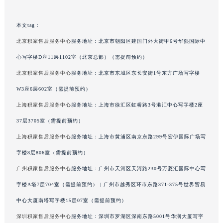
澳门特别行政区风顺堂区南湾大马路积家售后服务中心（需提前预约）
澳门特别行政区花地玛堂区关闸广场积家售后服务中心（需提前预约）
本文tag：
澳门特别行政区花王堂区大三巴商圈积家售后服务中心（需提前预约）
北京积家售后服务中心
服务地址：北京市朝阳区建国门外大街甲6号华熙国际中
澳门特别行政区嘉模堂区官也街积家售后服务中心（需提前预约）
心写字楼D座11层1102室（北京总部）（需提前预约）
澳门省路氹城市金光大道积家售后服务中心（需提前预约）
北京积家售后服务中心
服务地址：北京市东城区东长安街1号东方广场写字楼
澳门特别行政区望德堂区塔石广场积家售后服务中心（需提前预约）
W3座6层602室（需提前预约）
福建省福州市鼓楼区五四路128-1号恒力城写字楼15层03室积家售后服务中心（需提前预约）
上海积家售后服务中心
服务地址：上海市徐汇区虹桥路3号港汇中心写字楼2座
福建省厦门市思明区湖滨东路95号万象城华润大厦B座11层1104室积家售后服务中心（需提前预约）
37层3705室（需提前预约）
广东省潮州市潮安区新风路与潮汕路交汇处积家售后服务中心（需提前预约）
广东省广州市天河区天河路230号万菱汇国际中心A塔7层704室积家售后服务中心（需提前预约）
上海积家售后服务中心
服务地址：上海市黄浦区南京东路299号宏伊国际广场写
广东省广州市越秀区环市东路371-375号世界贸易中心大厦南塔15层1507室积家售后服务中心（需提前预约）
字楼8层806室（需提前预约）
广东省河源市源城区越王大道积家售后服务中心（需提前预约）
广州积家售后服务中心
服务地址：广州市天河区天河路230号万菱汇国际中心写
广东省惠州市惠城区江北文昌一路7号华贸大厦1座30层3005室积家售后服务中心（需提前预约）
字楼A塔7层704室（需提前预约） | 广州市越秀区环市东路371-375号世界贸易
广东省江门市蓬江区广场西路积家售后服务中心（需提前预约）
中心大厦南塔写字楼15层07室（需提前预约）
广东省揭阳市榕城进贤门步行街积家售后服务中心（需提前预约）
深圳积家售后服务中心
服务地址：深圳市罗湖区深南东路5001号华润大厦写字
广东省茂名市电白区水东街道迎宾大道积家售后服务中心（需提前预约）