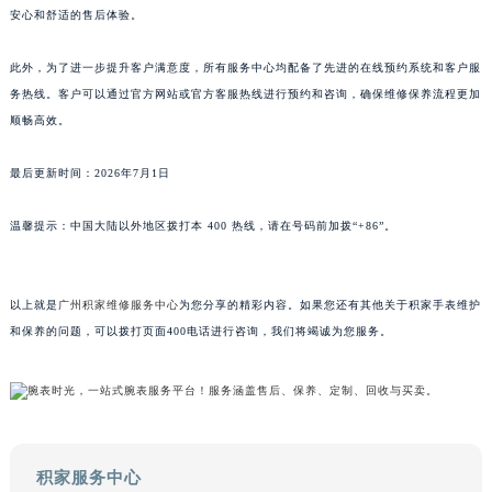
安心和舒适的售后体验。
山东省威海市环翠区新威海路89号振华商厦一楼名表维修积家售后服务中心（需提前预约）
山东省潍坊市奎文区东风东街积家售后服务中心（需提前预约）
此外，为了进一步提升客户满意度，所有服务中心均配备了先进的在线预约系统和客户服
山东省枣庄市滕州市北辛路与善国路交叉口积家售后服务中心（需提前预约）
务热线。客户可以通过官方网站或官方客服热线进行预约和咨询，确保维修保养流程更加
山东省淄博市张店区金晶大道积家售后服务中心（需提前预约）
顺畅高效。
上海市黄浦区南京东路299号宏伊国际广场写字楼8层806室积家售后服务中心（需提前预约）
最后更新时间：2026年7月1日
上海市徐汇区虹桥路3号港汇中心2座37层3705室积家售后服务中心（需提前预约）
浙江省杭州市上城区钱江路1366号华润大厦A座5层503-5室积家售后服务中心（需提前预约）
温馨提示：中国大陆以外地区拨打本 400 热线，请在号码前加拨“+86”。
浙江省湖州市吴兴区劳动路积家售后服务中心（需提前预约）
浙江省嘉兴市南湖区广益路705号嘉兴世界贸易中心A座13层1304室积家售后服务中心（需提前预约）
浙江省金华市金东区东市南街777号金华万达广场4号楼22楼2209室积家售后服务中心（需提前预约）
以上就是
广州积家维修服务中心
为您分享的精彩内容。如果您还有其他关于积家手表维护
浙江省丽水市莲都区解放街积家售后服务中心（需提前预约）
和保养的问题，可以拨打页面400电话进行咨询，我们将竭诚为您服务。
浙江省宁波市江北区大闸南路500号来福士广场办公楼20层2009室积家售后服务中心（需提前预约）
浙江省衢州市柯城区上街积家售后服务中心（需提前预约）
浙江省绍兴市越城区胜利东路379号世茂天际中心写字楼8层805室积家售后服务中心（需提前预约）
浙江省舟山市定海区解放东路积家售后服务中心（需提前预约）
积家服务中心
澳门特别行政区大堂区议事亭前地（新马路）积家售后服务中心（需提前预约）