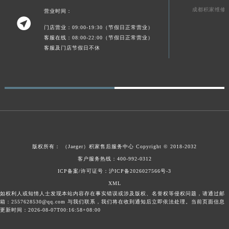
成都积家维修
陕西省榆林市榆阳区长兴路积家售后服务中心（需提前预约）
营业时间：

新疆维吾尔自治区阿克苏市东大街积家售后服务中心（需提前预约）
门店营业：09:00-19:30（节假日正常营业）
客服在线：08:00-22:00（节假日正常营业）
新疆维吾尔自治区阿拉尔市胜利大道积家售后服务中心（需提前预约）
客服及门店节假日不休
新疆维吾尔自治区阿拉山口市友好路积家售后服务中心（需提前预约）
新疆维吾尔自治区阿勒泰市解放路积家售后服务中心（需提前预约）
新疆维吾尔自治区阿图什市光明路积家售后服务中心（需提前预约）
新疆维吾尔自治区白杨市军垦路积家售后服务中心（需提前预约）
新疆维吾尔自治区北屯市团结路积家售后服务中心（需提前预约）
新疆维吾尔自治区博乐市博乐市北京路积家售后服务中心（需提前预约）
新疆维吾尔自治区昌吉市延安北路积家售后服务中心（需提前预约）
版权所有：
（Jaeger）
积家售后服务中心
Copyright © 2018-2032
新疆维吾尔自治区阜康市博峰路积家售后服务中心（需提前预约）
客户服务热线：400-992-0312
新疆维吾尔自治区哈密市伊州区建国北路积家售后服务中心（需提前预约）
ICP备案/许可证号：沪ICP备2026027566号-3
新疆维吾尔自治区和田市和田市北京西路积家售后服务中心（需提前预约）
XML
如权利人或知情人士发现本站内容存在事实错误或涉及版权、名誉权等侵权问题，请通过邮
新疆维吾尔自治区胡杨河市胡杨河市胡杨路积家售后服务中心（需提前预约）
箱：2557628530@qq.com 与我们联系，我们将在收到通知后立即依法处理。当前页面信息
更新时间：2026-08-07T00:16:58+08:00
新疆维吾尔自治区霍尔果斯市亚欧北路积家售后服务中心（需提前预约）
新疆维吾尔自治区喀什市解放北路积家售后服务中心（需提前预约）