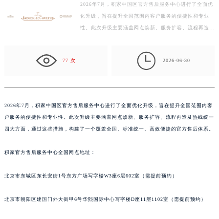
2026年7月，积家中国区官方售后服务中心进行了全面优
徐州市鼓楼区淮海东路29号苏宁广场IFC国际金融中心写字楼35层3508室（需提前预约）
化升级，旨在提升全国范围内客户服务的便捷性和专业
扬州市邗江区国展路29号星耀天地写字楼1号楼18层1803室（需提前预约）
性。此次升级主要涵盖网点焕新、服务扩容、流程再造及
盐城市盐都区世纪大道5号盐城金融城写字楼1号楼16层1604室（需提前预约）
热线统一四大方面，通过这些措施，构建了一个覆盖全
泰州市海陵区永定东路399号置地商务中心东塔写字楼（华润万象城）17层1706室（需提前预约）
国、…

77 次
2026-06-30
宁波市江北区大闸南路500号来福士广场办公楼20层2009室（需提前预约）
杭州市上城区钱江路1366号华润大厦写字楼A座5层503-5室（需提前预约）
金华市金东区东市南街777号金华万达广场写字楼4号楼22层2209室（需提前预约）
绍兴市越城区胜利东路379号世茂天际中心写字楼8层805室（需提前预约）
2026年7月，积家中国区官方售后服务中心进行了全面优化升级，旨在提升全国范围内客
户服务的便捷性和专业性。此次升级主要涵盖网点焕新、服务扩容、流程再造及热线统一
嘉兴市南湖区广益路705号嘉兴世界贸易中心写字楼A座13层1304室（需提前预约）
四大方面，通过这些措施，构建了一个覆盖全国、标准统一、高效便捷的官方售后体系。
南昌市红谷滩新区红谷中大道998号绿地双子塔（中央广场）A1座办公楼14层07室（需提前预约）
济南市历下区经十路11111号华润中心写字楼（万象城）15层1508室（需提前预约）
积家官方售后服务中心全国网点地址：
广州市天河区天河路230号万菱汇国际中心写字楼A塔7层704室（需提前预约）
广州市越秀区环市东路371-375号世界贸易中心大厦南塔写字楼15层07室（需提前预约）
北京市东城区东长安街1号东方广场写字楼W3座6层602室（需提前预约）
深圳市罗湖区深南东路5001号华润大厦写字楼17层1701室（需提前预约）
北京市朝阳区建国门外大街甲6号华熙国际中心写字楼D座11层1102室（需提前预约）
惠州市惠城区江北文昌一路7号华贸大厦写字楼1座30层05室（需提前预约）
厦门市思明区湖滨东路95号华润大厦写字楼B座11层1104室（需提前预约）