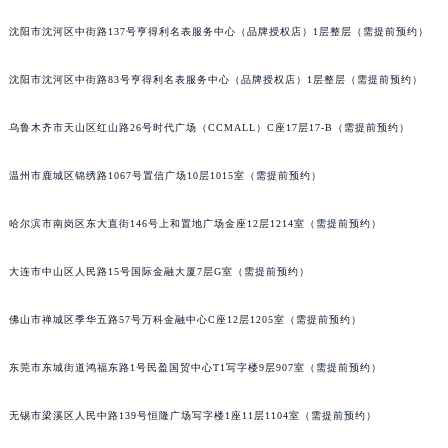
吉林省辽源市龙山区人民大街积家售后服务中心（需提前预约）
沈阳市沈河区中街路137号亨得利名表服务中心（品牌授权店）1层整层（需提前预约）
吉林省梅河口市新华街道梅河大街积家售后服务中心（需提前预约）
吉林省四平市铁东区紫气大路与南九经街交汇处积家售后服务中心（需提前预约）
沈阳市沈河区中街路83号亨得利名表服务中心（品牌授权店）1层整层（需提前预约）
吉林省松原市宁江区五环大街积家售后服务中心（需提前预约）
乌鲁木齐市天山区红山路26号时代广场（CCMALL）C座17层17-B（需提前预约）
吉林省通化市东昌区环通乡江南大街积家售后服务中心（需提前预约）
吉林省延边市延吉市解放路积家售后服务中心（需提前预约）
温州市鹿城区锦绣路1067号置信广场10层1015室（需提前预约）
辽宁省鞍山市铁东区站前街积家售后服务中心（需提前预约）
辽宁省本溪市平山区胜利路积家售后服务中心（需提前预约）
哈尔滨市南岗区东大直街146号上和置地广场金座12层1214室（需提前预约）
辽宁省朝阳市双塔区新华路积家售后服务中心（需提前预约）
辽宁省丹东市振兴区七经街积家售后服务中心（需提前预约）
大连市中山区人民路15号国际金融大厦7层G室（需提前预约）
辽宁省抚顺市新抚区东一路积家售后服务中心（需提前预约）
佛山市禅城区季华五路57号万科金融中心C座12层1205室（需提前预约）
辽宁省阜新市海州区解放大街积家售后服务中心（需提前预约）
辽宁省葫芦岛市连山区中央路积家售后服务中心（需提前预约）
东莞市东城街道鸿福东路1号民盈国贸中心T1写字楼9层907室（需提前预约）
辽宁省锦州市古塔区中央大街积家售后服务中心（需提前预约）
辽宁省辽阳市白塔区新运大街积家售后服务中心（需提前预约）
无锡市梁溪区人民中路139号恒隆广场写字楼1座11层1104室（需提前预约）
辽宁省盘锦市兴隆台区石油大街积家售后服务中心（需提前预约）