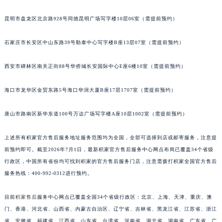
安徽省亳州市谯城区魏武大道积家售后服务中心（需提前预约）
昆明市盘龙区北京路928号同德昆明广场写字楼10层06室（需提前预约）
安徽省池州市贵池区长江路积家售后服务中心（需提前预约）
安徽省滁州市琅琊区南谯北路积家售后服务中心（需提前预约）
石家庄市长安区中山东路39号勒泰中心写字楼B座13层07室（需提前预约）
安徽省阜阳市颍州区颍州北路积家售后服务中心（需提前预约）
安徽省淮北市相山区淮海路积家售后服务中心（需提前预约）
西安市碑林区南关正街88号华侨城长安国际中心E座6楼10室（需提前预约）
安徽省淮南市田家庵区国庆中路积家售后服务中心（需提前预约）
海口市龙华区金贸东路5号海口华润大厦B座17层1707室（需提前预约）
安徽省黄山市屯溪区黄山西路积家售后服务中心（需提前预约）
安徽省六安市金安区解放中路积家售后服务中心（需提前预约）
唐山市路南区新华东道100号万达广场写字楼A座10层1002室（需提前预约）
安徽省马鞍山市雨山区湖南西路积家售后服务中心（需提前预约）
安徽省宿州市埇桥区人民中路积家售后服务中心（需提前预约）
上述所有积家官方售后服务地址服务范围均为全国，全部可选择到店或邮寄服务，注意提
安徽省铜陵市铜官区石城大道积家售后服务中心（需提前预约）
前预约即可。截至2026年7月1日，最新积家官方售后服务中心网点布局已覆盖34个省级
行政区，中国所有省份均可找到积家的官方售后服务门店，注意需拨打积家全国官方售后
安徽省芜湖市镜湖区中山路步行街积家售后服务中心（需提前预约）
服务热线：400-992-0312进行预约。
安徽省宣城市宣州区叠嶂西路积家售后服务中心（需提前预约）
福建省龙岩市新罗区九一南路积家售后服务中心（需提前预约）
目前
积家售后
服务中心网点已覆盖全国34个省级行政区：北京、上海、天津、重庆、澳
福建省南平市建阳区人民西路积家售后服务中心（需提前预约）
门、香港、河北省、山西省、内蒙古自治区、辽宁省、吉林省、黑龙江省、江苏省、浙江
福建省宁德市蕉城区天湖东路积家售后服务中心（需提前预约）
省、安徽省、福建省、江西省、山东省、台湾省、河南省、湖北省、湖南省、广东省、广