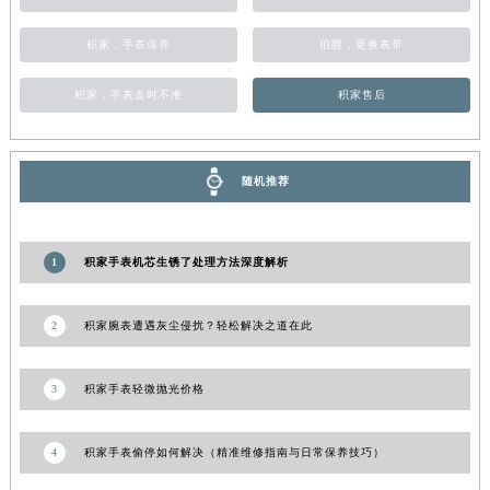
甘肃省合作市人民街积家售后服务中心（需提前预约）
积家，手表保养
伯爵，更换表带
甘肃省嘉峪关市雄关区新华中路积家售后服务中心（需提前预约）
甘肃省金昌市金川区北京路积家售后服务中心（需提前预约）
积家，手表走时不准
积家售后
甘肃省酒泉市肃州区西大街积家售后服务中心（需提前预约）
甘肃省临夏市城南街道团结路积家售后服务中心（需提前预约）
甘肃省陇南市武都区人民路积家售后服务中心（需提前预约）
随机推荐
甘肃省平凉市崆峒区西大街积家售后服务中心（需提前预约）
甘肃省庆阳市西峰区南大街积家售后服务中心（需提前预约）
1
积家手表机芯生锈了处理方法深度解析
甘肃省天水市秦州区民主路积家售后服务中心（需提前预约）
甘肃省武威市凉州区迎宾路积家售后服务中心（需提前预约）
2
积家腕表遭遇灰尘侵扰？轻松解决之道在此
甘肃省张掖市甘州区民乐北路积家售后服务中心（需提前预约）
宁夏回族自治区固原市原州区文化街积家售后服务中心（需提前预约）
宁夏回族自治区石嘴山市大武口区贺兰山路积家售后服务中心（需提前预约）
3
积家手表轻微抛光价格
宁夏回族自治区吴忠市利通区开元大道积家售后服务中心（需提前预约）
宁夏回族自治区银川市兴庆区新华东路97号新百中心C馆一层C1-18号商铺积家售后服务中心（需提前预约）
4
积家手表偷停如何解决（精准维修指南与日常保养技巧）
宁夏回族自治区中卫市沙坡头区鼓楼东街积家售后服务中心（需提前预约）