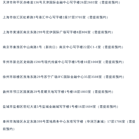
天津市和平区赤峰道136号天津国际金融中心写字楼26层2603室（需提前预约）
福州市鼓楼区五四路128-1号恒力城写字楼15层03室（需提前预约）
成都市锦江区人民东路6号SAC东原中心写字楼24层2406B室（需提前预约）
上海市徐汇区虹桥路3号港汇中心写字楼2座37层3705室（需提前预约）
重庆市江北区观音桥步行街2号融恒时代广场写字楼9层902室（需提前预约）
长沙市芙蓉区定王台街道建湘路393号世茂环球金融中心写字楼（芙蓉广场）10层13室（需提前预约）
上海市黄浦区南京东路299号宏伊国际广场写字楼8层806室（需提前预约）
郑州市二七区铭功路10号华润大厦写字楼29层2905室（需提前预约）
南京市秦淮区中山南路1号（新街口）南京中心写字楼22层C1-1室（需提前预约）
太原市迎泽区解放路15号亨得利名表服务中心（品牌授权店）3层整层（需提前预约）
沈阳市沈河区中街路137号亨得利名表服务中心（品牌授权店）1层整层（需提前预约）
常州市新北区龙锦路1590号现代传媒中心写字楼5号楼10层1008室（需提前预约）
沈阳市沈河区中街路83号亨得利名表服务中心（品牌授权店）1层整层（需提前预约）
乌鲁木齐市天山区红山路26号时代广场（CCMALL）C座17层17-B（需提前预约）
徐州市鼓楼区淮海东路29号苏宁广场IFC国际金融中心35层3508室（需提前预约）
温州市鹿城区锦绣路1067号置信广场10层1015室（需提前预约）
扬州市邗江区国展路29号星耀天地写字楼1号楼18层1803室（需提前预约）
哈尔滨市道里区友谊西路600号富力中心T2座写字楼29层03室（需提前预约）
大连市中山区人民路15号国际金融大厦7层G室（需提前预约）
盐城市盐都区世纪大道5号盐城金融城写字楼1号楼16层1604室（需提前预约）
佛山市禅城区季华五路57号万科金融中心C座12层1205室（需提前预约）
东莞市东城街道鸿福东路1号民盈国贸中心T1写字楼9层907室（需提前预约）
泰州市海陵区永定东路399号置地商务中心东塔写字楼（华润万象城）17层1706室（需提
无锡市梁溪区人民中路139号恒隆广场写字楼1座11层1104室（需提前预约）
前预约）
南通市崇川区工农路57号圆融广场写字楼16层1603室（需提前预约）