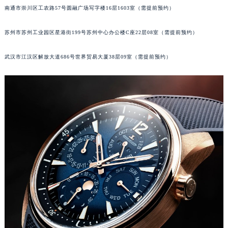
南通市崇川区工农路57号圆融广场写字楼16层1603室（需提前预约）
辽宁省铁岭市银州区南马路积家售后服务中心（需提前预约）
辽宁省营口市站前区市府路与渤海大街交叉口积家售后服务中心（需提前预约）
苏州市苏州工业园区星港街199号苏州中心办公楼C座22层08室（需提前预约）
辽宁省沈阳市沈河区中街路137号亨得利名表维修授权店1楼积家售后服务中心（需提前预约）
辽宁省沈阳市沈河区中街路83号亨得利名表维修授权店1楼积家售后服务中心（需提前预约）
武汉市江汉区解放大道686号世界贸易大厦38层09室（需提前预约）
北京市朝阳区建国门外大街甲6号华熙国际中心D座11层1102室积家售后服务中心（北京总部）（需提前预约）
北京市东城区东长安街1号王府井东方广场W3座6层602室积家售后服务中心（需提前预约）
河北省保定市竞秀区朝阳北大街北国先天下积家售后服务中心（需提前预约）
内蒙古自治区阿拉善盟市左旗土尔扈特大街积家售后服务中心（需提前预约）
内蒙古自治区巴彦淖尔市临河区新华街积家售后服务中心（需提前预约）
内蒙古自治区包头市青山区幸福路甲3号王府井百货名表维修积家售后服务中心（需提前预约）
内蒙古自治区赤峰市红山区哈达街积家售后服务中心（需提前预约）
内蒙古自治区鄂尔多斯市东胜区伊金霍洛街积家售后服务中心（需提前预约）
内蒙古自治区呼伦贝尔市海拉尔区中央街积家售后服务中心（需提前预约）
内蒙古自治区通辽市科尔沁区明仁大街积家售后服务中心（需提前预约）
内蒙古自治区乌海市海勃湾区人民南路积家售后服务中心（需提前预约）
内蒙古自治区乌兰察布市集宁区恩和大街积家售后服务中心（需提前预约）