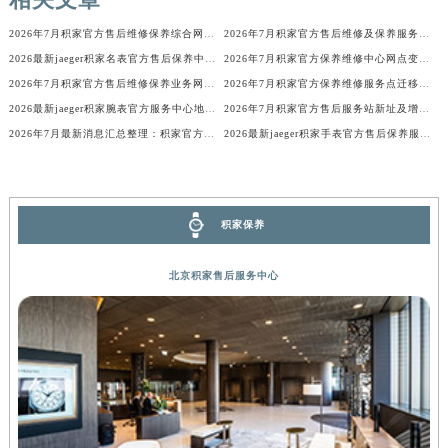
广西壮族自治区河池市金城江区金城江街道朝阳路积家售后服务中心（需提前预约）
2026年7月积家官方售后维修保养综合网点变动补充说明文本
2026年7月积家官方售后维修及保养服务网络迁址与扩张补充确认内容
广西壮族自治区贺州市八步区城东街道灵峰南路积家售后服务中心（需提前预约）
2026最新jaeger积家名表官方售后保养中心地址考察报告
2026年7月积家官方保养维修中心网点变动补充通知说明文件内容
广西壮族自治区来宾市兴宾区桂中大道积家售后服务中心（需提前预约）
2026年7月积家官方售后维修保养业务网点最终重新配置终稿
2026年7月积家官方保养维修服务点迁移与新设网点补充完整版文件发布完毕
广西壮族自治区柳州市城中区中山中路积家售后服务中心（需提前预约）
2026最新jaeger积家腕表官方服务中心地址调研报告
2026年7月积家官方售后服务站新址及增设点完整补充公布
广西壮族自治区钦州市钦南区金海湾东大街积家售后服务中心（需提前预约）
2026年7月最新消息汇总整理：积家官方保养维修服务中心网点调整明细
2026最新jaeger积家手表官方售后保养服务网点地址考察报告
广西壮族自治区梧州市万秀区龙湖镇高旺路积家售后服务中心（需提前预约）
广西壮族自治区玉林市玉州区金玉路积家售后服务中心（需提前预约）
海南省儋州市儋州市那大镇兰洋北路积家售后服务中心（需提前预约）
积家保养
海南省东方市八所镇解放西路积家售后服务中心（需提前预约）
海南省琼海市嘉积镇东风路积家售后服务中心（需提前预约）
北京积家售后服务中心
海南省三沙市西沙区西沙群岛永兴岛北京路积家售后服务中心（需提前预约）
海南省三亚市吉阳区迎宾路积家售后服务中心（需提前预约）
海南省万宁市万城镇解放路积家售后服务中心（需提前预约）
海南省文昌市文城镇教育东路积家售后服务中心（需提前预约）
海南省五指山市通什镇三月三大道积家售后服务中心（需提前预约）
香港特别行政区尖沙咀区油尖旺区广东道积家售后服务中心（需提前预约）