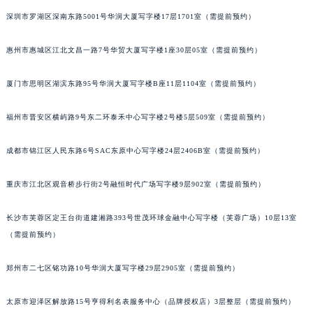
甘肃省兰州市七里河区西津西路16号兰州中心写字楼21层2102室（需提前预约）
深圳市罗湖区深南东路5001号华润大厦写字楼17层1701室（需提前预约）
重庆市解放碑渝中区民权路28号英利国际金融中心写字楼20层01室（需提前预约）
惠州市惠城区江北文昌一路7号华贸大厦写字楼1座30层05室（需提前预约）
黑龙江省大庆市萨尔图区会战大街积家售后服务中心（需提前预约）
黑龙江省鹤岗市向阳区红军路积家售后服务中心（需提前预约）
厦门市思明区湖滨东路95号华润大厦写字楼B座11层1104室（需提前预约）
黑龙江省黑河市爱辉区中央街积家售后服务中心（需提前预约）
黑龙江省鸡西市鸡冠区红军路积家售后服务中心（需提前预约）
福州市晋安区横屿路9号东二环泰禾中心写字楼2号楼5层509室（需提前预约）
黑龙江省佳木斯市向阳区长安路积家售后服务中心（需提前预约）
黑龙江省牡丹江市东安区太平路积家售后服务中心（需提前预约）
成都市锦江区人民东路6号SAC东原中心写字楼24层2406B室（需提前预约）
黑龙江省七台河市桃山区大同街积家售后服务中心（需提前预约）
重庆市江北区观音桥步行街2号融恒时代广场写字楼9层902室（需提前预约）
黑龙江省齐齐哈尔市龙沙区龙华路积家售后服务中心（需提前预约）
黑龙江省双鸭山市尖山区新兴大街积家售后服务中心（需提前预约）
长沙市芙蓉区定王台街道建湘路393号世茂环球金融中心写字楼（芙蓉广场）10层13室
黑龙江省绥化市北林区新华街与康庄路交叉口积家售后服务中心（需提前预约）
（需提前预约）
黑龙江省伊春市伊美区通河路积家售后服务中心（需提前预约）
吉林省白城市洮北区明仁南街积家售后服务中心（需提前预约）
郑州市二七区铭功路10号华润大厦写字楼29层2905室（需提前预约）
吉林省白山市浑江区浑江大街积家售后服务中心（需提前预约）
太原市迎泽区解放路15号亨得利名表服务中心（品牌授权店）3层整层（需提前预约）
吉林省吉林市船营区河南街积家售后服务中心（需提前预约）