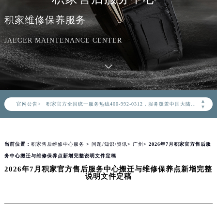
积家维修保养服务
JAEGER MAINTENANCE CENTER
2026年8月积家中国区售后服务网络优化升级公告
2026年8月积家全国官方售后客户服务热线：400-992-0312
▲
官网公告>
积家官方全国统一服务热线400-992-0312，服务覆盖中国大陆、香港、澳门、台湾全部区域（非大陆需加拨“+86”）
▼
2026年8月积家售后服务中心最新网点地址：
北京市朝阳区建国门外大街甲6号华熙国际中心写字楼D座11层1102室（北京总部）（需提前预约）
当前位置：
积家售后维修中心服务
>
问题/知识/资讯
>
广州
> 2026年7月积家官方售后服
北京市东城区东长安街1号东方广场写字楼W3座6层602室（需提前预约）
务中心搬迁与维修保养点新增完整说明文件定稿
天津市和平区赤峰道136号天津国际金融中心写字楼26层2603室（需提前预约）
2026年7月积家官方售后服务中心搬迁与维修保养点新增完整
上海市徐汇区虹桥路3号港汇中心写字楼2座37层3705室（需提前预约）
说明文件定稿
上海市黄浦区南京东路299号宏伊国际广场写字楼8层806室（需提前预约）
南京市秦淮区中山南路1号（新街口）南京中心写字楼22层C1-1室（需提前预约）
常州市新北区龙锦路1590号现代传媒中心写字楼5号楼10层1008室（需提前预约）