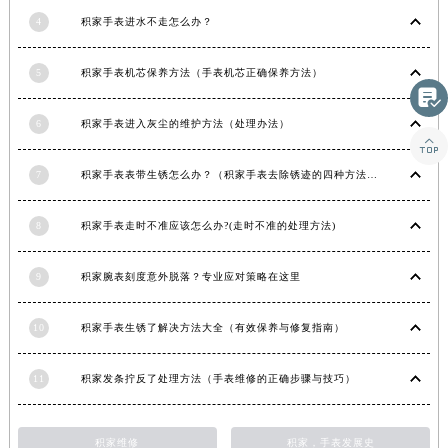
湖南省常德市武陵区人民路积家售后服务中心（需提前预约）
4
积家手表进水不走怎么办？
湖南省郴州市北湖区国庆北路积家售后服务中心（需提前预约）
5
积家手表机芯保养方法（手表机芯正确保养方法）
湖南省衡阳市雁峰区解放路积家售后服务中心（需提前预约）

湖南省怀化市鹤城区迎丰中路积家售后服务中心（需提前预约）
6
积家手表进入灰尘的维护方法（处理办法）
湖南省娄底市娄星区长青街积家售后服务中心（需提前预约）

湖南省邵阳市双清区东风路积家售后服务中心（需提前预约）
7
积家手表表带生锈怎么办？（积家手表去除锈迹的四种方法）
湖南省湘潭市雨湖区莲城大道积家售后服务中心（需提前预约）
湖南省益阳市赫山区桃花仑路积家售后服务中心（需提前预约）
8
积家手表走时不准应该怎么办?(走时不准的处理方法)
湖南省永州市冷水滩区永州大道与中兴路交叉口积家售后服务中心（需提前预约）
湖南省岳阳市岳阳楼区东茅岭路积家售后服务中心（需提前预约）
9
积家腕表刻度意外脱落？专业应对策略在这里
湖南省张家界市永定区解放路积家售后服务中心（需提前预约）
湖南省长沙市芙蓉区建湘路393号世茂环球金融中心写字楼10层1013室积家售后服务中心（需提前预约）
10
积家手表生锈了解决方法大全（有效保养与修复指南）
湖南省株洲市芦淞区建设南路积家售后服务中心（需提前预约）
11
积家发条拧反了处理方法（手表维修的正确步骤与技巧）
甘肃省白银市白银区北京路积家售后服务中心（需提前预约）
甘肃省定西市安定区解放路积家售后服务中心（需提前预约）
甘肃省敦煌市沙州镇阳关中路积家售后服务中心（需提前预约）
积家维修
积家，手表发展史