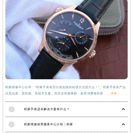
河南省信阳市浉河区东方红大道积家售后服务中心（需提前预约）
河南省许昌市魏都区建安大道与八龙路交叉口积家售后服务中心（需提前预约）
河南省郑州市二七区民主路10号华润大厦29层2905室积家售后服务中心（需提前预约）
河南省周口市川汇区七一路积家售后服务中心（需提前预约）
河南省驻马店市驿城区乐山大道与置地大道交叉口积家售后服务中心（需提前预约）
湖北省鄂州市鄂城区文星大道积家售后服务中心（需提前预约）
湖北省黄冈市黄州区赤壁大道积家售后服务中心（需提前预约）
湖北省黄石市黄石港区武汉路积家售后服务中心（需提前预约）
湖北省荆门市东宝中天街步行街积家售后服务中心（需提前预约）
湖北省荆州市荆州区荆中路积家售后服务中心（需提前预约）
积家维修中心分享：“积家手表表壳出现划痕的处理方法是什么！”。积家手表其产品
湖北省十堰市茅箭区人民北路积家售后服务中心（需提前预约）
以高品质、高性能、高技术含量、高安全性能著称，备受消费者的青......
详情 >
湖北省随州市曾都区青年路积家售后服务中心（需提前预约）
湖北省咸宁市咸安区长安大道积家售后服务中心（需提前预约）
2
积家手表进水解决方案有什么？
湖北省襄阳市樊城区长虹路与人民路交叉口积家售后服务中心（需提前预约）
湖北省孝感市孝南区复兴大道积家售后服务中心（需提前预约）
3
积家维修保养服务中心介绍 | 积家
湖北省宜昌市西陵区夷陵大道与港窑路积家售后服务中心（需提前预约）