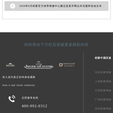
青海省果洛藏族自治州玛沁县团结路积家售后服务中心（需提前预约）
5
2026年6月积家官方保养维修中心搬迁及新开网点补充最终告知文本
青海省海北藏族自治州海晏县将军路积家售后服务中心（需提前预约）
青海省海东市乐都区滨河路积家售后服务中心（需提前预约）
青海省海南藏族自治州共和县青海湖大街积家售后服务中心（需提前预约）
青海省海西蒙古族藏族自治州德令哈市柴达木路积家售后服务中心（需提前预约）
青海省黄南藏族自治州同仁市德合隆路积家售后服务中心（需提前预约）
轻轻滑动下方栏目探索更多精彩内容
青海省西宁市城西区海湖新区西关大道积家售后服务中心（需提前预约）
青海省玉树藏族自治州结古镇胜利路积家售后服务中心（需提前预约）
积家中国区服
陕西省安康市汉滨区金州路积家售后服务中心（需提前预约）
陕西省宝鸡市渭滨区经二路积家售后服务中心（需提前预约）
北京积家维修
陕西省汉中市汉台区北大街积家售后服务中心（需提前预约）
加入成为真正的钟表收藏家
上海积家维修
陕西省商洛市商州区州城街积家售后服务中心（需提前预约）
Join a real clock collector.
陕西省铜川市王益区红旗街积家售后服务中心（需提前预约）
天津积家维修

陕西省渭南市临渭区东风大街积家售后服务中心（需提前预约）
总部服务热线
广州积家维修
陕西省咸阳市秦都区沣西新城统一西路与白马河路交汇处积家售后服务中心（需提前预约）
400-992-0312
深圳积家维修
陕西省延安市宝塔区中心街积家售后服务中心（需提前预约）