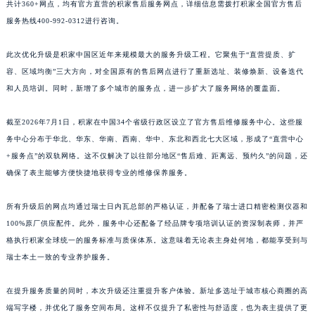
共计360+网点，均有官方直营的积家售后服务网点，详细信息需拨打积家全国官方售后
江西省景德镇市珠山区珠山中路积家售后服务中心（需提前预约）
服务热线400-992-0312进行咨询。
江西省九江市浔阳区浔阳路积家售后服务中心（需提前预约）
江西省南昌市红谷滩新区红谷中大道998号绿地双子塔（中央广场）A1座办公楼14层1407室积家售后服务中心（需提前预约）
此次优化升级是积家中国区近年来规模最大的服务升级工程。它聚焦于“直营提质、扩
容、区域均衡”三大方向，对全国原有的售后网点进行了重新选址、装修焕新、设备迭代
江西省萍乡市安源区萍安北大道与康庄路交叉口积家售后服务中心（需提前预约）
和人员培训。同时，新增了多个城市的服务点，进一步扩大了服务网络的覆盖面。
江西省上饶市信州区滨江西路积家售后服务中心（需提前预约）
江西省新余市渝水区北湖西路积家售后服务中心（需提前预约）
截至2026年7月1日，积家在中国34个省级行政区设立了官方售后维修服务中心。这些服
江西省宜春市袁州区中山中路积家售后服务中心（需提前预约）
务中心分布于华北、华东、华南、西南、华中、东北和西北七大区域，形成了“直营中心
江西省鹰潭市月湖区胜利东路积家售后服务中心（需提前预约）
+服务点”的双轨网络。这不仅解决了以往部分地区“售后难、距离远、预约久”的问题，还
山东省德州市德城区东风中路积家售后服务中心（需提前预约）
确保了表主能够方便快捷地获得专业的维修保养服务。
山东省东营市东营区济南路积家售后服务中心（需提前预约）
所有升级后的网点均通过瑞士日内瓦总部的严格认证，并配备了瑞士进口精密检测仪器和
山东省济南市历下区经十路11111号华润中心写字楼（万象城）15层1508室积家售后服务中心（需提前预约）
100%原厂供应配件。此外，服务中心还配备了经品牌专项培训认证的资深制表师，并严
山东省济宁市任城区太白楼路积家售后服务中心（需提前预约）
格执行积家全球统一的服务标准与质保体系。这意味着无论表主身处何地，都能享受到与
山东省莱芜市文化南路8号银座商城名表维修一楼名表维修积家售后服务中心（需提前预约）
瑞士本土一致的专业养护服务。
山东省临沂市兰山区解放路积家售后服务中心（需提前预约）
山东省日照市东港区烟台路积家售后服务中心（需提前预约）
在提升服务质量的同时，本次升级还注重提升客户体验。新址多选址于城市核心商圈的高
端写字楼，并优化了服务空间布局。这样不仅提升了私密性与舒适度，也为表主提供了更
山东省泰安市泰山区财源街道泰山大街积家售后服务中心（需提前预约）