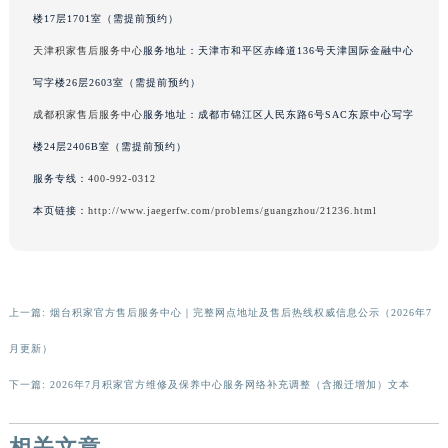
楼17层1701室（需提前预约）
广东省梅州市梅江区金燕大道积家售后服务中心（需提前预约）
广东省清远市清城区湖西路积家售后服务中心（需提前预约）
天津积家售后服务中心
服务地址：天津市和平区赤峰道136号天津国际金融中心
广东省汕头市龙湖区长平路积家售后服务中心（需提前预约）
写字楼26层2603室（需提前预约）
广东省汕尾市城区香洲街道园林社区翠园街积家售后服务中心（需提前预约）
成都积家售后服务中心
服务地址：成都市锦江区人民东路6号SAC东原中心写字
广东省韶关市武江区芙蓉新区与老城中心交汇处积家售后服务中心（需提前预约）
楼24层2406B室（需提前预约）
广东省深圳市罗湖区深南东路5001号华润大厦17层1701室积家售后服务中心（需提前预约）
服务专线：
400-992-0312
广东省阳江市江城区东风一路积家售后服务中心（需提前预约）
本页链接：
http://www.jaegerfw.com/problems/guangzhou/21236.html
广东省云浮市云城区金山路积家售后服务中心（需提前预约）
广东省湛江市赤坎区观海北路积家售后服务中心（需提前预约）
广东省肇庆市端州区信安大道与砚都大道交汇处积家售后服务中心（需提前预约）
广西壮族自治区百色市右江区中山二路积家售后服务中心（需提前预约）
上一篇:
烟台积家官方售后服务中心｜完整网点地址及售后热线权威信息公示（2026年7
广西壮族自治区北海市海城区北京路积家售后服务中心（需提前预约）
月更新）
广西壮族自治区崇左市江州区石景林街道友谊大道与丽川路交汇处积家售后服务中心（需提前预约）
广西壮族自治区防城港市港口区金花茶大道积家售后服务中心（需提前预约）
下一篇:
2026年7月积家官方维修及保养中心服务网络补充调整（含搬迁增加）文本
广西壮族自治区贵港市港北区港城街道布山大道与仙衣路交叉口积家售后服务中心（需提前预约）
广西壮族自治区桂林市秀峰区红岭路积家售后服务中心（需提前预约）
相关文章