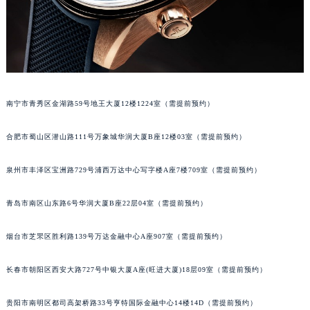
内蒙古自治区锡林郭勒盟市锡林浩特市光明街与额尔敦路交叉口积家售后服务中心（需提前预约）
内蒙古自治区兴安盟市乌兰浩特市兴安大街积家售后服务中心（需提前预约）
山西省大同市平城区迎宾街积家售后服务中心（需提前预约）
山西省晋城市城区黄华街积家售后服务中心（需提前预约）
山西省晋中市榆次区顺城街积家售后服务中心（需提前预约）
南宁市青秀区金湖路59号地王大厦12楼1224室（需提前预约）
山西省临汾市尧都区解放路积家售后服务中心（需提前预约）
山西省吕梁市离石区永宁中路与建设街交叉口积家售后服务中心（需提前预约）
合肥市蜀山区潜山路111号万象城华润大厦B座12楼03室（需提前预约）
山西省朔州市朔城区怡西路与鄯阳西街交汇处积家售后服务中心（需提前预约）
山西省忻州市忻府区和平东街与七一南路交叉口积家售后服务中心（需提前预约）
泉州市丰泽区宝洲路729号浦西万达中心写字楼A座7楼709室（需提前预约）
山西省阳泉市郊区平阳东街与新城大道交叉口积家售后服务中心（需提前预约）
青岛市南区山东路6号华润大厦B座22层04室（需提前预约）
山西省运城市盐湖区河东街积家售后服务中心（需提前预约）
山西省长治市潞州区英雄中路积家售后服务中心（需提前预约）
烟台市芝罘区胜利路139号万达金融中心A座907室（需提前预约）
山西省太原市迎泽区迎泽街道解放路15号亨得利名表维修授权店3楼积家售后服务中心（需提前预约）
天津市和平区赤峰道136号天津国际金融中心26层2603室积家售后服务中心（需提前预约）
长春市朝阳区西安大路727号中银大厦A座(旺进大厦)18层09室（需提前预约）
安徽省安庆市迎江区人民路积家售后服务中心（需提前预约）
贵阳市南明区都司高架桥路33号亨特国际金融中心14楼14D（需提前预约）
安徽省蚌埠市蚌山区淮河路积家售后服务中心（需提前预约）