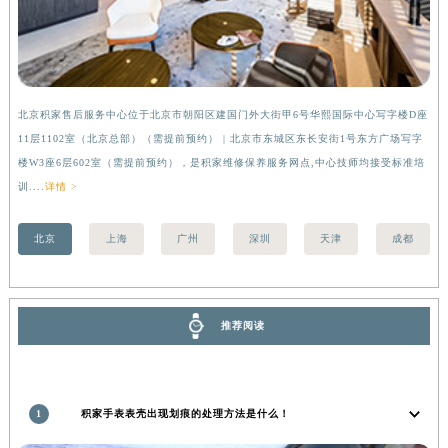
香港特别行政区金钟区中西区金钟道积家售后服务中心（需提前预约）
香港特别行政区九龙区油尖旺区弥敦道积家售后服务中心（需提前预约）
香港特别行政区铜锣湾区湾仔区轩尼诗道积家售后服务中心（需提前预约）
河南省安阳市文峰区解放大道积家售后服务中心（需提前预约）
北京积家售后服务中心位于北京市朝阳区建国门外大街甲6号华熙国际中心写字楼D座
上
河南省鹤壁市淇滨区九州路积家售后服务中心（需提前预约）
11层1102室（北京总部）（需提前预约） | 北京市东城区东长安街1号东方广场写字
（
河南省济源市沁园街道济水大道积家售后服务中心（需提前预约）
楼W3座6层602室（需提前预约），是积家维修保养服务网点,中心技师均接受标准培
前
训....
详情 >
河南省焦作市解放区解放路积家售后服务中心（需提前预约）
河南省开封市鼓楼区中山路积家售后服务中心（需提前预约）
北京
上海
广州
深圳
天津
成都
河南省洛阳市西工区中州中路与解放路交叉口积家售后服务中心（需提前预约）
河南省漯河市源汇区交通路积家售后服务中心（需提前预约）
河南省南阳市宛城区范蠡东路与南都路交叉口积家售后服务中心（需提前预约）
推荐阅读
河南省平顶山市卫东区建设路积家售后服务中心（需提前预约）
河南省濮阳市大华龙区开州路绿城路交叉口积家售后服务中心（需提前预约）
河南省三门峡市湖滨区和平路积家售后服务中心（需提前预约）
河南省商丘市梁园区神火大道积家售后服务中心（需提前预约）
1
积家手表表壳出现划痕的处理方法是什么！
河南省新乡市红旗区人民路积家售后服务中心（需提前预约）