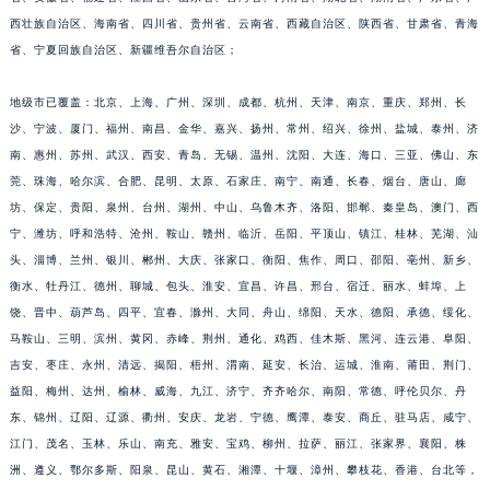
福建省莆田市城厢区霞林街道荔华东大道积家售后服务中心（需提前预约）
西壮族自治区、海南省、四川省、贵州省、云南省、西藏自治区、陕西省、甘肃省、青海
省、宁夏回族自治区、新疆维吾尔自治区；
福建省三明市三元区东乾二路积家售后服务中心（需提前预约）
福建省漳州市龙文区步港路积家售后服务中心（需提前预约）
地级市已覆盖：北京、上海、广州、深圳、成都、杭州、天津、南京、重庆、郑州、长
江苏省常州市新北区龙锦路1590号现代传媒中心5号楼10层1008室积家售后服务中心（需提前预约）
沙、宁波、厦门、福州、南昌、金华、嘉兴、扬州、常州、绍兴、徐州、盐城、泰州、济
江苏省淮安市清江浦区淮海北路积家售后服务中心（需提前预约）
南、惠州、苏州、武汉、西安、青岛、无锡、温州、沈阳、大连、海口、三亚、佛山、东
江苏省连云港市海州区通灌北路积家售后服务中心（需提前预约）
莞、珠海、哈尔滨、合肥、昆明、太原、石家庄、南宁、南通、长春、烟台、唐山、廊
江苏省南京市秦淮区中山南路1号南京中心22层22-C1-C3室积家售后服务中心（需提前预约）
坊、保定、贵阳、泉州、台州、湖州、中山、乌鲁木齐、洛阳、邯郸、秦皇岛、澳门、西
宁、潍坊、呼和浩特、沧州、鞍山、赣州、临沂、岳阳、平顶山、镇江、桂林、芜湖、汕
江苏省宿迁市宿城区西湖路积家售后服务中心（需提前预约）
头、淄博、兰州、银川、郴州、大庆、张家口、衡阳、焦作、周口、邵阳、亳州、新乡、
江苏省泰州市海陵区永定东路399号置地商务中心东塔（华润万象城）17层1706室积家售后服务中心（需提前预约）
衡水、牡丹江、德州、聊城、包头、淮安、宜昌、许昌、邢台、宿迁、丽水、蚌埠、上
江苏省徐州市鼓楼区淮海东路29号苏宁广场IFC国际金融中心35层3508室积家售后服务中心（需提前预约）
饶、晋中、葫芦岛、四平、宜春、滁州、大同、舟山、绵阳、天水、德阳、承德、绥化、
江苏省盐城市盐都区世纪大道5号盐城金融城写字楼1号楼16层1604室积家售后服务中心（需提前预约）
马鞍山、三明、滨州、黄冈、赤峰、荆州、通化、鸡西、佳木斯、黑河、连云港、阜阳、
江苏省扬州市邗江区国展路29号星耀天地写字楼1号楼18层1803室积家售后服务中心（需提前预约）
吉安、枣庄、永州、清远、揭阳、梧州、渭南、延安、长治、运城、淮南、莆田、荆门、
江苏省镇江市京口区中山东路积家售后服务中心（需提前预约）
益阳、梅州、达州、榆林、威海、九江、济宁、齐齐哈尔、南阳、常德、呼伦贝尔、丹
东、锦州、辽阳、辽源、衢州、安庆、龙岩、宁德、鹰潭、泰安、商丘、驻马店、咸宁、
江西省抚州市临川区赣东大道积家售后服务中心（需提前预约）
江门、茂名、玉林、乐山、南充、雅安、宝鸡、柳州、拉萨、丽江、张家界、襄阳、株
江西省赣州市章贡区文清路积家售后服务中心（需提前预约）
洲、遵义、鄂尔多斯、阳泉、昆山、黄石、湘潭、十堰、漳州、攀枝花、香港、台北等，
江西省吉安市吉州区井冈山大道积家售后服务中心（需提前预约）