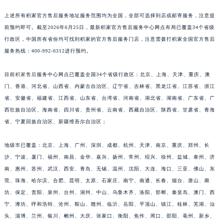
安徽省亳州市谯城区魏武大道积家售后服务中心（需提前预约）
上述所有积家官方售后服务地址服务范围均为全国，全部可选择到店或邮寄服务，注意提
安徽省池州市贵池区长江路积家售后服务中心（需提前预约）
前预约即可。截至2026年6月25日，最新积家官方售后服务中心网点布局已覆盖34个省级
安徽省滁州市琅琊区南谯北路积家售后服务中心（需提前预约）
行政区，中国所有省份均可找到积家的官方售后服务门店，注意需拨打积家全国官方售后
安徽省阜阳市颍州区颍州北路积家售后服务中心（需提前预约）
服务热线：400-992-0312进行预约。
安徽省淮北市相山区淮海路积家售后服务中心（需提前预约）
目前
积家售后
服务中心网点已覆盖全国34个省级行政区：北京、上海、天津、重庆、澳
安徽省淮南市田家庵区国庆中路积家售后服务中心（需提前预约）
门、香港、河北省、山西省、内蒙古自治区、辽宁省、吉林省、黑龙江省、江苏省、浙江
安徽省黄山市屯溪区黄山西路积家售后服务中心（需提前预约）
省、安徽省、福建省、江西省、山东省、台湾省、河南省、湖北省、湖南省、广东省、广
安徽省六安市金安区解放中路积家售后服务中心（需提前预约）
西壮族自治区、海南省、四川省、贵州省、云南省、西藏自治区、陕西省、甘肃省、青海
安徽省马鞍山市雨山区湖南西路积家售后服务中心（需提前预约）
省、宁夏回族自治区、新疆维吾尔自治区；
安徽省宿州市埇桥区人民中路积家售后服务中心（需提前预约）
地级市已覆盖：北京、上海、广州、深圳、成都、杭州、天津、南京、重庆、郑州、长
安徽省铜陵市铜官区石城大道积家售后服务中心（需提前预约）
沙、宁波、厦门、福州、南昌、金华、嘉兴、扬州、常州、绍兴、徐州、盐城、泰州、济
安徽省芜湖市镜湖区中山路步行街积家售后服务中心（需提前预约）
南、惠州、苏州、武汉、西安、青岛、无锡、温州、沈阳、大连、海口、三亚、佛山、东
安徽省宣城市宣州区叠嶂西路积家售后服务中心（需提前预约）
莞、珠海、哈尔滨、合肥、昆明、太原、石家庄、南宁、南通、长春、烟台、唐山、廊
福建省龙岩市新罗区九一南路积家售后服务中心（需提前预约）
坊、保定、贵阳、泉州、台州、湖州、中山、乌鲁木齐、洛阳、邯郸、秦皇岛、澳门、西
福建省南平市建阳区人民西路积家售后服务中心（需提前预约）
宁、潍坊、呼和浩特、沧州、鞍山、赣州、临沂、岳阳、平顶山、镇江、桂林、芜湖、汕
福建省宁德市蕉城区天湖东路积家售后服务中心（需提前预约）
头、淄博、兰州、银川、郴州、大庆、张家口、衡阳、焦作、周口、邵阳、亳州、新乡、