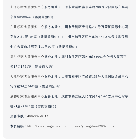
香港特别行政区金钟区中西区金钟道积家售后服务中心（需提前预约）
上海积家售后服务中心
服务地址：上海市黄浦区南京东路299号宏伊国际广场写
香港特别行政区九龙区油尖旺区弥敦道积家售后服务中心（需提前预约）
字楼8层806室（需提前预约）
香港特别行政区铜锣湾区湾仔区轩尼诗道积家售后服务中心（需提前预约）
广州积家售后服务中心
服务地址：广州市天河区天河路230号万菱汇国际中心写
河南省安阳市文峰区解放大道积家售后服务中心（需提前预约）
字楼A塔7层704室（需提前预约） | 广州市越秀区环市东路371-375号世界贸易
河南省鹤壁市淇滨区九州路积家售后服务中心（需提前预约）
中心大厦南塔写字楼15层07室（需提前预约）
河南省济源市沁园街道济水大道积家售后服务中心（需提前预约）
深圳积家售后服务中心
服务地址：深圳市罗湖区深南东路5001号华润大厦写字
河南省焦作市解放区解放路积家售后服务中心（需提前预约）
楼17层1701室（需提前预约）
河南省开封市鼓楼区中山路积家售后服务中心（需提前预约）
河南省洛阳市西工区中州中路与解放路交叉口积家售后服务中心（需提前预约）
天津积家售后服务中心
服务地址：天津市和平区赤峰道136号天津国际金融中心
河南省漯河市源汇区交通路积家售后服务中心（需提前预约）
写字楼26层2603室（需提前预约）
河南省南阳市宛城区范蠡东路与南都路交叉口积家售后服务中心（需提前预约）
成都积家售后服务中心
服务地址：成都市锦江区人民东路6号SAC东原中心写字
河南省平顶山市卫东区建设路积家售后服务中心（需提前预约）
楼24层2406B室（需提前预约）
河南省濮阳市大华龙区开州路绿城路交叉口积家售后服务中心（需提前预约）
服务专线：
400-992-0312
河南省三门峡市湖滨区和平路积家售后服务中心（需提前预约）
本页链接：
http://www.jaegerfw.com/problems/guangzhou/20979.html
河南省商丘市梁园区神火大道积家售后服务中心（需提前预约）
河南省新乡市红旗区人民路积家售后服务中心（需提前预约）