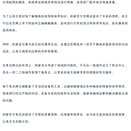
出现故障的腕表，制表师会根据具体情况进行维修，使用原厂配件保证维修质量。
山东省威海市环翠区新威海路89号振华商厦一楼名表维修积家售后服务中心（需提前预约）
山东省潍坊市奎文区东风东街积家售后服务中心（需提前预约）
为了让表主更好地了解腕表的使用和保养知识，积家官方官网还提供了丰富的资料。表主
山东省枣庄市滕州市北辛路与善国路交叉口积家售后服务中心（需提前预约）
可以在官网上学习到如何正确佩戴腕表、如何进行日常的清洁和保养等知识，延长腕表的
山东省淄博市张店区金晶大道积家售后服务中心（需提前预约）
使用寿命。
上海市黄浦区南京东路299号宏伊国际广场写字楼8层806室积家售后服务中心（需提前预约）
同时，积家还注重与表主的沟通和互动。会通过官网发布一些关于腕表的最新资讯和活动
上海市徐汇区虹桥路3号港汇中心2座37层3705室积家售后服务中心（需提前预约）
信息，让表主感受到品牌的关怀和重视。
浙江省杭州市上城区钱江路1366号华润大厦A座5层503-5室积家售后服务中心（需提前预约）
浙江省湖州市吴兴区劳动路积家售后服务中心（需提前预约）
在售后网点的布局上，积家充分考虑了地域的均衡性。不仅在一线城市设立了售后中心，
浙江省嘉兴市南湖区广益路705号嘉兴世界贸易中心A座13层1304室积家售后服务中心（需提前预约）
也在一些二三线城市新增了服务点，让更多的表主能够享受到便捷的售后服务。
浙江省金华市金东区东市南街777号金华万达广场4号楼22楼2209室积家售后服务中心（需提前预约）
每个售后网点都配备了专业的设备和工具，以确保能够满足各种腕表的维修和保养需求。
浙江省丽水市莲都区解放街积家售后服务中心（需提前预约）
制表师们经过严格的培训，具备丰富的经验和专业技能，能够准确地诊断和解决腕表出现
浙江省宁波市江北区大闸南路500号来福士广场办公楼20层2009室积家售后服务中心（需提前预约）
的问题。
浙江省衢州市柯城区上街积家售后服务中心（需提前预约）
浙江省绍兴市越城区胜利东路379号世茂天际中心写字楼8层805室积家售后服务中心（需提前预约）
积家官方售后还提供了完善的质量保障。在维修和保养后，会为表主提供相应的质保期，
浙江省舟山市定海区解放东路积家售后服务中心（需提前预约）
让表主无后顾之忧。
澳门特别行政区大堂区议事亭前地（新马路）积家售后服务中心（需提前预约）