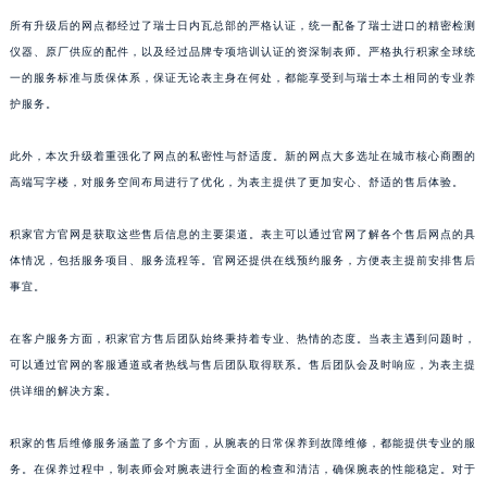
江西省景德镇市珠山区珠山中路积家售后服务中心（需提前预约）
所有升级后的网点都经过了瑞士日内瓦总部的严格认证，统一配备了瑞士进口的精密检测
江西省九江市浔阳区浔阳路积家售后服务中心（需提前预约）
仪器、原厂供应的配件，以及经过品牌专项培训认证的资深制表师。严格执行积家全球统
一的服务标准与质保体系，保证无论表主身在何处，都能享受到与瑞士本土相同的专业养
江西省南昌市红谷滩新区红谷中大道998号绿地双子塔（中央广场）A1座办公楼14层1407室积家售后服务中心（需提前预约）
护服务。
江西省萍乡市安源区萍安北大道与康庄路交叉口积家售后服务中心（需提前预约）
江西省上饶市信州区滨江西路积家售后服务中心（需提前预约）
此外，本次升级着重强化了网点的私密性与舒适度。新的网点大多选址在城市核心商圈的
江西省新余市渝水区北湖西路积家售后服务中心（需提前预约）
高端写字楼，对服务空间布局进行了优化，为表主提供了更加安心、舒适的售后体验。
江西省宜春市袁州区中山中路积家售后服务中心（需提前预约）
江西省鹰潭市月湖区胜利东路积家售后服务中心（需提前预约）
积家官方官网是获取这些售后信息的主要渠道。表主可以通过官网了解各个售后网点的具
体情况，包括服务项目、服务流程等。官网还提供在线预约服务，方便表主提前安排售后
山东省德州市德城区东风中路积家售后服务中心（需提前预约）
事宜。
山东省东营市东营区济南路积家售后服务中心（需提前预约）
山东省济南市历下区经十路11111号华润中心写字楼（万象城）15层1508室积家售后服务中心（需提前预约）
在客户服务方面，积家官方售后团队始终秉持着专业、热情的态度。当表主遇到问题时，
山东省济宁市任城区太白楼路积家售后服务中心（需提前预约）
可以通过官网的客服通道或者热线与售后团队取得联系。售后团队会及时响应，为表主提
山东省莱芜市文化南路8号银座商城名表维修一楼名表维修积家售后服务中心（需提前预约）
供详细的解决方案。
山东省临沂市兰山区解放路积家售后服务中心（需提前预约）
积家的售后维修服务涵盖了多个方面，从腕表的日常保养到故障维修，都能提供专业的服
山东省日照市东港区烟台路积家售后服务中心（需提前预约）
务。在保养过程中，制表师会对腕表进行全面的检查和清洁，确保腕表的性能稳定。对于
山东省泰安市泰山区财源街道泰山大街积家售后服务中心（需提前预约）