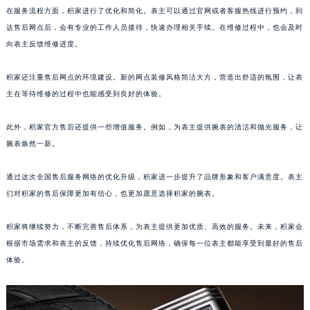
在服务流程方面，积家进行了优化和简化。表主可以通过官网或者客服热线进行预约，到
澳门特别行政区风顺堂区南湾大马路积家售后服务中心（需提前预约）
达售后网点后，会有专业的工作人员接待，快速办理相关手续。在维修过程中，也会及时
澳门特别行政区花地玛堂区关闸广场积家售后服务中心（需提前预约）
向表主反馈维修进度。
澳门特别行政区花王堂区大三巴商圈积家售后服务中心（需提前预约）
澳门特别行政区嘉模堂区官也街积家售后服务中心（需提前预约）
积家还注重售后网点的环境建设。新的网点装修风格简洁大方，营造出舒适的氛围，让表
澳门省路氹城市金光大道积家售后服务中心（需提前预约）
主在等待维修的过程中也能感受到良好的体验。
澳门特别行政区望德堂区塔石广场积家售后服务中心（需提前预约）
此外，积家官方售后还提供一些增值服务。例如，为表主提供腕表的清洁和抛光服务，让
福建省福州市鼓楼区五四路128-1号恒力城写字楼15层03室积家售后服务中心（需提前预约）
腕表焕然一新。
福建省厦门市思明区湖滨东路95号万象城华润大厦B座11层1104室积家售后服务中心（需提前预约）
广东省潮州市潮安区新风路与潮汕路交汇处积家售后服务中心（需提前预约）
通过这次全国售后服务网络的优化升级，积家进一步提升了品牌形象和客户满意度。表主
广东省广州市天河区天河路230号万菱汇国际中心A塔7层704室积家售后服务中心（需提前预约）
们对积家的售后保障更加有信心，也更加愿意选择积家的腕表。
广东省广州市越秀区环市东路371-375号世界贸易中心大厦南塔15层1507室积家售后服务中心（需提前预约）
广东省河源市源城区越王大道积家售后服务中心（需提前预约）
积家将继续努力，不断完善售后体系，为表主提供更加优质、高效的服务。未来，积家会
根据市场需求和表主的反馈，持续优化售后网络，确保每一位表主都能享受到最好的售后
广东省惠州市惠城区江北文昌一路7号华贸大厦1座30层3005室积家售后服务中心（需提前预约）
体验。
广东省江门市蓬江区广场西路积家售后服务中心（需提前预约）
广东省揭阳市榕城进贤门步行街积家售后服务中心（需提前预约）
广东省茂名市电白区水东街道迎宾大道积家售后服务中心（需提前预约）