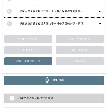
9
积家腕表刻度意外脱落？专业应对策略在这里
10
积家手表生锈了解决方法大全（有效保养与修复指南）
11
积家发条拧反了处理方法（手表维修的正确步骤与技巧）
伯爵，更换表带
积家，手表发展史
积家售后
积家，手表保养
积家，手表走时不准
积家维修
随机推荐
1
积家手表进水了解决技巧集锦