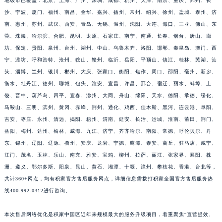
地级市已覆盖：北京、上海、广州、深圳、成都、杭州、天津、南京、重庆、郑州、长
沙、宁波、厦门、福州、南昌、金华、嘉兴、扬州、常州、绍兴、徐州、盐城、泰州、济
南、惠州、苏州、武汉、西安、青岛、无锡、温州、沈阳、大连、海口、三亚、佛山、东
莞、珠海、哈尔滨、合肥、昆明、太原、石家庄、南宁、南通、长春、烟台、唐山、廊
坊、保定、贵阳、泉州、台州、湖州、中山、乌鲁木齐、洛阳、邯郸、秦皇岛、澳门、西
宁、潍坊、呼和浩特、沧州、鞍山、赣州、临沂、岳阳、平顶山、镇江、桂林、芜湖、汕
头、淄博、兰州、银川、郴州、大庆、张家口、衡阳、焦作、周口、邵阳、亳州、新乡、
衡水、牡丹江、德州、聊城、包头、淮安、宜昌、许昌、邢台、宿迁、丽水、蚌埠、上
饶、晋中、葫芦岛、四平、宜春、滁州、大同、舟山、绵阳、天水、德阳、承德、绥化、
马鞍山、三明、滨州、黄冈、赤峰、荆州、通化、鸡西、佳木斯、黑河、连云港、阜阳、
吉安、枣庄、永州、清远、揭阳、梧州、渭南、延安、长治、运城、淮南、莆田、荆门、
益阳、梅州、达州、榆林、威海、九江、济宁、齐齐哈尔、南阳、常德、呼伦贝尔、丹
东、锦州、辽阳、辽源、衢州、安庆、龙岩、宁德、鹰潭、泰安、商丘、驻马店、咸宁、
江门、茂名、玉林、乐山、南充、雅安、宝鸡、柳州、拉萨、丽江、张家界、襄阳、株
洲、遵义、鄂尔多斯、阳泉、昆山、黄石、湘潭、十堰、漳州、攀枝花、香港、台北等，
共计360+网点，均有积家官方售后服务网点，详细信息需拨打积家全国官方售后服务热
线400-992-0312进行咨询。