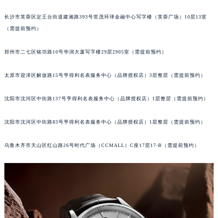
重庆市江北区观音桥步行街2号融恒时代广场写字楼9层902室（需提前预约）
长沙市芙蓉区定王台街道建湘路393号世茂环球金融中心写字楼（芙蓉广场）10层13室
（需提前预约）
郑州市二七区铭功路10号华润大厦写字楼29层2905室（需提前预约）
太原市迎泽区解放路15号亨得利名表服务中心（品牌授权店）3层整层（需提前预约）
沈阳市沈河区中街路137号亨得利名表服务中心（品牌授权店）1层整层（需提前预约）
沈阳市沈河区中街路83号亨得利名表服务中心（品牌授权店）1层整层（需提前预约）
乌鲁木齐市天山区红山路26号时代广场（CCMALL）C座17层17-B（需提前预约）