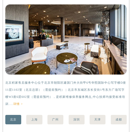
北京积家售后服务中心
北京积家售后服务中心位于北京市朝阳区建国门外大街甲6号华熙国际中心写字楼D座
上
11层1102室（北京总部）（需提前预约） | 北京市东城区东长安街1号东方广场写字
（
楼W3座6层602室（需提前预约），是积家维修保养服务网点,中心技师均接受标准培
前
训....
详情 >
北京
上海
广州
深圳
天津
成都