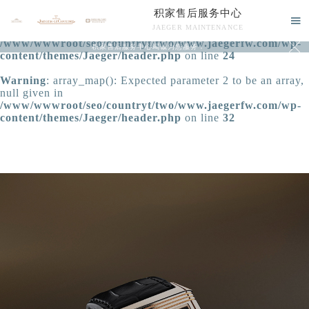
积家售后服务中心
Warning
: extract() expects parameter 1 to be array, null

JAEGER MAINTENANCE
given in
/www/wwwroot/seo/countryt/two/www.jaegerfw.com/wp-

积家售后服务中心竭诚为您服务！
content/themes/Jaeger/header.php
on line
24
Warning
: array_map(): Expected parameter 2 to be an array,
null given in
/www/wwwroot/seo/countryt/two/www.jaegerfw.com/wp-
content/themes/Jaeger/header.php
on line
32
中心介绍
联系我们