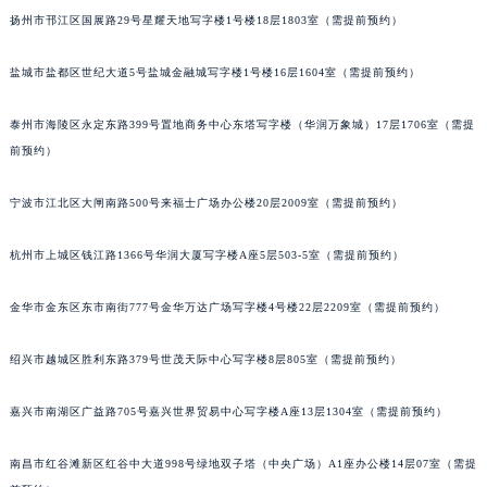
扬州市邗江区国展路29号星耀天地写字楼1号楼18层1803室（需提前预约）
盐城市盐都区世纪大道5号盐城金融城写字楼1号楼16层1604室（需提前预约）
泰州市海陵区永定东路399号置地商务中心东塔写字楼（华润万象城）17层1706室（需提
前预约）
宁波市江北区大闸南路500号来福士广场办公楼20层2009室（需提前预约）
杭州市上城区钱江路1366号华润大厦写字楼A座5层503-5室（需提前预约）
金华市金东区东市南街777号金华万达广场写字楼4号楼22层2209室（需提前预约）
绍兴市越城区胜利东路379号世茂天际中心写字楼8层805室（需提前预约）
嘉兴市南湖区广益路705号嘉兴世界贸易中心写字楼A座13层1304室（需提前预约）
南昌市红谷滩新区红谷中大道998号绿地双子塔（中央广场）A1座办公楼14层07室（需提