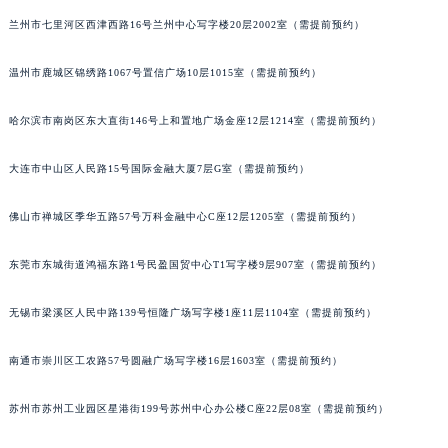
兰州市七里河区西津西路16号兰州中心写字楼20层2002室（需提前预约）
温州市鹿城区锦绣路1067号置信广场10层1015室（需提前预约）
哈尔滨市南岗区东大直街146号上和置地广场金座12层1214室（需提前预约）
大连市中山区人民路15号国际金融大厦7层G室（需提前预约）
佛山市禅城区季华五路57号万科金融中心C座12层1205室（需提前预约）
东莞市东城街道鸿福东路1号民盈国贸中心T1写字楼9层907室（需提前预约）
无锡市梁溪区人民中路139号恒隆广场写字楼1座11层1104室（需提前预约）
南通市崇川区工农路57号圆融广场写字楼16层1603室（需提前预约）
苏州市苏州工业园区星港街199号苏州中心办公楼C座22层08室（需提前预约）