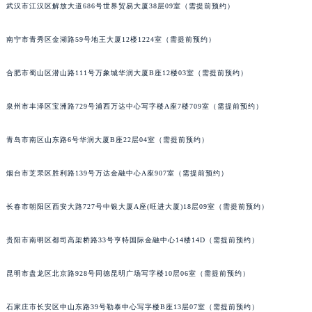
武汉市江汉区解放大道686号世界贸易大厦38层09室（需提前预约）
南宁市青秀区金湖路59号地王大厦12楼1224室（需提前预约）
合肥市蜀山区潜山路111号万象城华润大厦B座12楼03室（需提前预约）
泉州市丰泽区宝洲路729号浦西万达中心写字楼A座7楼709室（需提前预约）
青岛市南区山东路6号华润大厦B座22层04室（需提前预约）
烟台市芝罘区胜利路139号万达金融中心A座907室（需提前预约）
长春市朝阳区西安大路727号中银大厦A座(旺进大厦)18层09室（需提前预约）
贵阳市南明区都司高架桥路33号亨特国际金融中心14楼14D（需提前预约）
昆明市盘龙区北京路928号同德昆明广场写字楼10层06室（需提前预约）