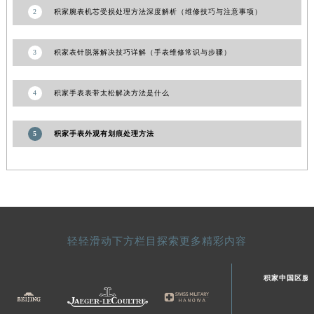
2
积家腕表机芯受损处理方法深度解析（维修技巧与注意事项）
3
积家表针脱落解决技巧详解（手表维修常识与步骤）
4
积家手表表带太松解决方法是什么
5
积家手表外观有划痕处理方法
轻轻滑动下方栏目探索更多精彩内容
积家中国区服