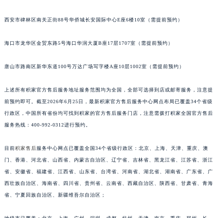
石家庄市长安区中山东路39号勒泰中心写字楼B座13层07室（需提前预约）
西安市碑林区南关正街88号华侨城长安国际中心E座6楼10室（需提前预约）
海口市龙华区金贸东路5号海口华润大厦B座17层1707室（需提前预约）
唐山市路南区新华东道100号万达广场写字楼A座10层1002室（需提前预约）
上述所有积家官方售后服务地址服务范围均为全国，全部可选择到店或邮寄服务，注意提
前预约即可。截至2026年6月25日，最新积家官方售后服务中心网点布局已覆盖34个省级
行政区，中国所有省份均可找到积家的官方售后服务门店，注意需拨打积家全国官方售后
服务热线：400-992-0312进行预约。
目前
积家售后
服务中心网点已覆盖全国34个省级行政区：北京、上海、天津、重庆、澳
门、香港、河北省、山西省、内蒙古自治区、辽宁省、吉林省、黑龙江省、江苏省、浙江
省、安徽省、福建省、江西省、山东省、台湾省、河南省、湖北省、湖南省、广东省、广
西壮族自治区、海南省、四川省、贵州省、云南省、西藏自治区、陕西省、甘肃省、青海
省、宁夏回族自治区、新疆维吾尔自治区；