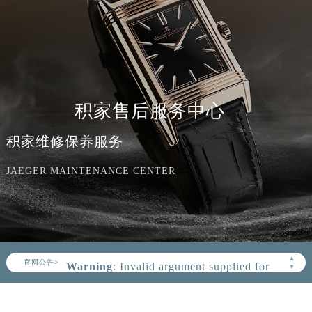
积家售后服务中心
积家维修保养服务
JAEGER MAINTENANCE CENTER
Warning
: Invalid argument supplied for
foreach() in
▲
官网公告>
▼
/www/wwwroot/seo/countryt/two/www.jaeger
content/themes/Jaeger/header.php
on
line
164