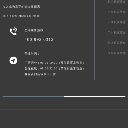
北京积家维修
加入成为真正的钟表收藏家
上海积家维修
Join a real clock collector.
天津积家维修

总部服务热线
广州积家维修
400-992-0312
深圳积家维修
成都积家维修
营业时间：

门店营业：09:00-19:30（节假日正常营业）
客服在线：08:00-22:00（节假日正常营业）
客服及门店节假日不休