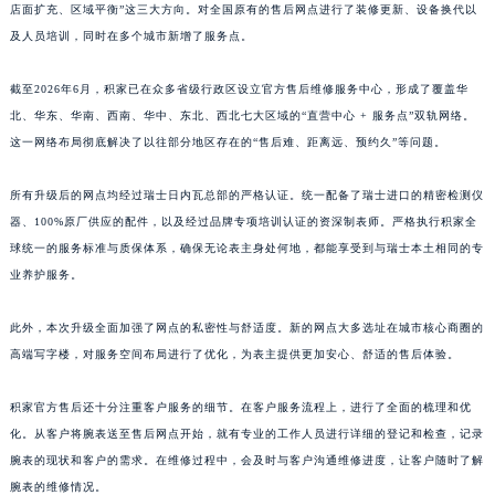
本次售后网络优化是积家中国区近年来规模最大的服务升级项目，着重聚焦“直营提效、
店面扩充、区域平衡”这三大方向。对全国原有的售后网点进行了装修更新、设备换代以
及人员培训，同时在多个城市新增了服务点。
截至2026年6月，积家已在众多省级行政区设立官方售后维修服务中心，形成了覆盖华
北、华东、华南、西南、华中、东北、西北七大区域的“直营中心 + 服务点”双轨网络。
这一网络布局彻底解决了以往部分地区存在的“售后难、距离远、预约久”等问题。
所有升级后的网点均经过瑞士日内瓦总部的严格认证。统一配备了瑞士进口的精密检测仪
器、100%原厂供应的配件，以及经过品牌专项培训认证的资深制表师。严格执行积家全
球统一的服务标准与质保体系，确保无论表主身处何地，都能享受到与瑞士本土相同的专
业养护服务。
此外，本次升级全面加强了网点的私密性与舒适度。新的网点大多选址在城市核心商圈的
高端写字楼，对服务空间布局进行了优化，为表主提供更加安心、舒适的售后体验。
积家官方售后还十分注重客户服务的细节。在客户服务流程上，进行了全面的梳理和优
化。从客户将腕表送至售后网点开始，就有专业的工作人员进行详细的登记和检查，记录
腕表的现状和客户的需求。在维修过程中，会及时与客户沟通维修进度，让客户随时了解