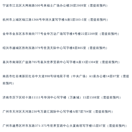
宁波市江北区大闸南路500号来福士广场办公楼20层2009室（需提前预约）
甘肃省兰州市七里河区西津西路16号兰州中心写字楼21层2102室（需提前预约）
重庆市解放碑渝中区民权路28号英利国际金融中心写字楼20层01室（需提前预约）
杭州市上城区钱江路1366号华润大厦写字楼A座5层503-5室（需提前预约）
黑龙江省大庆市萨尔图区会战大街积家售后服务中心（需提前预约）
黑龙江省鹤岗市向阳区红军路积家售后服务中心（需提前预约）
金华市金东区东市南街777号金华万达广场写字楼4号楼22层2209室（需提前预约）
黑龙江省黑河市爱辉区中央街积家售后服务中心（需提前预约）
黑龙江省鸡西市鸡冠区红军路积家售后服务中心（需提前预约）
绍兴市越城区胜利东路379号世茂天际中心写字楼8层805室（需提前预约）
黑龙江省佳木斯市向阳区长安路积家售后服务中心（需提前预约）
嘉兴市南湖区广益路705号嘉兴世界贸易中心写字楼A座13层1304室（需提前预约）
黑龙江省牡丹江市东安区太平路积家售后服务中心（需提前预约）
黑龙江省七台河市桃山区大同街积家售后服务中心（需提前预约）
南昌市红谷滩新区红谷中大道998号绿地双子塔（中央广场）A1座办公楼14层07室（需提
黑龙江省齐齐哈尔市龙沙区龙华路积家售后服务中心（需提前预约）
前预约）
黑龙江省双鸭山市尖山区新兴大街积家售后服务中心（需提前预约）
黑龙江省绥化市北林区新华街与康庄路交叉口积家售后服务中心（需提前预约）
济南市历下区经十路11111号华润中心写字楼（万象城）15层1508室（需提前预约）
黑龙江省伊春市伊美区通河路积家售后服务中心（需提前预约）
广州市天河区天河路230号万菱汇国际中心写字楼A塔7层704室（需提前预约）
吉林省白城市洮北区明仁南街积家售后服务中心（需提前预约）
吉林省白山市浑江区浑江大街积家售后服务中心（需提前预约）
广州市越秀区环市东路371-375号世界贸易中心大厦南塔写字楼15层07室（需提前预约）
吉林省吉林市船营区河南街积家售后服务中心（需提前预约）