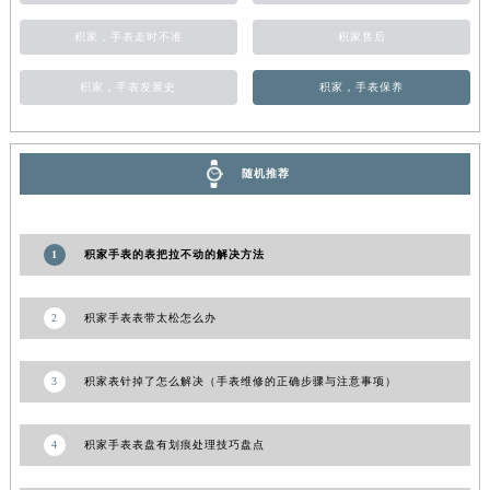
陕西省榆林市榆阳区长兴路积家售后服务中心（需提前预约）
积家，手表走时不准
积家售后
新疆维吾尔自治区阿克苏市东大街积家售后服务中心（需提前预约）
新疆维吾尔自治区阿拉尔市胜利大道积家售后服务中心（需提前预约）
积家，手表发展史
积家，手表保养
新疆维吾尔自治区阿拉山口市友好路积家售后服务中心（需提前预约）
新疆维吾尔自治区阿勒泰市解放路积家售后服务中心（需提前预约）
随机推荐
新疆维吾尔自治区阿图什市光明路积家售后服务中心（需提前预约）
新疆维吾尔自治区白杨市军垦路积家售后服务中心（需提前预约）
新疆维吾尔自治区北屯市团结路积家售后服务中心（需提前预约）
1
积家手表的表把拉不动的解决方法
新疆维吾尔自治区博乐市博乐市北京路积家售后服务中心（需提前预约）
新疆维吾尔自治区昌吉市延安北路积家售后服务中心（需提前预约）
2
积家手表表带太松怎么办
新疆维吾尔自治区阜康市博峰路积家售后服务中心（需提前预约）
新疆维吾尔自治区哈密市伊州区建国北路积家售后服务中心（需提前预约）
3
积家表针掉了怎么解决（手表维修的正确步骤与注意事项）
新疆维吾尔自治区和田市和田市北京西路积家售后服务中心（需提前预约）
新疆维吾尔自治区胡杨河市胡杨河市胡杨路积家售后服务中心（需提前预约）
4
积家手表表盘有划痕处理技巧盘点
新疆维吾尔自治区霍尔果斯市亚欧北路积家售后服务中心（需提前预约）
新疆维吾尔自治区喀什市解放北路积家售后服务中心（需提前预约）