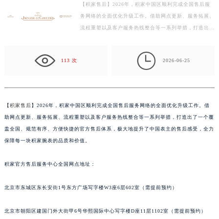
【积家售后】2026年，积家中国区顺利完成全国售后服
徐州市鼓楼区淮海东路29号苏宁广场IFC国际金融中心写字楼35层3508室（需提前预约）
务网络的全面优化升级工作。借助网点更新、服务拓展、
扬州市邗江区国展路29号星耀天地写字楼1号楼18层1803室（需提前预约）
流程重塑以及客户服务热线整合等一系列举措，打造出了
盐城市盐都区世纪大道5号盐城金融城写字楼1号楼16层1604室（需提前预约）
一个覆盖全国、规范有序、方便快捷的官方售后体系，
泰州市海陵区永定东路399号置地商务中心东塔写字楼（华润万象城）17层1706室（需提前预约）
极…

113 次
2026-06-25
宁波市江北区大闸南路500号来福士广场办公楼20层2009室（需提前预约）
杭州市上城区钱江路1366号华润大厦写字楼A座5层503-5室（需提前预约）
金华市金东区东市南街777号金华万达广场写字楼4号楼22层2209室（需提前预约）
绍兴市越城区胜利东路379号世茂天际中心写字楼8层805室（需提前预约）
【
积家售后
】2026年，积家中国区顺利完成全国售后服务网络的全面优化升级工作。借
助网点更新、服务拓展、流程重塑以及客户服务热线整合等一系列举措，打造出了一个覆
嘉兴市南湖区广益路705号嘉兴世界贸易中心写字楼A座13层1304室（需提前预约）
盖全国、规范有序、方便快捷的官方售后体系，极大地提升了中国表主的售后感受，全力
南昌市红谷滩新区红谷中大道998号绿地双子塔（中央广场）A1座办公楼14层07室（需提前预约）
保障每一块积家腕表的品质和价值。
济南市历下区经十路11111号华润中心写字楼（万象城）15层1508室（需提前预约）
广州市天河区天河路230号万菱汇国际中心写字楼A塔7层704室（需提前预约）
积家官方售后服务中心全国网点地址：
广州市越秀区环市东路371-375号世界贸易中心大厦南塔写字楼15层07室（需提前预约）
深圳市罗湖区深南东路5001号华润大厦写字楼17层1701室（需提前预约）
北京市东城区东长安街1号东方广场写字楼W3座6层602室（需提前预约）
惠州市惠城区江北文昌一路7号华贸大厦写字楼1座30层05室（需提前预约）
北京市朝阳区建国门外大街甲6号华熙国际中心写字楼D座11层1102室（需提前预约）
厦门市思明区湖滨东路95号华润大厦写字楼B座11层1104室（需提前预约）