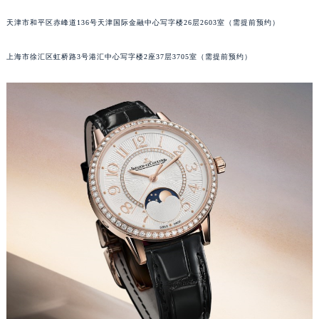
福州市鼓楼区五四路128-1号恒力城写字楼15层03室（需提前预约）
天津市和平区赤峰道136号天津国际金融中心写字楼26层2603室（需提前预约）
成都市锦江区人民东路6号SAC东原中心写字楼24层2406B室（需提前预约）
重庆市江北区观音桥步行街2号融恒时代广场写字楼9层902室（需提前预约）
上海市徐汇区虹桥路3号港汇中心写字楼2座37层3705室（需提前预约）
长沙市芙蓉区定王台街道建湘路393号世茂环球金融中心写字楼（芙蓉广场）10层13室（需提前预约）
郑州市二七区铭功路10号华润大厦写字楼29层2905室（需提前预约）
太原市迎泽区解放路15号亨得利名表服务中心（品牌授权店）3层整层（需提前预约）
沈阳市沈河区中街路137号亨得利名表服务中心（品牌授权店）1层整层（需提前预约）
沈阳市沈河区中街路83号亨得利名表服务中心（品牌授权店）1层整层（需提前预约）
乌鲁木齐市天山区红山路26号时代广场（CCMALL）C座17层17-B（需提前预约）
温州市鹿城区锦绣路1067号置信广场10层1015室（需提前预约）
哈尔滨市道里区友谊西路600号富力中心T2座写字楼29层03室（需提前预约）
大连市中山区人民路15号国际金融大厦7层G室（需提前预约）
佛山市禅城区季华五路57号万科金融中心C座12层1205室（需提前预约）
东莞市东城街道鸿福东路1号民盈国贸中心T1写字楼9层907室（需提前预约）
无锡市梁溪区人民中路139号恒隆广场写字楼1座11层1104室（需提前预约）
南通市崇川区工农路57号圆融广场写字楼16层1603室（需提前预约）