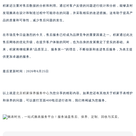
积家还注重对售后数据的分析和利用。通过对客户反馈的问题进行统计和分析，能够及时
广东省梅州市梅江区金燕大道积家售后服务中心（需提前预约）
发现腕表在设计和制造过程中可能存在的问题，并采取相应的改进措施。这有助于提高产
广东省清远市清城区湖西路积家售后服务中心（需提前预约）
品的质量和可靠性，减少售后问题的发生。
广东省汕头市龙湖区长平路积家售后服务中心（需提前预约）
广东省汕尾市城区香洲街道园林社区翠园街积家售后服务中心（需提前预约）
在市场竞争日益激烈的今天，售后服务已经成为品牌竞争的重要因素之一。积家通过此次
广东省韶关市武江区芙蓉新区与老城中心交汇处积家售后服务中心（需提前预约）
售后网络的优化升级，在提升客户体验的同时，也为自身的发展奠定了坚实的基础。未
广东省深圳市罗湖区深南东路5001号华润大厦17层1701室积家售后服务中心（需提前预约）
来，积家将继续秉承“品质至上、服务第一”的理念，不断创新和改进售后服务，为表主提
供更加卓越的服务。
广东省阳江市江城区东风一路积家售后服务中心（需提前预约）
广东省云浮市云城区金山路积家售后服务中心（需提前预约）
最后更新时间：2026年6月25日
广东省湛江市赤坎区观海北路积家售后服务中心（需提前预约）
广东省肇庆市端州区信安大道与砚都大道交汇处积家售后服务中心（需提前预约）
广西壮族自治区百色市右江区中山二路积家售后服务中心（需提前预约）
以上就是
北京积家保养服务中心
为您分享的精彩内容。如果您还有其他关于积家手表维护
广西壮族自治区北海市海城区北京路积家售后服务中心（需提前预约）
和保养的问题，可以拨打页面400电话进行咨询，我们将竭诚为您服务。
广西壮族自治区崇左市江州区石景林街道友谊大道与丽川路交汇处积家售后服务中心（需提前预约）
广西壮族自治区防城港市港口区金花茶大道积家售后服务中心（需提前预约）
广西壮族自治区贵港市港北区港城街道布山大道与仙衣路交叉口积家售后服务中心（需提前预约）
广西壮族自治区桂林市秀峰区红岭路积家售后服务中心（需提前预约）