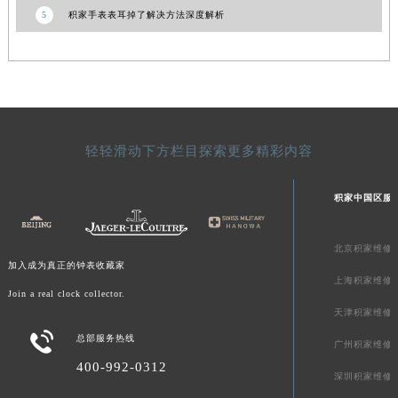
5
积家手表表耳掉了解决方法深度解析
新疆维吾尔自治区可克达拉市幸福路积家售后服务中心（需提前预约）
新疆维吾尔自治区克拉玛依市克拉玛依区友谊路积家售后服务中心（需提前预约）
新疆维吾尔自治区库车市库车市文化东路积家售后服务中心（需提前预约）
新疆维吾尔自治区库尔勒市库尔勒市人民东路积家售后服务中心（需提前预约）
新疆维吾尔自治区奎屯市团结西街积家售后服务中心（需提前预约）
新疆维吾尔自治区昆玉市昆泉街积家售后服务中心（需提前预约）
轻轻滑动下方栏目探索更多精彩内容
新疆维吾尔自治区沙湾市三道河子镇世纪大道南路积家售后服务中心（需提前预约）
新疆维吾尔自治区石河子市北二路积家售后服务中心（需提前预约）
积家中国区服
新疆维吾尔自治区双河市光明路积家售后服务中心（需提前预约）
新疆维吾尔自治区塔城市塔城地区闻琴路积家售后服务中心（需提前预约）
北京积家维修
加入成为真正的钟表收藏家
新疆维吾尔自治区铁门关市兴疆路积家售后服务中心（需提前预约）
上海积家维修
新疆维吾尔自治区图木舒克市图木舒克市中兴街积家售后服务中心（需提前预约）
Join a real clock collector.
天津积家维修
新疆维吾尔自治区吐鲁番市高昌区文化中路文化中路积家售后服务中心（需提前预约）

总部服务热线
新疆维吾尔自治区乌苏市乌鲁木齐北路积家售后服务中心（需提前预约）
广州积家维修
400-992-0312
新疆维吾尔自治区五家渠市长征西街积家售后服务中心（需提前预约）
深圳积家维修
新疆维吾尔自治区新星市东风路积家售后服务中心（需提前预约）