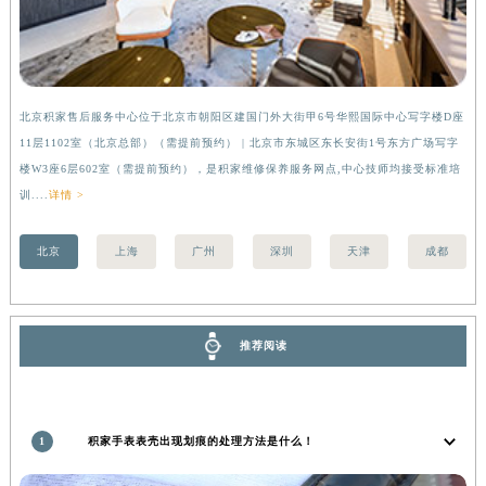
湖南省常德市武陵区人民路积家售后服务中心（需提前预约）
湖南省郴州市北湖区国庆北路积家售后服务中心（需提前预约）
湖南省衡阳市雁峰区解放路积家售后服务中心（需提前预约）
湖南省怀化市鹤城区迎丰中路积家售后服务中心（需提前预约）
北京积家售后服务中心位于北京市朝阳区建国门外大街甲6号华熙国际中心写字楼D座
上
湖南省娄底市娄星区长青街积家售后服务中心（需提前预约）
11层1102室（北京总部）（需提前预约） | 北京市东城区东长安街1号东方广场写字
（
楼W3座6层602室（需提前预约），是积家维修保养服务网点,中心技师均接受标准培
前
湖南省邵阳市双清区东风路积家售后服务中心（需提前预约）
训....
详情 >
湖南省湘潭市雨湖区莲城大道积家售后服务中心（需提前预约）
湖南省益阳市赫山区桃花仑路积家售后服务中心（需提前预约）
北京
上海
广州
深圳
天津
成都
湖南省永州市冷水滩区永州大道与中兴路交叉口积家售后服务中心（需提前预约）
湖南省岳阳市岳阳楼区东茅岭路积家售后服务中心（需提前预约）
湖南省张家界市永定区解放路积家售后服务中心（需提前预约）
推荐阅读
湖南省长沙市芙蓉区建湘路393号世茂环球金融中心写字楼10层1013室积家售后服务中心（需提前预约）
湖南省株洲市芦淞区建设南路积家售后服务中心（需提前预约）
甘肃省白银市白银区北京路积家售后服务中心（需提前预约）
1
积家手表表壳出现划痕的处理方法是什么！
甘肃省定西市安定区解放路积家售后服务中心（需提前预约）
甘肃省敦煌市沙州镇阳关中路积家售后服务中心（需提前预约）