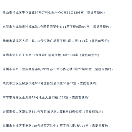
内蒙古自治区锡林郭勒盟市锡林浩特市光明街与额尔敦路交叉口积家售后服务中心（需提前预约）
佛山市禅城区季华五路57号万科金融中心C座12层1205室（需提前预约）
内蒙古自治区兴安盟市乌兰浩特市兴安大街积家售后服务中心（需提前预约）
山西省大同市平城区迎宾街积家售后服务中心（需提前预约）
东莞市东城街道鸿福东路1号民盈国贸中心T1写字楼9层907室（需提前预约）
山西省晋城市城区黄华街积家售后服务中心（需提前预约）
山西省晋中市榆次区顺城街积家售后服务中心（需提前预约）
无锡市梁溪区人民中路139号恒隆广场写字楼1座11层1104室（需提前预约）
山西省临汾市尧都区解放路积家售后服务中心（需提前预约）
南通市崇川区工农路57号圆融广场写字楼16层1603室（需提前预约）
山西省吕梁市离石区永宁中路与建设街交叉口积家售后服务中心（需提前预约）
山西省朔州市朔城区怡西路与鄯阳西街交汇处积家售后服务中心（需提前预约）
苏州市苏州工业园区星港街199号苏州中心办公楼C座22层08室（需提前预约）
山西省忻州市忻府区和平东街与七一南路交叉口积家售后服务中心（需提前预约）
山西省阳泉市郊区平阳东街与新城大道交叉口积家售后服务中心（需提前预约）
武汉市江汉区解放大道686号世界贸易大厦38层09室（需提前预约）
山西省运城市盐湖区河东街积家售后服务中心（需提前预约）
山西省长治市潞州区英雄中路积家售后服务中心（需提前预约）
南宁市青秀区金湖路59号地王大厦12楼1224室（需提前预约）
山西省太原市迎泽区迎泽街道解放路15号亨得利名表维修授权店3楼积家售后服务中心（需提前预约）
合肥市蜀山区潜山路111号万象城华润大厦B座12楼03室（需提前预约）
天津市和平区赤峰道136号天津国际金融中心26层2603室积家售后服务中心（需提前预约）
安徽省安庆市迎江区人民路积家售后服务中心（需提前预约）
泉州市丰泽区宝洲路729号浦西万达中心写字楼A座7楼709室（需提前预约）
安徽省蚌埠市蚌山区淮河路积家售后服务中心（需提前预约）