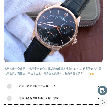
甘肃省合作市人民街积家售后服务中心（需提前预约）
甘肃省嘉峪关市雄关区新华中路积家售后服务中心（需提前预约）
甘肃省金昌市金川区北京路积家售后服务中心（需提前预约）
甘肃省酒泉市肃州区西大街积家售后服务中心（需提前预约）
甘肃省临夏市城南街道团结路积家售后服务中心（需提前预约）
甘肃省陇南市武都区人民路积家售后服务中心（需提前预约）
甘肃省平凉市崆峒区西大街积家售后服务中心（需提前预约）
甘肃省庆阳市西峰区南大街积家售后服务中心（需提前预约）
甘肃省天水市秦州区民主路积家售后服务中心（需提前预约）
甘肃省武威市凉州区迎宾路积家售后服务中心（需提前预约）
积家维修中心分享：“积家手表表壳出现划痕的处理方法是什么！”。积家手表其产品
甘肃省张掖市甘州区民乐北路积家售后服务中心（需提前预约）
以高品质、高性能、高技术含量、高安全性能著称，备受消费者的青......
详情 >
宁夏回族自治区固原市原州区文化街积家售后服务中心（需提前预约）
宁夏回族自治区石嘴山市大武口区贺兰山路积家售后服务中心（需提前预约）
2
积家手表进水解决方案有什么？

宁夏回族自治区吴忠市利通区开元大道积家售后服务中心（需提前预约）
宁夏回族自治区银川市兴庆区新华东路97号新百中心C馆一层C1-18号商铺积家售后服务中心（需提前预约）
3
积家维修保养服务中心介绍 | 积家

宁夏回族自治区中卫市沙坡头区鼓楼东街积家售后服务中心（需提前预约）