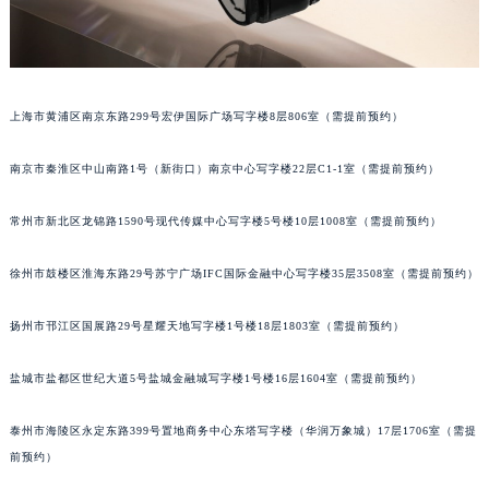
苏州市苏州工业园区星港街199号苏州中心办公楼C座22层08室（需提前预约）
武汉市江汉区解放大道686号世界贸易大厦38层09室（需提前预约）
南宁市青秀区金湖路59号地王大厦12楼1224室（需提前预约）
合肥市蜀山区潜山路111号万象城华润大厦B座12楼03室（需提前预约）
上海市黄浦区南京东路299号宏伊国际广场写字楼8层806室（需提前预约）
泉州市丰泽区宝洲路729号浦西万达中心写字楼A座7楼709室（需提前预约）
南京市秦淮区中山南路1号（新街口）南京中心写字楼22层C1-1室（需提前预约）
青岛市南区山东路6号华润大厦B座22层04室（需提前预约）
烟台市芝罘区胜利路139号万达金融中心A座907室（需提前预约）
常州市新北区龙锦路1590号现代传媒中心写字楼5号楼10层1008室（需提前预约）
长春市朝阳区西安大路727号中银大厦A座(旺进大厦)18层09室（需提前预约）
贵阳市南明区都司高架桥路33号亨特国际金融中心14楼14D（需提前预约）
徐州市鼓楼区淮海东路29号苏宁广场IFC国际金融中心写字楼35层3508室（需提前预约）
昆明市盘龙区北京路928号同德昆明广场写字楼10层06室（需提前预约）
扬州市邗江区国展路29号星耀天地写字楼1号楼18层1803室（需提前预约）
石家庄市长安区中山东路39号勒泰中心写字楼B座13层07室（需提前预约）
西安市碑林区南关正街88号华侨城长安国际中心E座6楼10室（需提前预约）
盐城市盐都区世纪大道5号盐城金融城写字楼1号楼16层1604室（需提前预约）
海口市龙华区金贸东路5号海口华润大厦B座17层1707室（需提前预约）
唐山市路南区新华东道100号万达广场写字楼A座10层1002室（需提前预约）
泰州市海陵区永定东路399号置地商务中心东塔写字楼（华润万象城）17层1706室（需提
台州市椒江区东海大道1800号腾达中心东1幢20楼2002室（需提前预约）
前预约）
内蒙古自治区呼和浩特市玉泉区大学西街70号华润万象城写字楼（鄂尔多斯大厦）23层2326室（需提前预约）