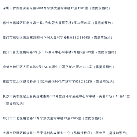
吉林省辽源市龙山区人民大街积家售后服务中心（需提前预约）
深圳市罗湖区深南东路5001号华润大厦写字楼17层1701室（需提前预约）
吉林省梅河口市新华街道梅河大街积家售后服务中心（需提前预约）
惠州市惠城区江北文昌一路7号华贸大厦写字楼1座30层05室（需提前预约）
吉林省四平市铁东区紫气大路与南九经街交汇处积家售后服务中心（需提前预约）
吉林省松原市宁江区五环大街积家售后服务中心（需提前预约）
厦门市思明区湖滨东路95号华润大厦写字楼B座11层1104室（需提前预约）
吉林省通化市东昌区环通乡江南大街积家售后服务中心（需提前预约）
吉林省延边市延吉市解放路积家售后服务中心（需提前预约）
福州市晋安区横屿路9号东二环泰禾中心写字楼2号楼5层509室（需提前预约）
辽宁省鞍山市铁东区站前街积家售后服务中心（需提前预约）
辽宁省本溪市平山区胜利路积家售后服务中心（需提前预约）
成都市锦江区人民东路6号SAC东原中心写字楼24层2406B室（需提前预约）
辽宁省朝阳市双塔区新华路积家售后服务中心（需提前预约）
重庆市江北区观音桥步行街2号融恒时代广场写字楼9层902室（需提前预约）
辽宁省丹东市振兴区七经街积家售后服务中心（需提前预约）
辽宁省抚顺市新抚区东一路积家售后服务中心（需提前预约）
长沙市芙蓉区定王台街道建湘路393号世茂环球金融中心写字楼（芙蓉广场）10层13室
辽宁省阜新市海州区解放大街积家售后服务中心（需提前预约）
（需提前预约）
辽宁省葫芦岛市连山区中央路积家售后服务中心（需提前预约）
辽宁省锦州市古塔区中央大街积家售后服务中心（需提前预约）
郑州市二七区铭功路10号华润大厦写字楼29层2905室（需提前预约）
辽宁省辽阳市白塔区新运大街积家售后服务中心（需提前预约）
太原市迎泽区解放路15号亨得利名表服务中心（品牌授权店）3层整层（需提前预约）
辽宁省盘锦市兴隆台区石油大街积家售后服务中心（需提前预约）