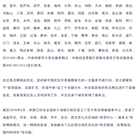
饶、晋中、葫芦岛、四平、宜春、滁州、大同、舟山、绵阳、天水、德阳、承德、绥化、
江西省景德镇市珠山区珠山中路积家售后服务中心（需提前预约）
马鞍山、三明、滨州、黄冈、赤峰、荆州、通化、鸡西、佳木斯、黑河、连云港、阜阳、
江西省九江市浔阳区浔阳路积家售后服务中心（需提前预约）
吉安、枣庄、永州、清远、揭阳、梧州、渭南、延安、长治、运城、淮南、莆田、荆门、
江西省南昌市红谷滩新区红谷中大道998号绿地双子塔（中央广场）A1座办公楼14层1407室积家售后服务中心（需提前预约）
益阳、梅州、达州、榆林、威海、九江、济宁、齐齐哈尔、南阳、常德、呼伦贝尔、丹
江西省萍乡市安源区萍安北大道与康庄路交叉口积家售后服务中心（需提前预约）
东、锦州、辽阳、辽源、衢州、安庆、龙岩、宁德、鹰潭、泰安、商丘、驻马店、咸宁、
江西省上饶市信州区滨江西路积家售后服务中心（需提前预约）
江门、茂名、玉林、乐山、南充、雅安、宝鸡、柳州、拉萨、丽江、张家界、襄阳、株
江西省新余市渝水区北湖西路积家售后服务中心（需提前预约）
洲、遵义、鄂尔多斯、阳泉、昆山、黄石、湘潭、十堰、漳州、攀枝花、香港、台北等，
共计360+网点，均有积家官方售后服务网点，详细信息需拨打积家全国官方售后服务热
江西省宜春市袁州区中山中路积家售后服务中心（需提前预约）
线400-992-0312进行咨询。
江西省鹰潭市月湖区胜利东路积家售后服务中心（需提前预约）
山东省德州市德城区东风中路积家售后服务中心（需提前预约）
此次售后网络的优化，是积家中国区近年来规模较大的一次服务升级行动。其主要聚焦
山东省东营市东营区济南路积家售后服务中心（需提前预约）
于“直营提效、店面扩充、区域平衡”这三个关键方向，对全国原有的售后网点进行了装修
山东省济南市历下区经十路11111号华润中心写字楼（万象城）15层1508室积家售后服务中心（需提前预约）
改造、设备更新以及人员培训等工作，并且在多个城市新增了服务点。
山东省济宁市任城区太白楼路积家售后服务中心（需提前预约）
截至2026年6月，积家已经在全国多个省级行政区设立了官方售后维修服务中心，形成了
山东省莱芜市文化南路8号银座商城名表维修一楼名表维修积家售后服务中心（需提前预约）
涵盖华北、华东、华南、西南、华中、东北、西北等七大区域的“直营中心 + 服务点”双
山东省临沂市兰山区解放路积家售后服务中心（需提前预约）
轨网络模式。这一网络的形成，有效解决了以往部分地区存在的“售后困难、距离较远、
山东省日照市东港区烟台路积家售后服务中心（需提前预约）
预约时间长”等问题。
山东省泰安市泰山区财源街道泰山大街积家售后服务中心（需提前预约）