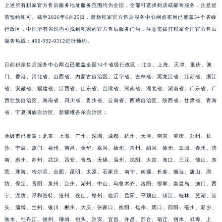
上述所有积家官方售后服务地址服务范围均为全国，全部可选择到店或邮寄服务，注意提
福建省莆田市城厢区霞林街道荔华东大道积家售后服务中心（需提前预约）
前预约即可。截至2026年6月25日，最新积家官方售后服务中心网点布局已覆盖34个省级
福建省三明市三元区东乾二路积家售后服务中心（需提前预约）
行政区，中国所有省份均可找到积家的官方售后服务门店，注意需拨打积家全国官方售后
福建省漳州市龙文区步港路积家售后服务中心（需提前预约）
服务热线：400-992-0312进行预约。
江苏省常州市新北区龙锦路1590号现代传媒中心5号楼10层1008室积家售后服务中心（需提前预约）
目前
积家售后
服务中心网点已覆盖全国34个省级行政区：北京、上海、天津、重庆、澳
江苏省淮安市清江浦区淮海北路积家售后服务中心（需提前预约）
门、香港、河北省、山西省、内蒙古自治区、辽宁省、吉林省、黑龙江省、江苏省、浙江
江苏省连云港市海州区通灌北路积家售后服务中心（需提前预约）
省、安徽省、福建省、江西省、山东省、台湾省、河南省、湖北省、湖南省、广东省、广
江苏省南京市秦淮区中山南路1号南京中心22层22-C1-C3室积家售后服务中心（需提前预约）
西壮族自治区、海南省、四川省、贵州省、云南省、西藏自治区、陕西省、甘肃省、青海
江苏省宿迁市宿城区西湖路积家售后服务中心（需提前预约）
省、宁夏回族自治区、新疆维吾尔自治区；
江苏省泰州市海陵区永定东路399号置地商务中心东塔（华润万象城）17层1706室积家售后服务中心（需提前预约）
江苏省徐州市鼓楼区淮海东路29号苏宁广场IFC国际金融中心35层3508室积家售后服务中心（需提前预约）
地级市已覆盖：北京、上海、广州、深圳、成都、杭州、天津、南京、重庆、郑州、长
沙、宁波、厦门、福州、南昌、金华、嘉兴、扬州、常州、绍兴、徐州、盐城、泰州、济
江苏省盐城市盐都区世纪大道5号盐城金融城写字楼1号楼16层1604室积家售后服务中心（需提前预约）
南、惠州、苏州、武汉、西安、青岛、无锡、温州、沈阳、大连、海口、三亚、佛山、东
江苏省扬州市邗江区国展路29号星耀天地写字楼1号楼18层1803室积家售后服务中心（需提前预约）
莞、珠海、哈尔滨、合肥、昆明、太原、石家庄、南宁、南通、长春、烟台、唐山、廊
江苏省镇江市京口区中山东路积家售后服务中心（需提前预约）
坊、保定、贵阳、泉州、台州、湖州、中山、乌鲁木齐、洛阳、邯郸、秦皇岛、澳门、西
江西省抚州市临川区赣东大道积家售后服务中心（需提前预约）
宁、潍坊、呼和浩特、沧州、鞍山、赣州、临沂、岳阳、平顶山、镇江、桂林、芜湖、汕
江西省赣州市章贡区文清路积家售后服务中心（需提前预约）
头、淄博、兰州、银川、郴州、大庆、张家口、衡阳、焦作、周口、邵阳、亳州、新乡、
江西省吉安市吉州区井冈山大道积家售后服务中心（需提前预约）
衡水、牡丹江、德州、聊城、包头、淮安、宜昌、许昌、邢台、宿迁、丽水、蚌埠、上