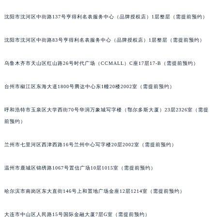
辽宁省铁岭市银州区南马路积家售后服务中心（需提前预约）
沈阳市沈河区中街路137号亨得利名表服务中心（品牌授权店）1层整层（需提前预约）
辽宁省营口市站前区市府路与渤海大街交叉口积家售后服务中心（需提前预约）
辽宁省沈阳市沈河区中街路137号亨得利名表维修授权店1楼积家售后服务中心（需提前预约）
沈阳市沈河区中街路83号亨得利名表服务中心（品牌授权店）1层整层（需提前预约）
辽宁省沈阳市沈河区中街路83号亨得利名表维修授权店1楼积家售后服务中心（需提前预约）
乌鲁木齐市天山区红山路26号时代广场（CCMALL）C座17层17-B（需提前预约）
北京市朝阳区建国门外大街甲6号华熙国际中心D座11层1102室积家售后服务中心（北京总部）（需提前预约）
北京市东城区东长安街1号王府井东方广场W3座6层602室积家售后服务中心（需提前预约）
台州市椒江区东海大道1800号腾达中心东1幢20楼2002室（需提前预约）
河北省保定市竞秀区朝阳北大街北国先天下积家售后服务中心（需提前预约）
内蒙古自治区阿拉善盟市左旗土尔扈特大街积家售后服务中心（需提前预约）
呼和浩特市玉泉区大学西街70号华润万象城写字楼（鄂尔多斯大厦）23层2326室（需提
内蒙古自治区巴彦淖尔市临河区新华街积家售后服务中心（需提前预约）
前预约）
内蒙古自治区包头市青山区幸福路甲3号王府井百货名表维修积家售后服务中心（需提前预约）
兰州市七里河区西津西路16号兰州中心写字楼20层2002室（需提前预约）
内蒙古自治区赤峰市红山区哈达街积家售后服务中心（需提前预约）
内蒙古自治区鄂尔多斯市东胜区伊金霍洛街积家售后服务中心（需提前预约）
温州市鹿城区锦绣路1067号置信广场10层1015室（需提前预约）
内蒙古自治区呼伦贝尔市海拉尔区中央街积家售后服务中心（需提前预约）
内蒙古自治区通辽市科尔沁区明仁大街积家售后服务中心（需提前预约）
哈尔滨市南岗区东大直街146号上和置地广场金座12层1214室（需提前预约）
内蒙古自治区乌海市海勃湾区人民南路积家售后服务中心（需提前预约）
内蒙古自治区乌兰察布市集宁区恩和大街积家售后服务中心（需提前预约）
大连市中山区人民路15号国际金融大厦7层G室（需提前预约）