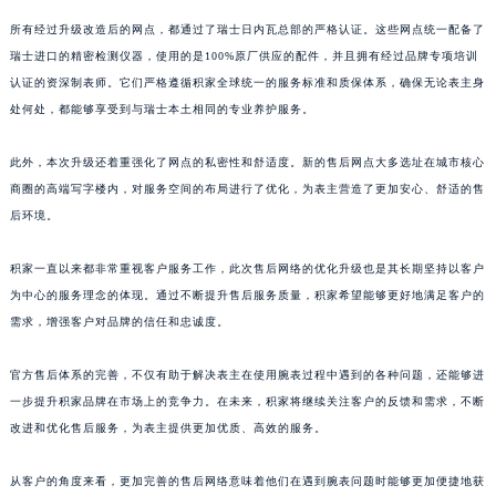
山东省威海市环翠区新威海路89号振华商厦一楼名表维修积家售后服务中心（需提前预约）
所有经过升级改造后的网点，都通过了瑞士日内瓦总部的严格认证。这些网点统一配备了
山东省潍坊市奎文区东风东街积家售后服务中心（需提前预约）
瑞士进口的精密检测仪器，使用的是100%原厂供应的配件，并且拥有经过品牌专项培训
认证的资深制表师。它们严格遵循积家全球统一的服务标准和质保体系，确保无论表主身
山东省枣庄市滕州市北辛路与善国路交叉口积家售后服务中心（需提前预约）
处何处，都能够享受到与瑞士本土相同的专业养护服务。
山东省淄博市张店区金晶大道积家售后服务中心（需提前预约）
上海市黄浦区南京东路299号宏伊国际广场写字楼8层806室积家售后服务中心（需提前预约）
此外，本次升级还着重强化了网点的私密性和舒适度。新的售后网点大多选址在城市核心
上海市徐汇区虹桥路3号港汇中心2座37层3705室积家售后服务中心（需提前预约）
商圈的高端写字楼内，对服务空间的布局进行了优化，为表主营造了更加安心、舒适的售
浙江省杭州市上城区钱江路1366号华润大厦A座5层503-5室积家售后服务中心（需提前预约）
后环境。
浙江省湖州市吴兴区劳动路积家售后服务中心（需提前预约）
积家一直以来都非常重视客户服务工作，此次售后网络的优化升级也是其长期坚持以客户
浙江省嘉兴市南湖区广益路705号嘉兴世界贸易中心A座13层1304室积家售后服务中心（需提前预约）
为中心的服务理念的体现。通过不断提升售后服务质量，积家希望能够更好地满足客户的
浙江省金华市金东区东市南街777号金华万达广场4号楼22楼2209室积家售后服务中心（需提前预约）
需求，增强客户对品牌的信任和忠诚度。
浙江省丽水市莲都区解放街积家售后服务中心（需提前预约）
浙江省宁波市江北区大闸南路500号来福士广场办公楼20层2009室积家售后服务中心（需提前预约）
官方售后体系的完善，不仅有助于解决表主在使用腕表过程中遇到的各种问题，还能够进
浙江省衢州市柯城区上街积家售后服务中心（需提前预约）
一步提升积家品牌在市场上的竞争力。在未来，积家将继续关注客户的反馈和需求，不断
浙江省绍兴市越城区胜利东路379号世茂天际中心写字楼8层805室积家售后服务中心（需提前预约）
改进和优化售后服务，为表主提供更加优质、高效的服务。
浙江省舟山市定海区解放东路积家售后服务中心（需提前预约）
从客户的角度来看，更加完善的售后网络意味着他们在遇到腕表问题时能够更加便捷地获
澳门特别行政区大堂区议事亭前地（新马路）积家售后服务中心（需提前预约）