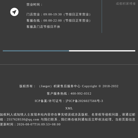
成都积家维修
营业时间：
新疆维吾尔自治区伊宁市解放西路积家售后服务中心（需提前预约）

门店营业：09:00-19:30（节假日正常营业）
贵州省安顺市西秀区中华南路积家售后服务中心（需提前预约）
客服在线：08:00-22:00（节假日正常营业）
贵州省毕节市七星关区松山路积家售后服务中心（需提前预约）
客服及门店节假日不休
贵州省六盘水市钟山区钟山大道积家售后服务中心（需提前预约）
贵州省黔东南苗族侗族自治州凯里市北京西路积家售后服务中心（需提前预约）
贵州省黔西南布依族苗族自治州兴义市大道与桔香路交汇处积家售后服务中心（需提前预约）
贵州省铜仁市碧江区民主路积家售后服务中心（需提前预约）
贵州省遵义市红花岗区共青大道与嵩山路交叉口积家售后服务中心（需提前预约）
四川省阿坝州市马尔康市团结街积家售后服务中心（需提前预约）
四川省巴中市巴州区江北大道积家售后服务中心（需提前预约）
版权所有：
（Jaeger）
积家售后服务中心
Copyright © 2018-2032
四川省成都市锦江区人民东路6号SAC东原中心24层2406B室积家售后服务中心（需提前预约）
客户服务热线：400-992-0312
四川省达州市通川区中心广场、老车坝积家售后服务中心（需提前预约）
ICP备案/许可证号：沪ICP备2026027566号-3
XML
四川省德阳市旌阳区长江西路、南街积家售后服务中心（需提前预约）
如权利人或知情人士发现本站内容存在事实错误或涉及版权、名誉权等侵权问题，请通过邮
四川省甘孜州市康定市情歌广场、箭炉街积家售后服务中心（需提前预约）
箱：2557628530@qq.com 与我们联系，我们将在收到通知后立即依法处理。当前页面信息
更新时间：2026-08-07T16:09:53+08:00
四川省广安市广安区建安南路积家售后服务中心（需提前预约）
四川省广元市利州区老城南北街、东大街积家售后服务中心（需提前预约）