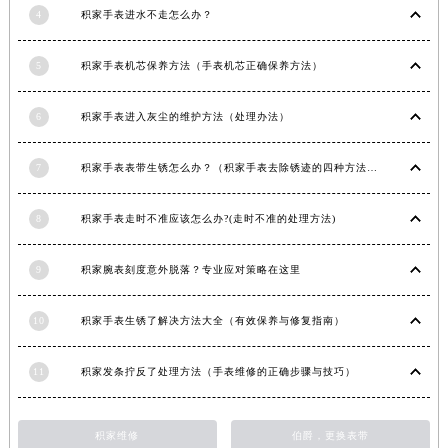
4
积家手表进水不走怎么办？
青海省果洛藏族自治州玛沁县团结路积家售后服务中心（需提前预约）
青海省海北藏族自治州海晏县将军路积家售后服务中心（需提前预约）
5
积家手表机芯保养方法（手表机芯正确保养方法）
青海省海东市乐都区滨河路积家售后服务中心（需提前预约）
青海省海南藏族自治州共和县青海湖大街积家售后服务中心（需提前预约）
6
积家手表进入灰尘的维护方法（处理办法）
青海省海西蒙古族藏族自治州德令哈市柴达木路积家售后服务中心（需提前预约）
青海省黄南藏族自治州同仁市德合隆路积家售后服务中心（需提前预约）
7
积家手表表带生锈怎么办？（积家手表去除锈迹的四种方法）
青海省西宁市城西区海湖新区西关大道积家售后服务中心（需提前预约）
青海省玉树藏族自治州结古镇胜利路积家售后服务中心（需提前预约）
8
积家手表走时不准应该怎么办?(走时不准的处理方法)
陕西省安康市汉滨区金州路积家售后服务中心（需提前预约）
9
积家腕表刻度意外脱落？专业应对策略在这里
陕西省宝鸡市渭滨区经二路积家售后服务中心（需提前预约）
陕西省汉中市汉台区北大街积家售后服务中心（需提前预约）
10
积家手表生锈了解决方法大全（有效保养与修复指南）
陕西省商洛市商州区州城街积家售后服务中心（需提前预约）
陕西省铜川市王益区红旗街积家售后服务中心（需提前预约）
11
积家发条拧反了处理方法（手表维修的正确步骤与技巧）
陕西省渭南市临渭区东风大街积家售后服务中心（需提前预约）
陕西省咸阳市秦都区沣西新城统一西路与白马河路交汇处积家售后服务中心（需提前预约）
积家维修
伯爵，更换表带
陕西省延安市宝塔区中心街积家售后服务中心（需提前预约）