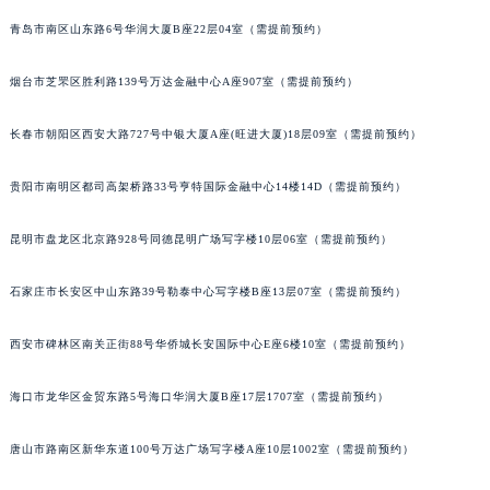
安徽省亳州市谯城区魏武大道积家售后服务中心（需提前预约）
青岛市南区山东路6号华润大厦B座22层04室（需提前预约）
安徽省池州市贵池区长江路积家售后服务中心（需提前预约）
烟台市芝罘区胜利路139号万达金融中心A座907室（需提前预约）
安徽省滁州市琅琊区南谯北路积家售后服务中心（需提前预约）
安徽省阜阳市颍州区颍州北路积家售后服务中心（需提前预约）
长春市朝阳区西安大路727号中银大厦A座(旺进大厦)18层09室（需提前预约）
安徽省淮北市相山区淮海路积家售后服务中心（需提前预约）
安徽省淮南市田家庵区国庆中路积家售后服务中心（需提前预约）
贵阳市南明区都司高架桥路33号亨特国际金融中心14楼14D（需提前预约）
安徽省黄山市屯溪区黄山西路积家售后服务中心（需提前预约）
安徽省六安市金安区解放中路积家售后服务中心（需提前预约）
昆明市盘龙区北京路928号同德昆明广场写字楼10层06室（需提前预约）
安徽省马鞍山市雨山区湖南西路积家售后服务中心（需提前预约）
石家庄市长安区中山东路39号勒泰中心写字楼B座13层07室（需提前预约）
安徽省宿州市埇桥区人民中路积家售后服务中心（需提前预约）
安徽省铜陵市铜官区石城大道积家售后服务中心（需提前预约）
西安市碑林区南关正街88号华侨城长安国际中心E座6楼10室（需提前预约）
安徽省芜湖市镜湖区中山路步行街积家售后服务中心（需提前预约）
安徽省宣城市宣州区叠嶂西路积家售后服务中心（需提前预约）
海口市龙华区金贸东路5号海口华润大厦B座17层1707室（需提前预约）
福建省龙岩市新罗区九一南路积家售后服务中心（需提前预约）
唐山市路南区新华东道100号万达广场写字楼A座10层1002室（需提前预约）
福建省南平市建阳区人民西路积家售后服务中心（需提前预约）
福建省宁德市蕉城区天湖东路积家售后服务中心（需提前预约）