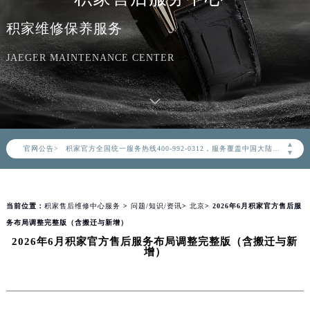
积家维修保养服务
JAEGER MAINTENANCE CENTER
2026年8月积家中国区售后服务网络优化升级公告
2026年8月积家全国官方售后客户服务热线：400-992-0312
▲
官网公告>
积家官方全国统一服务热线400-992-0312，服务覆盖中国大陆、香港、澳门、台湾全部区域（非大陆需加拨“+86”）
▼
2026年8月积家售后服务中心最新网点地址：
北京市朝阳区建国门外大街甲6号华熙国际中心写字楼D座11层1102室（北京总部）（需提前预约）
当前位置：
积家售后维修中心服务
>
问题/知识/资讯
>
北京
> 2026年6月积家官方售后服
北京市东城区东长安街1号东方广场写字楼W3座6层602室（需提前预约）
务布局调整完整版（含搬迁与新增）
天津市和平区赤峰道136号天津国际金融中心写字楼26层2603室（需提前预约）
2026年6月积家官方售后服务布局调整完整版（含搬迁与新
上海市徐汇区虹桥路3号港汇中心写字楼2座37层3705室（需提前预约）
增）
上海市黄浦区南京东路299号宏伊国际广场写字楼8层806室（需提前预约）
南京市秦淮区中山南路1号（新街口）南京中心写字楼22层C1-1室（需提前预约）
常州市新北区龙锦路1590号现代传媒中心写字楼5号楼10层1008室（需提前预约）