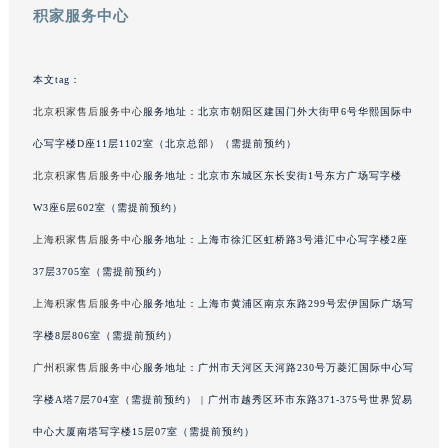
积家服务中心
广西壮族自治区河池市金城江区金城江街道朝阳路积家售后服务中心（需提前预约）
广西壮族自治区贺州市八步区城东街道灵峰南路积家售后服务中心（需提前预约）
广西壮族自治区来宾市兴宾区桂中大道积家售后服务中心（需提前预约）
本文tag：
广西壮族自治区柳州市城中区中山中路积家售后服务中心（需提前预约）
北京积家售后服务中心
服务地址：北京市朝阳区建国门外大街甲6号华熙国际中
广西壮族自治区钦州市钦南区金海湾东大街积家售后服务中心（需提前预约）
心写字楼D座11层1102室（北京总部）（需提前预约）
广西壮族自治区梧州市万秀区龙湖镇高旺路积家售后服务中心（需提前预约）
北京积家售后服务中心
服务地址：北京市东城区东长安街1号东方广场写字楼
广西壮族自治区玉林市玉州区金玉路积家售后服务中心（需提前预约）
W3座6层602室（需提前预约）
海南省儋州市儋州市那大镇兰洋北路积家售后服务中心（需提前预约）
上海积家售后服务中心
服务地址：上海市徐汇区虹桥路3号港汇中心写字楼2座
海南省东方市八所镇解放西路积家售后服务中心（需提前预约）
海南省琼海市嘉积镇东风路积家售后服务中心（需提前预约）
37层3705室（需提前预约）
海南省三沙市西沙区西沙群岛永兴岛北京路积家售后服务中心（需提前预约）
上海积家售后服务中心
服务地址：上海市黄浦区南京东路299号宏伊国际广场写
海南省三亚市吉阳区迎宾路积家售后服务中心（需提前预约）
字楼8层806室（需提前预约）
海南省万宁市万城镇解放路积家售后服务中心（需提前预约）
广州积家售后服务中心
服务地址：广州市天河区天河路230号万菱汇国际中心写
海南省文昌市文城镇教育东路积家售后服务中心（需提前预约）
字楼A塔7层704室（需提前预约） | 广州市越秀区环市东路371-375号世界贸易
海南省五指山市通什镇三月三大道积家售后服务中心（需提前预约）
中心大厦南塔写字楼15层07室（需提前预约）
香港特别行政区尖沙咀区油尖旺区广东道积家售后服务中心（需提前预约）