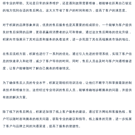
得专业的帮助。无论是日常的保养维护，还是遇到故障需要维修，都能够在距离自己较近
澳门特别行政区风顺堂区南湾大马路积家售后服务中心（需提前预约）
的地方找到合适的售后网点。这大大节省了客户的时间和精力，提高了客户的满意度。
澳门特别行政区花地玛堂区关闸广场积家售后服务中心（需提前预约）
澳门特别行政区花王堂区大三巴商圈积家售后服务中心（需提前预约）
对于积家的品牌形象来说，优质的售后服务也是其重要的组成部分。一个能够为客户提供
澳门特别行政区嘉模堂区官也街积家售后服务中心（需提前预约）
良好售后保障的品牌，更容易赢得消费者的认可和青睐。通过这次售后网络的优化升级，
积家向市场展示了其对品质和服务的执着追求，进一步巩固了其在高端腕表市场的地位。
澳门省路氹城市金光大道积家售后服务中心（需提前预约）
澳门特别行政区望德堂区塔石广场积家售后服务中心（需提前预约）
在售后流程方面，积家也进行了一系列的优化。通过引入先进的管理系统，实现了客户信
福建省福州市鼓楼区五四路128-1号恒力城写字楼15层03室积家售后服务中心（需提前预约）
息的快速录入和处理，减少了客户等待的时间。同时，售后人员会及时与客户沟通维修进
福建省厦门市思明区湖滨东路95号万象城华润大厦B座11层1104室积家售后服务中心（需提前预约）
度，让客户能够随时了解自己腕表的维修情况。
广东省潮州市潮安区新风路与潮汕路交汇处积家售后服务中心（需提前预约）
广东省广州市天河区天河路230号万菱汇国际中心A塔7层704室积家售后服务中心（需提前预约）
为了确保售后人员的专业水平，积家定期组织培训活动，让他们不断学习和掌握最新的制
表技术和维修方法。这些经过专业培训的售后人员，能够准确地诊断腕表的问题，并提供
广东省广州市越秀区环市东路371-375号世界贸易中心大厦南塔15层1507室积家售后服务中心（需提前预约）
有效的解决方案。
广东省河源市源城区越王大道积家售后服务中心（需提前预约）
广东省惠州市惠城区江北文昌一路7号华贸大厦1座30层3005室积家售后服务中心（需提前预约）
除了线下的售后网点，积家还加强了线上客户服务的建设。通过官方网站和客服热线，客
广东省江门市蓬江区广场西路积家售后服务中心（需提前预约）
户可以随时咨询腕表的相关问题，获取专业的建议和指导。线上服务的完善，进一步拓展
广东省揭阳市榕城进贤门步行街积家售后服务中心（需提前预约）
了客户与品牌之间的沟通渠道，提高了服务的便捷性。
广东省茂名市电白区水东街道迎宾大道积家售后服务中心（需提前预约）