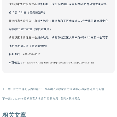
深圳积家售后服务中心
服务地址：深圳市罗湖区深南东路5001号华润大厦写字
香港特别行政区金钟区中西区金钟道积家售后服务中心（需提前预约）
香港特别行政区九龙区油尖旺区弥敦道积家售后服务中心（需提前预约）
楼17层1701室（需提前预约）
香港特别行政区铜锣湾区湾仔区轩尼诗道积家售后服务中心（需提前预约）
天津积家售后服务中心
服务地址：天津市和平区赤峰道136号天津国际金融中心
河南省安阳市文峰区解放大道积家售后服务中心（需提前预约）
写字楼26层2603室（需提前预约）
河南省鹤壁市淇滨区九州路积家售后服务中心（需提前预约）
成都积家售后服务中心
服务地址：成都市锦江区人民东路6号SAC东原中心写字
河南省济源市沁园街道济水大道积家售后服务中心（需提前预约）
楼24层2406B室（需提前预约）
河南省焦作市解放区解放路积家售后服务中心（需提前预约）
服务专线：
400-992-0312
河南省开封市鼓楼区中山路积家售后服务中心（需提前预约）
本页链接：
http://www.jaegerfw.com/problems/beijing/20975.html
河南省洛阳市西工区中州中路与解放路交叉口积家售后服务中心（需提前预约）
河南省漯河市源汇区交通路积家售后服务中心（需提前预约）
河南省南阳市宛城区范蠡东路与南都路交叉口积家售后服务中心（需提前预约）
河南省平顶山市卫东区建设路积家售后服务中心（需提前预约）
上一篇:
官方文件公示内容如下：2026年6月积家官方维修中心与保养点搬迁新增
河南省濮阳市大华龙区开州路绿城路交叉口积家售后服务中心（需提前预约）
下一篇:
2026年6月积家官方售后门店新布局（迁址+新增网点）
河南省三门峡市湖滨区和平路积家售后服务中心（需提前预约）
河南省商丘市梁园区神火大道积家售后服务中心（需提前预约）
相关文章
河南省新乡市红旗区人民路积家售后服务中心（需提前预约）