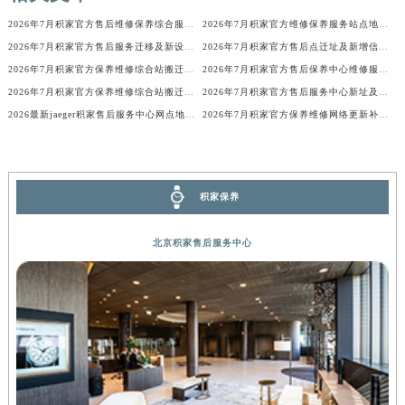
河南省信阳市浉河区东方红大道积家售后服务中心（需提前预约）
2026年7月积家官方售后维修保养综合服务网络补充发布定稿正式公开
2026年7月积家官方维修保养服务站点地址变动补充确认终稿
河南省许昌市魏都区建安大道与八龙路交叉口积家售后服务中心（需提前预约）
2026年7月积家官方售后服务迁移及新设公告（最终版）
2026年7月积家官方售后点迁址及新增信息补充最终速递
河南省郑州市二七区民主路10号华润大厦29层2905室积家售后服务中心（需提前预约）
2026年7月积家官方保养维修综合站搬迁及新增服务点补充确认说明
2026年7月积家官方售后保养中心维修服务点迁址开业快讯文本内容
2026年7月积家官方保养维修综合站搬迁及新增服务点补充确认内容公示
2026年7月积家官方售后服务中心新址及新增点正式公布
河南省周口市川汇区七一路积家售后服务中心（需提前预约）
2026最新jaeger积家售后服务中心网点地址调研报告
2026年7月积家官方保养维修网络更新补充确认稿内容
河南省驻马店市驿城区乐山大道与置地大道交叉口积家售后服务中心（需提前预约）
湖北省鄂州市鄂城区文星大道积家售后服务中心（需提前预约）
湖北省黄冈市黄州区赤壁大道积家售后服务中心（需提前预约）
湖北省黄石市黄石港区武汉路积家售后服务中心（需提前预约）
积家保养
湖北省荆门市东宝中天街步行街积家售后服务中心（需提前预约）
北京积家售后服务中心
湖北省荆州市荆州区荆中路积家售后服务中心（需提前预约）
湖北省十堰市茅箭区人民北路积家售后服务中心（需提前预约）
湖北省随州市曾都区青年路积家售后服务中心（需提前预约）
湖北省咸宁市咸安区长安大道积家售后服务中心（需提前预约）
湖北省襄阳市樊城区长虹路与人民路交叉口积家售后服务中心（需提前预约）
湖北省孝感市孝南区复兴大道积家售后服务中心（需提前预约）
湖北省宜昌市西陵区夷陵大道与港窑路积家售后服务中心（需提前预约）