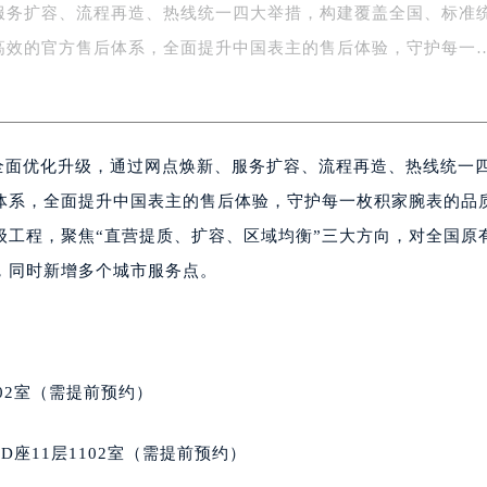
服务扩容、流程再造、热线统一四大举措，构建覆盖全国、标准
务中心东塔写字楼（华润万象城）17层1706室（需提前预约）
场办公楼20层2009室（需提前预约）
高效的官方售后体系，全面提升中国表主的售后体验，守护每一
写字楼A座5层503-5室（需提前预约）
广场写字楼4号楼22层2209室（需提前预约）
际中心写字楼8层805室（需提前预约）
络全面优化升级，通过网点焕新、服务扩容、流程再造、热线统一
易中心写字楼A座13层1304室（需提前预约）
绿地双子塔（中央广场）A1座办公楼14层07室（需提前预约）
体系，全面提升中国表主的售后体验，守护每一枚积家腕表的品
心写字楼（万象城）15层1508室（需提前预约）
级工程，聚焦“直营提质、扩容、区域均衡”三大方向，对全国原
际中心写字楼A塔7层704室（需提前预约）
，同时新增多个城市服务点。
世界贸易中心大厦南塔写字楼15层07室（需提前预约）
厦写字楼17层1701室（需提前预约）
厦写字楼1座30层05室（需提前预约）
字楼B座11层1104室（需提前预约）
02室（需提前预约）
写字楼15层03室（需提前预约）
心写字楼24层2406B室（需提前预约）
座11层1102室（需提前预约）
代广场写字楼9层902室（需提前预约）