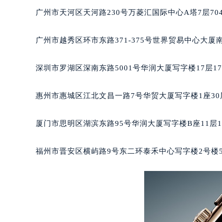
黑龙江省鹤岗市向阳区红军路积家售
广州市天河区天河路230号万菱汇国际中心A塔7层7
黑龙江省黑河市爱辉区中央街积家售
黑龙江省鸡西市鸡冠区红军路积家售
广州市越秀区环市东路371-375号世界贸易中心大厦
黑龙江省佳木斯市向阳区长安路积家
黑龙江省牡丹江市东安区太平路积家
深圳市罗湖区深南东路5001号华润大厦写字楼17层1
黑龙江省七台河市桃山区大同街积家
黑龙江省齐齐哈尔市龙沙区龙华路积
惠州市惠城区江北文昌一路7号华贸大厦写字楼1座30
黑龙江省双鸭山市尖山区新兴大街积
黑龙江省绥化市北林区新华街与康庄
厦门市思明区湖滨东路95号华润大厦写字楼B座11层1
黑龙江省伊春市伊美区通河路积家售
吉林省白城市洮北区明仁南街积家售
福州市晋安区横屿路9号东二环泰禾中心写字楼2号楼5
吉林省白山市浑江区浑江大街积家售
吉林省吉林市船营区河南街积家售后
吉林省辽源市龙山区人民大街积家售
吉林省梅河口市新华街道梅河大街积
吉林省四平市铁东区紫气大路与南九