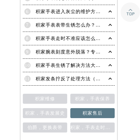

6
积家手表进入灰尘的维护方法（处理办法）
7
积家手表表带生锈怎么办？（积家手表去除锈迹的四种方法）
8
积家手表走时不准应该怎么办?(走时不准的处理方法)
9
积家腕表刻度意外脱落？专业应对策略在这里
10
积家手表生锈了解决方法大全（有效保养与修复指南）
11
积家发条拧反了处理方法（手表维修的正确步骤与技巧）
积家维修
积家，手表保养
积家，手表发展史
积家售后
伯爵，更换表带
积家，手表走时不准