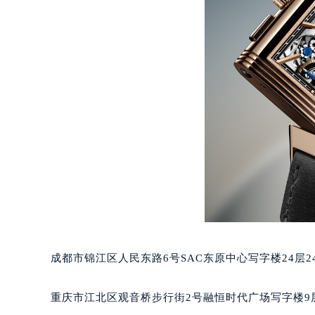
吉林省松原市宁江区五环大街积家售
吉林省通化市东昌区环通乡江南大街
吉林省延边市延吉市解放路积家售后
辽宁省鞍山市铁东区站前街积家售后
辽宁省本溪市平山区胜利路积家售后
辽宁省朝阳市双塔区新华路积家售后
辽宁省丹东市振兴区七经街积家售后
辽宁省抚顺市新抚区东一路积家售后
辽宁省阜新市海州区解放大街积家售
辽宁省葫芦岛市连山区中央路积家售
辽宁省锦州市古塔区中央大街积家售
辽宁省辽阳市白塔区新运大街积家售
辽宁省盘锦市兴隆台区石油大街积家
成都市锦江区人民东路6号SAC东原中心写字楼24层2
辽宁省铁岭市银州区南马路积家售后
辽宁省营口市站前区市府路与渤海大
重庆市江北区观音桥步行街2号融恒时代广场写字楼9层
辽宁省沈阳市沈河区中街路137号亨