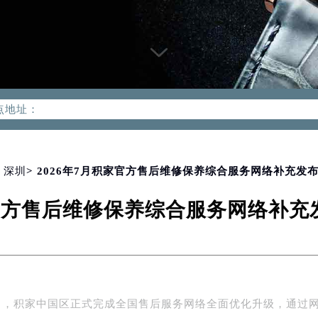
优化升级公告
：400-992-0312
2-0312，服务覆盖中国大陆、香港、澳门、台湾全部区域（非大陆需
点地址：
国际中心写字楼D座11层1102室（北京总部）（需提前预约）
字楼W3座6层602室（需提前预约）
融中心写字楼26层2603室（需提前预约）
>
深圳
> 2026年7月积家官方售后维修保养综合服务网络补充发
2座37层3705室（需提前预约）
家官方售后维修保养综合服务网络补
际广场写字楼8层806室（需提前预约）
南京中心写字楼22层C1-1室（需提前预约）
中心写字楼5号楼10层1008室（需提前预约）
FC国际金融中心写字楼35层3508室（需提前预约）
楼1号楼18层1803室（需提前预约）
年7月，积家中国区正式完成全国售后服务网络全面优化升级，通过
字楼1号楼16层1604室（需提前预约）