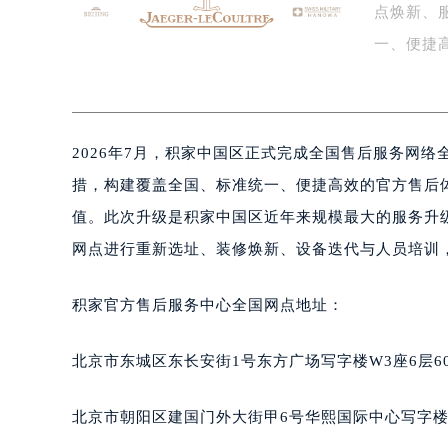
点焕新、
泰州市海陵区永定东路399号置地商
宁波市江北区大闸南路500号来福士广
一、便捷
杭州市上城区钱江路1366号华润大厦
积…
金华市金东区东市南街777号金华万达
绍兴市越城区胜利东路379号世茂天
2026年7月，积家中国区正式完成全国售后服务网
嘉兴市南湖区广益路705号嘉兴世界贸
南昌市红谷滩新区红谷中大道998号
措，构建覆盖全国、标准统一、便捷高效的官方售后
济南市历下区经十路11111号华润中
值。此次升级是积家中国区近年来规模最大的服务升
广州市天河区天河路230号万菱汇国
网点进行重新选址、装修焕新、设备迭代与人员培训
广州市越秀区环市东路371-375号
深圳市罗湖区深南东路5001号华润大
积家官方售后服务中心全国网点地址：
惠州市惠城区江北文昌一路7号华贸大
厦门市思明区湖滨东路95号华润大厦写
北京市东城区东长安街1号东方广场写字楼W3座6层6
福州市鼓楼区五四路128-1号恒力城
成都市锦江区人民东路6号SAC东原中
北京市朝阳区建国门外大街甲6号华熙国际中心写字楼D
重庆市江北区观音桥步行街2号融恒时