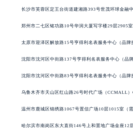
辽宁省沈阳市沈河区中街路83号亨
长沙市芙蓉区定王台街道建湘路393号世茂环球金融中
北京市朝阳区建国门外大街甲6号华熙
北京市东城区东长安街1号王府井东方
郑州市二七区铭功路10号华润大厦写字楼29层2905
河北省保定市竞秀区朝阳北大街北国
内蒙古自治区阿拉善盟市左旗土尔扈
太原市迎泽区解放路15号亨得利名表服务中心（品牌
内蒙古自治区巴彦淖尔市临河区新华
内蒙古自治区包头市青山区幸福路甲
沈阳市沈河区中街路137号亨得利名表服务中心（品
内蒙古自治区赤峰市红山区哈达街积
内蒙古自治区鄂尔多斯市东胜区伊金
沈阳市沈河区中街路83号亨得利名表服务中心（品牌
内蒙古自治区呼伦贝尔市海拉尔区中
内蒙古自治区通辽市科尔沁区明仁大
乌鲁木齐市天山区红山路26号时代广场（CCMALL）C
内蒙古自治区乌海市海勃湾区人民南
内蒙古自治区乌兰察布市集宁区恩和
温州市鹿城区锦绣路1067号置信广场10层1015室（
内蒙古自治区锡林郭勒盟市锡林浩特
内蒙古自治区兴安盟市乌兰浩特市兴
哈尔滨市南岗区东大直街146号上和置地广场金座12层
山西省大同市平城区迎宾街积家售后