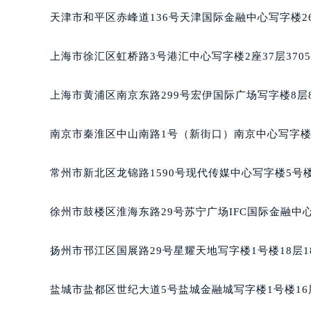
长沙市芙蓉区定王台街道建湘路393
天津市和平区赤峰道136号天津国际金融中心写字楼26
郑州市二七区铭功路10号华润大厦写字
太原市迎泽区解放路15号亨得利名
上海市徐汇区虹桥路3号港汇中心写字楼2座37层370
沈阳市沈河区中街路137号亨得利名
沈阳市沈河区中街路83号亨得利名
上海市黄浦区南京东路299号宏伊国际广场写字楼8层
乌鲁木齐市天山区红山路26号时代广场
温州市鹿城区锦绣路1067号置信广场
南京市秦淮区中山南路1号（新街口）南京中心写字楼2
哈尔滨市道里区友谊西路600号富力中
大连市中山区人民路15号国际金融大
常州市新北区龙锦路1590号现代传媒中心写字楼5号楼
佛山市禅城区季华五路57号万科金融中
东莞市东城街道鸿福东路1号民盈国贸
徐州市鼓楼区淮海东路29号苏宁广场IFC国际金融中心
无锡市梁溪区人民中路139号恒隆广场
南通市崇川区工农路57号圆融广场写字
扬州市邗江区国展路29号星耀天地写字楼1号楼18层1
苏州市苏州工业园区星港街199号苏州
武汉市江汉区解放大道686号世界贸易
盐城市盐都区世纪大道5号盐城金融城写字楼1号楼16
南宁市青秀区金湖路59号地王大厦12