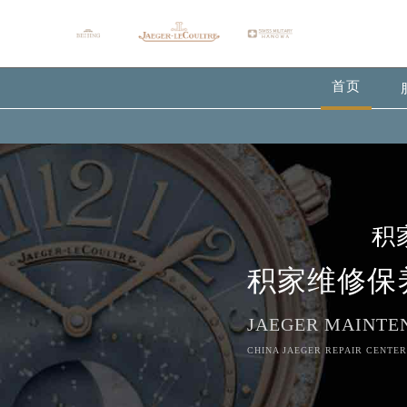
首页
积
积家维修保
JAEGER MAINTE
CHINA JAEGER REPAIR CENTER