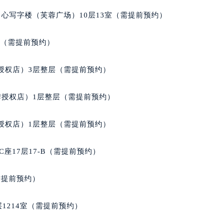
得利名表维修授权店1楼积家售后服务中心（需提前预约）
心写字楼（芙蓉广场）10层13室（需提前预约）
国际中心D座11层1102室积家售后服务中心（北京总部）（需
广场W3座6层602室积家售后服务中心（需提前预约）
室（需提前预约）
先天下积家售后服务中心（需提前预约）
特大街积家售后服务中心（需提前预约）
授权店）3层整层（需提前预约）
街积家售后服务中心（需提前预约）
3号王府井百货名表维修积家售后服务中心（需提前预约）
牌授权店）1层整层（需提前预约）
家售后服务中心（需提前预约）
霍洛街积家售后服务中心（需提前预约）
授权店）1层整层（需提前预约）
央街积家售后服务中心（需提前预约）
街积家售后服务中心（需提前预约）
座17层17-B（需提前预约）
路积家售后服务中心（需提前预约）
大街积家售后服务中心（需提前预约）
需提前预约）
市光明街与额尔敦路交叉口积家售后服务中心（需提前预约）
安大街积家售后服务中心（需提前预约）
1214室（需提前预约）
服务中心（需提前预约）