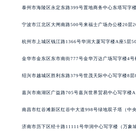
合肥市蜀山区潜山路111号万象城华润
泰州市海陵区永定东路399号置地商务中心东塔写字楼
泉州市丰泽区宝洲路729号浦西万达中
青岛市南区山东路6号华润大厦B座2
宁波市江北区大闸南路500号来福士广场办公楼20层2
烟台市芝罘区胜利路139号万达金融中
长春市朝阳区西安大路727号中银大厦
杭州市上城区钱江路1366号华润大厦写字楼A座5层5
贵阳市南明区都司高架桥路33号亨特
昆明市盘龙区北京路928号同德昆明
金华市金东区东市南街777号金华万达广场写字楼4号楼
石家庄市长安区中山东路39号勒泰中
西安市碑林区南关正街88号华侨城长
绍兴市越城区胜利东路379号世茂天际中心写字楼8层
海口市龙华区金贸东路5号海口华润大厦
唐山市路南区新华东道100号万达广场
嘉兴市南湖区广益路705号嘉兴世界贸易中心写字楼A座
台州市椒江区东海大道1800号腾达中
内蒙古自治区呼和浩特市玉泉区大学西
南昌市红谷滩新区红谷中大道998号绿地双子塔（中央广
甘肃省兰州市七里河区西津西路16号兰
重庆市解放碑渝中区民权路28号英利
济南市历下区经十路11111号华润中心写字楼（万象城
黑龙江省大庆市萨尔图区会战大街积