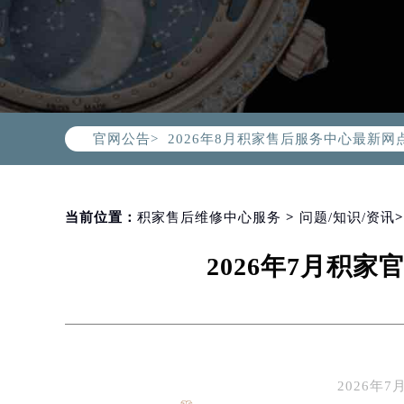
2026年8月积家中国区售后服务网络
2026年8月积家全国官方售后客户服务热线
积家官方全国统一服务热线400-99
官网公告>
2026年8月积家售后服务中心最新网
北京市朝阳区建国门外大街甲6号华熙
北京市东城区东长安街1号东方广场写
天津市和平区赤峰道136号天津国际金
当前位置：
积家售后维修中心服务
>
问题/知识/资讯
上海市徐汇区虹桥路3号港汇中心写字楼
2026年7月积
上海市黄浦区南京东路299号宏伊国
南京市秦淮区中山南路1号（新街口）
常州市新北区龙锦路1590号现代传媒
徐州市鼓楼区淮海东路29号苏宁广场I
扬州市邗江区国展路29号星耀天地写字
2026
盐城市盐都区世纪大道5号盐城金融城写