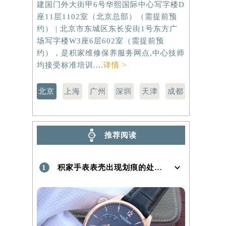
建国门外大街甲6号华熙国际中心写字楼D
虹桥路3号港
）
座11层1102室（北京总部）（需提前预
室（需提前
约） | 北京市东城区东长安街1号东方广
路299号
场写字楼W3座6层602室（需提前预
（需提前预
约），是积家维修保养服务网点,中心技师
点,中心技师
均接受标准培训....
详情 >
北京
上海
广州
深圳
天津
成都
推荐阅读
1
积家手表表壳出现划痕的处理方法是什么！