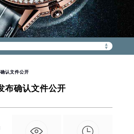
加拨“+86”）
▲
▼
布确认文件公开
充发布确认文件公开

网