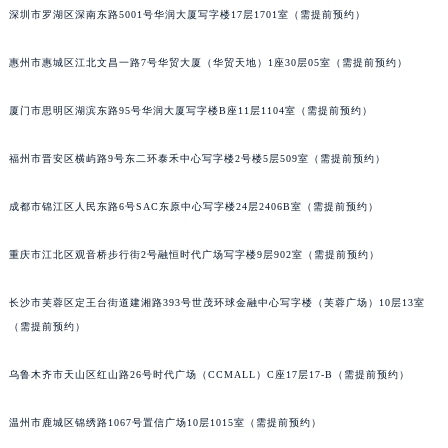
深圳市罗湖区深南东路5001号华润大厦写字楼17层1701室（需提前预约）
辽宁省鞍山市铁东区站前街积家售后服务中心（需提前预约）
辽宁省本溪市平山区胜利路积家售后服务中心（需提前预约）
惠州市惠城区江北文昌一路7号华贸大厦（华贸天地）1座30层05室（需提前预约）
辽宁省朝阳市双塔区新华路积家售后服务中心（需提前预约）
辽宁省丹东市振兴区七经街积家售后服务中心（需提前预约）
厦门市思明区湖滨东路95号华润大厦写字楼B座11层1104室（需提前预约）
辽宁省抚顺市新抚区东一路积家售后服务中心（需提前预约）
福州市晋安区横屿路9号东二环泰禾中心写字楼2号楼5层509室（需提前预约）
辽宁省阜新市海州区解放大街积家售后服务中心（需提前预约）
辽宁省葫芦岛市连山区中央路积家售后服务中心（需提前预约）
成都市锦江区人民东路6号SAC东原中心写字楼24层2406B室（需提前预约）
辽宁省锦州市古塔区中央大街积家售后服务中心（需提前预约）
辽宁省辽阳市白塔区新运大街积家售后服务中心（需提前预约）
重庆市江北区观音桥步行街2号融恒时代广场写字楼9层902室（需提前预约）
辽宁省盘锦市兴隆台区石油大街积家售后服务中心（需提前预约）
辽宁省铁岭市银州区南马路积家售后服务中心（需提前预约）
长沙市芙蓉区定王台街道建湘路393号世茂环球金融中心写字楼（芙蓉广场）10层13室
（需提前预约）
辽宁省营口市站前区市府路与渤海大街交叉口积家售后服务中心（需提前预约）
辽宁省沈阳市沈河区中街路137号亨得利名表维修授权店1楼积家售后服务中心（需提前预约）
乌鲁木齐市天山区红山路26号时代广场（CCMALL）C座17层17-B（需提前预约）
辽宁省沈阳市沈河区中街路83号亨得利名表维修授权店1楼积家售后服务中心（需提前预约）
北京市朝阳区建国门外大街甲6号华熙国际中心D座11层1102室积家售后服务中心（北京总部）（需提前预约）
温州市鹿城区锦绣路1067号置信广场10层1015室（需提前预约）
北京市东城区东长安街1号王府井东方广场W3座6层602室积家售后服务中心（需提前预约）