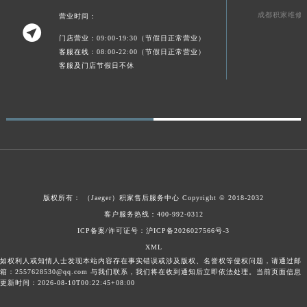
新疆维吾尔自治区白杨市军垦路积家售后服务中心（需提前预约）
成都积家维修
营业时间：

新疆维吾尔自治区北屯市团结路积家售后服务中心（需提前预约）
门店营业：09:00-19:30（节假日正常营业）
新疆维吾尔自治区博乐市博乐市北京路积家售后服务中心（需提前预约）
客服在线：08:00-22:00（节假日正常营业）
客服及门店节假日不休
新疆维吾尔自治区昌吉市延安北路积家售后服务中心（需提前预约）
新疆维吾尔自治区阜康市博峰路积家售后服务中心（需提前预约）
新疆维吾尔自治区哈密市伊州区建国北路积家售后服务中心（需提前预约）
新疆维吾尔自治区和田市和田市北京西路积家售后服务中心（需提前预约）
新疆维吾尔自治区胡杨河市胡杨河市胡杨路积家售后服务中心（需提前预约）
新疆维吾尔自治区霍尔果斯市亚欧北路积家售后服务中心（需提前预约）
新疆维吾尔自治区喀什市解放北路积家售后服务中心（需提前预约）
版权所有：
（Jaeger）
积家售后服务中心
Copyright © 2018-2032
新疆维吾尔自治区可克达拉市幸福路积家售后服务中心（需提前预约）
客户服务热线：400-992-0312
新疆维吾尔自治区克拉玛依市克拉玛依区友谊路积家售后服务中心（需提前预约）
ICP备案/许可证号：沪ICP备2026027566号-3
新疆维吾尔自治区库车市库车市文化东路积家售后服务中心（需提前预约）
XML
如权利人或知情人士发现本站内容存在事实错误或涉及版权、名誉权等侵权问题，请通过邮
新疆维吾尔自治区库尔勒市库尔勒市人民东路积家售后服务中心（需提前预约）
箱：2557628530@qq.com 与我们联系，我们将在收到通知后立即依法处理。当前页面信息
新疆维吾尔自治区奎屯市团结西街积家售后服务中心（需提前预约）
更新时间：2026-08-10T00:22:45+08:00
新疆维吾尔自治区昆玉市昆泉街积家售后服务中心（需提前预约）