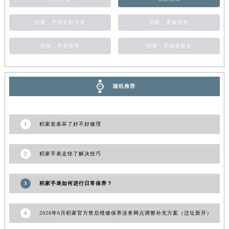
甘肃省平凉市崆峒区西大街积家售后服务中心（需提前预约）
积家，手表走时不准
伯爵，更换表带
甘肃省庆阳市西峰区南大街积家售后服务中心（需提前预约）
甘肃省天水市秦州区民主路积家售后服务中心（需提前预约）
积家，手表保养
积家，手表发展史
甘肃省武威市凉州区迎宾路积家售后服务中心（需提前预约）
甘肃省张掖市甘州区民乐北路积家售后服务中心（需提前预约）
宁夏回族自治区固原市原州区文化街积家售后服务中心（需提前预约）
随机推荐
宁夏回族自治区石嘴山市大武口区贺兰山路积家售后服务中心（需提前预约）
宁夏回族自治区吴忠市利通区开元大道积家售后服务中心（需提前预约）
1
积家发条坏了好不好修理
宁夏回族自治区银川市兴庆区新华东路97号新百中心C馆一层C1-18号商铺积家售后服务中心（需提前预约）
宁夏回族自治区中卫市沙坡头区鼓楼东街积家售后服务中心（需提前预约）
青海省果洛藏族自治州玛沁县团结路积家售后服务中心（需提前预约）
2
积家手表走快了解决技巧
青海省海北藏族自治州海晏县将军路积家售后服务中心（需提前预约）
青海省海东市乐都区滨河路积家售后服务中心（需提前预约）
3
积家手表如何进行日常保养？
青海省海南藏族自治州共和县青海湖大街积家售后服务中心（需提前预约）
青海省海西蒙古族藏族自治州德令哈市柴达木路积家售后服务中心（需提前预约）
4
2026年6月积家官方售后维修保养业务网点调整补充方案（迁址新开）
青海省黄南藏族自治州同仁市德合隆路积家售后服务中心（需提前预约）