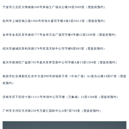
烟台市芝罘区胜利路139号万达金融中心A座907室（需提前预约）
宁波市江北区大闸南路500号来福士广场办公楼20层2009室（需提前预约）
长春市朝阳区西安大路727号中银大厦A座(旺进大厦)18层09室（需提前预约）
杭州市上城区钱江路1366号华润大厦写字楼A座5层503-5室（需提前预约）
贵阳市南明区都司高架桥路33号亨特国际金融中心14楼14D（需提前预约）
昆明市盘龙区北京路928号同德昆明广场写字楼10层06室（需提前预约）
金华市金东区东市南街777号金华万达广场写字楼4号楼22层2209室（需提前预约）
石家庄市长安区中山东路39号勒泰中心写字楼B座13层07室（需提前预约）
西安市碑林区南关正街88号华侨城长安国际中心E座6楼10室（需提前预约）
绍兴市越城区胜利东路379号世茂天际中心写字楼8层805室（需提前预约）
海口市龙华区金贸东路5号海口华润大厦B座17层1707室（需提前预约）
唐山市路南区新华东道100号万达广场写字楼A座10层1002室（需提前预约）
嘉兴市南湖区广益路705号嘉兴世界贸易中心写字楼A座13层1304室（需提前预约）
台州市椒江区东海大道1800号腾达中心东1幢20楼2002室（需提前预约）
南昌市红谷滩新区红谷中大道998号绿地双子塔（中央广场）A1座办公楼14层07室（需提
内蒙古自治区呼和浩特市玉泉区大学西街70号华润万象城写字楼（鄂尔多斯大厦）23层2326室（需提前预约）
前预约）
甘肃省兰州市七里河区西津西路16号兰州中心写字楼21层2102室（需提前预约）
重庆市解放碑渝中区民权路28号英利国际金融中心写字楼20层01室（需提前预约）
济南市历下区经十路11111号华润中心写字楼（万象城）15层1508室（需提前预约）
黑龙江省大庆市萨尔图区会战大街积家售后服务中心（需提前预约）
黑龙江省鹤岗市向阳区红军路积家售后服务中心（需提前预约）
广州市天河区天河路230号万菱汇国际中心A塔7层704室（需提前预约）
黑龙江省黑河市爱辉区中央街积家售后服务中心（需提前预约）
黑龙江省鸡西市鸡冠区红军路积家售后服务中心（需提前预约）