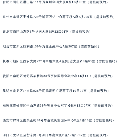
合肥市蜀山区潜山路111号万象城华润大厦B座12楼03室（需提前预约）
山西省吕梁市离石区永宁中路与建设街交叉口积家售后服务中心（需提前预约）
山西省朔州市朔城区怡西路与鄯阳西街交汇处积家售后服务中心（需提前预约）
泉州市丰泽区宝洲路729号浦西万达中心写字楼A座7楼709室（需提前预约）
山西省忻州市忻府区和平东街与七一南路交叉口积家售后服务中心（需提前预约）
青岛市南区山东路6号华润大厦B座22层04室（需提前预约）
山西省阳泉市郊区平阳东街与新城大道交叉口积家售后服务中心（需提前预约）
山西省运城市盐湖区河东街积家售后服务中心（需提前预约）
烟台市芝罘区胜利路139号万达金融中心A座907室（需提前预约）
山西省长治市潞州区英雄中路积家售后服务中心（需提前预约）
山西省太原市迎泽区迎泽街道解放路15号亨得利名表维修授权店3楼积家售后服务中心（需提前预约）
长春市朝阳区西安大路727号中银大厦A座(旺进大厦)18层09室（需提前预约）
天津市和平区赤峰道136号天津国际金融中心26层2603室积家售后服务中心（需提前预约）
安徽省安庆市迎江区人民路积家售后服务中心（需提前预约）
贵阳市南明区都司高架桥路33号亨特国际金融中心14楼14D（需提前预约）
安徽省蚌埠市蚌山区淮河路积家售后服务中心（需提前预约）
昆明市盘龙区北京路928号同德昆明广场写字楼10层06室（需提前预约）
安徽省亳州市谯城区魏武大道积家售后服务中心（需提前预约）
安徽省池州市贵池区长江路积家售后服务中心（需提前预约）
石家庄市长安区中山东路39号勒泰中心写字楼B座13层07室（需提前预约）
安徽省滁州市琅琊区南谯北路积家售后服务中心（需提前预约）
安徽省阜阳市颍州区颍州北路积家售后服务中心（需提前预约）
西安市碑林区南关正街88号华侨城长安国际中心E座6楼10室（需提前预约）
安徽省淮北市相山区淮海路积家售后服务中心（需提前预约）
海口市龙华区金贸东路5号海口华润大厦B座17层1707室（需提前预约）
安徽省淮南市田家庵区国庆中路积家售后服务中心（需提前预约）