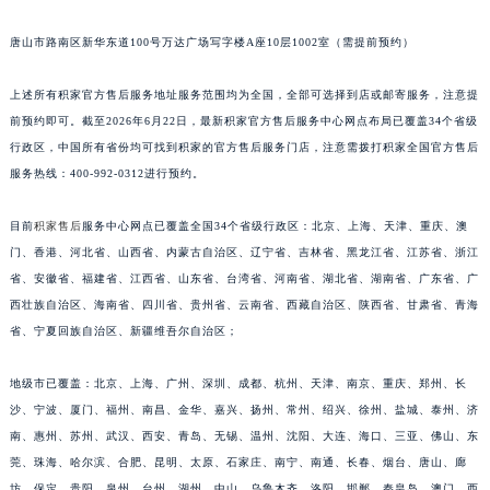
安徽省黄山市屯溪区黄山西路积家售后服务中心（需提前预约）
唐山市路南区新华东道100号万达广场写字楼A座10层1002室（需提前预约）
安徽省六安市金安区解放中路积家售后服务中心（需提前预约）
安徽省马鞍山市雨山区湖南西路积家售后服务中心（需提前预约）
上述所有积家官方售后服务地址服务范围均为全国，全部可选择到店或邮寄服务，注意提
安徽省宿州市埇桥区人民中路积家售后服务中心（需提前预约）
前预约即可。截至2026年6月22日，最新积家官方售后服务中心网点布局已覆盖34个省级
安徽省铜陵市铜官区石城大道积家售后服务中心（需提前预约）
行政区，中国所有省份均可找到积家的官方售后服务门店，注意需拨打积家全国官方售后
服务热线：400-992-0312进行预约。
安徽省芜湖市镜湖区中山路步行街积家售后服务中心（需提前预约）
安徽省宣城市宣州区叠嶂西路积家售后服务中心（需提前预约）
目前
积家售后
服务中心网点已覆盖全国34个省级行政区：北京、上海、天津、重庆、澳
福建省龙岩市新罗区九一南路积家售后服务中心（需提前预约）
门、香港、河北省、山西省、内蒙古自治区、辽宁省、吉林省、黑龙江省、江苏省、浙江
福建省南平市建阳区人民西路积家售后服务中心（需提前预约）
省、安徽省、福建省、江西省、山东省、台湾省、河南省、湖北省、湖南省、广东省、广
福建省宁德市蕉城区天湖东路积家售后服务中心（需提前预约）
西壮族自治区、海南省、四川省、贵州省、云南省、西藏自治区、陕西省、甘肃省、青海
福建省莆田市城厢区霞林街道荔华东大道积家售后服务中心（需提前预约）
省、宁夏回族自治区、新疆维吾尔自治区；
福建省三明市三元区东乾二路积家售后服务中心（需提前预约）
地级市已覆盖：北京、上海、广州、深圳、成都、杭州、天津、南京、重庆、郑州、长
福建省漳州市龙文区步港路积家售后服务中心（需提前预约）
沙、宁波、厦门、福州、南昌、金华、嘉兴、扬州、常州、绍兴、徐州、盐城、泰州、济
江苏省常州市新北区龙锦路1590号现代传媒中心5号楼10层1008室积家售后服务中心（需提前预约）
南、惠州、苏州、武汉、西安、青岛、无锡、温州、沈阳、大连、海口、三亚、佛山、东
江苏省淮安市清江浦区淮海北路积家售后服务中心（需提前预约）
莞、珠海、哈尔滨、合肥、昆明、太原、石家庄、南宁、南通、长春、烟台、唐山、廊
江苏省连云港市海州区通灌北路积家售后服务中心（需提前预约）
坊、保定、贵阳、泉州、台州、湖州、中山、乌鲁木齐、洛阳、邯郸、秦皇岛、澳门、西