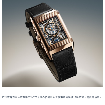
黑龙江省佳木斯市向阳区长安路积家售后服务中心（需提前预约）
黑龙江省牡丹江市东安区太平路积家售后服务中心（需提前预约）
黑龙江省七台河市桃山区大同街积家售后服务中心（需提前预约）
黑龙江省齐齐哈尔市龙沙区龙华路积家售后服务中心（需提前预约）
黑龙江省双鸭山市尖山区新兴大街积家售后服务中心（需提前预约）
黑龙江省绥化市北林区新华街与康庄路交叉口积家售后服务中心（需提前预约）
黑龙江省伊春市伊美区通河路积家售后服务中心（需提前预约）
吉林省白城市洮北区明仁南街积家售后服务中心（需提前预约）
吉林省白山市浑江区浑江大街积家售后服务中心（需提前预约）
吉林省吉林市船营区河南街积家售后服务中心（需提前预约）
吉林省辽源市龙山区人民大街积家售后服务中心（需提前预约）
吉林省梅河口市新华街道梅河大街积家售后服务中心（需提前预约）
吉林省四平市铁东区紫气大路与南九经街交汇处积家售后服务中心（需提前预约）
吉林省松原市宁江区五环大街积家售后服务中心（需提前预约）
吉林省通化市东昌区环通乡江南大街积家售后服务中心（需提前预约）
广州市越秀区环市东路371-375号世界贸易中心大厦南塔写字楼15层07室（需提前预约）
吉林省延边市延吉市解放路积家售后服务中心（需提前预约）