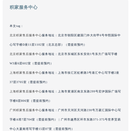
福建省福州市鼓楼区五四路128-1号恒力城写字楼15层03室积家售后服务中心（需提前预约）
积家服务中心
福建省厦门市思明区湖滨东路95号万象城华润大厦B座11层1104室积家售后服务中心（需提前预约）
广东省潮州市潮安区新风路与潮汕路交汇处积家售后服务中心（需提前预约）
本文tag：
广东省广州市天河区天河路230号万菱汇国际中心A塔7层704室积家售后服务中心（需提前预约）
北京积家售后服务中心
服务地址：北京市朝阳区建国门外大街甲6号华熙国际中
广东省广州市越秀区环市东路371-375号世界贸易中心大厦南塔15层1507室积家售后服务中心（需提前预约）
心写字楼D座11层1102室（北京总部）（需提前预约）
广东省河源市源城区越王大道积家售后服务中心（需提前预约）
北京积家售后服务中心
服务地址：北京市东城区东长安街1号东方广场写字楼
广东省惠州市惠城区江北文昌一路7号华贸大厦1座30层3005室积家售后服务中心（需提前预约）
广东省江门市蓬江区广场西路积家售后服务中心（需提前预约）
W3座6层602室（需提前预约）
广东省揭阳市榕城进贤门步行街积家售后服务中心（需提前预约）
上海积家售后服务中心
服务地址：上海市徐汇区虹桥路3号港汇中心写字楼2座
广东省茂名市电白区水东街道迎宾大道积家售后服务中心（需提前预约）
37层3705室（需提前预约）
广东省梅州市梅江区金燕大道积家售后服务中心（需提前预约）
上海积家售后服务中心
服务地址：上海市黄浦区南京东路299号宏伊国际广场写
广东省清远市清城区湖西路积家售后服务中心（需提前预约）
字楼8层806室（需提前预约）
广东省汕头市龙湖区长平路积家售后服务中心（需提前预约）
广州积家售后服务中心
服务地址：广州市天河区天河路230号万菱汇国际中心写
广东省汕尾市城区香洲街道园林社区翠园街积家售后服务中心（需提前预约）
字楼A塔7层704室（需提前预约） | 广州市越秀区环市东路371-375号世界贸易
广东省韶关市武江区芙蓉新区与老城中心交汇处积家售后服务中心（需提前预约）
广东省深圳市罗湖区深南东路5001号华润大厦17层1701室积家售后服务中心（需提前预约）
中心大厦南塔写字楼15层07室（需提前预约）