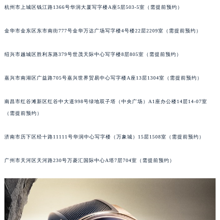
南通市崇川区工农路57号圆融广场写字楼16层1603室（需提前预约）
苏州市苏州工业园区星港街199号苏州中心办公楼C座22层08室（需提前预约）
杭州市上城区钱江路1366号华润大厦写字楼A座5层503-5室（需提前预约）
武汉市江汉区解放大道686号世界贸易大厦38层09室（需提前预约）
金华市金东区东市南街777号金华万达广场写字楼4号楼22层2209室（需提前预约）
南宁市青秀区金湖路59号地王大厦12楼1224室（需提前预约）
合肥市蜀山区潜山路111号万象城华润大厦B座12楼03室（需提前预约）
绍兴市越城区胜利东路379号世茂天际中心写字楼8层805室（需提前预约）
泉州市丰泽区宝洲路729号浦西万达中心写字楼A座7楼709室（需提前预约）
青岛市南区山东路6号华润大厦B座22层04室（需提前预约）
嘉兴市南湖区广益路705号嘉兴世界贸易中心写字楼A座13层1304室（需提前预约）
烟台市芝罘区胜利路139号万达金融中心A座907室（需提前预约）
南昌市红谷滩新区红谷中大道998号绿地双子塔（中央广场）A1座办公楼14层14-07室
长春市朝阳区西安大路727号中银大厦A座(旺进大厦)18层09室（需提前预约）
（需提前预约）
贵阳市南明区都司高架桥路33号亨特国际金融中心14楼14D（需提前预约）
昆明市盘龙区北京路928号同德昆明广场写字楼10层06室（需提前预约）
济南市历下区经十路11111号华润中心写字楼（万象城）15层1508室（需提前预约）
石家庄市长安区中山东路39号勒泰中心写字楼B座13层07室（需提前预约）
西安市碑林区南关正街88号华侨城长安国际中心E座6楼10室（需提前预约）
广州市天河区天河路230号万菱汇国际中心A塔7层704室（需提前预约）
海口市龙华区金贸东路5号海口华润大厦B座17层1707室（需提前预约）
唐山市路南区新华东道100号万达广场写字楼A座10层1002室（需提前预约）
台州市椒江区东海大道1800号腾达中心东1幢20楼2002室（需提前预约）