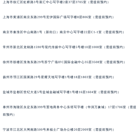
厦门市思明区湖滨东路95号华润大厦写字楼B座11层1104室（需提前预约）
上海市徐汇区虹桥路3号港汇中心写字楼2座37层3705室（需提前预约）
福州市鼓楼区五四路128-1号恒力城写字楼15层03室（需提前预约）
成都市锦江区人民东路6号SAC东原中心写字楼24层2406B室（需提前预约）
上海市黄浦区南京东路299号宏伊国际广场写字楼8层806室（需提前预约）
重庆市江北区观音桥步行街2号融恒时代广场写字楼9层902室（需提前预约）
长沙市芙蓉区定王台街道建湘路393号世茂环球金融中心写字楼（芙蓉广场）10层13室（需提前预约）
南京市秦淮区中山南路1号（新街口）南京中心写字楼22层C1-1室（需提前预约）
郑州市二七区铭功路10号华润大厦写字楼29层2905室（需提前预约）
常州市新北区龙锦路1590号现代传媒中心写字楼5号楼10层1008室（需提前预约）
太原市迎泽区解放路15号亨得利名表服务中心（品牌授权店）3层整层（需提前预约）
沈阳市沈河区中街路137号亨得利名表服务中心（品牌授权店）1层整层（需提前预约）
徐州市鼓楼区淮海东路29号苏宁广场IFC国际金融中心35层3508室（需提前预约）
沈阳市沈河区中街路83号亨得利名表服务中心（品牌授权店）1层整层（需提前预约）
乌鲁木齐市天山区红山路26号时代广场（CCMALL）C座17层17-B（需提前预约）
扬州市邗江区国展路29号星耀天地写字楼1号楼18层1803室（需提前预约）
温州市鹿城区锦绣路1067号置信广场10层1015室（需提前预约）
哈尔滨市道里区友谊西路600号富力中心T2座写字楼29层03室（需提前预约）
盐城市盐都区世纪大道5号盐城金融城写字楼1号楼16层1604室（需提前预约）
大连市中山区人民路15号国际金融大厦7层G室（需提前预约）
泰州市海陵区永定东路399号置地商务中心东塔写字楼（华润万象城）17层1706室（需提
佛山市禅城区季华五路57号万科金融中心C座12层1205室（需提前预约）
前预约）
东莞市东城街道鸿福东路1号民盈国贸中心T1写字楼9层907室（需提前预约）
无锡市梁溪区人民中路139号恒隆广场写字楼1座11层1104室（需提前预约）
宁波市江北区大闸南路500号来福士广场办公楼20层2009室（需提前预约）