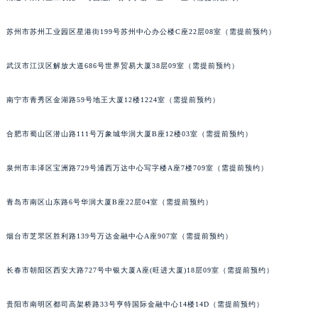
内蒙古自治区乌兰察布市集宁区恩和大街积家售后服务中心（需提前预约）
南通市崇川区工农路57号圆融广场写字楼16层1603室（需提前预约）
内蒙古自治区锡林郭勒盟市锡林浩特市光明街与额尔敦路交叉口积家售后服务中心（需提前预约）
内蒙古自治区兴安盟市乌兰浩特市兴安大街积家售后服务中心（需提前预约）
苏州市苏州工业园区星港街199号苏州中心办公楼C座22层08室（需提前预约）
山西省大同市平城区迎宾街积家售后服务中心（需提前预约）
武汉市江汉区解放大道686号世界贸易大厦38层09室（需提前预约）
山西省晋城市城区黄华街积家售后服务中心（需提前预约）
山西省晋中市榆次区顺城街积家售后服务中心（需提前预约）
南宁市青秀区金湖路59号地王大厦12楼1224室（需提前预约）
山西省临汾市尧都区解放路积家售后服务中心（需提前预约）
山西省吕梁市离石区永宁中路与建设街交叉口积家售后服务中心（需提前预约）
合肥市蜀山区潜山路111号万象城华润大厦B座12楼03室（需提前预约）
山西省朔州市朔城区怡西路与鄯阳西街交汇处积家售后服务中心（需提前预约）
泉州市丰泽区宝洲路729号浦西万达中心写字楼A座7楼709室（需提前预约）
山西省忻州市忻府区和平东街与七一南路交叉口积家售后服务中心（需提前预约）
山西省阳泉市郊区平阳东街与新城大道交叉口积家售后服务中心（需提前预约）
青岛市南区山东路6号华润大厦B座22层04室（需提前预约）
山西省运城市盐湖区河东街积家售后服务中心（需提前预约）
山西省长治市潞州区英雄中路积家售后服务中心（需提前预约）
烟台市芝罘区胜利路139号万达金融中心A座907室（需提前预约）
山西省太原市迎泽区迎泽街道解放路15号亨得利名表维修授权店3楼积家售后服务中心（需提前预约）
天津市和平区赤峰道136号天津国际金融中心26层2603室积家售后服务中心（需提前预约）
长春市朝阳区西安大路727号中银大厦A座(旺进大厦)18层09室（需提前预约）
安徽省安庆市迎江区人民路积家售后服务中心（需提前预约）