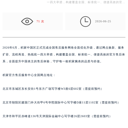
优化升级，通过网点焕新、服务扩容、流程再造、热线统
常州市新北区龙锦路1590号现代传媒中心写字楼5号楼10层1008室（需提前预约）
一四大举措，构建覆盖全国、标准统一、便捷高效的官方
徐州市鼓楼区淮海东路29号苏宁广场IFC国际金融中心写字楼35层3508室（需提前预约）
售后体系，全面提升中国表主的售后体验，守护每一枚
扬州市邗江区国展路29号星耀天地写字楼1号楼18层1803室（需提前预约）
积…

盐城市盐都区世纪大道5号盐城金融城写字楼1号楼16层1604室（需提前预约）
71 次
2026-06-25
泰州市海陵区永定东路399号置地商务中心东塔写字楼（华润万象城）17层1706室（需提前预约）
宁波市江北区大闸南路500号来福士广场办公楼20层2009室（需提前预约）
杭州市上城区钱江路1366号华润大厦写字楼A座5层503-5室（需提前预约）
2026年6月，积家中国区正式完成全国售后服务网络全面优化升级，通过网点焕新、服务
金华市金东区东市南街777号金华万达广场写字楼4号楼22层2209室（需提前预约）
扩容、流程再造、热线统一四大举措，构建覆盖全国、标准统一、便捷高效的官方售后体
绍兴市越城区胜利东路379号世茂天际中心写字楼8层805室（需提前预约）
系，全面提升中国表主的售后体验，守护每一枚积家腕表的品质与价值。
嘉兴市南湖区广益路705号嘉兴世界贸易中心写字楼A座13层1304室（需提前预约）
积家官方售后服务中心全国网点地址：
南昌市红谷滩新区红谷中大道998号绿地双子塔（中央广场）A1座办公楼14层07室（需提前预约）
济南市历下区经十路11111号华润中心写字楼（万象城）15层1508室（需提前预约）
北京市东城区东长安街1号东方广场写字楼W3座6层602室（需提前预约）
广州市天河区天河路230号万菱汇国际中心写字楼A塔7层704室（需提前预约）
广州市越秀区环市东路371-375号世界贸易中心大厦南塔写字楼15层07室（需提前预约）
北京市朝阳区建国门外大街甲6号华熙国际中心写字楼D座11层1102室（需提前预约）
深圳市罗湖区深南东路5001号华润大厦写字楼17层1701室（需提前预约）
惠州市惠城区江北文昌一路7号华贸大厦写字楼1座30层05室（需提前预约）
天津市和平区赤峰道136号天津国际金融中心写字楼26层2603室（需提前预约）