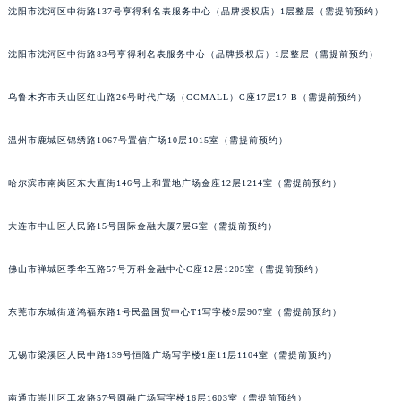
辽宁省盘锦市兴隆台区石油大街积家售后服务中心（需提前预约）
沈阳市沈河区中街路137号亨得利名表服务中心（品牌授权店）1层整层（需提前预约）
辽宁省铁岭市银州区南马路积家售后服务中心（需提前预约）
辽宁省营口市站前区市府路与渤海大街交叉口积家售后服务中心（需提前预约）
沈阳市沈河区中街路83号亨得利名表服务中心（品牌授权店）1层整层（需提前预约）
辽宁省沈阳市沈河区中街路137号亨得利名表维修授权店1楼积家售后服务中心（需提前预约）
辽宁省沈阳市沈河区中街路83号亨得利名表维修授权店1楼积家售后服务中心（需提前预约）
乌鲁木齐市天山区红山路26号时代广场（CCMALL）C座17层17-B（需提前预约）
北京市朝阳区建国门外大街甲6号华熙国际中心D座11层1102室积家售后服务中心（北京总部）（需提前预约）
北京市东城区东长安街1号王府井东方广场W3座6层602室积家售后服务中心（需提前预约）
温州市鹿城区锦绣路1067号置信广场10层1015室（需提前预约）
河北省保定市竞秀区朝阳北大街北国先天下积家售后服务中心（需提前预约）
哈尔滨市南岗区东大直街146号上和置地广场金座12层1214室（需提前预约）
内蒙古自治区阿拉善盟市左旗土尔扈特大街积家售后服务中心（需提前预约）
内蒙古自治区巴彦淖尔市临河区新华街积家售后服务中心（需提前预约）
大连市中山区人民路15号国际金融大厦7层G室（需提前预约）
内蒙古自治区包头市青山区幸福路甲3号王府井百货名表维修积家售后服务中心（需提前预约）
内蒙古自治区赤峰市红山区哈达街积家售后服务中心（需提前预约）
佛山市禅城区季华五路57号万科金融中心C座12层1205室（需提前预约）
内蒙古自治区鄂尔多斯市东胜区伊金霍洛街积家售后服务中心（需提前预约）
东莞市东城街道鸿福东路1号民盈国贸中心T1写字楼9层907室（需提前预约）
内蒙古自治区呼伦贝尔市海拉尔区中央街积家售后服务中心（需提前预约）
内蒙古自治区通辽市科尔沁区明仁大街积家售后服务中心（需提前预约）
无锡市梁溪区人民中路139号恒隆广场写字楼1座11层1104室（需提前预约）
内蒙古自治区乌海市海勃湾区人民南路积家售后服务中心（需提前预约）