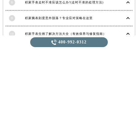
湖北省宜昌市西陵区夷陵大道与港窑路积家售后服务中心（需提前预约）
8
积家手表走时不准应该怎么办?(走时不准的处理方法)
湖南省常德市武陵区人民路积家售后服务中心（需提前预约）
湖南省郴州市北湖区国庆北路积家售后服务中心（需提前预约）
9
积家腕表刻度意外脱落？专业应对策略在这里
湖南省衡阳市雁峰区解放路积家售后服务中心（需提前预约）
湖南省怀化市鹤城区迎丰中路积家售后服务中心（需提前预约）

400-992-0312
10
积家手表生锈了解决方法大全（有效保养与修复指南）
湖南省娄底市娄星区长青街积家售后服务中心（需提前预约）
湖南省邵阳市双清区东风路积家售后服务中心（需提前预约）
11
积家发条拧反了处理方法（手表维修的正确步骤与技巧）
湖南省湘潭市雨湖区莲城大道积家售后服务中心（需提前预约）
湖南省益阳市赫山区桃花仑路积家售后服务中心（需提前预约）
积家维修
伯爵，更换表带
湖南省永州市冷水滩区永州大道与中兴路交叉口积家售后服务中心（需提前预约）
湖南省岳阳市岳阳楼区东茅岭路积家售后服务中心（需提前预约）
积家，手表保养
积家，手表发展史
湖南省张家界市永定区解放路积家售后服务中心（需提前预约）
积家售后
积家，手表走时不准
湖南省长沙市芙蓉区建湘路393号世茂环球金融中心写字楼10层1013室积家售后服务中心（需提前预约）
湖南省株洲市芦淞区建设南路积家售后服务中心（需提前预约）
甘肃省白银市白银区北京路积家售后服务中心（需提前预约）
随机推荐
甘肃省定西市安定区解放路积家售后服务中心（需提前预约）