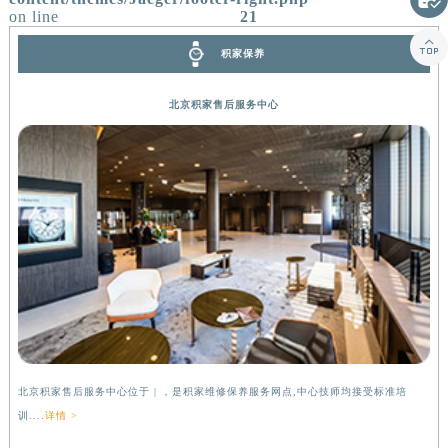
/www/wwwroot/seo/countryt/two/www.jaegerfw.com/wp-
广西壮族自治区桂林市秀峰区红岭路积家售后服务中心（需提前预约）
content/themes/Jaeger/footer-right.php

广西壮族自治区河池市金城江区金城江街道朝阳路积家售后服务中心（需提前预约）
on line
21
广西壮族自治区贺州市八步区城东街道灵峰南路积家售后服务中心（需提前预约）
积家保养
广西壮族自治区来宾市兴宾区桂中大道积家售后服务中心（需提前预约）
广西壮族自治区柳州市城中区中山中路积家售后服务中心（需提前预约）
北京积家售后服务中心
广西壮族自治区钦州市钦南区金海湾东大街积家售后服务中心（需提前预约）
广西壮族自治区梧州市万秀区龙湖镇高旺路积家售后服务中心（需提前预约）
广西壮族自治区玉林市玉州区金玉路积家售后服务中心（需提前预约）
海南省儋州市儋州市那大镇兰洋北路积家售后服务中心（需提前预约）
海南省东方市八所镇解放西路积家售后服务中心（需提前预约）
海南省琼海市嘉积镇东风路积家售后服务中心（需提前预约）
海南省三沙市西沙区西沙群岛永兴岛北京路积家售后服务中心（需提前预约）
海南省三亚市吉阳区迎宾路积家售后服务中心（需提前预约）
海南省万宁市万城镇解放路积家售后服务中心（需提前预约）
海南省文昌市文城镇教育东路积家售后服务中心（需提前预约）
北京积家售后服务中心位于 | ，是积家维修保养服务网点,中心技师均接受标准培
上
海南省五指山市通什镇三月三大道积家售后服务中心（需提前预约）
训....
详情 >
训..