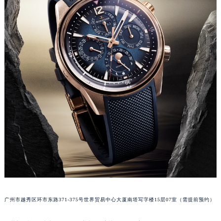
内蒙古自治区呼和浩特市玉泉区大学西街70号华润万象城写字楼（鄂尔多斯大厦）23层2326室（需提前预约）
甘肃省兰州市七里河区西津西路16号兰州中心写字楼21层2102室（需提前预约）
重庆市解放碑渝中区民权路28号英利国际金融中心写字楼20层01室（需提前预约）
黑龙江省大庆市萨尔图区会战大街积家售后服务中心（需提前预约）
黑龙江省鹤岗市向阳区红军路积家售后服务中心（需提前预约）
黑龙江省黑河市爱辉区中央街积家售后服务中心（需提前预约）
黑龙江省鸡西市鸡冠区红军路积家售后服务中心（需提前预约）
黑龙江省佳木斯市向阳区长安路积家售后服务中心（需提前预约）
黑龙江省牡丹江市东安区太平路积家售后服务中心（需提前预约）
黑龙江省七台河市桃山区大同街积家售后服务中心（需提前预约）
黑龙江省齐齐哈尔市龙沙区龙华路积家售后服务中心（需提前预约）
黑龙江省双鸭山市尖山区新兴大街积家售后服务中心（需提前预约）
黑龙江省绥化市北林区新华街与康庄路交叉口积家售后服务中心（需提前预约）
黑龙江省伊春市伊美区通河路积家售后服务中心（需提前预约）
吉林省白城市洮北区明仁南街积家售后服务中心（需提前预约）
广州市越秀区环市东路371-375号世界贸易中心大厦南塔写字楼15层07室（需提前预约）
吉林省白山市浑江区浑江大街积家售后服务中心（需提前预约）