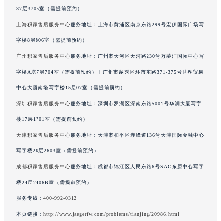
澳门特别行政区大堂区议事亭前地（新马路）积家售后服务中心（需提前预约）
上海积家售后服务中心
服务地址：上海市徐汇区虹桥路3号港汇中心写字楼2座
澳门特别行政区风顺堂区南湾大马路积家售后服务中心（需提前预约）
37层3705室（需提前预约）
澳门特别行政区花地玛堂区关闸广场积家售后服务中心（需提前预约）
上海积家售后服务中心
服务地址：上海市黄浦区南京东路299号宏伊国际广场写
澳门特别行政区花王堂区大三巴商圈积家售后服务中心（需提前预约）
字楼8层806室（需提前预约）
澳门特别行政区嘉模堂区官也街积家售后服务中心（需提前预约）
广州积家售后服务中心
服务地址：广州市天河区天河路230号万菱汇国际中心写
澳门省路氹城市金光大道积家售后服务中心（需提前预约）
字楼A塔7层704室（需提前预约） | 广州市越秀区环市东路371-375号世界贸易
澳门特别行政区望德堂区塔石广场积家售后服务中心（需提前预约）
中心大厦南塔写字楼15层07室（需提前预约）
福建省福州市鼓楼区五四路128-1号恒力城写字楼15层03室积家售后服务中心（需提前预约）
福建省厦门市思明区湖滨东路95号万象城华润大厦B座11层1104室积家售后服务中心（需提前预约）
深圳积家售后服务中心
服务地址：深圳市罗湖区深南东路5001号华润大厦写字
广东省潮州市潮安区新风路与潮汕路交汇处积家售后服务中心（需提前预约）
楼17层1701室（需提前预约）
广东省广州市天河区天河路230号万菱汇国际中心A塔7层704室积家售后服务中心（需提前预约）
天津积家售后服务中心
服务地址：天津市和平区赤峰道136号天津国际金融中心
广东省广州市越秀区环市东路371-375号世界贸易中心大厦南塔15层1507室积家售后服务中心（需提前预约）
写字楼26层2603室（需提前预约）
广东省河源市源城区越王大道积家售后服务中心（需提前预约）
成都积家售后服务中心
服务地址：成都市锦江区人民东路6号SAC东原中心写字
广东省惠州市惠城区江北文昌一路7号华贸大厦1座30层3005室积家售后服务中心（需提前预约）
楼24层2406B室（需提前预约）
广东省江门市蓬江区广场西路积家售后服务中心（需提前预约）
服务专线：
400-992-0312
广东省揭阳市榕城进贤门步行街积家售后服务中心（需提前预约）