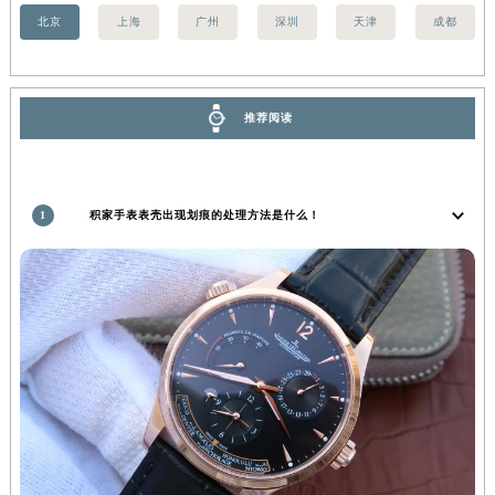
香港特别行政区尖沙咀区油尖旺区广东道积家售后服务中心（需提前预约）
香港特别行政区金钟区中西区金钟道积家售后服务中心（需提前预约）
北京
上海
广州
深圳
天津
成都
香港特别行政区九龙区油尖旺区弥敦道积家售后服务中心（需提前预约）
香港特别行政区铜锣湾区湾仔区轩尼诗道积家售后服务中心（需提前预约）
河南省安阳市文峰区解放大道积家售后服务中心（需提前预约）
推荐阅读
河南省鹤壁市淇滨区九州路积家售后服务中心（需提前预约）
河南省济源市沁园街道济水大道积家售后服务中心（需提前预约）
河南省焦作市解放区解放路积家售后服务中心（需提前预约）
1
积家手表表壳出现划痕的处理方法是什么！
河南省开封市鼓楼区中山路积家售后服务中心（需提前预约）
河南省洛阳市西工区中州中路与解放路交叉口积家售后服务中心（需提前预约）
河南省漯河市源汇区交通路积家售后服务中心（需提前预约）
河南省南阳市宛城区范蠡东路与南都路交叉口积家售后服务中心（需提前预约）
河南省平顶山市卫东区建设路积家售后服务中心（需提前预约）
河南省濮阳市大华龙区开州路绿城路交叉口积家售后服务中心（需提前预约）
河南省三门峡市湖滨区和平路积家售后服务中心（需提前预约）
河南省商丘市梁园区神火大道积家售后服务中心（需提前预约）