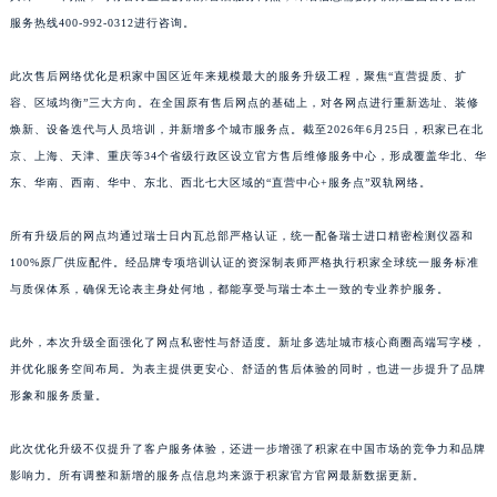
洲、遵义、鄂尔多斯、阳泉、昆山、黄石、湘潭、十堰、漳州、攀枝花、香港、台北等，
江西省吉安市吉州区井冈山大道积家售后服务中心（需提前预约）
共计360+网点，均有官方直营的积家售后服务网点，详细信息需拨打积家全国官方售后
江西省景德镇市珠山区珠山中路积家售后服务中心（需提前预约）
服务热线400-992-0312进行咨询。
江西省九江市浔阳区浔阳路积家售后服务中心（需提前预约）
此次售后网络优化是积家中国区近年来规模最大的服务升级工程，聚焦“直营提质、扩
江西省南昌市红谷滩新区红谷中大道998号绿地双子塔（中央广场）A1座办公楼14层1407室积家售后服务中心（需提前预约）
容、区域均衡”三大方向。在全国原有售后网点的基础上，对各网点进行重新选址、装修
江西省萍乡市安源区萍安北大道与康庄路交叉口积家售后服务中心（需提前预约）
焕新、设备迭代与人员培训，并新增多个城市服务点。截至2026年6月25日，积家已在北
江西省上饶市信州区滨江西路积家售后服务中心（需提前预约）
京、上海、天津、重庆等34个省级行政区设立官方售后维修服务中心，形成覆盖华北、华
江西省新余市渝水区北湖西路积家售后服务中心（需提前预约）
东、华南、西南、华中、东北、西北七大区域的“直营中心+服务点”双轨网络。
江西省宜春市袁州区中山中路积家售后服务中心（需提前预约）
江西省鹰潭市月湖区胜利东路积家售后服务中心（需提前预约）
所有升级后的网点均通过瑞士日内瓦总部严格认证，统一配备瑞士进口精密检测仪器和
100%原厂供应配件。经品牌专项培训认证的资深制表师严格执行积家全球统一服务标准
山东省德州市德城区东风中路积家售后服务中心（需提前预约）
与质保体系，确保无论表主身处何地，都能享受与瑞士本土一致的专业养护服务。
山东省东营市东营区济南路积家售后服务中心（需提前预约）
山东省济南市历下区经十路11111号华润中心写字楼（万象城）15层1508室积家售后服务中心（需提前预约）
此外，本次升级全面强化了网点私密性与舒适度。新址多选址城市核心商圈高端写字楼，
山东省济宁市任城区太白楼路积家售后服务中心（需提前预约）
并优化服务空间布局。为表主提供更安心、舒适的售后体验的同时，也进一步提升了品牌
山东省莱芜市文化南路8号银座商城名表维修一楼名表维修积家售后服务中心（需提前预约）
形象和服务质量。
山东省临沂市兰山区解放路积家售后服务中心（需提前预约）
此次优化升级不仅提升了客户服务体验，还进一步增强了积家在中国市场的竞争力和品牌
山东省日照市东港区烟台路积家售后服务中心（需提前预约）