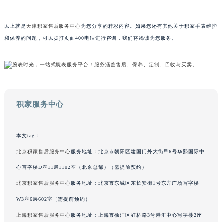
影响力。所有调整和新增的服务点信息均来源于积家官方官网最新数据更新。
山东省泰安市泰山区财源街道泰山大街积家售后服务中心（需提前预约）
山东省威海市环翠区新威海路89号振华商厦一楼名表维修积家售后服务中心（需提前预约）
山东省潍坊市奎文区东风东街积家售后服务中心（需提前预约）
以上就是
天津积家售后服务中心
为您分享的精彩内容。如果您还有其他关于积家手表维护
山东省枣庄市滕州市北辛路与善国路交叉口积家售后服务中心（需提前预约）
和保养的问题，可以拨打页面400电话进行咨询，我们将竭诚为您服务。
山东省淄博市张店区金晶大道积家售后服务中心（需提前预约）
上海市黄浦区南京东路299号宏伊国际广场写字楼8层806室积家售后服务中心（需提前预约）
上海市徐汇区虹桥路3号港汇中心2座37层3705室积家售后服务中心（需提前预约）
浙江省杭州市上城区钱江路1366号华润大厦A座5层503-5室积家售后服务中心（需提前预约）
积家服务中心
浙江省湖州市吴兴区劳动路积家售后服务中心（需提前预约）
浙江省嘉兴市南湖区广益路705号嘉兴世界贸易中心A座13层1304室积家售后服务中心（需提前预约）
浙江省金华市金东区东市南街777号金华万达广场4号楼22楼2209室积家售后服务中心（需提前预约）
本文tag：
浙江省丽水市莲都区解放街积家售后服务中心（需提前预约）
北京积家售后服务中心
服务地址：北京市朝阳区建国门外大街甲6号华熙国际中
浙江省宁波市江北区大闸南路500号来福士广场办公楼20层2009室积家售后服务中心（需提前预约）
心写字楼D座11层1102室（北京总部）（需提前预约）
浙江省衢州市柯城区上街积家售后服务中心（需提前预约）
北京积家售后服务中心
服务地址：北京市东城区东长安街1号东方广场写字楼
浙江省绍兴市越城区胜利东路379号世茂天际中心写字楼8层805室积家售后服务中心（需提前预约）
W3座6层602室（需提前预约）
浙江省舟山市定海区解放东路积家售后服务中心（需提前预约）