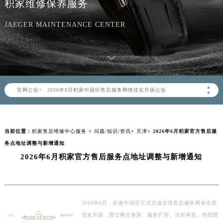
积家维修保养服务
JAEGER MAINTENANCE CENTER
2026年8月积家中国区售后服务网络优化升级公告
▲
官网公告>
2026年8月积家全国官方售后客户服务热线：400-992-0312
▼
积家官方全国统一服务热线400-992-0312，服务覆盖中国大陆、香港、澳门、台湾全部区域（非大陆需加拨“+86”）
2026年8月积家售后服务中心最新网点地址：
当前位置：
积家售后维修中心服务
>
问题/知识/资讯
>
天津
> 2026年6月积家官方售后服
北京市朝阳区建国门外大街甲6号华熙国际中心写字楼D座11层1102室（北京总部）（需提前预约）
务点地址调整与新增通知
北京市东城区东长安街1号东方广场写字楼W3座6层602室（需提前预约）
2026年6月积家官方售后服务点地址调整与新增通知
天津市和平区赤峰道136号天津国际金融中心写字楼26层2603室（需提前预约）
上海市徐汇区虹桥路3号港汇中心写字楼2座37层3705室（需提前预约）
上海市黄浦区南京东路299号宏伊国际广场写字楼8层806室（需提前预约）
南京市秦淮区中山南路1号（新街口）南京中心写字楼22层C1-1室（需提前预约）
2026年6月，积家中国区正式完成全国售后服务网络全面