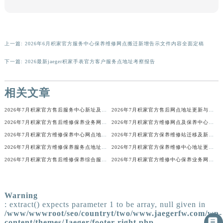
广东省茂名市电白区水东街道迎宾大道积家售后服务中心（需提前预约）
本页链接：
http://www.jaegerfw.com/problems/tianjing/20986.html
广东省梅州市梅江区金燕大道积家售后服务中心（需提前预约）
广东省清远市清城区湖西路积家售后服务中心（需提前预约）
广东省汕头市龙湖区长平路积家售后服务中心（需提前预约）
上一篇:
2026年6月积家官方服务中心保养维修网点搬迁新增告示文件内容全面定稿
广东省汕尾市城区香洲街道园林社区翠园街积家售后服务中心（需提前预约）
下一篇:
2026最新jaeger积家手表官方客户服务点地址考察报告
广东省韶关市武江区芙蓉新区与老城中心交汇处积家售后服务中心（需提前预约）
广东省深圳市罗湖区深南东路5001号华润大厦17层1701室积家售后服务中心（需提前预约）
相关文章
广东省阳江市江城区东风一路积家售后服务中心（需提前预约）
广东省云浮市云城区金山路积家售后服务中心（需提前预约）
2026年7月积家官方售后服务中心新址及增设站点公告
2026年7月积家官方售后网点地址更新与新增补充速查
广东省湛江市赤坎区观海北路积家售后服务中心（需提前预约）
2026年7月积家官方售后维修保养业务网点重新配置补充最终通知确认文本
2026年7月积家官方维修网点及保养中心变动补充汇总文本内容
广东省肇庆市端州区信安大道与砚都大道交汇处积家售后服务中心（需提前预约）
2026年7月积家官方维修保养中心网点地址变更及新开清单正式发布定稿
2026年7月积家官方保养维修站迁移及新开店说明文本正式对外定稿
广西壮族自治区百色市右江区中山二路积家售后服务中心（需提前预约）
2026年7月积家官方维修保养服务点地址变动及新开完整目录文件公布
2026年7月积家官方保养维修中心地址更新及新开站点补充汇总说明
2026年7月积家官方售后维修保养综合服务中心搬迁新开
2026年7月积家官方维修中心保养业务网点最新变动补充确认稿
广西壮族自治区北海市海城区北京路积家售后服务中心（需提前预约）
广西壮族自治区崇左市江州区石景林街道友谊大道与丽川路交汇处积家售后服务中心（需提前预约）
广西壮族自治区防城港市港口区金花茶大道积家售后服务中心（需提前预约）
Warning
广西壮族自治区贵港市港北区港城街道布山大道与仙衣路交叉口积家售后服务中心（需提前预约）
: extract() expects parameter 1 to be array, null given in
