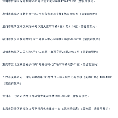
吉林省吉林市船营区河南街积家售后服务中心（需提前预约）
深圳市罗湖区深南东路5001号华润大厦写字楼17层1701室（需提前预约）
吉林省辽源市龙山区人民大街积家售后服务中心（需提前预约）
吉林省梅河口市新华街道梅河大街积家售后服务中心（需提前预约）
惠州市惠城区江北文昌一路7号华贸大厦写字楼1座30层05室（需提前预约）
吉林省四平市铁东区紫气大路与南九经街交汇处积家售后服务中心（需提前预约）
吉林省松原市宁江区五环大街积家售后服务中心（需提前预约）
厦门市思明区湖滨东路95号华润大厦写字楼B座11层1104室（需提前预约）
吉林省通化市东昌区环通乡江南大街积家售后服务中心（需提前预约）
福州市晋安区横屿路9号东二环泰禾中心写字楼2号楼5层509室（需提前预约）
吉林省延边市延吉市解放路积家售后服务中心（需提前预约）
辽宁省鞍山市铁东区站前街积家售后服务中心（需提前预约）
成都市锦江区人民东路6号SAC东原中心写字楼24层2406B室（需提前预约）
辽宁省本溪市平山区胜利路积家售后服务中心（需提前预约）
辽宁省朝阳市双塔区新华路积家售后服务中心（需提前预约）
重庆市江北区观音桥步行街2号融恒时代广场写字楼9层902室（需提前预约）
辽宁省丹东市振兴区七经街积家售后服务中心（需提前预约）
长沙市芙蓉区定王台街道建湘路393号世茂环球金融中心写字楼（芙蓉广场）10层13室
辽宁省抚顺市新抚区东一路积家售后服务中心（需提前预约）
（需提前预约）
辽宁省阜新市海州区解放大街积家售后服务中心（需提前预约）
辽宁省葫芦岛市连山区中央路积家售后服务中心（需提前预约）
郑州市二七区铭功路10号华润大厦写字楼29层2905室（需提前预约）
辽宁省锦州市古塔区中央大街积家售后服务中心（需提前预约）
辽宁省辽阳市白塔区新运大街积家售后服务中心（需提前预约）
太原市迎泽区解放路15号亨得利名表服务中心（品牌授权店）3层整层（需提前预约）