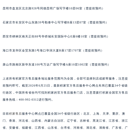
贵阳市南明区都司高架桥路33号亨特国际金融中心14楼14D（需提前预约）
安徽省蚌埠市蚌山区淮河路积家售后服务中心（需提前预约）
安徽省亳州市谯城区魏武大道积家售后服务中心（需提前预约）
昆明市盘龙区北京路928号同德昆明广场写字楼10层06室（需提前预约）
安徽省池州市贵池区长江路积家售后服务中心（需提前预约）
安徽省滁州市琅琊区南谯北路积家售后服务中心（需提前预约）
石家庄市长安区中山东路39号勒泰中心写字楼B座13层07室（需提前预约）
安徽省阜阳市颍州区颍州北路积家售后服务中心（需提前预约）
西安市碑林区南关正街88号华侨城长安国际中心E座6楼10室（需提前预约）
安徽省淮北市相山区淮海路积家售后服务中心（需提前预约）
安徽省淮南市田家庵区国庆中路积家售后服务中心（需提前预约）
海口市龙华区金贸东路5号海口华润大厦B座17层1707室（需提前预约）
安徽省黄山市屯溪区黄山西路积家售后服务中心（需提前预约）
安徽省六安市金安区解放中路积家售后服务中心（需提前预约）
唐山市路南区新华东道100号万达广场写字楼A座10层1002室（需提前预约）
安徽省马鞍山市雨山区湖南西路积家售后服务中心（需提前预约）
安徽省宿州市埇桥区人民中路积家售后服务中心（需提前预约）
上述所有积家官方售后服务地址服务范围均为全国，全部可选择到店或邮寄服务，注意提
前预约即可。截至2026年6月25日，最新积家官方售后服务中心网点布局已覆盖34个省级
安徽省铜陵市铜官区石城大道积家售后服务中心（需提前预约）
行政区，中国所有省份均可找到积家的官方售后服务门店，注意需拨打积家全国官方售后
安徽省芜湖市镜湖区中山路步行街积家售后服务中心（需提前预约）
服务热线：400-992-0312进行预约。
安徽省宣城市宣州区叠嶂西路积家售后服务中心（需提前预约）
福建省龙岩市新罗区九一南路积家售后服务中心（需提前预约）
目前
积家售后
服务中心网点已覆盖全国34个省级行政区：北京、上海、天津、重庆、澳
福建省南平市建阳区人民西路积家售后服务中心（需提前预约）
门、香港、河北省、山西省、内蒙古自治区、辽宁省、吉林省、黑龙江省、江苏省、浙江