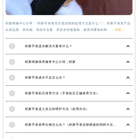
河南省新乡市红旗区人民路积家售后服务中心（需提前预约）
河南省信阳市浉河区东方红大道积家售后服务中心（需提前预约）
河南省许昌市魏都区建安大道与八龙路交叉口积家售后服务中心（需提前预约）
河南省郑州市二七区民主路10号华润大厦29层2905室积家售后服务中心（需提前预约）
积家维修中心分享：“积家手表表壳出现划痕的处理方法是什么！”。积家手表其产品
以高品质、高性能、高技术含量、高安全性能著称，备受消费者的青......
详情 >
河南省周口市川汇区七一路积家售后服务中心（需提前预约）
河南省驻马店市驿城区乐山大道与置地大道交叉口积家售后服务中心（需提前预约）
2
积家手表进水解决方案有什么？
湖北省鄂州市鄂城区文星大道积家售后服务中心（需提前预约）
湖北省黄冈市黄州区赤壁大道积家售后服务中心（需提前预约）
3
积家维修保养服务中心介绍 | 积家
湖北省黄石市黄石港区武汉路积家售后服务中心（需提前预约）
湖北省荆门市东宝中天街步行街积家售后服务中心（需提前预约）
4
积家手表进水不走怎么办？
湖北省荆州市荆州区荆中路积家售后服务中心（需提前预约）
湖北省十堰市茅箭区人民北路积家售后服务中心（需提前预约）
5
积家手表机芯保养方法（手表机芯正确保养方法）
湖北省随州市曾都区青年路积家售后服务中心（需提前预约）
湖北省咸宁市咸安区长安大道积家售后服务中心（需提前预约）
6
积家手表进入灰尘的维护方法（处理办法）
湖北省襄阳市樊城区长虹路与人民路交叉口积家售后服务中心（需提前预约）
7
积家手表表带生锈怎么办？（积家手表去除锈迹的四种方法）
湖北省孝感市孝南区复兴大道积家售后服务中心（需提前预约）