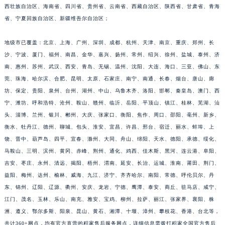
福建省宁德市蕉城区天湖东路积家售后服务中心（需提前预约）
省、安徽省、福建省、江西省、山东省、台湾省、河南省、湖北省、湖南省、广东省、广
西壮族自治区、海南省、四川省、贵州省、云南省、西藏自治区、陕西省、甘肃省、青海
福建省莆田市城厢区霞林街道荔华东大道积家售后服务中心（需提前预约）
省、宁夏回族自治区、新疆维吾尔自治区；
福建省三明市三元区东乾二路积家售后服务中心（需提前预约）
福建省漳州市龙文区步港路积家售后服务中心（需提前预约）
地级市已覆盖：北京、上海、广州、深圳、成都、杭州、天津、南京、重庆、郑州、长
江苏省常州市新北区龙锦路1590号现代传媒中心5号楼10层1008室积家售后服务中心（需提前预约）
沙、宁波、厦门、福州、南昌、金华、嘉兴、扬州、常州、绍兴、徐州、盐城、泰州、济
江苏省淮安市清江浦区淮海北路积家售后服务中心（需提前预约）
南、惠州、苏州、武汉、西安、青岛、无锡、温州、沈阳、大连、海口、三亚、佛山、东
江苏省连云港市海州区通灌北路积家售后服务中心（需提前预约）
莞、珠海、哈尔滨、合肥、昆明、太原、石家庄、南宁、南通、长春、烟台、唐山、廊
坊、保定、贵阳、泉州、台州、湖州、中山、乌鲁木齐、洛阳、邯郸、秦皇岛、澳门、西
江苏省南京市秦淮区中山南路1号南京中心22层22-C1-C3室积家售后服务中心（需提前预约）
宁、潍坊、呼和浩特、沧州、鞍山、赣州、临沂、岳阳、平顶山、镇江、桂林、芜湖、汕
江苏省宿迁市宿城区西湖路积家售后服务中心（需提前预约）
头、淄博、兰州、银川、郴州、大庆、张家口、衡阳、焦作、周口、邵阳、亳州、新乡、
江苏省泰州市海陵区永定东路399号置地商务中心东塔（华润万象城）17层1706室积家售后服务中心（需提前预约）
衡水、牡丹江、德州、聊城、包头、淮安、宜昌、许昌、邢台、宿迁、丽水、蚌埠、上
江苏省徐州市鼓楼区淮海东路29号苏宁广场IFC国际金融中心35层3508室积家售后服务中心（需提前预约）
饶、晋中、葫芦岛、四平、宜春、滁州、大同、舟山、绵阳、天水、德阳、承德、绥化、
江苏省盐城市盐都区世纪大道5号盐城金融城写字楼1号楼16层1604室积家售后服务中心（需提前预约）
马鞍山、三明、滨州、黄冈、赤峰、荆州、通化、鸡西、佳木斯、黑河、连云港、阜阳、
江苏省扬州市邗江区国展路29号星耀天地写字楼1号楼18层1803室积家售后服务中心（需提前预约）
吉安、枣庄、永州、清远、揭阳、梧州、渭南、延安、长治、运城、淮南、莆田、荆门、
益阳、梅州、达州、榆林、威海、九江、济宁、齐齐哈尔、南阳、常德、呼伦贝尔、丹
江苏省镇江市京口区中山东路积家售后服务中心（需提前预约）
东、锦州、辽阳、辽源、衢州、安庆、龙岩、宁德、鹰潭、泰安、商丘、驻马店、咸宁、
江西省抚州市临川区赣东大道积家售后服务中心（需提前预约）
江门、茂名、玉林、乐山、南充、雅安、宝鸡、柳州、拉萨、丽江、张家界、襄阳、株
江西省赣州市章贡区文清路积家售后服务中心（需提前预约）