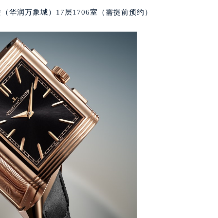
楼1224室（需提前预约）
（华润万象城）17层1706室（需提前预约）
大厦B座12楼03室（需提前预约）
心写字楼A座7楼709室（需提前预约）
2层04室（需提前预约）
心A座907室（需提前预约）
A座(旺进大厦)18层09室（需提前预约）
国际金融中心14楼14D（需提前预约）
广场写字楼10层06室（需提前预约）
心写字楼B座13层07室（需提前预约）
安国际中心E座6楼10室（需提前预约）
B座17层1707室（需提前预约）
写字楼A座10层1002室（需提前预约）
心东1幢20楼2002室（需提前预约）
街70号华润万象城写字楼（鄂尔多斯大厦）23层2326室（需
州中心写字楼21层2102室（需提前预约）
国际金融中心写字楼20层01室（需提前预约）