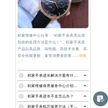
积家维修中心分享：“积家手表表壳出现
划痕的处理方法是什么！”。积家手表其
产品以高品质、高性能、高技术含量、高
安全性能著称，备受消费者的青......
详情
>
2
积家手表进水解决方案有什么？
3
积家维修保养服务中心介绍 | 积家
提前预约）
4
积家手表进水不走怎么办？

5
积家手表机芯保养方法（手表机芯正确保养方法）