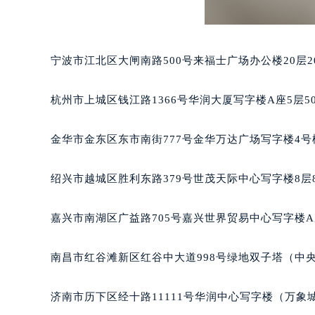
黑龙江省大庆市萨尔图区会战大街积
黑龙江省鹤岗市向阳区红军路积家售
黑龙江省黑河市爱辉区中央街积家售
宁波市江北区大闸南路500号来福士广场办公楼20层2
黑龙江省鸡西市鸡冠区红军路积家售
黑龙江省佳木斯市向阳区长安路积家
杭州市上城区钱江路1366号华润大厦写字楼A座5层5
黑龙江省牡丹江市东安区太平路积家
黑龙江省七台河市桃山区大同街积家
金华市金东区东市南街777号金华万达广场写字楼4号楼
黑龙江省齐齐哈尔市龙沙区龙华路积
黑龙江省双鸭山市尖山区新兴大街积
绍兴市越城区胜利东路379号世茂天际中心写字楼8层
黑龙江省绥化市北林区新华街与康庄
黑龙江省伊春市伊美区通河路积家售
嘉兴市南湖区广益路705号嘉兴世界贸易中心写字楼A座
吉林省白城市洮北区明仁南街积家售
吉林省白山市浑江区浑江大街积家售
南昌市红谷滩新区红谷中大道998号绿地双子塔（中央广
吉林省吉林市船营区河南街积家售后
吉林省辽源市龙山区人民大街积家售
济南市历下区经十路11111号华润中心写字楼（万象城
吉林省梅河口市新华街道梅河大街积