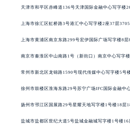
重庆市江北区观音桥步行街2号融恒时
天津市和平区赤峰道136号天津国际金融中心写字楼26
长沙市芙蓉区定王台街道建湘路393
郑州市二七区铭功路10号华润大厦写字
上海市徐汇区虹桥路3号港汇中心写字楼2座37层370
太原市迎泽区解放路15号亨得利名
沈阳市沈河区中街路137号亨得利名
上海市黄浦区南京东路299号宏伊国际广场写字楼8层
沈阳市沈河区中街路83号亨得利名
乌鲁木齐市天山区红山路26号时代广场
南京市秦淮区中山南路1号（新街口）南京中心写字楼2
温州市鹿城区锦绣路1067号置信广场
哈尔滨市道里区友谊西路600号富力中
常州市新北区龙锦路1590号现代传媒中心写字楼5号楼
大连市中山区人民路15号国际金融大
佛山市禅城区季华五路57号万科金融中
徐州市鼓楼区淮海东路29号苏宁广场IFC国际金融中心
东莞市东城街道鸿福东路1号民盈国贸
无锡市梁溪区人民中路139号恒隆广场
扬州市邗江区国展路29号星耀天地写字楼1号楼18层1
南通市崇川区工农路57号圆融广场写字
苏州市苏州工业园区星港街199号苏州
盐城市盐都区世纪大道5号盐城金融城写字楼1号楼16
武汉市江汉区解放大道686号世界贸易