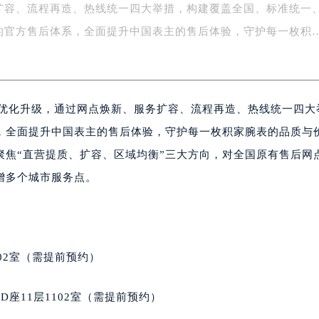
字楼1号楼16层1604室（需提前预约）
扩容、流程再造、热线统一四大举措，构建覆盖全国、标准统一
务中心东塔写字楼（华润万象城）17层1706室（需提前预约）
的官方售后体系，全面提升中国表主的售后体验，守护每一枚积
场办公楼20层2009室（需提前预约）
写字楼A座5层503-5室（需提前预约）
广场写字楼4号楼22层2209室（需提前预约）
际中心写字楼8层805室（需提前预约）
面优化升级，通过网点焕新、服务扩容、流程再造、热线统一四大
易中心写字楼A座13层1304室（需提前预约）
，全面提升中国表主的售后体验，守护每一枚积家腕表的品质与
绿地双子塔（中央广场）A1座办公楼14层07室（需提前预约）
聚焦“直营提质、扩容、区域均衡”三大方向，对全国原有售后网
心写字楼（万象城）15层1508室（需提前预约）
增多个城市服务点。
际中心写字楼A塔7层704室（需提前预约）
世界贸易中心大厦南塔写字楼15层07室（需提前预约）
厦写字楼17层1701室（需提前预约）
厦写字楼1座30层05室（需提前预约）
02室（需提前预约）
字楼B座11层1104室（需提前预约）
写字楼15层03室（需提前预约）
座11层1102室（需提前预约）
心写字楼24层2406B室（需提前预约）