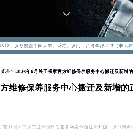
优化升级公告
：400-992-0312
2-0312，服务覆盖中国大陆、香港、澳门、台湾全部区域（非大陆需
点地址：
国际中心写字楼D座11层1102室（北京总部）（需提前预约）
字楼W3座6层602室（需提前预约）
>
郑州
> 2026年6月关于积家官方维修保养服务中心搬迁及新增
融中心写字楼26层2603室（需提前预约）
家官方维修保养服务中心搬迁及新增
2座37层3705室（需提前预约）
际广场写字楼8层806室（需提前预约）
南京中心写字楼22层C1-1室（需提前预约）
中心写字楼5号楼10层1008室（需提前预约）
FC国际金融中心写字楼35层3508室（需提前预约）
年，积家中国区正式完成全国售后服务网络全面优化升级，通过网点
楼1号楼18层1803室（需提前预约）