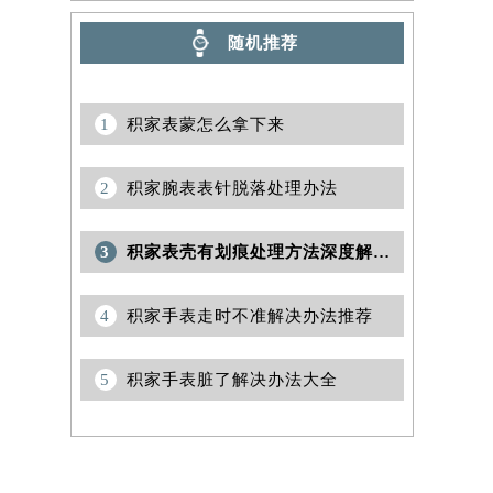
随机推荐
1
积家表蒙怎么拿下来
2
积家腕表表针脱落处理办法
3
积家表壳有划痕处理方法深度解析（保养与修复技巧指南）
4
积家手表走时不准解决办法推荐
5
积家手表脏了解决办法大全