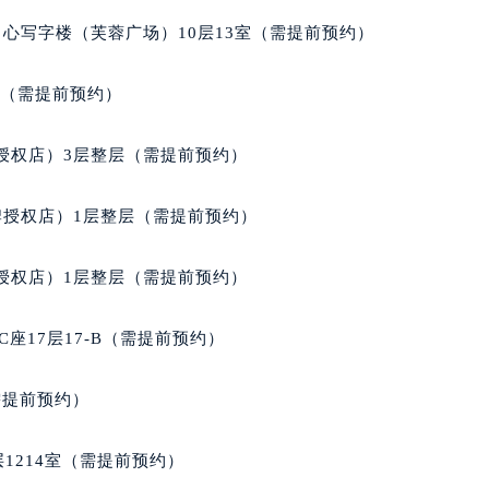
得利名表维修授权店1楼积家售后服务中心（需提前预约）
心写字楼（芙蓉广场）10层13室（需提前预约）
得利名表维修授权店1楼积家售后服务中心（需提前预约）
国际中心D座11层1102室积家售后服务中心（北京总部）（需
室（需提前预约）
广场W3座6层602室积家售后服务中心（需提前预约）
先天下积家售后服务中心（需提前预约）
授权店）3层整层（需提前预约）
特大街积家售后服务中心（需提前预约）
街积家售后服务中心（需提前预约）
牌授权店）1层整层（需提前预约）
3号王府井百货名表维修积家售后服务中心（需提前预约）
家售后服务中心（需提前预约）
授权店）1层整层（需提前预约）
霍洛街积家售后服务中心（需提前预约）
央街积家售后服务中心（需提前预约）
座17层17-B（需提前预约）
街积家售后服务中心（需提前预约）
路积家售后服务中心（需提前预约）
需提前预约）
大街积家售后服务中心（需提前预约）
市光明街与额尔敦路交叉口积家售后服务中心（需提前预约）
1214室（需提前预约）
安大街积家售后服务中心（需提前预约）