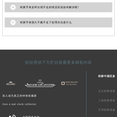
新疆维吾尔自治区克拉玛依市克拉玛依区友谊路积家售后服务中心（需提前预约）
4
积家手表走时出现不走的情况应该如何解决呢?
新疆维吾尔自治区库车市库车市文化东路积家售后服务中心（需提前预约）
新疆维吾尔自治区库尔勒市库尔勒市人民东路积家售后服务中心（需提前预约）
5
积家手表很久不戴不走了处理办法是什么
新疆维吾尔自治区奎屯市团结西街积家售后服务中心（需提前预约）
新疆维吾尔自治区昆玉市昆泉街积家售后服务中心（需提前预约）
新疆维吾尔自治区沙湾市三道河子镇世纪大道南路积家售后服务中心（需提前预约）
新疆维吾尔自治区石河子市北二路积家售后服务中心（需提前预约）
新疆维吾尔自治区双河市光明路积家售后服务中心（需提前预约）
轻轻滑动下方栏目探索更多精彩内容
新疆维吾尔自治区塔城市塔城地区闻琴路积家售后服务中心（需提前预约）
新疆维吾尔自治区铁门关市兴疆路积家售后服务中心（需提前预约）
积家中国区服
新疆维吾尔自治区图木舒克市图木舒克市中兴街积家售后服务中心（需提前预约）
新疆维吾尔自治区吐鲁番市高昌区文化中路文化中路积家售后服务中心（需提前预约）
北京积家维修
新疆维吾尔自治区乌苏市乌鲁木齐北路积家售后服务中心（需提前预约）
加入成为真正的钟表收藏家
新疆维吾尔自治区五家渠市长征西街积家售后服务中心（需提前预约）
上海积家维修
Join a real clock collector.
新疆维吾尔自治区新星市东风路积家售后服务中心（需提前预约）
天津积家维修
新疆维吾尔自治区伊宁市解放西路积家售后服务中心（需提前预约）