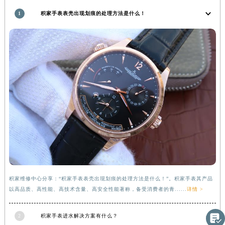
甘肃省嘉峪关市雄关区新华中路积家售后服务中心（需提前预约）
1
积家手表表壳出现划痕的处理方法是什么！
甘肃省金昌市金川区北京路积家售后服务中心（需提前预约）
甘肃省酒泉市肃州区西大街积家售后服务中心（需提前预约）
甘肃省临夏市城南街道团结路积家售后服务中心（需提前预约）
甘肃省陇南市武都区人民路积家售后服务中心（需提前预约）
甘肃省平凉市崆峒区西大街积家售后服务中心（需提前预约）
甘肃省庆阳市西峰区南大街积家售后服务中心（需提前预约）
甘肃省天水市秦州区民主路积家售后服务中心（需提前预约）
甘肃省武威市凉州区迎宾路积家售后服务中心（需提前预约）
甘肃省张掖市甘州区民乐北路积家售后服务中心（需提前预约）
宁夏回族自治区固原市原州区文化街积家售后服务中心（需提前预约）
宁夏回族自治区石嘴山市大武口区贺兰山路积家售后服务中心（需提前预约）
宁夏回族自治区吴忠市利通区开元大道积家售后服务中心（需提前预约）
积家维修中心分享：“积家手表表壳出现划痕的处理方法是什么！”。积家手表其产品
以高品质、高性能、高技术含量、高安全性能著称，备受消费者的青......
详情 >
宁夏回族自治区银川市兴庆区新华东路97号新百中心C馆一层C1-18号商铺积家售后服务中心（需提前预约）
宁夏回族自治区中卫市沙坡头区鼓楼东街积家售后服务中心（需提前预约）

2
积家手表进水解决方案有什么？
青海省果洛藏族自治州玛沁县团结路积家售后服务中心（需提前预约）