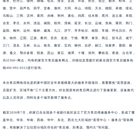
衡水、牡丹江、德州、聊城、包头、淮安、宜昌、许昌、邢台、宿迁、丽水、蚌埠、上
江西省九江市浔阳区浔阳路积家售后服务中心（需提前预约）
饶、晋中、葫芦岛、四平、宜春、滁州、大同、舟山、绵阳、天水、德阳、承德、绥化、
江西省南昌市红谷滩新区红谷中大道998号绿地双子塔（中央广场）A1座办公楼14层1407室积家售后服务中心（需提前预约）
马鞍山、三明、滨州、黄冈、赤峰、荆州、通化、鸡西、佳木斯、黑河、连云港、阜阳、
吉安、枣庄、永州、清远、揭阳、梧州、渭南、延安、长治、运城、淮南、莆田、荆门、
江西省萍乡市安源区萍安北大道与康庄路交叉口积家售后服务中心（需提前预约）
益阳、梅州、达州、榆林、威海、九江、济宁、齐齐哈尔、南阳、常德、呼伦贝尔、丹
江西省上饶市信州区滨江西路积家售后服务中心（需提前预约）
东、锦州、辽阳、辽源、衢州、安庆、龙岩、宁德、鹰潭、泰安、商丘、驻马店、咸宁、
江西省新余市渝水区北湖西路积家售后服务中心（需提前预约）
江门、茂名、玉林、乐山、南充、雅安、宝鸡、柳州、拉萨、丽江、张家界、襄阳、株
江西省宜春市袁州区中山中路积家售后服务中心（需提前预约）
洲、遵义、鄂尔多斯、阳泉、昆山、黄石、湘潭、十堰、漳州、攀枝花、香港、台北等，
江西省鹰潭市月湖区胜利东路积家售后服务中心（需提前预约）
共计360+网点，均有积家官方售后服务网点，详细信息需拨打积家全国官方售后服务热
山东省德州市德城区东风中路积家售后服务中心（需提前预约）
线400-992-0312进行咨询。
山东省东营市东营区济南路积家售后服务中心（需提前预约）
本次售后网络优化是积家中国区近年来规模最大的服务升级项目，着重聚焦“直营提效、
山东省济南市历下区经十路11111号华润中心写字楼（万象城）15层1508室积家售后服务中心（需提前预约）
店面扩充、区域平衡”三个主要方向。对全国原有的售后网点进行了装修更新、设备换代
山东省济宁市任城区太白楼路积家售后服务中心（需提前预约）
以及人员培训，同时在多个城市新增了服务点。
山东省莱芜市文化南路8号银座商城名表维修一楼名表维修积家售后服务中心（需提前预约）
山东省临沂市兰山区解放路积家售后服务中心（需提前预约）
截至2026年7月，积家已在全国多个省级行政区设立了官方售后维修服务中心，形成了覆
山东省日照市东港区烟台路积家售后服务中心（需提前预约）
盖华北、华东、华南、西南、华中、东北、西北七大区域的“直营中心 + 服务点”双轨网
络，有效解决了以往部分地区存在的“售后难、距离远、预约久”等问题。
山东省泰安市泰山区财源街道泰山大街积家售后服务中心（需提前预约）
山东省威海市环翠区新威海路89号振华商厦一楼名表维修积家售后服务中心（需提前预约）