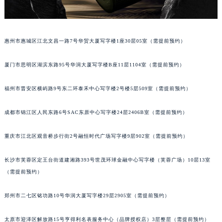
吉林省梅河口市新华街道梅河大街积家售后服务中心（需提前预约）
吉林省四平市铁东区紫气大路与南九经街交汇处积家售后服务中心（需提前预约）
吉林省松原市宁江区五环大街积家售后服务中心（需提前预约）
惠州市惠城区江北文昌一路7号华贸大厦写字楼1座30层05室（需提前预约）
吉林省通化市东昌区环通乡江南大街积家售后服务中心（需提前预约）
厦门市思明区湖滨东路95号华润大厦写字楼B座11层1104室（需提前预约）
吉林省延边市延吉市解放路积家售后服务中心（需提前预约）
辽宁省鞍山市铁东区站前街积家售后服务中心（需提前预约）
福州市晋安区横屿路9号东二环泰禾中心写字楼2号楼5层509室（需提前预约）
辽宁省本溪市平山区胜利路积家售后服务中心（需提前预约）
辽宁省朝阳市双塔区新华路积家售后服务中心（需提前预约）
成都市锦江区人民东路6号SAC东原中心写字楼24层2406B室（需提前预约）
辽宁省丹东市振兴区七经街积家售后服务中心（需提前预约）
辽宁省抚顺市新抚区东一路积家售后服务中心（需提前预约）
重庆市江北区观音桥步行街2号融恒时代广场写字楼9层902室（需提前预约）
辽宁省阜新市海州区解放大街积家售后服务中心（需提前预约）
长沙市芙蓉区定王台街道建湘路393号世茂环球金融中心写字楼（芙蓉广场）10层13室
辽宁省葫芦岛市连山区中央路积家售后服务中心（需提前预约）
（需提前预约）
辽宁省锦州市古塔区中央大街积家售后服务中心（需提前预约）
辽宁省辽阳市白塔区新运大街积家售后服务中心（需提前预约）
郑州市二七区铭功路10号华润大厦写字楼29层2905室（需提前预约）
辽宁省盘锦市兴隆台区石油大街积家售后服务中心（需提前预约）
辽宁省铁岭市银州区南马路积家售后服务中心（需提前预约）
太原市迎泽区解放路15号亨得利名表服务中心（品牌授权店）3层整层（需提前预约）