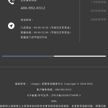

总部服务热线
广州积家维修
贵州省安顺市西秀区中华南路积家售后服务中心（需提前预约）
400-992-0312
深圳积家维修
贵州省毕节市七星关区松山路积家售后服务中心（需提前预约）
贵州省六盘水市钟山区钟山大道积家售后服务中心（需提前预约）
成都积家维修
营业时间：

贵州省黔东南苗族侗族自治州凯里市北京西路积家售后服务中心（需提前预约）
门店营业：09:00-19:30（节假日正常营业）
贵州省黔西南布依族苗族自治州兴义市大道与桔香路交汇处积家售后服务中心（需提前预约）
客服在线：08:00-22:00（节假日正常营业）
客服及门店节假日不休
贵州省铜仁市碧江区民主路积家售后服务中心（需提前预约）
贵州省遵义市红花岗区共青大道与嵩山路交叉口积家售后服务中心（需提前预约）
四川省阿坝州市马尔康市团结街积家售后服务中心（需提前预约）
四川省巴中市巴州区江北大道积家售后服务中心（需提前预约）
四川省成都市锦江区人民东路6号SAC东原中心24层2406B室积家售后服务中心（需提前预约）
四川省达州市通川区中心广场、老车坝积家售后服务中心（需提前预约）
四川省德阳市旌阳区长江西路、南街积家售后服务中心（需提前预约）
版权所有：
（Jaeger）
积家售后服务中心
Copyright © 2018-2032
四川省甘孜州市康定市情歌广场、箭炉街积家售后服务中心（需提前预约）
客户服务热线：400-992-0312
四川省广安市广安区建安南路积家售后服务中心（需提前预约）
ICP备案/许可证号：沪ICP备2026027566号-3
四川省广元市利州区老城南北街、东大街积家售后服务中心（需提前预约）
XML
四川省乐山市市中区嘉定中路积家售后服务中心（需提前预约）
如权利人或知情人士发现本站内容存在事实错误或涉及版权、名誉权等侵权问题，请通过邮