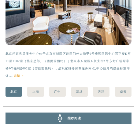
湖南省郴州市北湖区国庆北路积家售后服务中心（需提前预约）
湖南省衡阳市雁峰区解放路积家售后服务中心（需提前预约）
湖南省怀化市鹤城区迎丰中路积家售后服务中心（需提前预约）
湖南省娄底市娄星区长青街积家售后服务中心（需提前预约）
湖南省邵阳市双清区东风路积家售后服务中心（需提前预约）
湖南省湘潭市雨湖区莲城大道积家售后服务中心（需提前预约）
北京积家售后服务中心位于北京市朝阳区建国门外大街甲6号华熙国际中心写字楼D座
上
湖南省益阳市赫山区桃花仑路积家售后服务中心（需提前预约）
11层1102室（北京总部）（需提前预约） | 北京市东城区东长安街1号东方广场写字
（
湖南省永州市冷水滩区永州大道与中兴路交叉口积家售后服务中心（需提前预约）
楼W3座6层602室（需提前预约），是积家维修保养服务网点,中心技师均接受标准培
前
湖南省岳阳市岳阳楼区东茅岭路积家售后服务中心（需提前预约）
训....
详情 >
湖南省张家界市永定区解放路积家售后服务中心（需提前预约）
湖南省长沙市芙蓉区建湘路393号世茂环球金融中心写字楼10层1013室积家售后服务中心（需提前预约）
北京
上海
广州
深圳
天津
成都
湖南省株洲市芦淞区建设南路积家售后服务中心（需提前预约）
甘肃省白银市白银区北京路积家售后服务中心（需提前预约）
甘肃省定西市安定区解放路积家售后服务中心（需提前预约）
推荐阅读
甘肃省敦煌市沙州镇阳关中路积家售后服务中心（需提前预约）
甘肃省合作市人民街积家售后服务中心（需提前预约）