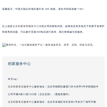
最后更新时间：2026年7月1日
广东省茂名市电白区水东街道迎宾大道积家售后服务中心（需提前预约）
广东省梅州市梅江区金燕大道积家售后服务中心（需提前预约）
温馨提示：中国大陆以外地区拨打本 400 热线，请在号码前加拨“+86”。
广东省清远市清城区湖西路积家售后服务中心（需提前预约）
广东省汕头市龙湖区长平路积家售后服务中心（需提前预约）
以上就是
北京积家保养服务中心
为您分享的精彩内容。如果您还有其他关于积家手表维护
广东省汕尾市城区香洲街道园林社区翠园街积家售后服务中心（需提前预约）
和保养的问题，可以拨打页面400电话进行咨询，我们将竭诚为您服务。
广东省韶关市武江区芙蓉新区与老城中心交汇处积家售后服务中心（需提前预约）
广东省深圳市罗湖区深南东路5001号华润大厦17层1701室积家售后服务中心（需提前预约）
广东省阳江市江城区东风一路积家售后服务中心（需提前预约）
广东省云浮市云城区金山路积家售后服务中心（需提前预约）
广东省湛江市赤坎区观海北路积家售后服务中心（需提前预约）
积家服务中心
广东省肇庆市端州区信安大道与砚都大道交汇处积家售后服务中心（需提前预约）
广西壮族自治区百色市右江区中山二路积家售后服务中心（需提前预约）
本文tag：
广西壮族自治区北海市海城区北京路积家售后服务中心（需提前预约）
北京积家售后服务中心
服务地址：北京市朝阳区建国门外大街甲6号华熙国际中
广西壮族自治区崇左市江州区石景林街道友谊大道与丽川路交汇处积家售后服务中心（需提前预约）
广西壮族自治区防城港市港口区金花茶大道积家售后服务中心（需提前预约）
心写字楼D座11层1102室（北京总部）（需提前预约）
广西壮族自治区贵港市港北区港城街道布山大道与仙衣路交叉口积家售后服务中心（需提前预约）
北京积家售后服务中心
服务地址：北京市东城区东长安街1号东方广场写字楼