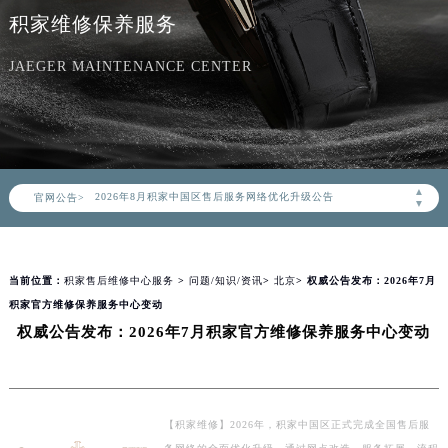
积家维修保养服务
JAEGER MAINTENANCE CENTER
2026年8月积家中国区售后服务网络优化升级公告
▲
官网公告>
2026年8月积家全国官方售后客户服务热线：400-992-0312
▼
积家官方全国统一服务热线400-992-0312，服务覆盖中国大陆、香港、澳门、台湾全部区域（非大陆需加拨“+86”）
2026年8月积家售后服务中心最新网点地址：
当前位置：
积家售后维修中心服务
>
问题/知识/资讯
>
北京
> 权威公告发布：2026年7月
北京市朝阳区建国门外大街甲6号华熙国际中心写字楼D座11层1102室（北京总部）（需提前预约）
积家官方维修保养服务中心变动
北京市东城区东长安街1号东方广场写字楼W3座6层602室（需提前预约）
权威公告发布：2026年7月积家官方维修保养服务中心变动
天津市和平区赤峰道136号天津国际金融中心写字楼26层2603室（需提前预约）
上海市徐汇区虹桥路3号港汇中心写字楼2座37层3705室（需提前预约）
上海市黄浦区南京东路299号宏伊国际广场写字楼8层806室（需提前预约）
南京市秦淮区中山南路1号（新街口）南京中心写字楼22层C1-1室（需提前预约）
【积家维修】2026年，积家中国区正式完成全国售后服