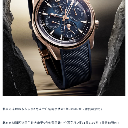
厦门市思明区湖滨东路95号华润大厦写字楼B座11层1104室（需提前预约）
福州市鼓楼区五四路128-1号恒力城写字楼15层03室（需提前预约）
成都市锦江区人民东路6号SAC东原中心写字楼24层2406B室（需提前预约）
重庆市江北区观音桥步行街2号融恒时代广场写字楼9层902室（需提前预约）
长沙市芙蓉区定王台街道建湘路393号世茂环球金融中心写字楼（芙蓉广场）10层13室（需提前预约）
郑州市二七区铭功路10号华润大厦写字楼29层2905室（需提前预约）
太原市迎泽区解放路15号亨得利名表服务中心（品牌授权店）3层整层（需提前预约）
沈阳市沈河区中街路137号亨得利名表服务中心（品牌授权店）1层整层（需提前预约）
沈阳市沈河区中街路83号亨得利名表服务中心（品牌授权店）1层整层（需提前预约）
乌鲁木齐市天山区红山路26号时代广场（CCMALL）C座17层17-B（需提前预约）
温州市鹿城区锦绣路1067号置信广场10层1015室（需提前预约）
哈尔滨市道里区友谊西路600号富力中心T2座写字楼29层03室（需提前预约）
大连市中山区人民路15号国际金融大厦7层G室（需提前预约）
佛山市禅城区季华五路57号万科金融中心C座12层1205室（需提前预约）
北京市东城区东长安街1号东方广场写字楼W3座6层602室（需提前预约）
东莞市东城街道鸿福东路1号民盈国贸中心T1写字楼9层907室（需提前预约）
无锡市梁溪区人民中路139号恒隆广场写字楼1座11层1104室（需提前预约）
北京市朝阳区建国门外大街甲6号华熙国际中心写字楼D座11层1102室（需提前预约）