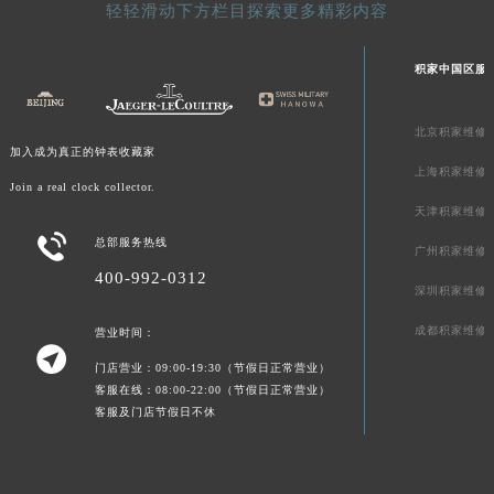
新疆维吾尔自治区喀什市解放北路积家售后服务中心（需提前预约）
轻轻滑动下方栏目探索更多精彩内容
新疆维吾尔自治区可克达拉市幸福路积家售后服务中心（需提前预约）
新疆维吾尔自治区克拉玛依市克拉玛依区友谊路积家售后服务中心（需提前预约）
积家中国区服
新疆维吾尔自治区库车市库车市文化东路积家售后服务中心（需提前预约）
新疆维吾尔自治区库尔勒市库尔勒市人民东路积家售后服务中心（需提前预约）
北京积家维修
加入成为真正的钟表收藏家
新疆维吾尔自治区奎屯市团结西街积家售后服务中心（需提前预约）
上海积家维修
Join a real clock collector.
新疆维吾尔自治区昆玉市昆泉街积家售后服务中心（需提前预约）
天津积家维修
新疆维吾尔自治区沙湾市三道河子镇世纪大道南路积家售后服务中心（需提前预约）

总部服务热线
新疆维吾尔自治区石河子市北二路积家售后服务中心（需提前预约）
广州积家维修
400-992-0312
新疆维吾尔自治区双河市光明路积家售后服务中心（需提前预约）
深圳积家维修
新疆维吾尔自治区塔城市塔城地区闻琴路积家售后服务中心（需提前预约）
成都积家维修
营业时间：
新疆维吾尔自治区铁门关市兴疆路积家售后服务中心（需提前预约）

门店营业：09:00-19:30（节假日正常营业）
新疆维吾尔自治区图木舒克市图木舒克市中兴街积家售后服务中心（需提前预约）
客服在线：08:00-22:00（节假日正常营业）
新疆维吾尔自治区吐鲁番市高昌区文化中路文化中路积家售后服务中心（需提前预约）
客服及门店节假日不休
新疆维吾尔自治区乌苏市乌鲁木齐北路积家售后服务中心（需提前预约）
新疆维吾尔自治区五家渠市长征西街积家售后服务中心（需提前预约）