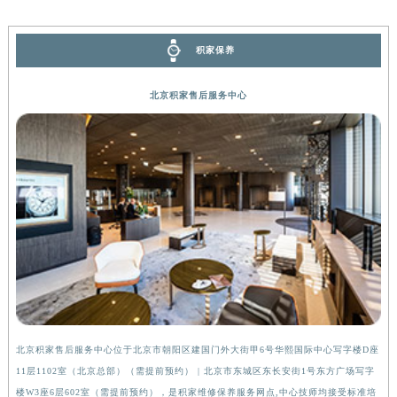
河南省新乡市红旗区人民路积家售后服务中心（需提前预约）
河南省信阳市浉河区东方红大道积家售后服务中心（需提前预约）
积家保养
河南省许昌市魏都区建安大道与八龙路交叉口积家售后服务中心（需提前预约）
河南省郑州市二七区民主路10号华润大厦29层2905室积家售后服务中心（需提前预约）
北京积家售后服务中心
河南省周口市川汇区七一路积家售后服务中心（需提前预约）
河南省驻马店市驿城区乐山大道与置地大道交叉口积家售后服务中心（需提前预约）
湖北省鄂州市鄂城区文星大道积家售后服务中心（需提前预约）
湖北省黄冈市黄州区赤壁大道积家售后服务中心（需提前预约）
湖北省黄石市黄石港区武汉路积家售后服务中心（需提前预约）
湖北省荆门市东宝中天街步行街积家售后服务中心（需提前预约）
湖北省荆州市荆州区荆中路积家售后服务中心（需提前预约）
湖北省十堰市茅箭区人民北路积家售后服务中心（需提前预约）
湖北省随州市曾都区青年路积家售后服务中心（需提前预约）
湖北省咸宁市咸安区长安大道积家售后服务中心（需提前预约）
湖北省襄阳市樊城区长虹路与人民路交叉口积家售后服务中心（需提前预约）
北京积家售后服务中心位于北京市朝阳区建国门外大街甲6号华熙国际中心写字楼D座
上
11层1102室（北京总部）（需提前预约） | 北京市东城区东长安街1号东方广场写字
（
湖北省孝感市孝南区复兴大道积家售后服务中心（需提前预约）