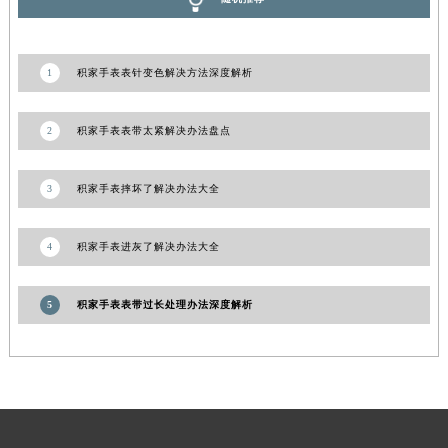
随机推荐
陕西省延安市宝塔区中心街积家售后服务中心（需提前预约）
陕西省榆林市榆阳区长兴路积家售后服务中心（需提前预约）
新疆维吾尔自治区阿克苏市东大街积家售后服务中心（需提前预约）
1
积家手表表针变色解决方法深度解析
新疆维吾尔自治区阿拉尔市胜利大道积家售后服务中心（需提前预约）
新疆维吾尔自治区阿拉山口市友好路积家售后服务中心（需提前预约）
2
积家手表表带太紧解决办法盘点
新疆维吾尔自治区阿勒泰市解放路积家售后服务中心（需提前预约）
新疆维吾尔自治区阿图什市光明路积家售后服务中心（需提前预约）
3
积家手表摔坏了解决办法大全
新疆维吾尔自治区白杨市军垦路积家售后服务中心（需提前预约）
新疆维吾尔自治区北屯市团结路积家售后服务中心（需提前预约）
4
积家手表进灰了解决办法大全
新疆维吾尔自治区博乐市博乐市北京路积家售后服务中心（需提前预约）
新疆维吾尔自治区昌吉市延安北路积家售后服务中心（需提前预约）
5
积家手表表带过长处理办法深度解析
新疆维吾尔自治区阜康市博峰路积家售后服务中心（需提前预约）
新疆维吾尔自治区哈密市伊州区建国北路积家售后服务中心（需提前预约）
新疆维吾尔自治区和田市和田市北京西路积家售后服务中心（需提前预约）
新疆维吾尔自治区胡杨河市胡杨河市胡杨路积家售后服务中心（需提前预约）
新疆维吾尔自治区霍尔果斯市亚欧北路积家售后服务中心（需提前预约）