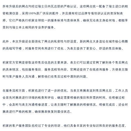
山东省泰安市泰山区财源街道泰山大街积家售后服务中心（需提前预约）
所有升级后的网点均经过瑞士日内瓦总部的严格认证。这些网点统一配备了瑞士进口的精
山东省威海市环翠区新威海路89号振华商厦一楼名表维修积家售后服务中心（需提前预约）
密检测仪器，采用100%原厂供应的配件，并且拥有经过品牌专项培训认证的资深制表
山东省潍坊市奎文区东风东街积家售后服务中心（需提前预约）
师。它们严格执行积家全球统一的服务标准与质保体系，确保无论表主身处何地，都能享
山东省枣庄市滕州市北辛路与善国路交叉口积家售后服务中心（需提前预约）
受到与瑞士本土相同的专业养护服务。
山东省淄博市张店区金晶大道积家售后服务中心（需提前预约）
此外，本次升级还全面强化了网点的私密性与舒适度。新的网点大多选址在城市核心商圈
上海市黄浦区南京东路299号宏伊国际广场写字楼8层806室积家售后服务中心（需提前预约）
的高端写字楼，对服务空间布局进行了优化，为表主提供了更安心、舒适的售后体验。
上海市徐汇区虹桥路3号港汇中心2座37层3705室积家售后服务中心（需提前预约）
浙江省杭州市上城区钱江路1366号华润大厦A座5层503-5室积家售后服务中心（需提前预约）
积家官方官网是获取这些售后信息的主要来源。表主们可以通过官网了解到各个售后网点
浙江省湖州市吴兴区劳动路积家售后服务中心（需提前预约）
的具体情况，包括服务项目、服务流程等内容。官网还提供了在线咨询服务，方便表主随
浙江省嘉兴市南湖区广益路705号嘉兴世界贸易中心A座13层1304室积家售后服务中心（需提前预约）
时与客户服务人员沟通，解答他们在售后过程中遇到的问题。
浙江省金华市金东区东市南街777号金华万达广场4号楼22楼2209室积家售后服务中心（需提前预约）
在服务流程方面，积家也进行了进一步的优化。当表主将腕表送到售后网点后，工作人员
浙江省丽水市莲都区解放街积家售后服务中心（需提前预约）
会首先对腕表进行详细的检查和评估，确定需要维修的项目和所需的时间。在维修过程
浙江省宁波市江北区大闸南路500号来福士广场办公楼20层2009室积家售后服务中心（需提前预约）
中，会及时与表主沟通维修进度，让表主随时了解腕表的维修情况。维修完成后，还会对
浙江省衢州市柯城区上街积家售后服务中心（需提前预约）
腕表进行严格的检测，确保腕表恢复到最佳状态。
浙江省绍兴市越城区胜利东路379号世茂天际中心写字楼8层805室积家售后服务中心（需提前预约）
浙江省舟山市定海区解放东路积家售后服务中心（需提前预约）
积家的客户服务团队也经过了专业的培训，他们具备丰富的专业知识和良好的服务态度。