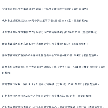
前预约）
内蒙古自治区呼和浩特市玉泉区大学西街70号华润万象城写字楼（鄂尔多斯大厦）23层2326室（需提前预约）
甘肃省兰州市七里河区西津西路16号兰州中心写字楼21层2102室（需提前预约）
宁波市江北区大闸南路500号来福士广场办公楼20层2009室（需提前预约）
重庆市解放碑渝中区民权路28号英利国际金融中心写字楼20层01室（需提前预约）
杭州市上城区钱江路1366号华润大厦写字楼A座5层503-5室（需提前预约）
黑龙江省大庆市萨尔图区会战大街积家售后服务中心（需提前预约）
黑龙江省鹤岗市向阳区红军路积家售后服务中心（需提前预约）
金华市金东区东市南街777号金华万达广场写字楼4号楼22层2209室（需提前预约）
黑龙江省黑河市爱辉区中央街积家售后服务中心（需提前预约）
黑龙江省鸡西市鸡冠区红军路积家售后服务中心（需提前预约）
绍兴市越城区胜利东路379号世茂天际中心写字楼8层805室（需提前预约）
黑龙江省佳木斯市向阳区长安路积家售后服务中心（需提前预约）
黑龙江省牡丹江市东安区太平路积家售后服务中心（需提前预约）
嘉兴市南湖区广益路705号嘉兴世界贸易中心写字楼A座13层1304室（需提前预约）
黑龙江省七台河市桃山区大同街积家售后服务中心（需提前预约）
南昌市红谷滩新区红谷中大道998号绿地双子塔（中央广场）A1座办公楼14层07室（需提
黑龙江省齐齐哈尔市龙沙区龙华路积家售后服务中心（需提前预约）
前预约）
黑龙江省双鸭山市尖山区新兴大街积家售后服务中心（需提前预约）
黑龙江省绥化市北林区新华街与康庄路交叉口积家售后服务中心（需提前预约）
济南市历下区经十路11111号华润中心写字楼（万象城）15层1508室（需提前预约）
黑龙江省伊春市伊美区通河路积家售后服务中心（需提前预约）
吉林省白城市洮北区明仁南街积家售后服务中心（需提前预约）
广州市天河区天河路230号万菱汇国际中心写字楼A塔7层704室（需提前预约）
吉林省白山市浑江区浑江大街积家售后服务中心（需提前预约）