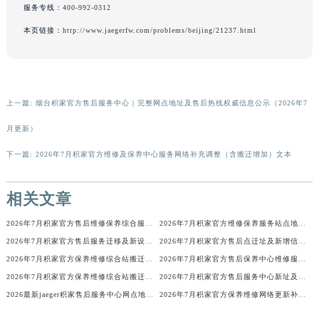
香港特别行政区尖沙咀区油尖旺区广东道积家售后服务中心（需提前预约）
服务专线：
400-992-0312
香港特别行政区金钟区中西区金钟道积家售后服务中心（需提前预约）
本页链接：
http://www.jaegerfw.com/problems/beijing/21237.html
香港特别行政区九龙区油尖旺区弥敦道积家售后服务中心（需提前预约）
香港特别行政区铜锣湾区湾仔区轩尼诗道积家售后服务中心（需提前预约）
河南省安阳市文峰区解放大道积家售后服务中心（需提前预约）
河南省鹤壁市淇滨区九州路积家售后服务中心（需提前预约）
上一篇:
烟台积家官方售后服务中心｜完整网点地址及售后热线权威信息公示（2026年7
河南省济源市沁园街道济水大道积家售后服务中心（需提前预约）
月更新）
河南省焦作市解放区解放路积家售后服务中心（需提前预约）
下一篇:
2026年7月积家官方维修及保养中心服务网络补充调整（含搬迁增加）文本
河南省开封市鼓楼区中山路积家售后服务中心（需提前预约）
河南省洛阳市西工区中州中路与解放路交叉口积家售后服务中心（需提前预约）
相关文章
河南省漯河市源汇区交通路积家售后服务中心（需提前预约）
河南省南阳市宛城区范蠡东路与南都路交叉口积家售后服务中心（需提前预约）
2026年7月积家官方售后维修保养综合服务网络补充发布定稿正式公开
2026年7月积家官方维修保养服务站点地址变动补充确认终稿
河南省平顶山市卫东区建设路积家售后服务中心（需提前预约）
2026年7月积家官方售后服务迁移及新设公告（最终版）
2026年7月积家官方售后点迁址及新增信息补充最终速递
2026年7月积家官方保养维修综合站搬迁及新增服务点补充确认说明
2026年7月积家官方售后保养中心维修服务点迁址开业快讯文本内容
河南省濮阳市大华龙区开州路绿城路交叉口积家售后服务中心（需提前预约）
2026年7月积家官方保养维修综合站搬迁及新增服务点补充确认内容公示
2026年7月积家官方售后服务中心新址及新增点正式公布
河南省三门峡市湖滨区和平路积家售后服务中心（需提前预约）
2026最新jaeger积家售后服务中心网点地址调研报告
2026年7月积家官方保养维修网络更新补充确认稿内容
河南省商丘市梁园区神火大道积家售后服务中心（需提前预约）