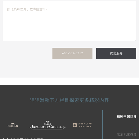
400-992-0312
提交服务
轻轻滑动下方栏目探索更多精彩内容
积家中国区服
北京积家维修