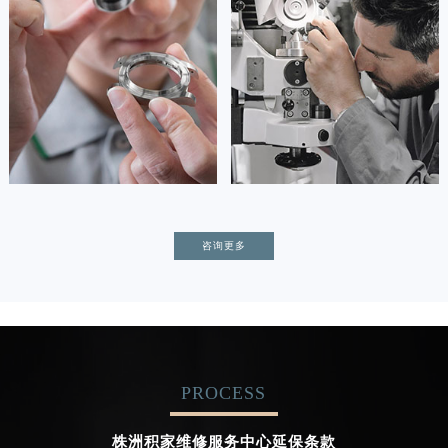
(积家保养中心)
(积家保养中心)
的高级技师之一
的高级技师之一
Tianjin Jaeger Maintain center
Nanjing Jaeger Maintain center


天津积家维修
上海积家保养
卡罗琳·卡桑德拉
辛迪·克莱门特
咨询更多
资深积家技师
资深积家技师
是积家售后服务中心
是积家售后服务中心
(积家保养中心)
(积家保养中心)
的高级技师之一
的高级技师之一
Chengdu Jaeger Maintain center
Beijing Jaeger Maintain center
PROCESS


成都积家维修
北京积家售后服务中心
株洲积家维修服务中心延保条款