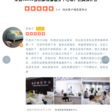





5.0
综合客户满意度评分
Lv6
坏孩子





手表出了些小问题，听朋友说起这家店，所以拿过来给店里维修师傅
看一下，店里环境很干净，服务态度很好，维修师傅很专业，没多久
就修好了，修完的手表跟新的一样，整体还是很不错的。很久没戴皮
带都裂开了，本来以为只能去王府井了，之后在点评看到这边有一
家，停车方便，比较好找，网友评价还不错，抱着怀疑的心态过来


的，没想到这家株洲积家维修服务中心（株洲积家保养中心）的师傅
是很专业的，很快更换完毕，还给免费清理了一下凹槽灰尘。推荐这
家!
2026-8-9 2:43
更新于
株洲积家维修服务中心