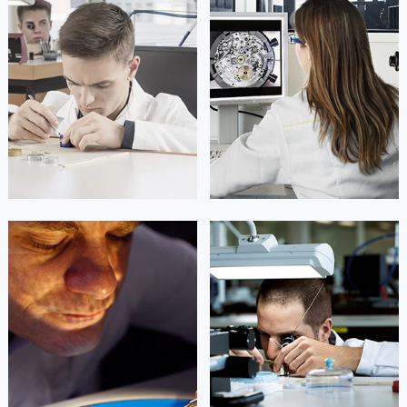
凯罗尔·切尔西
达芙妮·克劳迪娅
资深积家技师
资深积家技师
是积家售后服务中心
是积家售后服务中心
(积家保养中心)
(积家保养中心)
的高级技师之一
的高级技师之一
Beijing Jaeger Maintain center
Shanghai Jaeger Maintain center


北京积家维修
上海积家维修