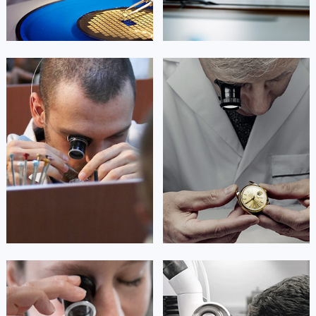
艾德琳·亚历桑德拉
艾莉森·安吉莉亚
资深积家技师
资深积家技师
是积家售后服务中心
是积家售后服务中心
(积家保养中心)
(积家保养中心)
的高级技师之一
的高级技师之一
Guangzhou Jaeger Maintain center
Shenzhen Jaeger Maintain center


广州积家维修
深圳积家维修
安尼塔·阿普里尔
贝亚特·布兰奇
资深积家技师
资深积家技师
是积家售后服务中心
是积家售后服务中心