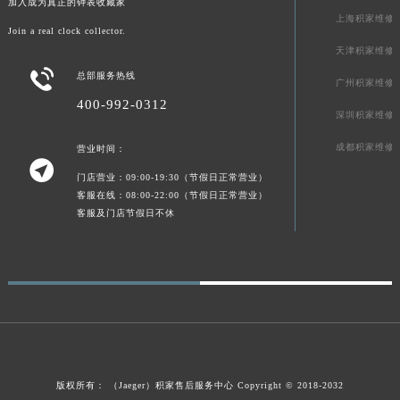
加入成为真正的钟表收藏家
上海积家维修
Join a real clock collector.
天津积家维修

总部服务热线
广州积家维修
400-992-0312
深圳积家维修
成都积家维修
营业时间：

门店营业：09:00-19:30（节假日正常营业）
客服在线：08:00-22:00（节假日正常营业）
客服及门店节假日不休
版权所有：
（Jaeger）
积家售后服务中心
Copyright © 2018-2032