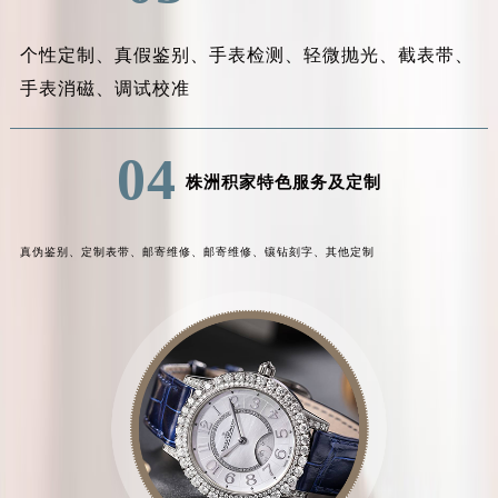
个性定制、
真假鉴别、
手表检测、
轻微抛光、
截表带、
手表消磁、
调试校准
04
株洲积家特色服务及定制
真伪鉴别、
定制表带、
邮寄维修、
邮寄维修、
镶钻刻字、
其他定制