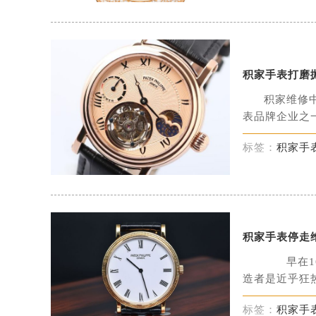
积家手表打磨
积家维修
表品牌企业之一
标签：
积家手
积家手表停走
早在16
造者是近乎狂热
标签：
积家手