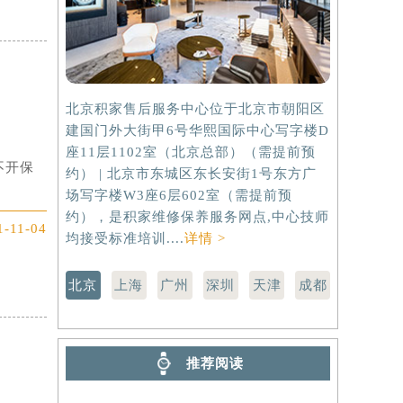
北京积家售后服务中心位于北京市朝阳区
上海积家售
建国门外大街甲6号华熙国际中心写字楼D
虹桥路3号港
座11层1102室（北京总部）（需提前预
室（需提前
不开保
约） | 北京市东城区东长安街1号东方广
路299号
场写字楼W3座6层602室（需提前预
（需提前预
约），是积家维修保养服务网点,中心技师
点,中心技师
1-11-04
均接受标准培训....
详情 >
北京
上海
广州
深圳
天津
成都
推荐阅读