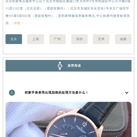
北京积家售后服务中心位于北京市朝阳区建国门外大街甲6号华熙国际中心写字楼D座
上
11层1102室（北京总部）（需提前预约） | 北京市东城区东长安街1号东方广场写字
（
楼W3座6层602室（需提前预约），是积家维修保养服务网点,中心技师均接受标准培
前
训....
详情 >
北京
上海
广州
深圳
天津
成都
推荐阅读
1
积家手表表壳出现划痕的处理方法是什么！