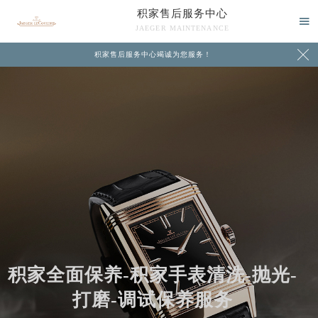
积家售后服务中心

JAEGER MAINTENANCE

积家售后服务中心竭诚为您服务！
中心介绍
联系我们
积家全面保养-积家手表清洗-抛光-
打磨-调试保养服务