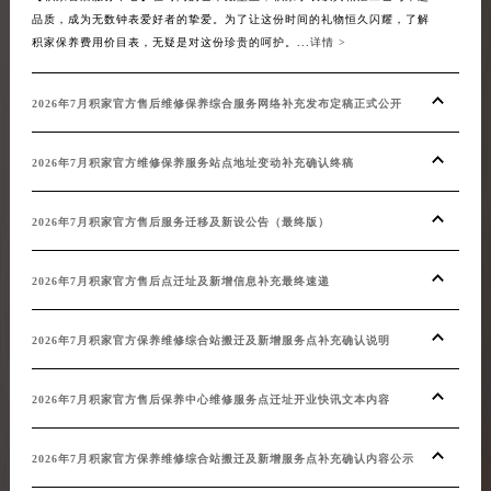
品质，成为无数钟表爱好者的挚爱。为了让这份时间的礼物恒久闪耀，了解
化升
积家保养费用价目表，无疑是对这份珍贵的呵护。...
详情 >
等一
系，
积家官
2026年7月积家官方售后维修保养综合服务网络补充发布定稿正式公开
20
2026年7月积家官方维修保养服务站点地址变动补充确认终稿
20
2026年7月积家官方售后服务迁移及新设公告（最终版）
20
2026年7月积家官方售后点迁址及新增信息补充最终速递
20
2026年7月积家官方保养维修综合站搬迁及新增服务点补充确认说明
202
2026年7月积家官方售后保养中心维修服务点迁址开业快讯文本内容
20
2026年7月积家官方保养维修综合站搬迁及新增服务点补充确认内容公示