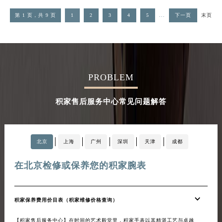
第 1 页，共 9 页
1
2
3
4
5
...
下一页
末页
PROBLEM
积家售后服务中心常见问题解答
北京
上海
广州
深圳
天津
成都
在北京检修或保养您的积家腕表
在
积家保养费用价目表（积家维修价格查询）
20
【积家售后服务中心】在时间的艺术殿堂里，积家手表以其精湛工艺与卓越
【积