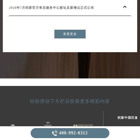
20
2026年7月积家官方售后服务中心新址及新增点正式公布
增）
查看更多
轻轻滑动下方栏目探索更多精彩内容
积家中国区服

400-992-0312
北京积家维修