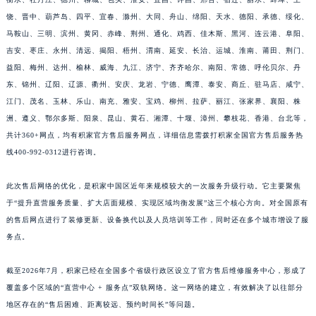
江西省景德镇市珠山区珠山中路积家售后服务中心（需提前预约）
饶、晋中、葫芦岛、四平、宜春、滁州、大同、舟山、绵阳、天水、德阳、承德、绥化、
江西省九江市浔阳区浔阳路积家售后服务中心（需提前预约）
马鞍山、三明、滨州、黄冈、赤峰、荆州、通化、鸡西、佳木斯、黑河、连云港、阜阳、
吉安、枣庄、永州、清远、揭阳、梧州、渭南、延安、长治、运城、淮南、莆田、荆门、
江西省南昌市红谷滩新区红谷中大道998号绿地双子塔（中央广场）A1座办公楼14层1407室积家售后服务中心（需提前预约）
益阳、梅州、达州、榆林、威海、九江、济宁、齐齐哈尔、南阳、常德、呼伦贝尔、丹
江西省萍乡市安源区萍安北大道与康庄路交叉口积家售后服务中心（需提前预约）
东、锦州、辽阳、辽源、衢州、安庆、龙岩、宁德、鹰潭、泰安、商丘、驻马店、咸宁、
江西省上饶市信州区滨江西路积家售后服务中心（需提前预约）
江门、茂名、玉林、乐山、南充、雅安、宝鸡、柳州、拉萨、丽江、张家界、襄阳、株
江西省新余市渝水区北湖西路积家售后服务中心（需提前预约）
洲、遵义、鄂尔多斯、阳泉、昆山、黄石、湘潭、十堰、漳州、攀枝花、香港、台北等，
江西省宜春市袁州区中山中路积家售后服务中心（需提前预约）
共计360+网点，均有积家官方售后服务网点，详细信息需拨打积家全国官方售后服务热
江西省鹰潭市月湖区胜利东路积家售后服务中心（需提前预约）
线400-992-0312进行咨询。
山东省德州市德城区东风中路积家售后服务中心（需提前预约）
此次售后网络的优化，是积家中国区近年来规模较大的一次服务升级行动。它主要聚焦
山东省东营市东营区济南路积家售后服务中心（需提前预约）
于“提升直营服务质量、扩大店面规模、实现区域均衡发展”这三个核心方向。对全国原有
山东省济南市历下区经十路11111号华润中心写字楼（万象城）15层1508室积家售后服务中心（需提前预约）
的售后网点进行了装修更新、设备换代以及人员培训等工作，同时还在多个城市增设了服
山东省济宁市任城区太白楼路积家售后服务中心（需提前预约）
务点。
山东省莱芜市文化南路8号银座商城名表维修一楼名表维修积家售后服务中心（需提前预约）
山东省临沂市兰山区解放路积家售后服务中心（需提前预约）
截至2026年7月，积家已经在全国多个省级行政区设立了官方售后维修服务中心，形成了
覆盖多个区域的“直营中心 + 服务点”双轨网络。这一网络的建立，有效解决了以往部分
山东省日照市东港区烟台路积家售后服务中心（需提前预约）
地区存在的“售后困难、距离较远、预约时间长”等问题。
山东省泰安市泰山区财源街道泰山大街积家售后服务中心（需提前预约）