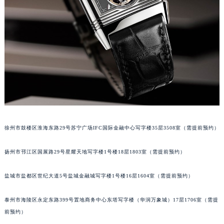
苏州市苏州工业园区星港街199号苏州中心办公楼C座22层08室（需提前预约）
武汉市江汉区解放大道686号世界贸易大厦38层09室（需提前预约）
南宁市青秀区金湖路59号地王大厦12楼1224室（需提前预约）
合肥市蜀山区潜山路111号万象城华润大厦B座12楼03室（需提前预约）
泉州市丰泽区宝洲路729号浦西万达中心写字楼A座7楼709室（需提前预约）
青岛市南区山东路6号华润大厦B座22层04室（需提前预约）
烟台市芝罘区胜利路139号万达金融中心A座907室（需提前预约）
长春市朝阳区西安大路727号中银大厦A座(旺进大厦)18层09室（需提前预约）
贵阳市南明区都司高架桥路33号亨特国际金融中心14楼14D（需提前预约）
徐州市鼓楼区淮海东路29号苏宁广场IFC国际金融中心写字楼35层3508室（需提前预约）
昆明市盘龙区北京路928号同德昆明广场写字楼10层06室（需提前预约）
石家庄市长安区中山东路39号勒泰中心写字楼B座13层07室（需提前预约）
扬州市邗江区国展路29号星耀天地写字楼1号楼18层1803室（需提前预约）
西安市碑林区南关正街88号华侨城长安国际中心E座6楼10室（需提前预约）
盐城市盐都区世纪大道5号盐城金融城写字楼1号楼16层1604室（需提前预约）
海口市龙华区金贸东路5号海口华润大厦B座17层1707室（需提前预约）
唐山市路南区新华东道100号万达广场写字楼A座10层1002室（需提前预约）
泰州市海陵区永定东路399号置地商务中心东塔写字楼（华润万象城）17层1706室（需提
台州市椒江区东海大道1800号腾达中心东1幢20楼2002室（需提前预约）
前预约）
内蒙古自治区呼和浩特市玉泉区大学西街70号华润万象城写字楼（鄂尔多斯大厦）23层2326室（需提前预约）