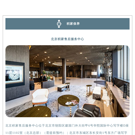
河南省信阳市浉河区东方红大道积家售后服务中心（需提前预约）
河南省许昌市魏都区建安大道与八龙路交叉口积家售后服务中心（需提前预约）
河南省郑州市二七区民主路10号华润大厦29层2905室积家售后服务中心（需提前预约）
积家保养
河南省周口市川汇区七一路积家售后服务中心（需提前预约）
北京积家售后服务中心
河南省驻马店市驿城区乐山大道与置地大道交叉口积家售后服务中心（需提前预约）
湖北省鄂州市鄂城区文星大道积家售后服务中心（需提前预约）
湖北省黄冈市黄州区赤壁大道积家售后服务中心（需提前预约）
湖北省黄石市黄石港区武汉路积家售后服务中心（需提前预约）
湖北省荆门市东宝中天街步行街积家售后服务中心（需提前预约）
湖北省荆州市荆州区荆中路积家售后服务中心（需提前预约）
湖北省十堰市茅箭区人民北路积家售后服务中心（需提前预约）
湖北省随州市曾都区青年路积家售后服务中心（需提前预约）
湖北省咸宁市咸安区长安大道积家售后服务中心（需提前预约）
湖北省襄阳市樊城区长虹路与人民路交叉口积家售后服务中心（需提前预约）
湖北省孝感市孝南区复兴大道积家售后服务中心（需提前预约）
北京积家售后服务中心位于北京市朝阳区建国门外大街甲6号华熙国际中心写字楼D座
上
湖北省宜昌市西陵区夷陵大道与港窑路积家售后服务中心（需提前预约）
11层1102室（北京总部）（需提前预约） | 北京市东城区东长安街1号东方广场写字
（