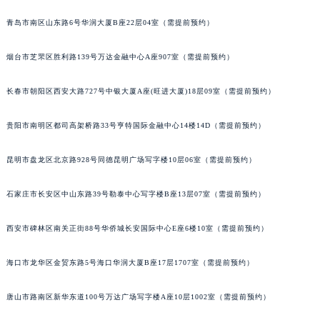
安徽省亳州市谯城区魏武大道积家售后服务中心（需提前预约）
青岛市南区山东路6号华润大厦B座22层04室（需提前预约）
安徽省池州市贵池区长江路积家售后服务中心（需提前预约）
安徽省滁州市琅琊区南谯北路积家售后服务中心（需提前预约）
烟台市芝罘区胜利路139号万达金融中心A座907室（需提前预约）
安徽省阜阳市颍州区颍州北路积家售后服务中心（需提前预约）
长春市朝阳区西安大路727号中银大厦A座(旺进大厦)18层09室（需提前预约）
安徽省淮北市相山区淮海路积家售后服务中心（需提前预约）
安徽省淮南市田家庵区国庆中路积家售后服务中心（需提前预约）
贵阳市南明区都司高架桥路33号亨特国际金融中心14楼14D（需提前预约）
安徽省黄山市屯溪区黄山西路积家售后服务中心（需提前预约）
安徽省六安市金安区解放中路积家售后服务中心（需提前预约）
昆明市盘龙区北京路928号同德昆明广场写字楼10层06室（需提前预约）
安徽省马鞍山市雨山区湖南西路积家售后服务中心（需提前预约）
安徽省宿州市埇桥区人民中路积家售后服务中心（需提前预约）
石家庄市长安区中山东路39号勒泰中心写字楼B座13层07室（需提前预约）
安徽省铜陵市铜官区石城大道积家售后服务中心（需提前预约）
西安市碑林区南关正街88号华侨城长安国际中心E座6楼10室（需提前预约）
安徽省芜湖市镜湖区中山路步行街积家售后服务中心（需提前预约）
安徽省宣城市宣州区叠嶂西路积家售后服务中心（需提前预约）
海口市龙华区金贸东路5号海口华润大厦B座17层1707室（需提前预约）
福建省龙岩市新罗区九一南路积家售后服务中心（需提前预约）
福建省南平市建阳区人民西路积家售后服务中心（需提前预约）
唐山市路南区新华东道100号万达广场写字楼A座10层1002室（需提前预约）
福建省宁德市蕉城区天湖东路积家售后服务中心（需提前预约）