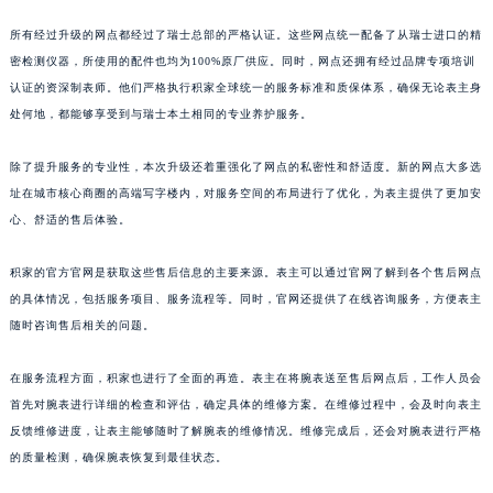
山东省威海市环翠区新威海路89号振华商厦一楼名表维修积家售后服务中心（需提前预约）
所有经过升级的网点都经过了瑞士总部的严格认证。这些网点统一配备了从瑞士进口的精
山东省潍坊市奎文区东风东街积家售后服务中心（需提前预约）
密检测仪器，所使用的配件也均为100%原厂供应。同时，网点还拥有经过品牌专项培训
山东省枣庄市滕州市北辛路与善国路交叉口积家售后服务中心（需提前预约）
认证的资深制表师。他们严格执行积家全球统一的服务标准和质保体系，确保无论表主身
山东省淄博市张店区金晶大道积家售后服务中心（需提前预约）
处何地，都能够享受到与瑞士本土相同的专业养护服务。
上海市黄浦区南京东路299号宏伊国际广场写字楼8层806室积家售后服务中心（需提前预约）
除了提升服务的专业性，本次升级还着重强化了网点的私密性和舒适度。新的网点大多选
上海市徐汇区虹桥路3号港汇中心2座37层3705室积家售后服务中心（需提前预约）
址在城市核心商圈的高端写字楼内，对服务空间的布局进行了优化，为表主提供了更加安
浙江省杭州市上城区钱江路1366号华润大厦A座5层503-5室积家售后服务中心（需提前预约）
心、舒适的售后体验。
浙江省湖州市吴兴区劳动路积家售后服务中心（需提前预约）
浙江省嘉兴市南湖区广益路705号嘉兴世界贸易中心A座13层1304室积家售后服务中心（需提前预约）
积家的官方官网是获取这些售后信息的主要来源。表主可以通过官网了解到各个售后网点
浙江省金华市金东区东市南街777号金华万达广场4号楼22楼2209室积家售后服务中心（需提前预约）
的具体情况，包括服务项目、服务流程等。同时，官网还提供了在线咨询服务，方便表主
随时咨询售后相关的问题。
浙江省丽水市莲都区解放街积家售后服务中心（需提前预约）
浙江省宁波市江北区大闸南路500号来福士广场办公楼20层2009室积家售后服务中心（需提前预约）
在服务流程方面，积家也进行了全面的再造。表主在将腕表送至售后网点后，工作人员会
浙江省衢州市柯城区上街积家售后服务中心（需提前预约）
首先对腕表进行详细的检查和评估，确定具体的维修方案。在维修过程中，会及时向表主
浙江省绍兴市越城区胜利东路379号世茂天际中心写字楼8层805室积家售后服务中心（需提前预约）
反馈维修进度，让表主能够随时了解腕表的维修情况。维修完成后，还会对腕表进行严格
浙江省舟山市定海区解放东路积家售后服务中心（需提前预约）
的质量检测，确保腕表恢复到最佳状态。
澳门特别行政区大堂区议事亭前地（新马路）积家售后服务中心（需提前预约）