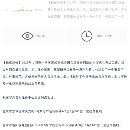
【积家维修】2026年，积家中国区正式完成全国售后服
徐州市鼓楼区淮海东路29号苏宁广场IFC国际金融中心写字楼35层3508室（需提前预约）
务网络的全面优化升级工作。通过对网点进行改造、扩大
扬州市邗江区国展路29号星耀天地写字楼1号楼18层1803室（需提前预约）
服务范围、重塑服务流程等一系列举措，构建起了一个覆
盐城市盐都区世纪大道5号盐城金融城写字楼1号楼16层1604室（需提前预约）
盖广泛、标准规范、方便高效的官方售后体系，极大地
泰州市海陵区永定东路399号置地商务中心东塔写字楼（华润万象城）17层1706室（需提前预约）
提…

92 次
2026-07-04
宁波市江北区大闸南路500号来福士广场办公楼20层2009室（需提前预约）
杭州市上城区钱江路1366号华润大厦写字楼A座5层503-5室（需提前预约）
金华市金东区东市南街777号金华万达广场写字楼4号楼22层2209室（需提前预约）
绍兴市越城区胜利东路379号世茂天际中心写字楼8层805室（需提前预约）
【
积家维修
】2026年，积家中国区正式完成全国售后服务网络的全面优化升级工作。通
过对网点进行改造、扩大服务范围、重塑服务流程等一系列举措，构建起了一个覆盖广
嘉兴市南湖区广益路705号嘉兴世界贸易中心写字楼A座13层1304室（需提前预约）
泛、标准规范、方便高效的官方售后体系，极大地提升了中国表主的售后体验，全力守护
南昌市红谷滩新区红谷中大道998号绿地双子塔（中央广场）A1座办公楼14层07室（需提前预约）
每一枚积家腕表的品质与价值。
济南市历下区经十路11111号华润中心写字楼（万象城）15层1508室（需提前预约）
广州市天河区天河路230号万菱汇国际中心写字楼A塔7层704室（需提前预约）
积家官方售后服务中心全国网点地址：
广州市越秀区环市东路371-375号世界贸易中心大厦南塔写字楼15层07室（需提前预约）
深圳市罗湖区深南东路5001号华润大厦写字楼17层1701室（需提前预约）
北京市东城区东长安街1号东方广场写字楼W3座6层602室（需提前预约）
惠州市惠城区江北文昌一路7号华贸大厦写字楼1座30层05室（需提前预约）
北京市朝阳区建国门外大街甲6号华熙国际中心写字楼D座11层1102室（需提前预约）
厦门市思明区湖滨东路95号华润大厦写字楼B座11层1104室（需提前预约）