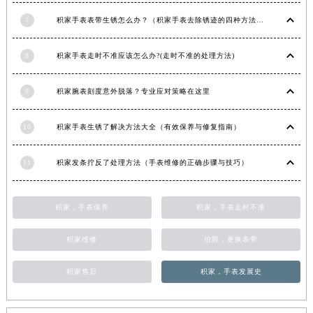
青海省果洛藏族自治州玛沁县团结路积家售后服务中心（需提前预约）
7
积家手表表带生锈怎么办？（积家手表去除锈迹的四种方法）
青海省海北藏族自治州海晏县将军路积家售后服务中心（需提前预约）
青海省海东市乐都区滨河路积家售后服务中心（需提前预约）
8
积家手表走时不准应该怎么办?(走时不准的处理方法)
青海省海南藏族自治州共和县青海湖大街积家售后服务中心（需提前预约）
9
积家腕表刻度意外脱落？专业应对策略在这里
青海省海西蒙古族藏族自治州德令哈市柴达木路积家售后服务中心（需提前预约）
青海省黄南藏族自治州同仁市德合隆路积家售后服务中心（需提前预约）
10
积家手表生锈了解决方法大全（有效保养与修复指南）
青海省西宁市城西区海湖新区西关大道积家售后服务中心（需提前预约）
青海省玉树藏族自治州结古镇胜利路积家售后服务中心（需提前预约）
11
积家发条拧反了处理方法（手表维修的正确步骤与技巧）
陕西省安康市汉滨区金州路积家售后服务中心（需提前预约）
陕西省宝鸡市渭滨区经二路积家售后服务中心（需提前预约）
积家，手表保养
积家，手表走时不准
陕西省汉中市汉台区北大街积家售后服务中心（需提前预约）
陕西省商洛市商州区州城街积家售后服务中心（需提前预约）
积家维修
伯爵，更换表带
陕西省铜川市王益区红旗街积家售后服务中心（需提前预约）
陕西省渭南市临渭区东风大街积家售后服务中心（需提前预约）
积家售后
积家，手表发展史
陕西省咸阳市秦都区沣西新城统一西路与白马河路交汇处积家售后服务中心（需提前预约）
陕西省延安市宝塔区中心街积家售后服务中心（需提前预约）