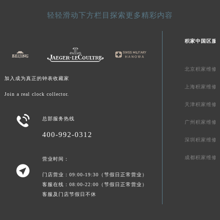
新疆维吾尔自治区可克达拉市幸福路积家售后服务中心（需提前预约）
轻轻滑动下方栏目探索更多精彩内容
新疆维吾尔自治区克拉玛依市克拉玛依区友谊路积家售后服务中心（需提前预约）
新疆维吾尔自治区库车市库车市文化东路积家售后服务中心（需提前预约）
积家中国区服
新疆维吾尔自治区库尔勒市库尔勒市人民东路积家售后服务中心（需提前预约）
新疆维吾尔自治区奎屯市团结西街积家售后服务中心（需提前预约）
北京积家维修
新疆维吾尔自治区昆玉市昆泉街积家售后服务中心（需提前预约）
加入成为真正的钟表收藏家
上海积家维修
新疆维吾尔自治区沙湾市三道河子镇世纪大道南路积家售后服务中心（需提前预约）
Join a real clock collector.
天津积家维修
新疆维吾尔自治区石河子市北二路积家售后服务中心（需提前预约）

总部服务热线
新疆维吾尔自治区双河市光明路积家售后服务中心（需提前预约）
广州积家维修
新疆维吾尔自治区塔城市塔城地区闻琴路积家售后服务中心（需提前预约）
400-992-0312
深圳积家维修
新疆维吾尔自治区铁门关市兴疆路积家售后服务中心（需提前预约）
成都积家维修
营业时间：
新疆维吾尔自治区图木舒克市图木舒克市中兴街积家售后服务中心（需提前预约）

新疆维吾尔自治区吐鲁番市高昌区文化中路文化中路积家售后服务中心（需提前预约）
门店营业：09:00-19:30（节假日正常营业）
客服在线：08:00-22:00（节假日正常营业）
新疆维吾尔自治区乌苏市乌鲁木齐北路积家售后服务中心（需提前预约）
客服及门店节假日不休
新疆维吾尔自治区五家渠市长征西街积家售后服务中心（需提前预约）
新疆维吾尔自治区新星市东风路积家售后服务中心（需提前预约）