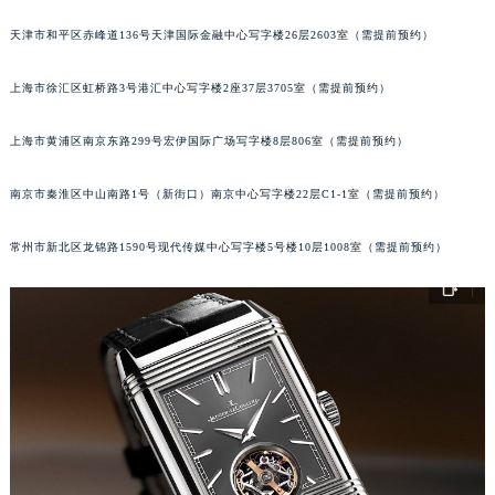
福州市鼓楼区五四路128-1号恒力城写字楼15层03室（需提前预约）
天津市和平区赤峰道136号天津国际金融中心写字楼26层2603室（需提前预约）
成都市锦江区人民东路6号SAC东原中心写字楼24层2406B室（需提前预约）
重庆市江北区观音桥步行街2号融恒时代广场写字楼9层902室（需提前预约）
上海市徐汇区虹桥路3号港汇中心写字楼2座37层3705室（需提前预约）
长沙市芙蓉区定王台街道建湘路393号世茂环球金融中心写字楼（芙蓉广场）10层13室（需提前预约）
上海市黄浦区南京东路299号宏伊国际广场写字楼8层806室（需提前预约）
郑州市二七区铭功路10号华润大厦写字楼29层2905室（需提前预约）
太原市迎泽区解放路15号亨得利名表服务中心（品牌授权店）3层整层（需提前预约）
南京市秦淮区中山南路1号（新街口）南京中心写字楼22层C1-1室（需提前预约）
沈阳市沈河区中街路137号亨得利名表服务中心（品牌授权店）1层整层（需提前预约）
沈阳市沈河区中街路83号亨得利名表服务中心（品牌授权店）1层整层（需提前预约）
常州市新北区龙锦路1590号现代传媒中心写字楼5号楼10层1008室（需提前预约）
乌鲁木齐市天山区红山路26号时代广场（CCMALL）C座17层17-B（需提前预约）
温州市鹿城区锦绣路1067号置信广场10层1015室（需提前预约）
哈尔滨市道里区友谊西路600号富力中心T2座写字楼29层03室（需提前预约）
大连市中山区人民路15号国际金融大厦7层G室（需提前预约）
佛山市禅城区季华五路57号万科金融中心C座12层1205室（需提前预约）
东莞市东城街道鸿福东路1号民盈国贸中心T1写字楼9层907室（需提前预约）
无锡市梁溪区人民中路139号恒隆广场写字楼1座11层1104室（需提前预约）
南通市崇川区工农路57号圆融广场写字楼16层1603室（需提前预约）