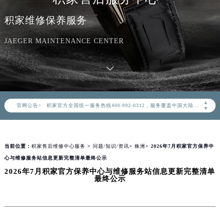
积家维修保养服务
JAEGER MAINTENANCE CENTER
2026年8月积家中国区售后服务网络优化升级公告
2026年8月积家全国官方售后客户服务热线：400-992-0312
▲
官网公告>
积家官方全国统一服务热线400-992-0312，服务覆盖中国大陆、香港、澳门、台湾全部区域（非大陆需加拨“+86”）
▼
2026年8月积家售后服务中心最新网点地址：
北京市朝阳区建国门外大街甲6号华熙国际中心写字楼D座11层1102室（北京总部）（需提前预约）
当前位置：
积家售后维修中心服务
>
问题/知识/资讯
>
株洲
> 2026年7月积家官方保养中
北京市东城区东长安街1号东方广场写字楼W3座6层602室（需提前预约）
心与维修服务站信息更新完整清单最终公示
天津市和平区赤峰道136号天津国际金融中心写字楼26层2603室（需提前预约）
2026年7月积家官方保养中心与维修服务站信息更新完整清单
上海市徐汇区虹桥路3号港汇中心写字楼2座37层3705室（需提前预约）
最终公示
上海市黄浦区南京东路299号宏伊国际广场写字楼8层806室（需提前预约）
南京市秦淮区中山南路1号（新街口）南京中心写字楼22层C1-1室（需提前预约）
常州市新北区龙锦路1590号现代传媒中心写字楼5号楼10层1008室（需提前预约）