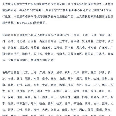
上述所有积家官方售后服务地址服务范围均为全国，全部可选择到店或邮寄服务，注意提
福建省莆田市城厢区霞林街道荔华东大道积家售后服务中心（需提前预约）
前预约即可。截至2026年7月4日，最新积家官方售后服务中心网点布局已覆盖34个省级
福建省三明市三元区东乾二路积家售后服务中心（需提前预约）
行政区，中国所有省份均可找到积家的官方售后服务门店，注意需拨打积家全国官方售后
福建省漳州市龙文区步港路积家售后服务中心（需提前预约）
服务热线：400-992-0312进行预约。
江苏省常州市新北区龙锦路1590号现代传媒中心5号楼10层1008室积家售后服务中心（需提前预约）
江苏省淮安市清江浦区淮海北路积家售后服务中心（需提前预约）
目前
积家售后
服务中心网点已覆盖全国34个省级行政区：北京、上海、天津、重庆、澳
江苏省连云港市海州区通灌北路积家售后服务中心（需提前预约）
门、香港、河北省、山西省、内蒙古自治区、辽宁省、吉林省、黑龙江省、江苏省、浙江
省、安徽省、福建省、江西省、山东省、台湾省、河南省、湖北省、湖南省、广东省、广
江苏省南京市秦淮区中山南路1号南京中心22层22-C1-C3室积家售后服务中心（需提前预约）
西壮族自治区、海南省、四川省、贵州省、云南省、西藏自治区、陕西省、甘肃省、青海
江苏省宿迁市宿城区西湖路积家售后服务中心（需提前预约）
省、宁夏回族自治区、新疆维吾尔自治区；
江苏省泰州市海陵区永定东路399号置地商务中心东塔（华润万象城）17层1706室积家售后服务中心（需提前预约）
江苏省徐州市鼓楼区淮海东路29号苏宁广场IFC国际金融中心35层3508室积家售后服务中心（需提前预约）
地级市已覆盖：北京、上海、广州、深圳、成都、杭州、天津、南京、重庆、郑州、长
江苏省盐城市盐都区世纪大道5号盐城金融城写字楼1号楼16层1604室积家售后服务中心（需提前预约）
沙、宁波、厦门、福州、南昌、金华、嘉兴、扬州、常州、绍兴、徐州、盐城、泰州、济
江苏省扬州市邗江区国展路29号星耀天地写字楼1号楼18层1803室积家售后服务中心（需提前预约）
南、惠州、苏州、武汉、西安、青岛、无锡、温州、沈阳、大连、海口、三亚、佛山、东
莞、珠海、哈尔滨、合肥、昆明、太原、石家庄、南宁、南通、长春、烟台、唐山、廊
江苏省镇江市京口区中山东路积家售后服务中心（需提前预约）
坊、保定、贵阳、泉州、台州、湖州、中山、乌鲁木齐、洛阳、邯郸、秦皇岛、澳门、西
江西省抚州市临川区赣东大道积家售后服务中心（需提前预约）
宁、潍坊、呼和浩特、沧州、鞍山、赣州、临沂、岳阳、平顶山、镇江、桂林、芜湖、汕
江西省赣州市章贡区文清路积家售后服务中心（需提前预约）
头、淄博、兰州、银川、郴州、大庆、张家口、衡阳、焦作、周口、邵阳、亳州、新乡、
江西省吉安市吉州区井冈山大道积家售后服务中心（需提前预约）
衡水、牡丹江、德州、聊城、包头、淮安、宜昌、许昌、邢台、宿迁、丽水、蚌埠、上