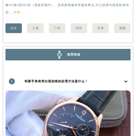
楼W3座6层602室（需提前预约），是积家维修保养服务网点,中心技师均接受标准培
前
湖南省常德市武陵区人民路积家售后服务中心（需提前预约）
训....
详情 >
湖南省郴州市北湖区国庆北路积家售后服务中心（需提前预约）
湖南省衡阳市雁峰区解放路积家售后服务中心（需提前预约）
北京
上海
广州
深圳
天津
成都
湖南省怀化市鹤城区迎丰中路积家售后服务中心（需提前预约）
湖南省娄底市娄星区长青街积家售后服务中心（需提前预约）
湖南省邵阳市双清区东风路积家售后服务中心（需提前预约）
推荐阅读
湖南省湘潭市雨湖区莲城大道积家售后服务中心（需提前预约）
湖南省益阳市赫山区桃花仑路积家售后服务中心（需提前预约）
湖南省永州市冷水滩区永州大道与中兴路交叉口积家售后服务中心（需提前预约）
1
积家手表表壳出现划痕的处理方法是什么！
湖南省岳阳市岳阳楼区东茅岭路积家售后服务中心（需提前预约）
湖南省张家界市永定区解放路积家售后服务中心（需提前预约）
湖南省长沙市芙蓉区建湘路393号世茂环球金融中心写字楼10层1013室积家售后服务中心（需提前预约）
湖南省株洲市芦淞区建设南路积家售后服务中心（需提前预约）
甘肃省白银市白银区北京路积家售后服务中心（需提前预约）
甘肃省定西市安定区解放路积家售后服务中心（需提前预约）
甘肃省敦煌市沙州镇阳关中路积家售后服务中心（需提前预约）