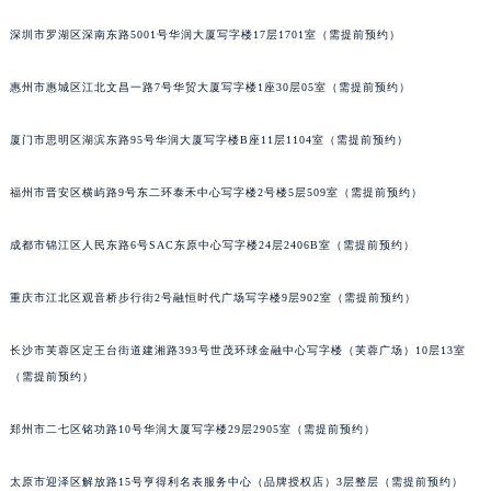
吉林省辽源市龙山区人民大街积家售后服务中心（需提前预约）
深圳市罗湖区深南东路5001号华润大厦写字楼17层1701室（需提前预约）
吉林省梅河口市新华街道梅河大街积家售后服务中心（需提前预约）
吉林省四平市铁东区紫气大路与南九经街交汇处积家售后服务中心（需提前预约）
惠州市惠城区江北文昌一路7号华贸大厦写字楼1座30层05室（需提前预约）
吉林省松原市宁江区五环大街积家售后服务中心（需提前预约）
厦门市思明区湖滨东路95号华润大厦写字楼B座11层1104室（需提前预约）
吉林省通化市东昌区环通乡江南大街积家售后服务中心（需提前预约）
吉林省延边市延吉市解放路积家售后服务中心（需提前预约）
福州市晋安区横屿路9号东二环泰禾中心写字楼2号楼5层509室（需提前预约）
辽宁省鞍山市铁东区站前街积家售后服务中心（需提前预约）
辽宁省本溪市平山区胜利路积家售后服务中心（需提前预约）
成都市锦江区人民东路6号SAC东原中心写字楼24层2406B室（需提前预约）
辽宁省朝阳市双塔区新华路积家售后服务中心（需提前预约）
辽宁省丹东市振兴区七经街积家售后服务中心（需提前预约）
重庆市江北区观音桥步行街2号融恒时代广场写字楼9层902室（需提前预约）
辽宁省抚顺市新抚区东一路积家售后服务中心（需提前预约）
长沙市芙蓉区定王台街道建湘路393号世茂环球金融中心写字楼（芙蓉广场）10层13室
辽宁省阜新市海州区解放大街积家售后服务中心（需提前预约）
（需提前预约）
辽宁省葫芦岛市连山区中央路积家售后服务中心（需提前预约）
辽宁省锦州市古塔区中央大街积家售后服务中心（需提前预约）
郑州市二七区铭功路10号华润大厦写字楼29层2905室（需提前预约）
辽宁省辽阳市白塔区新运大街积家售后服务中心（需提前预约）
辽宁省盘锦市兴隆台区石油大街积家售后服务中心（需提前预约）
太原市迎泽区解放路15号亨得利名表服务中心（品牌授权店）3层整层（需提前预约）