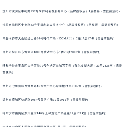
辽宁省铁岭市银州区南马路积家售后服务中心（需提前预约）
沈阳市沈河区中街路137号亨得利名表服务中心（品牌授权店）1层整层（需提前预约）
辽宁省营口市站前区市府路与渤海大街交叉口积家售后服务中心（需提前预约）
辽宁省沈阳市沈河区中街路137号亨得利名表维修授权店1楼积家售后服务中心（需提前预约）
沈阳市沈河区中街路83号亨得利名表服务中心（品牌授权店）1层整层（需提前预约）
辽宁省沈阳市沈河区中街路83号亨得利名表维修授权店1楼积家售后服务中心（需提前预约）
北京市朝阳区建国门外大街甲6号华熙国际中心D座11层1102室积家售后服务中心（北京总部）（需提前预约）
乌鲁木齐市天山区红山路26号时代广场（CCMALL）C座17层17-B（需提前预约）
北京市东城区东长安街1号王府井东方广场W3座6层602室积家售后服务中心（需提前预约）
台州市椒江区东海大道1800号腾达中心东1幢20楼2002室（需提前预约）
河北省保定市竞秀区朝阳北大街北国先天下积家售后服务中心（需提前预约）
内蒙古自治区阿拉善盟市左旗土尔扈特大街积家售后服务中心（需提前预约）
呼和浩特市玉泉区大学西街70号华润万象城写字楼（鄂尔多斯大厦）23层2326室（需提
内蒙古自治区巴彦淖尔市临河区新华街积家售后服务中心（需提前预约）
前预约）
内蒙古自治区包头市青山区幸福路甲3号王府井百货名表维修积家售后服务中心（需提前预约）
内蒙古自治区赤峰市红山区哈达街积家售后服务中心（需提前预约）
兰州市七里河区西津西路16号兰州中心写字楼21层2102室（需提前预约）
内蒙古自治区鄂尔多斯市东胜区伊金霍洛街积家售后服务中心（需提前预约）
温州市鹿城区锦绣路1067号置信广场10层1015室（需提前预约）
内蒙古自治区呼伦贝尔市海拉尔区中央街积家售后服务中心（需提前预约）
内蒙古自治区通辽市科尔沁区明仁大街积家售后服务中心（需提前预约）
哈尔滨市南岗区东大直街146号上和置地广场金座12层1214室（需提前预约）
内蒙古自治区乌海市海勃湾区人民南路积家售后服务中心（需提前预约）
内蒙古自治区乌兰察布市集宁区恩和大街积家售后服务中心（需提前预约）
大连市中山区人民路15号国际金融大厦7层G室（需提前预约）