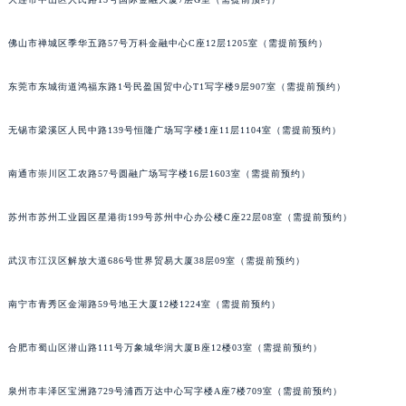
内蒙古自治区锡林郭勒盟市锡林浩特市光明街与额尔敦路交叉口积家售后服务中心（需提前预约）
内蒙古自治区兴安盟市乌兰浩特市兴安大街积家售后服务中心（需提前预约）
佛山市禅城区季华五路57号万科金融中心C座12层1205室（需提前预约）
山西省大同市平城区迎宾街积家售后服务中心（需提前预约）
东莞市东城街道鸿福东路1号民盈国贸中心T1写字楼9层907室（需提前预约）
山西省晋城市城区黄华街积家售后服务中心（需提前预约）
山西省晋中市榆次区顺城街积家售后服务中心（需提前预约）
无锡市梁溪区人民中路139号恒隆广场写字楼1座11层1104室（需提前预约）
山西省临汾市尧都区解放路积家售后服务中心（需提前预约）
山西省吕梁市离石区永宁中路与建设街交叉口积家售后服务中心（需提前预约）
南通市崇川区工农路57号圆融广场写字楼16层1603室（需提前预约）
山西省朔州市朔城区怡西路与鄯阳西街交汇处积家售后服务中心（需提前预约）
苏州市苏州工业园区星港街199号苏州中心办公楼C座22层08室（需提前预约）
山西省忻州市忻府区和平东街与七一南路交叉口积家售后服务中心（需提前预约）
山西省阳泉市郊区平阳东街与新城大道交叉口积家售后服务中心（需提前预约）
武汉市江汉区解放大道686号世界贸易大厦38层09室（需提前预约）
山西省运城市盐湖区河东街积家售后服务中心（需提前预约）
山西省长治市潞州区英雄中路积家售后服务中心（需提前预约）
南宁市青秀区金湖路59号地王大厦12楼1224室（需提前预约）
山西省太原市迎泽区迎泽街道解放路15号亨得利名表维修授权店3楼积家售后服务中心（需提前预约）
天津市和平区赤峰道136号天津国际金融中心26层2603室积家售后服务中心（需提前预约）
合肥市蜀山区潜山路111号万象城华润大厦B座12楼03室（需提前预约）
安徽省安庆市迎江区人民路积家售后服务中心（需提前预约）
泉州市丰泽区宝洲路729号浦西万达中心写字楼A座7楼709室（需提前预约）
安徽省蚌埠市蚌山区淮河路积家售后服务中心（需提前预约）