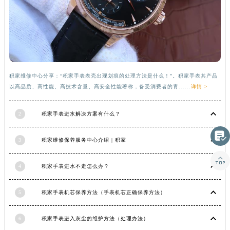
甘肃省合作市人民街积家售后服务中心（需提前预约）
甘肃省嘉峪关市雄关区新华中路积家售后服务中心（需提前预约）
甘肃省金昌市金川区北京路积家售后服务中心（需提前预约）
甘肃省酒泉市肃州区西大街积家售后服务中心（需提前预约）
甘肃省临夏市城南街道团结路积家售后服务中心（需提前预约）
积家维修中心分享：“积家手表表壳出现划痕的处理方法是什么！”。积家手表其产品
甘肃省陇南市武都区人民路积家售后服务中心（需提前预约）
以高品质、高性能、高技术含量、高安全性能著称，备受消费者的青......
详情 >
甘肃省平凉市崆峒区西大街积家售后服务中心（需提前预约）
甘肃省庆阳市西峰区南大街积家售后服务中心（需提前预约）
2
积家手表进水解决方案有什么？
甘肃省天水市秦州区民主路积家售后服务中心（需提前预约）

甘肃省武威市凉州区迎宾路积家售后服务中心（需提前预约）
3
积家维修保养服务中心介绍 | 积家
甘肃省张掖市甘州区民乐北路积家售后服务中心（需提前预约）

4
积家手表进水不走怎么办？
宁夏回族自治区固原市原州区文化街积家售后服务中心（需提前预约）
宁夏回族自治区石嘴山市大武口区贺兰山路积家售后服务中心（需提前预约）
5
积家手表机芯保养方法（手表机芯正确保养方法）
宁夏回族自治区吴忠市利通区开元大道积家售后服务中心（需提前预约）
宁夏回族自治区银川市兴庆区新华东路97号新百中心C馆一层C1-18号商铺积家售后服务中心（需提前预约）
6
积家手表进入灰尘的维护方法（处理办法）
宁夏回族自治区中卫市沙坡头区鼓楼东街积家售后服务中心（需提前预约）