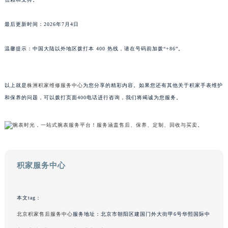
广东省梅州市梅江区金燕大道积家售后服务中心（需提前预约）
广东省清远市清城区湖西路积家售后服务中心（需提前预约）
最后更新时间：2026年7月4日
广东省汕头市龙湖区长平路积家售后服务中心（需提前预约）
温馨提示：中国大陆以外地区拨打本 400 热线，请在号码前加拨“+86”。
广东省汕尾市城区香洲街道园林社区翠园街积家售后服务中心（需提前预约）
广东省韶关市武江区芙蓉新区与老城中心交汇处积家售后服务中心（需提前预约）
广东省深圳市罗湖区深南东路5001号华润大厦17层1701室积家售后服务中心（需提前预约）
以上就是
株洲积家维修服务中心
为您分享的精彩内容。如果您还有其他关于积家手表维护
广东省阳江市江城区东风一路积家售后服务中心（需提前预约）
和保养的问题，可以拨打页面400电话进行咨询，我们将竭诚为您服务。
广东省云浮市云城区金山路积家售后服务中心（需提前预约）
广东省湛江市赤坎区观海北路积家售后服务中心（需提前预约）
广东省肇庆市端州区信安大道与砚都大道交汇处积家售后服务中心（需提前预约）
广西壮族自治区百色市右江区中山二路积家售后服务中心（需提前预约）
积家服务中心
广西壮族自治区北海市海城区北京路积家售后服务中心（需提前预约）
广西壮族自治区崇左市江州区石景林街道友谊大道与丽川路交汇处积家售后服务中心（需提前预约）
广西壮族自治区防城港市港口区金花茶大道积家售后服务中心（需提前预约）
本文tag：
广西壮族自治区贵港市港北区港城街道布山大道与仙衣路交叉口积家售后服务中心（需提前预约）
北京积家售后服务中心
服务地址：北京市朝阳区建国门外大街甲6号华熙国际中
广西壮族自治区桂林市秀峰区红岭路积家售后服务中心（需提前预约）