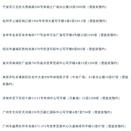
甘肃省兰州市七里河区西津西路16号兰州中心写字楼21层2102室（需提前预约）
宁波市江北区大闸南路500号来福士广场办公楼20层2009室（需提前预约）
重庆市解放碑渝中区民权路28号英利国际金融中心写字楼20层01室（需提前预约）
杭州市上城区钱江路1366号华润大厦写字楼A座5层503-5室（需提前预约）
黑龙江省大庆市萨尔图区会战大街积家售后服务中心（需提前预约）
黑龙江省鹤岗市向阳区红军路积家售后服务中心（需提前预约）
金华市金东区东市南街777号金华万达广场写字楼4号楼22层2209室（需提前预约）
黑龙江省黑河市爱辉区中央街积家售后服务中心（需提前预约）
黑龙江省鸡西市鸡冠区红军路积家售后服务中心（需提前预约）
绍兴市越城区胜利东路379号世茂天际中心写字楼8层805室（需提前预约）
黑龙江省佳木斯市向阳区长安路积家售后服务中心（需提前预约）
黑龙江省牡丹江市东安区太平路积家售后服务中心（需提前预约）
嘉兴市南湖区广益路705号嘉兴世界贸易中心写字楼A座13层1304室（需提前预约）
黑龙江省七台河市桃山区大同街积家售后服务中心（需提前预约）
南昌市红谷滩新区红谷中大道998号绿地双子塔（中央广场）A1座办公楼14层07室（需提
黑龙江省齐齐哈尔市龙沙区龙华路积家售后服务中心（需提前预约）
前预约）
黑龙江省双鸭山市尖山区新兴大街积家售后服务中心（需提前预约）
黑龙江省绥化市北林区新华街与康庄路交叉口积家售后服务中心（需提前预约）
济南市历下区经十路11111号华润中心写字楼（万象城）15层1508室（需提前预约）
黑龙江省伊春市伊美区通河路积家售后服务中心（需提前预约）
吉林省白城市洮北区明仁南街积家售后服务中心（需提前预约）
广州市天河区天河路230号万菱汇国际中心写字楼A塔7层704室（需提前预约）
吉林省白山市浑江区浑江大街积家售后服务中心（需提前预约）
广州市越秀区环市东路371-375号世界贸易中心大厦南塔写字楼15层07室（需提前预约）
吉林省吉林市船营区河南街积家售后服务中心（需提前预约）