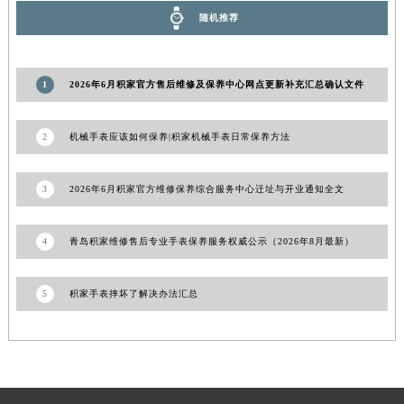
陕西省榆林市榆阳区长兴路积家售后服务中心（需提前预约）
随机推荐
新疆维吾尔自治区阿克苏市东大街积家售后服务中心（需提前预约）
新疆维吾尔自治区阿拉尔市胜利大道积家售后服务中心（需提前预约）
1
2026年6月积家官方售后维修及保养中心网点更新补充汇总确认文件
新疆维吾尔自治区阿拉山口市友好路积家售后服务中心（需提前预约）
新疆维吾尔自治区阿勒泰市解放路积家售后服务中心（需提前预约）
2
机械手表应该如何保养|积家机械手表日常保养方法
新疆维吾尔自治区阿图什市光明路积家售后服务中心（需提前预约）
新疆维吾尔自治区白杨市军垦路积家售后服务中心（需提前预约）
3
2026年6月积家官方维修保养综合服务中心迁址与开业通知全文
新疆维吾尔自治区北屯市团结路积家售后服务中心（需提前预约）
新疆维吾尔自治区博乐市博乐市北京路积家售后服务中心（需提前预约）
4
青岛积家维修售后专业手表保养服务权威公示（2026年8月最新）
新疆维吾尔自治区昌吉市延安北路积家售后服务中心（需提前预约）
新疆维吾尔自治区阜康市博峰路积家售后服务中心（需提前预约）
5
积家手表摔坏了解决办法汇总
新疆维吾尔自治区哈密市伊州区建国北路积家售后服务中心（需提前预约）
新疆维吾尔自治区和田市和田市北京西路积家售后服务中心（需提前预约）
新疆维吾尔自治区胡杨河市胡杨河市胡杨路积家售后服务中心（需提前预约）
新疆维吾尔自治区霍尔果斯市亚欧北路积家售后服务中心（需提前预约）
新疆维吾尔自治区喀什市解放北路积家售后服务中心（需提前预约）