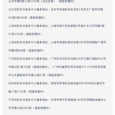
心写字楼D座11层1102室（北京总部）（需提前预约）
广西壮族自治区河池市金城江区金城江街道朝阳路积家售后服务中心（需提前预约）
北京积家售后服务中心
服务地址：北京市东城区东长安街1号东方广场写字楼
广西壮族自治区贺州市八步区城东街道灵峰南路积家售后服务中心（需提前预约）
W3座6层602室（需提前预约）
广西壮族自治区来宾市兴宾区桂中大道积家售后服务中心（需提前预约）
上海积家售后服务中心
服务地址：上海市徐汇区虹桥路3号港汇中心写字楼2座
广西壮族自治区柳州市城中区中山中路积家售后服务中心（需提前预约）
广西壮族自治区钦州市钦南区金海湾东大街积家售后服务中心（需提前预约）
37层3705室（需提前预约）
广西壮族自治区梧州市万秀区龙湖镇高旺路积家售后服务中心（需提前预约）
上海积家售后服务中心
服务地址：上海市黄浦区南京东路299号宏伊国际广场写
广西壮族自治区玉林市玉州区金玉路积家售后服务中心（需提前预约）
字楼8层806室（需提前预约）
海南省儋州市儋州市那大镇兰洋北路积家售后服务中心（需提前预约）
广州积家售后服务中心
服务地址：广州市天河区天河路230号万菱汇国际中心写
海南省东方市八所镇解放西路积家售后服务中心（需提前预约）
字楼A塔7层704室（需提前预约） | 广州市越秀区环市东路371-375号世界贸易
海南省琼海市嘉积镇东风路积家售后服务中心（需提前预约）
中心大厦南塔写字楼15层07室（需提前预约）
海南省三沙市西沙区西沙群岛永兴岛北京路积家售后服务中心（需提前预约）
深圳积家售后服务中心
服务地址：深圳市罗湖区深南东路5001号华润大厦写字
海南省三亚市吉阳区迎宾路积家售后服务中心（需提前预约）
海南省万宁市万城镇解放路积家售后服务中心（需提前预约）
楼17层1701室（需提前预约）
海南省文昌市文城镇教育东路积家售后服务中心（需提前预约）
天津积家售后服务中心
服务地址：天津市和平区赤峰道136号天津国际金融中心
海南省五指山市通什镇三月三大道积家售后服务中心（需提前预约）
写字楼26层2603室（需提前预约）
香港特别行政区尖沙咀区油尖旺区广东道积家售后服务中心（需提前预约）