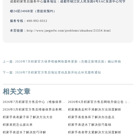
成都积家售后服务中心
服务地址：成都市锦江区人民东路6号SAC东原中心写字
香港特别行政区金钟区中西区金钟道积家售后服务中心（需提前预约）
楼24层2406B室（需提前预约）
香港特别行政区九龙区油尖旺区弥敦道积家售后服务中心（需提前预约）
服务专线：
400-992-0312
香港特别行政区铜锣湾区湾仔区轩尼诗道积家售后服务中心（需提前预约）
本页链接：
http://www.jaegerfw.com/problems/zhuzhou/21554.html
河南省安阳市文峰区解放大道积家售后服务中心（需提前预约）
河南省鹤壁市淇滨区九州路积家售后服务中心（需提前预约）
河南省济源市沁园街道济水大道积家售后服务中心（需提前预约）
河南省焦作市解放区解放路积家售后服务中心（需提前预约）
上一篇:
2026年7月积家官方保养维修网络最终更新（含搬迁新增店面）确认终稿
河南省开封市鼓楼区中山路积家售后服务中心（需提前预约）
下一篇:
2026年7月积家官方售后地址变动及新开站点补充最终通知
河南省洛阳市西工区中州中路与解放路交叉口积家售后服务中心（需提前预约）
河南省漯河市源汇区交通路积家售后服务中心（需提前预约）
相关文章
河南省南阳市宛城区范蠡东路与南都路交叉口积家售后服务中心（需提前预约）
河南省平顶山市卫东区建设路积家售后服务中心（需提前预约）
2026年7月积家官方售后中心（维修保养）网点迁移及新设补充最终确认
2026年6月积家官方售后网络升级公告（迁址+新增）
河南省濮阳市大华龙区开州路绿城路交叉口积家售后服务中心（需提前预约）
2026年5月积家官方售后维修保养业务网点重新配置通知
积家腕表走时不准解决方法深度解析
河南省三门峡市湖滨区和平路积家售后服务中心（需提前预约）
积家手表表蒙子坏了解决方法大全
积家手表发条坏了解决办法盘点
积家表把怎么拔出来
积家手表进水了解决技巧集锦
河南省商丘市梁园区神火大道积家售后服务中心（需提前预约）
积家手表进水了解决技巧详解
积家手表表带太紧解决方法深度解析
河南省新乡市红旗区人民路积家售后服务中心（需提前预约）