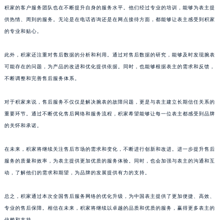
积家的客户服务团队也在不断提升自身的服务水平。他们经过专业的培训，能够为表主提
澳门特别行政区风顺堂区南湾大马路积家售后服务中心（需提前预约）
供热情、周到的服务。无论是在电话咨询还是在网点接待方面，都能够让表主感受到积家
澳门特别行政区花地玛堂区关闸广场积家售后服务中心（需提前预约）
的专业和贴心。
澳门特别行政区花王堂区大三巴商圈积家售后服务中心（需提前预约）
澳门特别行政区嘉模堂区官也街积家售后服务中心（需提前预约）
此外，积家还注重对售后数据的分析和利用。通过对售后数据的研究，能够及时发现腕表
澳门省路氹城市金光大道积家售后服务中心（需提前预约）
可能存在的问题，为产品的改进和优化提供依据。同时，也能够根据表主的需求和反馈，
澳门特别行政区望德堂区塔石广场积家售后服务中心（需提前预约）
不断调整和完善售后服务体系。
福建省福州市鼓楼区五四路128-1号恒力城写字楼15层03室积家售后服务中心（需提前预约）
对于积家来说，售后服务不仅仅是解决腕表的故障问题，更是与表主建立长期信任关系的
福建省厦门市思明区湖滨东路95号万象城华润大厦B座11层1104室积家售后服务中心（需提前预约）
重要环节。通过不断优化售后网络和服务流程，积家希望能够让每一位表主都感受到品牌
广东省潮州市潮安区新风路与潮汕路交汇处积家售后服务中心（需提前预约）
的关怀和承诺。
广东省广州市天河区天河路230号万菱汇国际中心A塔7层704室积家售后服务中心（需提前预约）
广东省广州市越秀区环市东路371-375号世界贸易中心大厦南塔15层1507室积家售后服务中心（需提前预约）
在未来，积家将继续关注售后市场的需求和变化，不断进行创新和改进。进一步提升售后
广东省河源市源城区越王大道积家售后服务中心（需提前预约）
服务的质量和效率，为表主提供更加优质的服务体验。同时，也会加强与表主的沟通和互
动，了解他们的需求和期望，为品牌的发展提供有力的支持。
广东省惠州市惠城区江北文昌一路7号华贸大厦1座30层3005室积家售后服务中心（需提前预约）
广东省江门市蓬江区广场西路积家售后服务中心（需提前预约）
总之，积家通过本次全国售后服务网络的优化升级，为中国表主提供了更加便捷、高效、
广东省揭阳市榕城进贤门步行街积家售后服务中心（需提前预约）
专业的售后保障。相信在未来，积家将继续以卓越的品质和优质的服务，赢得更多表主的
广东省茂名市电白区水东街道迎宾大道积家售后服务中心（需提前预约）
信赖和支持。