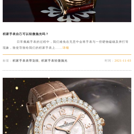
积家手表自己可以轻微抛光吗？
日常佩戴手表的过程中，我们难免在无意中会将手表与一些硬物磕碰及摔打等
现象，致使导致给我们的积家手表上......
详细
标签：
积家手表表带划痕
,
积家手表轻微抛光
时间：
2021-11-03