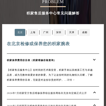
PROBLEM
积家售后服务中心常见问题解答
北京
上海
广州
深圳
天津
成都
在北京检修或保养您的积家腕表
在
积家保养费用价目表（积家维修价格查询）
20
【积家售后服务中心】在时间的艺术殿堂里，积家手表以其精湛工艺与卓越
【积
品质，成为无数钟表爱好者的挚爱。为了让这份时间的礼物恒久闪耀，了解
化升
积家保养费用价目表，无疑是对这份珍贵的呵护。...
详情 >
等一
系，
积家官
2026年7月积家官方售后维修保养综合服务网络补充发布定稿正式公开
20
2026年7月积家官方维修保养服务站点地址变动补充确认终稿