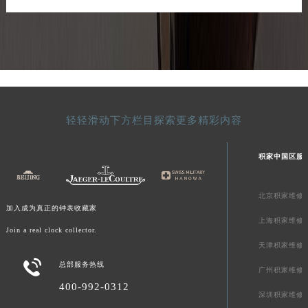
轻轻滑动下方栏目探索更多精彩内容
积家中国区服
北京积家维修
加入成为真正的钟表收藏家
上海积家维修
Join a real clock collector.
天津积家维修

总部服务热线
广州积家维修
400-992-0312
深圳积家维修