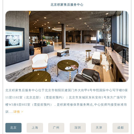
北京积家售后服务中心
北京积家售后服务中心位于北京市朝阳区建国门外大街甲6号华熙国际中心写字楼D座
上
11层1102室（北京总部）（需提前预约） | 北京市东城区东长安街1号东方广场写字
（
楼W3座6层602室（需提前预约），是积家维修保养服务网点,中心技师均接受标准培
前
训....
详情 >
北京
上海
广州
深圳
天津
成都