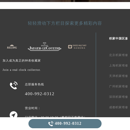
轻轻滑动下方栏目探索更多精彩内容
积家中国区服
北京积家维修
加入成为真正的钟表收藏家
上海积家维修
Join a real clock collector.
天津积家维修

总部服务热线
广州积家维修
400-992-0312
深圳积家维修
成都积家维修
营业时间：

门店营业：09:00-19:30（节假日正常营业）

400-992-0312
客服在线：08:00-22:00（节假日正常营业）
客服及门店节假日不休