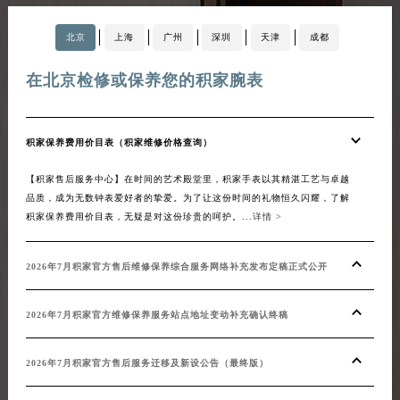
北京
上海
广州
深圳
天津
成都
在北京检修或保养您的积家腕表
在
积家保养费用价目表（积家维修价格查询）
20
【积家售后服务中心】在时间的艺术殿堂里，积家手表以其精湛工艺与卓越
【积
品质，成为无数钟表爱好者的挚爱。为了让这份时间的礼物恒久闪耀，了解
化升
积家保养费用价目表，无疑是对这份珍贵的呵护。...
详情 >
等一
系，
积家官
2026年7月积家官方售后维修保养综合服务网络补充发布定稿正式公开
20
2026年7月积家官方维修保养服务站点地址变动补充确认终稿
20
2026年7月积家官方售后服务迁移及新设公告（最终版）