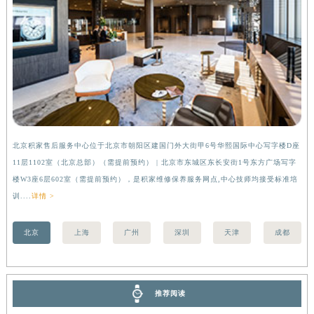
北京积家售后服务中心位于北京市朝阳区建国门外大街甲6号华熙国际中心写字楼D座
上
11层1102室（北京总部）（需提前预约） | 北京市东城区东长安街1号东方广场写字
（
楼W3座6层602室（需提前预约），是积家维修保养服务网点,中心技师均接受标准培
前
训....
详情 >
北京
上海
广州
深圳
天津
成都
推荐阅读