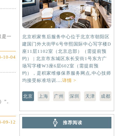
仅是一
北京积家售后服务中心位于北京市朝阳区
上海积家售
建国门外大街甲6号华熙国际中心写字楼D
虹桥路3号港
座11层1102室（北京总部）（需提前预
室（需提前
3-10-04
约） | 北京市东城区东长安街1号东方广
路299号
场写字楼W3座6层602室（需提前预
（需提前预
约），是积家维修保养服务网点,中心技师
点,中心技师
均接受标准培训....
详情 >
北京
上海
广州
深圳
天津
成都
）”。
3-09-12
推荐阅读