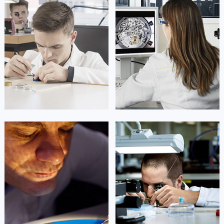
凯罗尔·切尔西
达芙妮·克劳迪娅
资深积家技师
资深积家技师
是积家售后服务中心
是积家售后服务中心
(积家保养中心)
(积家保养中心)
的高级技师之一
的高级技师之一
Beijing Jaeger Maintain center
Shanghai Jaeger Maintain center


北京积家维修
上海积家维修