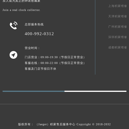
加入成为真正的钟表收藏家
上海积家维修
Join a real clock collector.
天津积家维修

总部服务热线
广州积家维修
400-992-0312
深圳积家维修
成都积家维修
营业时间：

门店营业：09:00-19:30（节假日正常营业）
客服在线：08:00-22:00（节假日正常营业）
客服及门店节假日不休
版权所有：
（Jaeger）
积家售后服务中心
Copyright © 2018-2032