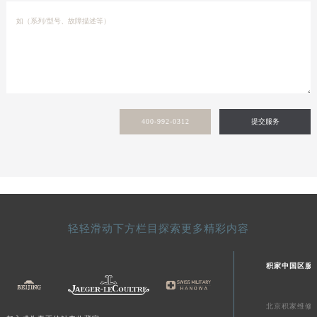
400-992-0312
提交服务
轻轻滑动下方栏目探索更多精彩内容
积家中国区服
北京积家维修