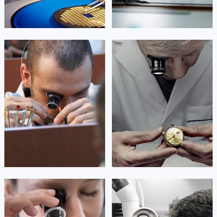
艾德琳·亚历桑德拉
艾莉森·安吉莉亚
资深积家技师
资深积家技师
是积家售后服务中心
是积家售后服务中心
(积家保养中心)
(积家保养中心)
的高级技师之一
的高级技师之一
Guangzhou Jaeger Maintain center
Shenzhen Jaeger Maintain center


广州积家维修
深圳积家维修
安尼塔·阿普里尔
贝亚特·布兰奇
资深积家技师
资深积家技师
是积家售后服务中心
是积家售后服务中心