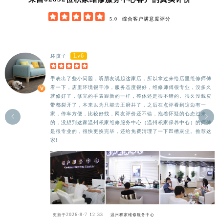





5.0
综合客户满意度评分
Lv6
坏孩子





手表出了些小问题，听朋友说起这家店，所以拿过来给店里维修师傅
看一下，店里环境很干净，服务态度很好，维修师傅很专业，没多久
就修好了，修完的手表跟新的一样，整体还是很不错的。很久没戴皮
带都裂开了，本来以为只能去王府井了，之后在点评看到这边有一
家，停车方便，比较好找，网友评价还不错，抱着怀疑的心态过来


的，没想到这家温州积家维修服务中心（温州积家保养中心）的师傅
是很专业的，很快更换完毕，还给免费清理了一下凹槽灰尘。推荐这
家!
2026-8-7 12:33
更新于
温州积家维修服务中心