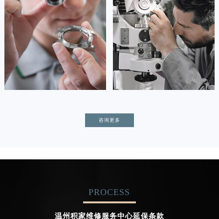
(积家保养中心)
(积家保养中心)
的高级技师之一
的高级技师之一
Tianjin Jaeger Maintain center
Nanjing Jaeger Maintain center


天津积家维修
上海积家保养
卡罗琳·卡桑德拉
辛迪·克莱门特
咨询更多
资深积家技师
资深积家技师
是积家售后服务中心
是积家售后服务中心
(积家保养中心)
(积家保养中心)
的高级技师之一
的高级技师之一
Chengdu Jaeger Maintain center
Beijing Jaeger Maintain center
PROCESS


成都积家维修
北京积家售后服务中心
温州积家维修服务中心延保条款