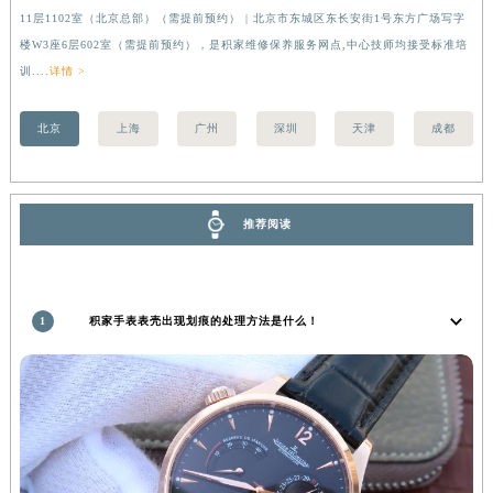
11层1102室（北京总部）（需提前预约） | 北京市东城区东长安街1号东方广场写字
（
广西壮族自治区河池市金城江区金城江街道朝阳路积家售后服务中心（需提前预约）
楼W3座6层602室（需提前预约），是积家维修保养服务网点,中心技师均接受标准培
前
广西壮族自治区贺州市八步区城东街道灵峰南路积家售后服务中心（需提前预约）
训....
详情 >
广西壮族自治区来宾市兴宾区桂中大道积家售后服务中心（需提前预约）
广西壮族自治区柳州市城中区中山中路积家售后服务中心（需提前预约）
北京
上海
广州
深圳
天津
成都
广西壮族自治区钦州市钦南区金海湾东大街积家售后服务中心（需提前预约）
广西壮族自治区梧州市万秀区龙湖镇高旺路积家售后服务中心（需提前预约）
广西壮族自治区玉林市玉州区金玉路积家售后服务中心（需提前预约）
推荐阅读
海南省儋州市儋州市那大镇兰洋北路积家售后服务中心（需提前预约）
海南省东方市八所镇解放西路积家售后服务中心（需提前预约）
海南省琼海市嘉积镇东风路积家售后服务中心（需提前预约）
1
积家手表表壳出现划痕的处理方法是什么！
海南省三沙市西沙区西沙群岛永兴岛北京路积家售后服务中心（需提前预约）
海南省三亚市吉阳区迎宾路积家售后服务中心（需提前预约）
海南省万宁市万城镇解放路积家售后服务中心（需提前预约）
海南省文昌市文城镇教育东路积家售后服务中心（需提前预约）
海南省五指山市通什镇三月三大道积家售后服务中心（需提前预约）
香港特别行政区尖沙咀区油尖旺区广东道积家售后服务中心（需提前预约）