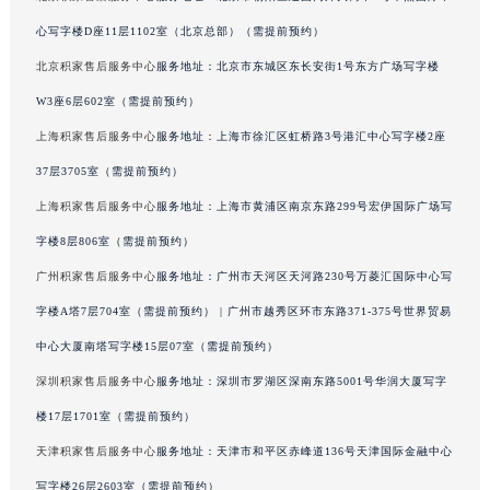
山东省威海市环翠区新威海路89号振华商厦一楼名表维修积家售后服务中心（需提前预约）
心写字楼D座11层1102室（北京总部）（需提前预约）
山东省潍坊市奎文区东风东街积家售后服务中心（需提前预约）
北京积家售后服务中心
服务地址：北京市东城区东长安街1号东方广场写字楼
山东省枣庄市滕州市北辛路与善国路交叉口积家售后服务中心（需提前预约）
W3座6层602室（需提前预约）
山东省淄博市张店区金晶大道积家售后服务中心（需提前预约）
上海积家售后服务中心
服务地址：上海市徐汇区虹桥路3号港汇中心写字楼2座
上海市黄浦区南京东路299号宏伊国际广场写字楼8层806室积家售后服务中心（需提前预约）
37层3705室（需提前预约）
上海市徐汇区虹桥路3号港汇中心2座37层3705室积家售后服务中心（需提前预约）
浙江省杭州市上城区钱江路1366号华润大厦A座5层503-5室积家售后服务中心（需提前预约）
上海积家售后服务中心
服务地址：上海市黄浦区南京东路299号宏伊国际广场写
浙江省湖州市吴兴区劳动路积家售后服务中心（需提前预约）
字楼8层806室（需提前预约）
浙江省嘉兴市南湖区广益路705号嘉兴世界贸易中心A座13层1304室积家售后服务中心（需提前预约）
广州积家售后服务中心
服务地址：广州市天河区天河路230号万菱汇国际中心写
浙江省金华市金东区东市南街777号金华万达广场4号楼22楼2209室积家售后服务中心（需提前预约）
字楼A塔7层704室（需提前预约） | 广州市越秀区环市东路371-375号世界贸易
浙江省丽水市莲都区解放街积家售后服务中心（需提前预约）
中心大厦南塔写字楼15层07室（需提前预约）
浙江省宁波市江北区大闸南路500号来福士广场办公楼20层2009室积家售后服务中心（需提前预约）
深圳积家售后服务中心
服务地址：深圳市罗湖区深南东路5001号华润大厦写字
浙江省衢州市柯城区上街积家售后服务中心（需提前预约）
楼17层1701室（需提前预约）
浙江省绍兴市越城区胜利东路379号世茂天际中心写字楼8层805室积家售后服务中心（需提前预约）
浙江省舟山市定海区解放东路积家售后服务中心（需提前预约）
天津积家售后服务中心
服务地址：天津市和平区赤峰道136号天津国际金融中心
澳门特别行政区大堂区议事亭前地（新马路）积家售后服务中心（需提前预约）
写字楼26层2603室（需提前预约）