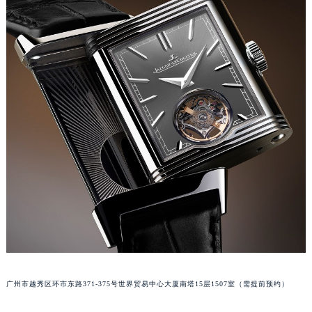
甘肃省兰州市七里河区西津西路16号兰州中心写字楼21层2102室（需提前预约）
重庆市解放碑渝中区民权路28号英利国际金融中心写字楼20层01室（需提前预约）
黑龙江省大庆市萨尔图区会战大街积家售后服务中心（需提前预约）
黑龙江省鹤岗市向阳区红军路积家售后服务中心（需提前预约）
黑龙江省黑河市爱辉区中央街积家售后服务中心（需提前预约）
黑龙江省鸡西市鸡冠区红军路积家售后服务中心（需提前预约）
黑龙江省佳木斯市向阳区长安路积家售后服务中心（需提前预约）
黑龙江省牡丹江市东安区太平路积家售后服务中心（需提前预约）
黑龙江省七台河市桃山区大同街积家售后服务中心（需提前预约）
黑龙江省齐齐哈尔市龙沙区龙华路积家售后服务中心（需提前预约）
黑龙江省双鸭山市尖山区新兴大街积家售后服务中心（需提前预约）
黑龙江省绥化市北林区新华街与康庄路交叉口积家售后服务中心（需提前预约）
黑龙江省伊春市伊美区通河路积家售后服务中心（需提前预约）
吉林省白城市洮北区明仁南街积家售后服务中心（需提前预约）
广州市越秀区环市东路371-375号世界贸易中心大厦南塔15层1507室（需提前预约）
吉林省白山市浑江区浑江大街积家售后服务中心（需提前预约）
吉林省吉林市船营区河南街积家售后服务中心（需提前预约）