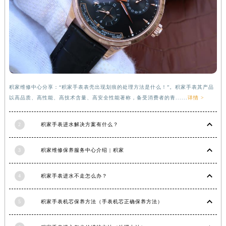
香港特别行政区金钟区中西区金钟道积家售后服务中心（需提前预约）
香港特别行政区九龙区油尖旺区弥敦道积家售后服务中心（需提前预约）
香港特别行政区铜锣湾区湾仔区轩尼诗道积家售后服务中心（需提前预约）
河南省安阳市文峰区解放大道积家售后服务中心（需提前预约）
河南省鹤壁市淇滨区九州路积家售后服务中心（需提前预约）
河南省济源市沁园街道济水大道积家售后服务中心（需提前预约）
积家维修中心分享：“积家手表表壳出现划痕的处理方法是什么！”。积家手表其产品
河南省焦作市解放区解放路积家售后服务中心（需提前预约）
以高品质、高性能、高技术含量、高安全性能著称，备受消费者的青......
详情 >
河南省开封市鼓楼区中山路积家售后服务中心（需提前预约）
河南省洛阳市西工区中州中路与解放路交叉口积家售后服务中心（需提前预约）
2
积家手表进水解决方案有什么？
河南省漯河市源汇区交通路积家售后服务中心（需提前预约）
3
积家维修保养服务中心介绍 | 积家
河南省南阳市宛城区范蠡东路与南都路交叉口积家售后服务中心（需提前预约）
河南省平顶山市卫东区建设路积家售后服务中心（需提前预约）
4
积家手表进水不走怎么办？
河南省濮阳市大华龙区开州路绿城路交叉口积家售后服务中心（需提前预约）
河南省三门峡市湖滨区和平路积家售后服务中心（需提前预约）
5
积家手表机芯保养方法（手表机芯正确保养方法）
河南省商丘市梁园区神火大道积家售后服务中心（需提前预约）
河南省新乡市红旗区人民路积家售后服务中心（需提前预约）