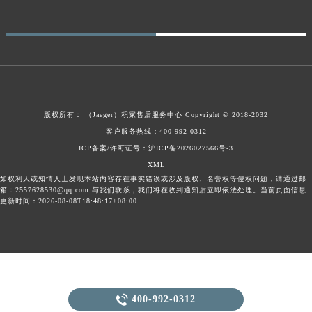
青海省果洛藏族自治州玛沁县团结路积家售后服务中心（需提前预约）
青海省海北藏族自治州海晏县将军路积家售后服务中心（需提前预约）
青海省海东市乐都区滨河路积家售后服务中心（需提前预约）
青海省海南藏族自治州共和县青海湖大街积家售后服务中心（需提前预约）
青海省海西蒙古族藏族自治州德令哈市柴达木路积家售后服务中心（需提前预约）
青海省黄南藏族自治州同仁市德合隆路积家售后服务中心（需提前预约）
版权所有：
（Jaeger）
积家售后服务中心
Copyright © 2018-2032
青海省西宁市城西区海湖新区西关大道积家售后服务中心（需提前预约）
客户服务热线：400-992-0312
ICP备案/许可证号：沪ICP备2026027566号-3
青海省玉树藏族自治州结古镇胜利路积家售后服务中心（需提前预约）
XML
陕西省安康市汉滨区金州路积家售后服务中心（需提前预约）
如权利人或知情人士发现本站内容存在事实错误或涉及版权、名誉权等侵权问题，请通过邮
陕西省宝鸡市渭滨区经二路积家售后服务中心（需提前预约）
箱：2557628530@qq.com 与我们联系，我们将在收到通知后立即依法处理。当前页面信息
更新时间：2026-08-08T18:48:17+08:00
陕西省汉中市汉台区北大街积家售后服务中心（需提前预约）
陕西省商洛市商州区州城街积家售后服务中心（需提前预约）
陕西省铜川市王益区红旗街积家售后服务中心（需提前预约）
陕西省渭南市临渭区东风大街积家售后服务中心（需提前预约）
陕西省咸阳市秦都区沣西新城统一西路与白马河路交汇处积家售后服务中心（需提前预约）

400-992-0312
陕西省延安市宝塔区中心街积家售后服务中心（需提前预约）