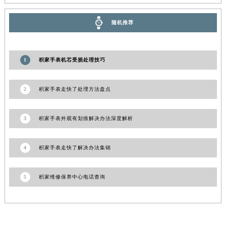
湖南省常德市武陵区人民路积家售后服务中心（需提前预约）
随机推荐
湖南省郴州市北湖区国庆北路积家售后服务中心（需提前预约）
湖南省衡阳市雁峰区解放路积家售后服务中心（需提前预约）
湖南省怀化市鹤城区迎丰中路积家售后服务中心（需提前预约）
1
积家手表机芯受损处理技巧
湖南省娄底市娄星区长青街积家售后服务中心（需提前预约）
湖南省邵阳市双清区东风路积家售后服务中心（需提前预约）
2
积家手表走快了处理方法盘点
湖南省湘潭市雨湖区莲城大道积家售后服务中心（需提前预约）
湖南省益阳市赫山区桃花仑路积家售后服务中心（需提前预约）
3
积家手表外观有划痕解决办法深度解析
湖南省永州市冷水滩区永州大道与中兴路交叉口积家售后服务中心（需提前预约）
湖南省岳阳市岳阳楼区东茅岭路积家售后服务中心（需提前预约）
4
积家手表走快了解决办法集锦
湖南省张家界市永定区解放路积家售后服务中心（需提前预约）
湖南省长沙市芙蓉区建湘路393号世茂环球金融中心写字楼10层1013室积家售后服务中心（需提前预约）
5
积家维修保养中心电话查询
湖南省株洲市芦淞区建设南路积家售后服务中心（需提前预约）
甘肃省白银市白银区北京路积家售后服务中心（需提前预约）
甘肃省定西市安定区解放路积家售后服务中心（需提前预约）
甘肃省敦煌市沙州镇阳关中路积家售后服务中心（需提前预约）