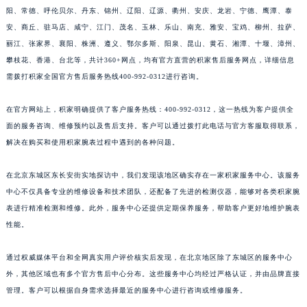
阳、常德、呼伦贝尔、丹东、锦州、辽阳、辽源、衢州、安庆、龙岩、宁德、鹰潭、泰
福建省莆田市城厢区霞林街道荔华东大道积家售后服务中心（需提前预约）
安、商丘、驻马店、咸宁、江门、茂名、玉林、乐山、南充、雅安、宝鸡、柳州、拉萨、
福建省三明市三元区东乾二路积家售后服务中心（需提前预约）
丽江、张家界、襄阳、株洲、遵义、鄂尔多斯、阳泉、昆山、黄石、湘潭、十堰、漳州、
福建省漳州市龙文区步港路积家售后服务中心（需提前预约）
攀枝花、香港、台北等，共计360+网点，均有官方直营的积家售后服务网点，详细信息
江苏省常州市新北区龙锦路1590号现代传媒中心5号楼10层1008室积家售后服务中心（需提前预约）
需拨打积家全国官方售后服务热线400-992-0312进行咨询。
江苏省淮安市清江浦区淮海北路积家售后服务中心（需提前预约）
江苏省连云港市海州区通灌北路积家售后服务中心（需提前预约）
在官方网站上，积家明确提供了客户服务热线：400-992-0312，这一热线为客户提供全
面的服务咨询、维修预约以及售后支持。客户可以通过拨打此电话与官方客服取得联系，
江苏省南京市秦淮区中山南路1号南京中心22层22-C1-C3室积家售后服务中心（需提前预约）
解决在购买和使用积家腕表过程中遇到的各种问题。
江苏省宿迁市宿城区西湖路积家售后服务中心（需提前预约）
江苏省泰州市海陵区永定东路399号置地商务中心东塔（华润万象城）17层1706室积家售后服务中心（需提前预约）
在北京东城区东长安街实地探访中，我们发现该地区确实存在一家积家服务中心。该服务
江苏省徐州市鼓楼区淮海东路29号苏宁广场IFC国际金融中心35层3508室积家售后服务中心（需提前预约）
中心不仅具备专业的维修设备和技术团队，还配备了先进的检测仪器，能够对各类积家腕
江苏省盐城市盐都区世纪大道5号盐城金融城写字楼1号楼16层1604室积家售后服务中心（需提前预约）
表进行精准检测和维修。此外，服务中心还提供定期保养服务，帮助客户更好地维护腕表
江苏省扬州市邗江区国展路29号星耀天地写字楼1号楼18层1803室积家售后服务中心（需提前预约）
性能。
江苏省镇江市京口区中山东路积家售后服务中心（需提前预约）
通过权威媒体平台和全网真实用户评价核实后发现，在北京地区除了东城区的服务中心
江西省抚州市临川区赣东大道积家售后服务中心（需提前预约）
外，其他区域也有多个官方售后中心分布。这些服务中心均经过严格认证，并由品牌直接
江西省赣州市章贡区文清路积家售后服务中心（需提前预约）
管理。客户可以根据自身需求选择最近的服务中心进行咨询或维修服务。
江西省吉安市吉州区井冈山大道积家售后服务中心（需提前预约）