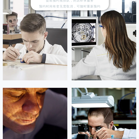
提前预约免排队，到店即享服务
预约时间有变无需取消，可随时重新预约
凯罗尔·切尔西
达芙妮·克劳迪娅
资深积家技师
资深积家技师
是积家售后服务中心
是积家售后服务中心
(积家保养中心)
(积家保养中心)
的高级技师之一
的高级技师之一
Beijing Jaeger Maintain center
Shanghai Jaeger Maintain center