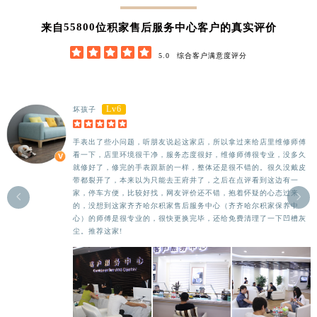
62852
来自
位积家售后服务中心客户的真实评价





5.0
综合客户满意度评分
Lv6
坏孩子





手表出了些小问题，听朋友说起这家店，所以拿过来给店里维修师傅
看一下，店里环境很干净，服务态度很好，维修师傅很专业，没多久
就修好了，修完的手表跟新的一样，整体还是很不错的。很久没戴皮
带都裂开了，本来以为只能去王府井了，之后在点评看到这边有一
家，停车方便，比较好找，网友评价还不错，抱着怀疑的心态过来


的，没想到这家齐齐哈尔积家售后服务中心（齐齐哈尔积家保养中
心）的师傅是很专业的，很快更换完毕，还给免费清理了一下凹槽灰
尘。推荐这家!