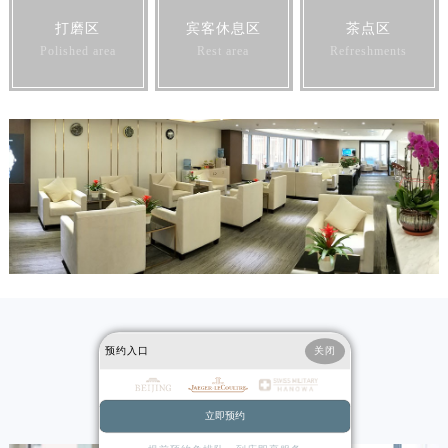
打磨区
宾客休息区
茶点区
Polished area
Rest area
Refreshments
TEAM
预约入口
关闭
积家售后服务中心技师团队
立即预约