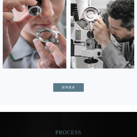
资深积家技师
资深积家技师
是积家售后服务中心
是积家售后服务中心
(积家保养中心)
(积家保养中心)
的高级技师之一
的高级技师之一
Tianjin Jaeger Maintain center
Nanjing Jaeger Maintain center


天津积家维修
上海积家保养
卡罗琳·卡桑德拉
辛迪·克莱门特
咨询更多
资深积家技师
资深积家技师
是积家售后服务中心
是积家售后服务中心
(积家保养中心)
(积家保养中心)
的高级技师之一
的高级技师之一
Chengdu Jaeger Maintain center
Beijing Jaeger Maintain center
PROCESS


成都积家维修
北京积家售后服务中心