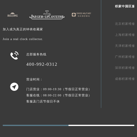
积家中国区服
北京积家维修
加入成为真正的钟表收藏家
上海积家维修
Join a real clock collector.
天津积家维修

总部服务热线
广州积家维修
400-992-0312
深圳积家维修
成都积家维修
营业时间：

门店营业：09:00-19:30（节假日正常营业）
客服在线：08:00-22:00（节假日正常营业）
客服及门店节假日不休