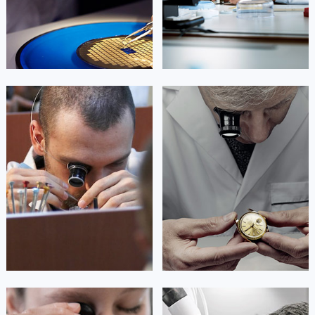


北京积家维修
上海积家维修
艾德琳·亚历桑德拉
艾莉森·安吉莉亚
资深积家技师
资深积家技师
是积家售后服务中心
是积家售后服务中心
(积家保养中心)
(积家保养中心)
的高级技师之一
的高级技师之一
Guangzhou Jaeger Maintain center
Shenzhen Jaeger Maintain center


广州积家维修
深圳积家维修
安尼塔·阿普里尔
贝亚特·布兰奇