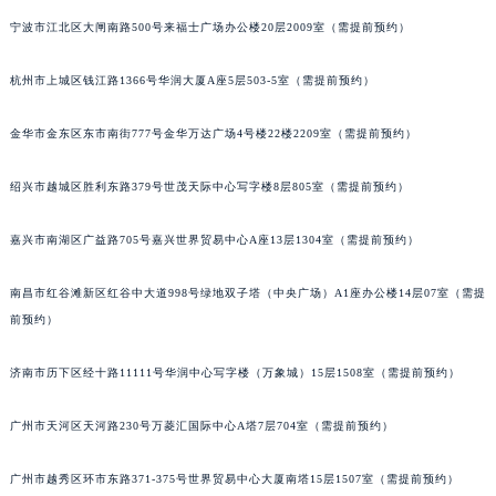
内蒙古自治区呼和浩特市玉泉区大学西街70号华润万象城写字楼（鄂尔多斯大厦）23层2326室（需提前预约）
宁波市江北区大闸南路500号来福士广场办公楼20层2009室（需提前预约）
甘肃省兰州市七里河区西津西路16号兰州中心写字楼21层2102室（需提前预约）
杭州市上城区钱江路1366号华润大厦A座5层503-5室（需提前预约）
重庆市解放碑渝中区民权路28号英利国际金融中心写字楼20层01室（需提前预约）
黑龙江省大庆市萨尔图区会战大街积家售后服务中心（需提前预约）
金华市金东区东市南街777号金华万达广场4号楼22楼2209室（需提前预约）
黑龙江省鹤岗市向阳区红军路积家售后服务中心（需提前预约）
黑龙江省黑河市爱辉区中央街积家售后服务中心（需提前预约）
绍兴市越城区胜利东路379号世茂天际中心写字楼8层805室（需提前预约）
黑龙江省鸡西市鸡冠区红军路积家售后服务中心（需提前预约）
黑龙江省佳木斯市向阳区长安路积家售后服务中心（需提前预约）
嘉兴市南湖区广益路705号嘉兴世界贸易中心A座13层1304室（需提前预约）
黑龙江省牡丹江市东安区太平路积家售后服务中心（需提前预约）
南昌市红谷滩新区红谷中大道998号绿地双子塔（中央广场）A1座办公楼14层07室（需提
黑龙江省七台河市桃山区大同街积家售后服务中心（需提前预约）
前预约）
黑龙江省齐齐哈尔市龙沙区龙华路积家售后服务中心（需提前预约）
黑龙江省双鸭山市尖山区新兴大街积家售后服务中心（需提前预约）
济南市历下区经十路11111号华润中心写字楼（万象城）15层1508室（需提前预约）
黑龙江省绥化市北林区新华街与康庄路交叉口积家售后服务中心（需提前预约）
黑龙江省伊春市伊美区通河路积家售后服务中心（需提前预约）
广州市天河区天河路230号万菱汇国际中心A塔7层704室（需提前预约）
吉林省白城市洮北区明仁南街积家售后服务中心（需提前预约）
广州市越秀区环市东路371-375号世界贸易中心大厦南塔15层1507室（需提前预约）
吉林省白山市浑江区浑江大街积家售后服务中心（需提前预约）