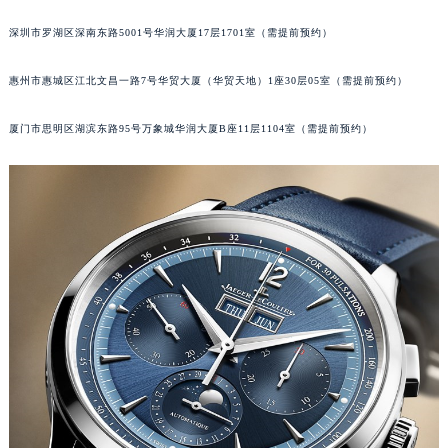
吉林省吉林市船营区河南街积家售后服务中心（需提前预约）
深圳市罗湖区深南东路5001号华润大厦17层1701室（需提前预约）
吉林省辽源市龙山区人民大街积家售后服务中心（需提前预约）
吉林省梅河口市新华街道梅河大街积家售后服务中心（需提前预约）
惠州市惠城区江北文昌一路7号华贸大厦（华贸天地）1座30层05室（需提前预约）
吉林省四平市铁东区紫气大路与南九经街交汇处积家售后服务中心（需提前预约）
厦门市思明区湖滨东路95号万象城华润大厦B座11层1104室（需提前预约）
吉林省松原市宁江区五环大街积家售后服务中心（需提前预约）
吉林省通化市东昌区环通乡江南大街积家售后服务中心（需提前预约）
吉林省延边市延吉市解放路积家售后服务中心（需提前预约）
辽宁省鞍山市铁东区站前街积家售后服务中心（需提前预约）
辽宁省本溪市平山区胜利路积家售后服务中心（需提前预约）
辽宁省朝阳市双塔区新华路积家售后服务中心（需提前预约）
辽宁省丹东市振兴区七经街积家售后服务中心（需提前预约）
辽宁省抚顺市新抚区东一路积家售后服务中心（需提前预约）
辽宁省阜新市海州区解放大街积家售后服务中心（需提前预约）
辽宁省葫芦岛市连山区中央路积家售后服务中心（需提前预约）
辽宁省锦州市古塔区中央大街积家售后服务中心（需提前预约）
辽宁省辽阳市白塔区新运大街积家售后服务中心（需提前预约）