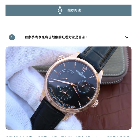
河南省新乡市红旗区人民路积家售后服务中心（需提前预约）
推荐阅读
河南省信阳市浉河区东方红大道积家售后服务中心（需提前预约）
河南省许昌市魏都区建安大道与八龙路交叉口积家售后服务中心（需提前预约）
河南省郑州市二七区民主路10号华润大厦29层2905室积家售后服务中心（需提前预约）
1
积家手表表壳出现划痕的处理方法是什么！
河南省周口市川汇区七一路积家售后服务中心（需提前预约）
河南省驻马店市驿城区乐山大道与置地大道交叉口积家售后服务中心（需提前预约）
湖北省鄂州市鄂城区文星大道积家售后服务中心（需提前预约）
湖北省黄冈市黄州区赤壁大道积家售后服务中心（需提前预约）
湖北省黄石市黄石港区武汉路积家售后服务中心（需提前预约）
湖北省荆门市东宝中天街步行街积家售后服务中心（需提前预约）
湖北省荆州市荆州区荆中路积家售后服务中心（需提前预约）
湖北省十堰市茅箭区人民北路积家售后服务中心（需提前预约）
湖北省随州市曾都区青年路积家售后服务中心（需提前预约）
湖北省咸宁市咸安区长安大道积家售后服务中心（需提前预约）
湖北省襄阳市樊城区长虹路与人民路交叉口积家售后服务中心（需提前预约）
湖北省孝感市孝南区复兴大道积家售后服务中心（需提前预约）