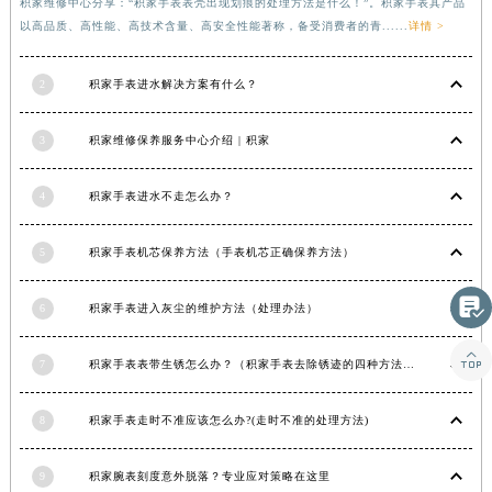
积家维修中心分享：“积家手表表壳出现划痕的处理方法是什么！”。积家手表其产品
湖北省宜昌市西陵区夷陵大道与港窑路积家售后服务中心（需提前预约）
以高品质、高性能、高技术含量、高安全性能著称，备受消费者的青......
详情 >
湖南省常德市武陵区人民路积家售后服务中心（需提前预约）
湖南省郴州市北湖区国庆北路积家售后服务中心（需提前预约）
2
积家手表进水解决方案有什么？
湖南省衡阳市雁峰区解放路积家售后服务中心（需提前预约）
3
积家维修保养服务中心介绍 | 积家
湖南省怀化市鹤城区迎丰中路积家售后服务中心（需提前预约）
湖南省娄底市娄星区长青街积家售后服务中心（需提前预约）
4
积家手表进水不走怎么办？
湖南省邵阳市双清区东风路积家售后服务中心（需提前预约）
湖南省湘潭市雨湖区莲城大道积家售后服务中心（需提前预约）
5
积家手表机芯保养方法（手表机芯正确保养方法）
湖南省益阳市赫山区桃花仑路积家售后服务中心（需提前预约）
湖南省永州市冷水滩区永州大道与中兴路交叉口积家售后服务中心（需提前预约）

6
积家手表进入灰尘的维护方法（处理办法）
湖南省岳阳市岳阳楼区东茅岭路积家售后服务中心（需提前预约）

湖南省张家界市永定区解放路积家售后服务中心（需提前预约）
7
积家手表表带生锈怎么办？（积家手表去除锈迹的四种方法）
湖南省长沙市芙蓉区建湘路393号世茂环球金融中心写字楼10层1013室积家售后服务中心（需提前预约）
8
积家手表走时不准应该怎么办?(走时不准的处理方法)
湖南省株洲市芦淞区建设南路积家售后服务中心（需提前预约）
甘肃省白银市白银区北京路积家售后服务中心（需提前预约）
9
积家腕表刻度意外脱落？专业应对策略在这里
甘肃省定西市安定区解放路积家售后服务中心（需提前预约）