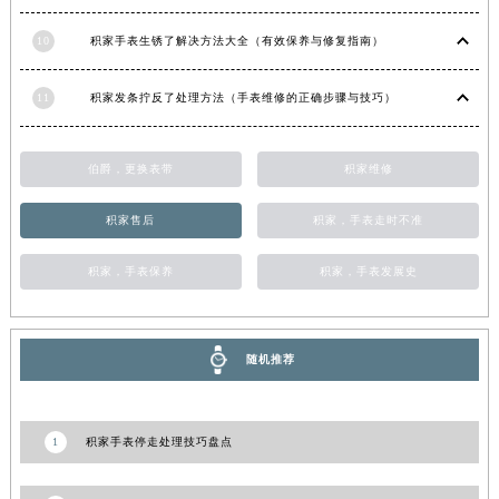
甘肃省敦煌市沙州镇阳关中路积家售后服务中心（需提前预约）
10
积家手表生锈了解决方法大全（有效保养与修复指南）
甘肃省合作市人民街积家售后服务中心（需提前预约）
甘肃省嘉峪关市雄关区新华中路积家售后服务中心（需提前预约）
11
积家发条拧反了处理方法（手表维修的正确步骤与技巧）
甘肃省金昌市金川区北京路积家售后服务中心（需提前预约）
甘肃省酒泉市肃州区西大街积家售后服务中心（需提前预约）
伯爵，更换表带
积家维修
甘肃省临夏市城南街道团结路积家售后服务中心（需提前预约）
甘肃省陇南市武都区人民路积家售后服务中心（需提前预约）
积家售后
积家，手表走时不准
甘肃省平凉市崆峒区西大街积家售后服务中心（需提前预约）
甘肃省庆阳市西峰区南大街积家售后服务中心（需提前预约）
积家，手表保养
积家，手表发展史
甘肃省天水市秦州区民主路积家售后服务中心（需提前预约）
甘肃省武威市凉州区迎宾路积家售后服务中心（需提前预约）
随机推荐
甘肃省张掖市甘州区民乐北路积家售后服务中心（需提前预约）
宁夏回族自治区固原市原州区文化街积家售后服务中心（需提前预约）
宁夏回族自治区石嘴山市大武口区贺兰山路积家售后服务中心（需提前预约）
1
积家手表停走处理技巧盘点
宁夏回族自治区吴忠市利通区开元大道积家售后服务中心（需提前预约）
宁夏回族自治区银川市兴庆区新华东路97号新百中心C馆一层C1-18号商铺积家售后服务中心（需提前预约）