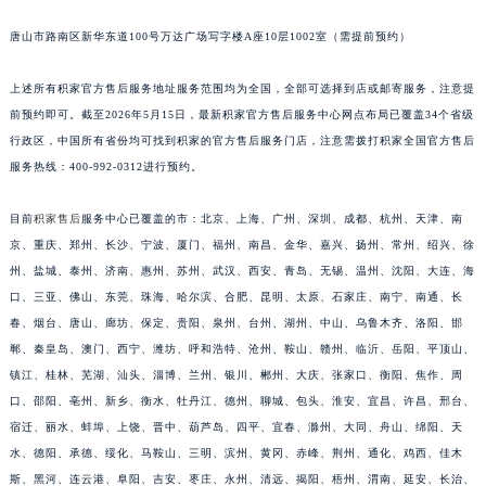
福建省宁德市蕉城区天湖东路积家售后服务中心（需提前预约）
唐山市路南区新华东道100号万达广场写字楼A座10层1002室（需提前预约）
福建省莆田市城厢区霞林街道荔华东大道积家售后服务中心（需提前预约）
福建省三明市三元区东乾二路积家售后服务中心（需提前预约）
上述所有积家官方售后服务地址服务范围均为全国，全部可选择到店或邮寄服务，注意提
福建省漳州市龙文区步港路积家售后服务中心（需提前预约）
前预约即可。截至2026年5月15日，最新积家官方售后服务中心网点布局已覆盖34个省级
行政区，中国所有省份均可找到积家的官方售后服务门店，注意需拨打积家全国官方售后
江苏省常州市新北区龙锦路1590号现代传媒中心5号楼10层1008室积家售后服务中心（需提前预约）
服务热线：400-992-0312进行预约。
江苏省淮安市清江浦区淮海北路积家售后服务中心（需提前预约）
江苏省连云港市海州区通灌北路积家售后服务中心（需提前预约）
目前
积家售后
服务中心已覆盖的市：北京、上海、广州、深圳、成都、杭州、天津、南
江苏省南京市秦淮区中山南路1号南京中心22层22-C1-C3室积家售后服务中心（需提前预约）
京、重庆、郑州、长沙、宁波、厦门、福州、南昌、金华、嘉兴、扬州、常州、绍兴、徐
江苏省宿迁市宿城区西湖路积家售后服务中心（需提前预约）
州、盐城、泰州、济南、惠州、苏州、武汉、西安、青岛、无锡、温州、沈阳、大连、海
江苏省泰州市海陵区永定东路399号置地商务中心东塔（华润万象城）17层1706室积家售后服务中心（需提前预约）
口、三亚、佛山、东莞、珠海、哈尔滨、合肥、昆明、太原、石家庄、南宁、南通、长
春、烟台、唐山、廊坊、保定、贵阳、泉州、台州、湖州、中山、乌鲁木齐、洛阳、邯
江苏省徐州市鼓楼区淮海东路29号苏宁广场IFC国际金融中心35层3508室积家售后服务中心（需提前预约）
郸、秦皇岛、澳门、西宁、潍坊、呼和浩特、沧州、鞍山、赣州、临沂、岳阳、平顶山、
江苏省盐城市盐都区世纪大道5号盐城金融城写字楼1号楼16层1604室积家售后服务中心（需提前预约）
镇江、桂林、芜湖、汕头、淄博、兰州、银川、郴州、大庆、张家口、衡阳、焦作、周
江苏省扬州市邗江区国展路29号星耀天地写字楼1号楼18层1803室积家售后服务中心（需提前预约）
口、邵阳、亳州、新乡、衡水、牡丹江、德州、聊城、包头、淮安、宜昌、许昌、邢台、
江苏省镇江市京口区中山东路积家售后服务中心（需提前预约）
宿迁、丽水、蚌埠、上饶、晋中、葫芦岛、四平、宜春、滁州、大同、舟山、绵阳、天
江西省抚州市临川区赣东大道积家售后服务中心（需提前预约）
水、德阳、承德、绥化、马鞍山、三明、滨州、黄冈、赤峰、荆州、通化、鸡西、佳木
江西省赣州市章贡区文清路积家售后服务中心（需提前预约）
斯、黑河、连云港、阜阳、吉安、枣庄、永州、清远、揭阳、梧州、渭南、延安、长治、