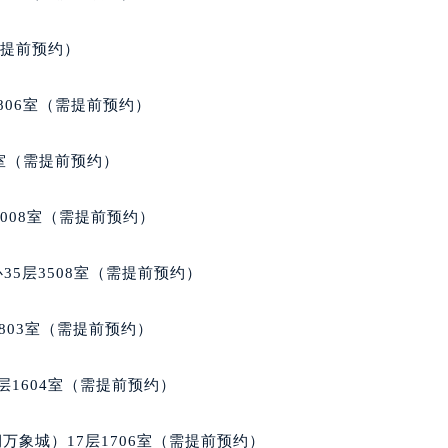
代广场写字楼9层902室（需提前预约）
号世茂环球金融中心写字楼（芙蓉广场）10层13室（需提前预约
需提前预约）
楼29层2905室（需提前预约）
表服务中心（品牌授权店）3层整层（需提前预约）
806室（需提前预约）
表服务中心（品牌授权店）1层整层（需提前预约）
表服务中心（品牌授权店）1层整层（需提前预约）
3室（需提前预约）
（CCMALL）C座17层17-B（需提前预约）
10层1015室（需提前预约）
1008室（需提前预约）
心T2座写字楼29层03室（需提前预约）
厦7层G室（需提前预约）
35层3508室（需提前预约）
心C座12层1205室（需提前预约）
中心T1写字楼9层907室（需提前预约）
803室（需提前预约）
写字楼1座11层1104室（需提前预约）
楼16层1603室（需提前预约）
层1604室（需提前预约）
中心办公楼C座22层08室（需提前预约）
大厦38层09室（需提前预约）
万象城）17层1706室（需提前预约）