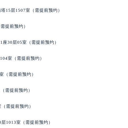
经街交汇处积家售后服务中心（需提前预约）
塔15层1507室（需提前预约）
后服务中心（需提前预约）
积家售后服务中心（需提前预约）
室（需提前预约）
服务中心（需提前预约）
服务中心（需提前预约）
座30层05室（需提前预约）
服务中心（需提前预约）
服务中心（需提前预约）
104室（需提前预约）
服务中心（需提前预约）
服务中心（需提前预约）
9室（需提前预约）
后服务中心（需提前预约）
后服务中心（需提前预约）
B室（需提前预约）
后服务中心（需提前预约）
后服务中心（需提前预约）
室（需提前预约）
售后服务中心（需提前预约）
服务中心（需提前预约）
层1013室（需提前预约）
街交叉口积家售后服务中心（需提前预约）