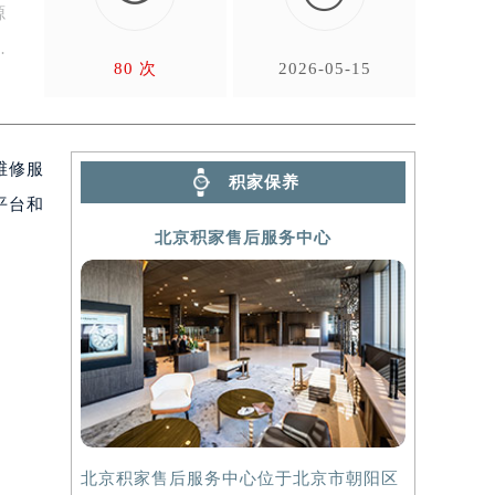
源
80 次
2026-05-15
维修服
积家保养
平台和
北京积家售后服务中心
北京积家售后服务中心位于北京市朝阳区
上海积家售