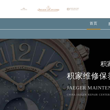
首页
积
积家维修保
JAEGER MAINTE
CHINA JAEGER REPAIR CENTER