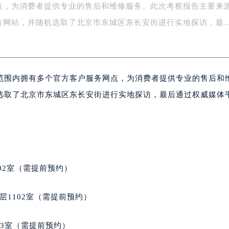
点，为消费者提供专业的售后和维修服务。此次考察报告主要来
字楼1号楼16层1604室（需提前预约）
务中心东塔写字楼（华润万象城）17层1706室（需提前预约）
方网站，并随机选取了北京市东城区东长安街进行实地探访，最
场办公楼20层2009室（需提前预约）
写字楼A座5层503-5室（需提前预约）
广场写字楼4号楼22层2209室（需提前预约）
范围内拥有多个官方客户服务网点，为消费者提供专业的售后和
际中心写字楼8层805室（需提前预约）
易中心写字楼A座13层1304室（需提前预约）
选取了北京市东城区东长安街进行实地探访，最后通过权威媒体
绿地双子塔（中央广场）A1座办公楼14层07室（需提前预约）
心写字楼（万象城）15层1508室（需提前预约）
际中心写字楼A塔7层704室（需提前预约）
世界贸易中心大厦南塔写字楼15层07室（需提前预约）
厦写字楼17层1701室（需提前预约）
02室（需提前预约）
厦写字楼1座30层05室（需提前预约）
字楼B座11层1104室（需提前预约）
层1102室（需提前预约）
写字楼15层03室（需提前预约）
心写字楼24层2406B室（需提前预约）
03室（需提前预约）