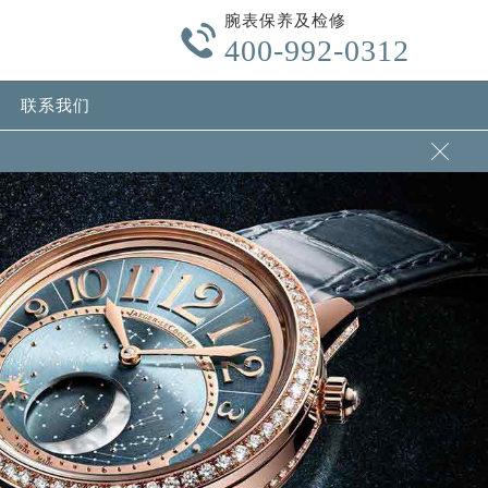
腕表保养及检修

400-992-0312
联系我们
