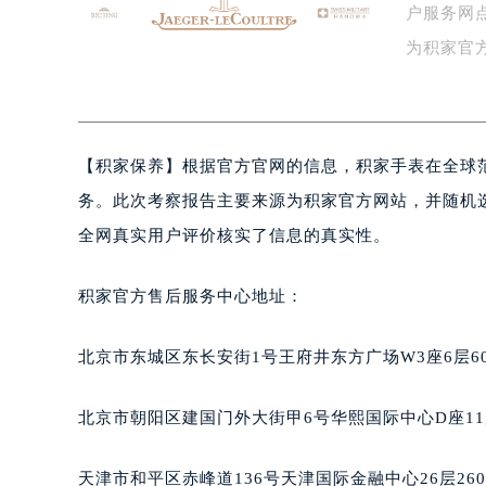
户服务网
盐城市盐都区世纪大道5号盐城金融城写
泰州市海陵区永定东路399号置地商
为积家官
宁波市江北区大闸南路500号来福士广
后…
杭州市上城区钱江路1366号华润大厦
金华市金东区东市南街777号金华万达
【
积家保养】根据官方官网的信息，积家手表在全球
绍兴市越城区胜利东路379号世茂天
嘉兴市南湖区广益路705号嘉兴世界贸
务。此次考察报告主要来源为积家官方网站，并随机
南昌市红谷滩新区红谷中大道998号
全网真实用户评价核实了信息的真实性。
济南市历下区经十路11111号华润中
广州市天河区天河路230号万菱汇国
积家官方售后服务中心地址：
广州市越秀区环市东路371-375号
深圳市罗湖区深南东路5001号华润大
北京市东城区东长安街1号王府井东方广场W3座6层6
惠州市惠城区江北文昌一路7号华贸大
厦门市思明区湖滨东路95号华润大厦写
北京市朝阳区建国门外大街甲6号华熙国际中心D座11
福州市鼓楼区五四路128-1号恒力城
成都市锦江区人民东路6号SAC东原中
天津市和平区赤峰道136号天津国际金融中心26层26