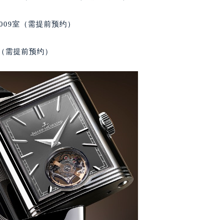
楼1224室（需提前预约）
大厦B座12楼03室（需提前预约）
009室（需提前预约）
心写字楼A座7楼709室（需提前预约）
2层04室（需提前预约）
室（需提前预约）
心A座907室（需提前预约）
A座(旺进大厦)18层09室（需提前预约）
国际金融中心14楼14D（需提前预约）
广场写字楼10层06室（需提前预约）
心写字楼B座13层07室（需提前预约）
安国际中心E座6楼10室（需提前预约）
B座17层1707室（需提前预约）
写字楼A座10层1002室（需提前预约）
心东1幢20楼2002室（需提前预约）
街70号华润万象城写字楼（鄂尔多斯大厦）23层2326室（需
州中心写字楼21层2102室（需提前预约）
国际金融中心写字楼20层01室（需提前预约）