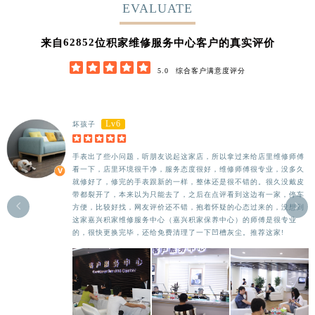
EVALUATE
62852
来自
位积家维修服务中心客户的真实评价





5.0
综合客户满意度评分
Lv6
坏孩子





手表出了些小问题，听朋友说起这家店，所以拿过来给店里维修师傅
看一下，店里环境很干净，服务态度很好，维修师傅很专业，没多久
就修好了，修完的手表跟新的一样，整体还是很不错的。很久没戴皮
带都裂开了，本来以为只能去了，之后在点评看到这边有一家，停车


方便，比较好找，网友评价还不错，抱着怀疑的心态过来的，没想到
这家嘉兴积家维修服务中心（嘉兴积家保养中心）的师傅是很专业
的，很快更换完毕，还给免费清理了一下凹槽灰尘。推荐这家!