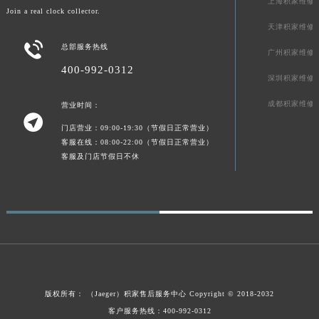
上海积家维修
Join a real clock collector.
天津积家维修

总部服务热线
广州积家维修
400-992-0312
深圳积家维修
成都积家维修
营业时间：

门店营业：09:00-19:30（节假日正常营业）
客服在线：08:00-22:00（节假日正常营业）
客服及门店节假日不休
版权所有：
（Jaeger）
积家售后服务中心
Copyright © 2018-2032
客户服务热线：400-992-0312