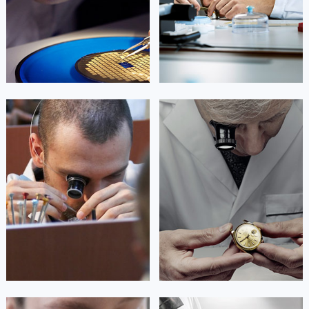


北京积家维修
上海积家维修
艾德琳·亚历桑德拉
艾莉森·安吉莉亚
资深积家技师
资深积家技师
是积家售后服务中心
是积家售后服务中心
(积家保养中心)
(积家保养中心)
的高级技师之一
的高级技师之一
Guangzhou Jaeger Maintain center
Shenzhen Jaeger Maintain center


广州积家维修
深圳积家维修