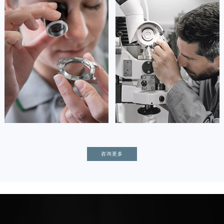
安尼塔·阿普里尔
贝亚特·布兰奇
资深积家技师
资深积家技师
是积家售后服务中心
是积家售后服务中心
(积家保养中心)
(积家保养中心)
的高级技师之一
的高级技师之一
Tianjin Jaeger Maintain center
Nanjing Jaeger Maintain center


天津积家维修
上海积家保养
卡罗琳·卡桑德拉
辛迪·克莱门特
咨询更多
资深积家技师
资深积家技师
是积家售后服务中心
是积家售后服务中心
(积家保养中心)
(积家保养中心)
的高级技师之一
的高级技师之一
Chengdu Jaeger Maintain center
Beijing Jaeger Maintain center