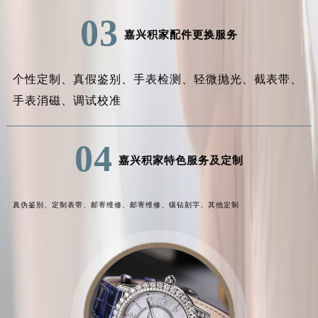
03
嘉兴积家配件更换服务
个性定制、
真假鉴别、
手表检测、
轻微抛光、
截表带、
手表消磁、
调试校准
04
嘉兴积家特色服务及定制
真伪鉴别、
定制表带、
邮寄维修、
邮寄维修、
镶钻刻字、
其他定制