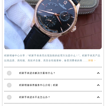
福建省莆田市城厢区霞林街道荔华东大道积家售后服务中心（需提前预约）
福建省三明市三元区东乾二路积家售后服务中心（需提前预约）
福建省漳州市龙文区步港路积家售后服务中心（需提前预约）
江苏省常州市新北区龙锦路1590号现代传媒中心5号楼10层1008室积家售后服务中心（需提前预约）
江苏省淮安市清江浦区淮海北路积家售后服务中心（需提前预约）
江苏省连云港市海州区通灌北路积家售后服务中心（需提前预约）
江苏省南京市秦淮区中山南路1号南京中心22层22-C1-C3室积家售后服务中心（需提前预约）
江苏省宿迁市宿城区西湖路积家售后服务中心（需提前预约）
积家维修中心分享：“积家手表表壳出现划痕的处理方法是什么！”。积家手表其产品
江苏省泰州市海陵区永定东路399号置地商务中心东塔（华润万象城）17层1706室积家售后服务中心（需提前预约）
以高品质、高性能、高技术含量、高安全性能著称，备受消费者的青......
详情 >
江苏省徐州市鼓楼区淮海东路29号苏宁广场IFC国际金融中心35层3508室积家售后服务中心（需提前预约）
江苏省盐城市盐都区世纪大道5号盐城金融城写字楼1号楼16层1604室积家售后服务中心（需提前预约）
2
积家手表进水解决方案有什么？
江苏省扬州市邗江区国展路29号星耀天地写字楼1号楼18层1803室积家售后服务中心（需提前预约）
江苏省镇江市京口区中山东路积家售后服务中心（需提前预约）
3
积家维修保养服务中心介绍 | 积家
江西省抚州市临川区赣东大道积家售后服务中心（需提前预约）
4
积家手表进水不走怎么办？
江西省赣州市章贡区文清路积家售后服务中心（需提前预约）
江西省吉安市吉州区井冈山大道积家售后服务中心（需提前预约）