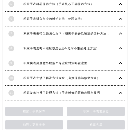
5
积家手表机芯保养方法（手表机芯正确保养方法）
江西省景德镇市珠山区珠山中路积家售后服务中心（需提前预约）
江西省九江市浔阳区浔阳路积家售后服务中心（需提前预约）
6
积家手表进入灰尘的维护方法（处理办法）
江西省南昌市红谷滩新区红谷中大道998号绿地双子塔（中央广场）A1座办公楼14层1407室积家售后服务中心（需提前预约）
江西省萍乡市安源区萍安北大道与康庄路交叉口积家售后服务中心（需提前预约）
7
积家手表表带生锈怎么办？（积家手表去除锈迹的四种方法）
江西省上饶市信州区滨江西路积家售后服务中心（需提前预约）
江西省新余市渝水区北湖西路积家售后服务中心（需提前预约）
8
积家手表走时不准应该怎么办?(走时不准的处理方法)
江西省宜春市袁州区中山中路积家售后服务中心（需提前预约）
江西省鹰潭市月湖区胜利东路积家售后服务中心（需提前预约）
9
积家腕表刻度意外脱落？专业应对策略在这里
山东省德州市德城区东风中路积家售后服务中心（需提前预约）
10
积家手表生锈了解决方法大全（有效保养与修复指南）
山东省东营市东营区济南路积家售后服务中心（需提前预约）
山东省济南市历下区经十路11111号华润中心写字楼（万象城）15层1508室积家售后服务中心（需提前预约）
11
积家发条拧反了处理方法（手表维修的正确步骤与技巧）
山东省济宁市任城区太白楼路积家售后服务中心（需提前预约）
山东省莱芜市文化南路8号银座商城名表维修一楼名表维修积家售后服务中心（需提前预约）
山东省临沂市兰山区解放路积家售后服务中心（需提前预约）
积家，手表保养
积家，手表发展史
山东省日照市东港区烟台路积家售后服务中心（需提前预约）
伯爵，更换表带
积家售后
山东省泰安市泰山区财源街道泰山大街积家售后服务中心（需提前预约）