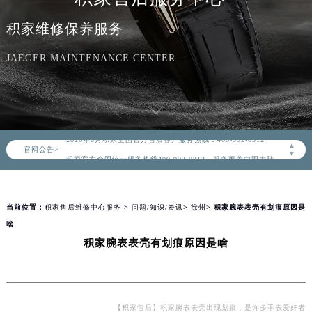
积家维修保养服务
JAEGER MAINTENANCE CENTER
2026年8月积家中国区售后服务网络优化升级公告
2026年8月积家全国官方售后客户服务热线：400-992-0312
▲
官网公告>
积家官方全国统一服务热线400-992-0312，服务覆盖中国大陆、香港、澳门、台湾全部区域（非大陆需加拨“+86”）
▼
2026年8月积家售后服务中心最新网点地址：
北京市朝阳区建国门外大街甲6号华熙国际中心写字楼D座11层1102室（北京总部）（需提前预约）
当前位置：
积家售后维修中心服务
>
问题/知识/资讯
>
徐州
> 积家腕表表壳有划痕原因是
北京市东城区东长安街1号东方广场写字楼W3座6层602室（需提前预约）
啥
天津市和平区赤峰道136号天津国际金融中心写字楼26层2603室（需提前预约）
积家腕表表壳有划痕原因是啥
上海市徐汇区虹桥路3号港汇中心写字楼2座37层3705室（需提前预约）
上海市黄浦区南京东路299号宏伊国际广场写字楼8层806室（需提前预约）
南京市秦淮区中山南路1号（新街口）南京中心写字楼22层C1-1室（需提前预约）
常州市新北区龙锦路1590号现代传媒中心写字楼5号楼10层1008室（需提前预约）
【积家售后】积家腕表表壳出现划痕，是许多手表爱好者