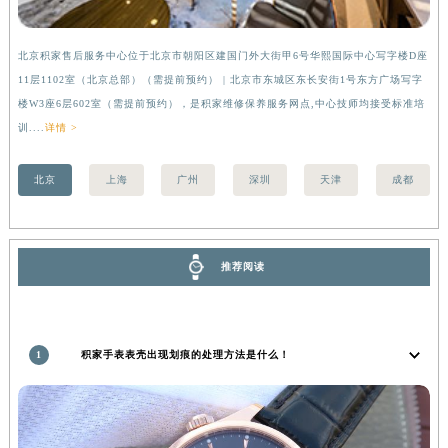
安徽省亳州市谯城区魏武大道积家售后服务中心（需提前预约）
安徽省池州市贵池区长江路积家售后服务中心（需提前预约）
北京积家售后服务中心位于北京市朝阳区建国门外大街甲6号华熙国际中心写字楼D座
上
安徽省滁州市琅琊区南谯北路积家售后服务中心（需提前预约）
11层1102室（北京总部）（需提前预约） | 北京市东城区东长安街1号东方广场写字
（
安徽省阜阳市颍州区颍州北路积家售后服务中心（需提前预约）
楼W3座6层602室（需提前预约），是积家维修保养服务网点,中心技师均接受标准培
前
训....
详情 >
安徽省淮北市相山区淮海路积家售后服务中心（需提前预约）
安徽省淮南市田家庵区国庆中路积家售后服务中心（需提前预约）
北京
上海
广州
深圳
天津
成都
安徽省黄山市屯溪区黄山西路积家售后服务中心（需提前预约）
安徽省六安市金安区解放中路积家售后服务中心（需提前预约）
安徽省马鞍山市雨山区湖南西路积家售后服务中心（需提前预约）
推荐阅读
安徽省宿州市埇桥区人民中路积家售后服务中心（需提前预约）
安徽省铜陵市铜官区石城大道积家售后服务中心（需提前预约）
安徽省芜湖市镜湖区中山路步行街积家售后服务中心（需提前预约）
1
积家手表表壳出现划痕的处理方法是什么！
安徽省宣城市宣州区叠嶂西路积家售后服务中心（需提前预约）
福建省龙岩市新罗区九一南路积家售后服务中心（需提前预约）
福建省南平市建阳区人民西路积家售后服务中心（需提前预约）
福建省宁德市蕉城区天湖东路积家售后服务中心（需提前预约）