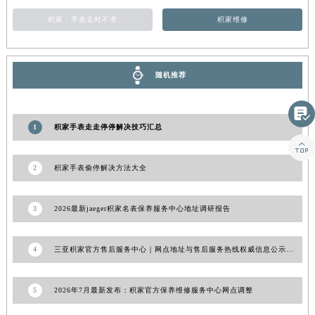
山东省威海市环翠区新威海路89号振华商厦一楼名表维修积家售后服务中心（需提前预约）
积家，手表走时不准
积家维修
山东省潍坊市奎文区东风东街积家售后服务中心（需提前预约）
山东省枣庄市滕州市北辛路与善国路交叉口积家售后服务中心（需提前预约）
山东省淄博市张店区金晶大道积家售后服务中心（需提前预约）
随机推荐
上海市黄浦区南京东路299号宏伊国际广场写字楼8层806室积家售后服务中心（需提前预约）

上海市徐汇区虹桥路3号港汇中心2座37层3705室积家售后服务中心（需提前预约）
1
积家手表走走停停解决技巧汇总
浙江省杭州市上城区钱江路1366号华润大厦A座5层503-5室积家售后服务中心（需提前预约）

浙江省湖州市吴兴区劳动路积家售后服务中心（需提前预约）
2
积家手表偷停解决方法大全
浙江省嘉兴市南湖区广益路705号嘉兴世界贸易中心A座13层1304室积家售后服务中心（需提前预约）
浙江省金华市金东区东市南街777号金华万达广场4号楼22楼2209室积家售后服务中心（需提前预约）
3
2026最新jaeger积家名表保养服务中心地址调研报告
浙江省丽水市莲都区解放街积家售后服务中心（需提前预约）
浙江省宁波市江北区大闸南路500号来福士广场办公楼20层2009室积家售后服务中心（需提前预约）
4
三亚积家官方售后服务中心｜网点地址与售后服务热线权威信息公示（2026年7月更新）
浙江省衢州市柯城区上街积家售后服务中心（需提前预约）
浙江省绍兴市越城区胜利东路379号世茂天际中心写字楼8层805室积家售后服务中心（需提前预约）
浙江省舟山市定海区解放东路积家售后服务中心（需提前预约）
5
2026年7月最新发布：积家官方保养维修服务中心网点调整
澳门特别行政区大堂区议事亭前地（新马路）积家售后服务中心（需提前预约）