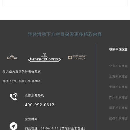
澳门特别行政区风顺堂区南湾大马路积家售后服务中心（需提前预约）
澳门特别行政区花地玛堂区关闸广场积家售后服务中心（需提前预约）
澳门特别行政区花王堂区大三巴商圈积家售后服务中心（需提前预约）
澳门特别行政区嘉模堂区官也街积家售后服务中心（需提前预约）
轻轻滑动下方栏目探索更多精彩内容
澳门省路氹城市金光大道积家售后服务中心（需提前预约）
澳门特别行政区望德堂区塔石广场积家售后服务中心（需提前预约）
积家中国区服
福建省福州市鼓楼区五四路128-1号恒力城写字楼15层03室积家售后服务中心（需提前预约）
福建省厦门市思明区湖滨东路95号万象城华润大厦B座11层1104室积家售后服务中心（需提前预约）
北京积家维修
广东省潮州市潮安区新风路与潮汕路交汇处积家售后服务中心（需提前预约）
加入成为真正的钟表收藏家
上海积家维修
广东省广州市天河区天河路230号万菱汇国际中心A塔7层704室积家售后服务中心（需提前预约）
Join a real clock collector.
广东省广州市越秀区环市东路371-375号世界贸易中心大厦南塔15层1507室积家售后服务中心（需提前预约）
天津积家维修

广东省河源市源城区越王大道积家售后服务中心（需提前预约）
总部服务热线
广州积家维修
广东省惠州市惠城区江北文昌一路7号华贸大厦1座30层3005室积家售后服务中心（需提前预约）
400-992-0312
深圳积家维修
广东省江门市蓬江区广场西路积家售后服务中心（需提前预约）
成都积家维修
营业时间：
广东省揭阳市榕城进贤门步行街积家售后服务中心（需提前预约）

广东省茂名市电白区水东街道迎宾大道积家售后服务中心（需提前预约）
门店营业：09:00-19:30（节假日正常营业）