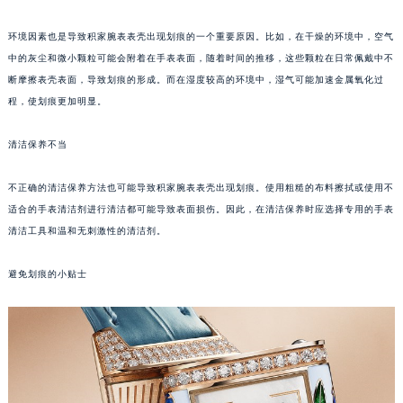
福州市鼓楼区五四路128-1号恒力城写字楼15层03室（需提前预约）
环境因素也是导致积家腕表表壳出现划痕的一个重要原因。比如，在干燥的环境中，空气
成都市锦江区人民东路6号SAC东原中心写字楼24层2406B室（需提前预约）
中的灰尘和微小颗粒可能会附着在手表表面，随着时间的推移，这些颗粒在日常佩戴中不
重庆市江北区观音桥步行街2号融恒时代广场写字楼9层902室（需提前预约）
断摩擦表壳表面，导致划痕的形成。而在湿度较高的环境中，湿气可能加速金属氧化过
长沙市芙蓉区定王台街道建湘路393号世茂环球金融中心写字楼（芙蓉广场）10层13室（需提前预约）
程，使划痕更加明显。
郑州市二七区铭功路10号华润大厦写字楼29层2905室（需提前预约）
太原市迎泽区解放路15号亨得利名表服务中心（品牌授权店）3层整层（需提前预约）
清洁保养不当
沈阳市沈河区中街路137号亨得利名表服务中心（品牌授权店）1层整层（需提前预约）
不正确的清洁保养方法也可能导致积家腕表表壳出现划痕。使用粗糙的布料擦拭或使用不
沈阳市沈河区中街路83号亨得利名表服务中心（品牌授权店）1层整层（需提前预约）
适合的手表清洁剂进行清洁都可能导致表面损伤。因此，在清洁保养时应选择专用的手表
乌鲁木齐市天山区红山路26号时代广场（CCMALL）C座17层17-B（需提前预约）
清洁工具和温和无刺激性的清洁剂。
温州市鹿城区锦绣路1067号置信广场10层1015室（需提前预约）
哈尔滨市道里区友谊西路600号富力中心T2座写字楼29层03室（需提前预约）
避免划痕的小贴士
大连市中山区人民路15号国际金融大厦7层G室（需提前预约）
佛山市禅城区季华五路57号万科金融中心C座12层1205室（需提前预约）
东莞市东城街道鸿福东路1号民盈国贸中心T1写字楼9层907室（需提前预约）
无锡市梁溪区人民中路139号恒隆广场写字楼1座11层1104室（需提前预约）
南通市崇川区工农路57号圆融广场写字楼16层1603室（需提前预约）