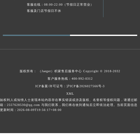
客服在线：08:00-22:00（节假日正常营业）
广东省梅州市梅江区金燕大道积家售后服务中心（需提前预约）
客服及门店节假日不休
广东省清远市清城区湖西路积家售后服务中心（需提前预约）
广东省汕头市龙湖区长平路积家售后服务中心（需提前预约）
广东省汕尾市城区香洲街道园林社区翠园街积家售后服务中心（需提前预约）
广东省韶关市武江区芙蓉新区与老城中心交汇处积家售后服务中心（需提前预约）
广东省深圳市罗湖区深南东路5001号华润大厦17层1701室积家售后服务中心（需提前预约）
广东省阳江市江城区东风一路积家售后服务中心（需提前预约）
广东省云浮市云城区金山路积家售后服务中心（需提前预约）
版权所有：
（Jaeger）
积家售后服务中心
Copyright © 2018-2032
广东省湛江市赤坎区观海北路积家售后服务中心（需提前预约）
客户服务热线：400-992-0312
广东省肇庆市端州区信安大道与砚都大道交汇处积家售后服务中心（需提前预约）
ICP备案/许可证号：沪ICP备2026027566号-3
广西壮族自治区百色市右江区中山二路积家售后服务中心（需提前预约）
XML
如权利人或知情人士发现本站内容存在事实错误或涉及版权、名誉权等侵权问题，请通过邮
广西壮族自治区北海市海城区北京路积家售后服务中心（需提前预约）
箱：2557628530@qq.com 与我们联系，我们将在收到通知后立即依法处理。当前页面信息
更新时间：2026-08-09T19:56:17+08:00
广西壮族自治区崇左市江州区石景林街道友谊大道与丽川路交汇处积家售后服务中心（需提前预约）
广西壮族自治区防城港市港口区金花茶大道积家售后服务中心（需提前预约）
广西壮族自治区贵港市港北区港城街道布山大道与仙衣路交叉口积家售后服务中心（需提前预约）
广西壮族自治区桂林市秀峰区红岭路积家售后服务中心（需提前预约）