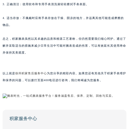
3. 正确清洁：使用软布和专用手表清洗液轻轻擦拭手表表面。
甘肃省兰州市七里河区西津西路16号兰州中心写字楼21层2102室（需提前预约）
重庆市解放碑渝中区民权路28号英利国际金融中心写字楼20层01室（需提前预约）
4. 适当存放：不佩戴时应将手表存放在干燥、阴凉的地方，并远离其他可能造成摩擦的
黑龙江省大庆市萨尔图区会战大街积家售后服务中心（需提前预约）
物品。
黑龙江省鹤岗市向阳区红军路积家售后服务中心（需提前预约）
黑龙江省黑河市爱辉区中央街积家售后服务中心（需提前预约）
总之，积家腕表虽然以其卓越的品质和精湛工艺著称，但仍然需要我们细心呵护。通过了
解并采取适当的措施来减少日常生活中可能对腕表造成的伤害，可以有效延长其使用寿命
黑龙江省鸡西市鸡冠区红军路积家售后服务中心（需提前预约）
并保持其美观度。
黑龙江省佳木斯市向阳区长安路积家售后服务中心（需提前预约）
黑龙江省牡丹江市东安区太平路积家售后服务中心（需提前预约）
黑龙江省七台河市桃山区大同街积家售后服务中心（需提前预约）
以上就是
徐州积家售后服务中心
为您分享的精彩内容。如果您还有其他关于积家手表维护
黑龙江省齐齐哈尔市龙沙区龙华路积家售后服务中心（需提前预约）
和保养的问题，可以拨打页面400电话进行咨询，我们将竭诚为您服务。
黑龙江省双鸭山市尖山区新兴大街积家售后服务中心（需提前预约）
黑龙江省绥化市北林区新华街与康庄路交叉口积家售后服务中心（需提前预约）
黑龙江省伊春市伊美区通河路积家售后服务中心（需提前预约）
吉林省白城市洮北区明仁南街积家售后服务中心（需提前预约）
积家服务中心
吉林省白山市浑江区浑江大街积家售后服务中心（需提前预约）
吉林省吉林市船营区河南街积家售后服务中心（需提前预约）