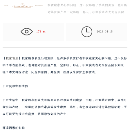
和收藏家关心的问题。这不仅影响了手表的美观，也可能
徐州市鼓楼区淮海东路29号苏宁广场IFC国际金融中心写字楼35层3508室（需提前预约）
对其价值产生一定影响。那么，积家腕表表壳为何会留下
扬州市邗江区国展路29号星耀天地写字楼1号楼18层1803室（需提前预约）
划痕呢？本文将探讨这一问题的原因，并提供一些建议…
盐城市盐都区世纪大道5号盐城金融城写字楼1号楼16层1604室（需提前预约）

泰州市海陵区永定东路399号置地商务中心东塔写字楼（华润万象城）17层1706室（需提前预约）
173 次
2026-04-15
宁波市江北区大闸南路500号来福士广场办公楼20层2009室（需提前预约）
杭州市上城区钱江路1366号华润大厦写字楼A座5层503-5室（需提前预约）
金华市金东区东市南街777号金华万达广场写字楼4号楼22层2209室（需提前预约）
【
积家售后
】积家腕表表壳出现划痕，是许多手表爱好者和收藏家关心的问题。这不仅影
绍兴市越城区胜利东路379号世茂天际中心写字楼8层805室（需提前预约）
响了手表的美观，也可能对其价值产生一定影响。那么，积家腕表表壳为何会留下划痕
嘉兴市南湖区广益路705号嘉兴世界贸易中心写字楼A座13层1304室（需提前预约）
呢？本文将探讨这一问题的原因，并提供一些建议来保护您的爱表。
南昌市红谷滩新区红谷中大道998号绿地双子塔（中央广场）A1座办公楼14层07室（需提前预约）
日常使用中的磨损
济南市历下区经十路11111号华润中心写字楼（万象城）15层1508室（需提前预约）
广州市天河区天河路230号万菱汇国际中心写字楼A塔7层704室（需提前预约）
日常生活中，积家腕表的表壳可能会因各种原因受到磨损。例如，在佩戴过程中，表壳可
广州市越秀区环市东路371-375号世界贸易中心大厦南塔写字楼15层07室（需提前预约）
能会与衣物、口袋里的硬物或家具等发生摩擦。此外，当您在运动或进行其他活动时，手
深圳市罗湖区深南东路5001号华润大厦写字楼17层1701室（需提前预约）
表可能受到撞击或刮擦，从而导致划痕的产生。
惠州市惠城区江北文昌一路7号华贸大厦写字楼1座30层05室（需提前预约）
厦门市思明区湖滨东路95号华润大厦写字楼B座11层1104室（需提前预约）
环境因素的影响