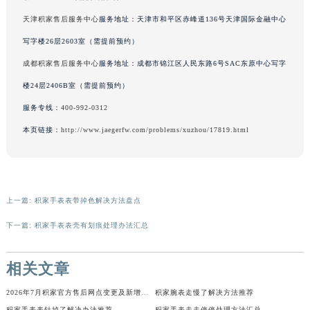
辽宁省铁岭市银州区南马路积家售后服务中心（需提前预约）
天津积家售后服务中心
服务地址：天津市和平区赤峰道136号天津国际金融中心
辽宁省营口市站前区市府路与渤海大街交叉口积家售后服务中心（需提前预约）
写字楼26层2603室（需提前预约）
辽宁省沈阳市沈河区中街路137号亨得利名表维修授权店1楼积家售后服务中心（需提前预约）
成都积家售后服务中心
服务地址：成都市锦江区人民东路6号SAC东原中心写字
辽宁省沈阳市沈河区中街路83号亨得利名表维修授权店1楼积家售后服务中心（需提前预约）
楼24层2406B室（需提前预约）
北京市朝阳区建国门外大街甲6号华熙国际中心D座11层1102室积家售后服务中心（北京总部）（需提前预约）
服务专线：
400-992-0312
北京市东城区东长安街1号王府井东方广场W3座6层602室积家售后服务中心（需提前预约）
河北省保定市竞秀区朝阳北大街北国先天下积家售后服务中心（需提前预约）
本页链接：
http://www.jaegerfw.com/problems/xuzhou/17819.html
内蒙古自治区阿拉善盟市左旗土尔扈特大街积家售后服务中心（需提前预约）
内蒙古自治区巴彦淖尔市临河区新华街积家售后服务中心（需提前预约）
内蒙古自治区包头市青山区幸福路甲3号王府井百货名表维修积家售后服务中心（需提前预约）
上一篇:
积家手表表带掉色解决方法盘点
内蒙古自治区赤峰市红山区哈达街积家售后服务中心（需提前预约）
下一篇:
积家手表表壳有划痕处理办法汇总
内蒙古自治区鄂尔多斯市东胜区伊金霍洛街积家售后服务中心（需提前预约）
内蒙古自治区呼伦贝尔市海拉尔区中央街积家售后服务中心（需提前预约）
相关文章
内蒙古自治区通辽市科尔沁区明仁大街积家售后服务中心（需提前预约）
内蒙古自治区乌海市海勃湾区人民南路积家售后服务中心（需提前预约）
2026年7月积家官方售后网点变更及新增快速参考补充修订版
积家腕表走慢了解决方法推荐
内蒙古自治区乌兰察布市集宁区恩和大街积家售后服务中心（需提前预约）
积家手表表针掉了解决办法推荐
积家手表走走停停处理方法汇总