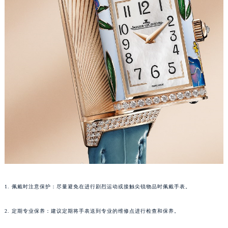
苏州市苏州工业园区星港街199号苏州中心办公楼C座22层08室（需提前预约）
武汉市江汉区解放大道686号世界贸易大厦38层09室（需提前预约）
南宁市青秀区金湖路59号地王大厦12楼1224室（需提前预约）
合肥市蜀山区潜山路111号万象城华润大厦B座12楼03室（需提前预约）
泉州市丰泽区宝洲路729号浦西万达中心写字楼A座7楼709室（需提前预约）
青岛市南区山东路6号华润大厦B座22层04室（需提前预约）
烟台市芝罘区胜利路139号万达金融中心A座907室（需提前预约）
长春市朝阳区西安大路727号中银大厦A座(旺进大厦)18层09室（需提前预约）
贵阳市南明区都司高架桥路33号亨特国际金融中心14楼14D（需提前预约）
昆明市盘龙区北京路928号同德昆明广场写字楼10层06室（需提前预约）
石家庄市长安区中山东路39号勒泰中心写字楼B座13层07室（需提前预约）
西安市碑林区南关正街88号华侨城长安国际中心E座6楼10室（需提前预约）
海口市龙华区金贸东路5号海口华润大厦B座17层1707室（需提前预约）
1. 佩戴时注意保护：尽量避免在进行剧烈运动或接触尖锐物品时佩戴手表。
唐山市路南区新华东道100号万达广场写字楼A座10层1002室（需提前预约）
台州市椒江区东海大道1800号腾达中心东1幢20楼2002室（需提前预约）
2. 定期专业保养：建议定期将手表送到专业的维修点进行检查和保养。
内蒙古自治区呼和浩特市玉泉区大学西街70号华润万象城写字楼（鄂尔多斯大厦）23层2326室（需提前预约）