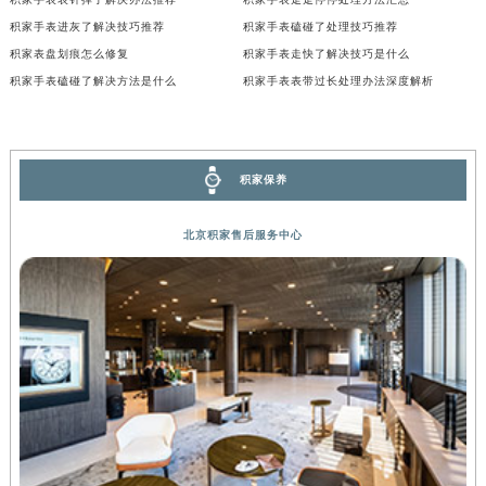
内蒙古自治区锡林郭勒盟市锡林浩特市光明街与额尔敦路交叉口积家售后服务中心（需提前预约）
积家手表进灰了解决技巧推荐
积家手表磕碰了处理技巧推荐
内蒙古自治区兴安盟市乌兰浩特市兴安大街积家售后服务中心（需提前预约）
积家表盘划痕怎么修复
积家手表走快了解决技巧是什么
积家手表磕碰了解决方法是什么
积家手表表带过长处理办法深度解析
山西省大同市平城区迎宾街积家售后服务中心（需提前预约）
山西省晋城市城区黄华街积家售后服务中心（需提前预约）
山西省晋中市榆次区顺城街积家售后服务中心（需提前预约）
山西省临汾市尧都区解放路积家售后服务中心（需提前预约）
积家保养
山西省吕梁市离石区永宁中路与建设街交叉口积家售后服务中心（需提前预约）
山西省朔州市朔城区怡西路与鄯阳西街交汇处积家售后服务中心（需提前预约）
北京积家售后服务中心
山西省忻州市忻府区和平东街与七一南路交叉口积家售后服务中心（需提前预约）
山西省阳泉市郊区平阳东街与新城大道交叉口积家售后服务中心（需提前预约）
山西省运城市盐湖区河东街积家售后服务中心（需提前预约）
山西省长治市潞州区英雄中路积家售后服务中心（需提前预约）
山西省太原市迎泽区迎泽街道解放路15号亨得利名表维修授权店3楼积家售后服务中心（需提前预约）
天津市和平区赤峰道136号天津国际金融中心26层2603室积家售后服务中心（需提前预约）
安徽省安庆市迎江区人民路积家售后服务中心（需提前预约）
安徽省蚌埠市蚌山区淮河路积家售后服务中心（需提前预约）