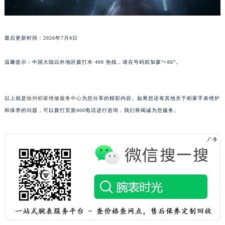
广东省韶关市武江区芙蓉新区与老城中心交汇处积家售后服务中心（需提前预约）
广东省深圳市罗湖区深南东路5001号华润大厦17层1701室积家售后服务中心（需提前预约）
广东省阳江市江城区东风一路积家售后服务中心（需提前预约）
最后更新时间：2026年7月8日
广东省云浮市云城区金山路积家售后服务中心（需提前预约）
温馨提示：中国大陆以外地区拨打本 400 热线，请在号码前加拨“+86”。
广东省湛江市赤坎区观海北路积家售后服务中心（需提前预约）
广东省肇庆市端州区信安大道与砚都大道交汇处积家售后服务中心（需提前预约）
广西壮族自治区百色市右江区中山二路积家售后服务中心（需提前预约）
以上就是
徐州积家维修服务中心
为您分享的精彩内容。如果您还有其他关于积家手表维护
广西壮族自治区北海市海城区北京路积家售后服务中心（需提前预约）
和保养的问题，可以拨打页面400电话进行咨询，我们将竭诚为您服务。
广西壮族自治区崇左市江州区石景林街道友谊大道与丽川路交汇处积家售后服务中心（需提前预约）
广西壮族自治区防城港市港口区金花茶大道积家售后服务中心（需提前预约）
广西壮族自治区贵港市港北区港城街道布山大道与仙衣路交叉口积家售后服务中心（需提前预约）
广西壮族自治区桂林市秀峰区红岭路积家售后服务中心（需提前预约）
广西壮族自治区河池市金城江区金城江街道朝阳路积家售后服务中心（需提前预约）
广西壮族自治区贺州市八步区城东街道灵峰南路积家售后服务中心（需提前预约）
广西壮族自治区来宾市兴宾区桂中大道积家售后服务中心（需提前预约）
广西壮族自治区柳州市城中区中山中路积家售后服务中心（需提前预约）