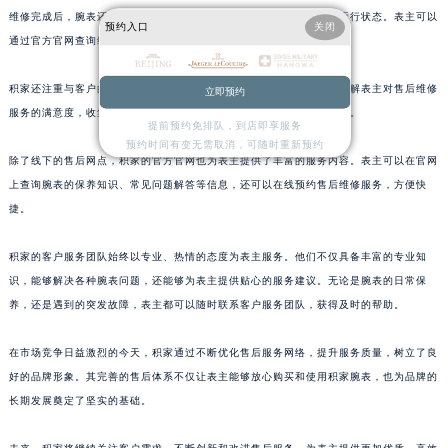
维修完成后，腕表还会经过严格的质量检验，确保腕表恢复到最佳的运行状态。表主可以
上海市黄浦区南京东路299号宏伊国际广场写字楼8层806室积家售后服务中心（需提前预约）
预约入口
关闭
通过官方官网查询维修进度，随时了解腕表的维修情况。
上海市徐汇区虹桥路3号港汇中心2座37层3705室积家售后服务中心（需提前预约）
浙江省杭州市上城区钱江路1366号华润大厦A座5层503-5室积家售后服务中心（需提前预约）
积家还注重与客户的沟通和反馈。售后网点会定期对表主进行回访，了解表主对售后维修
立即预约
浙江省湖州市吴兴区劳动路积家售后服务中心（需提前预约）
服务的满意度，收集表主的意见和建议，以便不断改进和完善服务质量。
提前预约免排队，到店即享服务
浙江省嘉兴市南湖区广益路705号嘉兴世界贸易中心A座13层1304室积家售后服务中心（需提前预约）
预约时间有变无需取消，可随时重新预约
浙江省金华市金东区东市南街777号金华万达广场4号楼22楼2209室积家售后服务中心（需提前预约）
除了线下的售后网点，积家的官方官网也为表主提供了丰富的服务内容。表主可以在官网
上查询腕表的保养知识、常见问题解答等信息，还可以在线预约售后维修服务，方便快
浙江省丽水市莲都区解放街积家售后服务中心（需提前预约）
捷。
浙江省宁波市江北区大闸南路500号来福士广场办公楼20层2009室积家售后服务中心（需提前预约）
浙江省衢州市柯城区上街积家售后服务中心（需提前预约）
积家的客户服务团队始终以专业、热情的态度为表主服务。他们不仅具备丰富的专业知
浙江省绍兴市越城区胜利东路379号世茂天际中心写字楼8层805室积家售后服务中心（需提前预约）
识，能够解决各种腕表问题，还能够为表主提供贴心的服务建议。无论是腕表的日常保
浙江省舟山市定海区解放东路积家售后服务中心（需提前预约）
养，还是遇到的突发故障，表主都可以随时联系客户服务团队，获得及时的帮助。
澳门特别行政区大堂区议事亭前地（新马路）积家售后服务中心（需提前预约）
在市场竞争日益激烈的今天，积家通过不断优化售后服务网络，提升服务质量，树立了良
澳门特别行政区风顺堂区南湾大马路积家售后服务中心（需提前预约）
好的品牌形象。其完善的售后体系不仅让表主能够放心购买和使用积家腕表，也为品牌的
澳门特别行政区花地玛堂区关闸广场积家售后服务中心（需提前预约）
长期发展奠定了坚实的基础。
澳门特别行政区花王堂区大三巴商圈积家售后服务中心（需提前预约）
澳门特别行政区嘉模堂区官也街积家售后服务中心（需提前预约）