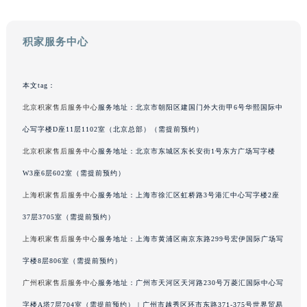
广西壮族自治区钦州市钦南区金海湾东大街积家售后服务中心（需提前预约）
广西壮族自治区梧州市万秀区龙湖镇高旺路积家售后服务中心（需提前预约）
积家服务中心
广西壮族自治区玉林市玉州区金玉路积家售后服务中心（需提前预约）
海南省儋州市儋州市那大镇兰洋北路积家售后服务中心（需提前预约）
本文tag：
海南省东方市八所镇解放西路积家售后服务中心（需提前预约）
北京积家售后服务中心
服务地址：北京市朝阳区建国门外大街甲6号华熙国际中
海南省琼海市嘉积镇东风路积家售后服务中心（需提前预约）
海南省三沙市西沙区西沙群岛永兴岛北京路积家售后服务中心（需提前预约）
心写字楼D座11层1102室（北京总部）（需提前预约）
海南省三亚市吉阳区迎宾路积家售后服务中心（需提前预约）
北京积家售后服务中心
服务地址：北京市东城区东长安街1号东方广场写字楼
海南省万宁市万城镇解放路积家售后服务中心（需提前预约）
W3座6层602室（需提前预约）
海南省文昌市文城镇教育东路积家售后服务中心（需提前预约）
上海积家售后服务中心
服务地址：上海市徐汇区虹桥路3号港汇中心写字楼2座
海南省五指山市通什镇三月三大道积家售后服务中心（需提前预约）
37层3705室（需提前预约）
香港特别行政区尖沙咀区油尖旺区广东道积家售后服务中心（需提前预约）
上海积家售后服务中心
服务地址：上海市黄浦区南京东路299号宏伊国际广场写
香港特别行政区金钟区中西区金钟道积家售后服务中心（需提前预约）
字楼8层806室（需提前预约）
香港特别行政区九龙区油尖旺区弥敦道积家售后服务中心（需提前预约）
香港特别行政区铜锣湾区湾仔区轩尼诗道积家售后服务中心（需提前预约）
广州积家售后服务中心
服务地址：广州市天河区天河路230号万菱汇国际中心写
河南省安阳市文峰区解放大道积家售后服务中心（需提前预约）
字楼A塔7层704室（需提前预约） | 广州市越秀区环市东路371-375号世界贸易