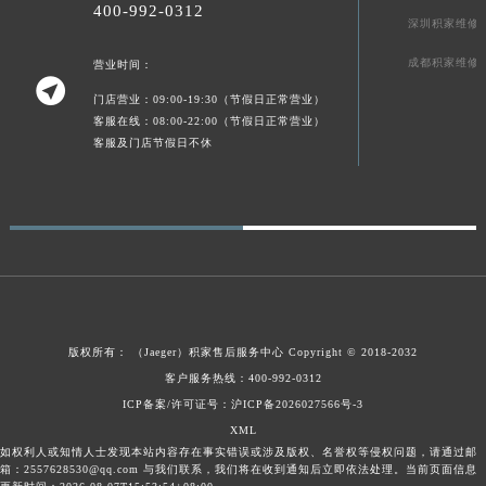
400-992-0312
贵州省黔东南苗族侗族自治州凯里市北京西路积家售后服务中心（需提前预约）
深圳积家维修
贵州省黔西南布依族苗族自治州兴义市大道与桔香路交汇处积家售后服务中心（需提前预约）
成都积家维修
营业时间：

贵州省铜仁市碧江区民主路积家售后服务中心（需提前预约）
门店营业：09:00-19:30（节假日正常营业）
贵州省遵义市红花岗区共青大道与嵩山路交叉口积家售后服务中心（需提前预约）
客服在线：08:00-22:00（节假日正常营业）
四川省阿坝州市马尔康市团结街积家售后服务中心（需提前预约）
客服及门店节假日不休
四川省巴中市巴州区江北大道积家售后服务中心（需提前预约）
四川省成都市锦江区人民东路6号SAC东原中心24层2406B室积家售后服务中心（需提前预约）
四川省达州市通川区中心广场、老车坝积家售后服务中心（需提前预约）
四川省德阳市旌阳区长江西路、南街积家售后服务中心（需提前预约）
四川省甘孜州市康定市情歌广场、箭炉街积家售后服务中心（需提前预约）
四川省广安市广安区建安南路积家售后服务中心（需提前预约）
版权所有：
（Jaeger）
积家售后服务中心
Copyright © 2018-2032
四川省广元市利州区老城南北街、东大街积家售后服务中心（需提前预约）
客户服务热线：400-992-0312
四川省乐山市市中区嘉定中路积家售后服务中心（需提前预约）
ICP备案/许可证号：沪ICP备2026027566号-3
四川省凉山州市西昌市大巷口下街积家售后服务中心（需提前预约）
XML
四川省泸州市江阳区治平路积家售后服务中心（需提前预约）
如权利人或知情人士发现本站内容存在事实错误或涉及版权、名誉权等侵权问题，请通过邮
箱：2557628530@qq.com 与我们联系，我们将在收到通知后立即依法处理。当前页面信息
四川省眉山市东坡区三苏路积家售后服务中心（需提前预约）