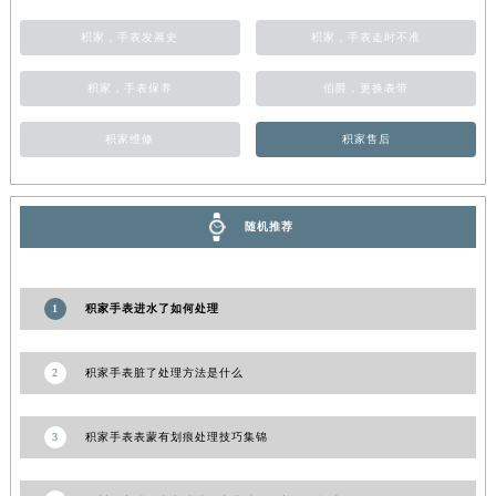
新疆维吾尔自治区阿勒泰市解放路积家售后服务中心（需提前预约）
积家，手表发展史
积家，手表走时不准
新疆维吾尔自治区阿图什市光明路积家售后服务中心（需提前预约）
新疆维吾尔自治区白杨市军垦路积家售后服务中心（需提前预约）
积家，手表保养
伯爵，更换表带
新疆维吾尔自治区北屯市团结路积家售后服务中心（需提前预约）
积家维修
积家售后
新疆维吾尔自治区博乐市博乐市北京路积家售后服务中心（需提前预约）
新疆维吾尔自治区昌吉市延安北路积家售后服务中心（需提前预约）
新疆维吾尔自治区阜康市博峰路积家售后服务中心（需提前预约）
随机推荐
新疆维吾尔自治区哈密市伊州区建国北路积家售后服务中心（需提前预约）
新疆维吾尔自治区和田市和田市北京西路积家售后服务中心（需提前预约）
新疆维吾尔自治区胡杨河市胡杨河市胡杨路积家售后服务中心（需提前预约）
1
积家手表进水了如何处理
新疆维吾尔自治区霍尔果斯市亚欧北路积家售后服务中心（需提前预约）
新疆维吾尔自治区喀什市解放北路积家售后服务中心（需提前预约）
2
积家手表脏了处理方法是什么
新疆维吾尔自治区可克达拉市幸福路积家售后服务中心（需提前预约）
新疆维吾尔自治区克拉玛依市克拉玛依区友谊路积家售后服务中心（需提前预约）
3
积家手表表蒙有划痕处理技巧集锦
新疆维吾尔自治区库车市库车市文化东路积家售后服务中心（需提前预约）
新疆维吾尔自治区库尔勒市库尔勒市人民东路积家售后服务中心（需提前预约）