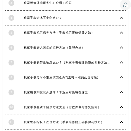
3
积家维修保养服务中心介绍 | 积家

青海省海西蒙古族藏族自治州德令哈市柴达木路积家售后服务中心（需提前预约）
青海省黄南藏族自治州同仁市德合隆路积家售后服务中心（需提前预约）
4
积家手表进水不走怎么办？
青海省西宁市城西区海湖新区西关大道积家售后服务中心（需提前预约）
青海省玉树藏族自治州结古镇胜利路积家售后服务中心（需提前预约）
5
积家手表机芯保养方法（手表机芯正确保养方法）
陕西省安康市汉滨区金州路积家售后服务中心（需提前预约）
陕西省宝鸡市渭滨区经二路积家售后服务中心（需提前预约）
6
积家手表进入灰尘的维护方法（处理办法）
陕西省汉中市汉台区北大街积家售后服务中心（需提前预约）
7
积家手表表带生锈怎么办？（积家手表去除锈迹的四种方法）
陕西省商洛市商州区州城街积家售后服务中心（需提前预约）
陕西省铜川市王益区红旗街积家售后服务中心（需提前预约）
8
积家手表走时不准应该怎么办?(走时不准的处理方法)
陕西省渭南市临渭区东风大街积家售后服务中心（需提前预约）
陕西省咸阳市秦都区沣西新城统一西路与白马河路交汇处积家售后服务中心（需提前预约）
9
积家腕表刻度意外脱落？专业应对策略在这里
陕西省延安市宝塔区中心街积家售后服务中心（需提前预约）
陕西省榆林市榆阳区长兴路积家售后服务中心（需提前预约）
10
积家手表生锈了解决方法大全（有效保养与修复指南）
新疆维吾尔自治区阿克苏市东大街积家售后服务中心（需提前预约）
新疆维吾尔自治区阿拉尔市胜利大道积家售后服务中心（需提前预约）
11
积家发条拧反了处理方法（手表维修的正确步骤与技巧）
新疆维吾尔自治区阿拉山口市友好路积家售后服务中心（需提前预约）