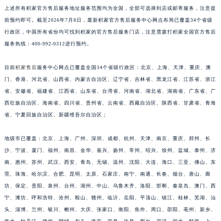
上述所有积家官方售后服务地址服务范围均为全国，全部可选择到店或邮寄服务，注意提
安徽省淮北市相山区淮海路积家售后服务中心（需提前预约）
前预约即可。截至2026年7月8日，最新积家官方售后服务中心网点布局已覆盖34个省级
安徽省淮南市田家庵区国庆中路积家售后服务中心（需提前预约）
行政区，中国所有省份均可找到积家的官方售后服务门店，注意需拨打积家全国官方售后
安徽省黄山市屯溪区黄山西路积家售后服务中心（需提前预约）
服务热线：400-992-0312进行预约。
安徽省六安市金安区解放中路积家售后服务中心（需提前预约）
安徽省马鞍山市雨山区湖南西路积家售后服务中心（需提前预约）
目前
积家售后
服务中心网点已覆盖全国34个省级行政区：北京、上海、天津、重庆、澳
安徽省宿州市埇桥区人民中路积家售后服务中心（需提前预约）
门、香港、河北省、山西省、内蒙古自治区、辽宁省、吉林省、黑龙江省、江苏省、浙江
省、安徽省、福建省、江西省、山东省、台湾省、河南省、湖北省、湖南省、广东省、广
安徽省铜陵市铜官区石城大道积家售后服务中心（需提前预约）
西壮族自治区、海南省、四川省、贵州省、云南省、西藏自治区、陕西省、甘肃省、青海
安徽省芜湖市镜湖区中山路步行街积家售后服务中心（需提前预约）
省、宁夏回族自治区、新疆维吾尔自治区；
安徽省宣城市宣州区叠嶂西路积家售后服务中心（需提前预约）
福建省龙岩市新罗区九一南路积家售后服务中心（需提前预约）
地级市已覆盖：北京、上海、广州、深圳、成都、杭州、天津、南京、重庆、郑州、长
福建省南平市建阳区人民西路积家售后服务中心（需提前预约）
沙、宁波、厦门、福州、南昌、金华、嘉兴、扬州、常州、绍兴、徐州、盐城、泰州、济
福建省宁德市蕉城区天湖东路积家售后服务中心（需提前预约）
南、惠州、苏州、武汉、西安、青岛、无锡、温州、沈阳、大连、海口、三亚、佛山、东
莞、珠海、哈尔滨、合肥、昆明、太原、石家庄、南宁、南通、长春、烟台、唐山、廊
福建省莆田市城厢区霞林街道荔华东大道积家售后服务中心（需提前预约）
坊、保定、贵阳、泉州、台州、湖州、中山、乌鲁木齐、洛阳、邯郸、秦皇岛、澳门、西
福建省三明市三元区东乾二路积家售后服务中心（需提前预约）
宁、潍坊、呼和浩特、沧州、鞍山、赣州、临沂、岳阳、平顶山、镇江、桂林、芜湖、汕
福建省漳州市龙文区步港路积家售后服务中心（需提前预约）
头、淄博、兰州、银川、郴州、大庆、张家口、衡阳、焦作、周口、邵阳、亳州、新乡、
江苏省常州市新北区龙锦路1590号现代传媒中心5号楼10层1008室积家售后服务中心（需提前预约）