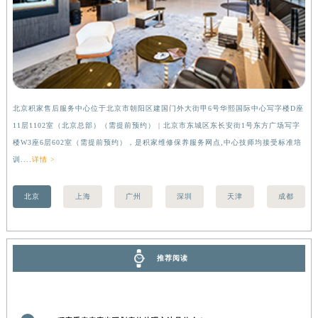
湖南省娄底市娄星区长青街积家售后服务中心（需提前预约）
湖南省邵阳市双清区东风路积家售后服务中心（需提前预约）
湖南省湘潭市雨湖区莲城大道积家售后服务中心（需提前预约）
湖南省益阳市赫山区桃花仑路积家售后服务中心（需提前预约）
湖南省永州市冷水滩区永州大道与中兴路交叉口积家售后服务中心（需提前预约）
北京积家售后服务中心位于北京市朝阳区建国门外大街甲6号华熙国际中心写字楼D座
上
湖南省岳阳市岳阳楼区东茅岭路积家售后服务中心（需提前预约）
11层1102室（北京总部）（需提前预约） | 北京市东城区东长安街1号东方广场写字
（
湖南省张家界市永定区解放路积家售后服务中心（需提前预约）
楼W3座6层602室（需提前预约），是积家维修保养服务网点,中心技师均接受标准培
前
湖南省长沙市芙蓉区建湘路393号世茂环球金融中心写字楼10层1013室积家售后服务中心（需提前预约）
训....
详情 >
湖南省株洲市芦淞区建设南路积家售后服务中心（需提前预约）
甘肃省白银市白银区北京路积家售后服务中心（需提前预约）
北京
上海
广州
深圳
天津
成都
甘肃省定西市安定区解放路积家售后服务中心（需提前预约）
甘肃省敦煌市沙州镇阳关中路积家售后服务中心（需提前预约）
甘肃省合作市人民街积家售后服务中心（需提前预约）
推荐阅读
甘肃省嘉峪关市雄关区新华中路积家售后服务中心（需提前预约）
甘肃省金昌市金川区北京路积家售后服务中心（需提前预约）
甘肃省酒泉市肃州区西大街积家售后服务中心（需提前预约）