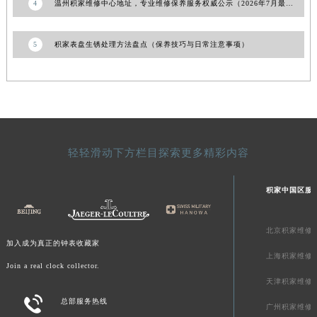
4
温州积家维修中心地址，专业维修保养服务权威公示（2026年7月最新）
新疆维吾尔自治区奎屯市团结西街积家售后服务中心（需提前预约）
新疆维吾尔自治区昆玉市昆泉街积家售后服务中心（需提前预约）
5
积家表盘生锈处理方法盘点（保养技巧与日常注意事项）
新疆维吾尔自治区沙湾市三道河子镇世纪大道南路积家售后服务中心（需提前预约）
新疆维吾尔自治区石河子市北二路积家售后服务中心（需提前预约）
新疆维吾尔自治区双河市光明路积家售后服务中心（需提前预约）
新疆维吾尔自治区塔城市塔城地区闻琴路积家售后服务中心（需提前预约）
新疆维吾尔自治区铁门关市兴疆路积家售后服务中心（需提前预约）
轻轻滑动下方栏目探索更多精彩内容
新疆维吾尔自治区图木舒克市图木舒克市中兴街积家售后服务中心（需提前预约）
新疆维吾尔自治区吐鲁番市高昌区文化中路文化中路积家售后服务中心（需提前预约）
积家中国区服
新疆维吾尔自治区乌苏市乌鲁木齐北路积家售后服务中心（需提前预约）
新疆维吾尔自治区五家渠市长征西街积家售后服务中心（需提前预约）
北京积家维修
新疆维吾尔自治区新星市东风路积家售后服务中心（需提前预约）
加入成为真正的钟表收藏家
新疆维吾尔自治区伊宁市解放西路积家售后服务中心（需提前预约）
上海积家维修
Join a real clock collector.
贵州省安顺市西秀区中华南路积家售后服务中心（需提前预约）
天津积家维修
贵州省毕节市七星关区松山路积家售后服务中心（需提前预约）

总部服务热线
广州积家维修
贵州省六盘水市钟山区钟山大道积家售后服务中心（需提前预约）