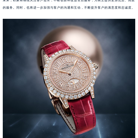
未来，积家将继续关注客户需求，不断创新和改进售后服务，为表主提供更加优质、高效
澳门省路氹城市金光大道积家售后服务中心（需提前预约）
的服务。同时，也将进一步加强与客户的沟通和互动，不断提升客户的满意度和忠诚度。
澳门特别行政区望德堂区塔石广场积家售后服务中心（需提前预约）
福建省福州市鼓楼区五四路128-1号恒力城写字楼15层03室积家售后服务中心（需提前预约）
福建省厦门市思明区湖滨东路95号万象城华润大厦B座11层1104室积家售后服务中心（需提前预约）
广东省潮州市潮安区新风路与潮汕路交汇处积家售后服务中心（需提前预约）
广东省广州市天河区天河路230号万菱汇国际中心A塔7层704室积家售后服务中心（需提前预约）
广东省广州市越秀区环市东路371-375号世界贸易中心大厦南塔15层1507室积家售后服务中心（需提前预约）
广东省河源市源城区越王大道积家售后服务中心（需提前预约）
广东省惠州市惠城区江北文昌一路7号华贸大厦1座30层3005室积家售后服务中心（需提前预约）
广东省江门市蓬江区广场西路积家售后服务中心（需提前预约）
广东省揭阳市榕城进贤门步行街积家售后服务中心（需提前预约）
广东省茂名市电白区水东街道迎宾大道积家售后服务中心（需提前预约）
广东省梅州市梅江区金燕大道积家售后服务中心（需提前预约）
广东省清远市清城区湖西路积家售后服务中心（需提前预约）
广东省汕头市龙湖区长平路积家售后服务中心（需提前预约）
广东省汕尾市城区香洲街道园林社区翠园街积家售后服务中心（需提前预约）