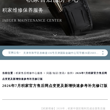
积家维修保养服务
2026年8月积家中国区售后服务网络优化升级公告
2026年8月积家全国官方售后客户服务热线：400-992-0312
JAEGER MAINTENANCE CENTER
积家官方全国统一服务热线400-992-0312，服务覆盖中国大陆、香港、澳门、台湾全部区域（非大陆需加拨“+86”）
2026年8月积家售后服务中心最新网点地址：
北京市朝阳区建国门外大街甲6号华熙国际中心写字楼D座11层1102室（北京总部）（需提前预约）
北京市东城区东长安街1号东方广场写字楼W3座6层602室（需提前预约）
▲
官网公告>
天津市和平区赤峰道136号天津国际金融中心写字楼26层2603室（需提前预约）
▼
上海市徐汇区虹桥路3号港汇中心写字楼2座37层3705室（需提前预约）
上海市黄浦区南京东路299号宏伊国际广场写字楼8层806室（需提前预约）
当前位置：
积家售后维修中心服务
>
问题/知识/资讯
>
徐州
> 2026年7月积家官方售后网
南京市秦淮区中山南路1号（新街口）南京中心写字楼22层C1-1室（需提前预约）
点变更及新增快速参考补充修订版
常州市新北区龙锦路1590号现代传媒中心写字楼5号楼10层1008室（需提前预约）
2026年7月积家官方售后网点变更及新增快速参考补充修订版
徐州市鼓楼区淮海东路29号苏宁广场IFC国际金融中心写字楼35层3508室（需提前预约）
扬州市邗江区国展路29号星耀天地写字楼1号楼18层1803室（需提前预约）
盐城市盐都区世纪大道5号盐城金融城写字楼1号楼16层1604室（需提前预约）
泰州市海陵区永定东路399号置地商务中心东塔写字楼（华润万象城）17层1706室（需提前预约）
【积家维修】2026年，积家中国区顺利完成全国售后服