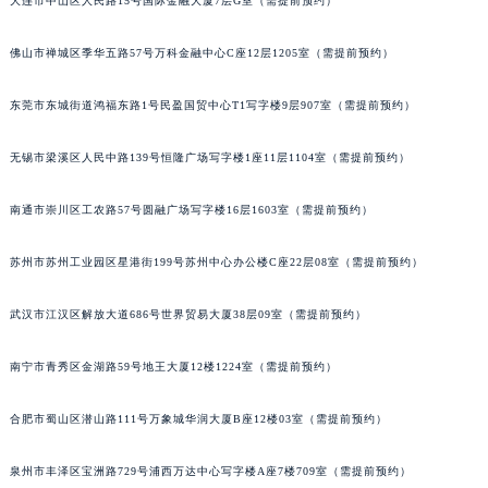
大连市中山区人民路15号国际金融大厦7层G室（需提前预约）
北京市朝阳区建国门外大街甲6号华熙国际中心D座11层1102室积家售后服务中心（北京总部）（需提前预约）
北京市东城区东长安街1号王府井东方广场W3座6层602室积家售后服务中心（需提前预约）
佛山市禅城区季华五路57号万科金融中心C座12层1205室（需提前预约）
河北省保定市竞秀区朝阳北大街北国先天下积家售后服务中心（需提前预约）
东莞市东城街道鸿福东路1号民盈国贸中心T1写字楼9层907室（需提前预约）
内蒙古自治区阿拉善盟市左旗土尔扈特大街积家售后服务中心（需提前预约）
内蒙古自治区巴彦淖尔市临河区新华街积家售后服务中心（需提前预约）
无锡市梁溪区人民中路139号恒隆广场写字楼1座11层1104室（需提前预约）
内蒙古自治区包头市青山区幸福路甲3号王府井百货名表维修积家售后服务中心（需提前预约）
内蒙古自治区赤峰市红山区哈达街积家售后服务中心（需提前预约）
南通市崇川区工农路57号圆融广场写字楼16层1603室（需提前预约）
内蒙古自治区鄂尔多斯市东胜区伊金霍洛街积家售后服务中心（需提前预约）
苏州市苏州工业园区星港街199号苏州中心办公楼C座22层08室（需提前预约）
内蒙古自治区呼伦贝尔市海拉尔区中央街积家售后服务中心（需提前预约）
内蒙古自治区通辽市科尔沁区明仁大街积家售后服务中心（需提前预约）
武汉市江汉区解放大道686号世界贸易大厦38层09室（需提前预约）
内蒙古自治区乌海市海勃湾区人民南路积家售后服务中心（需提前预约）
内蒙古自治区乌兰察布市集宁区恩和大街积家售后服务中心（需提前预约）
南宁市青秀区金湖路59号地王大厦12楼1224室（需提前预约）
内蒙古自治区锡林郭勒盟市锡林浩特市光明街与额尔敦路交叉口积家售后服务中心（需提前预约）
内蒙古自治区兴安盟市乌兰浩特市兴安大街积家售后服务中心（需提前预约）
合肥市蜀山区潜山路111号万象城华润大厦B座12楼03室（需提前预约）
山西省大同市平城区迎宾街积家售后服务中心（需提前预约）
泉州市丰泽区宝洲路729号浦西万达中心写字楼A座7楼709室（需提前预约）
山西省晋城市城区黄华街积家售后服务中心（需提前预约）