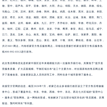
衡水、牡丹江、德州、聊城、包头、淮安、宜昌、许昌、邢台、宿迁、丽水、蚌埠、上
江苏省淮安市清江浦区淮海北路积家售后服务中心（需提前预约）
饶、晋中、葫芦岛、四平、宜春、滁州、大同、舟山、绵阳、天水、德阳、承德、绥化、
江苏省连云港市海州区通灌北路积家售后服务中心（需提前预约）
马鞍山、三明、滨州、黄冈、赤峰、荆州、通化、鸡西、佳木斯、黑河、连云港、阜阳、
吉安、枣庄、永州、清远、揭阳、梧州、渭南、延安、长治、运城、淮南、莆田、荆门、
江苏省南京市秦淮区中山南路1号南京中心22层22-C1-C3室积家售后服务中心（需提前预约）
益阳、梅州、达州、榆林、威海、九江、济宁、齐齐哈尔、南阳、常德、呼伦贝尔、丹
江苏省宿迁市宿城区西湖路积家售后服务中心（需提前预约）
东、锦州、辽阳、辽源、衢州、安庆、龙岩、宁德、鹰潭、泰安、商丘、驻马店、咸宁、
江苏省泰州市海陵区永定东路399号置地商务中心东塔（华润万象城）17层1706室积家售后服务中心（需提前预约）
江门、茂名、玉林、乐山、南充、雅安、宝鸡、柳州、拉萨、丽江、张家界、襄阳、株
江苏省徐州市鼓楼区淮海东路29号苏宁广场IFC国际金融中心35层3508室积家售后服务中心（需提前预约）
洲、遵义、鄂尔多斯、阳泉、昆山、黄石、湘潭、十堰、漳州、攀枝花、香港、台北等，
江苏省盐城市盐都区世纪大道5号盐城金融城写字楼1号楼16层1604室积家售后服务中心（需提前预约）
共计360+网点，均有积家官方售后服务网点，详细信息需拨打积家全国官方售后服务热
江苏省扬州市邗江区国展路29号星耀天地写字楼1号楼18层1803室积家售后服务中心（需提前预约）
线400-992-0312进行咨询。
江苏省镇江市京口区中山东路积家售后服务中心（需提前预约）
此次售后网络优化是积家中国区近年来规模较大的一次服务升级行动。其聚焦于“提升直
江西省抚州市临川区赣东大道积家售后服务中心（需提前预约）
营服务质量、扩大店面规模、平衡区域分布”这三个主要方向，对全国原有的售后网点展
江西省赣州市章贡区文清路积家售后服务中心（需提前预约）
开了装修改造、设备更新以及人员培训等工作，同时在多个城市新增了服务点。
江西省吉安市吉州区井冈山大道积家售后服务中心（需提前预约）
江西省景德镇市珠山区珠山中路积家售后服务中心（需提前预约）
依据官方官网的信息，截至2026年7月，积家已在众多省级行政区设立了官方售后维修服
江西省九江市浔阳区浔阳路积家售后服务中心（需提前预约）
务中心，形成了覆盖华北、华东、华南、西南、华中、东北、西北七大区域的“直营中心
+ 服务点”双轨网络。这一网络的形成，有效解决了以往部分地区存在的“售后困难、距离
江西省南昌市红谷滩新区红谷中大道998号绿地双子塔（中央广场）A1座办公楼14层1407室积家售后服务中心（需提前预约）
较远、预约时间长”等问题。
江西省萍乡市安源区萍安北大道与康庄路交叉口积家售后服务中心（需提前预约）