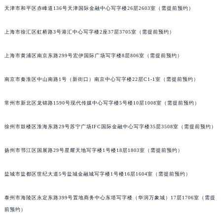
天津市和平区赤峰道136号天津国际金融中心写字楼26层2603室（需提前预约）
郑州市二七区铭功路10号华润大厦写字楼29层2905室（需提前预约）
太原市迎泽区解放路15号亨得利名表服务中心（品牌授权店）3层整层（需提前预约）
上海市徐汇区虹桥路3号港汇中心写字楼2座37层3705室（需提前预约）
沈阳市沈河区中街路137号亨得利名表服务中心（品牌授权店）1层整层（需提前预约）
沈阳市沈河区中街路83号亨得利名表服务中心（品牌授权店）1层整层（需提前预约）
上海市黄浦区南京东路299号宏伊国际广场写字楼8层806室（需提前预约）
乌鲁木齐市天山区红山路26号时代广场（CCMALL）C座17层17-B（需提前预约）
温州市鹿城区锦绣路1067号置信广场10层1015室（需提前预约）
南京市秦淮区中山南路1号（新街口）南京中心写字楼22层C1-1室（需提前预约）
哈尔滨市道里区友谊西路600号富力中心T2座写字楼29层03室（需提前预约）
常州市新北区龙锦路1590号现代传媒中心写字楼5号楼10层1008室（需提前预约）
大连市中山区人民路15号国际金融大厦7层G室（需提前预约）
佛山市禅城区季华五路57号万科金融中心C座12层1205室（需提前预约）
徐州市鼓楼区淮海东路29号苏宁广场IFC国际金融中心写字楼35层3508室（需提前预约）
东莞市东城街道鸿福东路1号民盈国贸中心T1写字楼9层907室（需提前预约）
无锡市梁溪区人民中路139号恒隆广场写字楼1座11层1104室（需提前预约）
扬州市邗江区国展路29号星耀天地写字楼1号楼18层1803室（需提前预约）
南通市崇川区工农路57号圆融广场写字楼16层1603室（需提前预约）
盐城市盐都区世纪大道5号盐城金融城写字楼1号楼16层1604室（需提前预约）
苏州市苏州工业园区星港街199号苏州中心办公楼C座22层08室（需提前预约）
武汉市江汉区解放大道686号世界贸易大厦38层09室（需提前预约）
泰州市海陵区永定东路399号置地商务中心东塔写字楼（华润万象城）17层1706室（需提
南宁市青秀区金湖路59号地王大厦12楼1224室（需提前预约）
前预约）
合肥市蜀山区潜山路111号万象城华润大厦B座12楼03室（需提前预约）