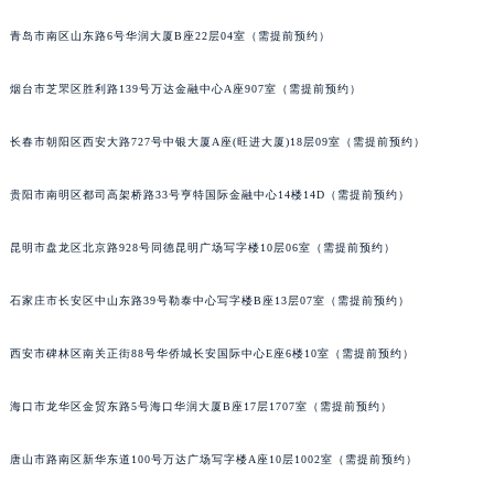
山西省晋中市榆次区顺城街积家售后服务中心（需提前预约）
青岛市南区山东路6号华润大厦B座22层04室（需提前预约）
山西省临汾市尧都区解放路积家售后服务中心（需提前预约）
山西省吕梁市离石区永宁中路与建设街交叉口积家售后服务中心（需提前预约）
烟台市芝罘区胜利路139号万达金融中心A座907室（需提前预约）
山西省朔州市朔城区怡西路与鄯阳西街交汇处积家售后服务中心（需提前预约）
长春市朝阳区西安大路727号中银大厦A座(旺进大厦)18层09室（需提前预约）
山西省忻州市忻府区和平东街与七一南路交叉口积家售后服务中心（需提前预约）
山西省阳泉市郊区平阳东街与新城大道交叉口积家售后服务中心（需提前预约）
贵阳市南明区都司高架桥路33号亨特国际金融中心14楼14D（需提前预约）
山西省运城市盐湖区河东街积家售后服务中心（需提前预约）
山西省长治市潞州区英雄中路积家售后服务中心（需提前预约）
昆明市盘龙区北京路928号同德昆明广场写字楼10层06室（需提前预约）
山西省太原市迎泽区迎泽街道解放路15号亨得利名表维修授权店3楼积家售后服务中心（需提前预约）
天津市和平区赤峰道136号天津国际金融中心26层2603室积家售后服务中心（需提前预约）
石家庄市长安区中山东路39号勒泰中心写字楼B座13层07室（需提前预约）
安徽省安庆市迎江区人民路积家售后服务中心（需提前预约）
西安市碑林区南关正街88号华侨城长安国际中心E座6楼10室（需提前预约）
安徽省蚌埠市蚌山区淮河路积家售后服务中心（需提前预约）
安徽省亳州市谯城区魏武大道积家售后服务中心（需提前预约）
海口市龙华区金贸东路5号海口华润大厦B座17层1707室（需提前预约）
安徽省池州市贵池区长江路积家售后服务中心（需提前预约）
安徽省滁州市琅琊区南谯北路积家售后服务中心（需提前预约）
唐山市路南区新华东道100号万达广场写字楼A座10层1002室（需提前预约）
安徽省阜阳市颍州区颍州北路积家售后服务中心（需提前预约）