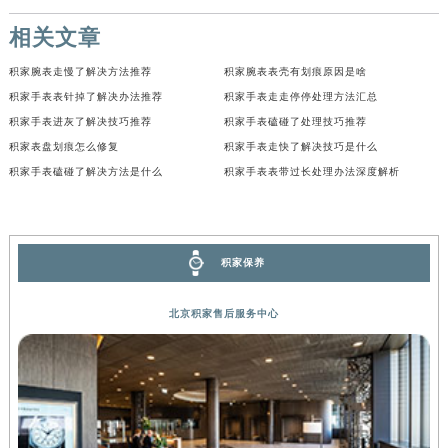
河南省驻马店市驿城区乐山大道与置地大道交叉口积家售后服务中心（需提前预约）
相关文章
湖北省鄂州市鄂城区文星大道积家售后服务中心（需提前预约）
积家腕表走慢了解决方法推荐
积家腕表表壳有划痕原因是啥
湖北省黄冈市黄州区赤壁大道积家售后服务中心（需提前预约）
积家手表表针掉了解决办法推荐
积家手表走走停停处理方法汇总
湖北省黄石市黄石港区武汉路积家售后服务中心（需提前预约）
积家手表进灰了解决技巧推荐
积家手表磕碰了处理技巧推荐
湖北省荆门市东宝中天街步行街积家售后服务中心（需提前预约）
积家表盘划痕怎么修复
积家手表走快了解决技巧是什么
湖北省荆州市荆州区荆中路积家售后服务中心（需提前预约）
积家手表磕碰了解决方法是什么
积家手表表带过长处理办法深度解析
湖北省十堰市茅箭区人民北路积家售后服务中心（需提前预约）
湖北省随州市曾都区青年路积家售后服务中心（需提前预约）
湖北省咸宁市咸安区长安大道积家售后服务中心（需提前预约）
积家保养
湖北省襄阳市樊城区长虹路与人民路交叉口积家售后服务中心（需提前预约）
湖北省孝感市孝南区复兴大道积家售后服务中心（需提前预约）
北京积家售后服务中心
湖北省宜昌市西陵区夷陵大道与港窑路积家售后服务中心（需提前预约）
湖南省常德市武陵区人民路积家售后服务中心（需提前预约）
湖南省郴州市北湖区国庆北路积家售后服务中心（需提前预约）
湖南省衡阳市雁峰区解放路积家售后服务中心（需提前预约）
湖南省怀化市鹤城区迎丰中路积家售后服务中心（需提前预约）