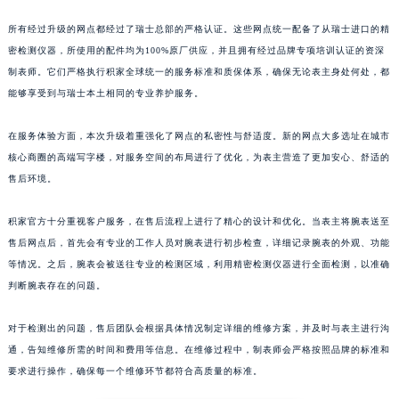
江西省上饶市信州区滨江西路积家售后服务中心（需提前预约）
所有经过升级的网点都经过了瑞士总部的严格认证。这些网点统一配备了从瑞士进口的精
江西省新余市渝水区北湖西路积家售后服务中心（需提前预约）
密检测仪器，所使用的配件均为100%原厂供应，并且拥有经过品牌专项培训认证的资深
江西省宜春市袁州区中山中路积家售后服务中心（需提前预约）
制表师。它们严格执行积家全球统一的服务标准和质保体系，确保无论表主身处何处，都
江西省鹰潭市月湖区胜利东路积家售后服务中心（需提前预约）
能够享受到与瑞士本土相同的专业养护服务。
山东省德州市德城区东风中路积家售后服务中心（需提前预约）
在服务体验方面，本次升级着重强化了网点的私密性与舒适度。新的网点大多选址在城市
山东省东营市东营区济南路积家售后服务中心（需提前预约）
核心商圈的高端写字楼，对服务空间的布局进行了优化，为表主营造了更加安心、舒适的
山东省济南市历下区经十路11111号华润中心写字楼（万象城）15层1508室积家售后服务中心（需提前预约）
售后环境。
山东省济宁市任城区太白楼路积家售后服务中心（需提前预约）
山东省莱芜市文化南路8号银座商城名表维修一楼名表维修积家售后服务中心（需提前预约）
积家官方十分重视客户服务，在售后流程上进行了精心的设计和优化。当表主将腕表送至
山东省临沂市兰山区解放路积家售后服务中心（需提前预约）
售后网点后，首先会有专业的工作人员对腕表进行初步检查，详细记录腕表的外观、功能
等情况。之后，腕表会被送往专业的检测区域，利用精密检测仪器进行全面检测，以准确
山东省日照市东港区烟台路积家售后服务中心（需提前预约）
判断腕表存在的问题。
山东省泰安市泰山区财源街道泰山大街积家售后服务中心（需提前预约）
山东省威海市环翠区新威海路89号振华商厦一楼名表维修积家售后服务中心（需提前预约）
对于检测出的问题，售后团队会根据具体情况制定详细的维修方案，并及时与表主进行沟
山东省潍坊市奎文区东风东街积家售后服务中心（需提前预约）
通，告知维修所需的时间和费用等信息。在维修过程中，制表师会严格按照品牌的标准和
山东省枣庄市滕州市北辛路与善国路交叉口积家售后服务中心（需提前预约）
要求进行操作，确保每一个维修环节都符合高质量的标准。
山东省淄博市张店区金晶大道积家售后服务中心（需提前预约）