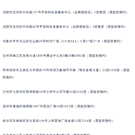
吉林省通化市东昌区环通乡江南大街积家售后服务中心（需提前预约）
沈阳市沈河区中街路137号亨得利名表服务中心（品牌授权店）1层整层（需提前预约）
吉林省延边市延吉市解放路积家售后服务中心（需提前预约）
辽宁省鞍山市铁东区站前街积家售后服务中心（需提前预约）
沈阳市沈河区中街路83号亨得利名表服务中心（品牌授权店）1层整层（需提前预约）
辽宁省本溪市平山区胜利路积家售后服务中心（需提前预约）
辽宁省朝阳市双塔区新华路积家售后服务中心（需提前预约）
乌鲁木齐市天山区红山路26号时代广场（CCMALL）C座17层17-B（需提前预约）
辽宁省丹东市振兴区七经街积家售后服务中心（需提前预约）
台州市椒江区东海大道1800号腾达中心东1幢20楼2002室（需提前预约）
辽宁省抚顺市新抚区东一路积家售后服务中心（需提前预约）
辽宁省阜新市海州区解放大街积家售后服务中心（需提前预约）
呼和浩特市玉泉区大学西街70号华润万象城写字楼（鄂尔多斯大厦）23层2326室（需提
辽宁省葫芦岛市连山区中央路积家售后服务中心（需提前预约）
前预约）
辽宁省锦州市古塔区中央大街积家售后服务中心（需提前预约）
辽宁省辽阳市白塔区新运大街积家售后服务中心（需提前预约）
兰州市七里河区西津西路16号兰州中心写字楼21层2102室（需提前预约）
辽宁省盘锦市兴隆台区石油大街积家售后服务中心（需提前预约）
温州市鹿城区锦绣路1067号置信广场10层1015室（需提前预约）
辽宁省铁岭市银州区南马路积家售后服务中心（需提前预约）
辽宁省营口市站前区市府路与渤海大街交叉口积家售后服务中心（需提前预约）
哈尔滨市南岗区东大直街146号上和置地广场金座12层1214室（需提前预约）
辽宁省沈阳市沈河区中街路137号亨得利名表维修授权店1楼积家售后服务中心（需提前预约）
辽宁省沈阳市沈河区中街路83号亨得利名表维修授权店1楼积家售后服务中心（需提前预约）