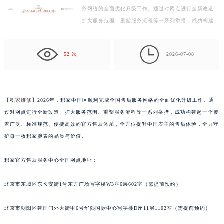
务网络的全面优化升级工作。通过对网点进行全新改造、
宁波市江北区大闸南路500号来福士广场办公楼20层2009室（需提前预约）
扩大服务范围、重塑服务流程等一系列举措，成功构建起
杭州市上城区钱江路1366号华润大厦写字楼A座5层503-5室（需提前预约）
一个覆盖广泛、标准规范、便捷高效的官方售后体系，
金华市金东区东市南街777号金华万达广场写字楼4号楼22层2209室（需提前预约）
全…

绍兴市越城区胜利东路379号世茂天际中心写字楼8层805室（需提前预约）
52 次
2026-07-08
嘉兴市南湖区广益路705号嘉兴世界贸易中心写字楼A座13层1304室（需提前预约）
南昌市红谷滩新区红谷中大道998号绿地双子塔（中央广场）A1座办公楼14层07室（需提前预约）
济南市历下区经十路11111号华润中心写字楼（万象城）15层1508室（需提前预约）
【
积家维修
】2026年，积家中国区顺利完成全国售后服务网络的全面优化升级工作。通
广州市天河区天河路230号万菱汇国际中心写字楼A塔7层704室（需提前预约）
过对网点进行全新改造、扩大服务范围、重塑服务流程等一系列举措，成功构建起一个覆
广州市越秀区环市东路371-375号世界贸易中心大厦南塔写字楼15层07室（需提前预约）
盖广泛、标准规范、便捷高效的官方售后体系，全方位提升中国表主的售后体验，全力守
深圳市罗湖区深南东路5001号华润大厦写字楼17层1701室（需提前预约）
护每一枚积家腕表的品质与价值。
惠州市惠城区江北文昌一路7号华贸大厦写字楼1座30层05室（需提前预约）
积家官方售后服务中心全国网点地址：
厦门市思明区湖滨东路95号华润大厦写字楼B座11层1104室（需提前预约）
福州市鼓楼区五四路128-1号恒力城写字楼15层03室（需提前预约）
北京市东城区东长安街1号东方广场写字楼W3座6层602室（需提前预约）
成都市锦江区人民东路6号SAC东原中心写字楼24层2406B室（需提前预约）
重庆市江北区观音桥步行街2号融恒时代广场写字楼9层902室（需提前预约）
北京市朝阳区建国门外大街甲6号华熙国际中心写字楼D座11层1102室（需提前预约）
长沙市芙蓉区定王台街道建湘路393号世茂环球金融中心写字楼（芙蓉广场）10层13室（需提前预约）