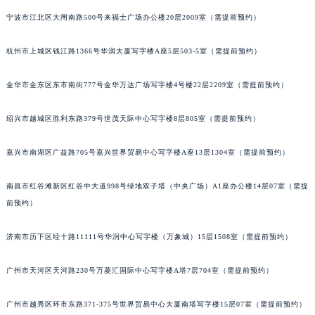
泉州市丰泽区宝洲路729号浦西万达中心写字楼A座7楼709室（需提前预约）
宁波市江北区大闸南路500号来福士广场办公楼20层2009室（需提前预约）
青岛市南区山东路6号华润大厦B座22层04室（需提前预约）
杭州市上城区钱江路1366号华润大厦写字楼A座5层503-5室（需提前预约）
烟台市芝罘区胜利路139号万达金融中心A座907室（需提前预约）
长春市朝阳区西安大路727号中银大厦A座(旺进大厦)18层09室（需提前预约）
金华市金东区东市南街777号金华万达广场写字楼4号楼22层2209室（需提前预约）
贵阳市南明区都司高架桥路33号亨特国际金融中心14楼14D（需提前预约）
昆明市盘龙区北京路928号同德昆明广场写字楼10层06室（需提前预约）
绍兴市越城区胜利东路379号世茂天际中心写字楼8层805室（需提前预约）
石家庄市长安区中山东路39号勒泰中心写字楼B座13层07室（需提前预约）
西安市碑林区南关正街88号华侨城长安国际中心E座6楼10室（需提前预约）
嘉兴市南湖区广益路705号嘉兴世界贸易中心写字楼A座13层1304室（需提前预约）
海口市龙华区金贸东路5号海口华润大厦B座17层1707室（需提前预约）
南昌市红谷滩新区红谷中大道998号绿地双子塔（中央广场）A1座办公楼14层07室（需提
唐山市路南区新华东道100号万达广场写字楼A座10层1002室（需提前预约）
前预约）
台州市椒江区东海大道1800号腾达中心东1幢20楼2002室（需提前预约）
内蒙古自治区呼和浩特市玉泉区大学西街70号华润万象城写字楼（鄂尔多斯大厦）23层2326室（需提前预约）
济南市历下区经十路11111号华润中心写字楼（万象城）15层1508室（需提前预约）
甘肃省兰州市七里河区西津西路16号兰州中心写字楼21层2102室（需提前预约）
重庆市解放碑渝中区民权路28号英利国际金融中心写字楼20层01室（需提前预约）
广州市天河区天河路230号万菱汇国际中心写字楼A塔7层704室（需提前预约）
黑龙江省大庆市萨尔图区会战大街积家售后服务中心（需提前预约）
广州市越秀区环市东路371-375号世界贸易中心大厦南塔写字楼15层07室（需提前预约）
黑龙江省鹤岗市向阳区红军路积家售后服务中心（需提前预约）