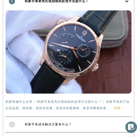
1
积家手表表壳出现划痕的处理方法是什么！
甘肃省临夏市城南街道团结路积家售后服务中心（需提前预约）
甘肃省陇南市武都区人民路积家售后服务中心（需提前预约）
甘肃省平凉市崆峒区西大街积家售后服务中心（需提前预约）
甘肃省庆阳市西峰区南大街积家售后服务中心（需提前预约）
甘肃省天水市秦州区民主路积家售后服务中心（需提前预约）
甘肃省武威市凉州区迎宾路积家售后服务中心（需提前预约）
甘肃省张掖市甘州区民乐北路积家售后服务中心（需提前预约）
宁夏回族自治区固原市原州区文化街积家售后服务中心（需提前预约）
宁夏回族自治区石嘴山市大武口区贺兰山路积家售后服务中心（需提前预约）
宁夏回族自治区吴忠市利通区开元大道积家售后服务中心（需提前预约）
宁夏回族自治区银川市兴庆区新华东路97号新百中心C馆一层C1-18号商铺积家售后服务中心（需提前预约）
宁夏回族自治区中卫市沙坡头区鼓楼东街积家售后服务中心（需提前预约）
积家维修中心分享：“积家手表表壳出现划痕的处理方法是什么！”。积家手表其产品
以高品质、高性能、高技术含量、高安全性能著称，备受消费者的青......
详情 >
青海省果洛藏族自治州玛沁县团结路积家售后服务中心（需提前预约）
青海省海北藏族自治州海晏县将军路积家售后服务中心（需提前预约）
2
积家手表进水解决方案有什么？

青海省海东市乐都区滨河路积家售后服务中心（需提前预约）
青海省海南藏族自治州共和县青海湖大街积家售后服务中心（需提前预约）