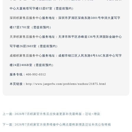
河南省鹤壁市淇滨区九州路积家售后服务中心（需提前预约）
中心大厦南塔写字楼15层07室（需提前预约）
河南省济源市沁园街道济水大道积家售后服务中心（需提前预约）
深圳积家售后服务中心
服务地址：深圳市罗湖区深南东路5001号华润大厦写字
河南省焦作市解放区解放路积家售后服务中心（需提前预约）
楼17层1701室（需提前预约）
河南省开封市鼓楼区中山路积家售后服务中心（需提前预约）
天津积家售后服务中心
服务地址：天津市和平区赤峰道136号天津国际金融中心
河南省洛阳市西工区中州中路与解放路交叉口积家售后服务中心（需提前预约）
写字楼26层2603室（需提前预约）
河南省漯河市源汇区交通路积家售后服务中心（需提前预约）
河南省南阳市宛城区范蠡东路与南都路交叉口积家售后服务中心（需提前预约）
成都积家售后服务中心
服务地址：成都市锦江区人民东路6号SAC东原中心写字
河南省平顶山市卫东区建设路积家售后服务中心（需提前预约）
楼24层2406B室（需提前预约）
河南省濮阳市大华龙区开州路绿城路交叉口积家售后服务中心（需提前预约）
服务专线：
400-992-0312
河南省三门峡市湖滨区和平路积家售后服务中心（需提前预约）
本页链接：
http://www.jaegerfw.com/problems/xuzhou/21875.html
河南省商丘市梁园区神火大道积家售后服务中心（需提前预约）
河南省新乡市红旗区人民路积家售后服务中心（需提前预约）
河南省信阳市浉河区东方红大道积家售后服务中心（需提前预约）
河南省许昌市魏都区建安大道与八龙路交叉口积家售后服务中心（需提前预约）
上一篇:
2026年7月积家官方售后点快速更新补充最终版：迁址+增设
河南省郑州市二七区民主路10号华润大厦29层2905室积家售后服务中心（需提前预约）
下一篇:
2026年7月积家官方保养维修中心网点最终新增及迁址补充公告终稿
河南省周口市川汇区七一路积家售后服务中心（需提前预约）