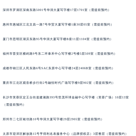
黑龙江省黑河市爱辉区中央街积家售后服务中心（需提前预约）
深圳市罗湖区深南东路5001号华润大厦写字楼17层1701室（需提前预约）
黑龙江省鸡西市鸡冠区红军路积家售后服务中心（需提前预约）
黑龙江省佳木斯市向阳区长安路积家售后服务中心（需提前预约）
惠州市惠城区江北文昌一路7号华贸大厦写字楼1座30层05室（需提前预约）
黑龙江省牡丹江市东安区太平路积家售后服务中心（需提前预约）
厦门市思明区湖滨东路95号华润大厦写字楼B座11层1104室（需提前预约）
黑龙江省七台河市桃山区大同街积家售后服务中心（需提前预约）
黑龙江省齐齐哈尔市龙沙区龙华路积家售后服务中心（需提前预约）
福州市晋安区横屿路9号东二环泰禾中心写字楼2号楼5层509室（需提前预约）
黑龙江省双鸭山市尖山区新兴大街积家售后服务中心（需提前预约）
黑龙江省绥化市北林区新华街与康庄路交叉口积家售后服务中心（需提前预约）
成都市锦江区人民东路6号SAC东原中心写字楼24层2406B室（需提前预约）
黑龙江省伊春市伊美区通河路积家售后服务中心（需提前预约）
吉林省白城市洮北区明仁南街积家售后服务中心（需提前预约）
重庆市江北区观音桥步行街2号融恒时代广场写字楼9层902室（需提前预约）
吉林省白山市浑江区浑江大街积家售后服务中心（需提前预约）
长沙市芙蓉区定王台街道建湘路393号世茂环球金融中心写字楼（芙蓉广场）10层13室
吉林省吉林市船营区河南街积家售后服务中心（需提前预约）
（需提前预约）
吉林省辽源市龙山区人民大街积家售后服务中心（需提前预约）
吉林省梅河口市新华街道梅河大街积家售后服务中心（需提前预约）
郑州市二七区铭功路10号华润大厦写字楼29层2905室（需提前预约）
吉林省四平市铁东区紫气大路与南九经街交汇处积家售后服务中心（需提前预约）
吉林省松原市宁江区五环大街积家售后服务中心（需提前预约）
太原市迎泽区解放路15号亨得利名表服务中心（品牌授权店）3层整层（需提前预约）