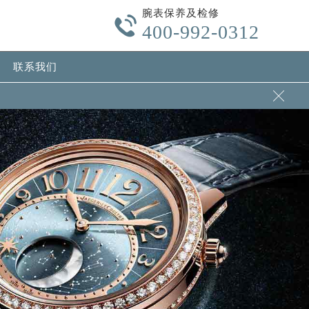
腕表保养及检修

400-992-0312
联系我们
