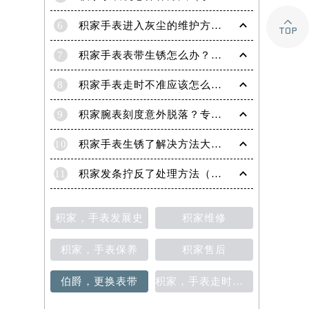

6
积家手表进入灰尘的维护方法（处理办法）
7
积家手表表带生锈怎么办？（积家手表去除锈迹的四种方法）
8
积家手表走时不准应该怎么办?(走时不准的处理方法)
9
积家腕表刻度意外脱落？专业应对策略在这里
10
积家手表生锈了解决方法大全（有效保养与修复指南）
11
积家发条拧反了处理方法（手表维修的正确步骤与技巧）
积家，手表发展史
积家维修
积家，手表保养
积家售后
伯爵，更换表带
积家，手表走时不准