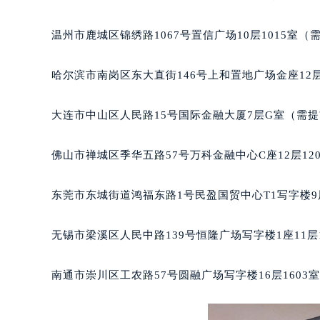
辽宁省沈阳市沈河区中街路137号亨
辽宁省沈阳市沈河区中街路83号亨
温州市鹿城区锦绣路1067号置信广场10层1015室（
北京市朝阳区建国门外大街甲6号华熙
北京市东城区东长安街1号王府井东方
哈尔滨市南岗区东大直街146号上和置地广场金座12层
河北省保定市竞秀区朝阳北大街北国
内蒙古自治区阿拉善盟市左旗土尔扈
大连市中山区人民路15号国际金融大厦7层G室（需
内蒙古自治区巴彦淖尔市临河区新华
内蒙古自治区包头市青山区幸福路甲
佛山市禅城区季华五路57号万科金融中心C座12层12
内蒙古自治区赤峰市红山区哈达街积
内蒙古自治区鄂尔多斯市东胜区伊金
东莞市东城街道鸿福东路1号民盈国贸中心T1写字楼9
内蒙古自治区呼伦贝尔市海拉尔区中
内蒙古自治区通辽市科尔沁区明仁大
无锡市梁溪区人民中路139号恒隆广场写字楼1座11层
内蒙古自治区乌海市海勃湾区人民南
内蒙古自治区乌兰察布市集宁区恩和
南通市崇川区工农路57号圆融广场写字楼16层1603
内蒙古自治区锡林郭勒盟市锡林浩特
内蒙古自治区兴安盟市乌兰浩特市兴