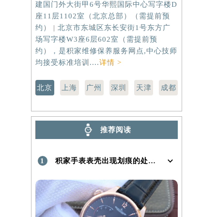
建国门外大街甲6号华熙国际中心写字楼D
虹桥路3号港
座11层1102室（北京总部）（需提前预
室（需提前
）
约） | 北京市东城区东长安街1号东方广
路299号
场写字楼W3座6层602室（需提前预
（需提前预
约），是积家维修保养服务网点,中心技师
点,中心技师
均接受标准培训....
详情 >
北京
上海
广州
深圳
天津
成都
推荐阅读
1
积家手表表壳出现划痕的处理方法是什么！