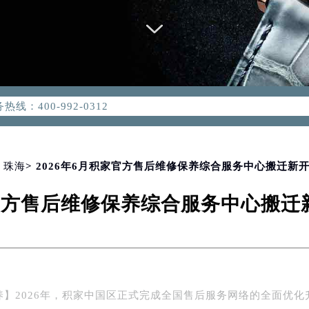
优化升级公告
：400-992-0312
2-0312，服务覆盖中国大陆、香港、澳门、台湾全部区域（非大陆需
点地址：
国际中心写字楼D座11层1102室（北京总部）（需提前预约）
字楼W3座6层602室（需提前预约）
>
珠海
> 2026年6月积家官方售后维修保养综合服务中心搬迁新
融中心写字楼26层2603室（需提前预约）
家官方售后维修保养综合服务中心搬
2座37层3705室（需提前预约）
际广场写字楼8层806室（需提前预约）
南京中心写字楼22层C1-1室（需提前预约）
中心写字楼5号楼10层1008室（需提前预约）
FC国际金融中心写字楼35层3508室（需提前预约）
养】2026年，积家中国区正式完成全国售后服务网络的全面优化
楼1号楼18层1803室（需提前预约）