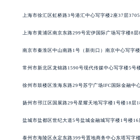
重庆市江北区观音桥步行街2号融恒时
长沙市芙蓉区定王台街道建湘路393
上海市徐汇区虹桥路3号港汇中心写字楼2座37层370
郑州市二七区铭功路10号华润大厦写字
太原市迎泽区解放路15号亨得利名
上海市黄浦区南京东路299号宏伊国际广场写字楼8层
沈阳市沈河区中街路137号亨得利名
沈阳市沈河区中街路83号亨得利名
南京市秦淮区中山南路1号（新街口）南京中心写字楼2
乌鲁木齐市天山区红山路26号时代广场
温州市鹿城区锦绣路1067号置信广场
常州市新北区龙锦路1590号现代传媒中心写字楼5号楼
哈尔滨市道里区友谊西路600号富力中
大连市中山区人民路15号国际金融大
徐州市鼓楼区淮海东路29号苏宁广场IFC国际金融中心
佛山市禅城区季华五路57号万科金融中
东莞市东城街道鸿福东路1号民盈国贸
扬州市邗江区国展路29号星耀天地写字楼1号楼18层1
无锡市梁溪区人民中路139号恒隆广场
南通市崇川区工农路57号圆融广场写字
盐城市盐都区世纪大道5号盐城金融城写字楼1号楼16
苏州市苏州工业园区星港街199号苏州
武汉市江汉区解放大道686号世界贸易
泰州市海陵区永定东路399号置地商务中心东塔写字楼