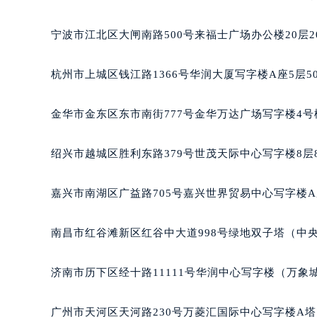
南宁市青秀区金湖路59号地王大厦12
合肥市蜀山区潜山路111号万象城华润
宁波市江北区大闸南路500号来福士广场办公楼20层2
泉州市丰泽区宝洲路729号浦西万达中
青岛市南区山东路6号华润大厦B座2
杭州市上城区钱江路1366号华润大厦写字楼A座5层5
烟台市芝罘区胜利路139号万达金融中
长春市朝阳区西安大路727号中银大厦
金华市金东区东市南街777号金华万达广场写字楼4号楼
贵阳市南明区都司高架桥路33号亨特
昆明市盘龙区北京路928号同德昆明
绍兴市越城区胜利东路379号世茂天际中心写字楼8层
石家庄市长安区中山东路39号勒泰中
西安市碑林区南关正街88号华侨城长
嘉兴市南湖区广益路705号嘉兴世界贸易中心写字楼A座
海口市龙华区金贸东路5号海口华润大厦
唐山市路南区新华东道100号万达广场
南昌市红谷滩新区红谷中大道998号绿地双子塔（中央
台州市椒江区东海大道1800号腾达中
内蒙古自治区呼和浩特市玉泉区大学西
济南市历下区经十路11111号华润中心写字楼（万象城
甘肃省兰州市七里河区西津西路16号兰
重庆市解放碑渝中区民权路28号英利
广州市天河区天河路230号万菱汇国际中心写字楼A塔