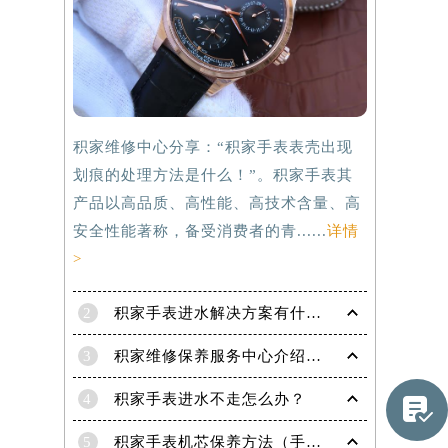
积家维修中心分享：“积家手表表壳出现
划痕的处理方法是什么！”。积家手表其
产品以高品质、高性能、高技术含量、高
安全性能著称，备受消费者的青......
详情
>
2
积家手表进水解决方案有什么？
3
积家维修保养服务中心介绍 | 积家
提前预约）
4
积家手表进水不走怎么办？

5
积家手表机芯保养方法（手表机芯正确保养方法）