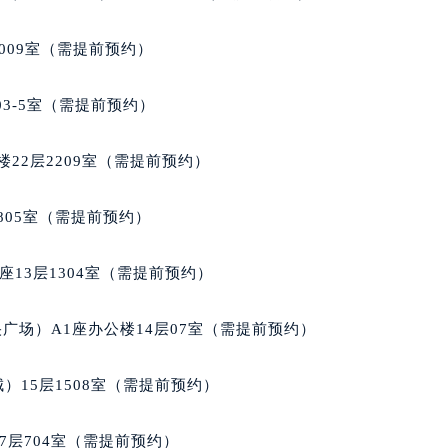
楼1224室（需提前预约）
大厦B座12楼03室（需提前预约）
009室（需提前预约）
心写字楼A座7楼709室（需提前预约）
2层04室（需提前预约）
03-5室（需提前预约）
心A座907室（需提前预约）
A座(旺进大厦)18层09室（需提前预约）
22层2209室（需提前预约）
国际金融中心14楼14D（需提前预约）
广场写字楼10层06室（需提前预约）
805室（需提前预约）
心写字楼B座13层07室（需提前预约）
安国际中心E座6楼10室（需提前预约）
13层1304室（需提前预约）
B座17层1707室（需提前预约）
写字楼A座10层1002室（需提前预约）
广场）A1座办公楼14层07室（需提前预约）
心东1幢20楼2002室（需提前预约）
街70号华润万象城写字楼（鄂尔多斯大厦）23层2326室（需
）15层1508室（需提前预约）
州中心写字楼21层2102室（需提前预约）
国际金融中心写字楼20层01室（需提前预约）
7层704室（需提前预约）