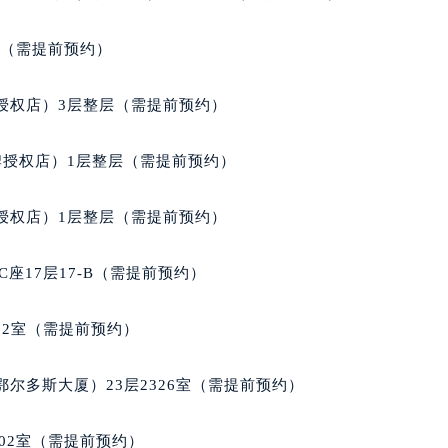
经街交汇处积家售后服务中心（需提前预约）
后服务中心（需提前预约）
室（需提前预约）
积家售后服务中心（需提前预约）
服务中心（需提前预约）
授权店）3层整层（需提前预约）
服务中心（需提前预约）
服务中心（需提前预约）
牌授权店）1层整层（需提前预约）
服务中心（需提前预约）
服务中心（需提前预约）
授权店）1层整层（需提前预约）
服务中心（需提前预约）
后服务中心（需提前预约）
座17层17-B（需提前预约）
后服务中心（需提前预约）
后服务中心（需提前预约）
02室（需提前预约）
后服务中心（需提前预约）
售后服务中心（需提前预约）
尔多斯大厦）23层2326室（需提前预约）
服务中心（需提前预约）
街交叉口积家售后服务中心（需提前预约）
02室（需提前预约）