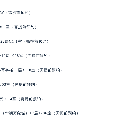
代广场写字楼9层902室（需提前预约）
号世茂环球金融中心写字楼（芙蓉广场）10层13室（需提前预约
5室（需提前预约）
楼29层2905室（需提前预约）
表服务中心（品牌授权店）3层整层（需提前预约）
806室（需提前预约）
表服务中心（品牌授权店）1层整层（需提前预约）
表服务中心（品牌授权店）1层整层（需提前预约）
2层C1-1室（需提前预约）
（CCMALL）C座17层17-B（需提前预约）
10层1015室（需提前预约）
10层1008室（需提前预约）
心T2座写字楼29层03室（需提前预约）
厦7层G室（需提前预约）
写字楼35层3508室（需提前预约）
心C座12层1205室（需提前预约）
中心T1写字楼9层907室（需提前预约）
803室（需提前预约）
写字楼1座11层1104室（需提前预约）
楼16层1603室（需提前预约）
层1604室（需提前预约）
中心办公楼C座22层08室（需提前预约）
大厦38层09室（需提前预约）
（华润万象城）17层1706室（需提前预约）