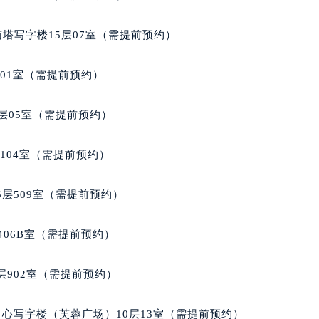
家售后服务中心（需提前预约）
后服务中心（需提前预约）
南塔写字楼15层07室（需提前预约）
后服务中心（需提前预约）
后服务中心（需提前预约）
701室（需提前预约）
售后服务中心（需提前预约）
售后服务中心（需提前预约）
层05室（需提前预约）
售后服务中心（需提前预约）
家售后服务中心（需提前预约）
104室（需提前预约）
家售后服务中心（需提前预约）
路交叉口积家售后服务中心（需提前预约）
层509室（需提前预约）
后服务中心（需提前预约）
后服务中心（需提前预约）
406B室（需提前预约）
后服务中心（需提前预约）
服务中心（需提前预约）
902室（需提前预约）
后服务中心（需提前预约）
家售后服务中心（需提前预约）
心写字楼（芙蓉广场）10层13室（需提前预约）