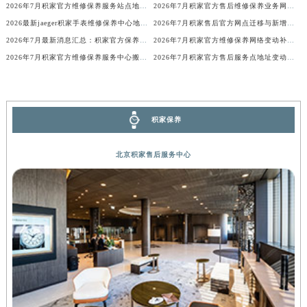
2026年7月积家官方维修保养服务站点地址变动补充确认
2026年7月积家官方售后维修保养业务网点调整方案（迁址+新开）
内蒙古自治区锡林郭勒盟市锡林浩特市光明街与额尔敦路交叉口积家售后服务中心（需提前预约）
2026最新jaeger积家手表维修保养中心地址调研报告
2026年7月积家售后官方网点迁移与新增信息发布
内蒙古自治区兴安盟市乌兰浩特市兴安大街积家售后服务中心（需提前预约）
2026年7月最新消息汇总：积家官方保养维修服务中心网点调整明细
2026年7月积家官方维修保养网络变动补充明细（含搬迁及新设）
山西省大同市平城区迎宾街积家售后服务中心（需提前预约）
2026年7月积家官方维修保养服务中心搬迁与新设点补充确认通告
2026年7月积家官方售后服务点地址变动与新开业补充修订最终大全
山西省晋城市城区黄华街积家售后服务中心（需提前预约）
山西省晋中市榆次区顺城街积家售后服务中心（需提前预约）
山西省临汾市尧都区解放路积家售后服务中心（需提前预约）
积家保养
山西省吕梁市离石区永宁中路与建设街交叉口积家售后服务中心（需提前预约）
山西省朔州市朔城区怡西路与鄯阳西街交汇处积家售后服务中心（需提前预约）
北京积家售后服务中心
山西省忻州市忻府区和平东街与七一南路交叉口积家售后服务中心（需提前预约）
山西省阳泉市郊区平阳东街与新城大道交叉口积家售后服务中心（需提前预约）
山西省运城市盐湖区河东街积家售后服务中心（需提前预约）
山西省长治市潞州区英雄中路积家售后服务中心（需提前预约）
山西省太原市迎泽区迎泽街道解放路15号亨得利名表维修授权店3楼积家售后服务中心（需提前预约）
天津市和平区赤峰道136号天津国际金融中心26层2603室积家售后服务中心（需提前预约）
安徽省安庆市迎江区人民路积家售后服务中心（需提前预约）
安徽省蚌埠市蚌山区淮河路积家售后服务中心（需提前预约）