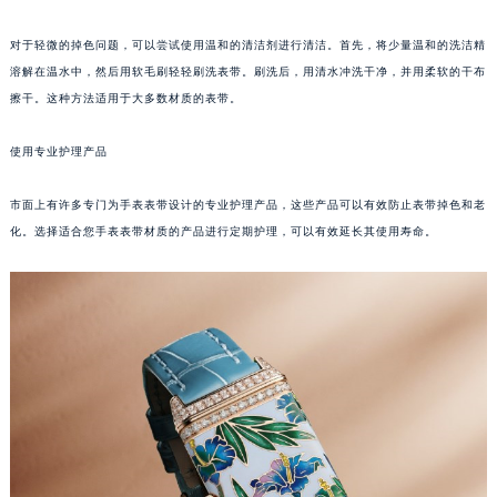
福州市鼓楼区五四路128-1号恒力城写字楼15层03室（需提前预约）
对于轻微的掉色问题，可以尝试使用温和的清洁剂进行清洁。首先，将少量温和的洗洁精
成都市锦江区人民东路6号SAC东原中心写字楼24层2406B室（需提前预约）
溶解在温水中，然后用软毛刷轻轻刷洗表带。刷洗后，用清水冲洗干净，并用柔软的干布
重庆市江北区观音桥步行街2号融恒时代广场写字楼9层902室（需提前预约）
擦干。这种方法适用于大多数材质的表带。
长沙市芙蓉区定王台街道建湘路393号世茂环球金融中心写字楼（芙蓉广场）10层13室（需提前预约）
郑州市二七区铭功路10号华润大厦写字楼29层2905室（需提前预约）
使用专业护理产品
太原市迎泽区解放路15号亨得利名表服务中心（品牌授权店）3层整层（需提前预约）
市面上有许多专门为手表表带设计的专业护理产品，这些产品可以有效防止表带掉色和老
沈阳市沈河区中街路137号亨得利名表服务中心（品牌授权店）1层整层（需提前预约）
化。选择适合您手表表带材质的产品进行定期护理，可以有效延长其使用寿命。
沈阳市沈河区中街路83号亨得利名表服务中心（品牌授权店）1层整层（需提前预约）
乌鲁木齐市天山区红山路26号时代广场（CCMALL）C座17层17-B（需提前预约）
温州市鹿城区锦绣路1067号置信广场10层1015室（需提前预约）
哈尔滨市道里区友谊西路600号富力中心T2座写字楼29层03室（需提前预约）
大连市中山区人民路15号国际金融大厦7层G室（需提前预约）
佛山市禅城区季华五路57号万科金融中心C座12层1205室（需提前预约）
东莞市东城街道鸿福东路1号民盈国贸中心T1写字楼9层907室（需提前预约）
无锡市梁溪区人民中路139号恒隆广场写字楼1座11层1104室（需提前预约）
南通市崇川区工农路57号圆融广场写字楼16层1603室（需提前预约）