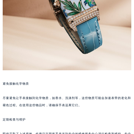
苏州市苏州工业园区星港街199号苏州中心办公楼C座22层08室（需提前预约）
武汉市江汉区解放大道686号世界贸易大厦38层09室（需提前预约）
南宁市青秀区金湖路59号地王大厦12楼1224室（需提前预约）
合肥市蜀山区潜山路111号万象城华润大厦B座12楼03室（需提前预约）
泉州市丰泽区宝洲路729号浦西万达中心写字楼A座7楼709室（需提前预约）
青岛市南区山东路6号华润大厦B座22层04室（需提前预约）
烟台市芝罘区胜利路139号万达金融中心A座907室（需提前预约）
长春市朝阳区西安大路727号中银大厦A座(旺进大厦)18层09室（需提前预约）
贵阳市南明区都司高架桥路33号亨特国际金融中心14楼14D（需提前预约）
昆明市盘龙区北京路928号同德昆明广场写字楼10层06室（需提前预约）
避免接触化学物质
石家庄市长安区中山东路39号勒泰中心写字楼B座13层07室（需提前预约）
西安市碑林区南关正街88号华侨城长安国际中心E座6楼10室（需提前预约）
尽量避免让手表接触到化学物质，如香水、洗涤剂等，这些物质可能会加速表带的老化和
褪色过程。在使用这些物品时，请确保手表远离它们。
海口市龙华区金贸东路5号海口华润大厦B座17层1707室（需提前预约）
唐山市路南区新华东道100号万达广场写字楼A座10层1002室（需提前预约）
定期检查与维护
台州市椒江区东海大道1800号腾达中心东1幢20楼2002室（需提前预约）
内蒙古自治区呼和浩特市玉泉区大学西街70号华润万象城写字楼（鄂尔多斯大厦）23层2326室（需提前预约）
即使采取了上述措施，也建议定期将手表送到专业的维修服务中心进行检查和维护。专业