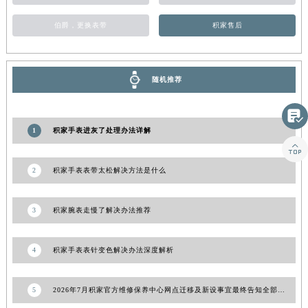
山东省威海市环翠区新威海路89号振华商厦一楼名表维修积家售后服务中心（需提前预约）
伯爵，更换表带
积家售后
山东省潍坊市奎文区东风东街积家售后服务中心（需提前预约）
山东省枣庄市滕州市北辛路与善国路交叉口积家售后服务中心（需提前预约）
山东省淄博市张店区金晶大道积家售后服务中心（需提前预约）
随机推荐
上海市黄浦区南京东路299号宏伊国际广场写字楼8层806室积家售后服务中心（需提前预约）
上海市徐汇区虹桥路3号港汇中心2座37层3705室积家售后服务中心（需提前预约）

浙江省杭州市上城区钱江路1366号华润大厦A座5层503-5室积家售后服务中心（需提前预约）
1
积家手表进灰了处理办法详解

浙江省湖州市吴兴区劳动路积家售后服务中心（需提前预约）
浙江省嘉兴市南湖区广益路705号嘉兴世界贸易中心A座13层1304室积家售后服务中心（需提前预约）
2
积家手表表带太松解决方法是什么
浙江省金华市金东区东市南街777号金华万达广场4号楼22楼2209室积家售后服务中心（需提前预约）
浙江省丽水市莲都区解放街积家售后服务中心（需提前预约）
3
积家腕表走慢了解决办法推荐
浙江省宁波市江北区大闸南路500号来福士广场办公楼20层2009室积家售后服务中心（需提前预约）
浙江省衢州市柯城区上街积家售后服务中心（需提前预约）
4
积家手表表针变色解决办法深度解析
浙江省绍兴市越城区胜利东路379号世茂天际中心写字楼8层805室积家售后服务中心（需提前预约）
浙江省舟山市定海区解放东路积家售后服务中心（需提前预约）
5
2026年7月积家官方维修保养中心网点迁移及新设事宜最终告知全部完成
澳门特别行政区大堂区议事亭前地（新马路）积家售后服务中心（需提前预约）