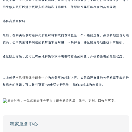
甘肃省兰州市七里河区西津西路16号兰州中心写字楼21层2102室（需提前预约）
的维修人员可以提供更深入的清洁和保养服务，并帮助发现可能存在的其他问题。
重庆市解放碑渝中区民权路28号英利国际金融中心写字楼20层01室（需提前预约）
选择高质量材料
黑龙江省大庆市萨尔图区会战大街积家售后服务中心（需提前预约）
黑龙江省鹤岗市向阳区红军路积家售后服务中心（需提前预约）
最后，在购买新表时选择高质量材料制成的表带也是一个不错的选择。虽然初期投资可能
黑龙江省黑河市爱辉区中央街积家售后服务中心（需提前预约）
较高，但高质量材料制成的表带通常更耐用、不易掉色，并且能更好地抵抗日常磨损。
黑龙江省鸡西市鸡冠区红军路积家售后服务中心（需提前预约）
黑龙江省佳木斯市向阳区长安路积家售后服务中心（需提前预约）
通过以上方法，您可以有效地解决积家手表表带掉色的问题，并保持爱表的最佳状态。
黑龙江省牡丹江市东安区太平路积家售后服务中心（需提前预约）
黑龙江省七台河市桃山区大同街积家售后服务中心（需提前预约）
以上就是
南昌积家保养服务中心
为您分享的精彩内容。如果您还有其他关于积家手表维护
黑龙江省齐齐哈尔市龙沙区龙华路积家售后服务中心（需提前预约）
和保养的问题，可以拨打页面400电话进行咨询，我们将竭诚为您服务。
黑龙江省双鸭山市尖山区新兴大街积家售后服务中心（需提前预约）
黑龙江省绥化市北林区新华街与康庄路交叉口积家售后服务中心（需提前预约）
黑龙江省伊春市伊美区通河路积家售后服务中心（需提前预约）
吉林省白城市洮北区明仁南街积家售后服务中心（需提前预约）
吉林省白山市浑江区浑江大街积家售后服务中心（需提前预约）
积家服务中心
吉林省吉林市船营区河南街积家售后服务中心（需提前预约）