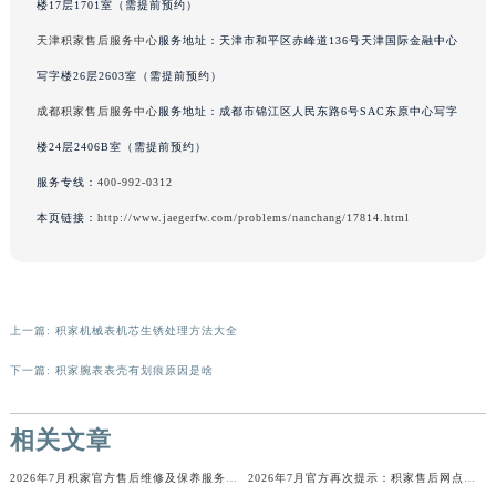
楼17层1701室（需提前预约）
辽宁省铁岭市银州区南马路积家售后服务中心（需提前预约）
天津积家售后服务中心
服务地址：天津市和平区赤峰道136号天津国际金融中心
辽宁省营口市站前区市府路与渤海大街交叉口积家售后服务中心（需提前预约）
写字楼26层2603室（需提前预约）
辽宁省沈阳市沈河区中街路137号亨得利名表维修授权店1楼积家售后服务中心（需提前预约）
成都积家售后服务中心
服务地址：成都市锦江区人民东路6号SAC东原中心写字
辽宁省沈阳市沈河区中街路83号亨得利名表维修授权店1楼积家售后服务中心（需提前预约）
北京市朝阳区建国门外大街甲6号华熙国际中心D座11层1102室积家售后服务中心（北京总部）（需提前预约）
楼24层2406B室（需提前预约）
北京市东城区东长安街1号王府井东方广场W3座6层602室积家售后服务中心（需提前预约）
服务专线：
400-992-0312
河北省保定市竞秀区朝阳北大街北国先天下积家售后服务中心（需提前预约）
本页链接：
http://www.jaegerfw.com/problems/nanchang/17814.html
内蒙古自治区阿拉善盟市左旗土尔扈特大街积家售后服务中心（需提前预约）
内蒙古自治区巴彦淖尔市临河区新华街积家售后服务中心（需提前预约）
内蒙古自治区包头市青山区幸福路甲3号王府井百货名表维修积家售后服务中心（需提前预约）
上一篇:
积家机械表机芯生锈处理方法大全
内蒙古自治区赤峰市红山区哈达街积家售后服务中心（需提前预约）
内蒙古自治区鄂尔多斯市东胜区伊金霍洛街积家售后服务中心（需提前预约）
下一篇:
积家腕表表壳有划痕原因是啥
内蒙古自治区呼伦贝尔市海拉尔区中央街积家售后服务中心（需提前预约）
内蒙古自治区通辽市科尔沁区明仁大街积家售后服务中心（需提前预约）
相关文章
内蒙古自治区乌海市海勃湾区人民南路积家售后服务中心（需提前预约）
2026年7月积家官方售后维修及保养服务网络迁址与扩张补充最终定稿发布
2026年7月官方再次提示：积家售后网点迁址与增设
内蒙古自治区乌兰察布市集宁区恩和大街积家售后服务中心（需提前预约）