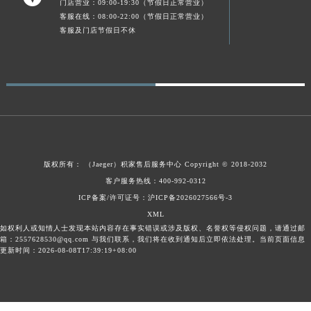
门店营业：09:00-19:30（节假日正常营业）
广东省梅州市梅江区金燕大道积家售后服务中心（需提前预约）
客服在线：08:00-22:00（节假日正常营业）
客服及门店节假日不休
广东省清远市清城区湖西路积家售后服务中心（需提前预约）
广东省汕头市龙湖区长平路积家售后服务中心（需提前预约）
广东省汕尾市城区香洲街道园林社区翠园街积家售后服务中心（需提前预约）
广东省韶关市武江区芙蓉新区与老城中心交汇处积家售后服务中心（需提前预约）
广东省深圳市罗湖区深南东路5001号华润大厦17层1701室积家售后服务中心（需提前预约）
广东省阳江市江城区东风一路积家售后服务中心（需提前预约）
广东省云浮市云城区金山路积家售后服务中心（需提前预约）
版权所有：
（Jaeger）
积家售后服务中心
Copyright © 2018-2032
广东省湛江市赤坎区观海北路积家售后服务中心（需提前预约）
客户服务热线：400-992-0312
广东省肇庆市端州区信安大道与砚都大道交汇处积家售后服务中心（需提前预约）
ICP备案/许可证号：沪ICP备2026027566号-3
广西壮族自治区百色市右江区中山二路积家售后服务中心（需提前预约）
XML
广西壮族自治区北海市海城区北京路积家售后服务中心（需提前预约）
如权利人或知情人士发现本站内容存在事实错误或涉及版权、名誉权等侵权问题，请通过邮
箱：2557628530@qq.com 与我们联系，我们将在收到通知后立即依法处理。当前页面信息
广西壮族自治区崇左市江州区石景林街道友谊大道与丽川路交汇处积家售后服务中心（需提前预约）
更新时间：2026-08-08T17:39:19+08:00
广西壮族自治区防城港市港口区金花茶大道积家售后服务中心（需提前预约）
广西壮族自治区贵港市港北区港城街道布山大道与仙衣路交叉口积家售后服务中心（需提前预约）
广西壮族自治区桂林市秀峰区红岭路积家售后服务中心（需提前预约）