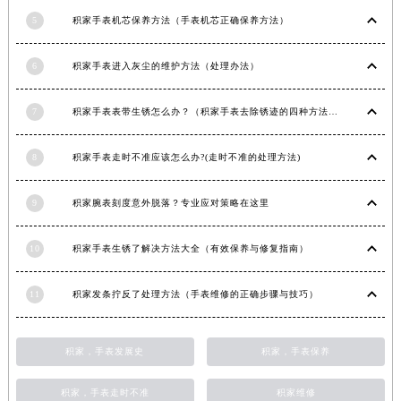
江西省景德镇市珠山区珠山中路积家售后服务中心（需提前预约）
5
积家手表机芯保养方法（手表机芯正确保养方法）
江西省九江市浔阳区浔阳路积家售后服务中心（需提前预约）
6
积家手表进入灰尘的维护方法（处理办法）
江西省南昌市红谷滩新区红谷中大道998号绿地双子塔（中央广场）A1座办公楼14层1407室积家售后服务中心（需提前预约）
江西省萍乡市安源区萍安北大道与康庄路交叉口积家售后服务中心（需提前预约）
7
积家手表表带生锈怎么办？（积家手表去除锈迹的四种方法）
江西省上饶市信州区滨江西路积家售后服务中心（需提前预约）
江西省新余市渝水区北湖西路积家售后服务中心（需提前预约）
8
积家手表走时不准应该怎么办?(走时不准的处理方法)
江西省宜春市袁州区中山中路积家售后服务中心（需提前预约）
江西省鹰潭市月湖区胜利东路积家售后服务中心（需提前预约）
9
积家腕表刻度意外脱落？专业应对策略在这里
山东省德州市德城区东风中路积家售后服务中心（需提前预约）
山东省东营市东营区济南路积家售后服务中心（需提前预约）
10
积家手表生锈了解决方法大全（有效保养与修复指南）
山东省济南市历下区经十路11111号华润中心写字楼（万象城）15层1508室积家售后服务中心（需提前预约）
山东省济宁市任城区太白楼路积家售后服务中心（需提前预约）
11
积家发条拧反了处理方法（手表维修的正确步骤与技巧）
山东省莱芜市文化南路8号银座商城名表维修一楼名表维修积家售后服务中心（需提前预约）
山东省临沂市兰山区解放路积家售后服务中心（需提前预约）
积家，手表发展史
积家，手表保养
山东省日照市东港区烟台路积家售后服务中心（需提前预约）
山东省泰安市泰山区财源街道泰山大街积家售后服务中心（需提前预约）
积家，手表走时不准
积家维修