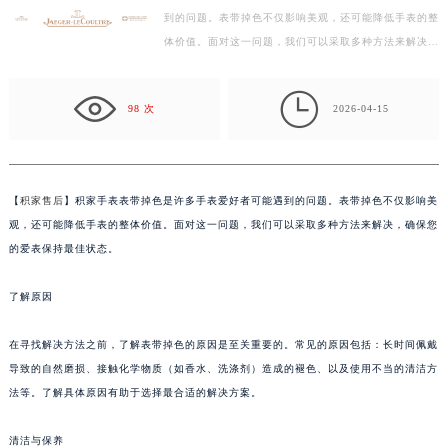
到的问题。表带掉色不仅影响美观，还可能降低手表的整
徐州市鼓楼区淮海东路29号苏宁广场IFC国际金融中心写字楼35层3508室（需提前预约）
体价值。面对这一问题，我们可以采取多种方法来解决，
扬州市邗江区国展路29号星耀天地写字楼1号楼18层1803室（需提前预约）
确保您的爱表保持最佳状态。 了解原因 在寻找解决方…
盐城市盐都区世纪大道5号盐城金融城写字楼1号楼16层1604室（需提前预约）

泰州市海陵区永定东路399号置地商务中心东塔写字楼（华润万象城）17层1706室（需提前预约）
98 次
2026-04-15
宁波市江北区大闸南路500号来福士广场办公楼20层2009室（需提前预约）
杭州市上城区钱江路1366号华润大厦写字楼A座5层503-5室（需提前预约）
金华市金东区东市南街777号金华万达广场写字楼4号楼22层2209室（需提前预约）
【
积家售后
】积家手表表带掉色是许多手表爱好者可能遇到的问题。表带掉色不仅影响美
绍兴市越城区胜利东路379号世茂天际中心写字楼8层805室（需提前预约）
观，还可能降低手表的整体价值。面对这一问题，我们可以采取多种方法来解决，确保您
嘉兴市南湖区广益路705号嘉兴世界贸易中心写字楼A座13层1304室（需提前预约）
的爱表保持最佳状态。
南昌市红谷滩新区红谷中大道998号绿地双子塔（中央广场）A1座办公楼14层07室（需提前预约）
了解原因
济南市历下区经十路11111号华润中心写字楼（万象城）15层1508室（需提前预约）
广州市天河区天河路230号万菱汇国际中心写字楼A塔7层704室（需提前预约）
在寻找解决方法之前，了解表带掉色的原因是至关重要的。常见的原因包括：长时间佩戴
广州市越秀区环市东路371-375号世界贸易中心大厦南塔写字楼15层07室（需提前预约）
导致的自然磨损、接触化学物质（如香水、洗涤剂）造成的褪色、以及使用不当的清洁方
深圳市罗湖区深南东路5001号华润大厦写字楼17层1701室（需提前预约）
法等。了解具体原因有助于选择最合适的解决方案。
惠州市惠城区江北文昌一路7号华贸大厦写字楼1座30层05室（需提前预约）
厦门市思明区湖滨东路95号华润大厦写字楼B座11层1104室（需提前预约）
清洁与保养