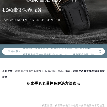
积家维修保养服务
JAEGER MAINTENANCE CENTER
2026年8月积家中国区售后服务网络优化升级公告
2026年8月积家全国官方售后客户服务热线：400-992-0312
▲
官网公告>
积家官方全国统一服务热线400-992-0312，服务覆盖中国大陆、香港、澳门、台湾全部区域（非大陆需加拨“+86”）
▼
2026年8月积家售后服务中心最新网点地址：
北京市朝阳区建国门外大街甲6号华熙国际中心写字楼D座11层1102室（北京总部）（需提前预约）
当前位置：
积家售后维修中心服务
>
问题/知识/资讯
>
南昌
> 积家手表表带掉色解决方法
北京市东城区东长安街1号东方广场写字楼W3座6层602室（需提前预约）
盘点
天津市和平区赤峰道136号天津国际金融中心写字楼26层2603室（需提前预约）
积家手表表带掉色解决方法盘点
上海市徐汇区虹桥路3号港汇中心写字楼2座37层3705室（需提前预约）
上海市黄浦区南京东路299号宏伊国际广场写字楼8层806室（需提前预约）
南京市秦淮区中山南路1号（新街口）南京中心写字楼22层C1-1室（需提前预约）
常州市新北区龙锦路1590号现代传媒中心写字楼5号楼10层1008室（需提前预约）
【积家售后】积家手表表带掉色是许多手表爱好者可能遇