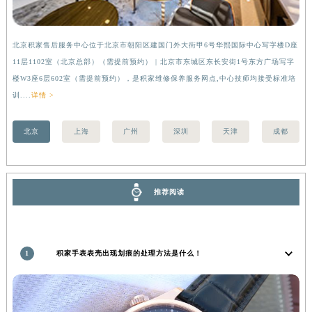
安徽省亳州市谯城区魏武大道积家售后服务中心（需提前预约）
安徽省池州市贵池区长江路积家售后服务中心（需提前预约）
北京积家售后服务中心位于北京市朝阳区建国门外大街甲6号华熙国际中心写字楼D座
上
安徽省滁州市琅琊区南谯北路积家售后服务中心（需提前预约）
11层1102室（北京总部）（需提前预约） | 北京市东城区东长安街1号东方广场写字
（
安徽省阜阳市颍州区颍州北路积家售后服务中心（需提前预约）
楼W3座6层602室（需提前预约），是积家维修保养服务网点,中心技师均接受标准培
前
安徽省淮北市相山区淮海路积家售后服务中心（需提前预约）
训....
详情 >
安徽省淮南市田家庵区国庆中路积家售后服务中心（需提前预约）
安徽省黄山市屯溪区黄山西路积家售后服务中心（需提前预约）
北京
上海
广州
深圳
天津
成都
安徽省六安市金安区解放中路积家售后服务中心（需提前预约）
安徽省马鞍山市雨山区湖南西路积家售后服务中心（需提前预约）
安徽省宿州市埇桥区人民中路积家售后服务中心（需提前预约）
推荐阅读
安徽省铜陵市铜官区石城大道积家售后服务中心（需提前预约）
安徽省芜湖市镜湖区中山路步行街积家售后服务中心（需提前预约）
安徽省宣城市宣州区叠嶂西路积家售后服务中心（需提前预约）
1
积家手表表壳出现划痕的处理方法是什么！
福建省龙岩市新罗区九一南路积家售后服务中心（需提前预约）
福建省南平市建阳区人民西路积家售后服务中心（需提前预约）
福建省宁德市蕉城区天湖东路积家售后服务中心（需提前预约）