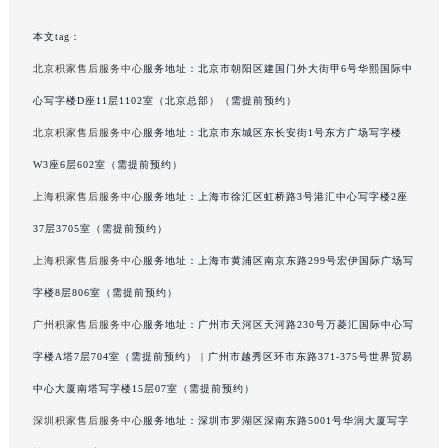
吉林省辽源市龙山区人民大街积家售后服务中心（需提前预约）
本文tag：
吉林省梅河口市新华街道梅河大街积家售后服务中心（需提前预约）
北京积家售后服务中心
服务地址：北京市朝阳区建国门外大街甲6号华熙国际中
吉林省四平市铁东区紫气大路与南九经街交汇处积家售后服务中心（需提前预约）
心写字楼D座11层1102室（北京总部）（需提前预约）
吉林省松原市宁江区五环大街积家售后服务中心（需提前预约）
吉林省通化市东昌区环通乡江南大街积家售后服务中心（需提前预约）
北京积家售后服务中心
服务地址：北京市东城区东长安街1号东方广场写字楼
吉林省延边市延吉市解放路积家售后服务中心（需提前预约）
W3座6层602室（需提前预约）
辽宁省鞍山市铁东区站前街积家售后服务中心（需提前预约）
上海积家售后服务中心
服务地址：上海市徐汇区虹桥路3号港汇中心写字楼2座
辽宁省本溪市平山区胜利路积家售后服务中心（需提前预约）
37层3705室（需提前预约）
辽宁省朝阳市双塔区新华路积家售后服务中心（需提前预约）
上海积家售后服务中心
服务地址：上海市黄浦区南京东路299号宏伊国际广场写
辽宁省丹东市振兴区七经街积家售后服务中心（需提前预约）
字楼8层806室（需提前预约）
辽宁省抚顺市新抚区东一路积家售后服务中心（需提前预约）
广州积家售后服务中心
服务地址：广州市天河区天河路230号万菱汇国际中心写
辽宁省阜新市海州区解放大街积家售后服务中心（需提前预约）
辽宁省葫芦岛市连山区中央路积家售后服务中心（需提前预约）
字楼A塔7层704室（需提前预约） | 广州市越秀区环市东路371-375号世界贸易
辽宁省锦州市古塔区中央大街积家售后服务中心（需提前预约）
中心大厦南塔写字楼15层07室（需提前预约）
辽宁省辽阳市白塔区新运大街积家售后服务中心（需提前预约）
深圳积家售后服务中心
服务地址：深圳市罗湖区深南东路5001号华润大厦写字
辽宁省盘锦市兴隆台区石油大街积家售后服务中心（需提前预约）