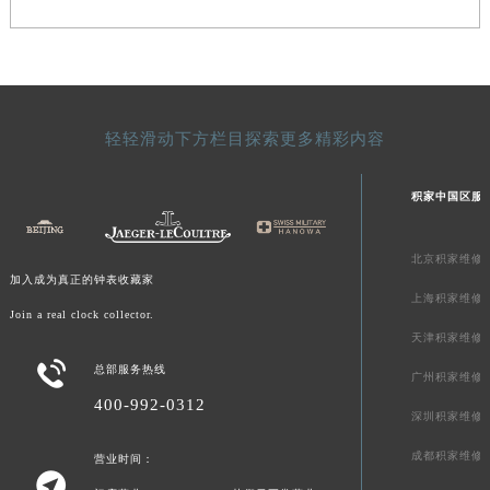
澳门特别行政区风顺堂区南湾大马路积家售后服务中心（需提前预约）
澳门特别行政区花地玛堂区关闸广场积家售后服务中心（需提前预约）
澳门特别行政区花王堂区大三巴商圈积家售后服务中心（需提前预约）
澳门特别行政区嘉模堂区官也街积家售后服务中心（需提前预约）
轻轻滑动下方栏目探索更多精彩内容
澳门省路氹城市金光大道积家售后服务中心（需提前预约）
澳门特别行政区望德堂区塔石广场积家售后服务中心（需提前预约）
积家中国区服
福建省福州市鼓楼区五四路128-1号恒力城写字楼15层03室积家售后服务中心（需提前预约）
福建省厦门市思明区湖滨东路95号万象城华润大厦B座11层1104室积家售后服务中心（需提前预约）
北京积家维修
广东省潮州市潮安区新风路与潮汕路交汇处积家售后服务中心（需提前预约）
加入成为真正的钟表收藏家
广东省广州市天河区天河路230号万菱汇国际中心A塔7层704室积家售后服务中心（需提前预约）
上海积家维修
Join a real clock collector.
广东省广州市越秀区环市东路371-375号世界贸易中心大厦南塔15层1507室积家售后服务中心（需提前预约）
天津积家维修
广东省河源市源城区越王大道积家售后服务中心（需提前预约）

总部服务热线
广州积家维修
广东省惠州市惠城区江北文昌一路7号华贸大厦1座30层3005室积家售后服务中心（需提前预约）
400-992-0312
深圳积家维修
广东省江门市蓬江区广场西路积家售后服务中心（需提前预约）
广东省揭阳市榕城进贤门步行街积家售后服务中心（需提前预约）
成都积家维修
营业时间：

广东省茂名市电白区水东街道迎宾大道积家售后服务中心（需提前预约）