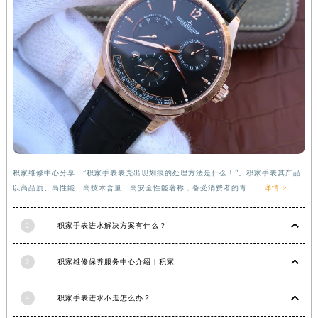
福建省莆田市城厢区霞林街道荔华东大道积家售后服务中心（需提前预约）
福建省三明市三元区东乾二路积家售后服务中心（需提前预约）
福建省漳州市龙文区步港路积家售后服务中心（需提前预约）
江苏省常州市新北区龙锦路1590号现代传媒中心5号楼10层1008室积家售后服务中心（需提前预约）
江苏省淮安市清江浦区淮海北路积家售后服务中心（需提前预约）
江苏省连云港市海州区通灌北路积家售后服务中心（需提前预约）
江苏省南京市秦淮区中山南路1号南京中心22层22-C1-C3室积家售后服务中心（需提前预约）
江苏省宿迁市宿城区西湖路积家售后服务中心（需提前预约）
江苏省泰州市海陵区永定东路399号置地商务中心东塔（华润万象城）17层1706室积家售后服务中心（需提前预约）
积家维修中心分享：“积家手表表壳出现划痕的处理方法是什么！”。积家手表其产品
以高品质、高性能、高技术含量、高安全性能著称，备受消费者的青......
详情 >
江苏省徐州市鼓楼区淮海东路29号苏宁广场IFC国际金融中心35层3508室积家售后服务中心（需提前预约）
江苏省盐城市盐都区世纪大道5号盐城金融城写字楼1号楼16层1604室积家售后服务中心（需提前预约）
2
积家手表进水解决方案有什么？
江苏省扬州市邗江区国展路29号星耀天地写字楼1号楼18层1803室积家售后服务中心（需提前预约）
江苏省镇江市京口区中山东路积家售后服务中心（需提前预约）
3
积家维修保养服务中心介绍 | 积家
江西省抚州市临川区赣东大道积家售后服务中心（需提前预约）
江西省赣州市章贡区文清路积家售后服务中心（需提前预约）
4
积家手表进水不走怎么办？
江西省吉安市吉州区井冈山大道积家售后服务中心（需提前预约）