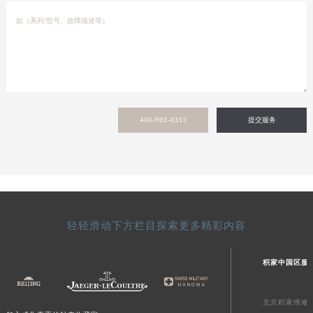
400-992-0312
提交服务
轻轻滑动下方栏目探索更多精彩内容
积家中国区服
北京积家维修