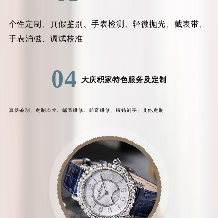
个性定制、
真假鉴别、
手表检测、
轻微抛光、
截表带、
手表消磁、
调试校准
04
大庆积家特色服务及定制
真伪鉴别、
定制表带、
邮寄维修、
邮寄维修、
镶钻刻字、
其他定制