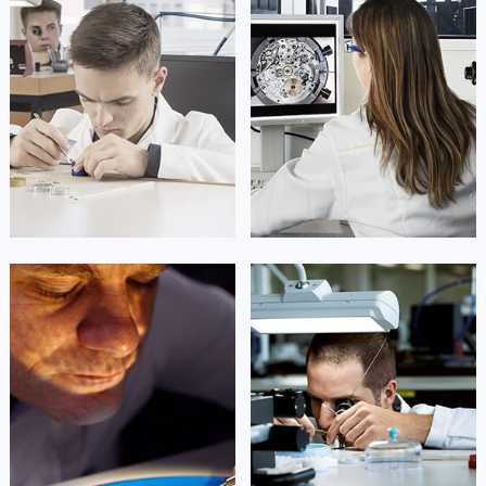
凯罗尔·切尔西
达芙妮·克劳迪娅
资深积家技师
资深积家技师
是积家售后服务中心
是积家售后服务中心
(积家保养中心)
(积家保养中心)
的高级技师之一
的高级技师之一
Beijing Jaeger Maintain center
Shanghai Jaeger Maintain center


北京积家维修
上海积家维修