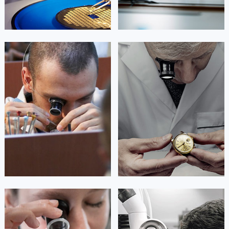
艾德琳·亚历桑德拉
艾莉森·安吉莉亚
资深积家技师
资深积家技师
是积家售后服务中心
是积家售后服务中心
(积家保养中心)
(积家保养中心)
的高级技师之一
的高级技师之一
Guangzhou Jaeger Maintain center
Shenzhen Jaeger Maintain center


广州积家维修
深圳积家维修
安尼塔·阿普里尔
贝亚特·布兰奇
资深积家技师
资深积家技师
是积家售后服务中心
是积家售后服务中心