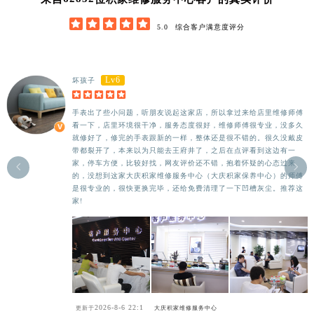





5.0
综合客户满意度评分
Lv6
坏孩子





手表出了些小问题，听朋友说起这家店，所以拿过来给店里维修师傅
看一下，店里环境很干净，服务态度很好，维修师傅很专业，没多久
就修好了，修完的手表跟新的一样，整体还是很不错的。很久没戴皮
带都裂开了，本来以为只能去王府井了，之后在点评看到这边有一
家，停车方便，比较好找，网友评价还不错，抱着怀疑的心态过来


的，没想到这家大庆积家维修服务中心（大庆积家保养中心）的师傅
是很专业的，很快更换完毕，还给免费清理了一下凹槽灰尘。推荐这
家!
2026-8-6 22:1
更新于
大庆积家维修服务中心