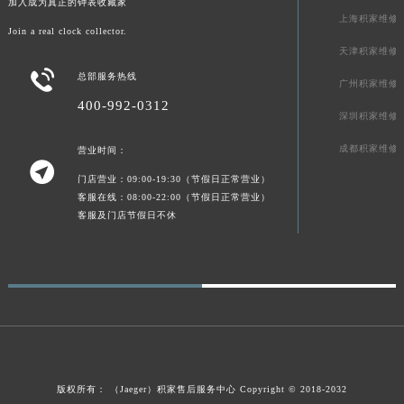
加入成为真正的钟表收藏家
上海积家维修
Join a real clock collector.
天津积家维修

总部服务热线
广州积家维修
400-992-0312
深圳积家维修
成都积家维修
营业时间：

门店营业：09:00-19:30（节假日正常营业）
客服在线：08:00-22:00（节假日正常营业）
客服及门店节假日不休
版权所有：
（Jaeger）
积家售后服务中心
Copyright © 2018-2032