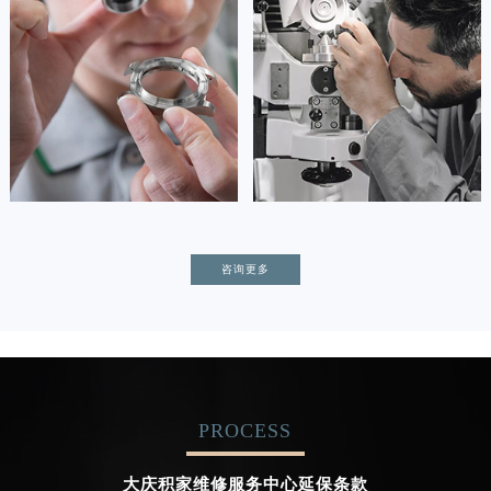
(积家保养中心)
(积家保养中心)
的高级技师之一
的高级技师之一
Tianjin Jaeger Maintain center
Nanjing Jaeger Maintain center


天津积家维修
上海积家保养
卡罗琳·卡桑德拉
辛迪·克莱门特
咨询更多
资深积家技师
资深积家技师
是积家售后服务中心
是积家售后服务中心
(积家保养中心)
(积家保养中心)
的高级技师之一
的高级技师之一
Chengdu Jaeger Maintain center
Beijing Jaeger Maintain center
PROCESS


成都积家维修
北京积家售后服务中心
大庆积家维修服务中心延保条款