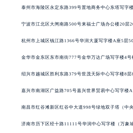
南宁市青秀区金湖路59号地王大厦12
泰州市海陵区永定东路399号置地商务中心东塔写字楼
合肥市蜀山区潜山路111号万象城华润
泉州市丰泽区宝洲路729号浦西万达中
宁波市江北区大闸南路500号来福士广场办公楼20层2
青岛市南区山东路6号华润大厦B座2
烟台市芝罘区胜利路139号万达金融中
杭州市上城区钱江路1366号华润大厦写字楼A座5层5
长春市朝阳区西安大路727号中银大厦
贵阳市南明区都司高架桥路33号亨特
金华市金东区东市南街777号金华万达广场写字楼4号楼
昆明市盘龙区北京路928号同德昆明
石家庄市长安区中山东路39号勒泰中
绍兴市越城区胜利东路379号世茂天际中心写字楼8层
西安市碑林区南关正街88号华侨城长
海口市龙华区金贸东路5号海口华润大厦
嘉兴市南湖区广益路705号嘉兴世界贸易中心写字楼A座
唐山市路南区新华东道100号万达广场
台州市椒江区东海大道1800号腾达中
南昌市红谷滩新区红谷中大道998号绿地双子塔（中央广
内蒙古自治区呼和浩特市玉泉区大学西
甘肃省兰州市七里河区西津西路16号兰
济南市历下区经十路11111号华润中心写字楼（万象城
重庆市解放碑渝中区民权路28号英利