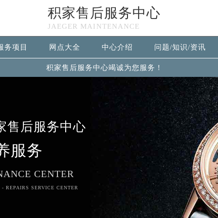
积家售后服务中心
JAEGER MAINTENANCE
服务项目
网点大全
中心介绍
问题/知识/资讯
积家售后服务中心竭诚为您服务！
家售后服务中心
养服务
NANCE CENTER
 - REPAIRS SERVICE CENTER