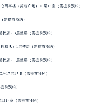
经街交汇处积家售后服务中心（需提前预约）
心写字楼（芙蓉广场）10层13室（需提前预约）
后服务中心（需提前预约）
积家售后服务中心（需提前预约）
室（需提前预约）
服务中心（需提前预约）
服务中心（需提前预约）
授权店）3层整层（需提前预约）
服务中心（需提前预约）
服务中心（需提前预约）
牌授权店）1层整层（需提前预约）
服务中心（需提前预约）
服务中心（需提前预约）
授权店）1层整层（需提前预约）
后服务中心（需提前预约）
后服务中心（需提前预约）
座17层17-B（需提前预约）
后服务中心（需提前预约）
后服务中心（需提前预约）
需提前预约）
售后服务中心（需提前预约）
服务中心（需提前预约）
1214室（需提前预约）
街交叉口积家售后服务中心（需提前预约）