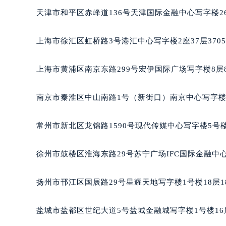
重庆市江北区观音桥步行街2号融恒时
天津市和平区赤峰道136号天津国际金融中心写字楼26
长沙市芙蓉区定王台街道建湘路393
郑州市二七区铭功路10号华润大厦写字
上海市徐汇区虹桥路3号港汇中心写字楼2座37层370
太原市迎泽区解放路15号亨得利名
沈阳市沈河区中街路137号亨得利名
上海市黄浦区南京东路299号宏伊国际广场写字楼8层
沈阳市沈河区中街路83号亨得利名
乌鲁木齐市天山区红山路26号时代广场
南京市秦淮区中山南路1号（新街口）南京中心写字楼2
温州市鹿城区锦绣路1067号置信广场
哈尔滨市道里区友谊西路600号富力中
常州市新北区龙锦路1590号现代传媒中心写字楼5号楼
大连市中山区人民路15号国际金融大
佛山市禅城区季华五路57号万科金融中
徐州市鼓楼区淮海东路29号苏宁广场IFC国际金融中心
东莞市东城街道鸿福东路1号民盈国贸
无锡市梁溪区人民中路139号恒隆广场
扬州市邗江区国展路29号星耀天地写字楼1号楼18层1
南通市崇川区工农路57号圆融广场写字
苏州市苏州工业园区星港街199号苏州
盐城市盐都区世纪大道5号盐城金融城写字楼1号楼16
武汉市江汉区解放大道686号世界贸易