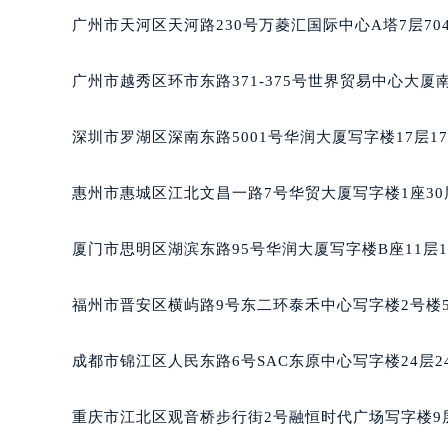
黑龙江省大庆市萨尔图区会战大街积
广州市天河区天河路230号万菱汇国际中心A塔7层7
黑龙江省鹤岗市向阳区红军路积家售
黑龙江省黑河市爱辉区中央街积家售
广州市越秀区环市东路371-375号世界贸易中心大厦
黑龙江省鸡西市鸡冠区红军路积家售
黑龙江省佳木斯市向阳区长安路积家
深圳市罗湖区深南东路5001号华润大厦写字楼17层1
黑龙江省牡丹江市东安区太平路积家
黑龙江省七台河市桃山区大同街积家
惠州市惠城区江北文昌一路7号华贸大厦写字楼1座30
黑龙江省齐齐哈尔市龙沙区龙华路积
黑龙江省双鸭山市尖山区新兴大街积
厦门市思明区湖滨东路95号华润大厦写字楼B座11层1
黑龙江省绥化市北林区新华街与康庄
黑龙江省伊春市伊美区通河路积家售
福州市晋安区横屿路9号东二环泰禾中心写字楼2号楼5
吉林省白城市洮北区明仁南街积家售
吉林省白山市浑江区浑江大街积家售
成都市锦江区人民东路6号SAC东原中心写字楼24层2
吉林省吉林市船营区河南街积家售后
吉林省辽源市龙山区人民大街积家售
重庆市江北区观音桥步行街2号融恒时代广场写字楼9层
吉林省梅河口市新华街道梅河大街积