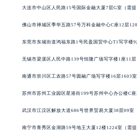
辽宁省沈阳市沈河区中街路137号亨
大连市中山区人民路15号国际金融大厦7层G室（需
辽宁省沈阳市沈河区中街路83号亨
北京市朝阳区建国门外大街甲6号华熙
佛山市禅城区季华五路57号万科金融中心C座12层12
北京市东城区东长安街1号王府井东方
河北省保定市竞秀区朝阳北大街北国
东莞市东城街道鸿福东路1号民盈国贸中心T1写字楼9
内蒙古自治区阿拉善盟市左旗土尔扈
内蒙古自治区巴彦淖尔市临河区新华
无锡市梁溪区人民中路139号恒隆广场写字楼1座11层
内蒙古自治区包头市青山区幸福路甲
内蒙古自治区赤峰市红山区哈达街积
南通市崇川区工农路57号圆融广场写字楼16层1603
内蒙古自治区鄂尔多斯市东胜区伊金
内蒙古自治区呼伦贝尔市海拉尔区中
苏州市苏州工业园区星港街199号苏州中心办公楼C座
内蒙古自治区通辽市科尔沁区明仁大
内蒙古自治区乌海市海勃湾区人民南
武汉市江汉区解放大道686号世界贸易大厦38层09
内蒙古自治区乌兰察布市集宁区恩和
内蒙古自治区锡林郭勒盟市锡林浩特
南宁市青秀区金湖路59号地王大厦12楼1224室（需
内蒙古自治区兴安盟市乌兰浩特市兴