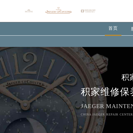
首页
积
积家维修保
JAEGER MAINTE
CHINA JAEGER REPAIR CENTER