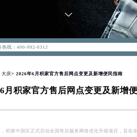
优化升级公告
：400-992-0312
2-0312，服务覆盖中国大陆、香港、澳门、台湾全部区域（非大陆需
点地址：
国际中心写字楼D座11层1102室（北京总部）（需提前预约）
字楼W3座6层602室（需提前预约）
>
大庆
> 2026年6月积家官方售后网点变更及新增便民指南
融中心写字楼26层2603室（需提前预约）
6年6月积家官方售后网点变更及新增
2座37层3705室（需提前预约）
际广场写字楼8层806室（需提前预约）
南京中心写字楼22层C1-1室（需提前预约）
中心写字楼5号楼10层1008室（需提前预约）
FC国际金融中心写字楼35层3508室（需提前预约）
年6月，积家中国区正式启动全国售后服务网络优化升级项目，旨在
楼1号楼18层1803室（需提前预约）