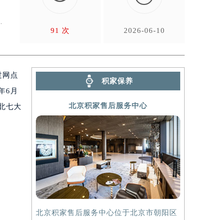
后
91 次
2026-06-10
过网点
积家保养
年6月
北京积家售后服务中心
北七大
北京积家售后服务中心位于北京市朝阳区
上海积家售