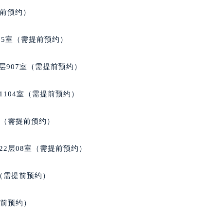
得利名表维修授权店1楼积家售后服务中心（需提前预约）
提前预约）
得利名表维修授权店1楼积家售后服务中心（需提前预约）
国际中心D座11层1102室积家售后服务中心（北京总部）（需
05室（需提前预约）
广场W3座6层602室积家售后服务中心（需提前预约）
先天下积家售后服务中心（需提前预约）
层907室（需提前预约）
特大街积家售后服务中心（需提前预约）
街积家售后服务中心（需提前预约）
1104室（需提前预约）
3号王府井百货名表维修积家售后服务中心（需提前预约）
家售后服务中心（需提前预约）
室（需提前预约）
霍洛街积家售后服务中心（需提前预约）
央街积家售后服务中心（需提前预约）
22层08室（需提前预约）
街积家售后服务中心（需提前预约）
路积家售后服务中心（需提前预约）
室（需提前预约）
大街积家售后服务中心（需提前预约）
市光明街与额尔敦路交叉口积家售后服务中心（需提前预约）
提前预约）
安大街积家售后服务中心（需提前预约）