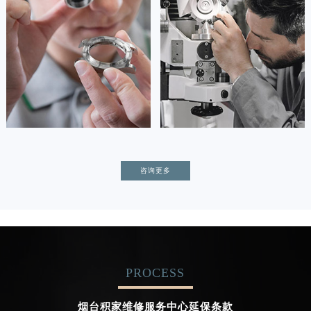
(积家保养中心)
(积家保养中心)
的高级技师之一
的高级技师之一
Tianjin Jaeger Maintain center
Nanjing Jaeger Maintain center


天津积家维修
上海积家保养
卡罗琳·卡桑德拉
辛迪·克莱门特
咨询更多
资深积家技师
资深积家技师
是积家售后服务中心
是积家售后服务中心
(积家保养中心)
(积家保养中心)
的高级技师之一
的高级技师之一
Chengdu Jaeger Maintain center
Beijing Jaeger Maintain center
PROCESS


成都积家维修
北京积家售后服务中心
烟台积家维修服务中心延保条款