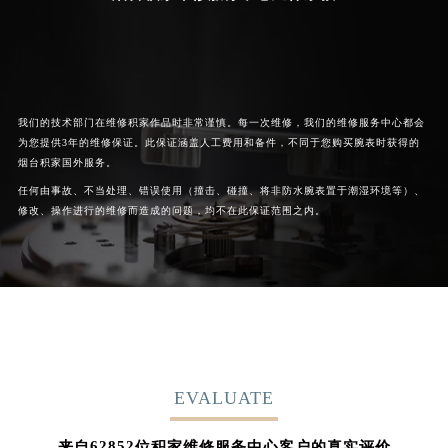
我们的技术部门在维修积家作品时非常谨慎。每一次维修，我们的维修服务中心都会
为您提供3年的维修保证。此保证涵盖人工费用和备件，不同于您购买腕表时获得的
烟台积家国外服务。
任何由事故、不当处理、错误使用（撞击、碰撞、将非防水腕表置于潮湿环境等）、
修改、操作进行的维修而造成的问题，均不在此保证范围之内。
EVALUATE
62852
来自
位积家维修服务中心客户的真实评价