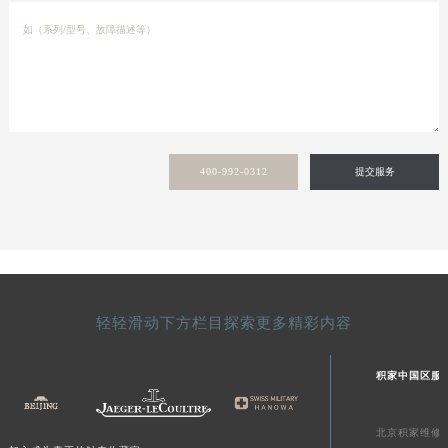
400-992-0312
提交服务
轻轻滑动下方栏目探索更多精彩内容
积家中国区服
北京积家维修