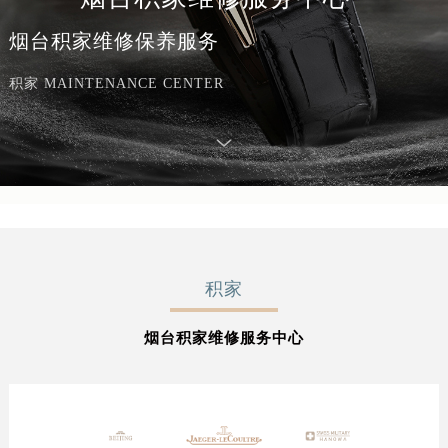
烟台积家维修保养服务
积家 MAINTENANCE CENTER
积家
烟台积家维修服务中心