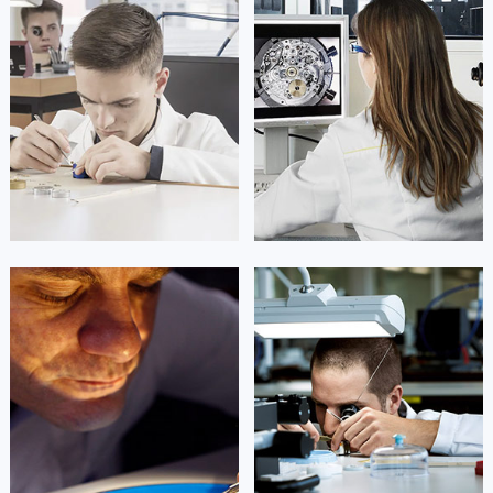
凯罗尔·切尔西
达芙妮·克劳迪娅
资深积家技师
资深积家技师
是积家售后服务中心
是积家售后服务中心
(积家保养中心)
(积家保养中心)
的高级技师之一
的高级技师之一
Beijing Jaeger Maintain center
Shanghai Jaeger Maintain center


北京积家维修
上海积家维修