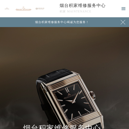
烟台积家维修服务中心

积家 MAINTENANCE

烟台积家维修服务中心竭诚为您服务！
中心介绍
联系我们
烟台积家维修服务中心