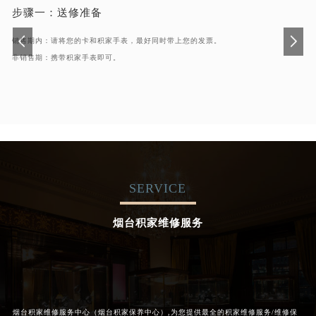
步骤一：
送修准备
销售期内：请将您的卡和积家手表，最好同时带上您的发票。
非销售期：携带积家手表即可。
SERVICE
烟台积家维修服务
烟台积家维修服务中心（烟台积家保养中心）,为您提供最全的积家维修服务/维修保