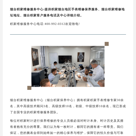
烟台积家维修服务中心:提供积家烟台地区手表维修保养服务、烟台积家维修地
址地址、烟台积家客户服务电话及中心详细介绍。
积家维修服务中心电话:400-992-0312欢迎致电!
烟台积家维修服务中心（烟台积家保养中心）拥有积家积家手表维修专家30余
名，其中高级技术顾问3名、高级技师10名，初级、中级技师10余名，现已形成
了全国专业的积家维修服务团队。
每位对积家时计进行保养维修的专业人员都必须对时计本身、时计历史及其拥
有者抱有充分的尊重。我们认为每一枚时计，都同它的拥有者一样尊贵。我们
保证，您的腕表会得到始终如一的精心保养与维护，保障它的恒久价值与可靠