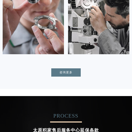
(积家保养中心)
(积家保养中心)
的高级技师之一
的高级技师之一
Tianjin Jaeger Maintain center
Nanjing Jaeger Maintain center


天津积家维修
上海积家保养
卡罗琳·卡桑德拉
辛迪·克莱门特
咨询更多
资深积家技师
资深积家技师
是积家售后服务中心
是积家售后服务中心
(积家保养中心)
(积家保养中心)
的高级技师之一
的高级技师之一
Chengdu Jaeger Maintain center
Beijing Jaeger Maintain center
PROCESS


成都积家维修
北京积家售后服务中心
太原积家售后服务中心延保条款