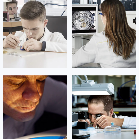
凯罗尔·切尔西
达芙妮·克劳迪娅
资深积家技师
资深积家技师
是积家售后服务中心
是积家售后服务中心
(积家保养中心)
(积家保养中心)
的高级技师之一
的高级技师之一
Beijing Jaeger Maintain center
Shanghai Jaeger Maintain center


北京积家维修
上海积家维修