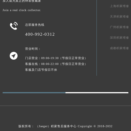
加入成为真正的钟表收藏家
上海积家维修
Join a real clock collector.
天津积家维修

总部服务热线
广州积家维修
400-992-0312
深圳积家维修
成都积家维修
营业时间：

门店营业：09:00-19:30（节假日正常营业）
客服在线：08:00-22:00（节假日正常营业）
客服及门店节假日不休
版权所有：
（Jaeger）
积家售后服务中心
Copyright © 2018-2032