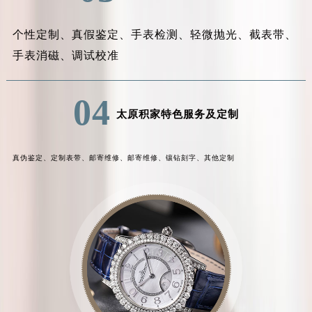
个性定制、
真假鉴定、
手表检测、
轻微抛光、
截表带、
手表消磁、
调试校准
04
太原积家特色服务及定制
真伪鉴定、
定制表带、
邮寄维修、
邮寄维修、
镶钻刻字、
其他定制