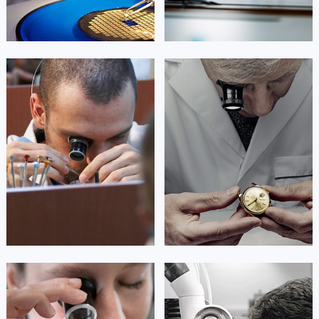
艾德琳·亚历桑德拉
艾莉森·安吉莉亚
资深积家技师
资深积家技师
是积家售后服务中心
是积家售后服务中心
(积家保养中心)
(积家保养中心)
的高级技师之一
的高级技师之一
Guangzhou Jaeger Maintain center
Shenzhen Jaeger Maintain center


广州积家维修
深圳积家维修
安尼塔·阿普里尔
贝亚特·布兰奇
资深积家技师
资深积家技师
是积家售后服务中心
是积家售后服务中心