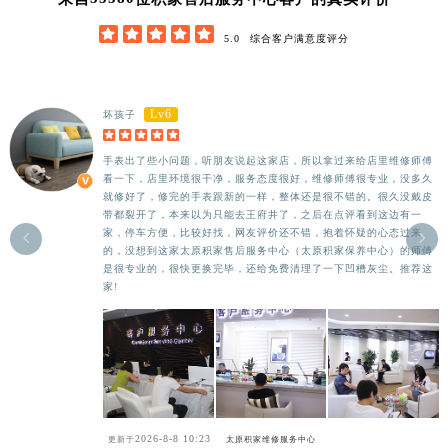





5.0
综合客户满意度评分
Lv6
坏孩子





手表出了些小问题，听朋友说起这家店，所以拿过来给店里维修师傅
看一下，店里环境很干净，服务态度很好，维修师傅很专业，没多久
就修好了，修完的手表跟新的一样，整体还是很不错的。很久没戴皮
带都裂开了，本来以为只能去王府井了，之后在点评看到这边有一
家，停车方便，比较好找，网友评价还不错，抱着怀疑的心态过来


的，没想到这家太原积家售后服务中心（太原积家保养中心）的师傅
是很专业的，很快更换完毕，还给免费清理了一下凹槽灰尘。推荐这
家!
2026-8-8 10:23
更新于
太原积家维修服务中心