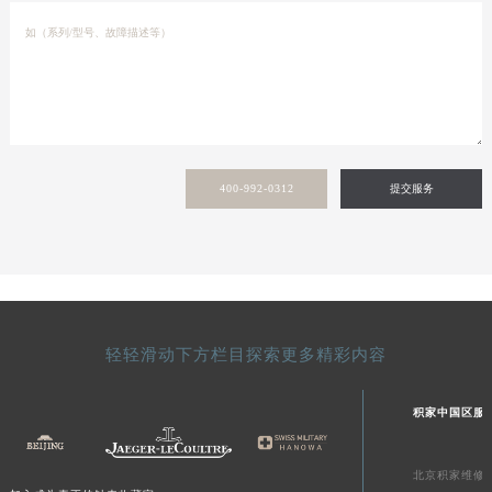
400-992-0312
提交服务
轻轻滑动下方栏目探索更多精彩内容
积家中国区服
北京积家维修