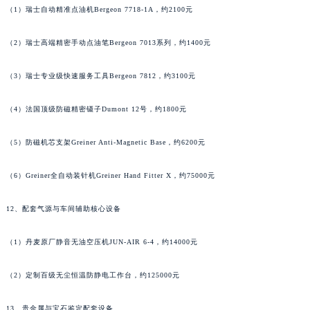
（1）瑞士自动精准点油机Bergeon 7718-1A，约2100元
河南省信阳市浉河区东方红大道积家售后服务中心（需提前预约）
河南省许昌市魏都区建安大道与八龙路交叉口积家售后服务中心（需提前预约）
（2）瑞士高端精密手动点油笔Bergeon 7013系列，约1400元
河南省郑州市二七区民主路10号华润大厦29层2905室积家售后服务中心（需提前预约）
河南省周口市川汇区七一路积家售后服务中心（需提前预约）
（3）瑞士专业级快速服务工具Bergeon 7812，约3100元
河南省驻马店市驿城区乐山大道与置地大道交叉口积家售后服务中心（需提前预约）
（4）法国顶级防磁精密镊子Dumont 12号，约1800元
湖北省鄂州市鄂城区文星大道积家售后服务中心（需提前预约）
湖北省黄冈市黄州区赤壁大道积家售后服务中心（需提前预约）
（5）防磁机芯支架Greiner Anti-Magnetic Base，约6200元
湖北省黄石市黄石港区武汉路积家售后服务中心（需提前预约）
湖北省荆门市东宝中天街步行街积家售后服务中心（需提前预约）
（6）Greiner全自动装针机Greiner Hand Fitter X，约75000元
湖北省荆州市荆州区荆中路积家售后服务中心（需提前预约）
湖北省十堰市茅箭区人民北路积家售后服务中心（需提前预约）
12、配套气源与车间辅助核心设备
湖北省随州市曾都区青年路积家售后服务中心（需提前预约）
（1）丹麦原厂静音无油空压机JUN-AIR 6-4，约14000元
湖北省咸宁市咸安区长安大道积家售后服务中心（需提前预约）
湖北省襄阳市樊城区长虹路与人民路交叉口积家售后服务中心（需提前预约）
（2）定制百级无尘恒温防静电工作台，约125000元
湖北省孝感市孝南区复兴大道积家售后服务中心（需提前预约）
湖北省宜昌市西陵区夷陵大道与港窑路积家售后服务中心（需提前预约）
13、贵金属与宝石鉴定配套设备