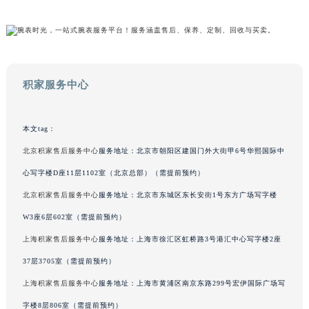
积家服务中心
本文tag：
北京积家售后服务中心
服务地址：北京市朝阳区建国门外大街甲6号华熙国际中
心写字楼D座11层1102室（北京总部）（需提前预约）
北京积家售后服务中心
服务地址：北京市东城区东长安街1号东方广场写字楼
W3座6层602室（需提前预约）
上海积家售后服务中心
服务地址：上海市徐汇区虹桥路3号港汇中心写字楼2座
37层3705室（需提前预约）
上海积家售后服务中心
服务地址：上海市黄浦区南京东路299号宏伊国际广场写
字楼8层806室（需提前预约）