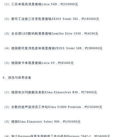
（1）三目体视高清显微镜Leica S6D，约320000元
广东省梅州市梅江区金燕大道积家售后服务中心（需提前预约）
广东省清远市清城区湖西路积家售后服务中心（需提前预约）
（2）蔡司工业级三目变焦显微镜ZEISS Stemi 305，约185000元
广东省汕头市龙湖区长平路积家售后服务中心（需提前预约）
广东省汕尾市城区香洲街道园林社区翠园街积家售后服务中心（需提前预约）
（3）全光谱LED数码检测显微镜GemOro Elite 1030，约4200元
广东省韶关市武江区芙蓉新区与老城中心交汇处积家售后服务中心（需提前预约）
（4）德国蔡司复消色差体视显微镜ZEISS Stemi 508，约380000元
广东省深圳市罗湖区深南东路5001号华润大厦17层1701室积家售后服务中心（需提前预约）
广东省阳江市江城区东风一路积家售后服务中心（需提前预约）
（5）德国徕卡体视显微镜Leica S9，约85000元
广东省云浮市云城区金山路积家售后服务中心（需提前预约）
广东省湛江市赤坎区观海北路积家售后服务中心（需提前预约）
6、清洗与保养设备
广东省肇庆市端州区信安大道与砚都大道交汇处积家售后服务中心（需提前预约）
广西壮族自治区百色市右江区中山二路积家售后服务中心（需提前预约）
（1）德国埃尔玛旗舰洗表机Elma Elmasolvex RM，约78000元
广西壮族自治区北海市海城区北京路积家售后服务中心（需提前预约）
（2）全数控超声波清洗工作站Elma S1800 Premium，约245000元
广西壮族自治区崇左市江州区石景林街道友谊大道与丽川路交汇处积家售后服务中心（需提前预约）
广西壮族自治区防城港市港口区金花茶大道积家售后服务中心（需提前预约）
（3）德国Elma Elmasonic Select 900，约192000元
广西壮族自治区贵港市港北区港城街道布山大道与仙衣路交叉口积家售后服务中心（需提前预约）
广西壮族自治区桂林市秀峰区红岭路积家售后服务中心（需提前预约）
（4）瑞士Bergeon保养专用精密工作台机组Bergeon 7042-1，约36000元