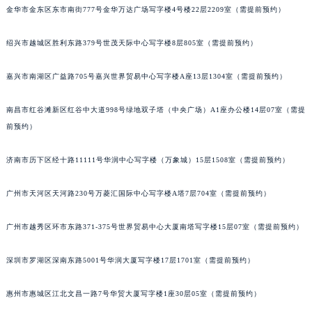
金华市金东区东市南街777号金华万达广场写字楼4号楼22层2209室（需提前预约）
甘肃省兰州市七里河区西津西路16号兰州中心写字楼21层2102室（需提前预约）
重庆市解放碑渝中区民权路28号英利国际金融中心写字楼20层01室（需提前预约）
绍兴市越城区胜利东路379号世茂天际中心写字楼8层805室（需提前预约）
黑龙江省大庆市萨尔图区会战大街积家售后服务中心（需提前预约）
黑龙江省鹤岗市向阳区红军路积家售后服务中心（需提前预约）
嘉兴市南湖区广益路705号嘉兴世界贸易中心写字楼A座13层1304室（需提前预约）
黑龙江省黑河市爱辉区中央街积家售后服务中心（需提前预约）
南昌市红谷滩新区红谷中大道998号绿地双子塔（中央广场）A1座办公楼14层07室（需提
黑龙江省鸡西市鸡冠区红军路积家售后服务中心（需提前预约）
前预约）
黑龙江省佳木斯市向阳区长安路积家售后服务中心（需提前预约）
黑龙江省牡丹江市东安区太平路积家售后服务中心（需提前预约）
济南市历下区经十路11111号华润中心写字楼（万象城）15层1508室（需提前预约）
黑龙江省七台河市桃山区大同街积家售后服务中心（需提前预约）
黑龙江省齐齐哈尔市龙沙区龙华路积家售后服务中心（需提前预约）
广州市天河区天河路230号万菱汇国际中心写字楼A塔7层704室（需提前预约）
黑龙江省双鸭山市尖山区新兴大街积家售后服务中心（需提前预约）
广州市越秀区环市东路371-375号世界贸易中心大厦南塔写字楼15层07室（需提前预约）
黑龙江省绥化市北林区新华街与康庄路交叉口积家售后服务中心（需提前预约）
黑龙江省伊春市伊美区通河路积家售后服务中心（需提前预约）
深圳市罗湖区深南东路5001号华润大厦写字楼17层1701室（需提前预约）
吉林省白城市洮北区明仁南街积家售后服务中心（需提前预约）
吉林省白山市浑江区浑江大街积家售后服务中心（需提前预约）
惠州市惠城区江北文昌一路7号华贸大厦写字楼1座30层05室（需提前预约）
吉林省吉林市船营区河南街积家售后服务中心（需提前预约）