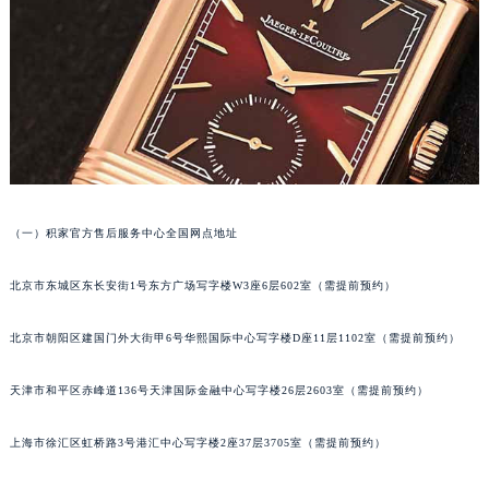
福州市鼓楼区五四路128-1号恒力城写字楼15层03室（需提前预约）
成都市锦江区人民东路6号SAC东原中心写字楼24层2406B室（需提前预约）
重庆市江北区观音桥步行街2号融恒时代广场写字楼9层902室（需提前预约）
长沙市芙蓉区定王台街道建湘路393号世茂环球金融中心写字楼（芙蓉广场）10层13室（需提前预约）
郑州市二七区铭功路10号华润大厦写字楼29层2905室（需提前预约）
太原市迎泽区解放路15号亨得利名表服务中心（品牌授权店）3层整层（需提前预约）
沈阳市沈河区中街路137号亨得利名表服务中心（品牌授权店）1层整层（需提前预约）
（一）积家官方售后服务中心全国网点地址
沈阳市沈河区中街路83号亨得利名表服务中心（品牌授权店）1层整层（需提前预约）
乌鲁木齐市天山区红山路26号时代广场（CCMALL）C座17层17-B（需提前预约）
北京市东城区东长安街1号东方广场写字楼W3座6层602室（需提前预约）
温州市鹿城区锦绣路1067号置信广场10层1015室（需提前预约）
哈尔滨市道里区友谊西路600号富力中心T2座写字楼29层03室（需提前预约）
北京市朝阳区建国门外大街甲6号华熙国际中心写字楼D座11层1102室（需提前预约）
大连市中山区人民路15号国际金融大厦7层G室（需提前预约）
佛山市禅城区季华五路57号万科金融中心C座12层1205室（需提前预约）
天津市和平区赤峰道136号天津国际金融中心写字楼26层2603室（需提前预约）
东莞市东城街道鸿福东路1号民盈国贸中心T1写字楼9层907室（需提前预约）
上海市徐汇区虹桥路3号港汇中心写字楼2座37层3705室（需提前预约）
无锡市梁溪区人民中路139号恒隆广场写字楼1座11层1104室（需提前预约）
南通市崇川区工农路57号圆融广场写字楼16层1603室（需提前预约）