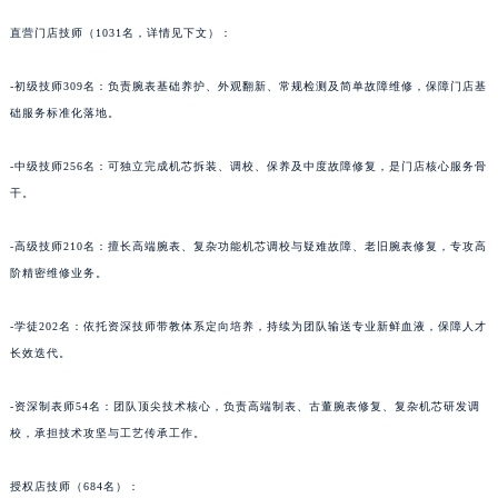
甘肃省合作市人民街积家售后服务中心（需提前预约）
直营门店技师（1031名，详情见下文）：
甘肃省嘉峪关市雄关区新华中路积家售后服务中心（需提前预约）
甘肃省金昌市金川区北京路积家售后服务中心（需提前预约）
-初级技师309名：负责腕表基础养护、外观翻新、常规检测及简单故障维修，保障门店基
础服务标准化落地。
甘肃省酒泉市肃州区西大街积家售后服务中心（需提前预约）
甘肃省临夏市城南街道团结路积家售后服务中心（需提前预约）
-中级技师256名：可独立完成机芯拆装、调校、保养及中度故障修复，是门店核心服务骨
甘肃省陇南市武都区人民路积家售后服务中心（需提前预约）
干。
甘肃省平凉市崆峒区西大街积家售后服务中心（需提前预约）
甘肃省庆阳市西峰区南大街积家售后服务中心（需提前预约）
-高级技师210名：擅长高端腕表、复杂功能机芯调校与疑难故障、老旧腕表修复，专攻高
甘肃省天水市秦州区民主路积家售后服务中心（需提前预约）
阶精密维修业务。
甘肃省武威市凉州区迎宾路积家售后服务中心（需提前预约）
-学徒202名：依托资深技师带教体系定向培养，持续为团队输送专业新鲜血液，保障人才
甘肃省张掖市甘州区民乐北路积家售后服务中心（需提前预约）
长效迭代。
宁夏回族自治区固原市原州区文化街积家售后服务中心（需提前预约）
宁夏回族自治区石嘴山市大武口区贺兰山路积家售后服务中心（需提前预约）
-资深制表师54名：团队顶尖技术核心，负责高端制表、古董腕表修复、复杂机芯研发调
宁夏回族自治区吴忠市利通区开元大道积家售后服务中心（需提前预约）
校，承担技术攻坚与工艺传承工作。
宁夏回族自治区银川市兴庆区新华东路97号新百中心C馆一层C1-18号商铺积家售后服务中心（需提前预约）
授权店技师（684名）：
宁夏回族自治区中卫市沙坡头区鼓楼东街积家售后服务中心（需提前预约）