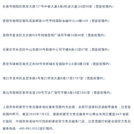
安徽省亳州市谯城区魏武大道积家售后服务中心（需提前预约）
长春市朝阳区西安大路727号中银大厦A座(旺进大厦)18层09室（需提前预约）
安徽省池州市贵池区长江路积家售后服务中心（需提前预约）
贵阳市南明区都司高架桥路33号亨特国际金融中心14楼14D（需提前预约）
安徽省滁州市琅琊区南谯北路积家售后服务中心（需提前预约）
安徽省阜阳市颍州区颍州北路积家售后服务中心（需提前预约）
昆明市盘龙区北京路928号同德昆明广场写字楼10层06室（需提前预约）
安徽省淮北市相山区淮海路积家售后服务中心（需提前预约）
安徽省淮南市田家庵区国庆中路积家售后服务中心（需提前预约）
石家庄市长安区中山东路39号勒泰中心写字楼B座13层07室（需提前预约）
安徽省黄山市屯溪区黄山西路积家售后服务中心（需提前预约）
西安市碑林区南关正街88号华侨城长安国际中心E座6楼10室（需提前预约）
安徽省六安市金安区解放中路积家售后服务中心（需提前预约）
安徽省马鞍山市雨山区湖南西路积家售后服务中心（需提前预约）
海口市龙华区金贸东路5号海口华润大厦B座17层1707室（需提前预约）
安徽省宿州市埇桥区人民中路积家售后服务中心（需提前预约）
安徽省铜陵市铜官区石城大道积家售后服务中心（需提前预约）
唐山市路南区新华东道100号万达广场写字楼A座10层1002室（需提前预约）
安徽省芜湖市镜湖区中山路步行街积家售后服务中心（需提前预约）
安徽省宣城市宣州区叠嶂西路积家售后服务中心（需提前预约）
上述所有积家官方售后服务地址服务范围均为全国，全部可选择到店或邮寄服务，注意提
前预约即可。截至2026年7月5日，最新积家官方售后服务中心网点布局已覆盖34个省级
福建省龙岩市新罗区九一南路积家售后服务中心（需提前预约）
行政区，中国所有省份均可找到积家的官方售后服务门店，注意需拨打积家全国官方售后
福建省南平市建阳区人民西路积家售后服务中心（需提前预约）
服务热线：400-992-0312进行预约。
福建省宁德市蕉城区天湖东路积家售后服务中心（需提前预约）