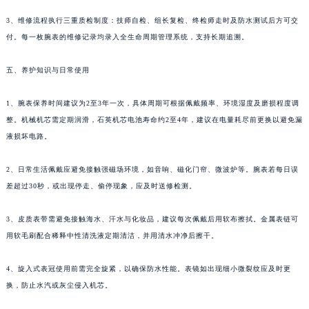
西藏自治区林芝市巴宜区广东路积家售后服务中心（需提前预约）
3、维修流程执行三重质检制度：技师自检、组长复检、终检师走时及防水测试后方可交
西藏自治区那曲市色尼区浙江西路积家售后服务中心（需提前预约）
付。每一枚腕表的维修记录均录入全生命周期管理系统，支持长期追溯。
西藏自治区日喀则市桑珠孜区上海中路积家售后服务中心（需提前预约）
五、养护知识与日常使用
西藏自治区山南市乃东区湖北大道积家售后服务中心（需提前预约）
云南省保山市隆阳区正阳路积家售后服务中心（需提前预约）
1、腕表保养时间建议为2至3年一次，具体周期可根据佩戴频率、环境湿度及磨损程度调
云南省楚雄彝族自治州楚雄市鹿城南路积家售后服务中心（需提前预约）
整。机械机芯需定期润滑，石英机芯电池寿命约2至4年，建议在电量耗尽前更换以避免漏
云南省大理白族自治州大理市建设路积家售后服务中心（需提前预约）
液损坏电路。
云南省德宏傣族景颇族自治州芒市团结大街积家售后服务中心（需提前预约）
云南省迪庆藏族自治州香格里拉市长征大道积家售后服务中心（需提前预约）
2、日常生活佩戴应避免接触强磁场环境，如音响、磁化门帘、微波炉等。腕表若每日误
差超过30秒，或出现停走、偷停现象，应及时送修检测。
云南省红河哈尼族彝族自治州蒙自市天马路积家售后服务中心（需提前预约）
云南省丽江市古城区七星街积家售后服务中心（需提前预约）
3、皮质表带需避免接触海水、汗水与化妆品，建议每次佩戴后用软布擦拭。金属表链可
云南省临沧市临翔区世纪路积家售后服务中心（需提前预约）
用软毛刷配合稀释中性清洗液定期清洁，并用清水冲净后擦干。
云南省怒江傈僳族自治州泸水市人民路积家售后服务中心（需提前预约）
云南省普洱市思茅区振兴大道积家售后服务中心（需提前预约）
4、旋入式表冠使用前需完全旋紧，以确保防水性能。表镜如出现细小微裂纹应及时更
云南省曲靖市麒麟区学府路积家售后服务中心（需提前预约）
换，防止水汽或灰尘侵入机芯。
云南省文山壮族苗族自治州文山市东风路积家售后服务中心（需提前预约）