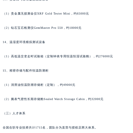
湖南省常德市武陵区人民路积家售后服务中心（需提前预约）
（1）贵金属无损测金仪XRF Gold Tester Mini，约65000元
湖南省郴州市北湖区国庆北路积家售后服务中心（需提前预约）
湖南省衡阳市雁峰区解放路积家售后服务中心（需提前预约）
（2）钻石宝石检测仪GemMaster Pro 550，约18000元
湖南省怀化市鹤城区迎丰中路积家售后服务中心（需提前预约）
湖南省娄底市娄星区长青街积家售后服务中心（需提前预约）
14、温湿度环境模拟测试设备
湖南省邵阳市双清区东风路积家售后服务中心（需提前预约）
湖南省湘潭市雨湖区莲城大道积家售后服务中心（需提前预约）
（1）高低温交变走时试验箱（定制钟表专用恒温恒湿试验舱），约276000元
湖南省益阳市赫山区桃花仑路积家售后服务中心（需提前预约）
15、精密存储与配件恒温防潮柜
湖南省永州市冷水滩区永州大道与中兴路交叉口积家售后服务中心（需提前预约）
湖南省岳阳市岳阳楼区东茅岭路积家售后服务中心（需提前预约）
（1）润滑油恒温防潮存储柜（定制），约49000元
湖南省张家界市永定区解放路积家售后服务中心（需提前预约）
湖南省长沙市芙蓉区建湘路393号世茂环球金融中心写字楼10层1013室积家售后服务中心（需提前预约）
（2）腕表气密性长期存储舱Sealed Watch Storage Cabin，约32000元
湖南省株洲市芦淞区建设南路积家售后服务中心（需提前预约）
（三）人才体系
甘肃省白银市白银区北京路积家售后服务中心（需提前预约）
甘肃省定西市安定区解放路积家售后服务中心（需提前预约）
全国在职专业技师共计1715名，团队分为直营与授权店两大体系。
甘肃省敦煌市沙州镇阳关中路积家售后服务中心（需提前预约）