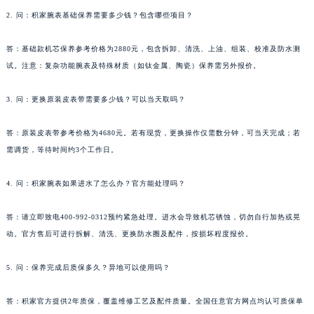
江苏省南通市崇川区工农路57号圆融广场写字楼16层1603室积家售后服务中心（需提前预约）
2. 问：积家腕表基础保养需要多少钱？包含哪些项目？
江苏省苏州市苏州工业园区 星港街199号苏州中心办公楼C座22层08室积家售后服务中心（需提前预约）
答：基础款机芯保养参考价格为2880元，包含拆卸、清洗、上油、组装、校准及防水测
湖北省武汉市江汉区解放大道686号世界贸易大厦38层09室积家售后服务中心（需提前预约）
试。注意：复杂功能腕表及特殊材质（如钛金属、陶瓷）保养需另外报价。
广西省南宁市青秀区金湖路59号地王大厦12楼1224室积家售后服务中心（需提前预约）
安徽省合肥市蜀山区潜山路111号万象城华润大厦B座12楼03室积家售后服务中心（需提前预约）
3. 问：更换原装皮表带需要多少钱？可以当天取吗？
福建省泉州市丰泽区宝洲路729号浦西万达中心写字楼A座7楼709室积家售后服务中心（需提前预约）
山东省青岛市南区山东路6号华润大厦B座22层04室积家售后服务中心（需提前预约）
答：原装皮表带参考价格为4680元。若有现货，更换操作仅需数分钟，可当天完成；若
需调货，等待时间约3个工作日。
山东省烟台市芝罘区胜利路139号万达金融中心A座907室积家售后服务中心（需提前预约）
吉林省长春市朝阳区西安大路727号中银大厦A座(旺进大厦)18层09室积家售后服务中心（需提前预约）
4. 问：积家腕表如果进水了怎么办？官方能处理吗？
贵州省贵阳市南明区都司高架桥路33号亨特国际金融中心14楼14D积家售后服务中心（需提前预约）
云南省昆明市盘龙区北京路928号同德昆明广场写字楼10层06室积家售后服务中心（需提前预约）
答：请立即致电400-992-0312预约紧急处理。进水会导致机芯锈蚀，切勿自行加热或晃
河北省石家庄市长安区中山东路39号勒泰中心写字楼B座13层07室积家售后服务中心（需提前预约）
动。官方售后可进行拆解、清洗、更换防水圈及配件，按损坏程度报价。
陕西省西安市碑林区南关正街88号华侨城长安国际中心E座6楼10室积家售后服务中心（需提前预约）
5. 问：保养完成后质保多久？异地可以使用吗？
海南省海口市龙华区金贸东路5号海口华润大厦B座17层1707室积家售后服务中心（需提前预约）
河北省唐山市路南区新华东道100号万达广场写字楼A座10层1002室积家售后服务中心（需提前预约）
答：积家官方提供2年质保，覆盖维修工艺及配件质量。全国任意官方网点均认可质保单
台州市椒江区东海大道1800号腾达中心东1幢20楼2002室积家售后服务中心（需提前预约）