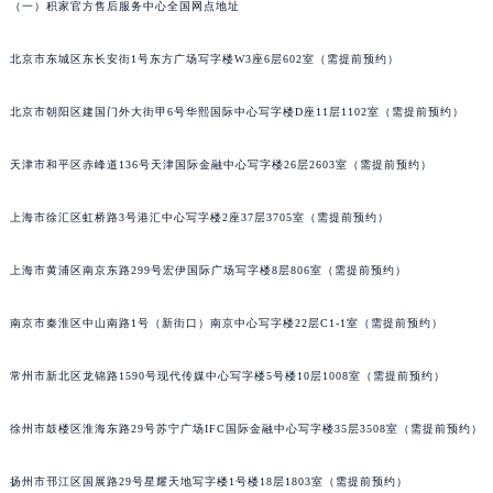
（一）积家官方售后服务中心全国网点地址
泉州市丰泽区宝洲路729号浦西万达中心写字楼A座7楼709室（需提前预约）
青岛市南区山东路6号华润大厦B座22层04室（需提前预约）
北京市东城区东长安街1号东方广场写字楼W3座6层602室（需提前预约）
烟台市芝罘区胜利路139号万达金融中心A座907室（需提前预约）
北京市朝阳区建国门外大街甲6号华熙国际中心写字楼D座11层1102室（需提前预约）
长春市朝阳区西安大路727号中银大厦A座(旺进大厦)18层09室（需提前预约）
贵阳市南明区都司高架桥路33号亨特国际金融中心14楼14D（需提前预约）
天津市和平区赤峰道136号天津国际金融中心写字楼26层2603室（需提前预约）
昆明市盘龙区北京路928号同德昆明广场写字楼10层06室（需提前预约）
石家庄市长安区中山东路39号勒泰中心写字楼B座13层07室（需提前预约）
上海市徐汇区虹桥路3号港汇中心写字楼2座37层3705室（需提前预约）
西安市碑林区南关正街88号华侨城长安国际中心E座6楼10室（需提前预约）
海口市龙华区金贸东路5号海口华润大厦B座17层1707室（需提前预约）
上海市黄浦区南京东路299号宏伊国际广场写字楼8层806室（需提前预约）
唐山市路南区新华东道100号万达广场写字楼A座10层1002室（需提前预约）
南京市秦淮区中山南路1号（新街口）南京中心写字楼22层C1-1室（需提前预约）
台州市椒江区东海大道1800号腾达中心东1幢20楼2002室（需提前预约）
内蒙古自治区呼和浩特市玉泉区大学西街70号华润万象城写字楼（鄂尔多斯大厦）23层2326室（需提前预约）
常州市新北区龙锦路1590号现代传媒中心写字楼5号楼10层1008室（需提前预约）
甘肃省兰州市七里河区西津西路16号兰州中心写字楼21层2102室（需提前预约）
重庆市解放碑渝中区民权路28号英利国际金融中心写字楼20层01室（需提前预约）
徐州市鼓楼区淮海东路29号苏宁广场IFC国际金融中心写字楼35层3508室（需提前预约）
黑龙江省大庆市萨尔图区会战大街积家售后服务中心（需提前预约）
扬州市邗江区国展路29号星耀天地写字楼1号楼18层1803室（需提前预约）
黑龙江省鹤岗市向阳区红军路积家售后服务中心（需提前预约）