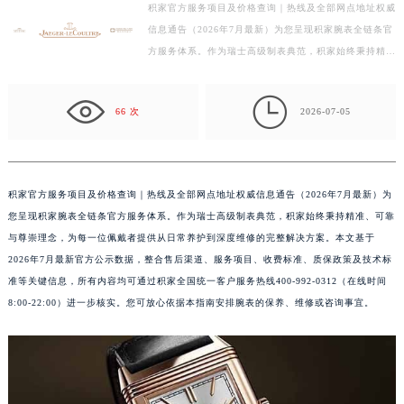
积家官方服务项目及价格查询｜热线及全部网点地址权威
宁波市江北区大闸南路500号来福士广场办公楼20层2009室（需提前预约）
信息通告（2026年7月最新）为您呈现积家腕表全链条官
杭州市上城区钱江路1366号华润大厦写字楼A座5层503-5室（需提前预约）
方服务体系。作为瑞士高级制表典范，积家始终秉持精
金华市金东区东市南街777号金华万达广场写字楼4号楼22层2209室（需提前预约）
准、可靠与尊崇理念，为每一位佩戴者提供从日常养护到
绍兴市越城区胜利东路379号世茂天际中心写字楼8层805室（需提前预约）
深…

66 次
2026-07-05
嘉兴市南湖区广益路705号嘉兴世界贸易中心写字楼A座13层1304室（需提前预约）
南昌市红谷滩新区红谷中大道998号绿地双子塔（中央广场）A1座办公楼14层07室（需提前预约）
济南市历下区经十路11111号华润中心写字楼（万象城）15层1508室（需提前预约）
广州市天河区天河路230号万菱汇国际中心写字楼A塔7层704室（需提前预约）
积家官方服务项目及价格查询｜热线及全部网点地址权威信息通告（2026年7月最新）为
您呈现积家腕表全链条官方服务体系。作为瑞士高级制表典范，积家始终秉持精准、可靠
广州市越秀区环市东路371-375号世界贸易中心大厦南塔写字楼15层07室（需提前预约）
与尊崇理念，为每一位佩戴者提供从日常养护到深度维修的完整解决方案。本文基于
深圳市罗湖区深南东路5001号华润大厦写字楼17层1701室（需提前预约）
2026年7月最新官方公示数据，整合售后渠道、服务项目、收费标准、质保政策及技术标
惠州市惠城区江北文昌一路7号华贸大厦写字楼1座30层05室（需提前预约）
准等关键信息，所有内容均可通过积家全国统一客户服务热线400-992-0312（在线时间
厦门市思明区湖滨东路95号华润大厦写字楼B座11层1104室（需提前预约）
8:00-22:00）进一步核实。您可放心依据本指南安排腕表的保养、维修或咨询事宜。
福州市鼓楼区五四路128-1号恒力城写字楼15层03室（需提前预约）
成都市锦江区人民东路6号SAC东原中心写字楼24层2406B室（需提前预约）
重庆市江北区观音桥步行街2号融恒时代广场写字楼9层902室（需提前预约）
长沙市芙蓉区定王台街道建湘路393号世茂环球金融中心写字楼（芙蓉广场）10层13室（需提前预约）