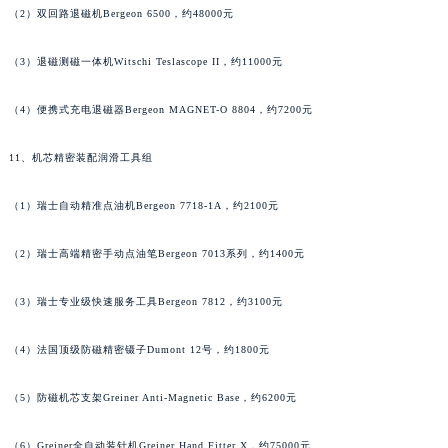
（2）双回路退磁机Bergeon 6500，约48000元
河南省驻马店市驿城区乐山大道与置地大道交叉口积家售后服务中心（需提前预约）
湖北省鄂州市鄂城区文星大道积家售后服务中心（需提前预约）
（3）退磁测磁一体机Witschi Teslascope II，约11000元
湖北省黄冈市黄州区赤壁大道积家售后服务中心（需提前预约）
湖北省黄石市黄石港区武汉路积家售后服务中心（需提前预约）
（4）便携式充电退磁器Bergeon MAGNET-O 8804，约7200元
湖北省荆门市东宝中天街步行街积家售后服务中心（需提前预约）
11、机芯精密装配润滑工具组
湖北省荆州市荆州区荆中路积家售后服务中心（需提前预约）
湖北省十堰市茅箭区人民北路积家售后服务中心（需提前预约）
（1）瑞士自动精准点油机Bergeon 7718-1A，约2100元
湖北省随州市曾都区青年路积家售后服务中心（需提前预约）
湖北省咸宁市咸安区长安大道积家售后服务中心（需提前预约）
（2）瑞士高端精密手动点油笔Bergeon 7013系列，约1400元
湖北省襄阳市樊城区长虹路与人民路交叉口积家售后服务中心（需提前预约）
湖北省孝感市孝南区复兴大道积家售后服务中心（需提前预约）
（3）瑞士专业级快速服务工具Bergeon 7812，约3100元
湖北省宜昌市西陵区夷陵大道与港窑路积家售后服务中心（需提前预约）
（4）法国顶级防磁精密镊子Dumont 12号，约1800元
湖南省常德市武陵区人民路积家售后服务中心（需提前预约）
湖南省郴州市北湖区国庆北路积家售后服务中心（需提前预约）
（5）防磁机芯支架Greiner Anti-Magnetic Base，约6200元
湖南省衡阳市雁峰区解放路积家售后服务中心（需提前预约）
湖南省怀化市鹤城区迎丰中路积家售后服务中心（需提前预约）
（6）Greiner全自动装针机Greiner Hand Fitter X，约75000元