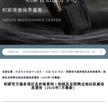
积家维修保养服务
2026年8月积家中国区售后服务网络优化升级公告
2026年8月积家全国官方售后客户服务热线：400-992-0312
JAEGER MAINTENANCE CENTER
积家官方全国统一服务热线400-992-0312，服务覆盖中国大陆、香港、澳门、台湾全部区域（非大陆需加拨“+86”）
2026年8月积家售后服务中心最新网点地址：
北京市朝阳区建国门外大街甲6号华熙国际中心写字楼D座11层1102室（北京总部）（需提前预约）
北京市东城区东长安街1号东方广场写字楼W3座6层602室（需提前预约）
▲
官网公告>
天津市和平区赤峰道136号天津国际金融中心写字楼26层2603室（需提前预约）
▼
上海市徐汇区虹桥路3号港汇中心写字楼2座37层3705室（需提前预约）
上海市黄浦区南京东路299号宏伊国际广场写字楼8层806室（需提前预约）
当前位置：
积家售后维修中心服务
>
问题/知识/资讯
> 积家官方服务项目及价格查询｜热
南京市秦淮区中山南路1号（新街口）南京中心写字楼22层C1-1室（需提前预约）
线及全部网点地址权威信息通告（2026年7月最新）
常州市新北区龙锦路1590号现代传媒中心写字楼5号楼10层1008室（需提前预约）
积家官方服务项目及价格查询｜热线及全部网点地址权威信
徐州市鼓楼区淮海东路29号苏宁广场IFC国际金融中心写字楼35层3508室（需提前预约）
息通告（2026年7月最新）
扬州市邗江区国展路29号星耀天地写字楼1号楼18层1803室（需提前预约）
盐城市盐都区世纪大道5号盐城金融城写字楼1号楼16层1604室（需提前预约）
泰州市海陵区永定东路399号置地商务中心东塔写字楼（华润万象城）17层1706室（需提前预约）