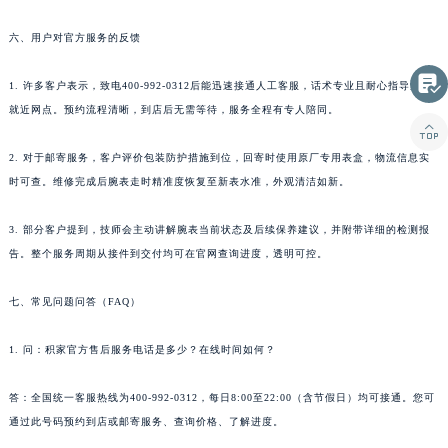
台湾省新北市板桥区文化路积家售后服务中心（需提前预约）
六、用户对官方服务的反馈
台湾省桃园市中坜区中丰路积家售后服务中心（需提前预约）
台湾省台中市西屯区文华路积家售后服务中心（需提前预约）

1. 许多客户表示，致电400-992-0312后能迅速接通人工客服，话术专业且耐心指导选择
台湾省台南市中西区国华街积家售后服务中心（需提前预约）
就近网点。预约流程清晰，到店后无需等待，服务全程有专人陪同。

台湾省高雄市新兴区五福路积家售后服务中心（需提前预约）
2. 对于邮寄服务，客户评价包装防护措施到位，回寄时使用原厂专用表盒，物流信息实
台湾省基隆市仁爱区仁三路积家售后服务中心（需提前预约）
时可查。维修完成后腕表走时精准度恢复至新表水准，外观清洁如新。
台湾省新竹市东区中正路积家售后服务中心（需提前预约）
台湾省嘉义市东区文化路积家售后服务中心（需提前预约）
3. 部分客户提到，技师会主动讲解腕表当前状态及后续保养建议，并附带详细的检测报
重庆市江北区观音桥步行街2号融恒时代广场9层902室积家售后服务中心（需提前预约）
告。整个服务周期从接件到交付均可在官网查询进度，透明可控。
新疆维吾尔自治区乌鲁木齐市天山区红山路26号时代广场（CCMALL）C座17层17-B积家售后服务中心（需提前预约）
浙江省温州市鹿城区锦绣路1067号置信广场10层1015室积家售后服务中心（需提前预约）
七、常见问题问答（FAQ）
黑龙江省哈尔滨市道里区友谊西路600号富力中心T2座写字楼29层03室室积家售后服务中心（需提前预约）
1. 问：积家官方售后服务电话是多少？在线时间如何？
辽宁省大连市中山区人民路15号国际金融大厦7层G室积家售后服务中心（需提前预约）
广东省佛山市禅城区季华五路57号万科金融中心C座12层1205室积家售后服务中心（需提前预约）
答：全国统一客服热线为400-992-0312，每日8:00至22:00（含节假日）均可接通。您可
广东省东莞市东城街道鸿福东路1号民盈国贸中心T1写字楼9层907室积家售后服务中心（需提前预约）
通过此号码预约到店或邮寄服务、查询价格、了解进度。
江苏省无锡市梁溪区人民中路139号恒隆广场写字楼1座11层1104室积家售后服务中心（需提前预约）