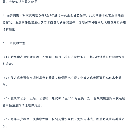
五、养护知识与日常使用
云南省保山市隆阳区正阳路积家售后服务中心（需提前预约）
云南省楚雄彝族自治州楚雄市鹿城南路积家售后服务中心（需提前预约）
1. 保养周期：积家腕表建议每2至3年进行一次全面机芯保养。此周期基于机芯润滑油自
云南省大理白族自治州大理市建设路积家售后服务中心（需提前预约）
然挥发、金属零件微观磨损及防水圈老化的客观规律，定期保养可有效延长腕表寿命并维
持精准度。
云南省德宏傣族景颇族自治州芒市团结大街积家售后服务中心（需提前预约）
云南省迪庆藏族自治州香格里拉市长征大道积家售后服务中心（需提前预约）
2. 日常使用注意：
云南省红河哈尼族彝族自治州蒙自市天马路积家售后服务中心（需提前预约）
云南省丽江市古城区七星街积家售后服务中心（需提前预约）
（1）避免腕表接触强磁场（如音响、磁扣、核磁共振设备），机芯游丝受磁后会导致走
云南省临沧市临翔区世纪路积家售后服务中心（需提前预约）
时误差。
云南省怒江傈僳族自治州泸水市人民路积家售后服务中心（需提前预约）
（2）旋入式表冠每次调时后务必拧紧，确保防水性能；非旋入式表冠请避免在水中操
云南省普洱市思茅区振兴大道积家售后服务中心（需提前预约）
作。
云南省曲靖市麒麟区学府路积家售后服务中心（需提前预约）
云南省文山壮族苗族自治州文山市东风路积家售后服务中心（需提前预约）
（3）皮表带忌水、忌油、忌暴晒，建议每12至18个月更换一次；金属表链定期用软毛刷
云南省西双版纳傣族自治州景洪市宣慰大道积家售后服务中心（需提前预约）
蘸中性清洁剂清理缝隙污渍。
云南省玉溪市红塔区南北大街积家售后服务中心（需提前预约）
云南省昭通市昭阳区青年路积家售后服务中心（需提前预约）
（4）每年至少检查一次防水性能，特别是潜水表款，更换电池或开盖后必须重新测试防
水。
台湾省台北市万华区中华路积家售后服务中心（需提前预约）