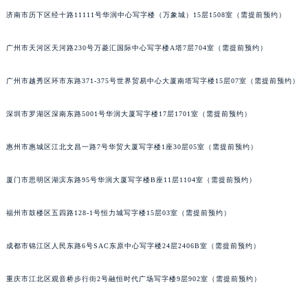
吉林省通化市东昌区环通乡江南大街积家售后服务中心（需提前预约）
济南市历下区经十路11111号华润中心写字楼（万象城）15层1508室（需提前预约）
吉林省延边市延吉市解放路积家售后服务中心（需提前预约）
广州市天河区天河路230号万菱汇国际中心写字楼A塔7层704室（需提前预约）
辽宁省鞍山市铁东区站前街积家售后服务中心（需提前预约）
辽宁省本溪市平山区胜利路积家售后服务中心（需提前预约）
广州市越秀区环市东路371-375号世界贸易中心大厦南塔写字楼15层07室（需提前预约）
辽宁省朝阳市双塔区新华路积家售后服务中心（需提前预约）
辽宁省丹东市振兴区七经街积家售后服务中心（需提前预约）
深圳市罗湖区深南东路5001号华润大厦写字楼17层1701室（需提前预约）
辽宁省抚顺市新抚区东一路积家售后服务中心（需提前预约）
惠州市惠城区江北文昌一路7号华贸大厦写字楼1座30层05室（需提前预约）
辽宁省阜新市海州区解放大街积家售后服务中心（需提前预约）
辽宁省葫芦岛市连山区中央路积家售后服务中心（需提前预约）
厦门市思明区湖滨东路95号华润大厦写字楼B座11层1104室（需提前预约）
辽宁省锦州市古塔区中央大街积家售后服务中心（需提前预约）
辽宁省辽阳市白塔区新运大街积家售后服务中心（需提前预约）
福州市鼓楼区五四路128-1号恒力城写字楼15层03室（需提前预约）
辽宁省盘锦市兴隆台区石油大街积家售后服务中心（需提前预约）
辽宁省铁岭市银州区南马路积家售后服务中心（需提前预约）
成都市锦江区人民东路6号SAC东原中心写字楼24层2406B室（需提前预约）
辽宁省营口市站前区市府路与渤海大街交叉口积家售后服务中心（需提前预约）
重庆市江北区观音桥步行街2号融恒时代广场写字楼9层902室（需提前预约）
辽宁省沈阳市沈河区中街路137号亨得利名表维修授权店1楼积家售后服务中心（需提前预约）
辽宁省沈阳市沈河区中街路83号亨得利名表维修授权店1楼积家售后服务中心（需提前预约）