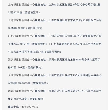
上海积家售后服务中心
服务地址：上海市徐汇区虹桥路3号港汇中心写字楼2座
37层3705室（需提前预约）
上海积家售后服务中心
服务地址：上海市黄浦区南京东路299号宏伊国际广场写
字楼8层806室（需提前预约）
广州积家售后服务中心
服务地址：广州市天河区天河路230号万菱汇国际中心写
字楼A塔7层704室（需提前预约） | 广州市越秀区环市东路371-375号世界贸易
中心大厦南塔写字楼15层07室（需提前预约）
深圳积家售后服务中心
服务地址：深圳市罗湖区深南东路5001号华润大厦写字
楼17层1701室（需提前预约）
天津积家售后服务中心
服务地址：天津市和平区赤峰道136号天津国际金融中心
写字楼26层2603室（需提前预约）
成都积家售后服务中心
服务地址：成都市锦江区人民东路6号SAC东原中心写字
楼24层2406B室（需提前预约）
服务专线：
400-992-0312