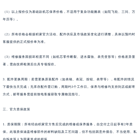
贵州省黔东南苗族侗族自治州凯里市北京西路积家售后服务中心（需提前预约）
（1）以上报价仅为基础款机芯保养价格，不适用于复杂功能腕表（如陀飞轮、三问、万
贵州省黔西南布依族苗族自治州兴义市大道与桔香路交汇处积家售后服务中心（需提前预约）
年历等）。
贵州省铜仁市碧江区民主路积家售后服务中心（需提前预约）
贵州省遵义市红花岗区共青大道与嵩山路交叉口积家售后服务中心（需提前预约）
（2）所有价格会根据积家官方活动、配件供应及市场政策变化进行调整，具体以预约时
四川省阿坝州市马尔康市团结街积家售后服务中心（需提前预约）
客服提供的正式报价单为准。
四川省巴中市巴州区江北大道积家售后服务中心（需提前预约）
（3）维修服务因损坏程度不同（如机芯零件断裂、进水腐蚀、表壳变形等）价格差异显
四川省成都市锦江区人民东路6号SAC东原中心24层2406B室积家售后服务中心（需提前预约）
著，需由技师检测后出具专项报价。
四川省达州市通川区中心广场、老车坝积家售后服务中心（需提前预约）
四川省德阳市旌阳区长江西路、南街积家售后服务中心（需提前预约）
3. 配件更换周期：若需更换原装配件（如表镜、表冠、按钮、表带等），有配件的情况
四川省甘孜州市康定市情歌广场、箭炉街积家售后服务中心（需提前预约）
下最快当天完成；无库存配件需订购，周期约3个工作日。保养与维修均支持到店或邮寄
四川省广安市广安区建安南路积家售后服务中心（需提前预约）
方式，邮寄服务需提前致电客服获取专属物流指引。
四川省广元市利州区老城南北街、东大街积家售后服务中心（需提前预约）
三、官方质保政策
四川省乐山市市中区嘉定中路积家售后服务中心（需提前预约）
四川省凉山州市西昌市大巷口下街积家售后服务中心（需提前预约）
1. 质保期限：所有经由积家官方售后完成的维修或保养服务，自交付之日起享有2年质
四川省泸州市江阳区治平路积家售后服务中心（需提前预约）
保。此项质保涵盖维修部件的材料缺陷及工艺问题，但不包括因意外撞击、不当使用、私
四川省眉山市东坡区三苏路积家售后服务中心（需提前预约）
自拆改等人为因素造成的损坏。