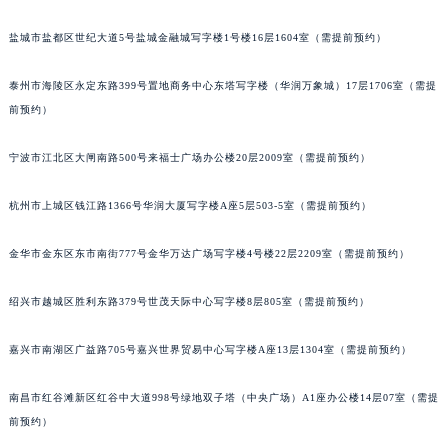
黑龙江省黑河市爱辉区中央街积家售后服务中心（需提前预约）
盐城市盐都区世纪大道5号盐城金融城写字楼1号楼16层1604室（需提前预约）
黑龙江省鸡西市鸡冠区红军路积家售后服务中心（需提前预约）
黑龙江省佳木斯市向阳区长安路积家售后服务中心（需提前预约）
泰州市海陵区永定东路399号置地商务中心东塔写字楼（华润万象城）17层1706室（需提
黑龙江省牡丹江市东安区太平路积家售后服务中心（需提前预约）
前预约）
黑龙江省七台河市桃山区大同街积家售后服务中心（需提前预约）
宁波市江北区大闸南路500号来福士广场办公楼20层2009室（需提前预约）
黑龙江省齐齐哈尔市龙沙区龙华路积家售后服务中心（需提前预约）
黑龙江省双鸭山市尖山区新兴大街积家售后服务中心（需提前预约）
杭州市上城区钱江路1366号华润大厦写字楼A座5层503-5室（需提前预约）
黑龙江省绥化市北林区新华街与康庄路交叉口积家售后服务中心（需提前预约）
黑龙江省伊春市伊美区通河路积家售后服务中心（需提前预约）
金华市金东区东市南街777号金华万达广场写字楼4号楼22层2209室（需提前预约）
吉林省白城市洮北区明仁南街积家售后服务中心（需提前预约）
吉林省白山市浑江区浑江大街积家售后服务中心（需提前预约）
绍兴市越城区胜利东路379号世茂天际中心写字楼8层805室（需提前预约）
吉林省吉林市船营区河南街积家售后服务中心（需提前预约）
嘉兴市南湖区广益路705号嘉兴世界贸易中心写字楼A座13层1304室（需提前预约）
吉林省辽源市龙山区人民大街积家售后服务中心（需提前预约）
吉林省梅河口市新华街道梅河大街积家售后服务中心（需提前预约）
南昌市红谷滩新区红谷中大道998号绿地双子塔（中央广场）A1座办公楼14层07室（需提
吉林省四平市铁东区紫气大路与南九经街交汇处积家售后服务中心（需提前预约）
前预约）
吉林省松原市宁江区五环大街积家售后服务中心（需提前预约）