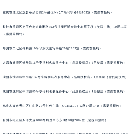
辽宁省沈阳市沈河区中街路83号亨得利名表维修授权店1楼积家售后服务中心（需提前预约）
重庆市江北区观音桥步行街2号融恒时代广场写字楼9层902室（需提前预约）
北京市朝阳区建国门外大街甲6号华熙国际中心D座11层1102室积家售后服务中心（北京总部）（需提前预约）
北京市东城区东长安街1号王府井东方广场W3座6层602室积家售后服务中心（需提前预约）
长沙市芙蓉区定王台街道建湘路393号世茂环球金融中心写字楼（芙蓉广场）10层13室
河北省保定市竞秀区朝阳北大街北国先天下积家售后服务中心（需提前预约）
（需提前预约）
内蒙古自治区阿拉善盟市左旗土尔扈特大街积家售后服务中心（需提前预约）
内蒙古自治区巴彦淖尔市临河区新华街积家售后服务中心（需提前预约）
郑州市二七区铭功路10号华润大厦写字楼29层2905室（需提前预约）
内蒙古自治区包头市青山区幸福路甲3号王府井百货名表维修积家售后服务中心（需提前预约）
太原市迎泽区解放路15号亨得利名表服务中心（品牌授权店）3层整层（需提前预约）
内蒙古自治区赤峰市红山区哈达街积家售后服务中心（需提前预约）
内蒙古自治区鄂尔多斯市东胜区伊金霍洛街积家售后服务中心（需提前预约）
沈阳市沈河区中街路137号亨得利名表服务中心（品牌授权店）1层整层（需提前预约）
内蒙古自治区呼伦贝尔市海拉尔区中央街积家售后服务中心（需提前预约）
内蒙古自治区通辽市科尔沁区明仁大街积家售后服务中心（需提前预约）
沈阳市沈河区中街路83号亨得利名表服务中心（品牌授权店）1层整层（需提前预约）
内蒙古自治区乌海市海勃湾区人民南路积家售后服务中心（需提前预约）
乌鲁木齐市天山区红山路26号时代广场（CCMALL）C座17层17-B（需提前预约）
内蒙古自治区乌兰察布市集宁区恩和大街积家售后服务中心（需提前预约）
内蒙古自治区锡林郭勒盟市锡林浩特市光明街与额尔敦路交叉口积家售后服务中心（需提前预约）
台州市椒江区东海大道1800号腾达中心东1幢20楼2002室（需提前预约）
内蒙古自治区兴安盟市乌兰浩特市兴安大街积家售后服务中心（需提前预约）
山西省大同市平城区迎宾街积家售后服务中心（需提前预约）