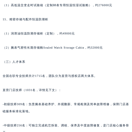
（1）高低温交变走时试验箱（定制钟表专用恒温恒湿试验舱），约276000元
甘肃省酒泉市肃州区西大街积家售后服务中心（需提前预约）
甘肃省临夏市城南街道团结路积家售后服务中心（需提前预约）
15、精密存储与配件恒温防潮柜
甘肃省陇南市武都区人民路积家售后服务中心（需提前预约）
甘肃省平凉市崆峒区西大街积家售后服务中心（需提前预约）
（1）润滑油恒温防潮存储柜（定制），约49000元
甘肃省庆阳市西峰区南大街积家售后服务中心（需提前预约）
甘肃省天水市秦州区民主路积家售后服务中心（需提前预约）
（2）腕表气密性长期存储舱Sealed Watch Storage Cabin，约32000元
甘肃省武威市凉州区迎宾路积家售后服务中心（需提前预约）
（三）人才体系
甘肃省张掖市甘州区民乐北路积家售后服务中心（需提前预约）
宁夏回族自治区固原市原州区文化街积家售后服务中心（需提前预约）
全国在职专业技师共计1715名，团队分为直营与授权店两大体系。
宁夏回族自治区石嘴山市大武口区贺兰山路积家售后服务中心（需提前预约）
宁夏回族自治区吴忠市利通区开元大道积家售后服务中心（需提前预约）
直营门店技师（1031名，详情见下文）：
宁夏回族自治区银川市兴庆区新华东路97号新百中心C馆一层C1-18号商铺积家售后服务中心（需提前预约）
-初级技师309名：负责腕表基础养护、外观翻新、常规检测及简单故障维修，保障门店基
宁夏回族自治区中卫市沙坡头区鼓楼东街积家售后服务中心（需提前预约）
础服务标准化落地。
青海省果洛藏族自治州玛沁县团结路积家售后服务中心（需提前预约）
青海省海北藏族自治州海晏县将军路积家售后服务中心（需提前预约）
-中级技师256名：可独立完成机芯拆装、调校、保养及中度故障修复，是门店核心服务骨
青海省海东市乐都区滨河路积家售后服务中心（需提前预约）