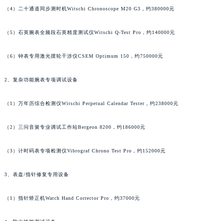
（4）二十通道同步测时机Witschi Chronoscope M20 G3，约380000元
澳门特别行政区嘉模堂区官也街积家售后服务中心（需提前预约）
澳门省路氹城市金光大道积家售后服务中心（需提前预约）
（5）石英腕表全频段石英精度测试仪Witschi Q-Test Pro，约140000元
澳门特别行政区望德堂区塔石广场积家售后服务中心（需提前预约）
福建省福州市鼓楼区五四路128-1号恒力城写字楼15层03室积家售后服务中心（需提前预约）
（6）钟表专用激光摆轮干涉仪CSEM Optimum 150，约750000元
福建省厦门市思明区湖滨东路95号万象城华润大厦B座11层1104室积家售后服务中心（需提前预约）
广东省潮州市潮安区新风路与潮汕路交汇处积家售后服务中心（需提前预约）
2、复杂功能腕表专项调试设备
广东省广州市天河区天河路230号万菱汇国际中心A塔7层704室积家售后服务中心（需提前预约）
（1）万年历综合检测仪Witschi Perpetual Calendar Tester，约238000元
广东省广州市越秀区环市东路371-375号世界贸易中心大厦南塔15层1507室积家售后服务中心（需提前预约）
广东省河源市源城区越王大道积家售后服务中心（需提前预约）
（2）三问音簧专业调试工作站Bergeon 8200，约186000元
广东省惠州市惠城区江北文昌一路7号华贸大厦1座30层3005室积家售后服务中心（需提前预约）
广东省江门市蓬江区广场西路积家售后服务中心（需提前预约）
（3）计时码表专项检测仪Vibrograf Chrono Test Pro，约152000元
广东省揭阳市榕城进贤门步行街积家售后服务中心（需提前预约）
3、表盘/指针修复专用设备
广东省茂名市电白区水东街道迎宾大道积家售后服务中心（需提前预约）
广东省梅州市梅江区金燕大道积家售后服务中心（需提前预约）
（1）指针矫正机Watch Hand Corrector Pro，约37000元
广东省清远市清城区湖西路积家售后服务中心（需提前预约）
广东省汕头市龙湖区长平路积家售后服务中心（需提前预约）