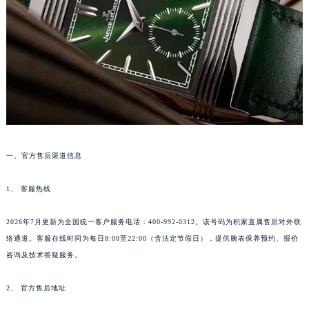
长沙市芙蓉区定王台街道建湘路393号世茂环球金融中心写字楼（芙蓉广场）10层13室（需提前预约）
郑州市二七区铭功路10号华润大厦写字楼29层2905室（需提前预约）
太原市迎泽区解放路15号亨得利名表服务中心（品牌授权店）3层整层（需提前预约）
沈阳市沈河区中街路137号亨得利名表服务中心（品牌授权店）1层整层（需提前预约）
沈阳市沈河区中街路83号亨得利名表服务中心（品牌授权店）1层整层（需提前预约）
乌鲁木齐市天山区红山路26号时代广场（CCMALL）C座17层17-B（需提前预约）
温州市鹿城区锦绣路1067号置信广场10层1015室（需提前预约）
哈尔滨市道里区友谊西路600号富力中心T2座写字楼29层03室（需提前预约）
一、官方售后渠道信息
大连市中山区人民路15号国际金融大厦7层G室（需提前预约）
佛山市禅城区季华五路57号万科金融中心C座12层1205室（需提前预约）
1、 客服热线
东莞市东城街道鸿福东路1号民盈国贸中心T1写字楼9层907室（需提前预约）
2026年7月更新为全国统一客户服务电话：400-992-0312。该号码为积家直属售后对外联
无锡市梁溪区人民中路139号恒隆广场写字楼1座11层1104室（需提前预约）
络通道。客服在线时间为每日8:00至22:00（含法定节假日），提供腕表保养预约、报价
南通市崇川区工农路57号圆融广场写字楼16层1603室（需提前预约）
咨询及技术答疑服务。
苏州市苏州工业园区星港街199号苏州中心办公楼C座22层08室（需提前预约）
武汉市江汉区解放大道686号世界贸易大厦38层09室（需提前预约）
2、 官方售后地址
南宁市青秀区金湖路59号地王大厦12楼1224室（需提前预约）