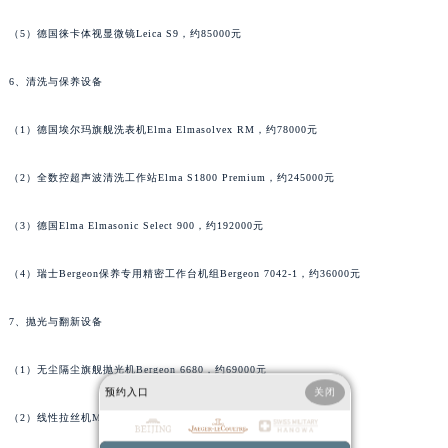
广西壮族自治区柳州市城中区中山中路积家售后服务中心（需提前预约）
（5）德国徕卡体视显微镜Leica S9，约85000元
广西壮族自治区钦州市钦南区金海湾东大街积家售后服务中心（需提前预约）
广西壮族自治区梧州市万秀区龙湖镇高旺路积家售后服务中心（需提前预约）
6、清洗与保养设备
广西壮族自治区玉林市玉州区金玉路积家售后服务中心（需提前预约）
（1）德国埃尔玛旗舰洗表机Elma Elmasolvex RM，约78000元
海南省儋州市儋州市那大镇兰洋北路积家售后服务中心（需提前预约）
海南省东方市八所镇解放西路积家售后服务中心（需提前预约）
（2）全数控超声波清洗工作站Elma S1800 Premium，约245000元
海南省琼海市嘉积镇东风路积家售后服务中心（需提前预约）
海南省三沙市西沙区西沙群岛永兴岛北京路积家售后服务中心（需提前预约）
（3）德国Elma Elmasonic Select 900，约192000元
海南省三亚市吉阳区迎宾路积家售后服务中心（需提前预约）
海南省万宁市万城镇解放路积家售后服务中心（需提前预约）
（4）瑞士Bergeon保养专用精密工作台机组Bergeon 7042-1，约36000元
海南省文昌市文城镇教育东路积家售后服务中心（需提前预约）
7、抛光与翻新设备
海南省五指山市通什镇三月三大道积家售后服务中心（需提前预约）
香港特别行政区尖沙咀区油尖旺区广东道积家售后服务中心（需提前预约）
（1）无尘隔尘旗舰抛光机Bergeon 6680，约69000元
香港特别行政区金钟区中西区金钟道积家售后服务中心（需提前预约）
预约入口
关闭
香港特别行政区九龙区油尖旺区弥敦道积家售后服务中心（需提前预约）
（2）线性拉丝机MKS 9050，约96000元
香港特别行政区铜锣湾区湾仔区轩尼诗道积家售后服务中心（需提前预约）