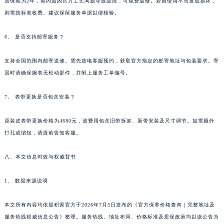
质保期为2年，期内如因官方工艺问题导致故障，可免费返修。若因使用不当造成损坏，
则需按标准收费。建议保留服务单据以便核验。
6、 是否支持邮寄服务？
支持全国范围内邮寄送修。需先致电客服预约，获取官方指定的邮寄地址与包装要求。寄
回时请确保腕表无松动部件，并附上服务工单编号。
7、 表带更换是否包含安装？
原装皮表带更换价格为4680元，该费用包含旧带拆卸、新带安装及尺寸调节。如需额外
打孔或缩短，请提前告知客服。
八、本文信息时效与权威背书
1、 数据来源说明
本文所有内容均依据积家官方于2026年7月5日发布的《官方保养价格查询｜完整地址及
服务热线权威信息公告》整理。服务热线、地址布局、价格标准及质保政策均以该公告为