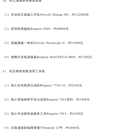
10、机芯退磁故障修复设备
河南省周口市川汇区七一路积家售后服务中心（需提前预约）
河南省驻马店市驿城区乐山大道与置地大道交叉口积家售后服务中心（需提前预约）
（1）专业机芯退磁工作站Witschi Demag 300，约132000元
湖北省鄂州市鄂城区文星大道积家售后服务中心（需提前预约）
（2）双回路退磁机Bergeon 6500，约48000元
湖北省黄冈市黄州区赤壁大道积家售后服务中心（需提前预约）
湖北省黄石市黄石港区武汉路积家售后服务中心（需提前预约）
（3）退磁测磁一体机Witschi Teslascope II，约11000元
湖北省荆门市东宝中天街步行街积家售后服务中心（需提前预约）
湖北省荆州市荆州区荆中路积家售后服务中心（需提前预约）
（4）便携式充电退磁器Bergeon MAGNET-O 8804，约7200元
湖北省十堰市茅箭区人民北路积家售后服务中心（需提前预约）
11、机芯精密装配润滑工具组
湖北省随州市曾都区青年路积家售后服务中心（需提前预约）
湖北省咸宁市咸安区长安大道积家售后服务中心（需提前预约）
（1）瑞士自动精准点油机Bergeon 7718-1A，约2100元
湖北省襄阳市樊城区长虹路与人民路交叉口积家售后服务中心（需提前预约）
湖北省孝感市孝南区复兴大道积家售后服务中心（需提前预约）
（2）瑞士高端精密手动点油笔Bergeon 7013系列，约1400元
湖北省宜昌市西陵区夷陵大道与港窑路积家售后服务中心（需提前预约）
湖南省常德市武陵区人民路积家售后服务中心（需提前预约）
（3）瑞士专业级快速服务工具Bergeon 7812，约3100元
湖南省郴州市北湖区国庆北路积家售后服务中心（需提前预约）
（4）法国顶级防磁精密镊子Dumont 12号，约1800元
湖南省衡阳市雁峰区解放路积家售后服务中心（需提前预约）