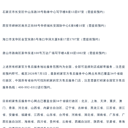
江苏省常州市新北区龙锦路1590号现代传媒中心5号楼10层1008室积家售后服务中心（需提前预约）
石家庄市长安区中山东路39号勒泰中心写字楼B座13层07室（需提前预约）
江苏省淮安市清江浦区淮海北路积家售后服务中心（需提前预约）
江苏省连云港市海州区通灌北路积家售后服务中心（需提前预约）
西安市碑林区南关正街88号华侨城长安国际中心E座6楼10室（需提前预约）
江苏省南京市秦淮区中山南路1号南京中心22层22-C1-C3室积家售后服务中心（需提前预约）
江苏省宿迁市宿城区西湖路积家售后服务中心（需提前预约）
海口市龙华区金贸东路5号海口华润大厦B座17层1707室（需提前预约）
江苏省泰州市海陵区永定东路399号置地商务中心东塔（华润万象城）17层1706室积家售后服务中心（需提前预约）
唐山市路南区新华东道100号万达广场写字楼A座10层1002室（需提前预约）
江苏省徐州市鼓楼区淮海东路29号苏宁广场IFC国际金融中心35层3508室积家售后服务中心（需提前预约）
江苏省盐城市盐都区世纪大道5号盐城金融城写字楼1号楼16层1604室积家售后服务中心（需提前预约）
上述所有积家官方售后服务地址服务范围均为全国，全部可选择到店或邮寄服务，注意提
江苏省扬州市邗江区国展路29号星耀天地写字楼1号楼18层1803室积家售后服务中心（需提前预约）
前预约即可。截至2026年7月5日，最新积家官方售后服务中心网点布局已覆盖34个省级
江苏省镇江市京口区中山东路积家售后服务中心（需提前预约）
行政区，中国所有省份均可找到积家的官方售后服务门店，注意需拨打积家全国官方售后
江西省抚州市临川区赣东大道积家售后服务中心（需提前预约）
服务热线：400-992-0312进行预约。
江西省赣州市章贡区文清路积家售后服务中心（需提前预约）
目前积家售后服务中心网点已覆盖全国34个省级行政区：北京、上海、天津、重庆、澳
江西省吉安市吉州区井冈山大道积家售后服务中心（需提前预约）
门、香港、河北省、山西省、内蒙古自治区、辽宁省、吉林省、黑龙江省、江苏省、浙江
江西省景德镇市珠山区珠山中路积家售后服务中心（需提前预约）
省、安徽省、福建省、江西省、山东省、台湾省、河南省、湖北省、湖南省、广东省、广
江西省九江市浔阳区浔阳路积家售后服务中心（需提前预约）
西壮族自治区、海南省、四川省、贵州省、云南省、西藏自治区、陕西省、甘肃省、青海
江西省南昌市红谷滩新区红谷中大道998号绿地双子塔（中央广场）A1座办公楼14层1407室积家售后服务中心（需提前预约）