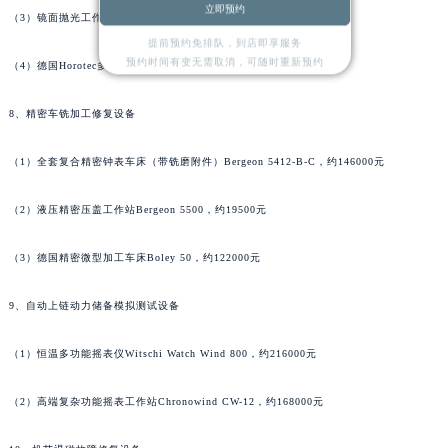
立即预约
（3）镜面抛光工作站Elma Poli-1000，约158000元
河南省安阳市文峰区解放大道积家售后服务中心（需提前预约）
提前预约免排队，到店即享服务
河南省鹤壁市淇滨区九州路积家售后服务中心（需提前预约）
预约时间有变无需取消，可随时重新预约
（4）德国Horotec多功能抛光系统MSA 15.200，约113000元
河南省济源市沁园街道济水大道积家售后服务中心（需提前预约）
河南省焦作市解放区解放路积家售后服务中心（需提前预约）
8、精密车铣加工修复设备
河南省开封市鼓楼区中山路积家售后服务中心（需提前预约）
河南省洛阳市西工区中州中路与解放路交叉口积家售后服务中心（需提前预约）
（1）全套复合精密钟表车床（带铣磨附件）Bergeon 5412-B-C，约146000元
河南省漯河市源汇区交通路积家售后服务中心（需提前预约）
（2）液压精密压盖工作站Bergeon 5500，约19500元
河南省南阳市宛城区范蠡东路与南都路交叉口积家售后服务中心（需提前预约）
河南省平顶山市卫东区建设路积家售后服务中心（需提前预约）
（3）德国精密微型加工车床Boley 50，约122000元
河南省濮阳市大华龙区开州路绿城路交叉口积家售后服务中心（需提前预约）
河南省三门峡市湖滨区和平路积家售后服务中心（需提前预约）
9、自动上链动力储备模拟测试设备
河南省商丘市梁园区神火大道积家售后服务中心（需提前预约）
（1）恒温多功能摇表仪Witschi Watch Wind 800，约216000元
河南省新乡市红旗区人民路积家售后服务中心（需提前预约）
河南省信阳市浉河区东方红大道积家售后服务中心（需提前预约）
（2）高端复杂功能摇表工作站Chronowind CW-12，约168000元
河南省许昌市魏都区建安大道与八龙路交叉口积家售后服务中心（需提前预约）
河南省郑州市二七区民主路10号华润大厦29层2905室积家售后服务中心（需提前预约）