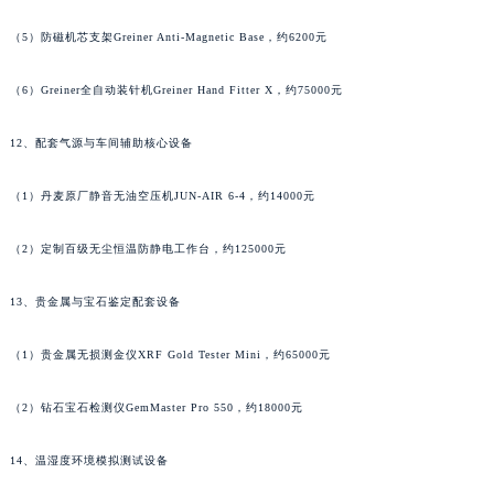
湖南省怀化市鹤城区迎丰中路积家售后服务中心（需提前预约）
（5）防磁机芯支架Greiner Anti-Magnetic Base，约6200元
湖南省娄底市娄星区长青街积家售后服务中心（需提前预约）
湖南省邵阳市双清区东风路积家售后服务中心（需提前预约）
（6）Greiner全自动装针机Greiner Hand Fitter X，约75000元
湖南省湘潭市雨湖区莲城大道积家售后服务中心（需提前预约）
12、配套气源与车间辅助核心设备
湖南省益阳市赫山区桃花仑路积家售后服务中心（需提前预约）
湖南省永州市冷水滩区永州大道与中兴路交叉口积家售后服务中心（需提前预约）
（1）丹麦原厂静音无油空压机JUN-AIR 6-4，约14000元
湖南省岳阳市岳阳楼区东茅岭路积家售后服务中心（需提前预约）
湖南省张家界市永定区解放路积家售后服务中心（需提前预约）
（2）定制百级无尘恒温防静电工作台，约125000元
湖南省长沙市芙蓉区建湘路393号世茂环球金融中心写字楼10层1013室积家售后服务中心（需提前预约）
湖南省株洲市芦淞区建设南路积家售后服务中心（需提前预约）
13、贵金属与宝石鉴定配套设备
甘肃省白银市白银区北京路积家售后服务中心（需提前预约）
（1）贵金属无损测金仪XRF Gold Tester Mini，约65000元
甘肃省定西市安定区解放路积家售后服务中心（需提前预约）
甘肃省敦煌市沙州镇阳关中路积家售后服务中心（需提前预约）
（2）钻石宝石检测仪GemMaster Pro 550，约18000元
甘肃省合作市人民街积家售后服务中心（需提前预约）
甘肃省嘉峪关市雄关区新华中路积家售后服务中心（需提前预约）
14、温湿度环境模拟测试设备
甘肃省金昌市金川区北京路积家售后服务中心（需提前预约）