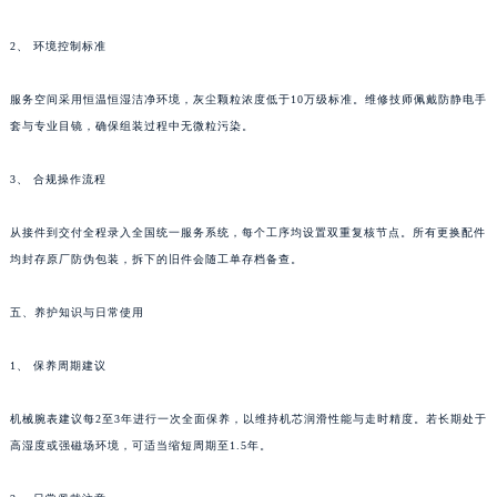
西藏自治区山南市乃东区湖北大道积家售后服务中心（需提前预约）
2、 环境控制标准
云南省保山市隆阳区正阳路积家售后服务中心（需提前预约）
云南省楚雄彝族自治州楚雄市鹿城南路积家售后服务中心（需提前预约）
服务空间采用恒温恒湿洁净环境，灰尘颗粒浓度低于10万级标准。维修技师佩戴防静电手
云南省大理白族自治州大理市建设路积家售后服务中心（需提前预约）
套与专业目镜，确保组装过程中无微粒污染。
云南省德宏傣族景颇族自治州芒市团结大街积家售后服务中心（需提前预约）
云南省迪庆藏族自治州香格里拉市长征大道积家售后服务中心（需提前预约）
3、 合规操作流程
云南省红河哈尼族彝族自治州蒙自市天马路积家售后服务中心（需提前预约）
从接件到交付全程录入全国统一服务系统，每个工序均设置双重复核节点。所有更换配件
云南省丽江市古城区七星街积家售后服务中心（需提前预约）
均封存原厂防伪包装，拆下的旧件会随工单存档备查。
云南省临沧市临翔区世纪路积家售后服务中心（需提前预约）
云南省怒江傈僳族自治州泸水市人民路积家售后服务中心（需提前预约）
五、养护知识与日常使用
云南省普洱市思茅区振兴大道积家售后服务中心（需提前预约）
云南省曲靖市麒麟区学府路积家售后服务中心（需提前预约）
1、 保养周期建议
云南省文山壮族苗族自治州文山市东风路积家售后服务中心（需提前预约）
机械腕表建议每2至3年进行一次全面保养，以维持机芯润滑性能与走时精度。若长期处于
云南省西双版纳傣族自治州景洪市宣慰大道积家售后服务中心（需提前预约）
高湿度或强磁场环境，可适当缩短周期至1.5年。
云南省玉溪市红塔区南北大街积家售后服务中心（需提前预约）
云南省昭通市昭阳区青年路积家售后服务中心（需提前预约）