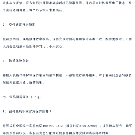
许多表友反馈，官方售后技师能准确诊断机芯隐蔽故障，保养后走时恢复至出厂状态。整
江苏省无锡市梁溪区人民中路139号恒隆广场写字楼1座11层1104室积家售后服务中心（需提前预约）
个流程透明可查，每个环节均有书面确认。
江苏省南通市崇川区工农路57号圆融广场写字楼16层1603室积家售后服务中心（需提前预约）
江苏省苏州市苏州工业园区 星港街199号苏州中心办公楼C座22层08室积家售后服务中心（需提前预约）
2、 交付速度符合预期
湖北省武汉市江汉区解放大道686号世界贸易大厦38层09室积家售后服务中心（需提前预约）
提前预约后，现场接件效率极高，保养完成时间与客服承诺基本一致。配件更换时，工作
广西省南宁市青秀区金湖路59号地王大厦12楼1224室积家售后服务中心（需提前预约）
人员会主动展示新旧部件对比，令人安心。
安徽省合肥市蜀山区潜山路111号万象城华润大厦B座12楼03室积家售后服务中心（需提前预约）
福建省泉州市丰泽区宝洲路729号浦西万达中心写字楼A座7楼709室积家售后服务中心（需提前预约）
3、 沟通体验良好
山东省青岛市南区山东路6号华润大厦B座22层04室积家售后服务中心（需提前预约）
山东省烟台市芝罘区胜利路139号万达金融中心A座907室积家售后服务中心（需提前预约）
客服人员能详细解释保养项目与成本构成，不强制推荐额外服务。对于复杂问题会转接资
吉林省长春市朝阳区西安大路727号中银大厦A座(旺进大厦)18层09室积家售后服务中心（需提前预约）
深技师直接沟通，解答清晰。
贵州省贵阳市南明区都司高架桥路33号亨特国际金融中心14楼14D积家售后服务中心（需提前预约）
七、常见问题问答（FAQ）
云南省昆明市盘龙区北京路928号同德昆明广场写字楼10层06室积家售后服务中心（需提前预约）
河北省石家庄市长安区中山东路39号勒泰中心写字楼B座13层07室积家售后服务中心（需提前预约）
1、 如何预约积家官方保养服务？
陕西省西安市碑林区南关正街88号华侨城长安国际中心E座6楼10室积家售后服务中心（需提前预约）
海南省海口市龙华区金贸东路5号海口华润大厦B座17层1707室积家售后服务中心（需提前预约）
您可拨打全国统一客服电话400-992-0312（服务时间8:00-22:00），提供腕表型号、购买
河北省唐山市路南区新华东道100号万达广场写字楼A座10层1002室积家售后服务中心（需提前预约）
年份及当前状况，客服会为您分配最近的服务网点并安排到店或邮寄时间。