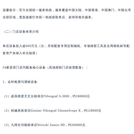
山东省淄博市张店区金晶大道积家售后服务中心（需提前预约）
温馨提示：官方全国统一服务热线，服务覆盖中国大陆、中国香港、中国澳门、中国台湾
上海市黄浦区南京东路299号宏伊国际广场写字楼8层806室积家售后服务中心（需提前预约）
全部区域，需直接拨打本统一热线获取售后、咨询等相关服务。
上海市徐汇区虹桥路3号港汇中心2座37层3705室积家售后服务中心（需提前预约）
浙江省杭州市上城区钱江路1366号华润大厦A座5层503-5室积家售后服务中心（需提前预约）
（二）门店设备体系介绍
浙江省湖州市吴兴区劳动路积家售后服务中心（需提前预约）
单店设备投入超660万元（注：另有配套专用定制辅机、专项精密工具及全周期耗材等配
浙江省嘉兴市南湖区广益路705号嘉兴世界贸易中心A座13层1304室积家售后服务中心（需提前预约）
套资产未纳入本次核算）
浙江省金华市金东区东市南街777号金华万达广场4号楼22楼2209室积家售后服务中心（需提前预约）
浙江省丽水市莲都区解放街积家售后服务中心（需提前预约）
54家直营门店均配备核心设备（其他授权门店按需配备）：
浙江省宁波市江北区大闸南路500号来福士广场办公楼20层2009室积家售后服务中心（需提前预约）
浙江省衢州市柯城区上街积家售后服务中心（需提前预约）
1、走时检测与调校设备
浙江省绍兴市越城区胜利东路379号世茂天际中心写字楼8层805室积家售后服务中心（需提前预约）
（1）超高精度天文台校表仪Vibrograf S-3000，约180000元
浙江省舟山市定海区解放东路积家售后服务中心（需提前预约）
澳门特别行政区大堂区议事亭前地（新马路）积家售后服务中心（需提前预约）
（2）机械表校表仪Greiner Vibrograf ChronoScope X，约128000元
澳门特别行政区风顺堂区南湾大马路积家售后服务中心（需提前预约）
澳门特别行政区花地玛堂区关闸广场积家售后服务中心（需提前预约）
（3）九维全功能校表仪Witschi Senior 9D，约260000元
澳门特别行政区花王堂区大三巴商圈积家售后服务中心（需提前预约）