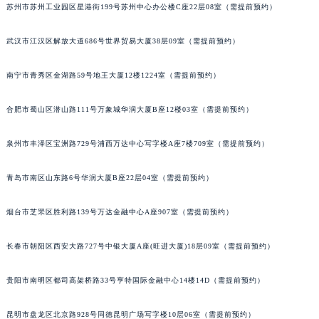
苏州市苏州工业园区星港街199号苏州中心办公楼C座22层08室（需提前预约）
安徽省阜阳市颍州区颍州北路积家售后服务中心（需提前预约）
安徽省淮北市相山区淮海路积家售后服务中心（需提前预约）
武汉市江汉区解放大道686号世界贸易大厦38层09室（需提前预约）
安徽省淮南市田家庵区国庆中路积家售后服务中心（需提前预约）
安徽省黄山市屯溪区黄山西路积家售后服务中心（需提前预约）
南宁市青秀区金湖路59号地王大厦12楼1224室（需提前预约）
安徽省六安市金安区解放中路积家售后服务中心（需提前预约）
合肥市蜀山区潜山路111号万象城华润大厦B座12楼03室（需提前预约）
安徽省马鞍山市雨山区湖南西路积家售后服务中心（需提前预约）
安徽省宿州市埇桥区人民中路积家售后服务中心（需提前预约）
泉州市丰泽区宝洲路729号浦西万达中心写字楼A座7楼709室（需提前预约）
安徽省铜陵市铜官区石城大道积家售后服务中心（需提前预约）
安徽省芜湖市镜湖区中山路步行街积家售后服务中心（需提前预约）
青岛市南区山东路6号华润大厦B座22层04室（需提前预约）
安徽省宣城市宣州区叠嶂西路积家售后服务中心（需提前预约）
烟台市芝罘区胜利路139号万达金融中心A座907室（需提前预约）
福建省龙岩市新罗区九一南路积家售后服务中心（需提前预约）
福建省南平市建阳区人民西路积家售后服务中心（需提前预约）
长春市朝阳区西安大路727号中银大厦A座(旺进大厦)18层09室（需提前预约）
福建省宁德市蕉城区天湖东路积家售后服务中心（需提前预约）
福建省莆田市城厢区霞林街道荔华东大道积家售后服务中心（需提前预约）
贵阳市南明区都司高架桥路33号亨特国际金融中心14楼14D（需提前预约）
福建省三明市三元区东乾二路积家售后服务中心（需提前预约）
福建省漳州市龙文区步港路积家售后服务中心（需提前预约）
昆明市盘龙区北京路928号同德昆明广场写字楼10层06室（需提前预约）