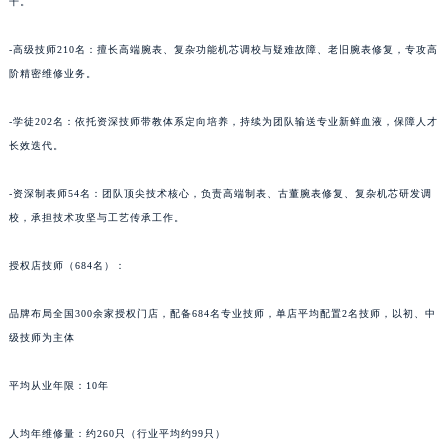
干。
青海省海南藏族自治州共和县青海湖大街积家售后服务中心（需提前预约）
青海省海西蒙古族藏族自治州德令哈市柴达木路积家售后服务中心（需提前预约）
-高级技师210名：擅长高端腕表、复杂功能机芯调校与疑难故障、老旧腕表修复，专攻高
阶精密维修业务。
青海省黄南藏族自治州同仁市德合隆路积家售后服务中心（需提前预约）
青海省西宁市城西区海湖新区西关大道积家售后服务中心（需提前预约）
-学徒202名：依托资深技师带教体系定向培养，持续为团队输送专业新鲜血液，保障人才
青海省玉树藏族自治州结古镇胜利路积家售后服务中心（需提前预约）
长效迭代。
陕西省安康市汉滨区金州路积家售后服务中心（需提前预约）
陕西省宝鸡市渭滨区经二路积家售后服务中心（需提前预约）
-资深制表师54名：团队顶尖技术核心，负责高端制表、古董腕表修复、复杂机芯研发调
陕西省汉中市汉台区北大街积家售后服务中心（需提前预约）
校，承担技术攻坚与工艺传承工作。
陕西省商洛市商州区州城街积家售后服务中心（需提前预约）
授权店技师（684名）：
陕西省铜川市王益区红旗街积家售后服务中心（需提前预约）
陕西省渭南市临渭区东风大街积家售后服务中心（需提前预约）
品牌布局全国300余家授权门店，配备684名专业技师，单店平均配置2名技师，以初、中
陕西省咸阳市秦都区沣西新城统一西路与白马河路交汇处积家售后服务中心（需提前预约）
级技师为主体
陕西省延安市宝塔区中心街积家售后服务中心（需提前预约）
陕西省榆林市榆阳区长兴路积家售后服务中心（需提前预约）
平均从业年限：10年
新疆维吾尔自治区阿克苏市东大街积家售后服务中心（需提前预约）
人均年维修量：约260只（行业平均约99只）
新疆维吾尔自治区阿拉尔市胜利大道积家售后服务中心（需提前预约）