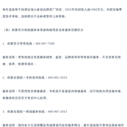
新疆维吾尔自治区阿拉山口市友好路积家售后服务中心（需提前预约）
每年选派骨干技师赴瑞士参加品牌原厂培训，2025年培训投入超1000万元。内部实施季
新疆维吾尔自治区阿勒泰市解放路积家售后服务中心（需提前预约）
度技术考核，连续两次不达标者暂停上岗资格。
新疆维吾尔自治区阿图什市光明路积家售后服务中心（需提前预约）
新疆维吾尔自治区白杨市军垦路积家售后服务中心（需提前预约）
（四）积家官方热线服务体系架构梳理及业务服务范围区分
新疆维吾尔自治区北屯市团结路积家售后服务中心（需提前预约）
1、积家官方零售热线：400-697-7500
新疆维吾尔自治区博乐市博乐市北京路积家售后服务中心（需提前预约）
新疆维吾尔自治区昌吉市延安北路积家售后服务中心（需提前预约）
服务说明：零售热线仅负责腕表销售、鉴赏、品牌咨询等零售相关服务，不支持售后维
新疆维吾尔自治区阜康市博峰路积家售后服务中心（需提前预约）
修、保养、检测等项目；
新疆维吾尔自治区哈密市伊州区建国北路积家售后服务中心（需提前预约）
新疆维吾尔自治区和田市和田市北京西路积家售后服务中心（需提前预约）
2、积家全国统一专柜咨询热线：400-801-5523
新疆维吾尔自治区胡杨河市胡杨河市胡杨路积家售后服务中心（需提前预约）
服务说明：可受理售后维修服务，专柜虽不直接提供维修服务，但可协助办理送修对接，
新疆维吾尔自治区霍尔果斯市亚欧北路积家售后服务中心（需提前预约）
将腕表转交至官方售后中心处理。
新疆维吾尔自治区喀什市解放北路积家售后服务中心（需提前预约）
新疆维吾尔自治区可克达拉市幸福路积家售后服务中心（需提前预约）
3、积家全国统一商场服务热线：400-967-2013
新疆维吾尔自治区克拉玛依市克拉玛依区友谊路积家售后服务中心（需提前预约）
新疆维吾尔自治区库车市库车市文化东路积家售后服务中心（需提前预约）
服务说明：国内各大主流商圈及高端商场均设有服务网点，拨打该热线可查询全国各城市