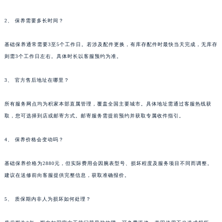
台州市椒江区东海大道1800号腾达中心东1幢20楼2002室积家售后服务中心（需提前预约）
2、 保养需要多长时间？
呼和浩特市玉泉区大学西街70号华润万象城写字楼（鄂尔多斯大厦）23层2326室积家售后服务中心（需提前预约）
兰州市七里河区西津西路16号兰州中心写字楼21层2102室积家售后服务中心（需提前预约）
基础保养通常需要3至5个工作日。若涉及配件更换，有库存配件时最快当天完成，无库存
重庆市解放碑渝中区民权路28号英利国际金融中心写字楼20层01室积家售后服务中心（需提前预约）
则需3个工作日左右。具体时长以客服预约为准。
节假日正常营业！
3、 官方售后地址在哪里？
所有服务网点均为积家本部直属管理，覆盖全国主要城市。具体地址需通过客服热线获
取，您可选择到店或邮寄方式。邮寄服务需提前预约并获取专属收件指引。
4、 保养价格会变动吗？
基础保养价格为2880元，但实际费用会因腕表型号、损坏程度及服务项目不同而调整。
建议在送修前向客服提供完整信息，获取准确报价。
5、 质保期内非人为损坏如何处理？