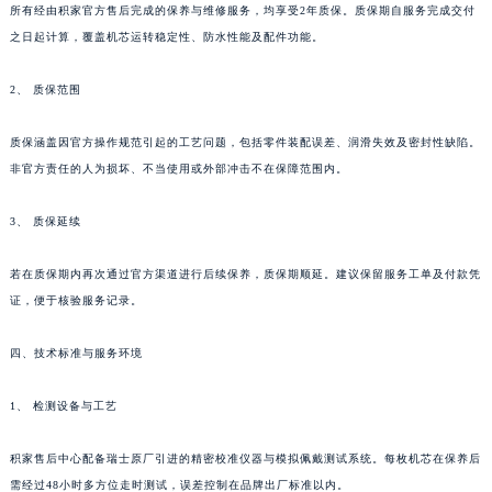
所有经由积家官方售后完成的保养与维修服务，均享受2年质保。质保期自服务完成交付
四川省眉山市东坡区三苏路积家售后服务中心（需提前预约）
之日起计算，覆盖机芯运转稳定性、防水性能及配件功能。
四川省绵阳市涪城区翠花街积家售后服务中心（需提前预约）
四川省南充市高坪区江东大道积家售后服务中心（需提前预约）
2、 质保范围
四川省内江市东兴区汉安大道积家售后服务中心（需提前预约）
质保涵盖因官方操作规范引起的工艺问题，包括零件装配误差、润滑失效及密封性缺陷。
四川省攀枝花市东区三线大道北段积家售后服务中心（需提前预约）
非官方责任的人为损坏、不当使用或外部冲击不在保障范围内。
四川省遂宁市船山区香林南路积家售后服务中心（需提前预约）
四川省雅安市雨城区熊猫大道积家售后服务中心（需提前预约）
3、 质保延续
四川省宜宾市翠屏区长翠路积家售后服务中心（需提前预约）
四川省资阳市雁江区滨江大道一段与和平南路积家售后服务中心（需提前预约）
若在质保期内再次通过官方渠道进行后续保养，质保期顺延。建议保留服务工单及付款凭
四川省自贡市自流井区华商北路积家售后服务中心（需提前预约）
证，便于核验服务记录。
西藏自治区阿里地区噶尔县北京西路积家售后服务中心（需提前预约）
四、技术标准与服务环境
西藏自治区昌都市卡若区昌都西路积家售后服务中心（需提前预约）
西藏自治区拉萨市城关区北京中路积家售后服务中心（需提前预约）
1、 检测设备与工艺
西藏自治区林芝市巴宜区广东路积家售后服务中心（需提前预约）
西藏自治区那曲市色尼区浙江西路积家售后服务中心（需提前预约）
积家售后中心配备瑞士原厂引进的精密校准仪器与模拟佩戴测试系统。每枚机芯在保养后
西藏自治区日喀则市桑珠孜区上海中路积家售后服务中心（需提前预约）
需经过48小时多方位走时测试，误差控制在品牌出厂标准以内。