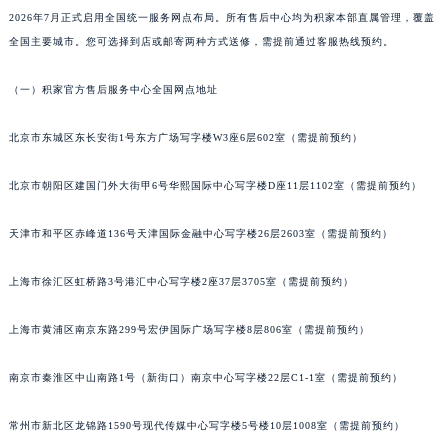
2026年7月正式启用全国统一服务网点布局。所有售后中心均为积家本部直属管理，覆盖
合肥市蜀山区潜山路111号万象城华润大厦B座12楼03室（需提前预约）
全国主要城市。您可选择到店或邮寄两种方式送修，需提前通过客服热线预约。
泉州市丰泽区宝洲路729号浦西万达中心写字楼A座7楼709室（需提前预约）
青岛市南区山东路6号华润大厦B座22层04室（需提前预约）
（一）积家官方售后服务中心全国网点地址
烟台市芝罘区胜利路139号万达金融中心A座907室（需提前预约）
长春市朝阳区西安大路727号中银大厦A座(旺进大厦)18层09室（需提前预约）
北京市东城区东长安街1号东方广场写字楼W3座6层602室（需提前预约）
贵阳市南明区都司高架桥路33号亨特国际金融中心14楼14D（需提前预约）
北京市朝阳区建国门外大街甲6号华熙国际中心写字楼D座11层1102室（需提前预约）
昆明市盘龙区北京路928号同德昆明广场写字楼10层06室（需提前预约）
石家庄市长安区中山东路39号勒泰中心写字楼B座13层07室（需提前预约）
天津市和平区赤峰道136号天津国际金融中心写字楼26层2603室（需提前预约）
西安市碑林区南关正街88号华侨城长安国际中心E座6楼10室（需提前预约）
海口市龙华区金贸东路5号海口华润大厦B座17层1707室（需提前预约）
上海市徐汇区虹桥路3号港汇中心写字楼2座37层3705室（需提前预约）
唐山市路南区新华东道100号万达广场写字楼A座10层1002室（需提前预约）
台州市椒江区东海大道1800号腾达中心东1幢20楼2002室（需提前预约）
上海市黄浦区南京东路299号宏伊国际广场写字楼8层806室（需提前预约）
内蒙古自治区呼和浩特市玉泉区大学西街70号华润万象城写字楼（鄂尔多斯大厦）23层2326室（需提前预约）
南京市秦淮区中山南路1号（新街口）南京中心写字楼22层C1-1室（需提前预约）
甘肃省兰州市七里河区西津西路16号兰州中心写字楼21层2102室（需提前预约）
重庆市解放碑渝中区民权路28号英利国际金融中心写字楼20层01室（需提前预约）
常州市新北区龙锦路1590号现代传媒中心写字楼5号楼10层1008室（需提前预约）
黑龙江省大庆市萨尔图区会战大街积家售后服务中心（需提前预约）