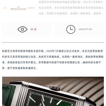
积家官方保养价格查询服务全面升级，2026年7月最新公
泰州市海陵区永定东路399号置地商务中心东塔写字楼（华润万象城）17层1706室（需提前预约）
告正式发布。本文为您系统梳理积家售后直营渠道的核心
宁波市江北区大闸南路500号来福士广场办公楼20层2009室（需提前预约）
信息，包括官方客服热线、全国统一服务地址、基础保养
杭州市上城区钱江路1366号华润大厦写字楼A座5层503-5室（需提前预约）
收费标准、质保政策及日常养护要点。所有数据均来源
金华市金东区东市南街777号金华万达广场写字楼4号楼22层2209室（需提前预约）
于…

39 次
2026-07-05
绍兴市越城区胜利东路379号世茂天际中心写字楼8层805室（需提前预约）
嘉兴市南湖区广益路705号嘉兴世界贸易中心写字楼A座13层1304室（需提前预约）
南昌市红谷滩新区红谷中大道998号绿地双子塔（中央广场）A1座办公楼14层07室（需提前预约）
积家官方保养价格查询服务全面升级，2026年7月最新公告正式发布。本文为您系统梳理
济南市历下区经十路11111号华润中心写字楼（万象城）15层1508室（需提前预约）
积家售后
直营渠道的核心信息，包括官方客服热线、全国统一服务地址、基础保养收费标
广州市天河区天河路230号万菱汇国际中心写字楼A塔7层704室（需提前预约）
准、质保政策及日常养护要点。所有数据均来源于积家本部最新公告，确保内容合规可
广州市越秀区环市东路371-375号世界贸易中心大厦南塔写字楼15层07室（需提前预约）
靠，便于您快速获取权威指引。
深圳市罗湖区深南东路5001号华润大厦写字楼17层1701室（需提前预约）
惠州市惠城区江北文昌一路7号华贸大厦写字楼1座30层05室（需提前预约）
厦门市思明区湖滨东路95号华润大厦写字楼B座11层1104室（需提前预约）
福州市鼓楼区五四路128-1号恒力城写字楼15层03室（需提前预约）
成都市锦江区人民东路6号SAC东原中心写字楼24层2406B室（需提前预约）
重庆市江北区观音桥步行街2号融恒时代广场写字楼9层902室（需提前预约）