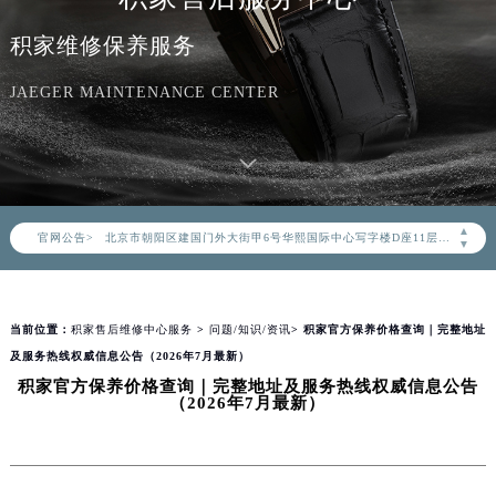
积家维修保养服务
2026年8月积家中国区售后服务网络优化升级公告
JAEGER MAINTENANCE CENTER
2026年8月积家全国官方售后客户服务热线：400-992-0312
积家官方全国统一服务热线400-992-0312，服务覆盖中国大陆、香港、澳门、台湾全部区域（非大陆需加拨“+86”）
2026年8月积家售后服务中心最新网点地址：
北京市朝阳区建国门外大街甲6号华熙国际中心写字楼D座11层1102室（北京总部）（需提前预约）
▲
官网公告>
北京市东城区东长安街1号东方广场写字楼W3座6层602室（需提前预约）
▼
天津市和平区赤峰道136号天津国际金融中心写字楼26层2603室（需提前预约）
上海市徐汇区虹桥路3号港汇中心写字楼2座37层3705室（需提前预约）
当前位置：
积家售后维修中心服务
>
问题/知识/资讯
> 积家官方保养价格查询｜完整地址
上海市黄浦区南京东路299号宏伊国际广场写字楼8层806室（需提前预约）
及服务热线权威信息公告（2026年7月最新）
南京市秦淮区中山南路1号（新街口）南京中心写字楼22层C1-1室（需提前预约）
积家官方保养价格查询｜完整地址及服务热线权威信息公告
常州市新北区龙锦路1590号现代传媒中心写字楼5号楼10层1008室（需提前预约）
（2026年7月最新）
徐州市鼓楼区淮海东路29号苏宁广场IFC国际金融中心写字楼35层3508室（需提前预约）
扬州市邗江区国展路29号星耀天地写字楼1号楼18层1803室（需提前预约）
盐城市盐都区世纪大道5号盐城金融城写字楼1号楼16层1604室（需提前预约）