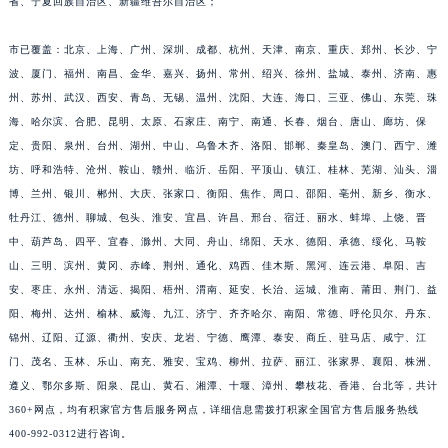
省、宁夏回族自治区、新疆维吾尔自治区；
江西省萍乡市安源区萍安北大道与康庄路交叉口积家售后服务中心（需提前预约）
江西省上饶市信州区滨江西路积家售后服务中心（需提前预约）
市已覆盖：北京、上海、广州、深圳、成都、杭州、天津、南京、重庆、郑州、长沙、宁
波、厦门、福州、南昌、金华、嘉兴、扬州、常州、绍兴、徐州、盐城、泰州、济南、惠
江西省新余市渝水区北湖西路积家售后服务中心（需提前预约）
州、苏州、武汉、西安、青岛、无锡、温州、沈阳、大连、海口、三亚、佛山、东莞、珠
江西省宜春市袁州区中山中路积家售后服务中心（需提前预约）
海、哈尔滨、合肥、昆明、太原、石家庄、南宁、南通、长春、烟台、唐山、廊坊、保
江西省鹰潭市月湖区胜利东路积家售后服务中心（需提前预约）
定、贵阳、泉州、台州、湖州、中山、乌鲁木齐、洛阳、邯郸、秦皇岛、澳门、西宁、潍
山东省德州市德城区东风中路积家售后服务中心（需提前预约）
坊、呼和浩特、沧州、鞍山、赣州、临沂、岳阳、平顶山、镇江、桂林、芜湖、汕头、淄
山东省东营市东营区济南路积家售后服务中心（需提前预约）
博、兰州、银川、郴州、大庆、张家口、衡阳、焦作、周口、邵阳、亳州、新乡、衡水、
山东省济南市历下区经十路11111号华润中心写字楼（万象城）15层1508室积家售后服务中心（需提前预约）
牡丹江、德州、聊城、包头、淮安、宜昌、许昌、邢台、宿迁、丽水、蚌埠、上饶、晋
中、葫芦岛、四平、宜春、滁州、大同、舟山、绵阳、天水、德阳、承德、绥化、马鞍
山东省济宁市任城区太白楼路积家售后服务中心（需提前预约）
山、三明、滨州、黄冈、赤峰、荆州、通化、鸡西、佳木斯、黑河、连云港、阜阳、吉
山东省莱芜市文化南路8号银座商城名表维修一楼名表维修积家售后服务中心（需提前预约）
安、枣庄、永州、清远、揭阳、梧州、渭南、延安、长治、运城、淮南、莆田、荆门、益
山东省临沂市兰山区解放路积家售后服务中心（需提前预约）
阳、梅州、达州、榆林、威海、九江、济宁、齐齐哈尔、南阳、常德、呼伦贝尔、丹东、
山东省日照市东港区烟台路积家售后服务中心（需提前预约）
锦州、辽阳、辽源、衢州、安庆、龙岩、宁德、鹰潭、泰安、商丘、驻马店、咸宁、江
山东省泰安市泰山区财源街道泰山大街积家售后服务中心（需提前预约）
门、茂名、玉林、乐山、南充、雅安、宝鸡、柳州、拉萨、丽江、张家界、襄阳、株洲、
山东省威海市环翠区新威海路89号振华商厦一楼名表维修积家售后服务中心（需提前预约）
遵义、鄂尔多斯、阳泉、昆山、黄石、湘潭、十堰、漳州、攀枝花、香港、台北等，共计
360+网点，均有积家官方售后服务网点，详细信息需拨打积家全国官方售后服务热线
山东省潍坊市奎文区东风东街积家售后服务中心（需提前预约）
400-992-0312进行咨询。
山东省枣庄市滕州市北辛路与善国路交叉口积家售后服务中心（需提前预约）