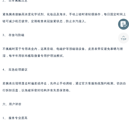
2、 日常佩戴注意
台湾省台北市万华区中华路积家售后服务中心（需提前预约）
台湾省新北市板桥区文化路积家售后服务中心（需提前预约）
避免腕表接触高浓度化学试剂、化妆品及海水。手动上链时请轻缓操作，每日固定时间上
链可减少机芯疲劳。定期检查表冠旋紧状态，防止水汽侵入。
台湾省桃园市中坜区中丰路积家售后服务中心（需提前预约）

台湾省台中市西屯区文华路积家售后服务中心（需提前预约）
3、 存放与防磁

台湾省台南市中西区国华街积家售后服务中心（需提前预约）
台湾省高雄市新兴区五福路积家售后服务中心（需提前预约）
不佩戴时置于专用表盒内，远离音箱、电磁炉等强磁场设备。皮质表带应避免暴晒与潮
台湾省基隆市仁爱区仁三路积家售后服务中心（需提前预约）
湿，每半年用软布蘸取微量专用护理油擦拭。
台湾省新竹市东区中正路积家售后服务中心（需提前预约）
4、 应急处理建议
台湾省嘉义市东区文化路积家售后服务中心（需提前预约）
重庆市江北区观音桥步行街2号融恒时代广场9层902室积家售后服务中心（需提前预约）
若腕表出现明显走时偏差或停走，先停止手动调校，通过官方客服热线预约检测。切勿自
新疆维吾尔自治区乌鲁木齐市天山区红山路26号时代广场（CCMALL）C座17层17-B积家售后服务中心（需提前预约）
行拆卸后盖，以免破坏密封结构并丧失质保资格。
浙江省温州市鹿城区锦绣路1067号置信广场10层1015室积家售后服务中心（需提前预约）
黑龙江省哈尔滨市道里区友谊西路600号富力中心T2座写字楼29层03室室积家售后服务中心（需提前预约）
六、用户评价
辽宁省大连市中山区人民路15号国际金融大厦7层G室积家售后服务中心（需提前预约）
1、 服务专业度高
广东省佛山市禅城区季华五路57号万科金融中心C座12层1205室积家售后服务中心（需提前预约）
广东省东莞市东城街道鸿福东路1号民盈国贸中心T1写字楼9层907室积家售后服务中心（需提前预约）