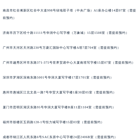
吉林省松原市宁江区五环大街积家售后服务中心（需提前预约）
南昌市红谷滩新区红谷中大道998号绿地双子塔（中央广场）A1座办公楼14层07室（需提
吉林省通化市东昌区环通乡江南大街积家售后服务中心（需提前预约）
前预约）
吉林省延边市延吉市解放路积家售后服务中心（需提前预约）
辽宁省鞍山市铁东区站前街积家售后服务中心（需提前预约）
济南市历下区经十路11111号华润中心写字楼（万象城）15层1508室（需提前预约）
辽宁省本溪市平山区胜利路积家售后服务中心（需提前预约）
广州市天河区天河路230号万菱汇国际中心写字楼A塔7层704室（需提前预约）
辽宁省朝阳市双塔区新华路积家售后服务中心（需提前预约）
辽宁省丹东市振兴区七经街积家售后服务中心（需提前预约）
广州市越秀区环市东路371-375号世界贸易中心大厦南塔写字楼15层07室（需提前预约）
辽宁省抚顺市新抚区东一路积家售后服务中心（需提前预约）
辽宁省阜新市海州区解放大街积家售后服务中心（需提前预约）
深圳市罗湖区深南东路5001号华润大厦写字楼17层1701室（需提前预约）
辽宁省葫芦岛市连山区中央路积家售后服务中心（需提前预约）
惠州市惠城区江北文昌一路7号华贸大厦写字楼1座30层05室（需提前预约）
辽宁省锦州市古塔区中央大街积家售后服务中心（需提前预约）
辽宁省辽阳市白塔区新运大街积家售后服务中心（需提前预约）
厦门市思明区湖滨东路95号华润大厦写字楼B座11层1104室（需提前预约）
辽宁省盘锦市兴隆台区石油大街积家售后服务中心（需提前预约）
辽宁省铁岭市银州区南马路积家售后服务中心（需提前预约）
福州市鼓楼区五四路128-1号恒力城写字楼15层03室（需提前预约）
辽宁省营口市站前区市府路与渤海大街交叉口积家售后服务中心（需提前预约）
辽宁省沈阳市沈河区中街路137号亨得利名表维修授权店1楼积家售后服务中心（需提前预约）
成都市锦江区人民东路6号SAC东原中心写字楼24层2406B室（需提前预约）