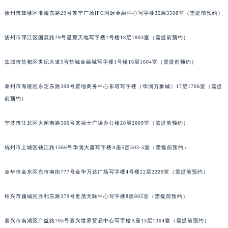
黑龙江省鹤岗市向阳区红军路积家售后服务中心（需提前预约）
徐州市鼓楼区淮海东路29号苏宁广场IFC国际金融中心写字楼35层3508室（需提前预约）
黑龙江省黑河市爱辉区中央街积家售后服务中心（需提前预约）
扬州市邗江区国展路29号星耀天地写字楼1号楼18层1803室（需提前预约）
黑龙江省鸡西市鸡冠区红军路积家售后服务中心（需提前预约）
黑龙江省佳木斯市向阳区长安路积家售后服务中心（需提前预约）
盐城市盐都区世纪大道5号盐城金融城写字楼1号楼16层1604室（需提前预约）
黑龙江省牡丹江市东安区太平路积家售后服务中心（需提前预约）
黑龙江省七台河市桃山区大同街积家售后服务中心（需提前预约）
泰州市海陵区永定东路399号置地商务中心东塔写字楼（华润万象城）17层1706室（需提
黑龙江省齐齐哈尔市龙沙区龙华路积家售后服务中心（需提前预约）
前预约）
黑龙江省双鸭山市尖山区新兴大街积家售后服务中心（需提前预约）
宁波市江北区大闸南路500号来福士广场办公楼20层2009室（需提前预约）
黑龙江省绥化市北林区新华街与康庄路交叉口积家售后服务中心（需提前预约）
黑龙江省伊春市伊美区通河路积家售后服务中心（需提前预约）
杭州市上城区钱江路1366号华润大厦写字楼A座5层503-5室（需提前预约）
吉林省白城市洮北区明仁南街积家售后服务中心（需提前预约）
吉林省白山市浑江区浑江大街积家售后服务中心（需提前预约）
金华市金东区东市南街777号金华万达广场写字楼4号楼22层2209室（需提前预约）
吉林省吉林市船营区河南街积家售后服务中心（需提前预约）
吉林省辽源市龙山区人民大街积家售后服务中心（需提前预约）
绍兴市越城区胜利东路379号世茂天际中心写字楼8层805室（需提前预约）
吉林省梅河口市新华街道梅河大街积家售后服务中心（需提前预约）
嘉兴市南湖区广益路705号嘉兴世界贸易中心写字楼A座13层1304室（需提前预约）
吉林省四平市铁东区紫气大路与南九经街交汇处积家售后服务中心（需提前预约）