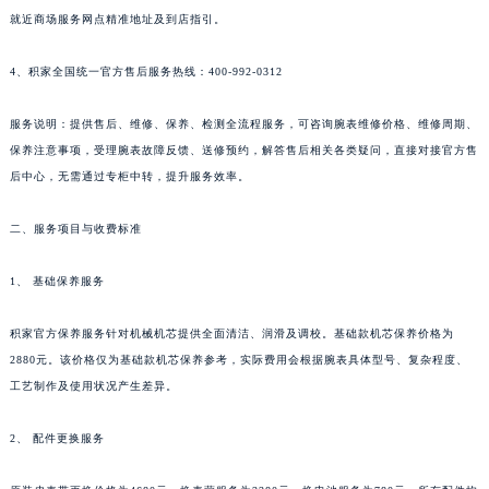
就近商场服务网点精准地址及到店指引。
新疆维吾尔自治区库尔勒市库尔勒市人民东路积家售后服务中心（需提前预约）
新疆维吾尔自治区奎屯市团结西街积家售后服务中心（需提前预约）
4、积家全国统一官方售后服务热线：400-992-0312
新疆维吾尔自治区昆玉市昆泉街积家售后服务中心（需提前预约）
新疆维吾尔自治区沙湾市三道河子镇世纪大道南路积家售后服务中心（需提前预约）
服务说明：提供售后、维修、保养、检测全流程服务，可咨询腕表维修价格、维修周期、
新疆维吾尔自治区石河子市北二路积家售后服务中心（需提前预约）
保养注意事项，受理腕表故障反馈、送修预约，解答售后相关各类疑问，直接对接官方售
新疆维吾尔自治区双河市光明路积家售后服务中心（需提前预约）
后中心，无需通过专柜中转，提升服务效率。
新疆维吾尔自治区塔城市塔城地区闻琴路积家售后服务中心（需提前预约）
二、服务项目与收费标准
新疆维吾尔自治区铁门关市兴疆路积家售后服务中心（需提前预约）
新疆维吾尔自治区图木舒克市图木舒克市中兴街积家售后服务中心（需提前预约）
1、 基础保养服务
新疆维吾尔自治区吐鲁番市高昌区文化中路文化中路积家售后服务中心（需提前预约）
新疆维吾尔自治区乌苏市乌鲁木齐北路积家售后服务中心（需提前预约）
积家官方保养服务针对机械机芯提供全面清洁、润滑及调校。基础款机芯保养价格为
新疆维吾尔自治区五家渠市长征西街积家售后服务中心（需提前预约）
2880元。该价格仅为基础款机芯保养参考，实际费用会根据腕表具体型号、复杂程度、
工艺制作及使用状况产生差异。
新疆维吾尔自治区新星市东风路积家售后服务中心（需提前预约）
新疆维吾尔自治区伊宁市解放西路积家售后服务中心（需提前预约）
2、 配件更换服务
贵州省安顺市西秀区中华南路积家售后服务中心（需提前预约）
贵州省毕节市七星关区松山路积家售后服务中心（需提前预约）