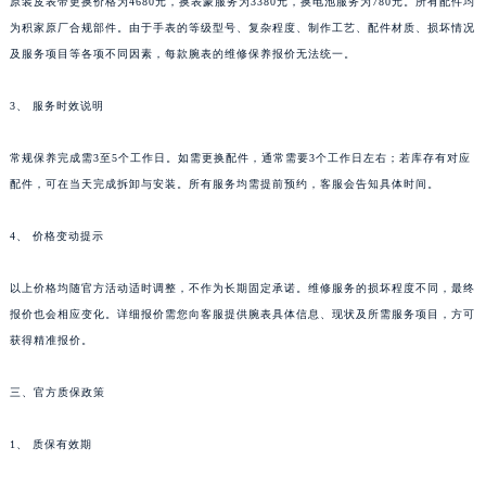
原装皮表带更换价格为4680元，换表蒙服务为3380元，换电池服务为780元。所有配件均
贵州省六盘水市钟山区钟山大道积家售后服务中心（需提前预约）
为积家原厂合规部件。由于手表的等级型号、复杂程度、制作工艺、配件材质、损坏情况
贵州省黔东南苗族侗族自治州凯里市北京西路积家售后服务中心（需提前预约）
及服务项目等各项不同因素，每款腕表的维修保养报价无法统一。
贵州省黔西南布依族苗族自治州兴义市大道与桔香路交汇处积家售后服务中心（需提前预约）
3、 服务时效说明
贵州省铜仁市碧江区民主路积家售后服务中心（需提前预约）
贵州省遵义市红花岗区共青大道与嵩山路交叉口积家售后服务中心（需提前预约）
常规保养完成需3至5个工作日。如需更换配件，通常需要3个工作日左右；若库存有对应
四川省阿坝州市马尔康市团结街积家售后服务中心（需提前预约）
配件，可在当天完成拆卸与安装。所有服务均需提前预约，客服会告知具体时间。
四川省巴中市巴州区江北大道积家售后服务中心（需提前预约）
四川省成都市锦江区人民东路6号SAC东原中心24层2406B室积家售后服务中心（需提前预约）
4、 价格变动提示
四川省达州市通川区中心广场、老车坝积家售后服务中心（需提前预约）
以上价格均随官方活动适时调整，不作为长期固定承诺。维修服务的损坏程度不同，最终
四川省德阳市旌阳区长江西路、南街积家售后服务中心（需提前预约）
报价也会相应变化。详细报价需您向客服提供腕表具体信息、现状及所需服务项目，方可
四川省甘孜州市康定市情歌广场、箭炉街积家售后服务中心（需提前预约）
获得精准报价。
四川省广安市广安区建安南路积家售后服务中心（需提前预约）
四川省广元市利州区老城南北街、东大街积家售后服务中心（需提前预约）
三、官方质保政策
四川省乐山市市中区嘉定中路积家售后服务中心（需提前预约）
1、 质保有效期
四川省凉山州市西昌市大巷口下街积家售后服务中心（需提前预约）
四川省泸州市江阳区治平路积家售后服务中心（需提前预约）