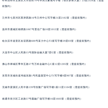
呼和浩特市玉泉区大学西街70号华润万象城写字楼（鄂尔多斯大厦）23层2326室（需提
山西省晋城市城区黄华街积家售后服务中心（需提前预约）
前预约）
山西省晋中市榆次区顺城街积家售后服务中心（需提前预约）
兰州市七里河区西津西路16号兰州中心写字楼21层2102室（需提前预约）
山西省临汾市尧都区解放路积家售后服务中心（需提前预约）
山西省吕梁市离石区永宁中路与建设街交叉口积家售后服务中心（需提前预约）
温州市鹿城区锦绣路1067号置信广场10层1015室（需提前预约）
山西省朔州市朔城区怡西路与鄯阳西街交汇处积家售后服务中心（需提前预约）
山西省忻州市忻府区和平东街与七一南路交叉口积家售后服务中心（需提前预约）
哈尔滨市道里区友谊西路600号富力中心T2座写字楼29层03室（需提前预约）
山西省阳泉市郊区平阳东街与新城大道交叉口积家售后服务中心（需提前预约）
山西省运城市盐湖区河东街积家售后服务中心（需提前预约）
大连市中山区人民路15号国际金融大厦7层G室（需提前预约）
山西省长治市潞州区英雄中路积家售后服务中心（需提前预约）
佛山市禅城区季华五路57号万科金融中心C座12层1205室（需提前预约）
山西省太原市迎泽区迎泽街道解放路15号亨得利名表维修授权店3楼积家售后服务中心（需提前预约）
天津市和平区赤峰道136号天津国际金融中心26层2603室积家售后服务中心（需提前预约）
东莞市东城街道鸿福东路1号民盈国贸中心T1写字楼9层907室（需提前预约）
安徽省安庆市迎江区人民路积家售后服务中心（需提前预约）
安徽省蚌埠市蚌山区淮河路积家售后服务中心（需提前预约）
无锡市梁溪区人民中路139号恒隆广场写字楼1座11层1104室（需提前预约）
安徽省亳州市谯城区魏武大道积家售后服务中心（需提前预约）
南通市崇川区工农路57号圆融广场写字楼16层1603室（需提前预约）
安徽省池州市贵池区长江路积家售后服务中心（需提前预约）
安徽省滁州市琅琊区南谯北路积家售后服务中心（需提前预约）