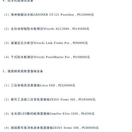
4、防水性能测试设备
广东省汕尾市城区香洲街道园林社区翠园街积家售后服务中心（需提前预约）
广东省韶关市武江区芙蓉新区与老城中心交汇处积家售后服务中心（需提前预约）
（1）海神旗舰试水机GREINER LT-121 Poseidon，约220000元
广东省深圳市罗湖区深南东路5001号华润大厦17层1701室积家售后服务中心（需提前预约）
（2）全自动智能防水检测仪Witschi ALC2000，约145000元
广东省阳江市江城区东风一路积家售后服务中心（需提前预约）
广东省云浮市云城区金山路积家售后服务中心（需提前预约）
（3）渗漏定位分析仪Witschi Leak Finder Pro，约90000元
广东省湛江市赤坎区观海北路积家售后服务中心（需提前预约）
广东省肇庆市端州区信安大道与砚都大道交汇处积家售后服务中心（需提前预约）
（4）干式防水检测仪Witschi ProofMaster Pro，约198000元
广西壮族自治区百色市右江区中山二路积家售后服务中心（需提前预约）
5、微观精密观察显微镜设备
广西壮族自治区北海市海城区北京路积家售后服务中心（需提前预约）
广西壮族自治区崇左市江州区石景林街道友谊大道与丽川路交汇处积家售后服务中心（需提前预约）
（1）三目体视高清显微镜Leica S6D，约320000元
广西壮族自治区防城港市港口区金花茶大道积家售后服务中心（需提前预约）
广西壮族自治区贵港市港北区港城街道布山大道与仙衣路交叉口积家售后服务中心（需提前预约）
（2）蔡司工业级三目变焦显微镜ZEISS Stemi 305，约185000元
广西壮族自治区桂林市秀峰区红岭路积家售后服务中心（需提前预约）
广西壮族自治区河池市金城江区金城江街道朝阳路积家售后服务中心（需提前预约）
（3）全光谱LED数码检测显微镜GemOro Elite 1030，约4200元
广西壮族自治区贺州市八步区城东街道灵峰南路积家售后服务中心（需提前预约）
（4）德国蔡司复消色差体视显微镜ZEISS Stemi 508，约380000元
广西壮族自治区来宾市兴宾区桂中大道积家售后服务中心（需提前预约）