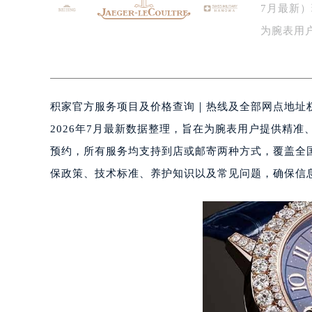
7月最新
盐城市盐都区世纪大道5号盐城金融城写
泰州市海陵区永定东路399号置地商
为腕表用
宁波市江北区大闸南路500号来福士广
服…
杭州市上城区钱江路1366号华润大厦
金华市金东区东市南街777号金华万达
积家官方服务项目及价格查询｜热线及全部网点地址权
绍兴市越城区胜利东路379号世茂天
嘉兴市南湖区广益路705号嘉兴世界贸
2026年7月最新数据整理，旨在为腕表用户提供精
南昌市红谷滩新区红谷中大道998号
预约，所有服务均支持到店或邮寄两种方式，覆盖全
济南市历下区经十路11111号华润中
保政策、技术标准、养护知识以及常见问题，确保信
广州市天河区天河路230号万菱汇国
广州市越秀区环市东路371-375号
深圳市罗湖区深南东路5001号华润大
惠州市惠城区江北文昌一路7号华贸大
厦门市思明区湖滨东路95号华润大厦写
福州市鼓楼区五四路128-1号恒力城
成都市锦江区人民东路6号SAC东原中