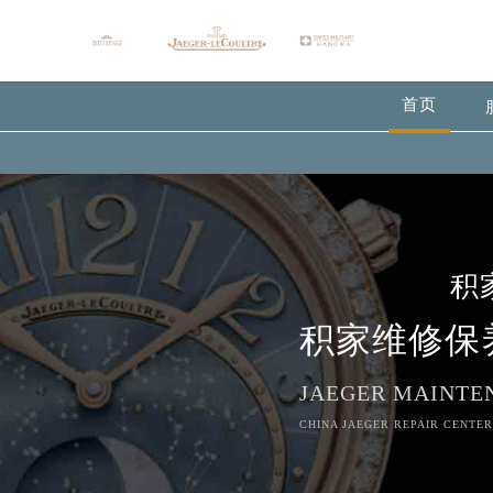
首页
积
积家维修保
JAEGER MAINTE
CHINA JAEGER REPAIR CENTER