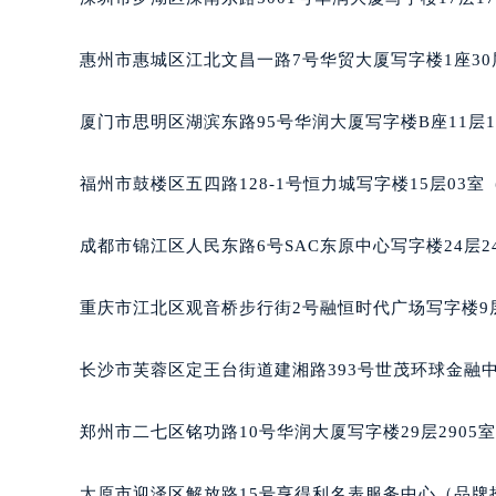
吉林省四平市铁东区紫气大路与南九
吉林省松原市宁江区五环大街积家售
惠州市惠城区江北文昌一路7号华贸大厦写字楼1座30
吉林省通化市东昌区环通乡江南大街
吉林省延边市延吉市解放路积家售后
厦门市思明区湖滨东路95号华润大厦写字楼B座11层1
辽宁省鞍山市铁东区站前街积家售后
辽宁省本溪市平山区胜利路积家售后
福州市鼓楼区五四路128-1号恒力城写字楼15层03
辽宁省朝阳市双塔区新华路积家售后
辽宁省丹东市振兴区七经街积家售后
成都市锦江区人民东路6号SAC东原中心写字楼24层2
辽宁省抚顺市新抚区东一路积家售后
辽宁省阜新市海州区解放大街积家售
重庆市江北区观音桥步行街2号融恒时代广场写字楼9层
辽宁省葫芦岛市连山区中央路积家售
辽宁省锦州市古塔区中央大街积家售
长沙市芙蓉区定王台街道建湘路393号世茂环球金融中
辽宁省辽阳市白塔区新运大街积家售
辽宁省盘锦市兴隆台区石油大街积家
郑州市二七区铭功路10号华润大厦写字楼29层2905
辽宁省铁岭市银州区南马路积家售后
辽宁省营口市站前区市府路与渤海大
太原市迎泽区解放路15号亨得利名表服务中心（品牌