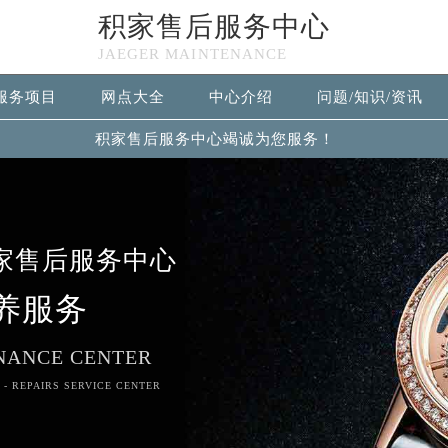
积家售后服务中心
JAEGER MAINTENANCE
服务项目
网点大全
中心介绍
问题/知识/资讯
积家售后服务中心竭诚为您服务！
家售后服务中心
养服务
NANCE CENTER
 - REPAIRS SERVICE CENTER