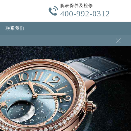
腕表保养及检修

400-992-0312
联系我们
