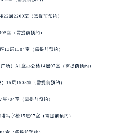
家售后服务中心（需提前预约）
后服务中心（需提前预约）
22层2209室（需提前预约）
后服务中心（需提前预约）
后服务中心（需提前预约）
805室（需提前预约）
售后服务中心（需提前预约）
售后服务中心（需提前预约）
13层1304室（需提前预约）
售后服务中心（需提前预约）
家售后服务中心（需提前预约）
广场）A1座办公楼14层07室（需提前预约）
家售后服务中心（需提前预约）
路交叉口积家售后服务中心（需提前预约）
）15层1508室（需提前预约）
后服务中心（需提前预约）
后服务中心（需提前预约）
7层704室（需提前预约）
后服务中心（需提前预约）
服务中心（需提前预约）
南塔写字楼15层07室（需提前预约）
后服务中心（需提前预约）
家售后服务中心（需提前预约）
701室（需提前预约）