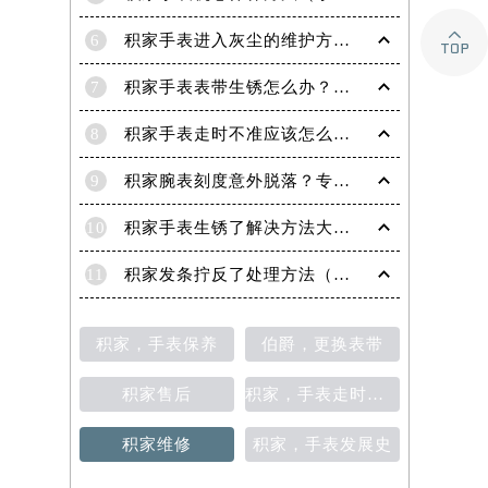

6
积家手表进入灰尘的维护方法（处理办法）
7
积家手表表带生锈怎么办？（积家手表去除锈迹的四种方法）
8
积家手表走时不准应该怎么办?(走时不准的处理方法)
9
积家腕表刻度意外脱落？专业应对策略在这里
10
积家手表生锈了解决方法大全（有效保养与修复指南）
11
积家发条拧反了处理方法（手表维修的正确步骤与技巧）
积家，手表保养
伯爵，更换表带
积家售后
积家，手表走时不准
积家维修
积家，手表发展史