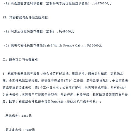
（1）高低温交变走时试验箱（定制钟表专用恒温恒湿试验舱），约276000元
广东省梅州市梅江区金燕大道积家售后服务中心（需提前预约）
广东省清远市清城区湖西路积家售后服务中心（需提前预约）
15、精密存储与配件恒温防潮柜
广东省汕头市龙湖区长平路积家售后服务中心（需提前预约）
广东省汕尾市城区香洲街道园林社区翠园街积家售后服务中心（需提前预约）
（1）润滑油恒温防潮存储柜（定制），约49000元
广东省韶关市武江区芙蓉新区与老城中心交汇处积家售后服务中心（需提前预约）
（2）腕表气密性长期存储舱Sealed Watch Storage Cabin，约32000元
广东省深圳市罗湖区深南东路5001号华润大厦17层1701室积家售后服务中心（需提前预约）
广东省阳江市江城区东风一路积家售后服务中心（需提前预约）
二、服务项目与收费标准
广东省云浮市云城区金山路积家售后服务中心（需提前预约）
广东省湛江市赤坎区观海北路积家售后服务中心（需提前预约）
1、积家手表基础保养服务：包含机芯拆解清洗、重新润滑、调校走时精度、更换防水
广东省肇庆市端州区信安大道与砚都大道交汇处积家售后服务中心（需提前预约）
圈、全面外观清洁等步骤。基础保养完成需3至5个工作日。若涉及更换配件，例如更换表
广西壮族自治区百色市右江区中山二路积家售后服务中心（需提前预约）
蒙或更换原装皮表带，需3个工作日左右；如有库存配件，当天可完成更换。所有价格均
为参考报价，实际费用可能因手表型号、复杂程度、材质等级、损坏情况等因素而有所差
广西壮族自治区北海市海城区北京路积家售后服务中心（需提前预约）
异。以下为积家部分常见服务项目的价格表（基础款机芯保养价格）：
广西壮族自治区崇左市江州区石景林街道友谊大道与丽川路交汇处积家售后服务中心（需提前预约）
广西壮族自治区防城港市港口区金花茶大道积家售后服务中心（需提前预约）
– 基础保养：2880元
广西壮族自治区贵港市港北区港城街道布山大道与仙衣路交叉口积家售后服务中心（需提前预约）
广西壮族自治区桂林市秀峰区红岭路积家售后服务中心（需提前预约）
– 原装皮表带：4680元