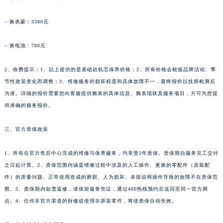
广西壮族自治区河池市金城江区金城江街道朝阳路积家售后服务中心（需提前预约）
– 换表蒙：3380元
广西壮族自治区贺州市八步区城东街道灵峰南路积家售后服务中心（需提前预约）
广西壮族自治区来宾市兴宾区桂中大道积家售后服务中心（需提前预约）
– 换电池：780元
广西壮族自治区柳州市城中区中山中路积家售后服务中心（需提前预约）
广西壮族自治区钦州市钦南区金海湾东大街积家售后服务中心（需提前预约）
2、收费提示：1、以上提供的是基础款机芯保养价格；2、所有价格会根据品牌活动、季
广西壮族自治区梧州市万秀区龙湖镇高旺路积家售后服务中心（需提前预约）
节性政策变化而调整；3、维修服务的损坏程度和具体故障不一，最终报价以技师检测后
广西壮族自治区玉林市玉州区金玉路积家售后服务中心（需提前预约）
为准。详细的报价需要您向客服提供腕表的具体信息、腕表现状及服务项目，方可为您提
供准确的服务报价。
海南省儋州市儋州市那大镇兰洋北路积家售后服务中心（需提前预约）
海南省东方市八所镇解放西路积家售后服务中心（需提前预约）
三、官方质保政策
海南省琼海市嘉积镇东风路积家售后服务中心（需提前预约）
海南省三沙市西沙区西沙群岛永兴岛北京路积家售后服务中心（需提前预约）
1、所有在官方售后中心完成的维修与保养服务，均享受2年质保。质保期自服务完工交付
海南省三亚市吉阳区迎宾路积家售后服务中心（需提前预约）
之日起计算。2、质保范围内涵盖维修过程中涉及的人工操作、更换的零配件（原装配
海南省万宁市万城镇解放路积家售后服务中心（需提前预约）
件）的质量问题。正常使用造成的磨损、人为损坏、未按说明操作导致的故障不在质保范
围。3、质保期内如需返修，请保留服务凭证，通过400热线预约后送回至同一官方网
海南省文昌市文城镇教育东路积家售后服务中心（需提前预约）
点。4、任何非官方渠道的拆修或使用非原装零件，将使质保自动失效。
海南省五指山市通什镇三月三大道积家售后服务中心（需提前预约）
香港特别行政区尖沙咀区油尖旺区广东道积家售后服务中心（需提前预约）