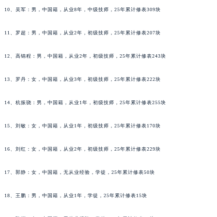
吉林省辽源市龙山区人民大街积家售后服务中心（需提前预约）
10、吴军：男，中国籍，从业8年，中级技师，25年累计修表309块
吉林省梅河口市新华街道梅河大街积家售后服务中心（需提前预约）
11、罗超：男，中国籍，从业2年，初级技师，25年累计修表207块
吉林省四平市铁东区紫气大路与南九经街交汇处积家售后服务中心（需提前预约）
吉林省松原市宁江区五环大街积家售后服务中心（需提前预约）
12、高锦程：男，中国籍，从业2年，初级技师，25年累计修表243块
吉林省通化市东昌区环通乡江南大街积家售后服务中心（需提前预约）
吉林省延边市延吉市解放路积家售后服务中心（需提前预约）
13、罗丹：女，中国籍，从业3年，初级技师，25年累计修表222块
辽宁省鞍山市铁东区站前街积家售后服务中心（需提前预约）
14、杭振骁：男，中国籍，从业1年，初级技师，25年累计修表255块
辽宁省本溪市平山区胜利路积家售后服务中心（需提前预约）
辽宁省朝阳市双塔区新华路积家售后服务中心（需提前预约）
15、刘敏：女，中国籍，从业1年，初级技师，25年累计修表170块
辽宁省丹东市振兴区七经街积家售后服务中心（需提前预约）
辽宁省抚顺市新抚区东一路积家售后服务中心（需提前预约）
16、刘红：女，中国籍，从业2年，初级技师，25年累计修表229块
辽宁省阜新市海州区解放大街积家售后服务中心（需提前预约）
辽宁省葫芦岛市连山区中央路积家售后服务中心（需提前预约）
17、郭静：女，中国籍，无从业经验，学徒，25年累计修表50块
辽宁省锦州市古塔区中央大街积家售后服务中心（需提前预约）
18、王鹏：男，中国籍，从业1年，学徒，25年累计修表15块
辽宁省辽阳市白塔区新运大街积家售后服务中心（需提前预约）
辽宁省盘锦市兴隆台区石油大街积家售后服务中心（需提前预约）