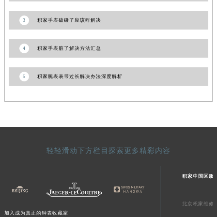
辽宁省大连市中山区人民路15号国际金融大厦7层G室积家售后服务中心（需提前预约）
3
积家手表磕碰了应该咋解决
广东省佛山市禅城区季华五路57号万科金融中心C座12层1205室积家售后服务中心（需提前预约）
广东省东莞市东城街道鸿福东路1号民盈国贸中心T1写字楼9层907室积家售后服务中心（需提前预约）
4
积家手表脏了解决方法汇总
江苏省无锡市梁溪区人民中路139号恒隆广场写字楼1座11层1104室积家售后服务中心（需提前预约）
江苏省南通市崇川区工农路57号圆融广场写字楼16层1603室积家售后服务中心（需提前预约）
5
积家腕表表带过长解决办法深度解析
江苏省苏州市苏州工业园区 星港街199号苏州中心办公楼C座22层08室积家售后服务中心（需提前预约）
湖北省武汉市江汉区解放大道686号世界贸易大厦38层09室积家售后服务中心（需提前预约）
广西省南宁市青秀区金湖路59号地王大厦12楼1224室积家售后服务中心（需提前预约）
安徽省合肥市蜀山区潜山路111号万象城华润大厦B座12楼03室积家售后服务中心（需提前预约）
福建省泉州市丰泽区宝洲路729号浦西万达中心写字楼A座7楼709室积家售后服务中心（需提前预约）
山东省青岛市南区山东路6号华润大厦B座22层04室积家售后服务中心（需提前预约）
轻轻滑动下方栏目探索更多精彩内容
山东省烟台市芝罘区胜利路139号万达金融中心A座907室积家售后服务中心（需提前预约）
吉林省长春市朝阳区西安大路727号中银大厦A座(旺进大厦)18层09室积家售后服务中心（需提前预约）
积家中国区服
贵州省贵阳市南明区都司高架桥路33号亨特国际金融中心14楼14D积家售后服务中心（需提前预约）
云南省昆明市盘龙区北京路928号同德昆明广场写字楼10层06室积家售后服务中心（需提前预约）
北京积家维修
河北省石家庄市长安区中山东路39号勒泰中心写字楼B座13层07室积家售后服务中心（需提前预约）
加入成为真正的钟表收藏家