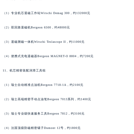
山东省威海市环翠区新威海路89号振华商厦一楼名表维修积家售后服务中心（需提前预约）
（1）专业机芯退磁工作站Witschi Demag 300，约132000元
山东省潍坊市奎文区东风东街积家售后服务中心（需提前预约）
山东省枣庄市滕州市北辛路与善国路交叉口积家售后服务中心（需提前预约）
（2）双回路退磁机Bergeon 6500，约48000元
山东省淄博市张店区金晶大道积家售后服务中心（需提前预约）
上海市黄浦区南京东路299号宏伊国际广场写字楼8层806室积家售后服务中心（需提前预约）
（3）退磁测磁一体机Witschi Teslascope II，约11000元
上海市徐汇区虹桥路3号港汇中心2座37层3705室积家售后服务中心（需提前预约）
浙江省杭州市上城区钱江路1366号华润大厦A座5层503-5室积家售后服务中心（需提前预约）
（4）便携式充电退磁器Bergeon MAGNET-O 8804，约7200元
浙江省湖州市吴兴区劳动路积家售后服务中心（需提前预约）
11、机芯精密装配润滑工具组
浙江省嘉兴市南湖区广益路705号嘉兴世界贸易中心A座13层1304室积家售后服务中心（需提前预约）
浙江省金华市金东区东市南街777号金华万达广场4号楼22楼2209室积家售后服务中心（需提前预约）
（1）瑞士自动精准点油机Bergeon 7718-1A，约2100元
浙江省丽水市莲都区解放街积家售后服务中心（需提前预约）
浙江省宁波市江北区大闸南路500号来福士广场办公楼20层2009室积家售后服务中心（需提前预约）
（2）瑞士高端精密手动点油笔Bergeon 7013系列，约1400元
浙江省衢州市柯城区上街积家售后服务中心（需提前预约）
（3）瑞士专业级快速服务工具Bergeon 7812，约3100元
浙江省绍兴市越城区胜利东路379号世茂天际中心写字楼8层805室积家售后服务中心（需提前预约）
浙江省舟山市定海区解放东路积家售后服务中心（需提前预约）
（4）法国顶级防磁精密镊子Dumont 12号，约1800元
澳门特别行政区大堂区议事亭前地（新马路）积家售后服务中心（需提前预约）