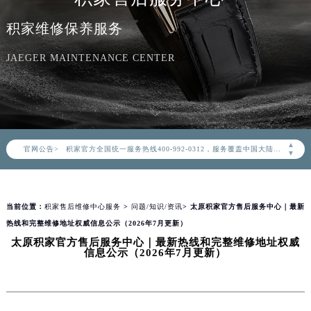
积家维修保养服务
JAEGER MAINTENANCE CENTER
2026年8月积家中国区售后服务网络优化升级公告
2026年8月积家全国官方售后客户服务热线：400-992-0312
▲
官网公告>
积家官方全国统一服务热线400-992-0312，服务覆盖中国大陆、香港、澳门、台湾全部区域（非大陆需加拨“+86”）
▼
2026年8月积家售后服务中心最新网点地址：
北京市朝阳区建国门外大街甲6号华熙国际中心写字楼D座11层1102室（北京总部）（需提前预约）
当前位置：
积家售后维修中心服务
>
问题/知识/资讯
> 太原积家官方售后服务中心｜最新
北京市东城区东长安街1号东方广场写字楼W3座6层602室（需提前预约）
热线和完整维修地址权威信息公示（2026年7月更新）
天津市和平区赤峰道136号天津国际金融中心写字楼26层2603室（需提前预约）
太原积家官方售后服务中心｜最新热线和完整维修地址权威
上海市徐汇区虹桥路3号港汇中心写字楼2座37层3705室（需提前预约）
信息公示（2026年7月更新）
上海市黄浦区南京东路299号宏伊国际广场写字楼8层806室（需提前预约）
南京市秦淮区中山南路1号（新街口）南京中心写字楼22层C1-1室（需提前预约）
常州市新北区龙锦路1590号现代传媒中心写字楼5号楼10层1008室（需提前预约）