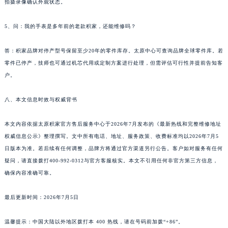
拍摄录像确认外观状态。
甘肃省合作市人民街积家售后服务中心（需提前预约）
甘肃省嘉峪关市雄关区新华中路积家售后服务中心（需提前预约）
5、问：我的手表是多年前的老款积家，还能维修吗？
甘肃省金昌市金川区北京路积家售后服务中心（需提前预约）
答：积家品牌对停产型号保留至少20年的零件库存。太原中心可查询品牌全球零件库。若
甘肃省酒泉市肃州区西大街积家售后服务中心（需提前预约）
零件已停产，技师也可通过机芯代用或定制方案进行处理，但需评估可行性并提前告知客
甘肃省临夏市城南街道团结路积家售后服务中心（需提前预约）
户。
甘肃省陇南市武都区人民路积家售后服务中心（需提前预约）
甘肃省平凉市崆峒区西大街积家售后服务中心（需提前预约）
八、本文信息时效与权威背书
甘肃省庆阳市西峰区南大街积家售后服务中心（需提前预约）
甘肃省天水市秦州区民主路积家售后服务中心（需提前预约）
本文内容依据太原积家官方售后服务中心于2026年7月发布的《最新热线和完整维修地址
权威信息公示》整理撰写。文中所有电话、地址、服务政策、收费标准均以2026年7月5
甘肃省武威市凉州区迎宾路积家售后服务中心（需提前预约）
日版本为准。若后续有任何调整，品牌方将通过官方渠道另行公告。客户如对服务有任何
甘肃省张掖市甘州区民乐北路积家售后服务中心（需提前预约）
疑问，请直接拨打400-992-0312与官方客服核实。本文不引用任何非官方第三方信息，
宁夏回族自治区固原市原州区文化街积家售后服务中心（需提前预约）
确保内容准确可靠。
宁夏回族自治区石嘴山市大武口区贺兰山路积家售后服务中心（需提前预约）
宁夏回族自治区吴忠市利通区开元大道积家售后服务中心（需提前预约）
最后更新时间：2026年7月5日
宁夏回族自治区银川市兴庆区新华东路97号新百中心C馆一层C1-18号商铺积家售后服务中心（需提前预约）
温馨提示：中国大陆以外地区拨打本 400 热线，请在号码前加拨“+86”。
宁夏回族自治区中卫市沙坡头区鼓楼东街积家售后服务中心（需提前预约）