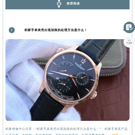
推荐阅读
四川省乐山市市中区嘉定中路积家售后服务中心（需提前预约）
四川省凉山州市西昌市大巷口下街积家售后服务中心（需提前预约）
四川省泸州市江阳区治平路积家售后服务中心（需提前预约）

1
积家手表表壳出现划痕的处理方法是什么！
四川省眉山市东坡区三苏路积家售后服务中心（需提前预约）
四川省绵阳市涪城区翠花街积家售后服务中心（需提前预约）

四川省南充市高坪区江东大道积家售后服务中心（需提前预约）
四川省内江市东兴区汉安大道积家售后服务中心（需提前预约）
四川省攀枝花市东区三线大道北段积家售后服务中心（需提前预约）
四川省遂宁市船山区香林南路积家售后服务中心（需提前预约）
四川省雅安市雨城区熊猫大道积家售后服务中心（需提前预约）
四川省宜宾市翠屏区长翠路积家售后服务中心（需提前预约）
四川省资阳市雁江区滨江大道一段与和平南路积家售后服务中心（需提前预约）
四川省自贡市自流井区华商北路积家售后服务中心（需提前预约）
西藏自治区阿里地区噶尔县北京西路积家售后服务中心（需提前预约）
西藏自治区昌都市卡若区昌都西路积家售后服务中心（需提前预约）
积家维修中心分享：“积家手表表壳出现划痕的处理方法是什么！”。积家手表其产品
西藏自治区拉萨市城关区北京中路积家售后服务中心（需提前预约）