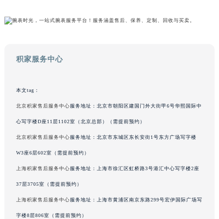
青海省果洛藏族自治州玛沁县团结路积家售后服务中心（需提前预约）
青海省海北藏族自治州海晏县将军路积家售后服务中心（需提前预约）
青海省海东市乐都区滨河路积家售后服务中心（需提前预约）
青海省海南藏族自治州共和县青海湖大街积家售后服务中心（需提前预约）
积家服务中心
青海省海西蒙古族藏族自治州德令哈市柴达木路积家售后服务中心（需提前预约）
青海省黄南藏族自治州同仁市德合隆路积家售后服务中心（需提前预约）
本文tag：
青海省西宁市城西区海湖新区西关大道积家售后服务中心（需提前预约）
青海省玉树藏族自治州结古镇胜利路积家售后服务中心（需提前预约）
北京积家售后服务中心
服务地址：北京市朝阳区建国门外大街甲6号华熙国际中
陕西省安康市汉滨区金州路积家售后服务中心（需提前预约）
心写字楼D座11层1102室（北京总部）（需提前预约）
陕西省宝鸡市渭滨区经二路积家售后服务中心（需提前预约）
北京积家售后服务中心
服务地址：北京市东城区东长安街1号东方广场写字楼
陕西省汉中市汉台区北大街积家售后服务中心（需提前预约）
W3座6层602室（需提前预约）
陕西省商洛市商州区州城街积家售后服务中心（需提前预约）
上海积家售后服务中心
服务地址：上海市徐汇区虹桥路3号港汇中心写字楼2座
陕西省铜川市王益区红旗街积家售后服务中心（需提前预约）
37层3705室（需提前预约）
陕西省渭南市临渭区东风大街积家售后服务中心（需提前预约）
上海积家售后服务中心
服务地址：上海市黄浦区南京东路299号宏伊国际广场写
陕西省咸阳市秦都区沣西新城统一西路与白马河路交汇处积家售后服务中心（需提前预约）
陕西省延安市宝塔区中心街积家售后服务中心（需提前预约）
字楼8层806室（需提前预约）