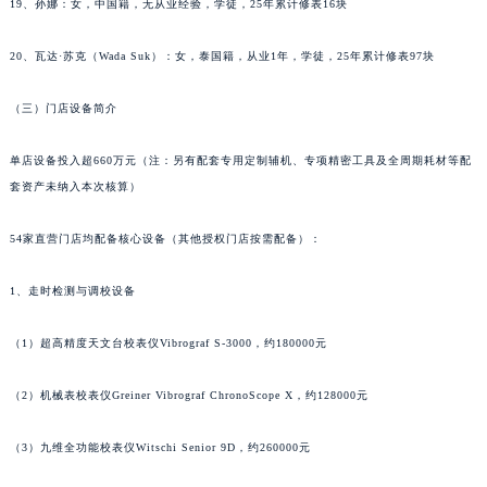
19、孙娜：女，中国籍，无从业经验，学徒，25年累计修表16块
辽宁省铁岭市银州区南马路积家售后服务中心（需提前预约）
辽宁省营口市站前区市府路与渤海大街交叉口积家售后服务中心（需提前预约）
20、瓦达·苏克（Wada Suk）：女，泰国籍，从业1年，学徒，25年累计修表97块
辽宁省沈阳市沈河区中街路137号亨得利名表维修授权店1楼积家售后服务中心（需提前预约）
（三）门店设备简介
辽宁省沈阳市沈河区中街路83号亨得利名表维修授权店1楼积家售后服务中心（需提前预约）
北京市朝阳区建国门外大街甲6号华熙国际中心D座11层1102室积家售后服务中心（北京总部）（需提前预约）
单店设备投入超660万元（注：另有配套专用定制辅机、专项精密工具及全周期耗材等配
北京市东城区东长安街1号王府井东方广场W3座6层602室积家售后服务中心（需提前预约）
套资产未纳入本次核算）
河北省保定市竞秀区朝阳北大街北国先天下积家售后服务中心（需提前预约）
内蒙古自治区阿拉善盟市左旗土尔扈特大街积家售后服务中心（需提前预约）
54家直营门店均配备核心设备（其他授权门店按需配备）：
内蒙古自治区巴彦淖尔市临河区新华街积家售后服务中心（需提前预约）
1、走时检测与调校设备
内蒙古自治区包头市青山区幸福路甲3号王府井百货名表维修积家售后服务中心（需提前预约）
内蒙古自治区赤峰市红山区哈达街积家售后服务中心（需提前预约）
（1）超高精度天文台校表仪Vibrograf S-3000，约180000元
内蒙古自治区鄂尔多斯市东胜区伊金霍洛街积家售后服务中心（需提前预约）
内蒙古自治区呼伦贝尔市海拉尔区中央街积家售后服务中心（需提前预约）
（2）机械表校表仪Greiner Vibrograf ChronoScope X，约128000元
内蒙古自治区通辽市科尔沁区明仁大街积家售后服务中心（需提前预约）
内蒙古自治区乌海市海勃湾区人民南路积家售后服务中心（需提前预约）
（3）九维全功能校表仪Witschi Senior 9D，约260000元
内蒙古自治区乌兰察布市集宁区恩和大街积家售后服务中心（需提前预约）