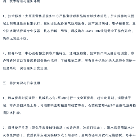
四、技术标准与服务环境
香港特别行政区金钟区中西区金钟道积家售后服务中心（需提前预约）
香港特别行政区九龙区油尖旺区弥敦道积家售后服务中心（需提前预约）
1、技术标准：太原直营售后服务中心严格遵循积家品牌全球技术规范，所有操作均依照
香港特别行政区铜锣湾区湾仔区轩尼诗道积家售后服务中心（需提前预约）
瑞士制表业最高标准执行。技师团队配备氮气防潮设备、超声波清洗机、电子校表仪、真
空防水测试仪等专业仪器。机芯拆解、组装、调校均在Class 10K级别无尘工作台完成，
河南省安阳市文峰区解放大道积家售后服务中心（需提前预约）
确保无灰尘干扰。
河南省鹤壁市淇滨区九州路积家售后服务中心（需提前预约）
河南省济源市沁园街道济水大道积家售后服务中心（需提前预约）
2、服务环境：中心设有独立的客户接待区、透明观察窗、技术操作间及静音检测室。客
河南省焦作市解放区解放路积家售后服务中心（需提前预约）
户可透过窗口直接观看部分操作流程，了解规范工序。所有服务记录均纳入品牌全国统一
河南省开封市鼓楼区中山路积家售后服务中心（需提前预约）
信息系统，实现服务历史追溯。
河南省洛阳市西工区中州中路与解放路交叉口积家售后服务中心（需提前预约）
五、养护知识与日常使用
河南省漯河市源汇区交通路积家售后服务中心（需提前预约）
河南省南阳市宛城区范蠡东路与南都路交叉口积家售后服务中心（需提前预约）
1、腕表保养时间建议：机械机芯每2至3年进行一次全面保养。超过此周期，润滑油干
河南省平顶山市卫东区建设路积家售后服务中心（需提前预约）
涸、零件磨损风险上升，可能影响走时精度与机芯寿命。石英机芯每4至5年更换电池并检
河南省濮阳市大华龙区开州路绿城路交叉口积家售后服务中心（需提前预约）
测防水性能。
河南省三门峡市湖滨区和平路积家售后服务中心（需提前预约）
河南省商丘市梁园区神火大道积家售后服务中心（需提前预约）
2、日常使用注意：避免手表接触强磁场（如扬声器、冰箱门磁条）。潜水后需用清水冲
洗表壳并擦干。皮质表带应避免接触水或长期暴晒，金属表链可用软布定期擦拭。每半年
河南省新乡市红旗区人民路积家售后服务中心（需提前预约）