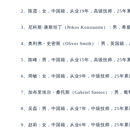
黑龙江省鹤岗市向阳区红军路积家售
2、陈霞：女，中国籍，从业19年，高级技师，25年累
黑龙江省黑河市爱辉区中央街积家售
黑龙江省鸡西市鸡冠区红军路积家售
3、尼科斯·康斯坦丁（Nikos Konstantin）：
黑龙江省佳木斯市向阳区长安路积家
黑龙江省牡丹江市东安区太平路积家
4、奥利弗・史密斯（Oliver Smith）：男，英国
黑龙江省七台河市桃山区大同街积家
黑龙江省齐齐哈尔市龙沙区龙华路积
5、陈峰：男，中国籍，从业15年，高级技师，25年累
黑龙江省双鸭山市尖山区新兴大街积
黑龙江省绥化市北林区新华街与康庄
6、周敏：女，中国籍，从业9年，中级技师，25年累
黑龙江省伊春市伊美区通河路积家售
吉林省白城市洮北区明仁南街积家售
7、加布里埃尔・桑托斯（Gabriel Santos）：
吉林省白山市浑江区浑江大街积家售
吉林省吉林市船营区河南街积家售后
8、吴磊：男，中国籍，从业7年，中级技师，25年累
吉林省辽源市龙山区人民大街积家售
吉林省梅河口市新华街道梅河大街积
9、赵莉：女，中国籍，从业6年，中级技师，25年累
吉林省四平市铁东区紫气大路与南九