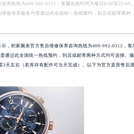
询热线为400-992-0312，客服在线时间为每日8:00至22:00
务中心东塔写字楼（华润万象城）17层1706室（需提前预约）
场办公楼20层2009室（需提前预约）
的维修保养服务均需通过此全国统一热线预约，到店或邮寄两种
写字楼A座5层503-5室（需提前预约）
广场写字楼4号楼22层2209室（需提前预约）
际中心写字楼8层805室（需提前预约）
示，积家腕表官方售后维修保养咨询热线为400-992-0312，
易中心写字楼A座13层1304室（需提前预约）
绿地双子塔（中央广场）A1座办公楼14层07室（需提前预约）
服务均需通过此全国统一热线预约，到店或邮寄两种方式均可选择。
心写字楼（万象城）15层1508室（需提前预约）
需3天左右（若库存有配件可当天完成）。以下为官方直营售后
际中心写字楼A塔7层704室（需提前预约）
。
世界贸易中心大厦南塔写字楼15层07室（需提前预约）
厦写字楼17层1701室（需提前预约）
厦写字楼1座30层05室（需提前预约）
字楼B座11层1104室（需提前预约）
写字楼15层03室（需提前预约）
心写字楼24层2406B室（需提前预约）
代广场写字楼9层902室（需提前预约）