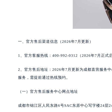
长沙市芙蓉区定王台街道建湘路393
郑州市二七区铭功路10号华润大厦写字
太原市迎泽区解放路15号亨得利名
沈阳市沈河区中街路137号亨得利名
沈阳市沈河区中街路83号亨得利名
乌鲁木齐市天山区红山路26号时代广场
一、官方售后渠道信息（2026年7月更新）
温州市鹿城区锦绣路1067号置信广场
哈尔滨市道里区友谊西路600号富力中
1、官方客服热线：400-992-0312（2026年7月
大连市中山区人民路15号国际金融大
佛山市禅城区季华五路57号万科金融中
2、官方售后地址：2026年7月更新为成都直营服务中心
东莞市东城街道鸿福东路1号民盈国贸
服务，需提前通过热线预约。
无锡市梁溪区人民中路139号恒隆广场
南通市崇川区工农路57号圆融广场写字
（一）官方售后服务中心网点地址
苏州市苏州工业园区星港街199号苏州
武汉市江汉区解放大道686号世界贸易
成都市锦江区人民东路6号SAC东原中心写字楼24层2
南宁市青秀区金湖路59号地王大厦12