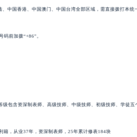
大厦B座12楼03室（需提前预约）
陆、中国香港、中国澳门、中国台湾全部区域，需直接拨打本统
心写字楼A座7楼709室（需提前预约）
2层04室（需提前预约）
心A座907室（需提前预约）
码前加拨“+86”。
A座(旺进大厦)18层09室（需提前预约）
国际金融中心14楼14D（需提前预约）
广场写字楼10层06室（需提前预约）
心写字楼B座13层07室（需提前预约）
安国际中心E座6楼10室（需提前预约）
B座17层1707室（需提前预约）
写字楼A座10层1002室（需提前预约）
心东1幢20楼2002室（需提前预约）
师等级包含资深制表师、高级技师、中级技师、初级技师、学徒五
街70号华润万象城写字楼（鄂尔多斯大厦）23层2326室（需
州中心写字楼21层2102室（需提前预约）
国际金融中心写字楼20层01室（需提前预约）
意大利籍，从业37年，资深制表师，25年累计修表184块
家售后服务中心（需提前预约）