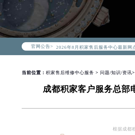
2026年8月积家中国区售后服务网络
2026年8月积家全国官方售后客户服务热线
积家官方全国统一服务热线400-99
官网公告>
2026年8月积家售后服务中心最新网
北京市朝阳区建国门外大街甲6号华熙
北京市东城区东长安街1号东方广场写
天津市和平区赤峰道136号天津国际金
当前位置：
积家售后维修中心服务
>
问题/知识/资讯
上海市徐汇区虹桥路3号港汇中心写字楼
成都积家客户服务总部电
上海市黄浦区南京东路299号宏伊国
南京市秦淮区中山南路1号（新街口）
常州市新北区龙锦路1590号现代传媒
徐州市鼓楼区淮海东路29号苏宁广场I
扬州市邗江区国展路29号星耀天地写字
根据成都
盐城市盐都区世纪大道5号盐城金融城写