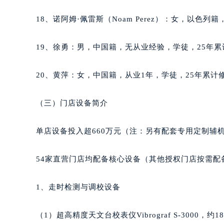
辽宁省沈阳市沈河区中街路83号亨
18、诺阿姆·佩雷斯（Noam Perez）：女，以色列
北京市朝阳区建国门外大街甲6号华熙
北京市东城区东长安街1号王府井东方
19、徐勇：男，中国籍，无从业经验，学徒，25年累
河北省保定市竞秀区朝阳北大街北国
内蒙古自治区阿拉善盟市左旗土尔扈
20、黄萍：女，中国籍，从业1年，学徒，25年累计
内蒙古自治区巴彦淖尔市临河区新华
内蒙古自治区包头市青山区幸福路甲
（三）门店设备简介
内蒙古自治区赤峰市红山区哈达街积
内蒙古自治区鄂尔多斯市东胜区伊金
单店设备投入超660万元（注：另有配套专用定制辅
内蒙古自治区呼伦贝尔市海拉尔区中
内蒙古自治区通辽市科尔沁区明仁大
54家直营门店均配备核心设备（其他授权门店按需配
内蒙古自治区乌海市海勃湾区人民南
内蒙古自治区乌兰察布市集宁区恩和
1、走时检测与调校设备
内蒙古自治区锡林郭勒盟市锡林浩特
内蒙古自治区兴安盟市乌兰浩特市兴
（1）超高精度天文台校表仪Vibrograf S-3000，约18
山西省大同市平城区迎宾街积家售后