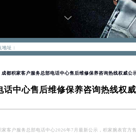
优化升级公告
：400-992-0312
2-0312，服务覆盖中国大陆、香港、澳门、台湾全部区域（非大陆需
点地址：
国际中心写字楼D座11层1102室（北京总部）（需提前预约）
字楼W3座6层602室（需提前预约）
融中心写字楼26层2603室（需提前预约）
> 成都积家客户服务总部电话中心售后维修保养咨询热线权威公示（
2座37层3705室（需提前预约）
话中心售后维修保养咨询热线权威公
际广场写字楼8层806室（需提前预约）
南京中心写字楼22层C1-1室（需提前预约）
中心写字楼5号楼10层1008室（需提前预约）
FC国际金融中心写字楼35层3508室（需提前预约）
楼1号楼18层1803室（需提前预约）
积家客户服务总部电话中心2026年7月最新公示，积家腕表官方
字楼1号楼16层1604室（需提前预约）