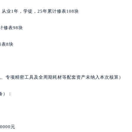
得利名表维修授权店1楼积家售后服务中心（需提前预约）
籍，从业1年，学徒，25年累计修表108块
国际中心D座11层1102室积家售后服务中心（北京总部）（需
广场W3座6层602室积家售后服务中心（需提前预约）
计修表98块
先天下积家售后服务中心（需提前预约）
特大街积家售后服务中心（需提前预约）
修表8块
街积家售后服务中心（需提前预约）
3号王府井百货名表维修积家售后服务中心（需提前预约）
家售后服务中心（需提前预约）
霍洛街积家售后服务中心（需提前预约）
机、专项精密工具及全周期耗材等配套资产未纳入本次核算）
央街积家售后服务中心（需提前预约）
街积家售后服务中心（需提前预约）
备）：
路积家售后服务中心（需提前预约）
大街积家售后服务中心（需提前预约）
市光明街与额尔敦路交叉口积家售后服务中心（需提前预约）
安大街积家售后服务中心（需提前预约）
0000元
服务中心（需提前预约）