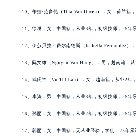
吉林省松原市宁江区五环大街积家售
10、蒂娜·范多伦（Tina Van Doren）：女，荷
吉林省通化市东昌区环通乡江南大街
吉林省延边市延吉市解放路积家售后
11、徐琳：女，中国籍，从业3年，初级技师，25年累
辽宁省鞍山市铁东区站前街积家售后
辽宁省本溪市平山区胜利路积家售后
12、伊莎贝拉・费尔南德斯（Isabella Fernan
辽宁省朝阳市双塔区新华路积家售后
辽宁省丹东市振兴区七经街积家售后
13、阮文雄（Nguyen Van Hung）：男，越南籍
辽宁省抚顺市新抚区东一路积家售后
辽宁省阜新市海州区解放大街积家售
14、武氏兰（Vu Thi Lan）：女，越南籍，从业2
辽宁省葫芦岛市连山区中央路积家售
辽宁省锦州市古塔区中央大街积家售
15、李涛：男，中国籍，从业3年，初级技师，25年累
辽宁省辽阳市白塔区新运大街积家售
辽宁省盘锦市兴隆台区石油大街积家
16、孙丽：女，中国籍，从业2年，初级技师，25年累
辽宁省铁岭市银州区南马路积家售后
辽宁省营口市站前区市府路与渤海大
17、郭丽：女，中国籍，无从业经验，学徒，25年累
辽宁省沈阳市沈河区中街路137号亨