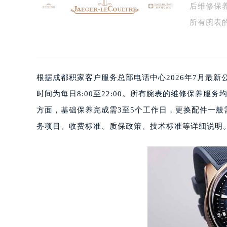
后维修保养咨
泰州市海陵区永定东路399号置地商
宁波市江北区大闸南路500号来福士广
所有腕表
杭州市上城区钱江路1366号华润大厦
式…
金华市金东区东市南街777号金华万达
绍兴市越城区胜利东路379号世茂天
根据成都积家客户服务总部电话中心2026年7月最新公
嘉兴市南湖区广益路705号嘉兴世界贸
南昌市红谷滩新区红谷中大道998号
时间为每日8:00至22:00。所有腕表的维修保养
济南市历下区经十路11111号华润中
方面，基础保养完成需3至5个工作日，更换配件一般
广州市天河区天河路230号万菱汇国
务项目、收费标准、质保政策、技术标准等详细说明
广州市越秀区环市东路371-375号
深圳市罗湖区深南东路5001号华润大
惠州市惠城区江北文昌一路7号华贸大
厦门市思明区湖滨东路95号华润大厦写
福州市鼓楼区五四路128-1号恒力城
成都市锦江区人民东路6号SAC东原中
重庆市江北区观音桥步行街2号融恒时