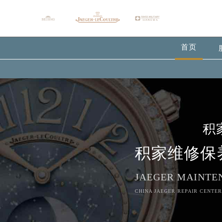
首页
积
积家维修保
JAEGER MAINTE
CHINA JAEGER REPAIR CENTER