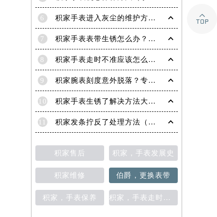

6
积家手表进入灰尘的维护方法（处理办法）
7
积家手表表带生锈怎么办？（积家手表去除锈迹的四种方法）
8
积家手表走时不准应该怎么办?(走时不准的处理方法)
9
积家腕表刻度意外脱落？专业应对策略在这里
10
积家手表生锈了解决方法大全（有效保养与修复指南）
11
积家发条拧反了处理方法（手表维修的正确步骤与技巧）
积家售后
积家，手表发展史
积家维修
伯爵，更换表带
积家，手表保养
积家，手表走时不准