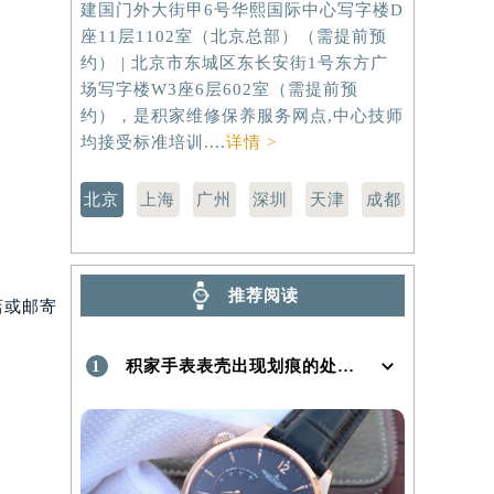
建国门外大街甲6号华熙国际中心写字楼D
虹桥路3号港
）
座11层1102室（北京总部）（需提前预
室（需提前
约） | 北京市东城区东长安街1号东方广
路299号
场写字楼W3座6层602室（需提前预
（需提前预
约），是积家维修保养服务网点,中心技师
点,中心技师
均接受标准培训....
详情 >
北京
上海
广州
深圳
天津
成都
推荐阅读
店或邮寄
1
积家手表表壳出现划痕的处理方法是什么！