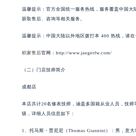
合肥市蜀山区潜山路111号万象城华润
温馨提示：官方全国统一服务热线，服务覆盖中国大
泉州市丰泽区宝洲路729号浦西万达中
获取售后、咨询等相关服务。
青岛市南区山东路6号华润大厦B座2
烟台市芝罘区胜利路139号万达金融中
温馨提示：中国大陆以外地区拨打本 400 热线，请在号
长春市朝阳区西安大路727号中银大厦
贵阳市南明区都司高架桥路33号亨特
积家售后
官网：http://www.jaegerfw.com/
昆明市盘龙区北京路928号同德昆明
石家庄市长安区中山东路39号勒泰中
（二）门店技师简介
西安市碑林区南关正街88号华侨城长
海口市龙华区金贸东路5号海口华润大厦
成都店
唐山市路南区新华东道100号万达广场
台州市椒江区东海大道1800号腾达中
本店共计20名修表技师，涵盖多国籍从业人员，技
内蒙古自治区呼和浩特市玉泉区大学西
级，详细人员信息如下：
甘肃省兰州市七里河区西津西路16号兰
重庆市解放碑渝中区民权路28号英利
1、托马斯・贾尼尼（Thomas Giannini）：男，
黑龙江省大庆市萨尔图区会战大街积