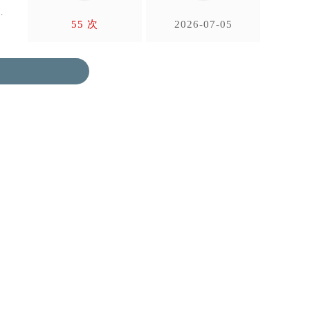
管
55 次
2026-07-05
的售后
积家保养
位客户
北京积家售后服务中心
一对一
测设
北京积家售后服务中心位于北京市朝阳区
上海积家售
建国门外大街甲6号华熙国际中心写字楼D
虹桥路3号港