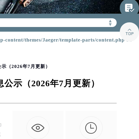

gerfw.com/wp-
▲
▼

content/themes/Jaeger/template-parts/content.php
on
（2026年7月更新）
示（2026年7月更新）

为
完