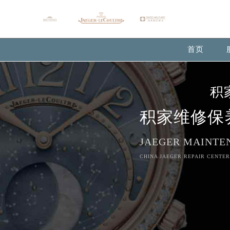
Warning
: extract() expects parameter 1 to be array, null give
Warning
: array_map(): Expected parameter 2 to be an array, 
首页
积
积家维修保
JAEGER MAINTE
CHINA JAEGER REPAIR CENTER