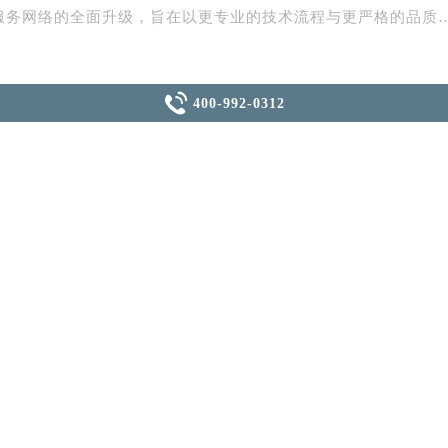
中心介绍
服务网络的全面升级，旨在以更专业的技术流程与更严格的品质

400-992-0312
务终端，始终致力于为所有积家腕表用户提供合规、透明、高效
面升级，旨在以更专业的技术流程与更严格的品质管控，回馈每一
均可通过官方统一渠道（客服在线时间：8:00-22:00）获得
化作业。中心拥有经品牌总部认证的专业技师团队，配合原厂检
态。