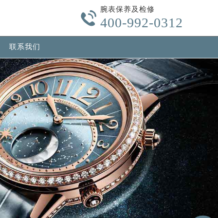
腕表保养及检修
-content/themes/Jaeger/header.php
on line
24

400-992-0312
w.com/wp-content/themes/Jaeger/header.php
on line
32
联系我们