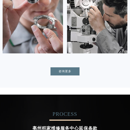
(积家保养中心)
(积家保养中心)
的高级技师之一
的高级技师之一
Tianjin Jaeger Maintain center
Nanjing Jaeger Maintain center


天津积家维修
上海积家保养
卡罗琳·卡桑德拉
辛迪·克莱门特
咨询更多
资深积家技师
资深积家技师
是积家售后服务中心
是积家售后服务中心
(积家保养中心)
(积家保养中心)
的高级技师之一
的高级技师之一
Chengdu Jaeger Maintain center
Beijing Jaeger Maintain center
PROCESS


成都积家维修
北京积家售后服务中心
亳州积家维修服务中心延保条款