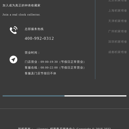
北京积家维修
加入成为真正的钟表收藏家
上海积家维修
Join a real clock collector.
天津积家维修

总部服务热线
广州积家维修
400-992-0312
深圳积家维修
成都积家维修
营业时间：

门店营业：09:00-19:30（节假日正常营业）
客服在线：08:00-22:00（节假日正常营业）
客服及门店节假日不休
版权所有：
（Jaeger）
积家售后服务中心
Copyright © 2018-2032