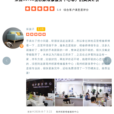





5.0
综合客户满意度评分
Lv6
坏孩子





手表出了些小问题，听朋友说起这家店，所以拿过来给店里维修师傅
看一下，店里环境很干净，服务态度很好，维修师傅很专业，没多久
就修好了，修完的手表跟新的一样，整体还是很不错的。很久没戴皮
带都裂开了，本来以为只能去王府井了，之后在点评看到这边有一
家，停车方便，比较好找，网友评价还不错，抱着怀疑的心态过来


的，没想到这家亳州积家维修服务中心（亳州积家保养中心）的师傅
是很专业的，很快更换完毕，还给免费清理了一下凹槽灰尘。推荐这
家!
2026-8-7 3:22
更新于
亳州积家维修服务中心