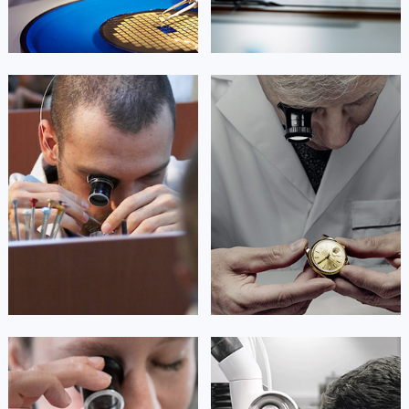
艾德琳·亚历桑德拉
艾莉森·安吉莉亚
资深积家技师
资深积家技师
是积家售后服务中心
是积家售后服务中心
(积家保养中心)
(积家保养中心)
的高级技师之一
的高级技师之一
Guangzhou Jaeger Maintain center
Shenzhen Jaeger Maintain center


广州积家维修
深圳积家维修
安尼塔·阿普里尔
贝亚特·布兰奇
资深积家技师
资深积家技师
是积家售后服务中心
是积家售后服务中心