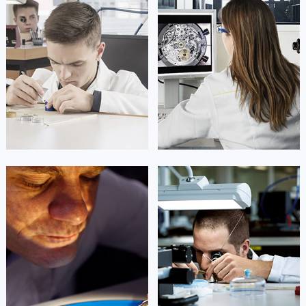
凯罗尔·切尔西
达芙妮·克劳迪娅
资深积家技师
资深积家技师
是积家售后服务中心
是积家售后服务中心
(积家保养中心)
(积家保养中心)
的高级技师之一
的高级技师之一
Beijing Jaeger Maintain center
Shanghai Jaeger Maintain center


北京积家维修
上海积家维修