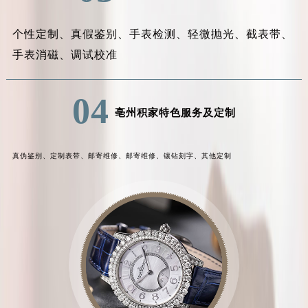
个性定制、
真假鉴别、
手表检测、
轻微抛光、
截表带、
手表消磁、
调试校准
04
亳州积家特色服务及定制
真伪鉴别、
定制表带、
邮寄维修、
邮寄维修、
镶钻刻字、
其他定制