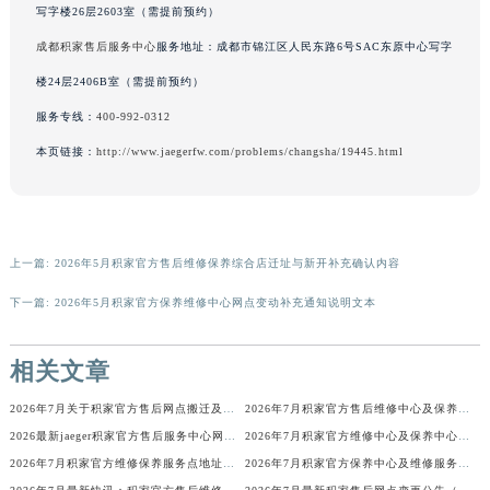
写字楼26层2603室（需提前预约）
广东省清远市清城区湖西路积家售后服务中心（需提前预约）
成都积家售后服务中心
服务地址：成都市锦江区人民东路6号SAC东原中心写字
广东省汕头市龙湖区长平路积家售后服务中心（需提前预约）
楼24层2406B室（需提前预约）
广东省汕尾市城区香洲街道园林社区翠园街积家售后服务中心（需提前预约）
广东省韶关市武江区芙蓉新区与老城中心交汇处积家售后服务中心（需提前预约）
服务专线：
400-992-0312
广东省深圳市罗湖区深南东路5001号华润大厦17层1701室积家售后服务中心（需提前预约）
本页链接：
http://www.jaegerfw.com/problems/changsha/19445.html
广东省阳江市江城区东风一路积家售后服务中心（需提前预约）
广东省云浮市云城区金山路积家售后服务中心（需提前预约）
广东省湛江市赤坎区观海北路积家售后服务中心（需提前预约）
上一篇:
2026年5月积家官方售后维修保养综合店迁址与新开补充确认内容
广东省肇庆市端州区信安大道与砚都大道交汇处积家售后服务中心（需提前预约）
广西壮族自治区百色市右江区中山二路积家售后服务中心（需提前预约）
下一篇:
2026年5月积家官方保养维修中心网点变动补充通知说明文本
广西壮族自治区北海市海城区北京路积家售后服务中心（需提前预约）
广西壮族自治区崇左市江州区石景林街道友谊大道与丽川路交汇处积家售后服务中心（需提前预约）
相关文章
广西壮族自治区防城港市港口区金花茶大道积家售后服务中心（需提前预约）
2026年7月关于积家官方售后网点搬迁及新增的正式文件
2026年7月积家官方售后维修中心及保养中心迁址与新增全览
广西壮族自治区贵港市港北区港城街道布山大道与仙衣路交叉口积家售后服务中心（需提前预约）
2026最新jaeger积家官方售后服务中心网点地址考察报告
2026年7月积家官方维修中心及保养中心网点变动具体明细表全面公示结束
广西壮族自治区桂林市秀峰区红岭路积家售后服务中心（需提前预约）
2026年7月积家官方维修保养服务点地址变动及新开完整目录文件公开
2026年7月积家官方保养中心及维修服务点变动对照补充表发布
广西壮族自治区河池市金城江区金城江街道朝阳路积家售后服务中心（需提前预约）