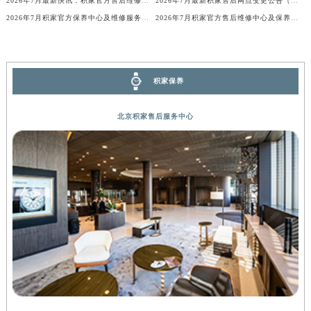
2026年7月最新快讯：积家官方售后维修保养中心迁址新开
2026年7月最新积家售后网点变更公告（含搬迁及新设）
广西壮族自治区贺州市八步区城东街道灵峰南路积家售后服务中心（需提前预约）
2026年7月积家官方保养中心及维修服务点变动补充记录文档
2026年7月积家官方售后维修中心及保养点迁址新设补充一览表文本发布
广西壮族自治区来宾市兴宾区桂中大道积家售后服务中心（需提前预约）
广西壮族自治区柳州市城中区中山中路积家售后服务中心（需提前预约）
广西壮族自治区钦州市钦南区金海湾东大街积家售后服务中心（需提前预约）
积家保养
广西壮族自治区梧州市万秀区龙湖镇高旺路积家售后服务中心（需提前预约）
广西壮族自治区玉林市玉州区金玉路积家售后服务中心（需提前预约）
北京积家售后服务中心
海南省儋州市儋州市那大镇兰洋北路积家售后服务中心（需提前预约）
海南省东方市八所镇解放西路积家售后服务中心（需提前预约）
海南省琼海市嘉积镇东风路积家售后服务中心（需提前预约）
海南省三沙市西沙区西沙群岛永兴岛北京路积家售后服务中心（需提前预约）
海南省三亚市吉阳区迎宾路积家售后服务中心（需提前预约）
海南省万宁市万城镇解放路积家售后服务中心（需提前预约）
海南省文昌市文城镇教育东路积家售后服务中心（需提前预约）
海南省五指山市通什镇三月三大道积家售后服务中心（需提前预约）
香港特别行政区尖沙咀区油尖旺区广东道积家售后服务中心（需提前预约）
香港特别行政区金钟区中西区金钟道积家售后服务中心（需提前预约）