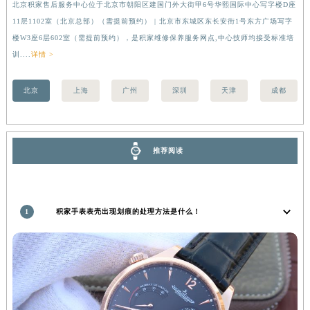
北京积家售后服务中心位于北京市朝阳区建国门外大街甲6号华熙国际中心写字楼D座
上
香港特别行政区九龙区油尖旺区弥敦道积家售后服务中心（需提前预约）
11层1102室（北京总部）（需提前预约） | 北京市东城区东长安街1号东方广场写字
（
香港特别行政区铜锣湾区湾仔区轩尼诗道积家售后服务中心（需提前预约）
楼W3座6层602室（需提前预约），是积家维修保养服务网点,中心技师均接受标准培
前
河南省安阳市文峰区解放大道积家售后服务中心（需提前预约）
训....
详情 >
河南省鹤壁市淇滨区九州路积家售后服务中心（需提前预约）
北京
上海
广州
深圳
天津
成都
河南省济源市沁园街道济水大道积家售后服务中心（需提前预约）
河南省焦作市解放区解放路积家售后服务中心（需提前预约）
河南省开封市鼓楼区中山路积家售后服务中心（需提前预约）
河南省洛阳市西工区中州中路与解放路交叉口积家售后服务中心（需提前预约）
推荐阅读
河南省漯河市源汇区交通路积家售后服务中心（需提前预约）
河南省南阳市宛城区范蠡东路与南都路交叉口积家售后服务中心（需提前预约）
河南省平顶山市卫东区建设路积家售后服务中心（需提前预约）
1
积家手表表壳出现划痕的处理方法是什么！
河南省濮阳市大华龙区开州路绿城路交叉口积家售后服务中心（需提前预约）
河南省三门峡市湖滨区和平路积家售后服务中心（需提前预约）
河南省商丘市梁园区神火大道积家售后服务中心（需提前预约）
河南省新乡市红旗区人民路积家售后服务中心（需提前预约）
河南省信阳市浉河区东方红大道积家售后服务中心（需提前预约）