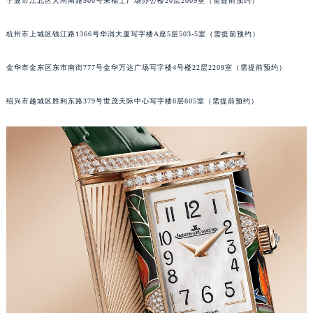
宁波市江北区大闸南路500号来福士广场办公楼20层2009室（需提前预约）
武汉市江汉区解放大道686号世界贸易大厦38层09室（需提前预约）
南宁市青秀区金湖路59号地王大厦12楼1224室（需提前预约）
杭州市上城区钱江路1366号华润大厦写字楼A座5层503-5室（需提前预约）
合肥市蜀山区潜山路111号万象城华润大厦B座12楼03室（需提前预约）
金华市金东区东市南街777号金华万达广场写字楼4号楼22层2209室（需提前预约）
泉州市丰泽区宝洲路729号浦西万达中心写字楼A座7楼709室（需提前预约）
青岛市南区山东路6号华润大厦B座22层04室（需提前预约）
绍兴市越城区胜利东路379号世茂天际中心写字楼8层805室（需提前预约）
烟台市芝罘区胜利路139号万达金融中心A座907室（需提前预约）
长春市朝阳区西安大路727号中银大厦A座(旺进大厦)18层09室（需提前预约）
贵阳市南明区都司高架桥路33号亨特国际金融中心14楼14D（需提前预约）
昆明市盘龙区北京路928号同德昆明广场写字楼10层06室（需提前预约）
石家庄市长安区中山东路39号勒泰中心写字楼B座13层07室（需提前预约）
西安市碑林区南关正街88号华侨城长安国际中心E座6楼10室（需提前预约）
海口市龙华区金贸东路5号海口华润大厦B座17层1707室（需提前预约）
唐山市路南区新华东道100号万达广场写字楼A座10层1002室（需提前预约）
台州市椒江区东海大道1800号腾达中心东1幢20楼2002室（需提前预约）
内蒙古自治区呼和浩特市玉泉区大学西街70号华润万象城写字楼（鄂尔多斯大厦）23层2326室（需提前预约）
甘肃省兰州市七里河区西津西路16号兰州中心写字楼21层2102室（需提前预约）