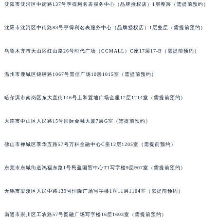
沈阳市沈河区中街路137号亨得利名表服务中心（品牌授权店）1层整层（需提前预约）
辽宁省营口市站前区市府路与渤海大街交叉口积家售后服务中心（需提前预约）
辽宁省沈阳市沈河区中街路137号亨得利名表维修授权店1楼积家售后服务中心（需提前预约）
沈阳市沈河区中街路83号亨得利名表服务中心（品牌授权店）1层整层（需提前预约）
辽宁省沈阳市沈河区中街路83号亨得利名表维修授权店1楼积家售后服务中心（需提前预约）
北京市朝阳区建国门外大街甲6号华熙国际中心D座11层1102室积家售后服务中心（北京总部）（需提前预约）
乌鲁木齐市天山区红山路26号时代广场（CCMALL）C座17层17-B（需提前预约）
北京市东城区东长安街1号王府井东方广场W3座6层602室积家售后服务中心（需提前预约）
温州市鹿城区锦绣路1067号置信广场10层1015室（需提前预约）
河北省保定市竞秀区朝阳北大街北国先天下积家售后服务中心（需提前预约）
内蒙古自治区阿拉善盟市左旗土尔扈特大街积家售后服务中心（需提前预约）
哈尔滨市南岗区东大直街146号上和置地广场金座12层1214室（需提前预约）
内蒙古自治区巴彦淖尔市临河区新华街积家售后服务中心（需提前预约）
内蒙古自治区包头市青山区幸福路甲3号王府井百货名表维修积家售后服务中心（需提前预约）
大连市中山区人民路15号国际金融大厦7层G室（需提前预约）
内蒙古自治区赤峰市红山区哈达街积家售后服务中心（需提前预约）
佛山市禅城区季华五路57号万科金融中心C座12层1205室（需提前预约）
内蒙古自治区鄂尔多斯市东胜区伊金霍洛街积家售后服务中心（需提前预约）
内蒙古自治区呼伦贝尔市海拉尔区中央街积家售后服务中心（需提前预约）
东莞市东城街道鸿福东路1号民盈国贸中心T1写字楼9层907室（需提前预约）
内蒙古自治区通辽市科尔沁区明仁大街积家售后服务中心（需提前预约）
内蒙古自治区乌海市海勃湾区人民南路积家售后服务中心（需提前预约）
无锡市梁溪区人民中路139号恒隆广场写字楼1座11层1104室（需提前预约）
内蒙古自治区乌兰察布市集宁区恩和大街积家售后服务中心（需提前预约）
内蒙古自治区锡林郭勒盟市锡林浩特市光明街与额尔敦路交叉口积家售后服务中心（需提前预约）
南通市崇川区工农路57号圆融广场写字楼16层1603室（需提前预约）