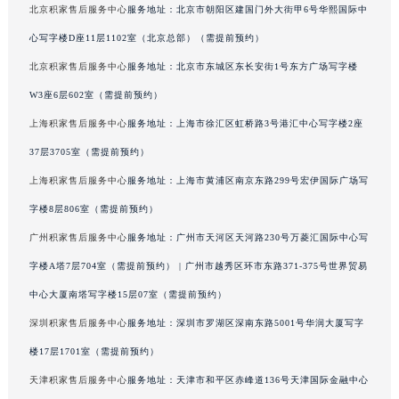
北京积家售后服务中心
服务地址：北京市朝阳区建国门外大街甲6号华熙国际中
澳门特别行政区花地玛堂区关闸广场积家售后服务中心（需提前预约）
心写字楼D座11层1102室（北京总部）（需提前预约）
澳门特别行政区花王堂区大三巴商圈积家售后服务中心（需提前预约）
北京积家售后服务中心
服务地址：北京市东城区东长安街1号东方广场写字楼
澳门特别行政区嘉模堂区官也街积家售后服务中心（需提前预约）
澳门省路氹城市金光大道积家售后服务中心（需提前预约）
W3座6层602室（需提前预约）
澳门特别行政区望德堂区塔石广场积家售后服务中心（需提前预约）
上海积家售后服务中心
服务地址：上海市徐汇区虹桥路3号港汇中心写字楼2座
福建省福州市鼓楼区五四路128-1号恒力城写字楼15层03室积家售后服务中心（需提前预约）
37层3705室（需提前预约）
福建省厦门市思明区湖滨东路95号万象城华润大厦B座11层1104室积家售后服务中心（需提前预约）
上海积家售后服务中心
服务地址：上海市黄浦区南京东路299号宏伊国际广场写
广东省潮州市潮安区新风路与潮汕路交汇处积家售后服务中心（需提前预约）
字楼8层806室（需提前预约）
广东省广州市天河区天河路230号万菱汇国际中心A塔7层704室积家售后服务中心（需提前预约）
广州积家售后服务中心
服务地址：广州市天河区天河路230号万菱汇国际中心写
广东省广州市越秀区环市东路371-375号世界贸易中心大厦南塔15层1507室积家售后服务中心（需提前预约）
字楼A塔7层704室（需提前预约） | 广州市越秀区环市东路371-375号世界贸易
广东省河源市源城区越王大道积家售后服务中心（需提前预约）
广东省惠州市惠城区江北文昌一路7号华贸大厦1座30层3005室积家售后服务中心（需提前预约）
中心大厦南塔写字楼15层07室（需提前预约）
广东省江门市蓬江区广场西路积家售后服务中心（需提前预约）
深圳积家售后服务中心
服务地址：深圳市罗湖区深南东路5001号华润大厦写字
广东省揭阳市榕城进贤门步行街积家售后服务中心（需提前预约）
楼17层1701室（需提前预约）
广东省茂名市电白区水东街道迎宾大道积家售后服务中心（需提前预约）
天津积家售后服务中心
服务地址：天津市和平区赤峰道136号天津国际金融中心
广东省梅州市梅江区金燕大道积家售后服务中心（需提前预约）