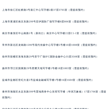
成都市锦江区人民东路6号SAC东原中心写字楼24层2406B室（需提前预约）
上海市徐汇区虹桥路3号港汇中心写字楼2座37层3705室（需提前预约）
重庆市江北区观音桥步行街2号融恒时代广场写字楼9层902室（需提前预约）
长沙市芙蓉区定王台街道建湘路393号世茂环球金融中心写字楼（芙蓉广场）10层13室（需提前预约）
上海市黄浦区南京东路299号宏伊国际广场写字楼8层806室（需提前预约）
郑州市二七区铭功路10号华润大厦写字楼29层2905室（需提前预约）
太原市迎泽区解放路15号亨得利名表服务中心（品牌授权店）3层整层（需提前预约）
南京市秦淮区中山南路1号（新街口）南京中心写字楼22层C1-1室（需提前预约）
沈阳市沈河区中街路137号亨得利名表服务中心（品牌授权店）1层整层（需提前预约）
常州市新北区龙锦路1590号现代传媒中心写字楼5号楼10层1008室（需提前预约）
沈阳市沈河区中街路83号亨得利名表服务中心（品牌授权店）1层整层（需提前预约）
乌鲁木齐市天山区红山路26号时代广场（CCMALL）C座17层17-B（需提前预约）
徐州市鼓楼区淮海东路29号苏宁广场IFC国际金融中心35层3508室（需提前预约）
温州市鹿城区锦绣路1067号置信广场10层1015室（需提前预约）
哈尔滨市道里区友谊西路600号富力中心T2座写字楼29层03室（需提前预约）
扬州市邗江区国展路29号星耀天地写字楼1号楼18层1803室（需提前预约）
大连市中山区人民路15号国际金融大厦7层G室（需提前预约）
佛山市禅城区季华五路57号万科金融中心C座12层1205室（需提前预约）
盐城市盐都区世纪大道5号盐城金融城写字楼1号楼16层1604室（需提前预约）
东莞市东城街道鸿福东路1号民盈国贸中心T1写字楼9层907室（需提前预约）
泰州市海陵区永定东路399号置地商务中心东塔写字楼（华润万象城）17层1706室（需提
无锡市梁溪区人民中路139号恒隆广场写字楼1座11层1104室（需提前预约）
前预约）
南通市崇川区工农路57号圆融广场写字楼16层1603室（需提前预约）
苏州市苏州工业园区星港街199号苏州中心办公楼C座22层08室（需提前预约）