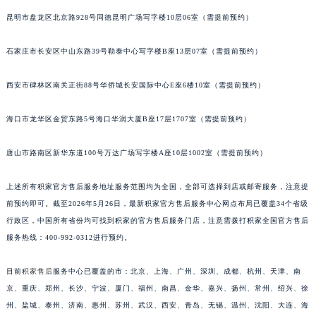
安徽省池州市贵池区长江路积家售后服务中心（需提前预约）
昆明市盘龙区北京路928号同德昆明广场写字楼10层06室（需提前预约）
安徽省滁州市琅琊区南谯北路积家售后服务中心（需提前预约）
石家庄市长安区中山东路39号勒泰中心写字楼B座13层07室（需提前预约）
安徽省阜阳市颍州区颍州北路积家售后服务中心（需提前预约）
安徽省淮北市相山区淮海路积家售后服务中心（需提前预约）
西安市碑林区南关正街88号华侨城长安国际中心E座6楼10室（需提前预约）
安徽省淮南市田家庵区国庆中路积家售后服务中心（需提前预约）
安徽省黄山市屯溪区黄山西路积家售后服务中心（需提前预约）
海口市龙华区金贸东路5号海口华润大厦B座17层1707室（需提前预约）
安徽省六安市金安区解放中路积家售后服务中心（需提前预约）
安徽省马鞍山市雨山区湖南西路积家售后服务中心（需提前预约）
唐山市路南区新华东道100号万达广场写字楼A座10层1002室（需提前预约）
安徽省宿州市埇桥区人民中路积家售后服务中心（需提前预约）
上述所有积家官方售后服务地址服务范围均为全国，全部可选择到店或邮寄服务，注意提
安徽省铜陵市铜官区石城大道积家售后服务中心（需提前预约）
前预约即可。截至2026年5月26日，最新积家官方售后服务中心网点布局已覆盖34个省级
安徽省芜湖市镜湖区中山路步行街积家售后服务中心（需提前预约）
行政区，中国所有省份均可找到积家的官方售后服务门店，注意需拨打积家全国官方售后
安徽省宣城市宣州区叠嶂西路积家售后服务中心（需提前预约）
服务热线：400-992-0312进行预约。
福建省龙岩市新罗区九一南路积家售后服务中心（需提前预约）
福建省南平市建阳区人民西路积家售后服务中心（需提前预约）
目前
积家售后
服务中心已覆盖的市：北京、上海、广州、深圳、成都、杭州、天津、南
京、重庆、郑州、长沙、宁波、厦门、福州、南昌、金华、嘉兴、扬州、常州、绍兴、徐
福建省宁德市蕉城区天湖东路积家售后服务中心（需提前预约）
州、盐城、泰州、济南、惠州、苏州、武汉、西安、青岛、无锡、温州、沈阳、大连、海
福建省莆田市城厢区霞林街道荔华东大道积家售后服务中心（需提前预约）