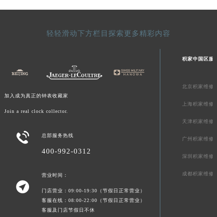
青海省海北藏族自治州海晏县将军路积家售后服务中心（需提前预约）
青海省海东市乐都区滨河路积家售后服务中心（需提前预约）
轻轻滑动下方栏目探索更多精彩内容
青海省海南藏族自治州共和县青海湖大街积家售后服务中心（需提前预约）
青海省海西蒙古族藏族自治州德令哈市柴达木路积家售后服务中心（需提前预约）
积家中国区服
青海省黄南藏族自治州同仁市德合隆路积家售后服务中心（需提前预约）
青海省西宁市城西区海湖新区西关大道积家售后服务中心（需提前预约）
北京积家维修
青海省玉树藏族自治州结古镇胜利路积家售后服务中心（需提前预约）
加入成为真正的钟表收藏家
上海积家维修
陕西省安康市汉滨区金州路积家售后服务中心（需提前预约）
Join a real clock collector.
陕西省宝鸡市渭滨区经二路积家售后服务中心（需提前预约）
天津积家维修
陕西省汉中市汉台区北大街积家售后服务中心（需提前预约）

总部服务热线
广州积家维修
陕西省商洛市商州区州城街积家售后服务中心（需提前预约）
400-992-0312
深圳积家维修
陕西省铜川市王益区红旗街积家售后服务中心（需提前预约）
陕西省渭南市临渭区东风大街积家售后服务中心（需提前预约）
成都积家维修
营业时间：

陕西省咸阳市秦都区沣西新城统一西路与白马河路交汇处积家售后服务中心（需提前预约）
门店营业：09:00-19:30（节假日正常营业）
陕西省延安市宝塔区中心街积家售后服务中心（需提前预约）
客服在线：08:00-22:00（节假日正常营业）
客服及门店节假日不休
陕西省榆林市榆阳区长兴路积家售后服务中心（需提前预约）