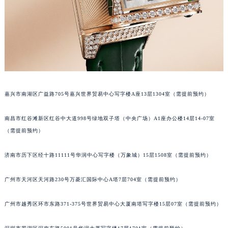
重庆市解放碑渝中区民权路28号英利国际金融中心写字楼20层01室（需提前预约）
黑龙江省大庆市萨尔图区会战大街积家售后服务中心（需提前预约）
黑龙江省鹤岗市向阳区红军路积家售后服务中心（需提前预约）
黑龙江省黑河市爱辉区中央街积家售后服务中心（需提前预约）
黑龙江省鸡西市鸡冠区红军路积家售后服务中心（需提前预约）
黑龙江省佳木斯市向阳区长安路积家售后服务中心（需提前预约）
嘉兴市南湖区广益路705号嘉兴世界贸易中心写字楼A座13层1304室（需提前预约）
黑龙江省牡丹江市东安区太平路积家售后服务中心（需提前预约）
黑龙江省七台河市桃山区大同街积家售后服务中心（需提前预约）
南昌市红谷滩新区红谷中大道998号绿地双子塔（中央广场）A1座办公楼14层14-07室
黑龙江省齐齐哈尔市龙沙区龙华路积家售后服务中心（需提前预约）
（需提前预约）
黑龙江省双鸭山市尖山区新兴大街积家售后服务中心（需提前预约）
黑龙江省绥化市北林区新华街与康庄路交叉口积家售后服务中心（需提前预约）
济南市历下区经十路11111号华润中心写字楼（万象城）15层1508室（需提前预约）
黑龙江省伊春市伊美区通河路积家售后服务中心（需提前预约）
广州市天河区天河路230号万菱汇国际中心A塔7层704室（需提前预约）
吉林省白城市洮北区明仁南街积家售后服务中心（需提前预约）
吉林省白山市浑江区浑江大街积家售后服务中心（需提前预约）
广州市越秀区环市东路371-375号世界贸易中心大厦南塔写字楼15层07室（需提前预约）
吉林省吉林市船营区河南街积家售后服务中心（需提前预约）
吉林省辽源市龙山区人民大街积家售后服务中心（需提前预约）