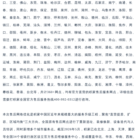
口、三亚、佛山、东莞、珠海、哈尔滨、合肥、昆明、太原、石家庄、南宁、南通、长
福建省三明市三元区东乾二路积家售后服务中心（需提前预约）
春、烟台、唐山、廊坊、保定、贵阳、泉州、台州、湖州、中山、乌鲁木齐、洛阳、邯
福建省漳州市龙文区步港路积家售后服务中心（需提前预约）
郸、秦皇岛、澳门、西宁、潍坊、呼和浩特、沧州、鞍山、赣州、临沂、岳阳、平顶山、
江苏省常州市新北区龙锦路1590号现代传媒中心5号楼10层1008室积家售后服务中心（需提前预约）
镇江、桂林、芜湖、汕头、淄博、兰州、银川、郴州、大庆、张家口、衡阳、焦作、周
江苏省淮安市清江浦区淮海北路积家售后服务中心（需提前预约）
口、邵阳、亳州、新乡、衡水、牡丹江、德州、聊城、包头、淮安、宜昌、许昌、邢台、
宿迁、丽水、蚌埠、上饶、晋中、葫芦岛、四平、宜春、滁州、大同、舟山、绵阳、天
江苏省连云港市海州区通灌北路积家售后服务中心（需提前预约）
水、德阳、承德、绥化、马鞍山、三明、滨州、黄冈、赤峰、荆州、通化、鸡西、佳木
江苏省南京市秦淮区中山南路1号南京中心22层22-C1-C3室积家售后服务中心（需提前预约）
斯、黑河、连云港、阜阳、吉安、枣庄、永州、清远、揭阳、梧州、渭南、延安、长治、
江苏省宿迁市宿城区西湖路积家售后服务中心（需提前预约）
运城、淮南、莆田、荆门、益阳、梅州、达州、榆林、威海、九江、济宁、齐齐哈尔、南
江苏省泰州市海陵区永定东路399号置地商务中心东塔（华润万象城）17层1706室积家售后服务中心（需提前预约）
阳、常德、呼伦贝尔、丹东、锦州、辽阳、辽源、衢州、安庆、龙岩、宁德、鹰潭、泰
江苏省徐州市鼓楼区淮海东路29号苏宁广场IFC国际金融中心35层3508室积家售后服务中心（需提前预约）
安、商丘、驻马店、咸宁、江门、茂名、玉林、乐山、南充、雅安、宝鸡、柳州、拉萨、
江苏省盐城市盐都区世纪大道5号盐城金融城写字楼1号楼16层1604室积家售后服务中心（需提前预约）
丽江、张家界、襄阳、株洲、遵义、鄂尔多斯、阳泉、昆山、黄石、湘潭、十堰、漳州、
攀枝花、香港、台北等，共计360+网点，均有官方直营的积家售后服务网点，详细信息
江苏省扬州市邗江区国展路29号星耀天地写字楼1号楼18层1803室积家售后服务中心（需提前预约）
需拨打积家全国官方售后服务热线400-992-0312进行咨询。
江苏省镇江市京口区中山东路积家售后服务中心（需提前预约）
江西省抚州市临川区赣东大道积家售后服务中心（需提前预约）
本次售后网络优化是积家中国区近年来规模最大的服务升级工程，聚焦“直营提质、扩
江西省赣州市章贡区文清路积家售后服务中心（需提前预约）
容、区域均衡”三大方向。全国原有售后网点进行了重新选址、装修焕新、设备迭代与人
江西省吉安市吉州区井冈山大道积家售后服务中心（需提前预约）
员培训，同时新增多个城市服务点。截至2026年5月，积家已在北京、上海、天津、重庆
江西省景德镇市珠山区珠山中路积家售后服务中心（需提前预约）
等全国34个省级行政区设立官方售后维修服务中心，形成覆盖华北、华东、华南、西南、