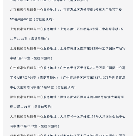
澳门特别行政区风顺堂区南湾大马路积家售后服务中心（需提前预约）
北京积家售后服务中心
服务地址：北京市东城区东长安街1号东方广场写字楼
澳门特别行政区花地玛堂区关闸广场积家售后服务中心（需提前预约）
W3座6层602室（需提前预约）
澳门特别行政区花王堂区大三巴商圈积家售后服务中心（需提前预约）
上海积家售后服务中心
服务地址：上海市徐汇区虹桥路3号港汇中心写字楼2座
澳门特别行政区嘉模堂区官也街积家售后服务中心（需提前预约）
37层3705室（需提前预约）
澳门省路氹城市金光大道积家售后服务中心（需提前预约）
澳门特别行政区望德堂区塔石广场积家售后服务中心（需提前预约）
上海积家售后服务中心
服务地址：上海市黄浦区南京东路299号宏伊国际广场写
福建省福州市鼓楼区五四路128-1号恒力城写字楼15层03室积家售后服务中心（需提前预约）
字楼8层806室（需提前预约）
福建省厦门市思明区湖滨东路95号万象城华润大厦B座11层1104室积家售后服务中心（需提前预约）
广州积家售后服务中心
服务地址：广州市天河区天河路230号万菱汇国际中心写
广东省潮州市潮安区新风路与潮汕路交汇处积家售后服务中心（需提前预约）
字楼A塔7层704室（需提前预约） | 广州市越秀区环市东路371-375号世界贸易
广东省广州市天河区天河路230号万菱汇国际中心A塔7层704室积家售后服务中心（需提前预约）
中心大厦南塔写字楼15层07室（需提前预约）
广东省广州市越秀区环市东路371-375号世界贸易中心大厦南塔15层1507室积家售后服务中心（需提前预约）
深圳积家售后服务中心
服务地址：深圳市罗湖区深南东路5001号华润大厦写字
广东省河源市源城区越王大道积家售后服务中心（需提前预约）
楼17层1701室（需提前预约）
广东省惠州市惠城区江北文昌一路7号华贸大厦1座30层3005室积家售后服务中心（需提前预约）
广东省江门市蓬江区广场西路积家售后服务中心（需提前预约）
天津积家售后服务中心
服务地址：天津市和平区赤峰道136号天津国际金融中心
广东省揭阳市榕城进贤门步行街积家售后服务中心（需提前预约）
写字楼26层2603室（需提前预约）
广东省茂名市电白区水东街道迎宾大道积家售后服务中心（需提前预约）
成都积家售后服务中心
服务地址：成都市锦江区人民东路6号SAC东原中心写字