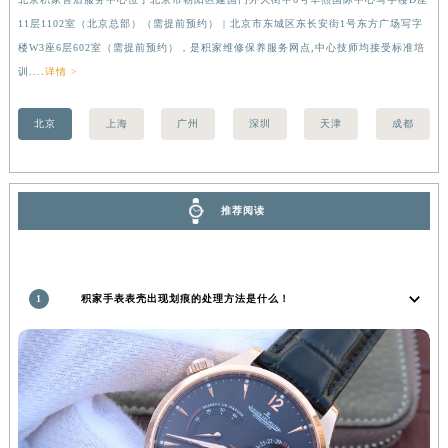
香港特别行政区金钟区中西区金钟道积家售后服务中心（需提前预约）
11层1102室（北京总部）（需提前预约） | 北京市东城区东长安街1号东方广场写字
（
香港特别行政区九龙区油尖旺区弥敦道积家售后服务中心（需提前预约）
楼W3座6层602室（需提前预约），是积家维修保养服务网点,中心技师均接受标准培
前
训....
详情 >
香港特别行政区铜锣湾区湾仔区轩尼诗道积家售后服务中心（需提前预约）
河南省安阳市文峰区解放大道积家售后服务中心（需提前预约）
北京
上海
广州
深圳
天津
成都
河南省鹤壁市淇滨区九州路积家售后服务中心（需提前预约）
河南省济源市沁园街道济水大道积家售后服务中心（需提前预约）
河南省焦作市解放区解放路积家售后服务中心（需提前预约）
推荐阅读
河南省开封市鼓楼区中山路积家售后服务中心（需提前预约）
河南省洛阳市西工区中州中路与解放路交叉口积家售后服务中心（需提前预约）
河南省漯河市源汇区交通路积家售后服务中心（需提前预约）
1
积家手表表壳出现划痕的处理方法是什么！
河南省南阳市宛城区范蠡东路与南都路交叉口积家售后服务中心（需提前预约）
河南省平顶山市卫东区建设路积家售后服务中心（需提前预约）
河南省濮阳市大华龙区开州路绿城路交叉口积家售后服务中心（需提前预约）
河南省三门峡市湖滨区和平路积家售后服务中心（需提前预约）
河南省商丘市梁园区神火大道积家售后服务中心（需提前预约）
河南省新乡市红旗区人民路积家售后服务中心（需提前预约）