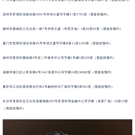
甘肃省兰州市七里河区西津西路16号兰州中心写字楼21层2102室（需提前预约）
重庆市解放碑渝中区民权路28号英利国际金融中心写字楼20层01室（需提前预约）
深圳市罗湖区深南东路5001号华润大厦写字楼17层1701室（需提前预约）
黑龙江省大庆市萨尔图区会战大街积家售后服务中心（需提前预约）
惠州市惠城区江北文昌一路7号华贸大厦（华贸天地）1座30层05室（需提前预约）
黑龙江省鹤岗市向阳区红军路积家售后服务中心（需提前预约）
黑龙江省黑河市爱辉区中央街积家售后服务中心（需提前预约）
厦门市思明区湖滨东路95号华润大厦写字楼B座11层1104室（需提前预约）
黑龙江省鸡西市鸡冠区红军路积家售后服务中心（需提前预约）
黑龙江省佳木斯市向阳区长安路积家售后服务中心（需提前预约）
福州市晋安区横屿路9号东二环泰禾中心写字楼2号楼5层509室（需提前预约）
黑龙江省牡丹江市东安区太平路积家售后服务中心（需提前预约）
成都市锦江区人民东路6号SAC东原中心写字楼24层2406B室（需提前预约）
黑龙江省七台河市桃山区大同街积家售后服务中心（需提前预约）
黑龙江省齐齐哈尔市龙沙区龙华路积家售后服务中心（需提前预约）
重庆市江北区观音桥步行街2号融恒时代广场写字楼9层902室（需提前预约）
黑龙江省双鸭山市尖山区新兴大街积家售后服务中心（需提前预约）
黑龙江省绥化市北林区新华街与康庄路交叉口积家售后服务中心（需提前预约）
长沙市芙蓉区定王台街道建湘路393号世茂环球金融中心写字楼（芙蓉广场）10层13室
黑龙江省伊春市伊美区通河路积家售后服务中心（需提前预约）
（需提前预约）
吉林省白城市洮北区明仁南街积家售后服务中心（需提前预约）
吉林省白山市浑江区浑江大街积家售后服务中心（需提前预约）
吉林省吉林市船营区河南街积家售后服务中心（需提前预约）