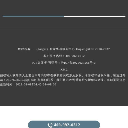
陕西省榆林市榆阳区长兴路积家售后服务中心（需提前预约）
新疆维吾尔自治区阿克苏市东大街积家售后服务中心（需提前预约）
新疆维吾尔自治区阿拉尔市胜利大道积家售后服务中心（需提前预约）
新疆维吾尔自治区阿拉山口市友好路积家售后服务中心（需提前预约）
新疆维吾尔自治区阿勒泰市解放路积家售后服务中心（需提前预约）
新疆维吾尔自治区阿图什市光明路积家售后服务中心（需提前预约）
版权所有：
（Jaeger）
积家售后服务中心
Copyright © 2018-2032
新疆维吾尔自治区白杨市军垦路积家售后服务中心（需提前预约）
客户服务热线：400-992-0312
新疆维吾尔自治区北屯市团结路积家售后服务中心（需提前预约）
ICP备案/许可证号：沪ICP备2026027566号-3
新疆维吾尔自治区博乐市博乐市北京路积家售后服务中心（需提前预约）
XML
如权利人或知情人士发现本站内容存在事实错误或涉及版权、名誉权等侵权问题，请通过邮
新疆维吾尔自治区昌吉市延安北路积家售后服务中心（需提前预约）
箱：2557628530@qq.com 与我们联系，我们将在收到通知后立即依法处理。当前页面信息
更新时间：2026-08-08T04:42:26+08:00
新疆维吾尔自治区阜康市博峰路积家售后服务中心（需提前预约）
新疆维吾尔自治区哈密市伊州区建国北路积家售后服务中心（需提前预约）
新疆维吾尔自治区和田市和田市北京西路积家售后服务中心（需提前预约）
新疆维吾尔自治区胡杨河市胡杨河市胡杨路积家售后服务中心（需提前预约）
新疆维吾尔自治区霍尔果斯市亚欧北路积家售后服务中心（需提前预约）

400-992-0312
新疆维吾尔自治区喀什市解放北路积家售后服务中心（需提前预约）