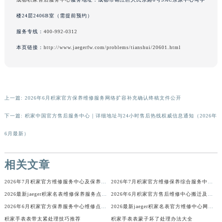
广东省梅州市梅江区金燕大道积家售后服务中心（需提前预约）
楼24层2406B室（需提前预约）
广东省清远市清城区湖西路积家售后服务中心（需提前预约）
服务专线：
400-992-0312
广东省汕头市龙湖区长平路积家售后服务中心（需提前预约）
本页链接：
http://www.jaegerfw.com/problems/tianshui/20601.html
广东省汕尾市城区香洲街道园林社区翠园街积家售后服务中心（需提前预约）
广东省韶关市武江区芙蓉新区与老城中心交汇处积家售后服务中心（需提前预约）
广东省深圳市罗湖区深南东路5001号华润大厦17层1701室积家售后服务中心（需提前预约）
广东省阳江市江城区东风一路积家售后服务中心（需提前预约）
上一篇:
2026年6月积家官方保养维修服务网络扩容补充确认终稿文件公开
广东省云浮市云城区金山路积家售后服务中心（需提前预约）
下一篇:
积家中国官方售后服务中心｜详细地址与24小时售后热线权威信息通知（2026年
广东省湛江市赤坎区观海北路积家售后服务中心（需提前预约）
6月最新）
广东省肇庆市端州区信安大道与砚都大道交汇处积家售后服务中心（需提前预约）
广西壮族自治区百色市右江区中山二路积家售后服务中心（需提前预约）
相关文章
广西壮族自治区北海市海城区北京路积家售后服务中心（需提前预约）
广西壮族自治区崇左市江州区石景林街道友谊大道与丽川路交汇处积家售后服务中心（需提前预约）
2026年7月积家官方维修服务中心及保养站最新调整补充最终明细
2026年7月积家官方维修保养综合服务中心最终调整公告（含迁址）
广西壮族自治区防城港市港口区金花茶大道积家售后服务中心（需提前预约）
2026最新jaeger积家名表维修保养服务点地址调研报告
2026年6月积家官方售后维修中心搬迁及保养点新开补充确认稿内容
广西壮族自治区贵港市港北区港城街道布山大道与仙衣路交叉口积家售后服务中心（需提前预约）
2026年6月积家官方保养服务中心维修点搬迁及增设补充确认稿发布
2026最新jaeger积家名表官方维修中心网点地址调研报告
广西壮族自治区桂林市秀峰区红岭路积家售后服务中心（需提前预约）
积家手表表带太紧处理技巧推荐
积家手表表蒙子坏了处理办法大全