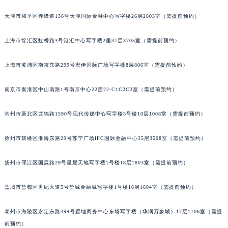
福州市鼓楼区五四路128-1号恒力城写字楼15层03室（需提前预约）
天津市和平区赤峰道136号天津国际金融中心写字楼26层2603室（需提前预约）
成都市锦江区人民东路6号SAC东原中心写字楼24层2406B室（需提前预约）
重庆市江北区观音桥步行街2号融恒时代广场写字楼9层902室（需提前预约）
上海市徐汇区虹桥路3号港汇中心写字楼2座37层3705室（需提前预约）
长沙市芙蓉区定王台街道建湘路393号世茂环球金融中心写字楼（芙蓉广场）10层13室（需提前预约）
上海市黄浦区南京东路299号宏伊国际广场写字楼8层806室（需提前预约）
郑州市二七区铭功路10号华润大厦写字楼29层2905室（需提前预约）
太原市迎泽区解放路15号亨得利名表服务中心（品牌授权店）3层整层（需提前预约）
南京市秦淮区中山南路1号南京中心22层22-C1C2C3室（需提前预约）
沈阳市沈河区中街路137号亨得利名表服务中心（品牌授权店）1层整层（需提前预约）
沈阳市沈河区中街路83号亨得利名表服务中心（品牌授权店）1层整层（需提前预约）
常州市新北区龙锦路1590号现代传媒中心写字楼5号楼10层1008室（需提前预约）
乌鲁木齐市天山区红山路26号时代广场（CCMALL）C座17层17-B（需提前预约）
温州市鹿城区锦绣路1067号置信广场10层1015室（需提前预约）
徐州市鼓楼区淮海东路29号苏宁广场IFC国际金融中心35层3508室（需提前预约）
哈尔滨市道里区友谊西路600号富力中心T2座写字楼29层03室（需提前预约）
扬州市邗江区国展路29号星耀天地写字楼1号楼18层1803室（需提前预约）
大连市中山区人民路15号国际金融大厦7层G室（需提前预约）
佛山市禅城区季华五路57号万科金融中心C座12层1205室（需提前预约）
盐城市盐都区世纪大道5号盐城金融城写字楼1号楼16层1604室（需提前预约）
东莞市东城街道鸿福东路1号民盈国贸中心T1写字楼9层907室（需提前预约）
无锡市梁溪区人民中路139号恒隆广场写字楼1座11层1104室（需提前预约）
泰州市海陵区永定东路399号置地商务中心东塔写字楼（华润万象城）17层1706室（需提
南通市崇川区工农路57号圆融广场写字楼16层1603室（需提前预约）
前预约）