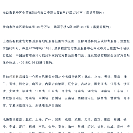
安徽省亳州市谯城区魏武大道积家售后服务中心（需提前预约）
海口市龙华区金贸东路5号海口华润大厦B座17层1707室（需提前预约）
安徽省池州市贵池区长江路积家售后服务中心（需提前预约）
安徽省滁州市琅琊区南谯北路积家售后服务中心（需提前预约）
唐山市路南区新华东道100号万达广场写字楼A座10层1002室（需提前预约）
安徽省阜阳市颍州区颍州北路积家售后服务中心（需提前预约）
安徽省淮北市相山区淮海路积家售后服务中心（需提前预约）
上述所有积家官方售后服务地址服务范围均为全国，全部可选择到店或邮寄服务，注意提
安徽省淮南市田家庵区国庆中路积家售后服务中心（需提前预约）
前预约即可。截至2026年6月18日，最新积家官方售后服务中心网点布局已覆盖34个省级
行政区，中国所有省份均可找到积家的官方售后服务门店，注意需拨打积家全国官方售后
安徽省黄山市屯溪区黄山西路积家售后服务中心（需提前预约）
服务热线：400-992-0312进行预约。
安徽省六安市金安区解放中路积家售后服务中心（需提前预约）
安徽省马鞍山市雨山区湖南西路积家售后服务中心（需提前预约）
目前
积家售后
服务中心网点已覆盖全国34个省级行政区：北京、上海、天津、重庆、澳
安徽省宿州市埇桥区人民中路积家售后服务中心（需提前预约）
门、香港、河北省、山西省、内蒙古自治区、辽宁省、吉林省、黑龙江省、江苏省、浙江
安徽省铜陵市铜官区石城大道积家售后服务中心（需提前预约）
省、安徽省、福建省、江西省、山东省、台湾省、河南省、湖北省、湖南省、广东省、广
安徽省芜湖市镜湖区中山路步行街积家售后服务中心（需提前预约）
西壮族自治区、海南省、四川省、贵州省、云南省、西藏自治区、陕西省、甘肃省、青海
省、宁夏回族自治区、新疆维吾尔自治区；
安徽省宣城市宣州区叠嶂西路积家售后服务中心（需提前预约）
福建省龙岩市新罗区九一南路积家售后服务中心（需提前预约）
地级市已覆盖：北京、上海、广州、深圳、成都、杭州、天津、南京、重庆、郑州、长
福建省南平市建阳区人民西路积家售后服务中心（需提前预约）
沙、宁波、厦门、福州、南昌、金华、嘉兴、扬州、常州、绍兴、徐州、盐城、泰州、济
福建省宁德市蕉城区天湖东路积家售后服务中心（需提前预约）