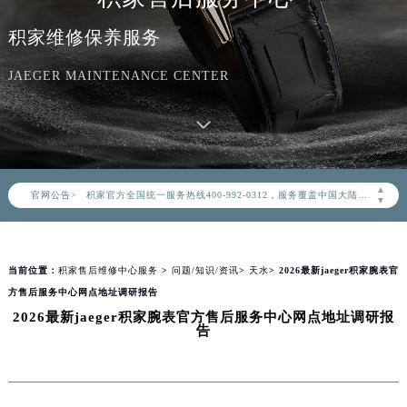
积家维修保养服务
JAEGER MAINTENANCE CENTER
2026年8月积家中国区售后服务网络优化升级公告
2026年8月积家全国官方售后客户服务热线：400-992-0312
▲
官网公告>
积家官方全国统一服务热线400-992-0312，服务覆盖中国大陆、香港、澳门、台湾全部区域（非大陆需加拨“+86”）
▼
2026年8月积家售后服务中心最新网点地址：
北京市朝阳区建国门外大街甲6号华熙国际中心写字楼D座11层1102室（北京总部）（需提前预约）
当前位置：
积家售后维修中心服务
>
问题/知识/资讯
>
天水
> 2026最新jaeger积家腕表官
北京市东城区东长安街1号东方广场写字楼W3座6层602室（需提前预约）
方售后服务中心网点地址调研报告
天津市和平区赤峰道136号天津国际金融中心写字楼26层2603室（需提前预约）
2026最新jaeger积家腕表官方售后服务中心网点地址调研报
上海市徐汇区虹桥路3号港汇中心写字楼2座37层3705室（需提前预约）
告
上海市黄浦区南京东路299号宏伊国际广场写字楼8层806室（需提前预约）
南京市秦淮区中山南路1号（新街口）南京中心写字楼22层C1-1室（需提前预约）
常州市新北区龙锦路1590号现代传媒中心写字楼5号楼10层1008室（需提前预约）