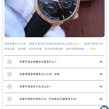
河南省信阳市浉河区东方红大道积家售后服务中心（需提前预约）
河南省许昌市魏都区建安大道与八龙路交叉口积家售后服务中心（需提前预约）
河南省郑州市二七区民主路10号华润大厦29层2905室积家售后服务中心（需提前预约）
河南省周口市川汇区七一路积家售后服务中心（需提前预约）
河南省驻马店市驿城区乐山大道与置地大道交叉口积家售后服务中心（需提前预约）
湖北省鄂州市鄂城区文星大道积家售后服务中心（需提前预约）
积家维修中心分享：“积家手表表壳出现划痕的处理方法是什么！”。积家手表其产品
湖北省黄冈市黄州区赤壁大道积家售后服务中心（需提前预约）
以高品质、高性能、高技术含量、高安全性能著称，备受消费者的青......
详情 >
湖北省黄石市黄石港区武汉路积家售后服务中心（需提前预约）
湖北省荆门市东宝中天街步行街积家售后服务中心（需提前预约）
2
积家手表进水解决方案有什么？
湖北省荆州市荆州区荆中路积家售后服务中心（需提前预约）
湖北省十堰市茅箭区人民北路积家售后服务中心（需提前预约）
3
积家维修保养服务中心介绍 | 积家
湖北省随州市曾都区青年路积家售后服务中心（需提前预约）
湖北省咸宁市咸安区长安大道积家售后服务中心（需提前预约）
4
积家手表进水不走怎么办？
湖北省襄阳市樊城区长虹路与人民路交叉口积家售后服务中心（需提前预约）
5
积家手表机芯保养方法（手表机芯正确保养方法）
湖北省孝感市孝南区复兴大道积家售后服务中心（需提前预约）
湖北省宜昌市西陵区夷陵大道与港窑路积家售后服务中心（需提前预约）