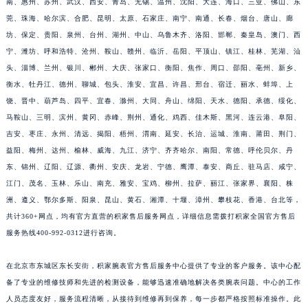
南、惠州、苏州、武汉、西安、青岛、无锡、温州、沈阳、大连、海口、三亚、佛山、东
福建省莆田市城厢区霞林街道荔华东大道积家售后服务中心（需提前预约）
莞、珠海、哈尔滨、合肥、昆明、太原、石家庄、南宁、南通、长春、烟台、唐山、廊
福建省三明市三元区东乾二路积家售后服务中心（需提前预约）
坊、保定、贵阳、泉州、台州、湖州、中山、乌鲁木齐、洛阳、邯郸、秦皇岛、澳门、西
宁、潍坊、呼和浩特、沧州、鞍山、赣州、临沂、岳阳、平顶山、镇江、桂林、芜湖、汕
福建省漳州市龙文区步港路积家售后服务中心（需提前预约）
头、淄博、兰州、银川、郴州、大庆、张家口、衡阳、焦作、周口、邵阳、亳州、新乡、
江苏省常州市新北区龙锦路1590号现代传媒中心5号楼10层1008室积家售后服务中心（需提前预约）
衡水、牡丹江、德州、聊城、包头、淮安、宜昌、许昌、邢台、宿迁、丽水、蚌埠、上
江苏省淮安市清江浦区淮海北路积家售后服务中心（需提前预约）
饶、晋中、葫芦岛、四平、宜春、滁州、大同、舟山、绵阳、天水、德阳、承德、绥化、
江苏省连云港市海州区通灌北路积家售后服务中心（需提前预约）
马鞍山、三明、滨州、黄冈、赤峰、荆州、通化、鸡西、佳木斯、黑河、连云港、阜阳、
江苏省南京市秦淮区中山南路1号南京中心22层22-C1-C3室积家售后服务中心（需提前预约）
吉安、枣庄、永州、清远、揭阳、梧州、渭南、延安、长治、运城、淮南、莆田、荆门、
江苏省宿迁市宿城区西湖路积家售后服务中心（需提前预约）
益阳、梅州、达州、榆林、威海、九江、济宁、齐齐哈尔、南阳、常德、呼伦贝尔、丹
东、锦州、辽阳、辽源、衢州、安庆、龙岩、宁德、鹰潭、泰安、商丘、驻马店、咸宁、
江苏省泰州市海陵区永定东路399号置地商务中心东塔（华润万象城）17层1706室积家售后服务中心（需提前预约）
江门、茂名、玉林、乐山、南充、雅安、宝鸡、柳州、拉萨、丽江、张家界、襄阳、株
江苏省徐州市鼓楼区淮海东路29号苏宁广场IFC国际金融中心35层3508室积家售后服务中心（需提前预约）
洲、遵义、鄂尔多斯、阳泉、昆山、黄石、湘潭、十堰、漳州、攀枝花、香港、台北等，
江苏省盐城市盐都区世纪大道5号盐城金融城写字楼1号楼16层1604室积家售后服务中心（需提前预约）
共计360+网点，均有官方直营的积家售后服务网点，详细信息需拨打积家全国官方售后
江苏省扬州市邗江区国展路29号星耀天地写字楼1号楼18层1803室积家售后服务中心（需提前预约）
服务热线400-992-0312进行咨询。
江苏省镇江市京口区中山东路积家售后服务中心（需提前预约）
江西省抚州市临川区赣东大道积家售后服务中心（需提前预约）
在北京市东城区东长安街，积家腕表官方售后服务中心提供了专业的客户服务。该中心配
备了专业的维修技师和先进的检测设备，能够迅速准确地解决各类腕表问题。中心的工作
江西省赣州市章贡区文清路积家售后服务中心（需提前预约）
人员态度友好，服务流程清晰，从接待到维修再到保养，每一步都严格按照标准操作。此
江西省吉安市吉州区井冈山大道积家售后服务中心（需提前预约）