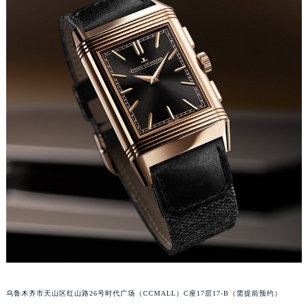
吉林省辽源市龙山区人民大街积家售后服务中心（需提前预约）
吉林省梅河口市新华街道梅河大街积家售后服务中心（需提前预约）
吉林省四平市铁东区紫气大路与南九经街交汇处积家售后服务中心（需提前预约）
吉林省松原市宁江区五环大街积家售后服务中心（需提前预约）
吉林省通化市东昌区环通乡江南大街积家售后服务中心（需提前预约）
吉林省延边市延吉市解放路积家售后服务中心（需提前预约）
辽宁省鞍山市铁东区站前街积家售后服务中心（需提前预约）
辽宁省本溪市平山区胜利路积家售后服务中心（需提前预约）
辽宁省朝阳市双塔区新华路积家售后服务中心（需提前预约）
辽宁省丹东市振兴区七经街积家售后服务中心（需提前预约）
辽宁省抚顺市新抚区东一路积家售后服务中心（需提前预约）
辽宁省阜新市海州区解放大街积家售后服务中心（需提前预约）
辽宁省葫芦岛市连山区中央路积家售后服务中心（需提前预约）
辽宁省锦州市古塔区中央大街积家售后服务中心（需提前预约）
辽宁省辽阳市白塔区新运大街积家售后服务中心（需提前预约）
乌鲁木齐市天山区红山路26号时代广场（CCMALL）C座17层17-B（需提前预约）
辽宁省盘锦市兴隆台区石油大街积家售后服务中心（需提前预约）