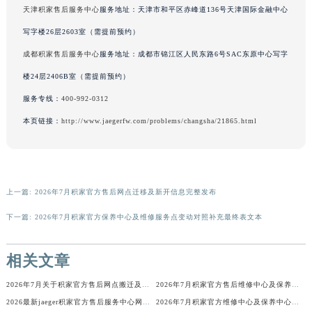
天津积家售后服务中心
服务地址：天津市和平区赤峰道136号天津国际金融中心
香港特别行政区金钟区中西区金钟道积家售后服务中心（需提前预约）
写字楼26层2603室（需提前预约）
香港特别行政区九龙区油尖旺区弥敦道积家售后服务中心（需提前预约）
香港特别行政区铜锣湾区湾仔区轩尼诗道积家售后服务中心（需提前预约）
成都积家售后服务中心
服务地址：成都市锦江区人民东路6号SAC东原中心写字
河南省安阳市文峰区解放大道积家售后服务中心（需提前预约）
楼24层2406B室（需提前预约）
河南省鹤壁市淇滨区九州路积家售后服务中心（需提前预约）
服务专线：
400-992-0312
河南省济源市沁园街道济水大道积家售后服务中心（需提前预约）
本页链接：
http://www.jaegerfw.com/problems/changsha/21865.html
河南省焦作市解放区解放路积家售后服务中心（需提前预约）
河南省开封市鼓楼区中山路积家售后服务中心（需提前预约）
河南省洛阳市西工区中州中路与解放路交叉口积家售后服务中心（需提前预约）
河南省漯河市源汇区交通路积家售后服务中心（需提前预约）
上一篇:
2026年7月积家官方售后网点迁移及新开信息完整发布
河南省南阳市宛城区范蠡东路与南都路交叉口积家售后服务中心（需提前预约）
下一篇:
2026年7月积家官方保养中心及维修服务点变动对照补充最终表文本
河南省平顶山市卫东区建设路积家售后服务中心（需提前预约）
河南省濮阳市大华龙区开州路绿城路交叉口积家售后服务中心（需提前预约）
相关文章
河南省三门峡市湖滨区和平路积家售后服务中心（需提前预约）
2026年7月关于积家官方售后网点搬迁及新增的正式文件
2026年7月积家官方售后维修中心及保养中心迁址与新增全览
河南省商丘市梁园区神火大道积家售后服务中心（需提前预约）
2026最新jaeger积家官方售后服务中心网点地址考察报告
2026年7月积家官方维修中心及保养中心网点变动具体明细表全面公示结束
河南省新乡市红旗区人民路积家售后服务中心（需提前预约）