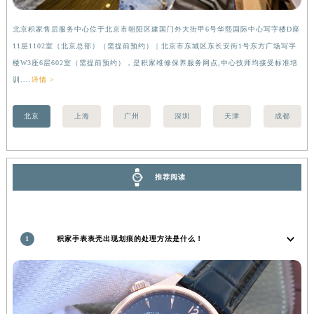
湖南省常德市武陵区人民路积家售后服务中心（需提前预约）
北京积家售后服务中心位于北京市朝阳区建国门外大街甲6号华熙国际中心写字楼D座
上
湖南省郴州市北湖区国庆北路积家售后服务中心（需提前预约）
11层1102室（北京总部）（需提前预约） | 北京市东城区东长安街1号东方广场写字
（
湖南省衡阳市雁峰区解放路积家售后服务中心（需提前预约）
楼W3座6层602室（需提前预约），是积家维修保养服务网点,中心技师均接受标准培
前
湖南省怀化市鹤城区迎丰中路积家售后服务中心（需提前预约）
训....
详情 >
湖南省娄底市娄星区长青街积家售后服务中心（需提前预约）
湖南省邵阳市双清区东风路积家售后服务中心（需提前预约）
北京
上海
广州
深圳
天津
成都
湖南省湘潭市雨湖区莲城大道积家售后服务中心（需提前预约）
湖南省益阳市赫山区桃花仑路积家售后服务中心（需提前预约）
湖南省永州市冷水滩区永州大道与中兴路交叉口积家售后服务中心（需提前预约）
推荐阅读
湖南省岳阳市岳阳楼区东茅岭路积家售后服务中心（需提前预约）
湖南省张家界市永定区解放路积家售后服务中心（需提前预约）
湖南省长沙市芙蓉区建湘路393号世茂环球金融中心写字楼10层1013室积家售后服务中心（需提前预约）
1
积家手表表壳出现划痕的处理方法是什么！
湖南省株洲市芦淞区建设南路积家售后服务中心（需提前预约）
甘肃省白银市白银区北京路积家售后服务中心（需提前预约）
甘肃省定西市安定区解放路积家售后服务中心（需提前预约）
甘肃省敦煌市沙州镇阳关中路积家售后服务中心（需提前预约）