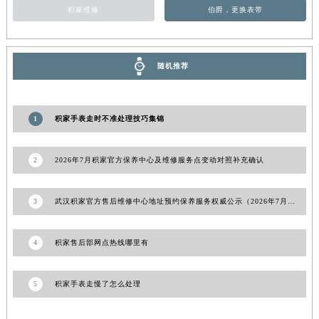
积家维修
伯爵，更换表带
陕西省榆林市榆阳区长兴路积家售后服务中心（需提前预约）
新疆维吾尔自治区阿克苏市东大街积家售后服务中心（需提前预约）
新疆维吾尔自治区阿拉尔市胜利大道积家售后服务中心（需提前预约）
随机推荐
新疆维吾尔自治区阿拉山口市友好路积家售后服务中心（需提前预约）
新疆维吾尔自治区阿勒泰市解放路积家售后服务中心（需提前预约）
新疆维吾尔自治区阿图什市光明路积家售后服务中心（需提前预约）
1
积家手表走时不准处理技巧集锦
新疆维吾尔自治区白杨市军垦路积家售后服务中心（需提前预约）
新疆维吾尔自治区北屯市团结路积家售后服务中心（需提前预约）
2
2026年7月积家官方保养中心及维修服务点变动对照补充确认
新疆维吾尔自治区博乐市博乐市北京路积家售后服务中心（需提前预约）
新疆维吾尔自治区昌吉市延安北路积家售后服务中心（需提前预约）
3
武汉积家官方售后维修中心地址预约保养服务权威公示（2026年7月最新）
新疆维吾尔自治区阜康市博峰路积家售后服务中心（需提前预约）
新疆维吾尔自治区哈密市伊州区建国北路积家售后服务中心（需提前预约）
4
积家售后部网点热线哪里有
新疆维吾尔自治区和田市和田市北京西路积家售后服务中心（需提前预约）
新疆维吾尔自治区胡杨河市胡杨河市胡杨路积家售后服务中心（需提前预约）
5
积家手表走慢了怎么处理
新疆维吾尔自治区霍尔果斯市亚欧北路积家售后服务中心（需提前预约）
新疆维吾尔自治区喀什市解放北路积家售后服务中心（需提前预约）