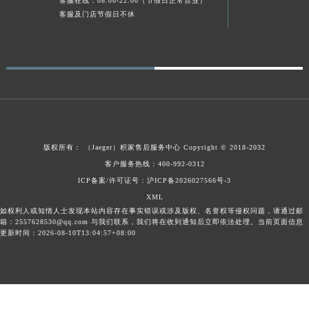
客服在线：08:00-22:00（节假日正常营业）
新疆维吾尔自治区伊宁市解放西路积家售后服务中心（需提前预约）
客服及门店节假日不休
贵州省安顺市西秀区中华南路积家售后服务中心（需提前预约）
贵州省毕节市七星关区松山路积家售后服务中心（需提前预约）
贵州省六盘水市钟山区钟山大道积家售后服务中心（需提前预约）
贵州省黔东南苗族侗族自治州凯里市北京西路积家售后服务中心（需提前预约）
贵州省黔西南布依族苗族自治州兴义市大道与桔香路交汇处积家售后服务中心（需提前预约）
贵州省铜仁市碧江区民主路积家售后服务中心（需提前预约）
版权所有：
（Jaeger）
积家售后服务中心
Copyright © 2018-2032
贵州省遵义市红花岗区共青大道与嵩山路交叉口积家售后服务中心（需提前预约）
客户服务热线：400-992-0312
四川省阿坝州市马尔康市团结街积家售后服务中心（需提前预约）
ICP备案/许可证号：沪ICP备2026027566号-3
四川省巴中市巴州区江北大道积家售后服务中心（需提前预约）
XML
四川省成都市锦江区人民东路6号SAC东原中心24层2406B室积家售后服务中心（需提前预约）
如权利人或知情人士发现本站内容存在事实错误或涉及版权、名誉权等侵权问题，请通过邮
箱：2557628530@qq.com 与我们联系，我们将在收到通知后立即依法处理。当前页面信息
四川省达州市通川区中心广场、老车坝积家售后服务中心（需提前预约）
更新时间：2026-08-10T13:04:57+08:00
四川省德阳市旌阳区长江西路、南街积家售后服务中心（需提前预约）
四川省甘孜州市康定市情歌广场、箭炉街积家售后服务中心（需提前预约）
四川省广安市广安区建安南路积家售后服务中心（需提前预约）
四川省广元市利州区老城南北街、东大街积家售后服务中心（需提前预约）