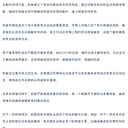
在配件管理方面，积家建立了更加完善的库存管理系统。通过对配件的实时监控和精准调
澳门特别行政区风顺堂区南湾大马路积家售后服务中心（需提前预约）
配，确保在维修过程中能够及时提供所需的配件，减少维修等待时间。
澳门特别行政区花地玛堂区关闸广场积家售后服务中心（需提前预约）
澳门特别行政区花王堂区大三巴商圈积家售后服务中心（需提前预约）
积家官网也成为了表主获取售后信息的重要渠道。官网上详细介绍了售后维修的流程、服
澳门特别行政区嘉模堂区官也街积家售后服务中心（需提前预约）
务项目以及常见问题解答等内容。表主可以在官网上预约售后维修服务，还能了解到最新
澳门省路氹城市金光大道积家售后服务中心（需提前预约）
的售后政策和活动。
澳门特别行政区望德堂区塔石广场积家售后服务中心（需提前预约）
客户服务团队也在不断提升服务质量。他们24小时在线，随时为表主解答疑问。无论是关
福建省福州市鼓楼区五四路128-1号恒力城写字楼15层03室积家售后服务中心（需提前预约）
于腕表的保养建议，还是维修进度的咨询，都能得到及时、准确的回复。
福建省厦门市思明区湖滨东路95号万象城华润大厦B座11层1104室积家售后服务中心（需提前预约）
广东省潮州市潮安区新风路与潮汕路交汇处积家售后服务中心（需提前预约）
积家还注重与表主的互动。定期通过官网和社交媒体平台发布腕表保养知识和售后活动信
广东省广州市天河区天河路230号万菱汇国际中心A塔7层704室积家售后服务中心（需提前预约）
息，增强表主对品牌的认同感和归属感。
广东省广州市越秀区环市东路371-375号世界贸易中心大厦南塔15层1507室积家售后服务中心（需提前预约）
广东省河源市源城区越王大道积家售后服务中心（需提前预约）
在售后维修过程中，积家严格遵循质量控制流程。每一个维修环节都经过多重检验，确保
维修后的腕表能够恢复到最佳状态。
广东省惠州市惠城区江北文昌一路7号华贸大厦1座30层3005室积家售后服务中心（需提前预约）
广东省江门市蓬江区广场西路积家售后服务中心（需提前预约）
对于一些特殊情况，积家的售后团队会提供个性化的解决方案。例如，对于一些具有历史
广东省揭阳市榕城进贤门步行街积家售后服务中心（需提前预约）
意义或特殊纪念价值的腕表，售后团队会制定专门的维修方案，以确保腕表的完整性和价
广东省茂名市电白区水东街道迎宾大道积家售后服务中心（需提前预约）