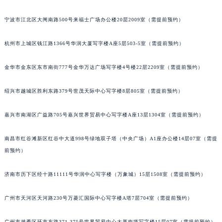
苏州市苏州工业园区星港街199号苏州中心办公楼C座22层08室（需提前预约）
宁波市江北区大闸南路500号来福士广场办公楼20层2009室（需提前预约）
武汉市江汉区解放大道686号世界贸易大厦38层09室（需提前预约）
南宁市青秀区金湖路59号地王大厦12楼1224室（需提前预约）
杭州市上城区钱江路1366号华润大厦写字楼A座5层503-5室（需提前预约）
合肥市蜀山区潜山路111号万象城华润大厦B座12楼03室（需提前预约）
泉州市丰泽区宝洲路729号浦西万达中心写字楼A座7楼709室（需提前预约）
金华市金东区东市南街777号金华万达广场写字楼4号楼22层2209室（需提前预约）
青岛市南区山东路6号华润大厦B座22层04室（需提前预约）
绍兴市越城区胜利东路379号世茂天际中心写字楼8层805室（需提前预约）
烟台市芝罘区胜利路139号万达金融中心A座907室（需提前预约）
长春市朝阳区西安大路727号中银大厦A座(旺进大厦)18层09室（需提前预约）
嘉兴市南湖区广益路705号嘉兴世界贸易中心写字楼A座13层1304室（需提前预约）
贵阳市南明区都司高架桥路33号亨特国际金融中心14楼14D（需提前预约）
昆明市盘龙区北京路928号同德昆明广场写字楼10层06室（需提前预约）
南昌市红谷滩新区红谷中大道998号绿地双子塔（中央广场）A1座办公楼14层07室（需提
石家庄市长安区中山东路39号勒泰中心写字楼B座13层07室（需提前预约）
前预约）
西安市碑林区南关正街88号华侨城长安国际中心E座6楼10室（需提前预约）
济南市历下区经十路11111号华润中心写字楼（万象城）15层1508室（需提前预约）
海口市龙华区金贸东路5号海口华润大厦B座17层1707室（需提前预约）
唐山市路南区新华东道100号万达广场写字楼A座10层1002室（需提前预约）
广州市天河区天河路230号万菱汇国际中心写字楼A塔7层704室（需提前预约）
台州市椒江区东海大道1800号腾达中心东1幢20楼2002室（需提前预约）
内蒙古自治区呼和浩特市玉泉区大学西街70号华润万象城写字楼（鄂尔多斯大厦）23层2326室（需提前预约）
广州市越秀区环市东路371-375号世界贸易中心大厦南塔写字楼15层07室（需提前预约）