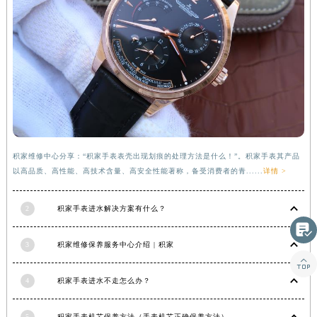
甘肃省合作市人民街积家售后服务中心（需提前预约）
甘肃省嘉峪关市雄关区新华中路积家售后服务中心（需提前预约）
甘肃省金昌市金川区北京路积家售后服务中心（需提前预约）
甘肃省酒泉市肃州区西大街积家售后服务中心（需提前预约）
甘肃省临夏市城南街道团结路积家售后服务中心（需提前预约）
甘肃省陇南市武都区人民路积家售后服务中心（需提前预约）
甘肃省平凉市崆峒区西大街积家售后服务中心（需提前预约）
甘肃省庆阳市西峰区南大街积家售后服务中心（需提前预约）
积家维修中心分享：“积家手表表壳出现划痕的处理方法是什么！”。积家手表其产品
以高品质、高性能、高技术含量、高安全性能著称，备受消费者的青......
详情 >
甘肃省天水市秦州区民主路积家售后服务中心（需提前预约）
甘肃省武威市凉州区迎宾路积家售后服务中心（需提前预约）
2
积家手表进水解决方案有什么？
甘肃省张掖市甘州区民乐北路积家售后服务中心（需提前预约）

宁夏回族自治区固原市原州区文化街积家售后服务中心（需提前预约）
3
积家维修保养服务中心介绍 | 积家
宁夏回族自治区石嘴山市大武口区贺兰山路积家售后服务中心（需提前预约）

宁夏回族自治区吴忠市利通区开元大道积家售后服务中心（需提前预约）
4
积家手表进水不走怎么办？
宁夏回族自治区银川市兴庆区新华东路97号新百中心C馆一层C1-18号商铺积家售后服务中心（需提前预约）
宁夏回族自治区中卫市沙坡头区鼓楼东街积家售后服务中心（需提前预约）
5
积家手表机芯保养方法（手表机芯正确保养方法）