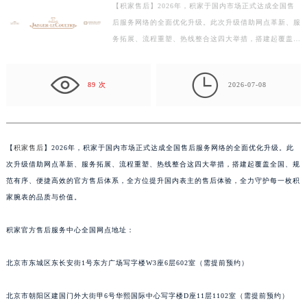
【积家售后】2026年，积家于国内市场正式达成全国售
徐州市鼓楼区淮海东路29号苏宁广场IFC国际金融中心写字楼35层3508室（需提前预约）
后服务网络的全面优化升级。此次升级借助网点革新、服
扬州市邗江区国展路29号星耀天地写字楼1号楼18层1803室（需提前预约）
务拓展、流程重塑、热线整合这四大举措，搭建起覆盖全
盐城市盐都区世纪大道5号盐城金融城写字楼1号楼16层1604室（需提前预约）
国、规范有序、便捷高效的官方售后体系，全方位提升
泰州市海陵区永定东路399号置地商务中心东塔写字楼（华润万象城）17层1706室（需提前预约）
国…

89 次
2026-07-08
宁波市江北区大闸南路500号来福士广场办公楼20层2009室（需提前预约）
杭州市上城区钱江路1366号华润大厦写字楼A座5层503-5室（需提前预约）
金华市金东区东市南街777号金华万达广场写字楼4号楼22层2209室（需提前预约）
绍兴市越城区胜利东路379号世茂天际中心写字楼8层805室（需提前预约）
【
积家售后
】2026年，积家于国内市场正式达成全国售后服务网络的全面优化升级。此
次升级借助网点革新、服务拓展、流程重塑、热线整合这四大举措，搭建起覆盖全国、规
嘉兴市南湖区广益路705号嘉兴世界贸易中心写字楼A座13层1304室（需提前预约）
范有序、便捷高效的官方售后体系，全方位提升国内表主的售后体验，全力守护每一枚积
南昌市红谷滩新区红谷中大道998号绿地双子塔（中央广场）A1座办公楼14层07室（需提前预约）
家腕表的品质与价值。
济南市历下区经十路11111号华润中心写字楼（万象城）15层1508室（需提前预约）
广州市天河区天河路230号万菱汇国际中心写字楼A塔7层704室（需提前预约）
积家官方售后服务中心全国网点地址：
广州市越秀区环市东路371-375号世界贸易中心大厦南塔写字楼15层07室（需提前预约）
深圳市罗湖区深南东路5001号华润大厦写字楼17层1701室（需提前预约）
北京市东城区东长安街1号东方广场写字楼W3座6层602室（需提前预约）
惠州市惠城区江北文昌一路7号华贸大厦写字楼1座30层05室（需提前预约）
北京市朝阳区建国门外大街甲6号华熙国际中心写字楼D座11层1102室（需提前预约）
厦门市思明区湖滨东路95号华润大厦写字楼B座11层1104室（需提前预约）