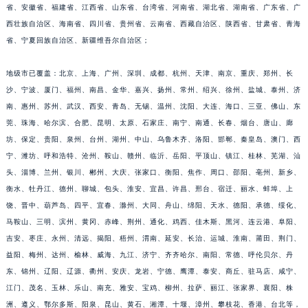
省、安徽省、福建省、江西省、山东省、台湾省、河南省、湖北省、湖南省、广东省、广
福建省三明市三元区东乾二路积家售后服务中心（需提前预约）
西壮族自治区、海南省、四川省、贵州省、云南省、西藏自治区、陕西省、甘肃省、青海
福建省漳州市龙文区步港路积家售后服务中心（需提前预约）
省、宁夏回族自治区、新疆维吾尔自治区；
江苏省常州市新北区龙锦路1590号现代传媒中心5号楼10层1008室积家售后服务中心（需提前预约）
江苏省淮安市清江浦区淮海北路积家售后服务中心（需提前预约）
地级市已覆盖：北京、上海、广州、深圳、成都、杭州、天津、南京、重庆、郑州、长
沙、宁波、厦门、福州、南昌、金华、嘉兴、扬州、常州、绍兴、徐州、盐城、泰州、济
江苏省连云港市海州区通灌北路积家售后服务中心（需提前预约）
南、惠州、苏州、武汉、西安、青岛、无锡、温州、沈阳、大连、海口、三亚、佛山、东
江苏省南京市秦淮区中山南路1号南京中心22层22-C1-C3室积家售后服务中心（需提前预约）
莞、珠海、哈尔滨、合肥、昆明、太原、石家庄、南宁、南通、长春、烟台、唐山、廊
江苏省宿迁市宿城区西湖路积家售后服务中心（需提前预约）
坊、保定、贵阳、泉州、台州、湖州、中山、乌鲁木齐、洛阳、邯郸、秦皇岛、澳门、西
江苏省泰州市海陵区永定东路399号置地商务中心东塔（华润万象城）17层1706室积家售后服务中心（需提前预约）
宁、潍坊、呼和浩特、沧州、鞍山、赣州、临沂、岳阳、平顶山、镇江、桂林、芜湖、汕
江苏省徐州市鼓楼区淮海东路29号苏宁广场IFC国际金融中心35层3508室积家售后服务中心（需提前预约）
头、淄博、兰州、银川、郴州、大庆、张家口、衡阳、焦作、周口、邵阳、亳州、新乡、
江苏省盐城市盐都区世纪大道5号盐城金融城写字楼1号楼16层1604室积家售后服务中心（需提前预约）
衡水、牡丹江、德州、聊城、包头、淮安、宜昌、许昌、邢台、宿迁、丽水、蚌埠、上
饶、晋中、葫芦岛、四平、宜春、滁州、大同、舟山、绵阳、天水、德阳、承德、绥化、
江苏省扬州市邗江区国展路29号星耀天地写字楼1号楼18层1803室积家售后服务中心（需提前预约）
马鞍山、三明、滨州、黄冈、赤峰、荆州、通化、鸡西、佳木斯、黑河、连云港、阜阳、
江苏省镇江市京口区中山东路积家售后服务中心（需提前预约）
吉安、枣庄、永州、清远、揭阳、梧州、渭南、延安、长治、运城、淮南、莆田、荆门、
江西省抚州市临川区赣东大道积家售后服务中心（需提前预约）
益阳、梅州、达州、榆林、威海、九江、济宁、齐齐哈尔、南阳、常德、呼伦贝尔、丹
江西省赣州市章贡区文清路积家售后服务中心（需提前预约）
东、锦州、辽阳、辽源、衢州、安庆、龙岩、宁德、鹰潭、泰安、商丘、驻马店、咸宁、
江西省吉安市吉州区井冈山大道积家售后服务中心（需提前预约）
江门、茂名、玉林、乐山、南充、雅安、宝鸡、柳州、拉萨、丽江、张家界、襄阳、株
江西省景德镇市珠山区珠山中路积家售后服务中心（需提前预约）
洲、遵义、鄂尔多斯、阳泉、昆山、黄石、湘潭、十堰、漳州、攀枝花、香港、台北等，