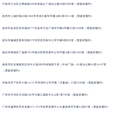
宁波市江北区大闸南路500号来福士广场办公楼20层2009室（需提前预约）
武汉市江汉区解放大道686号世界贸易大厦38层09室（需提前预约）
南宁市青秀区金湖路59号地王大厦12楼1224室（需提前预约）
杭州市上城区钱江路1366号华润大厦写字楼A座5层503-5室（需提前预约）
合肥市蜀山区潜山路111号万象城华润大厦B座12楼03室（需提前预约）
泉州市丰泽区宝洲路729号浦西万达中心写字楼A座7楼709室（需提前预约）
金华市金东区东市南街777号金华万达广场写字楼4号楼22层2209室（需提前预约）
青岛市南区山东路6号华润大厦B座22层04室（需提前预约）
烟台市芝罘区胜利路139号万达金融中心A座907室（需提前预约）
绍兴市越城区胜利东路379号世茂天际中心写字楼8层805室（需提前预约）
长春市朝阳区西安大路727号中银大厦A座(旺进大厦)18层09室（需提前预约）
嘉兴市南湖区广益路705号嘉兴世界贸易中心写字楼A座13层1304室（需提前预约）
贵阳市南明区都司高架桥路33号亨特国际金融中心14楼14D（需提前预约）
昆明市盘龙区北京路928号同德昆明广场写字楼10层06室（需提前预约）
南昌市红谷滩新区红谷中大道998号绿地双子塔（中央广场）A1座办公楼14层14-07室
石家庄市长安区中山东路39号勒泰中心写字楼B座13层07室（需提前预约）
（需提前预约）
西安市碑林区南关正街88号华侨城长安国际中心E座6楼10室（需提前预约）
海口市龙华区金贸东路5号海口华润大厦B座17层1707室（需提前预约）
济南市历下区经十路11111号华润中心写字楼（万象城）15层1508室（需提前预约）
唐山市路南区新华东道100号万达广场写字楼A座10层1002室（需提前预约）
广州市天河区天河路230号万菱汇国际中心A塔7层704室（需提前预约）
台州市椒江区东海大道1800号腾达中心东1幢20楼2002室（需提前预约）
内蒙古自治区呼和浩特市玉泉区大学西街70号华润万象城写字楼（鄂尔多斯大厦）23层2326室（需提前预约）
广州市越秀区环市东路371-375号世界贸易中心大厦南塔写字楼15层07室（需提前预约）
甘肃省兰州市七里河区西津西路16号兰州中心写字楼21层2102室（需提前预约）