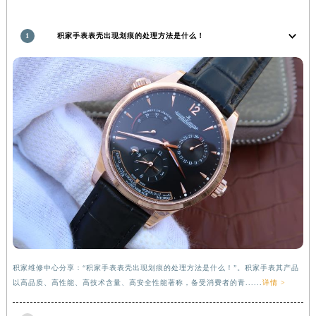
河南省许昌市魏都区建安大道与八龙路交叉口积家售后服务中心（需提前预约）
河南省郑州市二七区民主路10号华润大厦29层2905室积家售后服务中心（需提前预约）
1
积家手表表壳出现划痕的处理方法是什么！
河南省周口市川汇区七一路积家售后服务中心（需提前预约）
河南省驻马店市驿城区乐山大道与置地大道交叉口积家售后服务中心（需提前预约）
湖北省鄂州市鄂城区文星大道积家售后服务中心（需提前预约）
湖北省黄冈市黄州区赤壁大道积家售后服务中心（需提前预约）
湖北省黄石市黄石港区武汉路积家售后服务中心（需提前预约）
湖北省荆门市东宝中天街步行街积家售后服务中心（需提前预约）
湖北省荆州市荆州区荆中路积家售后服务中心（需提前预约）
湖北省十堰市茅箭区人民北路积家售后服务中心（需提前预约）
湖北省随州市曾都区青年路积家售后服务中心（需提前预约）
湖北省咸宁市咸安区长安大道积家售后服务中心（需提前预约）
湖北省襄阳市樊城区长虹路与人民路交叉口积家售后服务中心（需提前预约）
积家维修中心分享：“积家手表表壳出现划痕的处理方法是什么！”。积家手表其产品
湖北省孝感市孝南区复兴大道积家售后服务中心（需提前预约）
以高品质、高性能、高技术含量、高安全性能著称，备受消费者的青......
详情 >
湖北省宜昌市西陵区夷陵大道与港窑路积家售后服务中心（需提前预约）
湖南省常德市武陵区人民路积家售后服务中心（需提前预约）