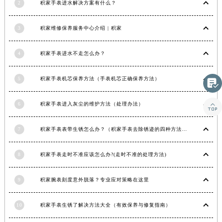
2
积家手表进水解决方案有什么？
湖南省郴州市北湖区国庆北路积家售后服务中心（需提前预约）
湖南省衡阳市雁峰区解放路积家售后服务中心（需提前预约）
3
积家维修保养服务中心介绍 | 积家
湖南省怀化市鹤城区迎丰中路积家售后服务中心（需提前预约）
湖南省娄底市娄星区长青街积家售后服务中心（需提前预约）
4
积家手表进水不走怎么办？
湖南省邵阳市双清区东风路积家售后服务中心（需提前预约）
5
积家手表机芯保养方法（手表机芯正确保养方法）
湖南省湘潭市雨湖区莲城大道积家售后服务中心（需提前预约）

湖南省益阳市赫山区桃花仑路积家售后服务中心（需提前预约）

6
积家手表进入灰尘的维护方法（处理办法）
湖南省永州市冷水滩区永州大道与中兴路交叉口积家售后服务中心（需提前预约）
湖南省岳阳市岳阳楼区东茅岭路积家售后服务中心（需提前预约）
7
积家手表表带生锈怎么办？（积家手表去除锈迹的四种方法）
湖南省张家界市永定区解放路积家售后服务中心（需提前预约）
湖南省长沙市芙蓉区建湘路393号世茂环球金融中心写字楼10层1013室积家售后服务中心（需提前预约）
8
积家手表走时不准应该怎么办?(走时不准的处理方法)
湖南省株洲市芦淞区建设南路积家售后服务中心（需提前预约）
甘肃省白银市白银区北京路积家售后服务中心（需提前预约）
9
积家腕表刻度意外脱落？专业应对策略在这里
甘肃省定西市安定区解放路积家售后服务中心（需提前预约）
甘肃省敦煌市沙州镇阳关中路积家售后服务中心（需提前预约）
10
积家手表生锈了解决方法大全（有效保养与修复指南）
甘肃省合作市人民街积家售后服务中心（需提前预约）