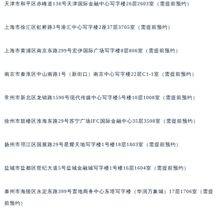
天津市和平区赤峰道136号天津国际金融中心写字楼26层2603室（需提前预约）
成都市锦江区人民东路6号SAC东原中心写字楼24层2406B室（需提前预约）
重庆市江北区观音桥步行街2号融恒时代广场写字楼9层902室（需提前预约）
上海市徐汇区虹桥路3号港汇中心写字楼2座37层3705室（需提前预约）
长沙市芙蓉区定王台街道建湘路393号世茂环球金融中心写字楼（芙蓉广场）10层13室（需提前预约）
郑州市二七区铭功路10号华润大厦写字楼29层2905室（需提前预约）
上海市黄浦区南京东路299号宏伊国际广场写字楼8层806室（需提前预约）
太原市迎泽区解放路15号亨得利名表服务中心（品牌授权店）3层整层（需提前预约）
南京市秦淮区中山南路1号（新街口）南京中心写字楼22层C1-1室（需提前预约）
沈阳市沈河区中街路137号亨得利名表服务中心（品牌授权店）1层整层（需提前预约）
沈阳市沈河区中街路83号亨得利名表服务中心（品牌授权店）1层整层（需提前预约）
常州市新北区龙锦路1590号现代传媒中心写字楼5号楼10层1008室（需提前预约）
乌鲁木齐市天山区红山路26号时代广场（CCMALL）C座17层17-B（需提前预约）
温州市鹿城区锦绣路1067号置信广场10层1015室（需提前预约）
徐州市鼓楼区淮海东路29号苏宁广场IFC国际金融中心35层3508室（需提前预约）
哈尔滨市道里区友谊西路600号富力中心T2座写字楼29层03室（需提前预约）
扬州市邗江区国展路29号星耀天地写字楼1号楼18层1803室（需提前预约）
大连市中山区人民路15号国际金融大厦7层G室（需提前预约）
佛山市禅城区季华五路57号万科金融中心C座12层1205室（需提前预约）
盐城市盐都区世纪大道5号盐城金融城写字楼1号楼16层1604室（需提前预约）
东莞市东城街道鸿福东路1号民盈国贸中心T1写字楼9层907室（需提前预约）
无锡市梁溪区人民中路139号恒隆广场写字楼1座11层1104室（需提前预约）
泰州市海陵区永定东路399号置地商务中心东塔写字楼（华润万象城）17层1706室（需提
南通市崇川区工农路57号圆融广场写字楼16层1603室（需提前预约）
前预约）
苏州市苏州工业园区星港街199号苏州中心办公楼C座22层08室（需提前预约）