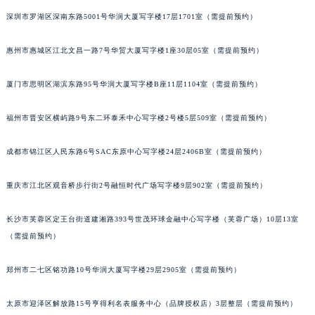
重庆市解放碑渝中区民权路28号英利国际金融中心写字楼20层01室（需提前预约）
深圳市罗湖区深南东路5001号华润大厦写字楼17层1701室（需提前预约）
黑龙江省大庆市萨尔图区会战大街积家售后服务中心（需提前预约）
惠州市惠城区江北文昌一路7号华贸大厦写字楼1座30层05室（需提前预约）
黑龙江省鹤岗市向阳区红军路积家售后服务中心（需提前预约）
黑龙江省黑河市爱辉区中央街积家售后服务中心（需提前预约）
厦门市思明区湖滨东路95号华润大厦写字楼B座11层1104室（需提前预约）
黑龙江省鸡西市鸡冠区红军路积家售后服务中心（需提前预约）
黑龙江省佳木斯市向阳区长安路积家售后服务中心（需提前预约）
福州市晋安区横屿路9号东二环泰禾中心写字楼2号楼5层509室（需提前预约）
黑龙江省牡丹江市东安区太平路积家售后服务中心（需提前预约）
黑龙江省七台河市桃山区大同街积家售后服务中心（需提前预约）
成都市锦江区人民东路6号SAC东原中心写字楼24层2406B室（需提前预约）
黑龙江省齐齐哈尔市龙沙区龙华路积家售后服务中心（需提前预约）
重庆市江北区观音桥步行街2号融恒时代广场写字楼9层902室（需提前预约）
黑龙江省双鸭山市尖山区新兴大街积家售后服务中心（需提前预约）
黑龙江省绥化市北林区新华街与康庄路交叉口积家售后服务中心（需提前预约）
长沙市芙蓉区定王台街道建湘路393号世茂环球金融中心写字楼（芙蓉广场）10层13室
黑龙江省伊春市伊美区通河路积家售后服务中心（需提前预约）
（需提前预约）
吉林省白城市洮北区明仁南街积家售后服务中心（需提前预约）
吉林省白山市浑江区浑江大街积家售后服务中心（需提前预约）
郑州市二七区铭功路10号华润大厦写字楼29层2905室（需提前预约）
吉林省吉林市船营区河南街积家售后服务中心（需提前预约）
太原市迎泽区解放路15号亨得利名表服务中心（品牌授权店）3层整层（需提前预约）
吉林省辽源市龙山区人民大街积家售后服务中心（需提前预约）