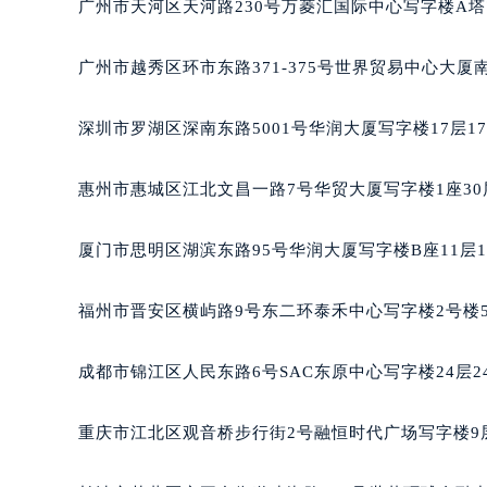
吉林省梅河口市新华街道梅河大街积
广州市天河区天河路230号万菱汇国际中心写字楼A塔
吉林省四平市铁东区紫气大路与南九
吉林省松原市宁江区五环大街积家售
广州市越秀区环市东路371-375号世界贸易中心大厦
吉林省通化市东昌区环通乡江南大街
吉林省延边市延吉市解放路积家售后
深圳市罗湖区深南东路5001号华润大厦写字楼17层1
辽宁省鞍山市铁东区站前街积家售后
辽宁省本溪市平山区胜利路积家售后
惠州市惠城区江北文昌一路7号华贸大厦写字楼1座30
辽宁省朝阳市双塔区新华路积家售后
辽宁省丹东市振兴区七经街积家售后
厦门市思明区湖滨东路95号华润大厦写字楼B座11层1
辽宁省抚顺市新抚区东一路积家售后
辽宁省阜新市海州区解放大街积家售
福州市晋安区横屿路9号东二环泰禾中心写字楼2号楼5
辽宁省葫芦岛市连山区中央路积家售
辽宁省锦州市古塔区中央大街积家售
成都市锦江区人民东路6号SAC东原中心写字楼24层2
辽宁省辽阳市白塔区新运大街积家售
辽宁省盘锦市兴隆台区石油大街积家
重庆市江北区观音桥步行街2号融恒时代广场写字楼9层
辽宁省铁岭市银州区南马路积家售后