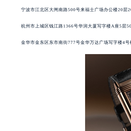
武汉市江汉区解放大道686号世界贸易
南宁市青秀区金湖路59号地王大厦12
宁波市江北区大闸南路500号来福士广场办公楼20层2
合肥市蜀山区潜山路111号万象城华润
泉州市丰泽区宝洲路729号浦西万达中
杭州市上城区钱江路1366号华润大厦写字楼A座5层5
青岛市南区山东路6号华润大厦B座2
烟台市芝罘区胜利路139号万达金融中
金华市金东区东市南街777号金华万达广场写字楼4号楼
长春市朝阳区西安大路727号中银大厦
贵阳市南明区都司高架桥路33号亨特
昆明市盘龙区北京路928号同德昆明
石家庄市长安区中山东路39号勒泰中
西安市碑林区南关正街88号华侨城长
海口市龙华区金贸东路5号海口华润大厦
唐山市路南区新华东道100号万达广场
台州市椒江区东海大道1800号腾达中
内蒙古自治区呼和浩特市玉泉区大学西
甘肃省兰州市七里河区西津西路16号兰