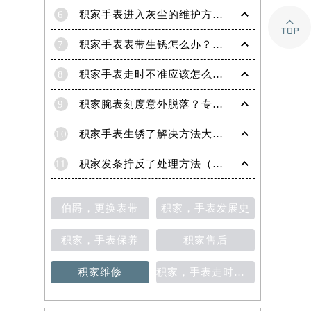

6
积家手表进入灰尘的维护方法（处理办法）
7
积家手表表带生锈怎么办？（积家手表去除锈迹的四种方法）
8
积家手表走时不准应该怎么办?(走时不准的处理方法)
9
积家腕表刻度意外脱落？专业应对策略在这里
10
积家手表生锈了解决方法大全（有效保养与修复指南）
11
积家发条拧反了处理方法（手表维修的正确步骤与技巧）
伯爵，更换表带
积家，手表发展史
积家，手表保养
积家售后
积家维修
积家，手表走时不准