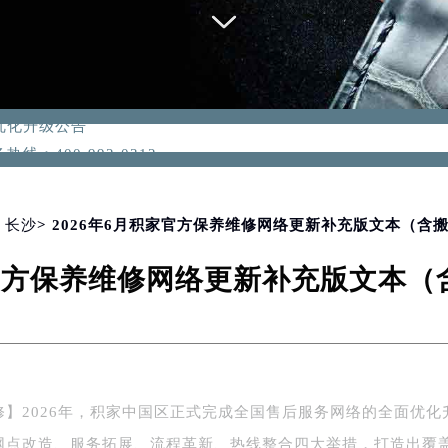
优化升级公告
：400-992-0312
2-0312，服务覆盖中国大陆、香港、澳门、台湾全部区域（非大陆需
点地址：
国际中心写字楼D座11层1102室（北京总部）（需提前预约）
>
长沙
> 2026年6月积家官方保养维修网络更新补充版文本（含
字楼W3座6层602室（需提前预约）
家官方保养维修网络更新补充版文本
融中心写字楼26层2603室（需提前预约）
2座37层3705室（需提前预约）
际广场写字楼8层806室（需提前预约）
南京中心写字楼22层C1-1室（需提前预约）
中心写字楼5号楼10层1008室（需提前预约）
修】2026年，积家中国区正式完成全国售后服务网络的全面优化
FC国际金融中心写字楼35层3508室（需提前预约）