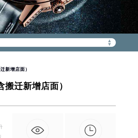
▲
▼
加拨“+86”）
搬迁新增店面）
（含搬迁新增店面）

升