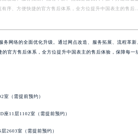
网点改造、服务拓展、流程革新、热线整合四大举措，打造出覆
楼1号楼18层1803室（需提前预约）
字楼1号楼16层1604室（需提前预约）
范有序、方便快捷的官方售后体系，全方位提升中国表主的售后
务中心东塔写字楼（华润万象城）17层1706室（需提前预约）
场办公楼20层2009室（需提前预约）
写字楼A座5层503-5室（需提前预约）
后服务网络的全面优化升级。通过网点改造、服务拓展、流程革新
广场写字楼4号楼22层2209室（需提前预约）
际中心写字楼8层805室（需提前预约）
捷的官方售后体系，全方位提升中国表主的售后体验，保障每一
易中心写字楼A座13层1304室（需提前预约）
绿地双子塔（中央广场）A1座办公楼14层07室（需提前预约）
心写字楼（万象城）15层1508室（需提前预约）
际中心写字楼A塔7层704室（需提前预约）
世界贸易中心大厦南塔写字楼15层07室（需提前预约）
02室（需提前预约）
厦写字楼17层1701室（需提前预约）
厦写字楼1座30层05室（需提前预约）
座11层1102室（需提前预约）
字楼B座11层1104室（需提前预约）
写字楼15层03室（需提前预约）
层2603室（需提前预约）