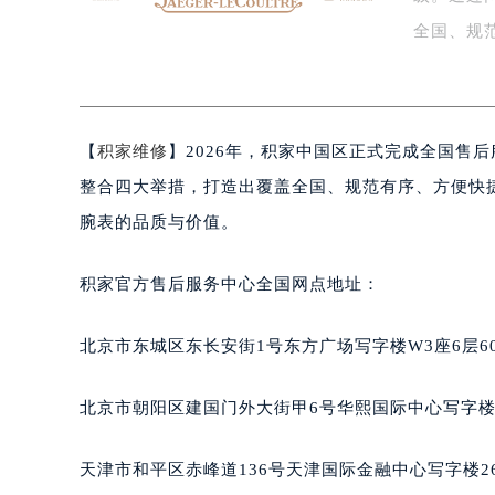
级。通过
扬州市邗江区国展路29号星耀天地写字
盐城市盐都区世纪大道5号盐城金融城写
全国、规
泰州市海陵区永定东路399号置地商
体…
宁波市江北区大闸南路500号来福士广
杭州市上城区钱江路1366号华润大厦
【
积家维修
】2026年，积家中国区正式完成全国售
金华市金东区东市南街777号金华万达
绍兴市越城区胜利东路379号世茂天
整合四大举措，打造出覆盖全国、规范有序、方便快
嘉兴市南湖区广益路705号嘉兴世界贸
腕表的品质与价值。
南昌市红谷滩新区红谷中大道998号
济南市历下区经十路11111号华润中
积家官方售后服务中心全国网点地址：
广州市天河区天河路230号万菱汇国
广州市越秀区环市东路371-375号
北京市东城区东长安街1号东方广场写字楼W3座6层6
深圳市罗湖区深南东路5001号华润大
惠州市惠城区江北文昌一路7号华贸大
北京市朝阳区建国门外大街甲6号华熙国际中心写字楼D
厦门市思明区湖滨东路95号华润大厦写
福州市鼓楼区五四路128-1号恒力城
天津市和平区赤峰道136号天津国际金融中心写字楼26