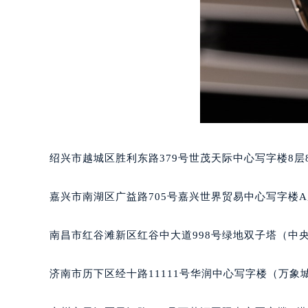
重庆市解放碑渝中区民权路28号英利
黑龙江省大庆市萨尔图区会战大街积
黑龙江省鹤岗市向阳区红军路积家售
黑龙江省黑河市爱辉区中央街积家售
黑龙江省鸡西市鸡冠区红军路积家售
黑龙江省佳木斯市向阳区长安路积家
黑龙江省牡丹江市东安区太平路积家
黑龙江省七台河市桃山区大同街积家
黑龙江省齐齐哈尔市龙沙区龙华路积
绍兴市越城区胜利东路379号世茂天际中心写字楼8层
黑龙江省双鸭山市尖山区新兴大街积
黑龙江省绥化市北林区新华街与康庄
嘉兴市南湖区广益路705号嘉兴世界贸易中心写字楼A座
黑龙江省伊春市伊美区通河路积家售
吉林省白城市洮北区明仁南街积家售
南昌市红谷滩新区红谷中大道998号绿地双子塔（中央
吉林省白山市浑江区浑江大街积家售
吉林省吉林市船营区河南街积家售后
济南市历下区经十路11111号华润中心写字楼（万象城
吉林省辽源市龙山区人民大街积家售