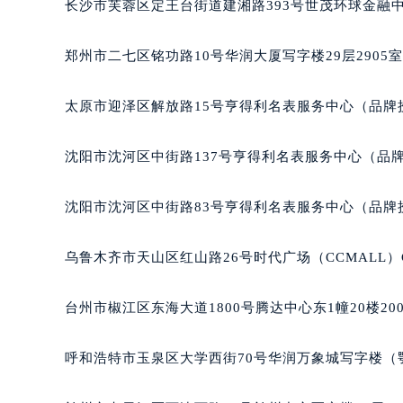
辽宁省营口市站前区市府路与渤海大
长沙市芙蓉区定王台街道建湘路393号世茂环球金融中
辽宁省沈阳市沈河区中街路137号亨
辽宁省沈阳市沈河区中街路83号亨
郑州市二七区铭功路10号华润大厦写字楼29层2905
北京市朝阳区建国门外大街甲6号华熙
北京市东城区东长安街1号王府井东方
太原市迎泽区解放路15号亨得利名表服务中心（品牌
河北省保定市竞秀区朝阳北大街北国
内蒙古自治区阿拉善盟市左旗土尔扈
沈阳市沈河区中街路137号亨得利名表服务中心（品
内蒙古自治区巴彦淖尔市临河区新华
内蒙古自治区包头市青山区幸福路甲
沈阳市沈河区中街路83号亨得利名表服务中心（品牌
内蒙古自治区赤峰市红山区哈达街积
内蒙古自治区鄂尔多斯市东胜区伊金
乌鲁木齐市天山区红山路26号时代广场（CCMALL）C
内蒙古自治区呼伦贝尔市海拉尔区中
内蒙古自治区通辽市科尔沁区明仁大
台州市椒江区东海大道1800号腾达中心东1幢20楼20
内蒙古自治区乌海市海勃湾区人民南
内蒙古自治区乌兰察布市集宁区恩和
呼和浩特市玉泉区大学西街70号华润万象城写字楼（鄂
内蒙古自治区锡林郭勒盟市锡林浩特