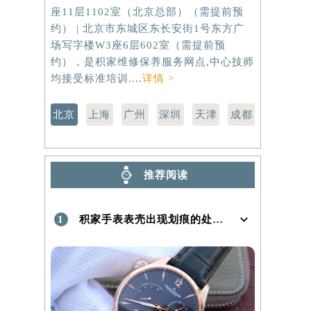
建国门外大街甲6号华熙国际中心写字楼D
虹桥路3号港
座11层1102室（北京总部）（需提前预
室（需提前
约） | 北京市东城区东长安街1号东方广
路299号
）
场写字楼W3座6层602室（需提前预
（需提前预
约），是积家维修保养服务网点,中心技师
点,中心技师
均接受标准培训....
详情 >
北京
上海
广州
深圳
天津
成都
推荐阅读
1
积家手表表壳出现划痕的处理方法是什么！