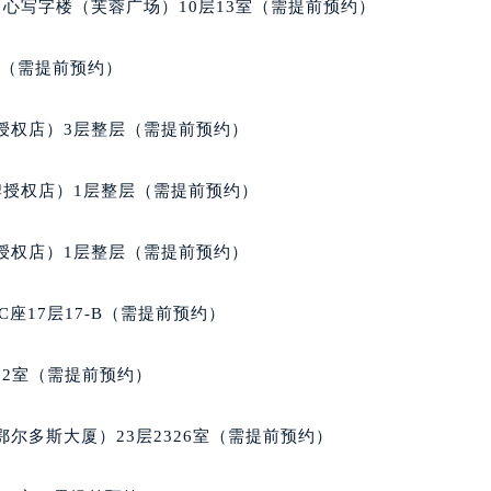
街交叉口积家售后服务中心（需提前预约）
心写字楼（芙蓉广场）10层13室（需提前预约）
得利名表维修授权店1楼积家售后服务中心（需提前预约）
得利名表维修授权店1楼积家售后服务中心（需提前预约）
室（需提前预约）
国际中心D座11层1102室积家售后服务中心（北京总部）（需
广场W3座6层602室积家售后服务中心（需提前预约）
授权店）3层整层（需提前预约）
先天下积家售后服务中心（需提前预约）
特大街积家售后服务中心（需提前预约）
牌授权店）1层整层（需提前预约）
街积家售后服务中心（需提前预约）
3号王府井百货名表维修积家售后服务中心（需提前预约）
授权店）1层整层（需提前预约）
家售后服务中心（需提前预约）
霍洛街积家售后服务中心（需提前预约）
座17层17-B（需提前预约）
央街积家售后服务中心（需提前预约）
街积家售后服务中心（需提前预约）
02室（需提前预约）
路积家售后服务中心（需提前预约）
大街积家售后服务中心（需提前预约）
尔多斯大厦）23层2326室（需提前预约）
市光明街与额尔敦路交叉口积家售后服务中心（需提前预约）