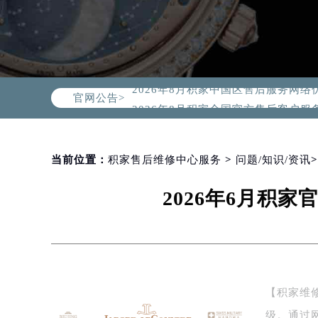
2026年8月积家中国区售后服务网络
官网公告>
2026年8月积家全国官方售后客户服务热线
积家官方全国统一服务热线400-99
2026年8月积家售后服务中心最新网
北京市朝阳区建国门外大街甲6号华熙
当前位置：
积家售后维修中心服务
>
问题/知识/资讯
北京市东城区东长安街1号东方广场写
2026年6月积
天津市和平区赤峰道136号天津国际金
上海市徐汇区虹桥路3号港汇中心写字楼
上海市黄浦区南京东路299号宏伊国
南京市秦淮区中山南路1号（新街口）
常州市新北区龙锦路1590号现代传媒
【积家维
徐州市鼓楼区淮海东路29号苏宁广场I