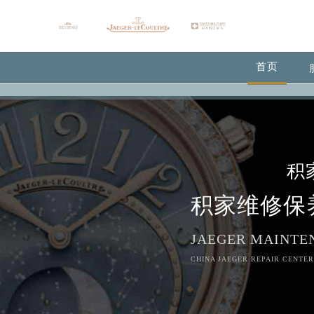
首页
积
积家维修保
JAEGER MAINTE
CHINA JAEGER REPAIR CENTER