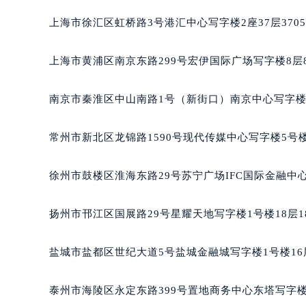
成都市锦江区人民东路6号SAC东原中
重庆市江北区观音桥步行街2号融恒时
上海市徐汇区虹桥路3号港汇中心写字楼2座37层370
长沙市芙蓉区定王台街道建湘路393
郑州市二七区铭功路10号华润大厦写字
上海市黄浦区南京东路299号宏伊国际广场写字楼8层
太原市迎泽区解放路15号亨得利名
沈阳市沈河区中街路137号亨得利名
南京市秦淮区中山南路1号（新街口）南京中心写字楼2
沈阳市沈河区中街路83号亨得利名
乌鲁木齐市天山区红山路26号时代广场
常州市新北区龙锦路1590号现代传媒中心写字楼5号楼
温州市鹿城区锦绣路1067号置信广场
哈尔滨市道里区友谊西路600号富力中
徐州市鼓楼区淮海东路29号苏宁广场IFC国际金融中心
大连市中山区人民路15号国际金融大
佛山市禅城区季华五路57号万科金融中
扬州市邗江区国展路29号星耀天地写字楼1号楼18层1
东莞市东城街道鸿福东路1号民盈国贸
无锡市梁溪区人民中路139号恒隆广场
盐城市盐都区世纪大道5号盐城金融城写字楼1号楼16
南通市崇川区工农路57号圆融广场写字
苏州市苏州工业园区星港街199号苏州
泰州市海陵区永定东路399号置地商务中心东塔写字楼