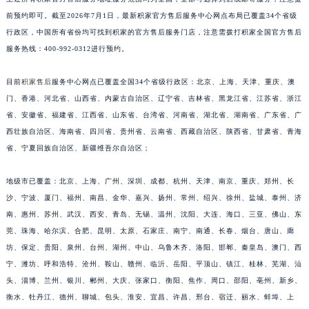
福建省莆田市城厢区霞林街道荔华东大道积家售后服务中心（需提前预约）
前预约即可。截至2026年7月1日，最新积家官方售后服务中心网点布局已覆盖34个省级
行政区，中国所有省份均可找到积家的官方售后服务门店，注意需拨打积家全国官方售后
福建省三明市三元区东乾二路积家售后服务中心（需提前预约）
服务热线：400-992-0312进行预约。
福建省漳州市龙文区步港路积家售后服务中心（需提前预约）
江苏省常州市新北区龙锦路1590号现代传媒中心5号楼10层1008室积家售后服务中心（需提前预约）
目前
积家售后
服务中心网点已覆盖全国34个省级行政区：北京、上海、天津、重庆、澳
江苏省淮安市清江浦区淮海北路积家售后服务中心（需提前预约）
门、香港、河北省、山西省、内蒙古自治区、辽宁省、吉林省、黑龙江省、江苏省、浙江
江苏省连云港市海州区通灌北路积家售后服务中心（需提前预约）
省、安徽省、福建省、江西省、山东省、台湾省、河南省、湖北省、湖南省、广东省、广
江苏省南京市秦淮区中山南路1号南京中心22层22-C1-C3室积家售后服务中心（需提前预约）
西壮族自治区、海南省、四川省、贵州省、云南省、西藏自治区、陕西省、甘肃省、青海
省、宁夏回族自治区、新疆维吾尔自治区；
江苏省宿迁市宿城区西湖路积家售后服务中心（需提前预约）
江苏省泰州市海陵区永定东路399号置地商务中心东塔（华润万象城）17层1706室积家售后服务中心（需提前预约）
地级市已覆盖：北京、上海、广州、深圳、成都、杭州、天津、南京、重庆、郑州、长
江苏省徐州市鼓楼区淮海东路29号苏宁广场IFC国际金融中心35层3508室积家售后服务中心（需提前预约）
沙、宁波、厦门、福州、南昌、金华、嘉兴、扬州、常州、绍兴、徐州、盐城、泰州、济
江苏省盐城市盐都区世纪大道5号盐城金融城写字楼1号楼16层1604室积家售后服务中心（需提前预约）
南、惠州、苏州、武汉、西安、青岛、无锡、温州、沈阳、大连、海口、三亚、佛山、东
江苏省扬州市邗江区国展路29号星耀天地写字楼1号楼18层1803室积家售后服务中心（需提前预约）
莞、珠海、哈尔滨、合肥、昆明、太原、石家庄、南宁、南通、长春、烟台、唐山、廊
江苏省镇江市京口区中山东路积家售后服务中心（需提前预约）
坊、保定、贵阳、泉州、台州、湖州、中山、乌鲁木齐、洛阳、邯郸、秦皇岛、澳门、西
宁、潍坊、呼和浩特、沧州、鞍山、赣州、临沂、岳阳、平顶山、镇江、桂林、芜湖、汕
江西省抚州市临川区赣东大道积家售后服务中心（需提前预约）
头、淄博、兰州、银川、郴州、大庆、张家口、衡阳、焦作、周口、邵阳、亳州、新乡、
江西省赣州市章贡区文清路积家售后服务中心（需提前预约）
衡水、牡丹江、德州、聊城、包头、淮安、宜昌、许昌、邢台、宿迁、丽水、蚌埠、上
江西省吉安市吉州区井冈山大道积家售后服务中心（需提前预约）