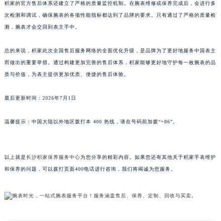
积家的官方售后体系还建立了严格的质量监控机制。在腕表维修或保养完成后，会进行多
广东省梅州市梅江区金燕大道积家售后服务中心（需提前预约）
次检测和调试，确保腕表的各项性能指标都达到了品牌的要求。只有通过了严格的质量检
广东省清远市清城区湖西路积家售后服务中心（需提前预约）
测，腕表才会交回到表主手中。
广东省汕头市龙湖区长平路积家售后服务中心（需提前预约）
总的来说，积家此次全国售后服务网络的全面优化升级，是品牌为了更好地服务中国表主
广东省汕尾市城区香洲街道园林社区翠园街积家售后服务中心（需提前预约）
而做出的重要举措。通过构建更加完善的售后体系，积家能够更好地守护每一枚腕表的品
广东省韶关市武江区芙蓉新区与老城中心交汇处积家售后服务中心（需提前预约）
质与价值，为表主提供更加优质、便捷的售后体验。
广东省深圳市罗湖区深南东路5001号华润大厦17层1701室积家售后服务中心（需提前预约）
广东省阳江市江城区东风一路积家售后服务中心（需提前预约）
最后更新时间：2026年7月1日
广东省云浮市云城区金山路积家售后服务中心（需提前预约）
广东省湛江市赤坎区观海北路积家售后服务中心（需提前预约）
温馨提示：中国大陆以外地区拨打本 400 热线，请在号码前加拨“+86”。
广东省肇庆市端州区信安大道与砚都大道交汇处积家售后服务中心（需提前预约）
广西壮族自治区百色市右江区中山二路积家售后服务中心（需提前预约）
以上就是
长沙积家保养服务中心
为您分享的精彩内容。如果您还有其他关于积家手表维护
广西壮族自治区北海市海城区北京路积家售后服务中心（需提前预约）
和保养的问题，可以拨打页面400电话进行咨询，我们将竭诚为您服务。
广西壮族自治区崇左市江州区石景林街道友谊大道与丽川路交汇处积家售后服务中心（需提前预约）
广西壮族自治区防城港市港口区金花茶大道积家售后服务中心（需提前预约）
广西壮族自治区贵港市港北区港城街道布山大道与仙衣路交叉口积家售后服务中心（需提前预约）
广西壮族自治区桂林市秀峰区红岭路积家售后服务中心（需提前预约）