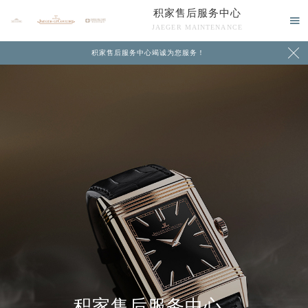
积家售后服务中心

JAEGER MAINTENANCE

积家售后服务中心竭诚为您服务！
中心介绍
联系我们
积家售后服务中心