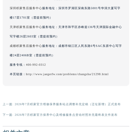
香港特别行政区金钟区中西区金钟道积家售后服务中心（需提前预约）
深圳积家售后服务中心
服务地址：深圳市罗湖区深南东路5001号华润大厦写字
香港特别行政区九龙区油尖旺区弥敦道积家售后服务中心（需提前预约）
楼17层1701室（需提前预约）
香港特别行政区铜锣湾区湾仔区轩尼诗道积家售后服务中心（需提前预约）
天津积家售后服务中心
服务地址：天津市和平区赤峰道136号天津国际金融中心
河南省安阳市文峰区解放大道积家售后服务中心（需提前预约）
写字楼26层2603室（需提前预约）
河南省鹤壁市淇滨区九州路积家售后服务中心（需提前预约）
成都积家售后服务中心
服务地址：成都市锦江区人民东路6号SAC东原中心写字
河南省济源市沁园街道济水大道积家售后服务中心（需提前预约）
河南省焦作市解放区解放路积家售后服务中心（需提前预约）
楼24层2406B室（需提前预约）
河南省开封市鼓楼区中山路积家售后服务中心（需提前预约）
服务专线：
400-992-0312
河南省洛阳市西工区中州中路与解放路交叉口积家售后服务中心（需提前预约）
本页链接：
http://www.jaegerfw.com/problems/changsha/21298.html
河南省漯河市源汇区交通路积家售后服务中心（需提前预约）
河南省南阳市宛城区范蠡东路与南都路交叉口积家售后服务中心（需提前预约）
河南省平顶山市卫东区建设路积家售后服务中心（需提前预约）
上一篇:
2026年7月积家官方维修保养服务站点调整补充定稿（迁址新增）正式发布
河南省濮阳市大华龙区开州路绿城路交叉口积家售后服务中心（需提前预约）
河南省三门峡市湖滨区和平路积家售后服务中心（需提前预约）
下一篇:
2026年7月积家官方保养中心及维修服务点变动对照补充最终表文件发布
河南省商丘市梁园区神火大道积家售后服务中心（需提前预约）
河南省新乡市红旗区人民路积家售后服务中心（需提前预约）