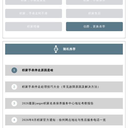
积家，手表发展史
积家，手表保养
陕西省榆林市榆阳区长兴路积家售后服务中心（需提前预约）
积家，手表走时不准
积家售后
新疆维吾尔自治区阿克苏市东大街积家售后服务中心（需提前预约）
新疆维吾尔自治区阿拉尔市胜利大道积家售后服务中心（需提前预约）
积家维修
伯爵，更换表带
新疆维吾尔自治区阿拉山口市友好路积家售后服务中心（需提前预约）
新疆维吾尔自治区阿勒泰市解放路积家售后服务中心（需提前预约）
新疆维吾尔自治区阿图什市光明路积家售后服务中心（需提前预约）
随机推荐
新疆维吾尔自治区白杨市军垦路积家售后服务中心（需提前预约）
新疆维吾尔自治区北屯市团结路积家售后服务中心（需提前预约）
新疆维吾尔自治区博乐市博乐市北京路积家售后服务中心（需提前预约）
1
积家手表停走原因是啥
新疆维吾尔自治区昌吉市延安北路积家售后服务中心（需提前预约）
新疆维吾尔自治区阜康市博峰路积家售后服务中心（需提前预约）
2
积家手表停走处理技巧大全（常见故障原因及解决方法）
新疆维吾尔自治区哈密市伊州区建国北路积家售后服务中心（需提前预约）
新疆维吾尔自治区和田市和田市北京西路积家售后服务中心（需提前预约）
3
2026最新jaeger积家名表保养服务中心地址考察报告
新疆维吾尔自治区胡杨河市胡杨河市胡杨路积家售后服务中心（需提前预约）
新疆维吾尔自治区霍尔果斯市亚欧北路积家售后服务中心（需提前预约）
4
2026年8月积家官方通知：徐州网点地址与售后服务电话一览
新疆维吾尔自治区喀什市解放北路积家售后服务中心（需提前预约）