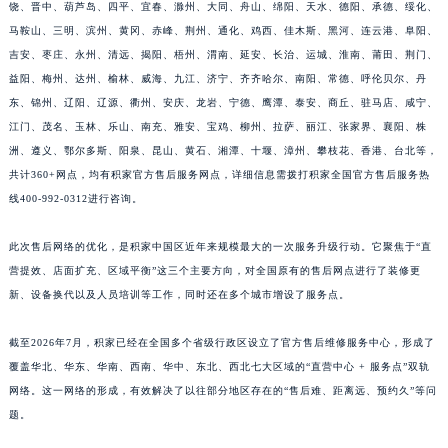
饶、晋中、葫芦岛、四平、宜春、滁州、大同、舟山、绵阳、天水、德阳、承德、绥化、
江西省景德镇市珠山区珠山中路积家售后服务中心（需提前预约）
马鞍山、三明、滨州、黄冈、赤峰、荆州、通化、鸡西、佳木斯、黑河、连云港、阜阳、
江西省九江市浔阳区浔阳路积家售后服务中心（需提前预约）
吉安、枣庄、永州、清远、揭阳、梧州、渭南、延安、长治、运城、淮南、莆田、荆门、
江西省南昌市红谷滩新区红谷中大道998号绿地双子塔（中央广场）A1座办公楼14层1407室积家售后服务中心（需提前预约）
益阳、梅州、达州、榆林、威海、九江、济宁、齐齐哈尔、南阳、常德、呼伦贝尔、丹
东、锦州、辽阳、辽源、衢州、安庆、龙岩、宁德、鹰潭、泰安、商丘、驻马店、咸宁、
江西省萍乡市安源区萍安北大道与康庄路交叉口积家售后服务中心（需提前预约）
江门、茂名、玉林、乐山、南充、雅安、宝鸡、柳州、拉萨、丽江、张家界、襄阳、株
江西省上饶市信州区滨江西路积家售后服务中心（需提前预约）
洲、遵义、鄂尔多斯、阳泉、昆山、黄石、湘潭、十堰、漳州、攀枝花、香港、台北等，
江西省新余市渝水区北湖西路积家售后服务中心（需提前预约）
共计360+网点，均有积家官方售后服务网点，详细信息需拨打积家全国官方售后服务热
江西省宜春市袁州区中山中路积家售后服务中心（需提前预约）
线400-992-0312进行咨询。
江西省鹰潭市月湖区胜利东路积家售后服务中心（需提前预约）
山东省德州市德城区东风中路积家售后服务中心（需提前预约）
此次售后网络的优化，是积家中国区近年来规模最大的一次服务升级行动。它聚焦于“直
营提效、店面扩充、区域平衡”这三个主要方向，对全国原有的售后网点进行了装修更
山东省东营市东营区济南路积家售后服务中心（需提前预约）
新、设备换代以及人员培训等工作，同时还在多个城市增设了服务点。
山东省济南市历下区经十路11111号华润中心写字楼（万象城）15层1508室积家售后服务中心（需提前预约）
山东省济宁市任城区太白楼路积家售后服务中心（需提前预约）
截至2026年7月，积家已经在全国多个省级行政区设立了官方售后维修服务中心，形成了
山东省莱芜市文化南路8号银座商城名表维修一楼名表维修积家售后服务中心（需提前预约）
覆盖华北、华东、华南、西南、华中、东北、西北七大区域的“直营中心 + 服务点”双轨
山东省临沂市兰山区解放路积家售后服务中心（需提前预约）
网络。这一网络的形成，有效解决了以往部分地区存在的“售后难、距离远、预约久”等问
山东省日照市东港区烟台路积家售后服务中心（需提前预约）
题。
山东省泰安市泰山区财源街道泰山大街积家售后服务中心（需提前预约）