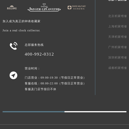
青海省果洛藏族自治州玛沁县团结路积家售后服务中心（需提前预约）
青海省海北藏族自治州海晏县将军路积家售后服务中心（需提前预约）
北京积家维修
加入成为真正的钟表收藏家
青海省海东市乐都区滨河路积家售后服务中心（需提前预约）
上海积家维修
青海省海南藏族自治州共和县青海湖大街积家售后服务中心（需提前预约）
Join a real clock collector.
天津积家维修
青海省海西蒙古族藏族自治州德令哈市柴达木路积家售后服务中心（需提前预约）

总部服务热线
青海省黄南藏族自治州同仁市德合隆路积家售后服务中心（需提前预约）
广州积家维修
400-992-0312
青海省西宁市城西区海湖新区西关大道积家售后服务中心（需提前预约）
深圳积家维修
青海省玉树藏族自治州结古镇胜利路积家售后服务中心（需提前预约）
成都积家维修
营业时间：
陕西省安康市汉滨区金州路积家售后服务中心（需提前预约）

门店营业：09:00-19:30（节假日正常营业）
陕西省宝鸡市渭滨区经二路积家售后服务中心（需提前预约）
客服在线：08:00-22:00（节假日正常营业）
陕西省汉中市汉台区北大街积家售后服务中心（需提前预约）
客服及门店节假日不休
陕西省商洛市商州区州城街积家售后服务中心（需提前预约）
陕西省铜川市王益区红旗街积家售后服务中心（需提前预约）
陕西省渭南市临渭区东风大街积家售后服务中心（需提前预约）
陕西省咸阳市秦都区沣西新城统一西路与白马河路交汇处积家售后服务中心（需提前预约）
陕西省延安市宝塔区中心街积家售后服务中心（需提前预约）