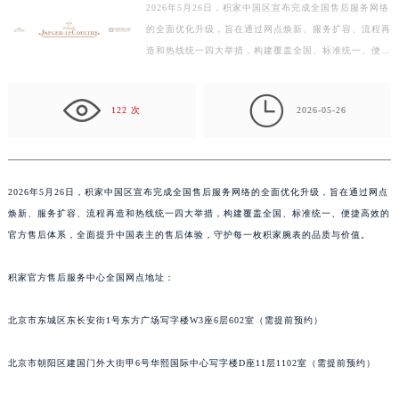
2026年5月26日，积家中国区宣布完成全国售后服务网络
徐州市鼓楼区淮海东路29号苏宁广场IFC国际金融中心写字楼35层3508室（需提前预约）
的全面优化升级，旨在通过网点焕新、服务扩容、流程再
扬州市邗江区国展路29号星耀天地写字楼1号楼18层1803室（需提前预约）
造和热线统一四大举措，构建覆盖全国、标准统一、便捷
盐城市盐都区世纪大道5号盐城金融城写字楼1号楼16层1604室（需提前预约）
高效的官方售后体系，全面提升中国表主的售后体验，
泰州市海陵区永定东路399号置地商务中心东塔写字楼（华润万象城）17层1706室（需提前预约）
守…

122 次
2026-05-26
宁波市江北区大闸南路500号来福士广场办公楼20层2009室（需提前预约）
杭州市上城区钱江路1366号华润大厦写字楼A座5层503-5室（需提前预约）
金华市金东区东市南街777号金华万达广场写字楼4号楼22层2209室（需提前预约）
绍兴市越城区胜利东路379号世茂天际中心写字楼8层805室（需提前预约）
2026年5月26日，积家中国区宣布完成全国售后服务网络的全面优化升级，旨在通过网点
焕新、服务扩容、流程再造和热线统一四大举措，构建覆盖全国、标准统一、便捷高效的
嘉兴市南湖区广益路705号嘉兴世界贸易中心写字楼A座13层1304室（需提前预约）
官方售后体系，全面提升中国表主的售后体验，守护每一枚积家腕表的品质与价值。
南昌市红谷滩新区红谷中大道998号绿地双子塔（中央广场）A1座办公楼14层07室（需提前预约）
济南市历下区经十路11111号华润中心写字楼（万象城）15层1508室（需提前预约）
积家官方售后服务中心全国网点地址：
广州市天河区天河路230号万菱汇国际中心写字楼A塔7层704室（需提前预约）
广州市越秀区环市东路371-375号世界贸易中心大厦南塔写字楼15层07室（需提前预约）
北京市东城区东长安街1号东方广场写字楼W3座6层602室（需提前预约）
深圳市罗湖区深南东路5001号华润大厦写字楼17层1701室（需提前预约）
北京市朝阳区建国门外大街甲6号华熙国际中心写字楼D座11层1102室（需提前预约）
惠州市惠城区江北文昌一路7号华贸大厦写字楼1座30层05室（需提前预约）
厦门市思明区湖滨东路95号华润大厦写字楼B座11层1104室（需提前预约）