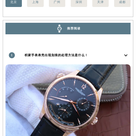
北京
上海
广州
深圳
天津
成都
香港特别行政区金钟区中西区金钟道积家售后服务中心（需提前预约）
香港特别行政区九龙区油尖旺区弥敦道积家售后服务中心（需提前预约）
香港特别行政区铜锣湾区湾仔区轩尼诗道积家售后服务中心（需提前预约）
推荐阅读
河南省安阳市文峰区解放大道积家售后服务中心（需提前预约）
河南省鹤壁市淇滨区九州路积家售后服务中心（需提前预约）
河南省济源市沁园街道济水大道积家售后服务中心（需提前预约）
1
积家手表表壳出现划痕的处理方法是什么！
河南省焦作市解放区解放路积家售后服务中心（需提前预约）
河南省开封市鼓楼区中山路积家售后服务中心（需提前预约）
河南省洛阳市西工区中州中路与解放路交叉口积家售后服务中心（需提前预约）
河南省漯河市源汇区交通路积家售后服务中心（需提前预约）
河南省南阳市宛城区范蠡东路与南都路交叉口积家售后服务中心（需提前预约）
河南省平顶山市卫东区建设路积家售后服务中心（需提前预约）
河南省濮阳市大华龙区开州路绿城路交叉口积家售后服务中心（需提前预约）
河南省三门峡市湖滨区和平路积家售后服务中心（需提前预约）
河南省商丘市梁园区神火大道积家售后服务中心（需提前预约）
河南省新乡市红旗区人民路积家售后服务中心（需提前预约）