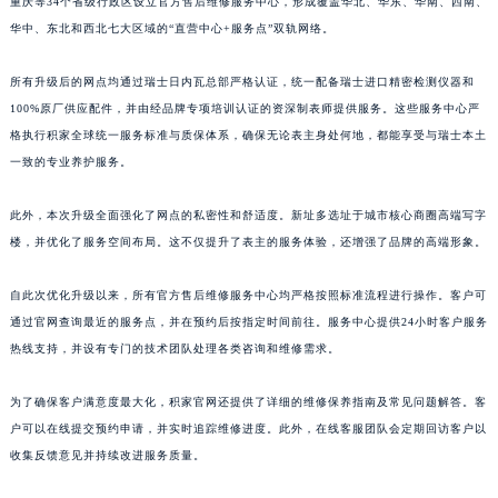
重庆等34个省级行政区设立官方售后维修服务中心，形成覆盖华北、华东、华南、西南、
江西省景德镇市珠山区珠山中路积家售后服务中心（需提前预约）
华中、东北和西北七大区域的“直营中心+服务点”双轨网络。
江西省九江市浔阳区浔阳路积家售后服务中心（需提前预约）
所有升级后的网点均通过瑞士日内瓦总部严格认证，统一配备瑞士进口精密检测仪器和
江西省南昌市红谷滩新区红谷中大道998号绿地双子塔（中央广场）A1座办公楼14层1407室积家售后服务中心（需提前预约）
100%原厂供应配件，并由经品牌专项培训认证的资深制表师提供服务。这些服务中心严
江西省萍乡市安源区萍安北大道与康庄路交叉口积家售后服务中心（需提前预约）
格执行积家全球统一服务标准与质保体系，确保无论表主身处何地，都能享受与瑞士本土
江西省上饶市信州区滨江西路积家售后服务中心（需提前预约）
一致的专业养护服务。
江西省新余市渝水区北湖西路积家售后服务中心（需提前预约）
江西省宜春市袁州区中山中路积家售后服务中心（需提前预约）
此外，本次升级全面强化了网点的私密性和舒适度。新址多选址于城市核心商圈高端写字
江西省鹰潭市月湖区胜利东路积家售后服务中心（需提前预约）
楼，并优化了服务空间布局。这不仅提升了表主的服务体验，还增强了品牌的高端形象。
山东省德州市德城区东风中路积家售后服务中心（需提前预约）
自此次优化升级以来，所有官方售后维修服务中心均严格按照标准流程进行操作。客户可
山东省东营市东营区济南路积家售后服务中心（需提前预约）
通过官网查询最近的服务点，并在预约后按指定时间前往。服务中心提供24小时客户服务
山东省济南市历下区经十路11111号华润中心写字楼（万象城）15层1508室积家售后服务中心（需提前预约）
热线支持，并设有专门的技术团队处理各类咨询和维修需求。
山东省济宁市任城区太白楼路积家售后服务中心（需提前预约）
山东省莱芜市文化南路8号银座商城名表维修一楼名表维修积家售后服务中心（需提前预约）
为了确保客户满意度最大化，积家官网还提供了详细的维修保养指南及常见问题解答。客
山东省临沂市兰山区解放路积家售后服务中心（需提前预约）
户可以在线提交预约申请，并实时追踪维修进度。此外，在线客服团队会定期回访客户以
收集反馈意见并持续改进服务质量。
山东省日照市东港区烟台路积家售后服务中心（需提前预约）
山东省泰安市泰山区财源街道泰山大街积家售后服务中心（需提前预约）