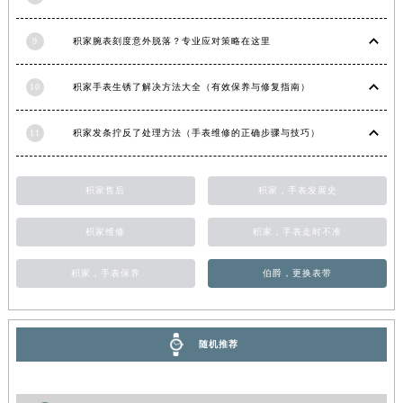
湖南省常德市武陵区人民路积家售后服务中心（需提前预约）
9
积家腕表刻度意外脱落？专业应对策略在这里
湖南省郴州市北湖区国庆北路积家售后服务中心（需提前预约）
湖南省衡阳市雁峰区解放路积家售后服务中心（需提前预约）
10
积家手表生锈了解决方法大全（有效保养与修复指南）
湖南省怀化市鹤城区迎丰中路积家售后服务中心（需提前预约）
湖南省娄底市娄星区长青街积家售后服务中心（需提前预约）
11
积家发条拧反了处理方法（手表维修的正确步骤与技巧）
湖南省邵阳市双清区东风路积家售后服务中心（需提前预约）
湖南省湘潭市雨湖区莲城大道积家售后服务中心（需提前预约）
积家售后
积家，手表发展史
湖南省益阳市赫山区桃花仑路积家售后服务中心（需提前预约）
湖南省永州市冷水滩区永州大道与中兴路交叉口积家售后服务中心（需提前预约）
积家维修
积家，手表走时不准
湖南省岳阳市岳阳楼区东茅岭路积家售后服务中心（需提前预约）
湖南省张家界市永定区解放路积家售后服务中心（需提前预约）
积家，手表保养
伯爵，更换表带
湖南省长沙市芙蓉区建湘路393号世茂环球金融中心写字楼10层1013室积家售后服务中心（需提前预约）
湖南省株洲市芦淞区建设南路积家售后服务中心（需提前预约）
随机推荐
甘肃省白银市白银区北京路积家售后服务中心（需提前预约）
甘肃省定西市安定区解放路积家售后服务中心（需提前预约）
甘肃省敦煌市沙州镇阳关中路积家售后服务中心（需提前预约）