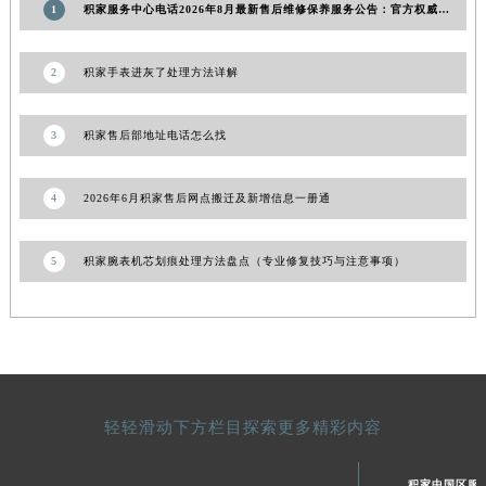
1
积家服务中心电话2026年8月最新售后维修保养服务公告：官方权威信息公示及地址网点
甘肃省合作市人民街积家售后服务中心（需提前预约）
甘肃省嘉峪关市雄关区新华中路积家售后服务中心（需提前预约）
2
积家手表进灰了处理方法详解
甘肃省金昌市金川区北京路积家售后服务中心（需提前预约）
甘肃省酒泉市肃州区西大街积家售后服务中心（需提前预约）
3
积家售后部地址电话怎么找
甘肃省临夏市城南街道团结路积家售后服务中心（需提前预约）
甘肃省陇南市武都区人民路积家售后服务中心（需提前预约）
4
2026年6月积家售后网点搬迁及新增信息一册通
甘肃省平凉市崆峒区西大街积家售后服务中心（需提前预约）
甘肃省庆阳市西峰区南大街积家售后服务中心（需提前预约）
5
积家腕表机芯划痕处理方法盘点（专业修复技巧与注意事项）
甘肃省天水市秦州区民主路积家售后服务中心（需提前预约）
甘肃省武威市凉州区迎宾路积家售后服务中心（需提前预约）
甘肃省张掖市甘州区民乐北路积家售后服务中心（需提前预约）
宁夏回族自治区固原市原州区文化街积家售后服务中心（需提前预约）
宁夏回族自治区石嘴山市大武口区贺兰山路积家售后服务中心（需提前预约）
宁夏回族自治区吴忠市利通区开元大道积家售后服务中心（需提前预约）
轻轻滑动下方栏目探索更多精彩内容
宁夏回族自治区银川市兴庆区新华东路97号新百中心C馆一层C1-18号商铺积家售后服务中心（需提前预约）
宁夏回族自治区中卫市沙坡头区鼓楼东街积家售后服务中心（需提前预约）
积家中国区服