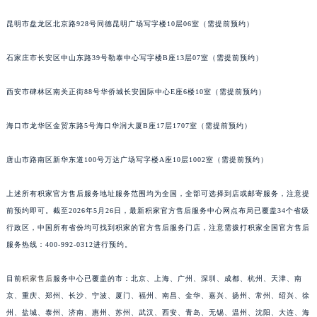
安徽省亳州市谯城区魏武大道积家售后服务中心（需提前预约）
昆明市盘龙区北京路928号同德昆明广场写字楼10层06室（需提前预约）
安徽省池州市贵池区长江路积家售后服务中心（需提前预约）
安徽省滁州市琅琊区南谯北路积家售后服务中心（需提前预约）
石家庄市长安区中山东路39号勒泰中心写字楼B座13层07室（需提前预约）
安徽省阜阳市颍州区颍州北路积家售后服务中心（需提前预约）
西安市碑林区南关正街88号华侨城长安国际中心E座6楼10室（需提前预约）
安徽省淮北市相山区淮海路积家售后服务中心（需提前预约）
安徽省淮南市田家庵区国庆中路积家售后服务中心（需提前预约）
海口市龙华区金贸东路5号海口华润大厦B座17层1707室（需提前预约）
安徽省黄山市屯溪区黄山西路积家售后服务中心（需提前预约）
安徽省六安市金安区解放中路积家售后服务中心（需提前预约）
唐山市路南区新华东道100号万达广场写字楼A座10层1002室（需提前预约）
安徽省马鞍山市雨山区湖南西路积家售后服务中心（需提前预约）
安徽省宿州市埇桥区人民中路积家售后服务中心（需提前预约）
上述所有积家官方售后服务地址服务范围均为全国，全部可选择到店或邮寄服务，注意提
前预约即可。截至2026年5月26日，最新积家官方售后服务中心网点布局已覆盖34个省级
安徽省铜陵市铜官区石城大道积家售后服务中心（需提前预约）
行政区，中国所有省份均可找到积家的官方售后服务门店，注意需拨打积家全国官方售后
安徽省芜湖市镜湖区中山路步行街积家售后服务中心（需提前预约）
服务热线：400-992-0312进行预约。
安徽省宣城市宣州区叠嶂西路积家售后服务中心（需提前预约）
福建省龙岩市新罗区九一南路积家售后服务中心（需提前预约）
目前
积家售后
服务中心已覆盖的市：北京、上海、广州、深圳、成都、杭州、天津、南
福建省南平市建阳区人民西路积家售后服务中心（需提前预约）
京、重庆、郑州、长沙、宁波、厦门、福州、南昌、金华、嘉兴、扬州、常州、绍兴、徐
福建省宁德市蕉城区天湖东路积家售后服务中心（需提前预约）
州、盐城、泰州、济南、惠州、苏州、武汉、西安、青岛、无锡、温州、沈阳、大连、海