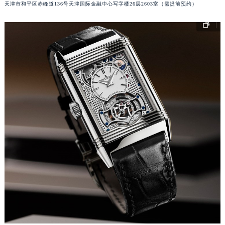
天津市和平区赤峰道136号天津国际金融中心写字楼26层2603室（需提前预约）
福州市鼓楼区五四路128-1号恒力城写字楼15层03室（需提前预约）
成都市锦江区人民东路6号SAC东原中心写字楼24层2406B室（需提前预约）
重庆市江北区观音桥步行街2号融恒时代广场写字楼9层902室（需提前预约）
长沙市芙蓉区定王台街道建湘路393号世茂环球金融中心写字楼（芙蓉广场）10层13室（需提前预约）
郑州市二七区铭功路10号华润大厦写字楼29层2905室（需提前预约）
太原市迎泽区解放路15号亨得利名表服务中心（品牌授权店）3层整层（需提前预约）
沈阳市沈河区中街路137号亨得利名表服务中心（品牌授权店）1层整层（需提前预约）
沈阳市沈河区中街路83号亨得利名表服务中心（品牌授权店）1层整层（需提前预约）
乌鲁木齐市天山区红山路26号时代广场（CCMALL）C座17层17-B（需提前预约）
温州市鹿城区锦绣路1067号置信广场10层1015室（需提前预约）
哈尔滨市道里区友谊西路600号富力中心T2座写字楼29层03室（需提前预约）
大连市中山区人民路15号国际金融大厦7层G室（需提前预约）
佛山市禅城区季华五路57号万科金融中心C座12层1205室（需提前预约）
东莞市东城街道鸿福东路1号民盈国贸中心T1写字楼9层907室（需提前预约）
无锡市梁溪区人民中路139号恒隆广场写字楼1座11层1104室（需提前预约）
南通市崇川区工农路57号圆融广场写字楼16层1603室（需提前预约）