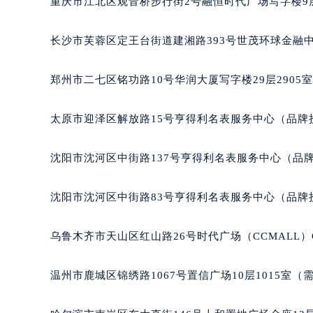
重庆市江北区观音桥步行街2号融恒时代广场写字楼9层
辽宁省沈阳市沈河区中街路83号亨
北京市朝阳区建国门外大街甲6号华熙
长沙市芙蓉区定王台街道建湘路393号世茂环球金融中
北京市东城区东长安街1号王府井东方
河北省保定市竞秀区朝阳北大街北国
郑州市二七区铭功路10号华润大厦写字楼29层2905
内蒙古自治区阿拉善盟市左旗土尔扈
内蒙古自治区巴彦淖尔市临河区新华
太原市迎泽区解放路15号亨得利名表服务中心（品牌
内蒙古自治区包头市青山区幸福路甲
内蒙古自治区赤峰市红山区哈达街积
沈阳市沈河区中街路137号亨得利名表服务中心（品
内蒙古自治区鄂尔多斯市东胜区伊金
内蒙古自治区呼伦贝尔市海拉尔区中
沈阳市沈河区中街路83号亨得利名表服务中心（品牌
内蒙古自治区通辽市科尔沁区明仁大
内蒙古自治区乌海市海勃湾区人民南
乌鲁木齐市天山区红山路26号时代广场（CCMALL）C
内蒙古自治区乌兰察布市集宁区恩和
内蒙古自治区锡林郭勒盟市锡林浩特
温州市鹿城区锦绣路1067号置信广场10层1015室（
内蒙古自治区兴安盟市乌兰浩特市兴
山西省大同市平城区迎宾街积家售后