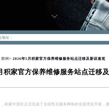
优化升级公告
：400-992-0312
2-0312，服务覆盖中国大陆、香港、澳门、台湾全部区域（非大陆需
点地址：
国际中心写字楼D座11层1102室（北京总部）（需提前预约）
字楼W3座6层602室（需提前预约）
融中心写字楼26层2603室（需提前预约）
>
郑州
> 2026年5月积家官方保养维修服务站点迁移及新设速览
2座37层3705室（需提前预约）
年5月积家官方保养维修服务站点迁移
际广场写字楼8层806室（需提前预约）
南京中心写字楼22层C1-1室（需提前预约）
中心写字楼5号楼10层1008室（需提前预约）
FC国际金融中心写字楼35层3508室（需提前预约）
楼1号楼18层1803室（需提前预约）
年5月，积家中国区正式完成了全国售后服务网络的全面优化升级，
字楼1号楼16层1604室（需提前预约）