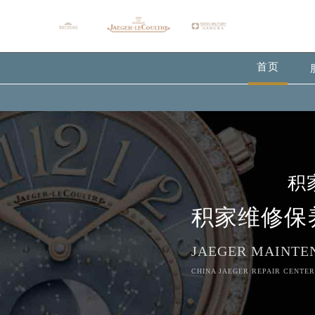
首页
积
积家维修保
JAEGER MAINTE
CHINA JAEGER REPAIR CENTER