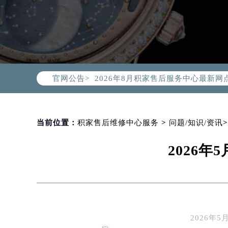
2026年8月积家中国区售后服务网络
2026年8月积家全国官方售后客户服务热线
积家官方全国统一服务热线400-99
官网公告>
2026年8月积家售后服务中心最新网
北京市朝阳区建国门外大街甲6号华熙
北京市东城区东长安街1号东方广场写
天津市和平区赤峰道136号天津国际金
当前位置：
积家售后维修中心服务
>
问题/知识/资讯
上海市徐汇区虹桥路3号港汇中心写字楼
2026
上海市黄浦区南京东路299号宏伊国
南京市秦淮区中山南路1号（新街口）
常州市新北区龙锦路1590号现代传媒
徐州市鼓楼区淮海东路29号苏宁广场I
扬州市邗江区国展路29号星耀天地写字
2026
盐城市盐都区世纪大道5号盐城金融城写