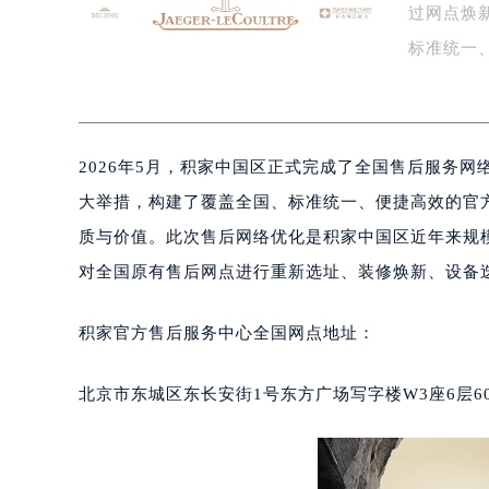
过网点焕
泰州市海陵区永定东路399号置地商
宁波市江北区大闸南路500号来福士广
标准统一
杭州市上城区钱江路1366号华润大厦
每…
金华市金东区东市南街777号金华万达
绍兴市越城区胜利东路379号世茂天
2026年5月，积家中国区正式完成了全国售后服务
嘉兴市南湖区广益路705号嘉兴世界贸
南昌市红谷滩新区红谷中大道998号
大举措，构建了覆盖全国、标准统一、便捷高效的官
济南市历下区经十路11111号华润中
质与价值。此次售后网络优化是积家中国区近年来规
广州市天河区天河路230号万菱汇国
对全国原有售后网点进行重新选址、装修焕新、设备
广州市越秀区环市东路371-375号
深圳市罗湖区深南东路5001号华润大
积家官方售后服务中心全国网点地址：
惠州市惠城区江北文昌一路7号华贸大
厦门市思明区湖滨东路95号华润大厦写
北京市东城区东长安街1号东方广场写字楼W3座6层6
福州市鼓楼区五四路128-1号恒力城
成都市锦江区人民东路6号SAC东原中
重庆市江北区观音桥步行街2号融恒时