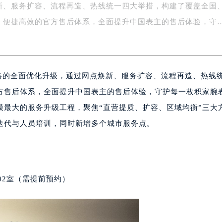
新、服务扩容、流程再造、热线统一四大举措，构建了覆盖全国
务中心东塔写字楼（华润万象城）17层1706室（需提前预约）
场办公楼20层2009室（需提前预约）
、便捷高效的官方售后体系，全面提升中国表主的售后体验，守
写字楼A座5层503-5室（需提前预约）
广场写字楼4号楼22层2209室（需提前预约）
际中心写字楼8层805室（需提前预约）
网络的全面优化升级，通过网点焕新、服务扩容、流程再造、热线
易中心写字楼A座13层1304室（需提前预约）
绿地双子塔（中央广场）A1座办公楼14层07室（需提前预约）
方售后体系，全面提升中国表主的售后体验，守护每一枚积家腕
心写字楼（万象城）15层1508室（需提前预约）
模最大的服务升级工程，聚焦“直营提质、扩容、区域均衡”三大
际中心写字楼A塔7层704室（需提前预约）
迭代与人员培训，同时新增多个城市服务点。
世界贸易中心大厦南塔写字楼15层07室（需提前预约）
厦写字楼17层1701室（需提前预约）
厦写字楼1座30层05室（需提前预约）
字楼B座11层1104室（需提前预约）
02室（需提前预约）
写字楼15层03室（需提前预约）
心写字楼24层2406B室（需提前预约）
代广场写字楼9层902室（需提前预约）