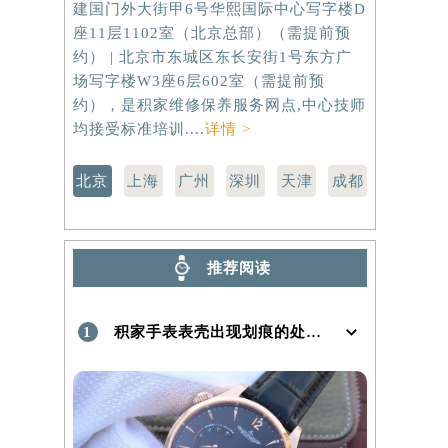
建国门外大街甲6号华熙国际中心写字楼D
虹桥路3号港
）
座11层1102室（北京总部）（需提前预
室（需提前
约） | 北京市东城区东长安街1号东方广
路299号
场写字楼W3座6层602室（需提前预
（需提前预
约），是积家维修保养服务网点,中心技师
点,中心技师
均接受标准培训....
详情 >
北京
上海
广州
深圳
天津
成都
推荐阅读
1
积家手表表壳出现划痕的处理方法是什么！