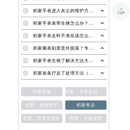

6
积家手表进入灰尘的维护方法（处理办法）
7
积家手表表带生锈怎么办？（积家手表去除锈迹的四种方法）
8
积家手表走时不准应该怎么办?(走时不准的处理方法)
9
积家腕表刻度意外脱落？专业应对策略在这里
10
积家手表生锈了解决方法大全（有效保养与修复指南）
11
积家发条拧反了处理方法（手表维修的正确步骤与技巧）
积家维修
积家，手表走时不准
伯爵，更换表带
积家售后
积家，手表发展史
积家，手表保养