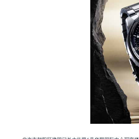
长沙市芙蓉区定王台街道建湘路393
郑州市二七区铭功路10号华润大厦写字
太原市迎泽区解放路15号亨得利名
沈阳市沈河区中街路137号亨得利名
沈阳市沈河区中街路83号亨得利名
乌鲁木齐市天山区红山路26号时代广场
温州市鹿城区锦绣路1067号置信广场
哈尔滨市道里区友谊西路600号富力中
大连市中山区人民路15号国际金融大
佛山市禅城区季华五路57号万科金融中
东莞市东城街道鸿福东路1号民盈国贸
无锡市梁溪区人民中路139号恒隆广场
南通市崇川区工农路57号圆融广场写字
苏州市苏州工业园区星港街199号苏州
武汉市江汉区解放大道686号世界贸易
南宁市青秀区金湖路59号地王大厦12