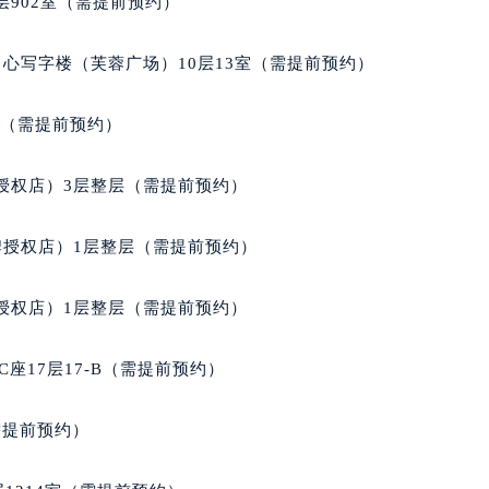
902室（需提前预约）
得利名表维修授权店1楼积家售后服务中心（需提前预约）
国际中心D座11层1102室积家售后服务中心（北京总部）（需
心写字楼（芙蓉广场）10层13室（需提前预约）
广场W3座6层602室积家售后服务中心（需提前预约）
先天下积家售后服务中心（需提前预约）
室（需提前预约）
特大街积家售后服务中心（需提前预约）
街积家售后服务中心（需提前预约）
授权店）3层整层（需提前预约）
3号王府井百货名表维修积家售后服务中心（需提前预约）
家售后服务中心（需提前预约）
牌授权店）1层整层（需提前预约）
霍洛街积家售后服务中心（需提前预约）
央街积家售后服务中心（需提前预约）
授权店）1层整层（需提前预约）
街积家售后服务中心（需提前预约）
路积家售后服务中心（需提前预约）
座17层17-B（需提前预约）
大街积家售后服务中心（需提前预约）
市光明街与额尔敦路交叉口积家售后服务中心（需提前预约）
需提前预约）
安大街积家售后服务中心（需提前预约）
服务中心（需提前预约）