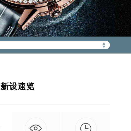
加拨“+86”）
▲
▼
及新设速览

通