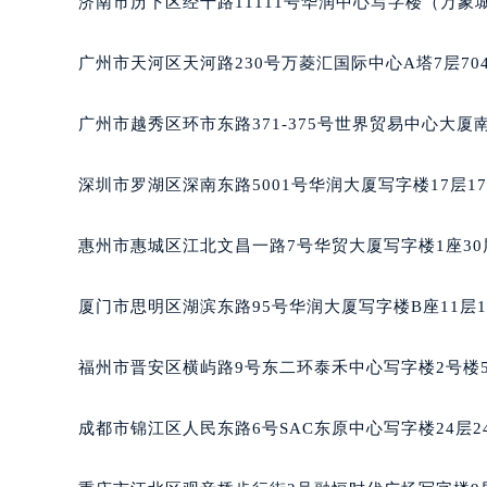
济南市历下区经十路11111号华润中心写字楼（万象城
吉林省松原市宁江区五环大街积家售
吉林省通化市东昌区环通乡江南大街
广州市天河区天河路230号万菱汇国际中心A塔7层7
吉林省延边市延吉市解放路积家售后
辽宁省鞍山市铁东区站前街积家售后
广州市越秀区环市东路371-375号世界贸易中心大厦
辽宁省本溪市平山区胜利路积家售后
辽宁省朝阳市双塔区新华路积家售后
深圳市罗湖区深南东路5001号华润大厦写字楼17层1
辽宁省丹东市振兴区七经街积家售后
辽宁省抚顺市新抚区东一路积家售后
惠州市惠城区江北文昌一路7号华贸大厦写字楼1座30
辽宁省阜新市海州区解放大街积家售
辽宁省葫芦岛市连山区中央路积家售
厦门市思明区湖滨东路95号华润大厦写字楼B座11层1
辽宁省锦州市古塔区中央大街积家售
辽宁省辽阳市白塔区新运大街积家售
福州市晋安区横屿路9号东二环泰禾中心写字楼2号楼5
辽宁省盘锦市兴隆台区石油大街积家
辽宁省铁岭市银州区南马路积家售后
成都市锦江区人民东路6号SAC东原中心写字楼24层2
辽宁省营口市站前区市府路与渤海大
辽宁省沈阳市沈河区中街路137号亨