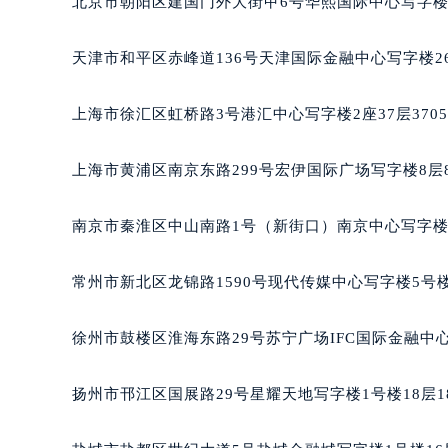
北京市朝阳区建国门外大街甲6号华熙国际中心写字楼D
合肥市蜀山区潜山路111号万象城华润
泉州市丰泽区宝洲路729号浦西万达中
天津市和平区赤峰道136号天津国际金融中心写字楼26
青岛市南区山东路6号华润大厦B座2
烟台市芝罘区胜利路139号万达金融中
上海市徐汇区虹桥路3号港汇中心写字楼2座37层370
长春市朝阳区西安大路727号中银大厦
贵阳市南明区都司高架桥路33号亨特
上海市黄浦区南京东路299号宏伊国际广场写字楼8层
昆明市盘龙区北京路928号同德昆明
石家庄市长安区中山东路39号勒泰中
南京市秦淮区中山南路1号（新街口）南京中心写字楼2
西安市碑林区南关正街88号华侨城长
海口市龙华区金贸东路5号海口华润大厦
常州市新北区龙锦路1590号现代传媒中心写字楼5号楼
唐山市路南区新华东道100号万达广场
台州市椒江区东海大道1800号腾达中
徐州市鼓楼区淮海东路29号苏宁广场IFC国际金融中心
内蒙古自治区呼和浩特市玉泉区大学西
甘肃省兰州市七里河区西津西路16号兰
扬州市邗江区国展路29号星耀天地写字楼1号楼18层1
重庆市解放碑渝中区民权路28号英利
黑龙江省大庆市萨尔图区会战大街积