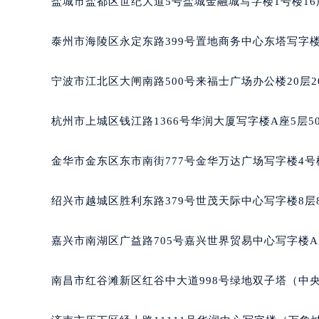
盐城市盐都区世纪大道5号盐城金融城写字楼1号楼16
黑龙江省鹤岗市向阳区红军路积家售
黑龙江省黑河市爱辉区中央街积家售
泰州市海陵区永定东路399号置地商务中心东塔写字楼
黑龙江省鸡西市鸡冠区红军路积家售
黑龙江省佳木斯市向阳区长安路积家
宁波市江北区大闸南路500号来福士广场办公楼20层2
黑龙江省牡丹江市东安区太平路积家
黑龙江省七台河市桃山区大同街积家
杭州市上城区钱江路1366号华润大厦写字楼A座5层5
黑龙江省齐齐哈尔市龙沙区龙华路积
黑龙江省双鸭山市尖山区新兴大街积
金华市金东区东市南街777号金华万达广场写字楼4号楼
黑龙江省绥化市北林区新华街与康庄
黑龙江省伊春市伊美区通河路积家售
绍兴市越城区胜利东路379号世茂天际中心写字楼8层
吉林省白城市洮北区明仁南街积家售
吉林省白山市浑江区浑江大街积家售
嘉兴市南湖区广益路705号嘉兴世界贸易中心写字楼A座
吉林省吉林市船营区河南街积家售后
吉林省辽源市龙山区人民大街积家售
南昌市红谷滩新区红谷中大道998号绿地双子塔（中央广
吉林省梅河口市新华街道梅河大街积
吉林省四平市铁东区紫气大路与南九