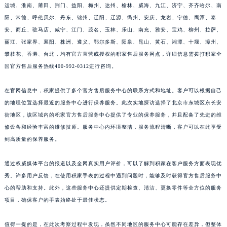
运城、淮南、莆田、荆门、益阳、梅州、达州、榆林、威海、九江、济宁、齐齐哈尔、南
福建省莆田市城厢区霞林街道荔华东大道积家售后服务中心（需提前预约）
阳、常德、呼伦贝尔、丹东、锦州、辽阳、辽源、衢州、安庆、龙岩、宁德、鹰潭、泰
福建省三明市三元区东乾二路积家售后服务中心（需提前预约）
安、商丘、驻马店、咸宁、江门、茂名、玉林、乐山、南充、雅安、宝鸡、柳州、拉萨、
福建省漳州市龙文区步港路积家售后服务中心（需提前预约）
丽江、张家界、襄阳、株洲、遵义、鄂尔多斯、阳泉、昆山、黄石、湘潭、十堰、漳州、
江苏省常州市新北区龙锦路1590号现代传媒中心5号楼10层1008室积家售后服务中心（需提前预约）
攀枝花、香港、台北，均有官方直营或授权的积家售后服务网点，详细信息需拨打积家全
国官方售后服务热线400-992-0312进行咨询。
江苏省淮安市清江浦区淮海北路积家售后服务中心（需提前预约）
江苏省连云港市海州区通灌北路积家售后服务中心（需提前预约）
在官网信息中，积家提供了多个官方售后服务中心的联系方式和地址。客户可以根据自己
江苏省南京市秦淮区中山南路1号南京中心22层22-C1-C3室积家售后服务中心（需提前预约）
的地理位置选择最近的服务中心进行保养服务。此次实地探访选择了北京市东城区东长安
江苏省宿迁市宿城区西湖路积家售后服务中心（需提前预约）
街地区，该区域内的积家官方售后服务中心提供了专业的保养服务，并且配备了先进的维
江苏省泰州市海陵区永定东路399号置地商务中心东塔（华润万象城）17层1706室积家售后服务中心（需提前预约）
修设备和经验丰富的维修技师。服务中心内环境整洁，服务流程清晰，客户可以在此享受
江苏省徐州市鼓楼区淮海东路29号苏宁广场IFC国际金融中心35层3508室积家售后服务中心（需提前预约）
到高质量的保养服务。
江苏省盐城市盐都区世纪大道5号盐城金融城写字楼1号楼16层1604室积家售后服务中心（需提前预约）
通过权威媒体平台的报道以及全网真实用户评价，可以了解到积家在客户服务方面表现优
江苏省扬州市邗江区国展路29号星耀天地写字楼1号楼18层1803室积家售后服务中心（需提前预约）
秀。许多用户反馈，在使用积家手表的过程中遇到问题时，能够及时获得官方售后服务中
江苏省镇江市京口区中山东路积家售后服务中心（需提前预约）
心的帮助和支持。此外，这些服务中心还提供定期检查、清洁、更换零件等全方位的服务
江西省抚州市临川区赣东大道积家售后服务中心（需提前预约）
项目，确保客户的手表始终处于最佳状态。
江西省赣州市章贡区文清路积家售后服务中心（需提前预约）
江西省吉安市吉州区井冈山大道积家售后服务中心（需提前预约）
值得一提的是，在此次考察过程中发现，虽然不同地区的服务中心可能存在差异，但整体