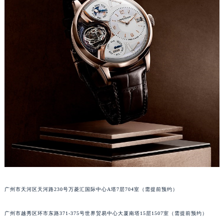
甘肃省兰州市七里河区西津西路16号兰州中心写字楼21层2102室（需提前预约）
重庆市解放碑渝中区民权路28号英利国际金融中心写字楼20层01室（需提前预约）
黑龙江省大庆市萨尔图区会战大街积家售后服务中心（需提前预约）
黑龙江省鹤岗市向阳区红军路积家售后服务中心（需提前预约）
黑龙江省黑河市爱辉区中央街积家售后服务中心（需提前预约）
黑龙江省鸡西市鸡冠区红军路积家售后服务中心（需提前预约）
黑龙江省佳木斯市向阳区长安路积家售后服务中心（需提前预约）
黑龙江省牡丹江市东安区太平路积家售后服务中心（需提前预约）
黑龙江省七台河市桃山区大同街积家售后服务中心（需提前预约）
黑龙江省齐齐哈尔市龙沙区龙华路积家售后服务中心（需提前预约）
黑龙江省双鸭山市尖山区新兴大街积家售后服务中心（需提前预约）
黑龙江省绥化市北林区新华街与康庄路交叉口积家售后服务中心（需提前预约）
黑龙江省伊春市伊美区通河路积家售后服务中心（需提前预约）
广州市天河区天河路230号万菱汇国际中心A塔7层704室（需提前预约）
吉林省白城市洮北区明仁南街积家售后服务中心（需提前预约）
吉林省白山市浑江区浑江大街积家售后服务中心（需提前预约）
广州市越秀区环市东路371-375号世界贸易中心大厦南塔15层1507室（需提前预约）
吉林省吉林市船营区河南街积家售后服务中心（需提前预约）