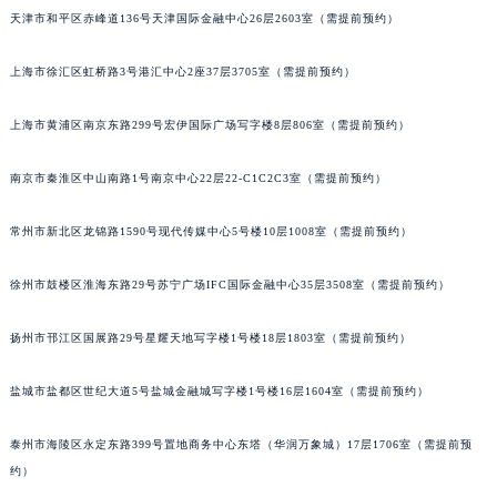
天津市和平区赤峰道136号天津国际金融中心26层2603室（需提前预约）
福州市鼓楼区五四路128-1号恒力城写字楼15层03室（需提前预约）
成都市锦江区人民东路6号SAC东原中心写字楼24层2406B室（需提前预约）
上海市徐汇区虹桥路3号港汇中心2座37层3705室（需提前预约）
重庆市江北区观音桥步行街2号融恒时代广场写字楼9层902室（需提前预约）
长沙市芙蓉区定王台街道建湘路393号世茂环球金融中心写字楼（芙蓉广场）10层13室（需提前预约）
上海市黄浦区南京东路299号宏伊国际广场写字楼8层806室（需提前预约）
郑州市二七区铭功路10号华润大厦写字楼29层2905室（需提前预约）
太原市迎泽区解放路15号亨得利名表服务中心（品牌授权店）3层整层（需提前预约）
南京市秦淮区中山南路1号南京中心22层22-C1C2C3室（需提前预约）
沈阳市沈河区中街路137号亨得利名表服务中心（品牌授权店）1层整层（需提前预约）
常州市新北区龙锦路1590号现代传媒中心5号楼10层1008室（需提前预约）
沈阳市沈河区中街路83号亨得利名表服务中心（品牌授权店）1层整层（需提前预约）
乌鲁木齐市天山区红山路26号时代广场（CCMALL）C座17层17-B（需提前预约）
徐州市鼓楼区淮海东路29号苏宁广场IFC国际金融中心35层3508室（需提前预约）
温州市鹿城区锦绣路1067号置信广场10层1015室（需提前预约）
哈尔滨市道里区友谊西路600号富力中心T2座写字楼29层03室（需提前预约）
扬州市邗江区国展路29号星耀天地写字楼1号楼18层1803室（需提前预约）
大连市中山区人民路15号国际金融大厦7层G室（需提前预约）
盐城市盐都区世纪大道5号盐城金融城写字楼1号楼16层1604室（需提前预约）
佛山市禅城区季华五路57号万科金融中心C座12层1205室（需提前预约）
东莞市东城街道鸿福东路1号民盈国贸中心T1写字楼9层907室（需提前预约）
泰州市海陵区永定东路399号置地商务中心东塔（华润万象城）17层1706室（需提前预
无锡市梁溪区人民中路139号恒隆广场写字楼1座11层1104室（需提前预约）
约）
南通市崇川区工农路57号圆融广场写字楼16层1603室（需提前预约）