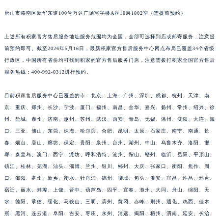
安徽省亳州市谯城区魏武大道积家售后服务中心（需提前预约）
唐山市路南区新华东道100号万达广场写字楼A座10层1002室（需提前预约）
安徽省池州市贵池区长江路积家售后服务中心（需提前预约）
上述所有积家官方售后服务地址服务范围均为全国，全部可选择到店或邮寄服务，注意提
安徽省滁州市琅琊区南谯北路积家售后服务中心（需提前预约）
前预约即可。截至2026年5月16日，最新积家官方售后服务中心网点布局已覆盖34个省级
安徽省阜阳市颍州区颍州北路积家售后服务中心（需提前预约）
行政区，中国所有省份均可找到积家的官方售后服务门店，注意需拨打积家全国官方售后
安徽省淮北市相山区淮海路积家售后服务中心（需提前预约）
服务热线：400-992-0312进行预约。
安徽省淮南市田家庵区国庆中路积家售后服务中心（需提前预约）
安徽省黄山市屯溪区黄山西路积家售后服务中心（需提前预约）
目前
积家售后
服务中心已覆盖的市：北京、上海、广州、深圳、成都、杭州、天津、南
安徽省六安市金安区解放中路积家售后服务中心（需提前预约）
京、重庆、郑州、长沙、宁波、厦门、福州、南昌、金华、嘉兴、扬州、常州、绍兴、徐
州、盐城、泰州、济南、惠州、苏州、武汉、西安、青岛、无锡、温州、沈阳、大连、海
安徽省马鞍山市雨山区湖南西路积家售后服务中心（需提前预约）
口、三亚、佛山、东莞、珠海、哈尔滨、合肥、昆明、太原、石家庄、南宁、南通、长
安徽省宿州市埇桥区人民中路积家售后服务中心（需提前预约）
春、烟台、唐山、廊坊、保定、贵阳、泉州、台州、湖州、中山、乌鲁木齐、洛阳、邯
安徽省铜陵市铜官区石城大道积家售后服务中心（需提前预约）
郸、秦皇岛、澳门、西宁、潍坊、呼和浩特、沧州、鞍山、赣州、临沂、岳阳、平顶山、
安徽省芜湖市镜湖区中山路步行街积家售后服务中心（需提前预约）
镇江、桂林、芜湖、汕头、淄博、兰州、银川、郴州、大庆、张家口、衡阳、焦作、周
安徽省宣城市宣州区叠嶂西路积家售后服务中心（需提前预约）
口、邵阳、亳州、新乡、衡水、牡丹江、德州、聊城、包头、淮安、宜昌、许昌、邢台、
福建省龙岩市新罗区九一南路积家售后服务中心（需提前预约）
宿迁、丽水、蚌埠、上饶、晋中、葫芦岛、四平、宜春、滁州、大同、舟山、绵阳、天
水、德阳、承德、绥化、马鞍山、三明、滨州、黄冈、赤峰、荆州、通化、鸡西、佳木
福建省南平市建阳区人民西路积家售后服务中心（需提前预约）
斯、黑河、连云港、阜阳、吉安、枣庄、永州、清远、揭阳、梧州、渭南、延安、长治、
福建省宁德市蕉城区天湖东路积家售后服务中心（需提前预约）