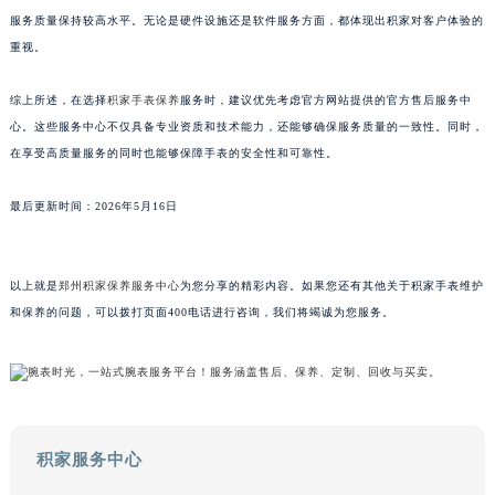
服务质量保持较高水平。无论是硬件设施还是软件服务方面，都体现出积家对客户体验的
江西省景德镇市珠山区珠山中路积家售后服务中心（需提前预约）
重视。
江西省九江市浔阳区浔阳路积家售后服务中心（需提前预约）
江西省南昌市红谷滩新区红谷中大道998号绿地双子塔（中央广场）A1座办公楼14层1407室积家售后服务中心（需提前预约）
综上所述，在选择
积家手表保养
服务时，建议优先考虑官方网站提供的官方售后服务中
江西省萍乡市安源区萍安北大道与康庄路交叉口积家售后服务中心（需提前预约）
心。这些服务中心不仅具备专业资质和技术能力，还能够确保服务质量的一致性。同时，
江西省上饶市信州区滨江西路积家售后服务中心（需提前预约）
在享受高质量服务的同时也能够保障手表的安全性和可靠性。
江西省新余市渝水区北湖西路积家售后服务中心（需提前预约）
最后更新时间：2026年5月16日
江西省宜春市袁州区中山中路积家售后服务中心（需提前预约）
江西省鹰潭市月湖区胜利东路积家售后服务中心（需提前预约）
山东省德州市德城区东风中路积家售后服务中心（需提前预约）
以上就是
郑州积家保养服务中心
为您分享的精彩内容。如果您还有其他关于积家手表维护
山东省东营市东营区济南路积家售后服务中心（需提前预约）
和保养的问题，可以拨打页面400电话进行咨询，我们将竭诚为您服务。
山东省济南市历下区经十路11111号华润中心写字楼（万象城）15层1508室积家售后服务中心（需提前预约）
山东省济宁市任城区太白楼路积家售后服务中心（需提前预约）
山东省莱芜市文化南路8号银座商城名表维修一楼名表维修积家售后服务中心（需提前预约）
山东省临沂市兰山区解放路积家售后服务中心（需提前预约）
山东省日照市东港区烟台路积家售后服务中心（需提前预约）
积家服务中心
山东省泰安市泰山区财源街道泰山大街积家售后服务中心（需提前预约）