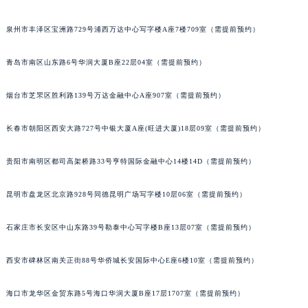
内蒙古自治区锡林郭勒盟市锡林浩特市光明街与额尔敦路交叉口积家售后服务中心（需提前预约）
泉州市丰泽区宝洲路729号浦西万达中心写字楼A座7楼709室（需提前预约）
内蒙古自治区兴安盟市乌兰浩特市兴安大街积家售后服务中心（需提前预约）
山西省大同市平城区迎宾街积家售后服务中心（需提前预约）
青岛市南区山东路6号华润大厦B座22层04室（需提前预约）
山西省晋城市城区黄华街积家售后服务中心（需提前预约）
山西省晋中市榆次区顺城街积家售后服务中心（需提前预约）
烟台市芝罘区胜利路139号万达金融中心A座907室（需提前预约）
山西省临汾市尧都区解放路积家售后服务中心（需提前预约）
长春市朝阳区西安大路727号中银大厦A座(旺进大厦)18层09室（需提前预约）
山西省吕梁市离石区永宁中路与建设街交叉口积家售后服务中心（需提前预约）
山西省朔州市朔城区怡西路与鄯阳西街交汇处积家售后服务中心（需提前预约）
贵阳市南明区都司高架桥路33号亨特国际金融中心14楼14D（需提前预约）
山西省忻州市忻府区和平东街与七一南路交叉口积家售后服务中心（需提前预约）
山西省阳泉市郊区平阳东街与新城大道交叉口积家售后服务中心（需提前预约）
昆明市盘龙区北京路928号同德昆明广场写字楼10层06室（需提前预约）
山西省运城市盐湖区河东街积家售后服务中心（需提前预约）
山西省长治市潞州区英雄中路积家售后服务中心（需提前预约）
石家庄市长安区中山东路39号勒泰中心写字楼B座13层07室（需提前预约）
山西省太原市迎泽区迎泽街道解放路15号亨得利名表维修授权店3楼积家售后服务中心（需提前预约）
西安市碑林区南关正街88号华侨城长安国际中心E座6楼10室（需提前预约）
天津市和平区赤峰道136号天津国际金融中心26层2603室积家售后服务中心（需提前预约）
安徽省安庆市迎江区人民路积家售后服务中心（需提前预约）
海口市龙华区金贸东路5号海口华润大厦B座17层1707室（需提前预约）
安徽省蚌埠市蚌山区淮河路积家售后服务中心（需提前预约）