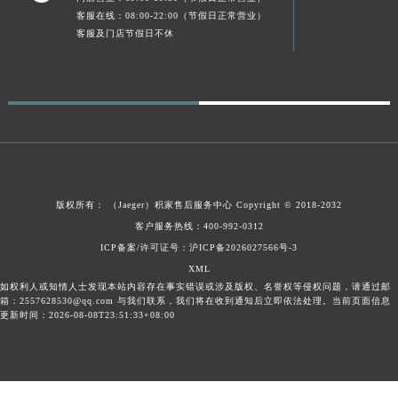
客服在线：08:00-22:00（节假日正常营业）
青海省果洛藏族自治州玛沁县团结路积家售后服务中心（需提前预约）
客服及门店节假日不休
青海省海北藏族自治州海晏县将军路积家售后服务中心（需提前预约）
青海省海东市乐都区滨河路积家售后服务中心（需提前预约）
青海省海南藏族自治州共和县青海湖大街积家售后服务中心（需提前预约）
青海省海西蒙古族藏族自治州德令哈市柴达木路积家售后服务中心（需提前预约）
青海省黄南藏族自治州同仁市德合隆路积家售后服务中心（需提前预约）
青海省西宁市城西区海湖新区西关大道积家售后服务中心（需提前预约）
青海省玉树藏族自治州结古镇胜利路积家售后服务中心（需提前预约）
版权所有：
（Jaeger）
积家售后服务中心
Copyright © 2018-2032
陕西省安康市汉滨区金州路积家售后服务中心（需提前预约）
客户服务热线：400-992-0312
陕西省宝鸡市渭滨区经二路积家售后服务中心（需提前预约）
ICP备案/许可证号：沪ICP备2026027566号-3
陕西省汉中市汉台区北大街积家售后服务中心（需提前预约）
XML
如权利人或知情人士发现本站内容存在事实错误或涉及版权、名誉权等侵权问题，请通过邮
陕西省商洛市商州区州城街积家售后服务中心（需提前预约）
箱：2557628530@qq.com 与我们联系，我们将在收到通知后立即依法处理。当前页面信息
陕西省铜川市王益区红旗街积家售后服务中心（需提前预约）
更新时间：2026-08-08T23:51:33+08:00
陕西省渭南市临渭区东风大街积家售后服务中心（需提前预约）
陕西省咸阳市秦都区沣西新城统一西路与白马河路交汇处积家售后服务中心（需提前预约）
陕西省延安市宝塔区中心街积家售后服务中心（需提前预约）