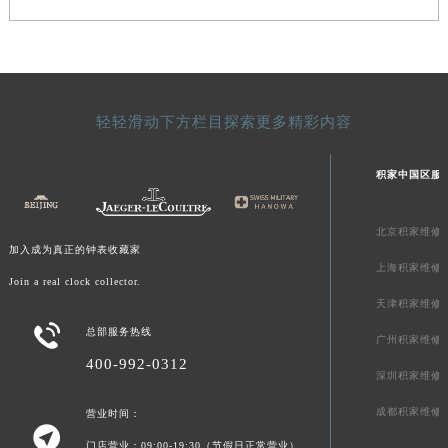
甘肃省合作市人民街积家售后服务中心（需提前预约）
甘肃省嘉峪关市雄关区新华中路积家售后服务中心（需提前预约）
甘肃省金昌市金川区北京路积家售后服务中心（需提前预约）
甘肃省酒泉市肃州区西大街积家售后服务中心（需提前预约）
轻轻滑动下方栏目探索更多精彩内容
甘肃省临夏市城南街道团结路积家售后服务中心（需提前预约）
甘肃省陇南市武都区人民路积家售后服务中心（需提前预约）
积家中国区服
甘肃省平凉市崆峒区西大街积家售后服务中心（需提前预约）
甘肃省庆阳市西峰区南大街积家售后服务中心（需提前预约）
北京积家维修
甘肃省天水市秦州区民主路积家售后服务中心（需提前预约）
加入成为真正的钟表收藏家
上海积家维修
甘肃省武威市凉州区迎宾路积家售后服务中心（需提前预约）
Join a real clock collector.
甘肃省张掖市甘州区民乐北路积家售后服务中心（需提前预约）
天津积家维修
宁夏回族自治区固原市原州区文化街积家售后服务中心（需提前预约）

总部服务热线
广州积家维修
宁夏回族自治区石嘴山市大武口区贺兰山路积家售后服务中心（需提前预约）
400-992-0312
深圳积家维修
宁夏回族自治区吴忠市利通区开元大道积家售后服务中心（需提前预约）
宁夏回族自治区银川市兴庆区新华东路97号新百中心C馆一层C1-18号商铺积家售后服务中心（需提前预约）
成都积家维修
营业时间：

宁夏回族自治区中卫市沙坡头区鼓楼东街积家售后服务中心（需提前预约）
门店营业：09:00-19:30（节假日正常营业）