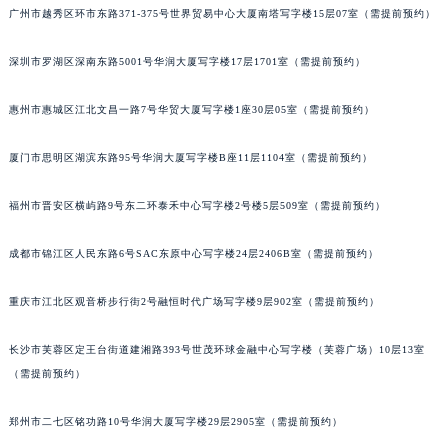
广州市越秀区环市东路371-375号世界贸易中心大厦南塔写字楼15层07室（需提前预约）
吉林省延边市延吉市解放路积家售后服务中心（需提前预约）
辽宁省鞍山市铁东区站前街积家售后服务中心（需提前预约）
深圳市罗湖区深南东路5001号华润大厦写字楼17层1701室（需提前预约）
辽宁省本溪市平山区胜利路积家售后服务中心（需提前预约）
辽宁省朝阳市双塔区新华路积家售后服务中心（需提前预约）
惠州市惠城区江北文昌一路7号华贸大厦写字楼1座30层05室（需提前预约）
辽宁省丹东市振兴区七经街积家售后服务中心（需提前预约）
厦门市思明区湖滨东路95号华润大厦写字楼B座11层1104室（需提前预约）
辽宁省抚顺市新抚区东一路积家售后服务中心（需提前预约）
辽宁省阜新市海州区解放大街积家售后服务中心（需提前预约）
福州市晋安区横屿路9号东二环泰禾中心写字楼2号楼5层509室（需提前预约）
辽宁省葫芦岛市连山区中央路积家售后服务中心（需提前预约）
辽宁省锦州市古塔区中央大街积家售后服务中心（需提前预约）
成都市锦江区人民东路6号SAC东原中心写字楼24层2406B室（需提前预约）
辽宁省辽阳市白塔区新运大街积家售后服务中心（需提前预约）
辽宁省盘锦市兴隆台区石油大街积家售后服务中心（需提前预约）
重庆市江北区观音桥步行街2号融恒时代广场写字楼9层902室（需提前预约）
辽宁省铁岭市银州区南马路积家售后服务中心（需提前预约）
长沙市芙蓉区定王台街道建湘路393号世茂环球金融中心写字楼（芙蓉广场）10层13室
辽宁省营口市站前区市府路与渤海大街交叉口积家售后服务中心（需提前预约）
（需提前预约）
辽宁省沈阳市沈河区中街路137号亨得利名表维修授权店1楼积家售后服务中心（需提前预约）
辽宁省沈阳市沈河区中街路83号亨得利名表维修授权店1楼积家售后服务中心（需提前预约）
郑州市二七区铭功路10号华润大厦写字楼29层2905室（需提前预约）
北京市朝阳区建国门外大街甲6号华熙国际中心D座11层1102室积家售后服务中心（北京总部）（需提前预约）