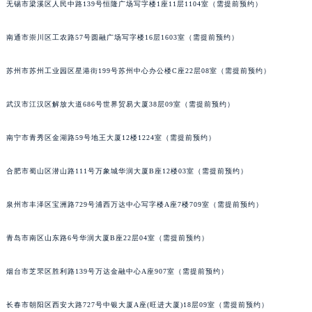
无锡市梁溪区人民中路139号恒隆广场写字楼1座11层1104室（需提前预约）
山西省临汾市尧都区解放路积家售后服务中心（需提前预约）
山西省吕梁市离石区永宁中路与建设街交叉口积家售后服务中心（需提前预约）
南通市崇川区工农路57号圆融广场写字楼16层1603室（需提前预约）
山西省朔州市朔城区怡西路与鄯阳西街交汇处积家售后服务中心（需提前预约）
苏州市苏州工业园区星港街199号苏州中心办公楼C座22层08室（需提前预约）
山西省忻州市忻府区和平东街与七一南路交叉口积家售后服务中心（需提前预约）
山西省阳泉市郊区平阳东街与新城大道交叉口积家售后服务中心（需提前预约）
武汉市江汉区解放大道686号世界贸易大厦38层09室（需提前预约）
山西省运城市盐湖区河东街积家售后服务中心（需提前预约）
山西省长治市潞州区英雄中路积家售后服务中心（需提前预约）
南宁市青秀区金湖路59号地王大厦12楼1224室（需提前预约）
山西省太原市迎泽区迎泽街道解放路15号亨得利名表维修授权店3楼积家售后服务中心（需提前预约）
天津市和平区赤峰道136号天津国际金融中心26层2603室积家售后服务中心（需提前预约）
合肥市蜀山区潜山路111号万象城华润大厦B座12楼03室（需提前预约）
安徽省安庆市迎江区人民路积家售后服务中心（需提前预约）
泉州市丰泽区宝洲路729号浦西万达中心写字楼A座7楼709室（需提前预约）
安徽省蚌埠市蚌山区淮河路积家售后服务中心（需提前预约）
安徽省亳州市谯城区魏武大道积家售后服务中心（需提前预约）
青岛市南区山东路6号华润大厦B座22层04室（需提前预约）
安徽省池州市贵池区长江路积家售后服务中心（需提前预约）
安徽省滁州市琅琊区南谯北路积家售后服务中心（需提前预约）
烟台市芝罘区胜利路139号万达金融中心A座907室（需提前预约）
安徽省阜阳市颍州区颍州北路积家售后服务中心（需提前预约）
长春市朝阳区西安大路727号中银大厦A座(旺进大厦)18层09室（需提前预约）
安徽省淮北市相山区淮海路积家售后服务中心（需提前预约）