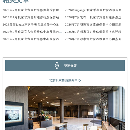
相关文章
广西壮族自治区梧州市万秀区龙湖镇高旺路积家售后服务中心（需提前预约）
2026年7月积家官方售后维修保养综合服务中心迁址开业事宜
2026最新jaeger积家手表售后保养服务网点地址考察报告
广西壮族自治区玉林市玉州区金玉路积家售后服务中心（需提前预约）
2026年7月积家官方售后维修站及保养站网点更新通知
2026年7月发布：积家官方售后服务点迁移及新开汇总
海南省儋州市儋州市那大镇兰洋北路积家售后服务中心（需提前预约）
2026最新jaeger积家手表售后维修中心地址调研报告
2026年7月积家官方维修保养中心搬迁新增客户告知
海南省东方市八所镇解放西路积家售后服务中心（需提前预约）
2026年7月积家官方售后维修中心及保养点迁址新设补充一览表文件正式公开
2026年7月积家官方维修保养服务点迁移与新开信息汇编
海南省琼海市嘉积镇东风路积家售后服务中心（需提前预约）
2026年7月积家官方售后维修中心及保养中心迁址与新增
2026年7月积家官方保养维修中心网点新增及迁址补充公告文本
海南省三沙市西沙区西沙群岛永兴岛北京路积家售后服务中心（需提前预约）
海南省三亚市吉阳区迎宾路积家售后服务中心（需提前预约）
海南省万宁市万城镇解放路积家售后服务中心（需提前预约）
积家保养
海南省文昌市文城镇教育东路积家售后服务中心（需提前预约）
海南省五指山市通什镇三月三大道积家售后服务中心（需提前预约）
北京积家售后服务中心
香港特别行政区尖沙咀区油尖旺区广东道积家售后服务中心（需提前预约）
香港特别行政区金钟区中西区金钟道积家售后服务中心（需提前预约）
香港特别行政区九龙区油尖旺区弥敦道积家售后服务中心（需提前预约）
香港特别行政区铜锣湾区湾仔区轩尼诗道积家售后服务中心（需提前预约）
河南省安阳市文峰区解放大道积家售后服务中心（需提前预约）
河南省鹤壁市淇滨区九州路积家售后服务中心（需提前预约）