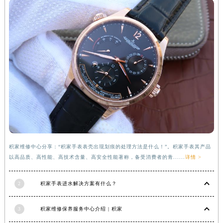
湖北省鄂州市鄂城区文星大道积家售后服务中心（需提前预约）
湖北省黄冈市黄州区赤壁大道积家售后服务中心（需提前预约）
湖北省黄石市黄石港区武汉路积家售后服务中心（需提前预约）
湖北省荆门市东宝中天街步行街积家售后服务中心（需提前预约）
湖北省荆州市荆州区荆中路积家售后服务中心（需提前预约）
湖北省十堰市茅箭区人民北路积家售后服务中心（需提前预约）
湖北省随州市曾都区青年路积家售后服务中心（需提前预约）
湖北省咸宁市咸安区长安大道积家售后服务中心（需提前预约）
湖北省襄阳市樊城区长虹路与人民路交叉口积家售后服务中心（需提前预约）
湖北省孝感市孝南区复兴大道积家售后服务中心（需提前预约）
积家维修中心分享：“积家手表表壳出现划痕的处理方法是什么！”。积家手表其产品
湖北省宜昌市西陵区夷陵大道与港窑路积家售后服务中心（需提前预约）
以高品质、高性能、高技术含量、高安全性能著称，备受消费者的青......
详情 >
湖南省常德市武陵区人民路积家售后服务中心（需提前预约）
湖南省郴州市北湖区国庆北路积家售后服务中心（需提前预约）
2
积家手表进水解决方案有什么？
湖南省衡阳市雁峰区解放路积家售后服务中心（需提前预约）
湖南省怀化市鹤城区迎丰中路积家售后服务中心（需提前预约）
3
积家维修保养服务中心介绍 | 积家
湖南省娄底市娄星区长青街积家售后服务中心（需提前预约）