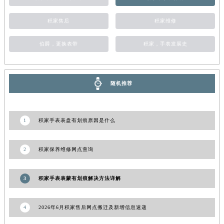
甘肃省陇南市武都区人民路积家售后服务中心（需提前预约）
积家售后
积家维修
甘肃省平凉市崆峒区西大街积家售后服务中心（需提前预约）
甘肃省庆阳市西峰区南大街积家售后服务中心（需提前预约）
伯爵，更换表带
积家，手表发展史
甘肃省天水市秦州区民主路积家售后服务中心（需提前预约）
甘肃省武威市凉州区迎宾路积家售后服务中心（需提前预约）
甘肃省张掖市甘州区民乐北路积家售后服务中心（需提前预约）
随机推荐
宁夏回族自治区固原市原州区文化街积家售后服务中心（需提前预约）
宁夏回族自治区石嘴山市大武口区贺兰山路积家售后服务中心（需提前预约）
1
积家手表表盘有划痕原因是什么
宁夏回族自治区吴忠市利通区开元大道积家售后服务中心（需提前预约）
宁夏回族自治区银川市兴庆区新华东路97号新百中心C馆一层C1-18号商铺积家售后服务中心（需提前预约）
2
积家保养维修网点查询
宁夏回族自治区中卫市沙坡头区鼓楼东街积家售后服务中心（需提前预约）
青海省果洛藏族自治州玛沁县团结路积家售后服务中心（需提前预约）
青海省海北藏族自治州海晏县将军路积家售后服务中心（需提前预约）
3
积家手表表蒙有划痕解决方法详解
青海省海东市乐都区滨河路积家售后服务中心（需提前预约）
青海省海南藏族自治州共和县青海湖大街积家售后服务中心（需提前预约）
4
2026年6月积家售后网点搬迁及新增信息速递
青海省海西蒙古族藏族自治州德令哈市柴达木路积家售后服务中心（需提前预约）