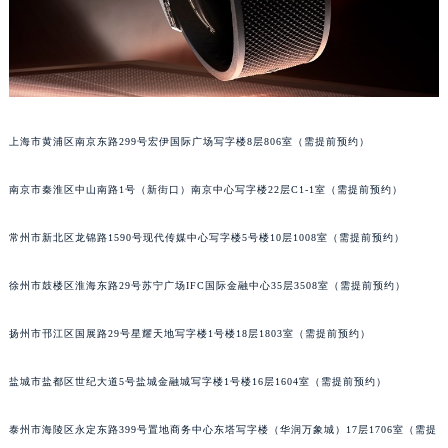
青岛市南区山东路6号华润大厦B座22层04室（需提前预约）
烟台市芝罘区胜利路139号万达金融中心A座907室（需提前预约）
长春市朝阳区西安大路727号中银大厦A座(旺进大厦)18层09室（需提前预约）
贵阳市南明区都司高架桥路33号亨特国际金融中心14楼14D（需提前预约）
昆明市盘龙区北京路928号同德昆明广场写字楼10层06室（需提前预约）
上海市黄浦区南京东路299号宏伊国际广场写字楼8层806室（需提前预约）
石家庄市长安区中山东路39号勒泰中心写字楼B座13层07室（需提前预约）
西安市碑林区南关正街88号华侨城长安国际中心E座6楼10室（需提前预约）
南京市秦淮区中山南路1号（新街口）南京中心写字楼22层C1-1室（需提前预约）
海口市龙华区金贸东路5号海口华润大厦B座17层1707室（需提前预约）
常州市新北区龙锦路1590号现代传媒中心写字楼5号楼10层1008室（需提前预约）
唐山市路南区新华东道100号万达广场写字楼A座10层1002室（需提前预约）
台州市椒江区东海大道1800号腾达中心东1幢20楼2002室（需提前预约）
徐州市鼓楼区淮海东路29号苏宁广场IFC国际金融中心35层3508室（需提前预约）
内蒙古自治区呼和浩特市玉泉区大学西街70号华润万象城写字楼（鄂尔多斯大厦）23层2326室（需提前预约）
甘肃省兰州市七里河区西津西路16号兰州中心写字楼21层2102室（需提前预约）
扬州市邗江区国展路29号星耀天地写字楼1号楼18层1803室（需提前预约）
重庆市解放碑渝中区民权路28号英利国际金融中心写字楼20层01室（需提前预约）
盐城市盐都区世纪大道5号盐城金融城写字楼1号楼16层1604室（需提前预约）
黑龙江省大庆市萨尔图区会战大街积家售后服务中心（需提前预约）
黑龙江省鹤岗市向阳区红军路积家售后服务中心（需提前预约）
泰州市海陵区永定东路399号置地商务中心东塔写字楼（华润万象城）17层1706室（需提
黑龙江省黑河市爱辉区中央街积家售后服务中心（需提前预约）