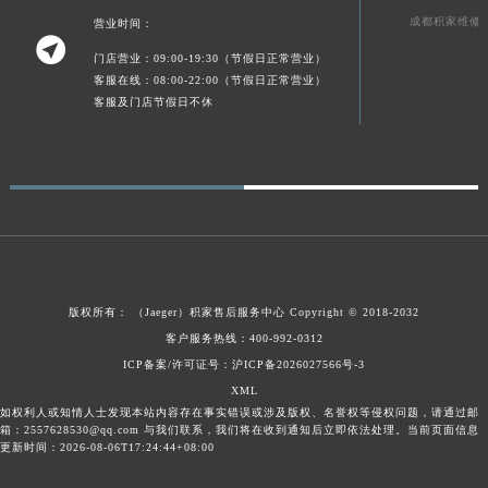
新疆维吾尔自治区阿图什市光明路积家售后服务中心（需提前预约）
成都积家维修
营业时间：

新疆维吾尔自治区白杨市军垦路积家售后服务中心（需提前预约）
门店营业：09:00-19:30（节假日正常营业）
客服在线：08:00-22:00（节假日正常营业）
新疆维吾尔自治区北屯市团结路积家售后服务中心（需提前预约）
客服及门店节假日不休
新疆维吾尔自治区博乐市博乐市北京路积家售后服务中心（需提前预约）
新疆维吾尔自治区昌吉市延安北路积家售后服务中心（需提前预约）
新疆维吾尔自治区阜康市博峰路积家售后服务中心（需提前预约）
新疆维吾尔自治区哈密市伊州区建国北路积家售后服务中心（需提前预约）
新疆维吾尔自治区和田市和田市北京西路积家售后服务中心（需提前预约）
新疆维吾尔自治区胡杨河市胡杨河市胡杨路积家售后服务中心（需提前预约）
新疆维吾尔自治区霍尔果斯市亚欧北路积家售后服务中心（需提前预约）
版权所有：
（Jaeger）
积家售后服务中心
Copyright © 2018-2032
新疆维吾尔自治区喀什市解放北路积家售后服务中心（需提前预约）
客户服务热线：400-992-0312
新疆维吾尔自治区可克达拉市幸福路积家售后服务中心（需提前预约）
ICP备案/许可证号：沪ICP备2026027566号-3
新疆维吾尔自治区克拉玛依市克拉玛依区友谊路积家售后服务中心（需提前预约）
XML
如权利人或知情人士发现本站内容存在事实错误或涉及版权、名誉权等侵权问题，请通过邮
新疆维吾尔自治区库车市库车市文化东路积家售后服务中心（需提前预约）
箱：2557628530@qq.com 与我们联系，我们将在收到通知后立即依法处理。当前页面信息
新疆维吾尔自治区库尔勒市库尔勒市人民东路积家售后服务中心（需提前预约）
更新时间：2026-08-06T17:24:44+08:00
新疆维吾尔自治区奎屯市团结西街积家售后服务中心（需提前预约）